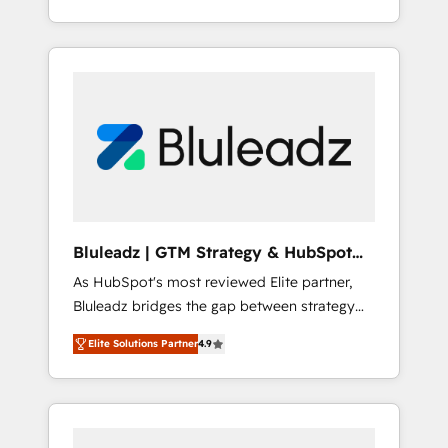
行する組織への移行を設計・実装。Breeze・
begins with clear objectives, customer
Claude等をHubSpotと連携させ、役割定義・運
journey mapping, and measurable KPIs. Only
用ルール・成果指標まで含めて設計します。 3️⃣
then we architect solutions. The question is
全社DX × AI推進のPMO伴走支援 複数部門をま
never which features to activate, but which
たぐDX×AI変革を、構想から実装・定着まで
outcomes to deliver. -SYSTEM INTEGRATION-
PMOとして主導。「設定の代行ではなく、設計
Connectors, workflows, and data
の責任」を引き受け、部門横断の統合・浸透・
architectures that make HubSpot the
変革管理を実行します。 ▸ CMS戦略設計・構
operational hub, integrated with SAP,
築：リード獲得・CVR・SEOを前提にした情報
Microsoft Dynamics, custom ERPs, and any
設計・導線設計・テンプレート設計をContent
enterprise platform. Proprietary apps extend
Hubで一体提供。 ▸ 既存CRM・MAからの移行
Bluleadz | GTM Strategy & HubSpot
HubSpot beyond standard configurations. -
支援：Salesforce・Marketo・Pardot等からの
Implementation
As HubSpot's most reviewed Elite partner,
AI-FIRST- AI across customer-facing
移行、カスタム設計、履歴データ移行と活用設
Bluleadz bridges the gap between strategy
operations to accelerate decisions,
計まで。 ▸ AEO対応：ChatGPT・Perplexity等
and execution. We don't just "set up tools" —
streamline processes, and unlock efficiency
のAI検索からの流入・引用を前提にコンテンツ
Elite Solutions Partner
4.9
we install the GTM Operating System (GTM
at scale. From predictive intelligence to
とサイト構造を最適化。 🏆 なぜ100incを選ぶ
OS) to align your leadership and engineer a
conversational AI, we turn data into action
のか？ ✓ HubSpot Eliteパートナー認定 ✓
portal that drives predictable revenue
and automation into competitive advantage.
HubSpotアワード受賞・HUGリーダー ✓
velocity. 🚀 GTM Strategy & Alignment
✦ 150+ implementations ✦ 100+
ISO27001:2022 / ISO9001:2015 取得 ✓ 400社