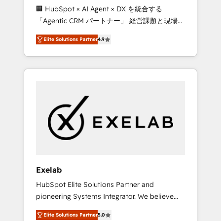
🏢 HubSpot × AI Agent × DX を統合する
processes evolve. Since 2014, we’ve
「Agentic CRM パートナー」 経営課題と現場業
supported 1,400+ clients across a wide range
務をつなぐAIネイティブ・エージェンシーとし
of industries, including healthcare, software,
Elite Solutions Partner
4.9
て、HubSpot Eliteの実装力で顧客フロント業務
B2B services, manufacturing, financial
を再設計します。 💡 100inc は何をする会社
services and more. Whether clients are new
か？ HubSpotを共通基盤に、AIエージェントを
to HubSpot or expanding into more
組み込んだ顧客フロント業務（マーケティン
advanced use cases, we focus on delivering
グ・営業・CS）を組織全体で設計・実装する日
clean, scalable, AI-ready systems that create
本のAIネイティブ・エージェンシーです。事業
long-term value and a consistently strong
部・グループ会社・部門が分立する組織で、デ
client experience.
ータと業務プロセスのサイロ化を、CRMを軸と
した全社共通基盤に再構築します。意思決定
者・PMO・現場担当者に並走します。 1️⃣
HubSpot導入・活用支援 顧客データの一元化か
Exelab
ら、GTMの見える化・自動化まで。全Hub統合
HubSpot Elite Solutions Partner and
運用、データ品質設計、グループ横断のCRM統
pioneering Systems Integrator. We believe
合に対応します。 2️⃣ AIエージェント組織構築
technology should serve business strategy,
営業・マーケティング業務の一部をAIが自律実
Elite Solutions Partner
5.0
not the other way around. Every engagement