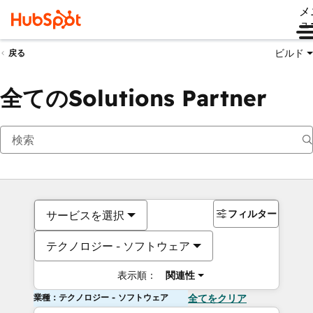
メ
ュ
ビルド
戻る
全てのSolutions Partner
フィルター
サービスを選択
テクノロジー - ソフトウェア
表示順：
関連性
業種：テクノロジー - ソフトウェア
全てをクリア