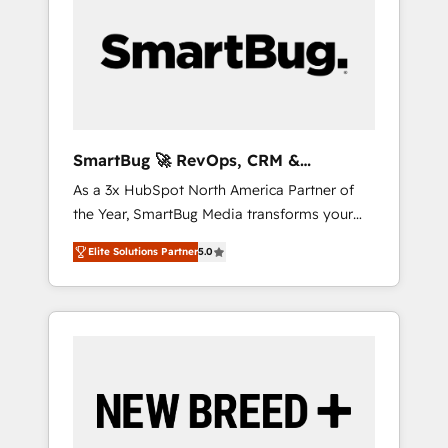
Workshops & Sprints: Identify "Valleys of
certifications ✦ 7 accreditations
以上の導入実績 ✓ HubSpot大百科 出版 CRM・
Death" stalling growth. Fix your ICP, Math,
AI活用に関するご相談、現状整理の壁打ちな
and Story to stop "accelerating a mess." ⚙️
ど、構想段階からお気軽にお問い合わせくださ
Elite Engineering & AI Scalable Architecture:
い。
Zero-technical-debt setup across all Hubs,
validated by our 7 HubSpot Accreditations.
AI-Powered RevOps: Breeze AI, custom AI
SmartBug 🚀 RevOps, CRM &
agents, and high-integrity migrations for total
Integration Experts
As a 3x HubSpot North America Partner of
reporting clarity. Security & Compliance: SOC
the Year, SmartBug Media transforms your
2 Type I and HIPAA attested for enterprise-
customer lifecycle into a revenue engine. Our
grade data security. 🏆 Why Bluleadz? GTM
Elite Solutions Partner
5.0
unified ecosystem includes specialized
OS Partner | 16+ Years Experience | 1,000+
divisions Globalia (AI & Software) and Point
Five-Star Reviews
Success Media (Paid Media), making this the
official home for all three brands. 🔄
Implementation & Integration - Seamless
migrations and system integrations powered
by Globalia’s technical development team. -
19 HubSpot-certified trainers to drive