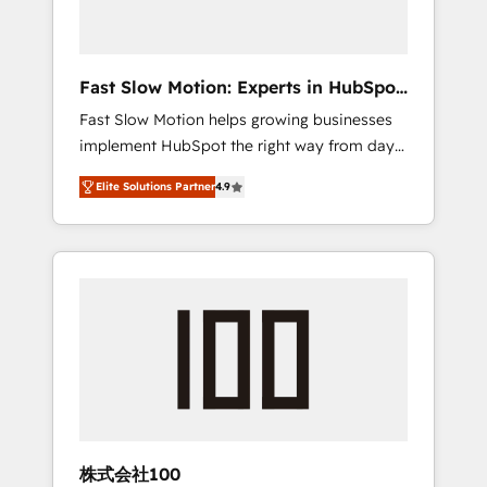
right HubSpot package for your business -
Full CRM, Marketing, and Sales Hub
implementations - Custom dashboards and
Fast Slow Motion: Experts in HubSpot
reporting - Workflow automation and data
& Salesforce
Fast Slow Motion helps growing businesses
clean-up - Sales enablement and team
implement HubSpot the right way from day
training - Ongoing optimisation and RevOps
one — with the flexibility to scale as
support Based in Leeds and London, we
Elite Solutions Partner
4.9
complexity increases. Highly certified in both
partner with SMEs across the UK who are
HubSpot and Salesforce, we bring deep
ready to turn HubSpot into the growth
experience in CRM implementation,
engine it’s meant to be.
integrations, and data migration across
modern business systems. Built to serve
growing mid-market and enterprise
organizations, our team combines strong
technical execution with real business
perspective. Many of our consultants have
scaled businesses themselves, giving us a
practical understanding of what owners and
株式会社100
operators need as their systems, data, and