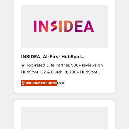
INSIDEA, AI-First HubSpot
Onboarding & RevOps
★ Top-rated Elite Partner, 500+ reviews on
HubSpot, G2 & Clutch. ★ 100+ HubSpot
Certified Experts & Trainers across the team
Elite Solutions Partner
5.0
★ 1,500+ implementations across five
continents ★ AI-First, RevOps-led,
Onboarding obsessed ★ Company of the
Year 2024/25 INSIDEA helps growing
companies turn HubSpot into a revenue
engine. We onboard your team, migrate your
data, and build AI-powered workflows that