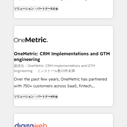
transformation. D'abord les fondations : des
operations across complex sales cycles, multi
ソリューション・パートナー
5.0
données unifiées, des processus alignés. Ensuite
system environments and global SaaS or
l'augmentation : l'IA là où elle crée de la valeur. Et
manufacturing teams. Trusted by leading enterprises
surtout : l'humain qui reste au centre. Parce que la
and fast growing scale ups including Sony, Rapyd,
vraie performance vient de l'intérieur. Act Inside.
Fiverr, XM Cyber, Bridgepointe Technologies, EMA
Stand Out.
Design Automation and Uptive. 📊 RevOps & data
architecture 🔗 CRM migrations & End to end
integrations 🤖 AI workflows & enrichment 📘 Team
OneMetric: CRM Implementations and GTM
engineering
enablement & company-wide adoption We create
HubSpot environments that teams use with
提供元：OneMetric: CRM Implementations and GTM
engineering
インストール数10件未満
confidence and that leadership can rely on for
Over the past few years, OneMetric has partnered
scalable revenue insights.
with 750+ customers across SaaS, fintech,
healthcare, real estate, and other industries. With
ソリューション・パートナー
4.9
150+ HubSpot-certified experts, we deliver scalable
solutions to complex GTM and RevOps challenges.
Our Expertise 🔹 Onboarding & Implementation:
Accredited HubSpot Partner, ensuring smooth setup
tailored to your GTM motion. 🔹 Migrations: Move