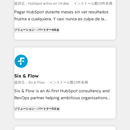
Sales Consulting • Marketing Automation What
提供元：HubSpot activo en 14 días
インストール数10件未満
makes us different? 🚀 Top 0.5% of global HubSpot
Pagar HubSpot durante meses sin ver resultados
agencies ⚙️ The strongest technical ability and
frustra a cualquiera. Y casi nunca es culpa de la
integration capabilities 💼 Consultative, long-term
herramienta: es del enfoque con el que se
partners who will embed ourselves into your
ソリューション・パートナー
4.8
implementó. Trabajamos con un catálogo de +80
business, processes and systems 🏢 We specialise in
casos de uso: cada uno resuelve un problema
working with mid-market and enterprise
concreto de tu operación en HubSpot. La entrega
organisations, global organisations and those with
toma de 1 a 3 semanas por caso, abordamos varios
complex use cases 🏆 CRM Implementation,
en paralelo cuando tiene sentido, y siempre
Platform Enablement, Custom Integration and
confirmamos resultados antes de seguir avanzando.
Onboarding Accredited 🔐 ISO27001 & ISO9001
Empiezas a ver resultados antes de que termine el
Six & Flow
Certified
mes. 🏆 HubSpot Partner of the Year 2022, máximo
提供元：Six & Flow
インストール数10件未満
reconocimiento del ecosistema. Elite Solutions
Six & Flow is an AI-first HubSpot consultancy and
Partner, el nivel más alto. +700 clientes
RevOps partner helping ambitious organisations
implementados en LATAM, Marcas como Hyatt,
grow with clarity, confidence, and intelligence.
Hospital ABC, Hogares Unión, Yves Rocher,
ソリューション・パートナー
5.0
Operating across the UK, Netherlands, Ireland, and
MacStore, Café Britt, Bella Piel, confiaron en
Canada, we’ve delivered thousands of successful
nosotros para impulsar la eficiencia de sus procesos
HubSpot projects for mid-market and enterprise