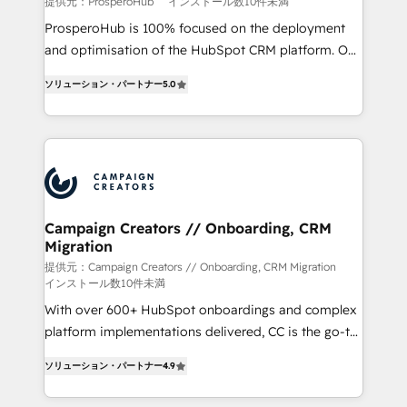
提供元：ProsperoHub
インストール数10件未満
ProsperoHub is 100% focused on the deployment
and optimisation of the HubSpot CRM platform. Our
highly experienced team of solutions experts will
ソリューション・パートナー
5.0
ensure that you achieve maximum adoption and
ROI from your HubSpot investment. Use our
extensive HubSpot, sales, marketing, service and
integrations expertise to lead your team on their
HubSpot journey, design and implement your
processes and skilfully bring your revenue
infrastructure to life. Our collaborative approach
Campaign Creators // Onboarding, CRM
Migration
keeps you in control whilst we plan and support the
route to your revenue goals. We have successfully
提供元：Campaign Creators // Onboarding, CRM Migration
インストール数10件未満
supported over 500 organisations with HubSpot
With over 600+ HubSpot onboardings and complex
implementation, optimisation, training, and
platform implementations delivered, CC is the go-to
adoption assurance. Our tried and tested Roadmap
Elite Solutions Partner for businesses ready to
methodology will ensure that you receive the best
ソリューション・パートナー
4.9
migrate, replatform, and scale smarter. We specialize
deployment experience possible. Whether you are
in high-impact CRM and CMS migrations and
new to HubSpot or seeking to turn around a poor