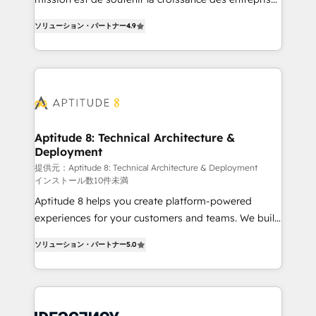
rapidement vos enjeux et intégrons parfaitement
B2B à travers l’acquisition de nouveaux clients,
HubSpot dans votre organisation. Pour toute
ソリューション・パートナー
4.9
l'intégration CRM et le développement des revenus
question technique ou besoin de structuration de
auprès de vos comptes existants. En France et à
votre projet HubSpot, contactez notre équipe pour
l'international, nous travaillons avec des ETI
un échange dédié.
ambitieuses, des grands groupes voulant aller au-
delà d’une simple transformation digitale et des
startups florissantes. Nos 3 grandes expertises sont :
➤ L’intégration de CRM et de méthodologie RevOps
Aptitude 8: Technical Architecture &
Deployment
pour aligner les équipes marketing, commerciales et
support client (data migration, synchronisation API,
提供元：Aptitude 8: Technical Architecture & Deployment
インストール数10件未満
audit et maintenance) ➤ La création de sites internet
Aptitude 8 helps you create platform-powered
de conversion qui transforment les visiteurs en
experiences for your customers and teams. We build
opportunités d'affaires ➤ La mise en place de
multi-hub solutions and orchestrate operations
stratégies d'acquisition marketing (SEO, SEA,
ソリューション・パートナー
5.0
across your entire tech stack. Aptitude 8 is trusted
inbound, automatisation marketing, ABM, IA,
by top brands such as Lenovo, Bluetooth,
emailing) Informations clés : - 10 ans d'expérience -
International Sports Sciences Association, SXSW,
100+ intégrations CRM HubSpot réussies - 40
Notion, Soundcloud, American Nurses Association,
experts conseil - 150 certifications HubSpot