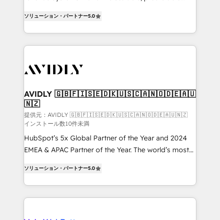
growth. As a triple-accredited HubSpot Solutions
ソリューション・パートナー
5.0
Partner, we specialize in both strategic RevOps
planning and hands-on technical execution - building
the operational foundation companies need to
thrive. Industries we specialize in: - Manufacturing -
Healthcare - Financial Services - Managed IT (MSP) -
Franchises - Professional Services - And more! How
we help: ✔️ Full HubSpot implementations and portal
AVIDLY 🇬🇧🇫🇮🇸🇪🇩🇰🇺🇸🇨🇦🇳🇴🇩🇪🇦🇺
🇳🇿
optimization ✔️ Data migrations, CRM architecture,
and reporting foundations ✔️ Custom integrations
提供元：AVIDLY 🇬🇧🇫🇮🇸🇪🇩🇰🇺🇸🇨🇦🇳🇴🇩🇪🇦🇺🇳🇿
インストール数10件未満
and workflow automation ✔️ User adoption
HubSpot’s 5x Global Partner of the Year and 2024
programs, training, and enablement Through project-
EMEA & APAC Partner of the Year. The world’s most
based engagements and ongoing RevOps
experienced and fully accredited HubSpot Solutions
partnerships, we guide organizations through the
ソリューション・パートナー
5.0
Partner. 🚀 With 2,750+ HubSpot projects delivered
revenue maturity model - delivering the right
and 370+ specialists across EMEA, APAC and NAM,
improvements at the right time so operations
we de-risk complex CRM programmes and
evolve strategically and sustainably as the business
accelerate ROI across every HubSpot Hub. 🧭 From
grows.