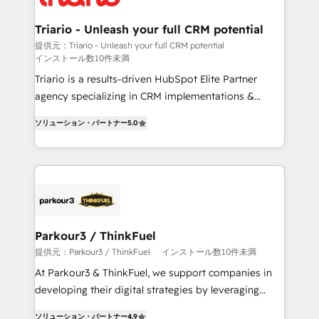
our customers grow and finding solutions that fit
their unique business needs. We are thrilled to have
Triario - Unleash your full CRM potential
Blue Frog in the HubSpot ecosystem leading the
提供元：Triario - Unleash your full CRM potential
インストール数10件未満
way for customers!" - Yamini Rangan, CEO of
HubSpot “Our experience with the team at Blue Frog
Triario is a results-driven HubSpot Elite Partner
has been nothing short of extraordinary. Their years
agency specializing in CRM implementations &
of experience and quality of skilled staff has earned
migrations, Revenue Operations, Custom
ソリューション・パートナー
5.0
them a trusted reputation within the HubSpot
Integrations, Custom AI agents and AI-ready Website
ecosystem as a reliable partner capable of delivering
Design With over 15 years of experience, we help
remarkable experiences for our most sophisticated
companies bridge the gap between marketing, sales,
clients.” - Brian Garvey, VP, Solutions Partner
and customer success through smart automation,
Program, HubSpot.
data hygiene, and tailored HubSpot solutions. Our
clients choose us because we blend the expertise of
a global consultancy with the care and agility of a
Parkour3 / ThinkFuel
boutique firm. At Triario, we’re big enough to deliver
提供元：Parkour3 / ThinkFuel
インストール数10件未満
but small enough to listen. Our Services: HubSpot
At Parkour3 & ThinkFuel, we support companies in
implementations & data migration Custom AI agents
developing their digital strategies by leveraging
Revenue Operations API integrations AI-ready
technologies and automating their marketing and
Website design Let’s turn your CRM into your growth
ソリューション・パートナー
4.9