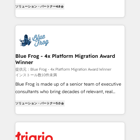
CRM, Solutions Architecture, Onboarding , Data
HubSpot CRM Partner offering you a roadmap on
ソリューション・パートナー
4.8
Migration, Custom Integration & Platform
maximizing EBITDA and achieving Commercial
Enablement -Onboarded over 500 businesses to
Excellence. With our targeted processes, we
HubSpot -Top 1% of partners worldwide -In-house
strengthen your digital transformation and minimize
team of 25+ experts Contact us today to help you
costs. As HubSpot's Advanced Accredited CRM
get more from your investment in HubSpot.
Implementation partner, we provide expertise to
www.bbdboom.com
drive your business forward. Since 2015 we are fully
dedicated to HubSpot and with an experienced
Blue Frog - 4x Platform Migration Award
Winner
team (50+), we work with reputable companies in
B2B sectors such as manufacturing, SaaS and
提供元：Blue Frog - 4x Platform Migration Award Winner
インストール数10件未満
business services. We prepare a customized
Blue Frog is made up of a senior team of executive
business case that demonstrates the value and
consultants who bring decades of relevant, real
impact of your digital transformation, including a
world experience to our client engagements. "Blue
detailed financial rationale with a focus on ROI and
ソリューション・パートナー
5.0
Frog is a top, trusted partner in HubSpot's
TCO. As a trusted extension of your team, we
ecosystem for a reason. Their team brings over a
believe in the power of partnership. Together, we
decade of experience to the table, along with deep
embark on a transformational journey that sets your
knowledge of the HubSpot platform and strategies
business up for long-term success. Unlock your
for driving growth. They are committed to helping
business. If not now, when?