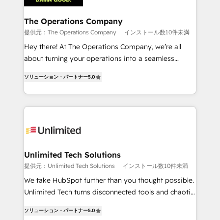
with intelligent automation to drive sustainable
growth. Our multidisciplinary team designs solutions
The Operations Company
that simplify complexity, boost performance, and
提供元：The Operations Company
インストール数10件未満
turn innovation into real impact. 🌍 Highlights •
Hey there! At The Operations Company, we’re all
HubSpot Partner since 2012 • 2022 EMEA Impact
about turning your operations into a seamless
Award: Best Integration • 150+ successful HubSpot
experience that powers real results. We specialize in
projects • Clients in 30+ industries • Proprietary
ソリューション・パートナー
5.0
transforming complex systems into efficient,
technology for integrations • Multilingual team:
scalable solutions that work across your entire
English, Spanish, Portuguese & Italian 👉 Grow
organization. We’re a unique blend of deep HubSpot
smarter with AI and HubSpot.
expertise, strategic thinking, and hands-on
operational know-how. We know that no two
businesses are alike, so we don’t do cookie-cutter
solutions. Instead, we dive in to understand your
Unlimited Tech Solutions
needs, goals, and challenges to deliver solutions that
提供元：Unlimited Tech Solutions
インストール数10件未満
fit like a glove. We’re committed to being both
We take HubSpot further than you thought possible.
highly effective and fun to work with. We believe in
Unlimited Tech turns disconnected tools and chaotic
efficient processes, as well as building great
processes into a seamless, high-performing revenue
relationships. Your success is our success, and we’re
ソリューション・パートナー
5.0
engine. We combine RevOps strategy with deep