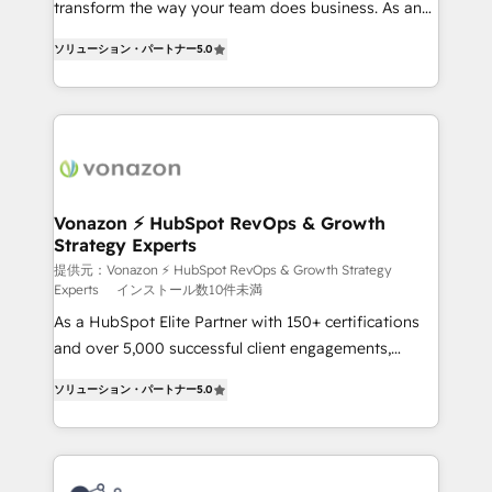
transform the way your team does business. As an
27001:2022 and ISO 9001:2015 across all seven
Elite HubSpot Solutions Partner, we specialize in
international offices and 175+ employees.
ソリューション・パートナー
5.0
creating tailored, end-to-end CRM solutions that
accelerate growth, improve operational efficiency,
and ensure faster time to value on HubSpot. What
sets us apart? Our people-centric approach. From
day one, our team takes the time to deeply
understand your unique needs, crafting custom
strategies that deliver impactful results. Our mission
Vonazon ⚡ HubSpot RevOps & Growth
Strategy Experts
is to empower you to unlock HubSpot’s full potential
—faster. Through expert training, unmatched
提供元：Vonazon ⚡ HubSpot RevOps & Growth Strategy
Experts
インストール数10件未満
responsiveness, and ongoing support, we equip
As a HubSpot Elite Partner with 150+ certifications
your team to adopt new systems with confidence
and over 5,000 successful client engagements,
and achieve a unified, data-driven approach to
Vonazon turns marketing complexity into
customer engagement.
ソリューション・パートナー
5.0
measurable, scalable growth. From onboarding to
enterprise-grade campaigns, our in-house team
builds scalable strategies that drive long-term
revenue. ⚙️ HubSpot Integration & Optimization •