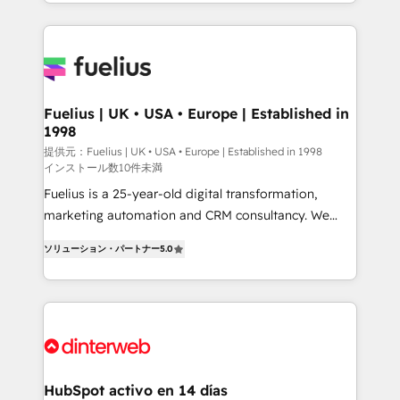
environments, optimise what you've got and make
sure you can actually use it, build your website in
HubSpot or create an inbound marketing strategy
for you and execute it on HubSpot. We are on the
G-Cloud 14 CCS (Crown Commercial Service)
framework, meaning we've been accredited by
Fuelius | UK • USA • Europe | Established in
1998
HubSpot and vetted by the CCS, which means we
can support public sector companies as well the
提供元：Fuelius | UK • USA • Europe | Established in 1998
インストール数10件未満
other ones listed in our profile. Our services: -
Fuelius is a 25-year-old digital transformation,
HubSpot implementation - HubSpot CMS website
marketing automation and CRM consultancy. We
build We can do lots of things. But everything we do
enable mid-market and enterprise clients to
is there for you to: - Grow revenue, and run your
ソリューション・パートナー
5.0
maximise their return from digital and fuel their
business more efficiently - Build stronger
growth. We modernise platforms, streamline
relationships with customers - Make better
operations that are causing inefficiencies, improve
decisions with data - Find a new voice and reach
customer experiences, integrate systems, and
more people - Get the most out of your HubSpot
supercharge revenue operations Key services: • CRM
investment
Implementation • Systems Integration • Digital
Transformation / Web Development • RevOps &
HubSpot activo en 14 días