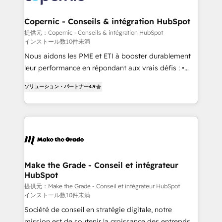
looking for...and get your next big initiative moving!
outcomes for the GTM owner on HubSpot. We Build
Different Because We're Built Different: - Secure:
Copernic - Conseils & intégration HubSpot
Soc2 compliant 🛡️ - Onboarding: Implementations
提供元：Copernic - Conseils & intégration HubSpot
インストール数10件未満
starting from $1,5k - Clay: Elite Studio Solutions
Partner 🤝 - Global: 75+ RPers across five continents
Nous aidons les PME et ETI à booster durablement
🌐 - Scale: Largest organically grown & fastest tiering
leur performance en répondant aux vrais défis : •
Elite HubSpot Partner 🪴 - CRM: More Sales Hub
Intégration de HubSpot avec d’autres outils (ERP,
ソリューション・パートナー
4.9
implementations than any other Partner 💻 -
téléphonie, etc.) • Alignement des équipes grâce à un
Salesforce: We convert SFDC addicts to HubSpot
outil et des données partagées • Amélioration de la
evangelists 🧡 Don't pick a marketing or technical
collecte et de l’analyse des données pour des
agency for a GTM engineer’s job. The choice is
décisions éclairées • Optimisation de l’efficacité et
yours. Start winning.
de la productivité des équipes Notre équipe de 30
consultants certifiés HubSpot aborde chaque projet
avec un engagement total, alignant processus
Make the Grade - Conseil et intégrateur
HubSpot
métiers et technologie, et guidant vos équipes à
travers le changement, tout en centrant vos objectifs
提供元：Make the Grade - Conseil et intégrateur HubSpot
インストール数10件未満
d’entreprise. Grâce à une méthodologie éprouvée
Société de conseil en stratégie digitale, notre
auprès de plus de 400 clients, nous comprenons
mission est de soutenir la croissance des entreprises