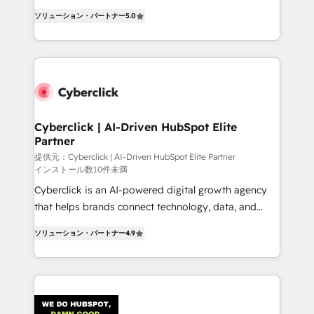
customer success teams for peak performance. We
implementations. With 12+ years of HubSpot
optimize the revenue lifecycle—lead generation to
ソリューション・パートナー
5.0
experience, we help you use the HubSpot platform
retention—by refining processes and eliminating
to its fullest capacity, improve your current HubSpot
inefficiencies. Using HubSpot tools and data-driven
website, or build your new one.
strategies, we create scalable solutions that
maximize profitability and adapt to your goals.
Cyberclick | AI-Driven HubSpot Elite
Partner
提供元：Cyberclick | AI-Driven HubSpot Elite Partner
インストール数10件未満
Cyberclick is an AI-powered digital growth agency
that helps brands connect technology, data, and
creativity to achieve measurable results. Founded in
ソリューション・パートナー
4.9
Barcelona and operating across Spain, LATAM, and
the UK, we support global companies in building
smarter marketing, sales, and customer success
strategies. As the only HubSpot Elite Partner in
Iberia (Spain & Portugal), we combine human insight