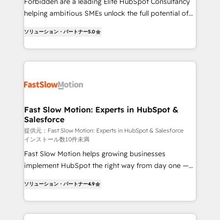
Forbidden are a leading Elite HubSpot Consultancy
: migration sécurisée, implémentation Marketing +
helping ambitious SMEs unlock the full potential of
Sales + Service Hub, synchronisation ERP ↔
HubSpot. Too many businesses invest in HubSpot
HubSpot temps réel, formation équipes. 🏆 +350
ソリューション・パートナー
5.0
but never see the ROI they expected due to poor
projets livrés. Accrédités HubSpot CRM
adoption, messy data, and disconnected teams
Implementation, Data Migration & Custom
getting in the way. That’s where we come in. We
Integration. 📩 Parlons de votre projet →
partner with scaling businesses across the UK to
digitaweb.com
design, implement, and optimise HubSpot so it
actually drives revenue, not just reports on it. Our
services include: - Choosing the right HubSpot
Fast Slow Motion: Experts in HubSpot &
Salesforce
package for your business - Full CRM, Marketing, and
Sales Hub implementations - Custom dashboards
提供元：Fast Slow Motion: Experts in HubSpot & Salesforce
インストール数10件未満
and reporting - Workflow automation and data
Fast Slow Motion helps growing businesses
clean-up - Sales enablement and team training -
implement HubSpot the right way from day one —
Ongoing optimisation and RevOps support Based in
with the flexibility to scale as complexity increases.
Leeds and London, we partner with SMEs across the
ソリューション・パートナー
4.9
Highly certified in both HubSpot and Salesforce, we
UK who are ready to turn HubSpot into the growth
bring deep experience in CRM implementation,
engine it’s meant to be.
integrations, and data migration across modern