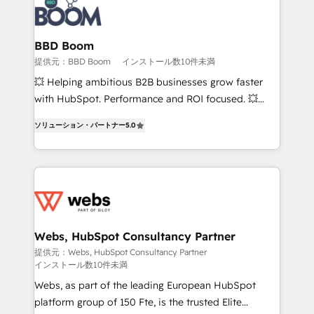
Seamless CRM, CMS, and automation setup •
Complex platform migrations and data cleanups •
Custom APIs and third-party integrations 📈 End-to-
BBD Boom
End Revenue Acceleration • Lifecycle marketing and
提供元：BBD Boom
インストール数10件未満
pipeline growth programs • Sales enablement tools
💥 Helping ambitious B2B businesses grow faster
and CRM optimization • Retention strategies with
with HubSpot. Performance and ROI focused. 💥
customer journey mapping 🏅 Elite-Level HubSpot
BBD Boom is the HubSpot partner that can help you
Execution • 750+ onboardings and 2,000+
ソリューション・パートナー
5.0
to HubSpot Better. We work with your teams to
implementations • Deep expertise across marketing,
solve all your HubSpot challenges and improve user
sales, and service hubs • Built-in flexibility for
adoption, sales process and marketing results.
startups to global brands
Services 📚 Onboarding your team to HubSpot for
the first time 🔧 Designing and optimising your
HubSpot set-up for better results 🌐 Website design
and build using HubSpot 🔌 Integrating HubSpot
Webs, HubSpot Consultancy Partner
with other systems 🎓 Training your teams to be
提供元：Webs, HubSpot Consultancy Partner
インストール数10件未満
HubSpot pros 📊 Lead generation services using
HubSpot Why us? - SIX HubSpot Accreditations -
Webs, as part of the leading European HubSpot
awarded by HubSpot after a rigorous process for
platform group of 150 Fte, is the trusted Elite