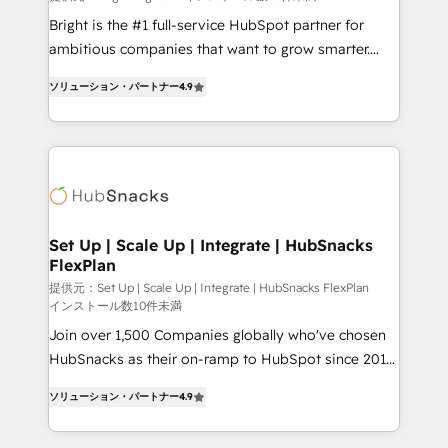
Marketing Enablement HubSpot Impact Award 🏆
Bright is the #1 full-service HubSpot partner for
2018 Website Design HubSpot Impact Award 🏆2017
ambitious companies that want to grow smarter.
Website Design HubSpot Impact Award 🏆2016
From HubSpot onboarding, to training, from
Growth-Driven Design Agency of the Year 🏆2016
ソリューション・パートナー
4.9
developing a new website to lead generation and
Sales Enablement HubSpot Impact Award 🏆2015
digital marketing; we do it all (and with great
Growth-Driven Design Agency of the Year 🏆2015
results)! In short, our services include: - HubSpot
Became the 5th Agency to reach Diamond 🏆2014
consultancy: onboarding, training, data migration -
HubSpot COS Performance Award 🏆2014 HubSpot
HubSpot development: websites, custom modules,
COS Design Award 🏆2013 HubSpot Marketplace
integrations - Marketing & sales solutions: digital
Provider of the Year 🏆2011 Became a HubSpot
marketing, advertising, campaigns, content and
Set Up | Scale Up | Integrate | HubSnacks
Partner 📆Founded in 1997
FlexPlan
design We connect people, data and technology to
improve customer experiences. With our bright
提供元：Set Up | Scale Up | Integrate | HubSnacks FlexPlan
インストール数10件未満
people, exciting ideas and can-do mentality, we
Join over 1,500 Companies globally who've chosen
ensure revenue growth on a daily basis. So tell us
HubSnacks as their on-ramp to HubSpot since 2014
your challenge; our passionate and growth driven
Simple pay-as-you-go plans that accelerate value...
team of 100+ experts is ready for you! Driving digital
ソリューション・パートナー
4.9
1️⃣ Set Up | Onboarding New or Check-fixing existing
growth | www.brightdigital.com
HubSpot portals 2️⃣ Scale Up | 100% HubSpot Task