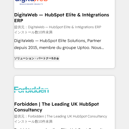
from other CRMs to HubSpot without data loss or
downtime. 🔹 RevOps Strategy: Align teams,
DigitaWeb — HubSpot Elite & Intégrations
ERP
processes, and data to drive revenue efficiency. 🔹
Integrations: Connect HubSpot with your tech stack
提供元：DigitaWeb — HubSpot Elite & Intégrations ERP
インストール数10件未満
for better adoption. 🔹 Custom Solutions: Build
DigitaWeb — HubSpot Elite Solutions, Partner
tailored apps, workflows, and configurations. We are
depuis 2015, membre du groupe Uptoo. Nous
SOC 2 Type II and ISO 27001 certified, reinforcing
aidons les ETI et PME B2B à unifier Marketing,
our commitment to data security and compliance. At
ソリューション・パートナー
5.0
Ventes et Service sur HubSpot grâce à la Revenue
OneMetric, we help revenue teams focus on the
Architecture : alignement des équipes, pipeline
OneMetric that matters most: revenue.
prévisible, croissance mesurable. 🔌 Intégrations
complexes : ERP (Divalto, Sage X3, Cegid, Pennylane,
Dynamics..), VOIP (Aircall, Ringover, Modjo), Shopify,
Oneflow. 💻 Développements custom : CRM UI
Extensions (React), Serverless Node.js, Custom
Forbidden | The Leading UK HubSpot
Consultancy
Objects, thèmes HubL, agents IA & Breeze AI. 🎯
Secteurs : Industrie, Distribution B2B, SaaS, Services
提供元：Forbidden | The Leading UK HubSpot Consultancy
インストール数10件未満
B2B, Immobilier, Viticulture, Finance. 🚀 Nos livrables