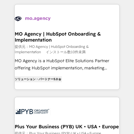
onboarding from platforms like Salesforce, NetSuite,
install, our team have the change management
Zoho, Pardot, Marketo, Microsoft Dynamics, Wix,
expertise to deliver the solutions you need.
WordPress and legacy CRMs, turning fragmented
systems into unified, growth-ready HubSpot
architectures that accelerate revenue operations and
MO Agency | HubSpot Onboarding &
Implementation
performance. - Multi-object CRM migration, cleanup,
and implementation. - Pre-built and custom
提供元：MO Agency | HubSpot Onboarding &
Implementation
インストール数10件未満
integrations across your full tech stack. - Custom
MO Agency is a HubSpot Elite Solutions Partner
object setup, CMS builds, and full-funnel automation.
offering HubSpot implementation, marketing
- Dashboards, lifecycle campaigns, and lead
automation, CRM and RevOps consulting, B2B SEO,
nurturing sequences. - Cross-hub setup across
ソリューション・パートナー
5.0
paid media, content marketing, AEO and GEO (AI
Marketing, Sales, Operations, and Service Hubs. -
search optimisation), and HubSpot Content Hub and
Ongoing optimization, managed support, and
WordPress development. We work with enterprise
scalable retainers. Let’s make HubSpot your most
and growth-led companies across technology,
powerful growth engine. Built to convert, scale, and
professional services, financial services and
drive results.
industrial sectors. Offices in Johannesburg, Cape
Town, Dubai & London. 500+ HubSpot CRM
Plus Your Business (PYB) UK • USA • Europe
implementations delivered. AI visibility coverage
提供元：Plus Your Business (PYB) UK • USA • Europe