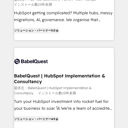
インストール数10件未満
across ChatGPT, Claude, Perplexity, Gemini and
Google AI Overviews. HubSpot Impact Award -
HubSpot getting complicated? Multiple hubs, messy
Customer First HubSpot Impact Award - Integrations
migrations, AI, governance. We organise that
Innovation HubSpot Impact Award - Platform
complexity, so your team can put HubSpot to work...
ソリューション・パートナー
5.0
Migration Excellence HubSpot Impact Award -
Welcome to our Profile! We help with: • CRM
Platform Excellence 40+ full-time HubSpot
implementation, reports, workflows, and team
professionals. 100s of certifications and
training • CRM migration from Salesforce, Pipedrive,
accreditations with HubSpot.
Dynamics and others • Technical projects including
custom API integrations • AI governance for
HubSpot-centred operations A little about us: •
Boutique 'Elite' team of 12 • 150+ clients across Sales
BabelQuest | HubSpot Implementation &
Consultancy
Hub, Marketing Hub, Service Hub, Data Hub and
CMS • ISO/IEC 27001:2022, ISO 9001:2015, and ISO
提供元：BabelQuest | HubSpot Implementation &
Consultancy
インストール数10件未満
42001:2023 certified - the AI management standard •
Turn your HubSpot investment into rocket fuel for
GuardHub: our AI governance framework, built on
your business to soar 🚀 We’re a team of accredited
ISO 42001 Ready for the next step? Click the 👈
HubSpot experts ready to help you. We can
'𝗖𝗼𝗻𝘁𝗮𝗰𝘁 𝗯𝘂𝘀𝗶𝗻𝗲𝘀𝘀' button to get in touch (𝘸𝘦'𝘳𝘦
ソリューション・パートナー
4.9
implement the platform into complex business
𝘴𝘶𝘱𝘦𝘳 𝘳𝘦𝘴𝘱𝘰𝘯𝘴𝘪𝘷𝘦)