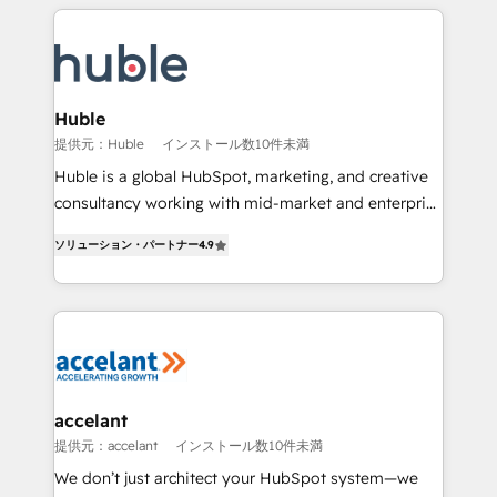
Execution... Global 24/7 ... All Experts 3️⃣ Integrate |
your entire Tech Stack with Custom Integrations
Slash months from your API Integration project... ⬅️
Click "Contact Business" ⬅️ to access 150+ Kickstart
Integration templates that put HubSpot in the center
Huble
of your tech stack, syncing... 🛍️ Shopify or
提供元：Huble
インストール数10件未満
WooCommerce 💲 Stripe or Paypal 💰 Sage or
Huble is a global HubSpot, marketing, and creative
Netsuite 🤖 Google or Microsoft ✍️ DocuSign or
consultancy working with mid-market and enterprise
PandaDoc 🌐 Avalara or Quaderno HubSnacks holds
businesses. We go beyond implementation, shaping
the rare Advanced "Custom Integrations"
ソリューション・パートナー
4.9
the strategy, processes, and teams that turn
Accreditation, securely sync data across... 🔄 any
HubSpot into a genuine growth engine. Named
apps, in any direction. Stuck on your old CRM..?
HubSpot's Global Partner of the Year in 2024,
Migrate | seamlessly off your old CRM onto a clean
consistently ranked among their top 5 partners
new HubSpot portal with Advanced Website and
worldwide, and with over 15 years in the ecosystem,
CRM Migrations using our in-house "HubScrub" Tool.
Huble has built a track record that speaks for itself.
One company, one operating model, delivering
accelant
across offices and consulting teams in the UK, USA,
提供元：accelant
インストール数10件未満
Canada, Germany, France, Belgium, Singapore, and
We don’t just architect your HubSpot system—we
South Africa. Certified compliant with ISO/IEC