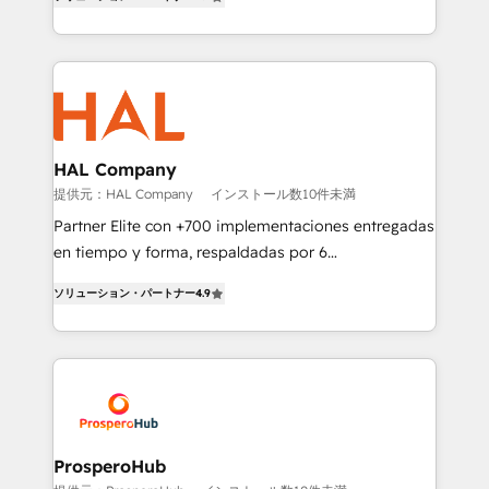
sales processes to generate growth. Our offer spans
engine!
from Strategy to Operations. We specialize in CRM
onboarding and implementation, web design, sales
& marketing automation, and digital marketing. With
extensive experience working with tech companies
and manufacturers since 2002, we are committed to
empowering our clients and developing their
HAL Company
autonomy. Get to grips with HubSpot through
提供元：HAL Company
インストール数10件未満
guided implementation and seamless integration of
Partner Elite con +700 implementaciones entregadas
the CRM platform into your digital ecosystem. Would
en tiempo y forma, respaldadas por 6
you like support in deploying your inbound
acreditaciones de HubSpot y un equipo de 6
marketing strategy? We'll provide support tailored
ソリューション・パートナー
4.9
Certified Trainers avalados por HubSpot Academy.
to your needs and sales objectives. With 125+
Acompañamos a las empresas en cada etapa de su
certifications, we are part of the most certified
crecimiento integrando estrategia, tecnología y
Canadian agencies, and we both hold Onboarding
procesos comerciales para potenciar resultados
Accreditations. Based in Canada (coast to coast), our
reales. Nos caracterizamos por combinar excelencia
services are offered in both English & French.
técnica con una mirada estratégica a largo plazo.
ProsperoHub