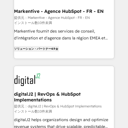
learn the ins-and-outs of HubSpot. We give you a
Personal Consultant + Tech Team to handle the
Markentive - Agence HubSpot - FR - EN
heavy lifting of mapping out AND building your ideal
提供元：Markentive - Agence HubSpot - FR - EN
インストール数10件未満
system. + Get best practices and 'don't know what
you don't know' recommendations to maximize
Markentive fournit des services de conseil,
conversions! OTF is an Elite Partner (top 1% of
d'intégration et d'agence dans la région EMEA et
6,500+ Partners) and was named 2023 HubSpot
North America. Avec plus de 115 experts en
ソリューション・パートナー
4.9
Partner of the Year 💥 Trusted by 2,500+ companies
marketing automation, Growth, Revops, CRM et
to help them scale and close more business, by
webdesign. Markentive is both a consulting firm, a
using HubSpot (the right way). ⭐️ Here's more info:
digital agency and an integrator. With over 115
www.onthefuze.com/hubspot-admin Contact us to
experts in marketing automation, growth, revops,
learn more!
CRM and webdesign (We focus on EMEA - USA
customers).
digitalJ2 | RevOps & HubSpot
Implementations
提供元：digitalJ2 | RevOps & HubSpot Implementations
インストール数10件未満
digitalJ2 helps organizations design and optimize
revenue systems that drive scalable, predictable