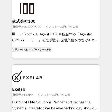
business systems. Built to serve growing mid-
market and enterprise organizations, our team
combines strong technical execution with real
business perspective. Many of our consultants have
株式会社100
scaled businesses themselves, giving us a practical
提供元：株式会社100
インストール数10件未満
understanding of what owners and operators need
🏢 HubSpot × AI Agent × DX を統合する「Agentic
as their systems, data, and processes evolve. Since
CRM パートナー」 経営課題と現場業務をつなぐAIネイ
2014, we’ve supported 1,400+ clients across a wide
ティブ・エージェンシーとして、HubSpot Eliteの実装
range of industries, including healthcare, software,
ソリューション・パートナー
4.9
力で顧客フロント業務を再設計します。 💡 100inc は何
B2B services, manufacturing, financial services and
をする会社か？ HubSpotを共通基盤に、AIエージェン
more. Whether clients are new to HubSpot or
トを組み込んだ顧客フロント業務（マーケティング・営
expanding into more advanced use cases, we focus
業・CS）を組織全体で設計・実装する日本のAIネイテ
on delivering clean, scalable, AI-ready systems that
ィブ・エージェンシーです。事業部・グループ会社・部
create long-term value and a consistently strong
門が分立する組織で、データと業務プロセスのサイロ化
client experience.
を、CRMを軸とした全社共通基盤に再構築します。意
Exelab
思決定者・PMO・現場担当者に並走します。 1️⃣
提供元：Exelab
インストール数10件未満
HubSpot導入・活用支援 顧客データの一元化から、
HubSpot Elite Solutions Partner and pioneering
GTMの見える化・自動化まで。全Hub統合運用、デー
Systems Integrator. We believe technology should