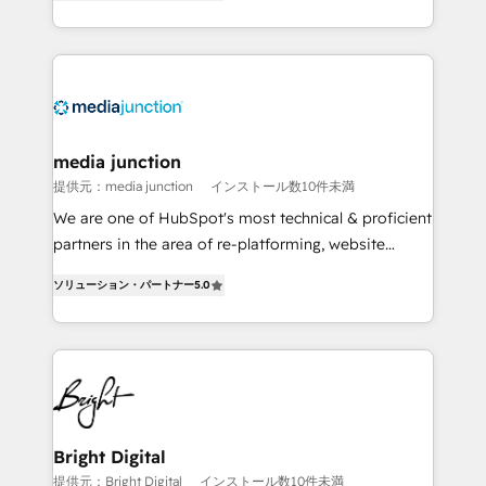
HubSpot and willing to work hand-in-hand with your
Hourly-fee (assigned one Dedicated HubSpot
team to simplify the complex and build a better
Admin); Monthly-fee (HubSpot Admin + Project
experience for your team and customers.
Manager); and Fixed Project Cost (as per
requirement). ✔️Helped over 25,000+ customers so
far with our HubSpot solutions. ✔️Bespoke apps &
on-demand bundle services. Connect with us today!
media junction
提供元：media junction
インストール数10件未満
We are one of HubSpot's most technical & proficient
partners in the area of re-platforming, website
design & development. We specialize in multi-hub
ソリューション・パートナー
5.0
implementations for mid-market & enterprise
companies. We are woman-owned, powered by
coffee, and we ❤️ dogs. We produce award-winning
work for our clients. 🏆2023 Technical Expertise
Impact Award 🏆2022 Technical Expertise Impact
Award 🏆2022 Platform Migration Excellence Impact
Award 🏆2020 Elite Solutions Partner 🏆2019
Bright Digital
Integrations HubSpot Impact Award 🏆2019
提供元：Bright Digital
インストール数10件未満