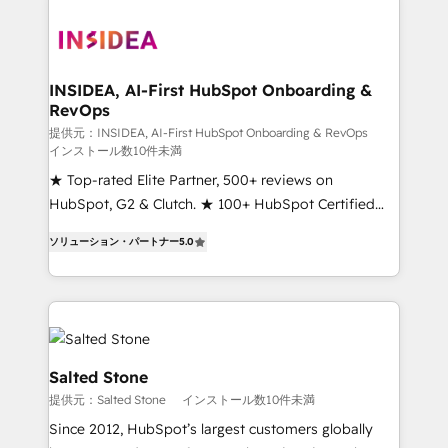
INSIDEA, AI-First HubSpot Onboarding &
RevOps
提供元：INSIDEA, AI-First HubSpot Onboarding & RevOps
インストール数10件未満
★ Top-rated Elite Partner, 500+ reviews on
HubSpot, G2 & Clutch. ★ 100+ HubSpot Certified
Experts & Trainers across the team ★ 1,500+
ソリューション・パートナー
5.0
implementations across five continents ★ AI-First,
RevOps-led, Onboarding obsessed ★ Company of
the Year 2024/25 INSIDEA helps growing companies
turn HubSpot into a revenue engine. We onboard
your team, migrate your data, and build AI-powered
workflows that drive adoption from week one, in
Salted Stone
your time zone. What we do ➤ Onboarding: Live in
提供元：Salted Stone
インストール数10件未満
weeks, with workflows built around your business,
Since 2012, HubSpot’s largest customers globally
not a template. ➤ Migration: Move from any legacy