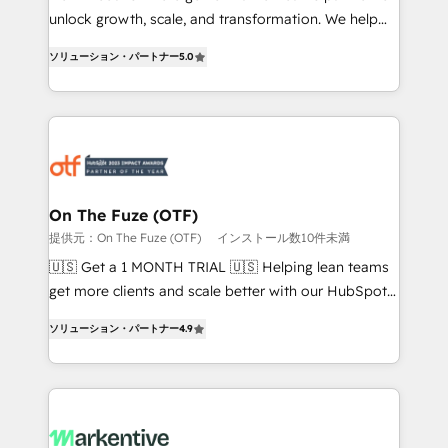
unlock growth, scale, and transformation. We help
accreditations and deep HIPAA-compliance
companies activate HubSpot’s AI-powered
expertise. - A team of 250+ experts dedicated to
ソリューション・パートナー
5.0
customer platform and operationalize HubSpot’s
your resilient growth.
Loop Marketing framework through expert-led
services, smart agents, and purpose-built apps,
tailored to your business. Together, we unlock
results, fast. ⚙️CRM & RevOps: Align all Hubs to your
buyer journey for clean data, scalability, & reporting.
🎯Demand Gen & ABM: Drive pipeline with inbound,
On The Fuze (OTF)
ABM, AEO, SEO, & paid media. 👩‍💻Web Design:
提供元：On The Fuze (OTF)
インストール数10件未満
Build high-performing websites with UX, messaging,
🇺🇸 Get a 1 MONTH TRIAL 🇺🇸 Helping lean teams
& conversion strategy that drive results. 🤖AI
get more clients and scale better with our HubSpot
Strategy: Activate Breeze Agents, configure HubSpot
Consulting & 'Done For You' Services. 🚀 Who We
AI, & maximize AEO with tailored AI services. 🧩
ソリューション・パートナー
4.9
Work With 🚀 We help lean, growing companies: -
Integrations: Extend HubSpot with custom
Win more business - Reduce no-shows - Improve
integrations, hosting, & maintenance.
lead & deal conversion rates - Scale with less
headcount ...by using HubSpot's full capabilities. 🤓
What do you get? 🤓 Our client's are too busy to