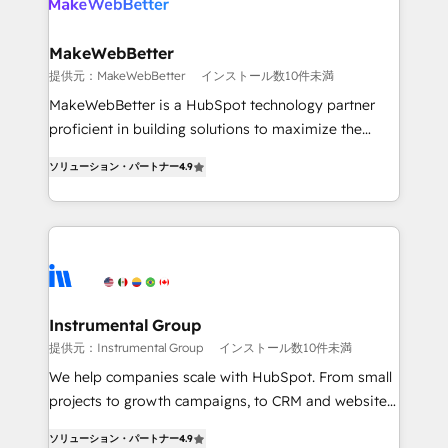
multi-region migrations to AI-powered automation,
we turn complexity into clarity, human at global
scale. 🏆 HubSpot’s CEO called us “the partner of the
MakeWebBetter
future.” Others agree it is proof of trust built through
提供元：MakeWebBetter
インストール数10件未満
measurable impact.
MakeWebBetter is a HubSpot technology partner
proficient in building solutions to maximize the
operational efficiency of HubSpot. The fastest-
ソリューション・パートナー
4.9
growing tech-enabler & facilitator, MakeWebBetter,
hands you the blend of HubSpot expertise &
eminent solutions & integrations. Trust us to
streamline your HubSpot experience. 🚀HubSpot
Elite Partners with 10+ years of HubSpot experience
🤝HubSpot Premier Integration partner 🤝Google
Premier Partner 2023 🌟5 HubSpot Accreditations 🌟
Instrumental Group
Won HubSpot Theme Challenge 2021 🌟INBOUND’19
提供元：Instrumental Group
インストール数10件未満
HubSpot Rising Star Why us? Harnessing the full
We help companies scale with HubSpot. From small
potential of the powerful HubSpot CRM. ✔️A team of
projects to growth campaigns, to CRM and websites.
HubSpot experts backed by over 10+ years of
Hire an agency that's experienced in every inch of
HubSpot experience ✔️Flexible pricing models —
ソリューション・パートナー
4.9