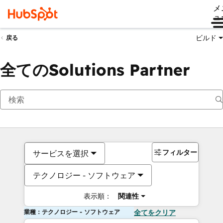
メ
ュ
ビルド
戻る
全てのSolutions Partner
フィルター
サービスを選択
テクノロジー - ソフトウェア
表示順：
関連性
業種：テクノロジー - ソフトウェア
全てをクリア