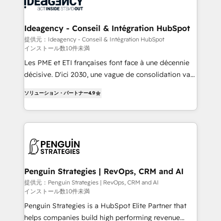
Randstad, Uber Freight, and HubSpot itself. We have
cumulées
the largest technical consulting team of any HubSpot
partner and expertise across operational strategy,
Ideagency - Conseil & Intégration HubSpot
business-first process building, system integration,
提供元：Ideagency - Conseil & Intégration HubSpot
インストール数10件未満
custom development, and extensibility. When you
work with Aptitude 8, you get a team – not an
Les PME et ETI françaises font face à une décennie
individual – with embedded consulting, strategy,
décisive. D'ici 2030, une vague de consolidation va
development, and project management. We have
recomposer le marché. Seules survivront les
ソリューション・パートナー
4.9
100% US-based, FTE team members. We offer
entreprises qui auront réussi leur transformation. Le
project-based and managed services engagements
problème ? 58% des dirigeants savent que l'IA est
that include new HubSpot implementations,
vitale pour leur survie. Mais 57% n'ont aucune
migrations from other platforms, systems
stratégie. Et 43% ne maîtrisent même pas leurs
integration, extensibility, custom development, and
données. C'est le paradoxe français : conscience
ongoing RevOps support.
totale, action nulle. La solution s'appelle l'Entreprise
Augmentée. Ce n'est pas une entreprise qui utilise
Penguin Strategies | RevOps, CRM and AI
l'IA. C'est une organisation qui a réussi la symbiose
提供元：Penguin Strategies | RevOps, CRM and AI
インストール数10件未満
entre l'expertise humaine et l'intelligence artificielle.
Pas pour remplacer l'humain, mais pour l'augmenter.
Penguin Strategies is a HubSpot Elite Partner that
Chez Ideagency, nous accompagnons cette
helps companies build high performing revenue