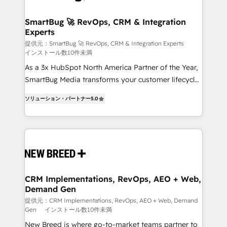
HubSpot大百科 出版 CRM・AI活用に関するご相談、現
"accelerating a mess." ⚙️ Elite Engineering & AI
状整理の壁打ちなど、構想段階からお気軽にお問い合わ
Scalable Architecture: Zero-technical-debt setup
SmartBug 🚀 RevOps, CRM & Integration
せください。
Experts
across all Hubs, validated by our 7 HubSpot
Accreditations. AI-Powered RevOps: Breeze AI,
提供元：SmartBug 🚀 RevOps, CRM & Integration Experts
インストール数10件未満
custom AI agents, and high-integrity migrations for
As a 3x HubSpot North America Partner of the Year,
total reporting clarity. Security & Compliance: SOC 2
SmartBug Media transforms your customer lifecycle
Type I and HIPAA attested for enterprise-grade data
into a revenue engine. Our unified ecosystem
security. 🏆 Why Bluleadz? GTM OS Partner | 16+
ソリューション・パートナー
5.0
includes specialized divisions Globalia (AI &
Years Experience | 1,000+ Five-Star Reviews
Software) and Point Success Media (Paid Media),
making this the official home for all three brands. 🔄
Implementation & Integration - Seamless migrations
and system integrations powered by Globalia’s
technical development team. - 19 HubSpot-certified
trainers to drive platform adoption. 📈 Revenue
CRM Implementations, RevOps, AEO + Web,
Demand Gen
Generation - Full-funnel marketing and high-
performance advertising via Point Success Media. -
提供元：CRM Implementations, RevOps, AEO + Web, Demand
Gen
インストール数10件未満
Expert deployment of Breeze AI and custom agents
New Breed is where go-to-market teams partner to
to automate growth. 🏆 Elite Excellence - 8 platform