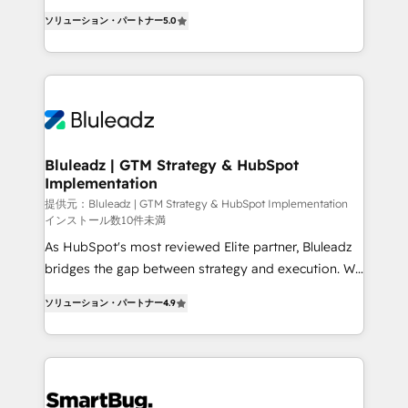
タ品質設計、グループ横断のCRM統合に対応します。
serve business strategy, not the other way around.
2️⃣ AIエージェント組織構築 営業・マーケティング業務
ソリューション・パートナー
5.0
Every engagement begins with clear objectives,
の一部をAIが自律実行する組織への移行を設計・実装。
customer journey mapping, and measurable KPIs.
Breeze・Claude等をHubSpotと連携させ、役割定義・
Only then we architect solutions. The question is
運用ルール・成果指標まで含めて設計します。 3️⃣ 全社
never which features to activate, but which
DX × AI推進のPMO伴走支援 複数部門をまたぐDX×AI変
outcomes to deliver. -SYSTEM INTEGRATION-
革を、構想から実装・定着までPMOとして主導。「設
Connectors, workflows, and data architectures that
定の代行ではなく、設計の責任」を引き受け、部門横断
make HubSpot the operational hub, integrated with
Bluleadz | GTM Strategy & HubSpot
の統合・浸透・変革管理を実行します。 ▸ CMS戦略設
Implementation
SAP, Microsoft Dynamics, custom ERPs, and any
計・構築：リード獲得・CVR・SEOを前提にした情報設
enterprise platform. Proprietary apps extend
提供元：Bluleadz | GTM Strategy & HubSpot Implementation
計・導線設計・テンプレート設計をContent Hubで一体
インストール数10件未満
HubSpot beyond standard configurations. -AI-
提供。 ▸ 既存CRM・MAからの移行支援：Salesforce・
As HubSpot's most reviewed Elite partner, Bluleadz
FIRST- AI across customer-facing operations to
Marketo・Pardot等からの移行、カスタム設計、履歴
bridges the gap between strategy and execution. We
accelerate decisions, streamline processes, and
データ移行と活用設計まで。 ▸ AEO対応：ChatGPT・
don't just "set up tools" — we install the GTM
unlock efficiency at scale. From predictive
ソリューション・パートナー
4.9
Perplexity等のAI検索からの流入・引用を前提にコンテ
Operating System (GTM OS) to align your leadership
intelligence to conversational AI, we turn data into
ンツとサイト構造を最適化。 🏆 なぜ100incを選ぶの
and engineer a portal that drives predictable
action and automation into competitive advantage.
か？ ✓ HubSpot Eliteパートナー認定 ✓ HubSpotアワ
revenue velocity. 🚀 GTM Strategy & Alignment
✦ 150+ implementations ✦ 100+ certifications ✦ 7
ード受賞・HUGリーダー ✓ ISO27001:2022 /
Workshops & Sprints: Identify "Valleys of Death"
accreditations
ISO9001:2015 取得 ✓ 400社以上の導入実績 ✓
stalling growth. Fix your ICP, Math, and Story to stop