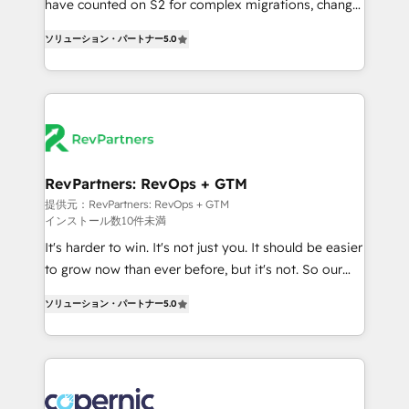
have counted on S2 for complex migrations, change
CRM. Zero downtime, full data integrity. ➤
management, systems integration, and creative
Implementation: Configure HubSpot to run your
ソリューション・パートナー
5.0
solutions that deliver measurable impact and
revenue process. Sales, marketing, and service wired
transform brand experiences As one of the few full-
together. ➤ AI and Integrations: Layer Breeze AI,
service creative agencies in the HubSpot
custom agents, and APIs to remove manual work. ➤
ecosystem, we blend strategy, technology, & award-
Ongoing Management: Monthly tune-ups, feature
winning design to build scalable, globally
rollouts, adoption coaching. Buying HubSpot,
regionalized HubSpot websites, integrated
switching to it, or reviving a stale portal? We are
marketing campaigns, & RevOps frameworks that
RevPartners: RevOps + GTM
built for the work.
fuel long-term success We connect the entire
提供元：RevPartners: RevOps + GTM
インストール数10件未満
customer lifecycle through seamless integrations,
ensure long-term adoption with change-
It's harder to win. It's not just you. It should be easier
management programs, and align marketing, sales,
to grow now than ever before, but it's not. So our
and service to drive sustainable growth With 6 key
focus is serving you, the person responsible for the
ソリューション・パートナー
5.0
HubSpot accreditations and experience across
revenue number. We do that by bridging the gap
hundreds of organizations in dozens of industries,
where agencies fail: combining GTM strategy with
there’s a good chance one of our globally integrated
technical execution to solve the right problem at the
teams has worked with clients just like you Let’s
right time, with the right solution. We don’t just
explore whether S2 is the partner you’ve been
implement your CRM. We engineer revenue