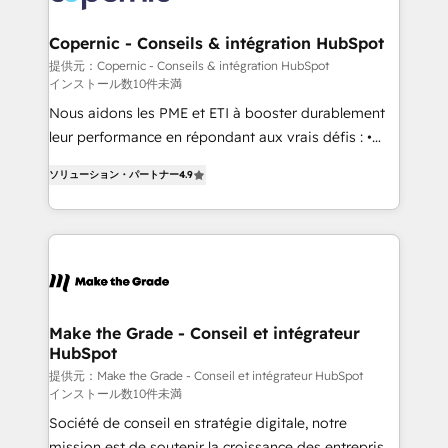
looking for...and get your next big initiative moving!
outcomes for the GTM owner on HubSpot. We Build
Different Because We're Built Different: - Secure:
Copernic - Conseils & intégration HubSpot
Soc2 compliant 🛡️ - Onboarding: Implementations
提供元：Copernic - Conseils & intégration HubSpot
インストール数10件未満
starting from $1,5k - Clay: Elite Studio Solutions
Partner 🤝 - Global: 75+ RPers across five continents
Nous aidons les PME et ETI à booster durablement
🌐 - Scale: Largest organically grown & fastest tiering
leur performance en répondant aux vrais défis : •
Elite HubSpot Partner 🪴 - CRM: More Sales Hub
Intégration de HubSpot avec d’autres outils (ERP,
ソリューション・パートナー
4.9
implementations than any other Partner 💻 -
téléphonie, etc.) • Alignement des équipes grâce à un
Salesforce: We convert SFDC addicts to HubSpot
outil et des données partagées • Amélioration de la
evangelists 🧡 Don't pick a marketing or technical
collecte et de l’analyse des données pour des
agency for a GTM engineer’s job. The choice is
décisions éclairées • Optimisation de l’efficacité et
yours. Start winning.
de la productivité des équipes Notre équipe de 30
consultants certifiés HubSpot aborde chaque projet
avec un engagement total, alignant processus
Make the Grade - Conseil et intégrateur
HubSpot
métiers et technologie, et guidant vos équipes à
travers le changement, tout en centrant vos objectifs
提供元：Make the Grade - Conseil et intégrateur HubSpot
インストール数10件未満
d’entreprise. Grâce à une méthodologie éprouvée
Société de conseil en stratégie digitale, notre
auprès de plus de 400 clients, nous comprenons
mission est de soutenir la croissance des entreprises