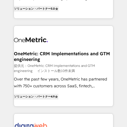
transformation. D'abord les fondations : des
operations across complex sales cycles, multi
ソリューション・パートナー
5.0
données unifiées, des processus alignés. Ensuite
system environments and global SaaS or
l'augmentation : l'IA là où elle crée de la valeur. Et
manufacturing teams. Trusted by leading enterprises
surtout : l'humain qui reste au centre. Parce que la
and fast growing scale ups including Sony, Rapyd,
vraie performance vient de l'intérieur. Act Inside.
Fiverr, XM Cyber, Bridgepointe Technologies, EMA
Stand Out.
Design Automation and Uptive. 📊 RevOps & data
architecture 🔗 CRM migrations & End to end
integrations 🤖 AI workflows & enrichment 📘 Team
OneMetric: CRM Implementations and GTM
engineering
enablement & company-wide adoption We create
HubSpot environments that teams use with
提供元：OneMetric: CRM Implementations and GTM
engineering
インストール数10件未満
confidence and that leadership can rely on for
Over the past few years, OneMetric has partnered
scalable revenue insights.
with 750+ customers across SaaS, fintech,
healthcare, real estate, and other industries. With
ソリューション・パートナー
4.9
150+ HubSpot-certified experts, we deliver scalable
solutions to complex GTM and RevOps challenges.
Our Expertise 🔹 Onboarding & Implementation:
Accredited HubSpot Partner, ensuring smooth setup
tailored to your GTM motion. 🔹 Migrations: Move