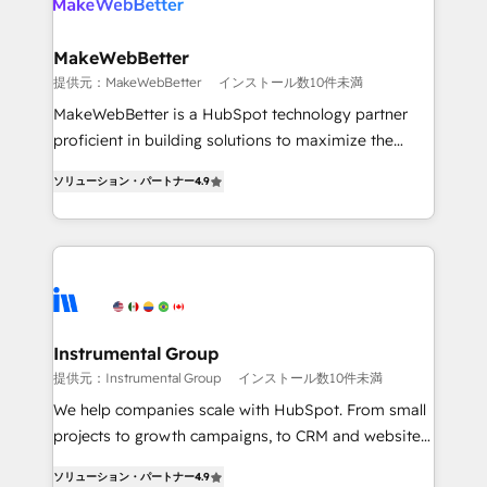
multi-region migrations to AI-powered automation,
we turn complexity into clarity, human at global
scale. 🏆 HubSpot’s CEO called us “the partner of the
MakeWebBetter
future.” Others agree it is proof of trust built through
提供元：MakeWebBetter
インストール数10件未満
measurable impact.
MakeWebBetter is a HubSpot technology partner
proficient in building solutions to maximize the
operational efficiency of HubSpot. The fastest-
ソリューション・パートナー
4.9
growing tech-enabler & facilitator, MakeWebBetter,
hands you the blend of HubSpot expertise &
eminent solutions & integrations. Trust us to
streamline your HubSpot experience. 🚀HubSpot
Elite Partners with 10+ years of HubSpot experience
🤝HubSpot Premier Integration partner 🤝Google
Premier Partner 2023 🌟5 HubSpot Accreditations 🌟
Instrumental Group
Won HubSpot Theme Challenge 2021 🌟INBOUND’19
提供元：Instrumental Group
インストール数10件未満
HubSpot Rising Star Why us? Harnessing the full
We help companies scale with HubSpot. From small
potential of the powerful HubSpot CRM. ✔️A team of
projects to growth campaigns, to CRM and websites.
HubSpot experts backed by over 10+ years of
Hire an agency that's experienced in every inch of
HubSpot experience ✔️Flexible pricing models —
ソリューション・パートナー
4.9