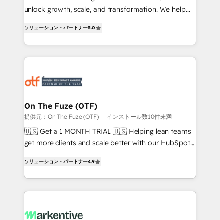
unlock growth, scale, and transformation. We help
accreditations and deep HIPAA-compliance
companies activate HubSpot’s AI-powered
expertise. - A team of 250+ experts dedicated to
ソリューション・パートナー
5.0
customer platform and operationalize HubSpot’s
your resilient growth.
Loop Marketing framework through expert-led
services, smart agents, and purpose-built apps,
tailored to your business. Together, we unlock
results, fast. ⚙️CRM & RevOps: Align all Hubs to your
buyer journey for clean data, scalability, & reporting.
🎯Demand Gen & ABM: Drive pipeline with inbound,
On The Fuze (OTF)
ABM, AEO, SEO, & paid media. 👩‍💻Web Design:
提供元：On The Fuze (OTF)
インストール数10件未満
Build high-performing websites with UX, messaging,
🇺🇸 Get a 1 MONTH TRIAL 🇺🇸 Helping lean teams
& conversion strategy that drive results. 🤖AI
get more clients and scale better with our HubSpot
Strategy: Activate Breeze Agents, configure HubSpot
Consulting & 'Done For You' Services. 🚀 Who We
AI, & maximize AEO with tailored AI services. 🧩
ソリューション・パートナー
4.9
Work With 🚀 We help lean, growing companies: -
Integrations: Extend HubSpot with custom
Win more business - Reduce no-shows - Improve
integrations, hosting, & maintenance.
lead & deal conversion rates - Scale with less
headcount ...by using HubSpot's full capabilities. 🤓
What do you get? 🤓 Our client's are too busy to