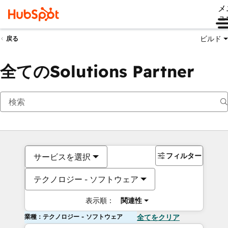
メ
ュ
ビルド
戻る
全てのSolutions Partner
フィルター
サービスを選択
テクノロジー - ソフトウェア
表示順：
関連性
業種：テクノロジー - ソフトウェア
全てをクリア