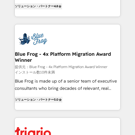
CRM, Solutions Architecture, Onboarding , Data
HubSpot CRM Partner offering you a roadmap on
ソリューション・パートナー
4.8
Migration, Custom Integration & Platform
maximizing EBITDA and achieving Commercial
Enablement -Onboarded over 500 businesses to
Excellence. With our targeted processes, we
HubSpot -Top 1% of partners worldwide -In-house
strengthen your digital transformation and minimize
team of 25+ experts Contact us today to help you
costs. As HubSpot's Advanced Accredited CRM
get more from your investment in HubSpot.
Implementation partner, we provide expertise to
www.bbdboom.com
drive your business forward. Since 2015 we are fully
dedicated to HubSpot and with an experienced
Blue Frog - 4x Platform Migration Award
Winner
team (50+), we work with reputable companies in
B2B sectors such as manufacturing, SaaS and
提供元：Blue Frog - 4x Platform Migration Award Winner
インストール数10件未満
business services. We prepare a customized
Blue Frog is made up of a senior team of executive
business case that demonstrates the value and
consultants who bring decades of relevant, real
impact of your digital transformation, including a
world experience to our client engagements. "Blue
detailed financial rationale with a focus on ROI and
ソリューション・パートナー
5.0
Frog is a top, trusted partner in HubSpot's
TCO. As a trusted extension of your team, we
ecosystem for a reason. Their team brings over a
believe in the power of partnership. Together, we
decade of experience to the table, along with deep
embark on a transformational journey that sets your
knowledge of the HubSpot platform and strategies
business up for long-term success. Unlock your
for driving growth. They are committed to helping
business. If not now, when?