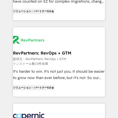
have counted on S2 for complex migrations, change
CRM. Zero downtime, full data integrity. ➤
management, systems integration, and creative
Implementation: Configure HubSpot to run your
ソリューション・パートナー
5.0
solutions that deliver measurable impact and
revenue process. Sales, marketing, and service wired
transform brand experiences As one of the few full-
together. ➤ AI and Integrations: Layer Breeze AI,
service creative agencies in the HubSpot
custom agents, and APIs to remove manual work. ➤
ecosystem, we blend strategy, technology, & award-
Ongoing Management: Monthly tune-ups, feature
winning design to build scalable, globally
rollouts, adoption coaching. Buying HubSpot,
regionalized HubSpot websites, integrated
switching to it, or reviving a stale portal? We are
marketing campaigns, & RevOps frameworks that
RevPartners: RevOps + GTM
built for the work.
fuel long-term success We connect the entire
提供元：RevPartners: RevOps + GTM
インストール数10件未満
customer lifecycle through seamless integrations,
ensure long-term adoption with change-
It's harder to win. It's not just you. It should be easier
management programs, and align marketing, sales,
to grow now than ever before, but it's not. So our
and service to drive sustainable growth With 6 key
focus is serving you, the person responsible for the
ソリューション・パートナー
5.0
HubSpot accreditations and experience across
revenue number. We do that by bridging the gap
hundreds of organizations in dozens of industries,
where agencies fail: combining GTM strategy with
there’s a good chance one of our globally integrated
technical execution to solve the right problem at the
teams has worked with clients just like you Let’s
right time, with the right solution. We don’t just
explore whether S2 is the partner you’ve been
implement your CRM. We engineer revenue