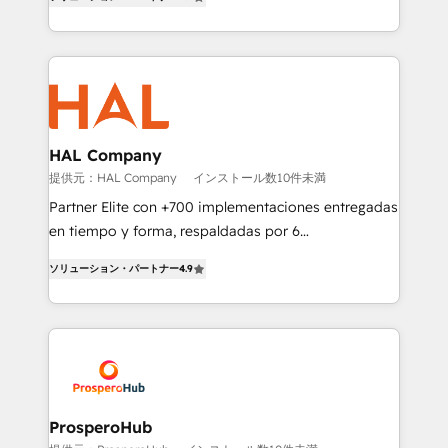
sales processes to generate growth. Our offer spans
engine!
from Strategy to Operations. We specialize in CRM
onboarding and implementation, web design, sales
& marketing automation, and digital marketing. With
extensive experience working with tech companies
and manufacturers since 2002, we are committed to
empowering our clients and developing their
HAL Company
autonomy. Get to grips with HubSpot through
提供元：HAL Company
インストール数10件未満
guided implementation and seamless integration of
Partner Elite con +700 implementaciones entregadas
the CRM platform into your digital ecosystem. Would
en tiempo y forma, respaldadas por 6
you like support in deploying your inbound
acreditaciones de HubSpot y un equipo de 6
marketing strategy? We'll provide support tailored
ソリューション・パートナー
4.9
Certified Trainers avalados por HubSpot Academy.
to your needs and sales objectives. With 125+
Acompañamos a las empresas en cada etapa de su
certifications, we are part of the most certified
crecimiento integrando estrategia, tecnología y
Canadian agencies, and we both hold Onboarding
procesos comerciales para potenciar resultados
Accreditations. Based in Canada (coast to coast), our
reales. Nos caracterizamos por combinar excelencia
services are offered in both English & French.
técnica con una mirada estratégica a largo plazo.
ProsperoHub