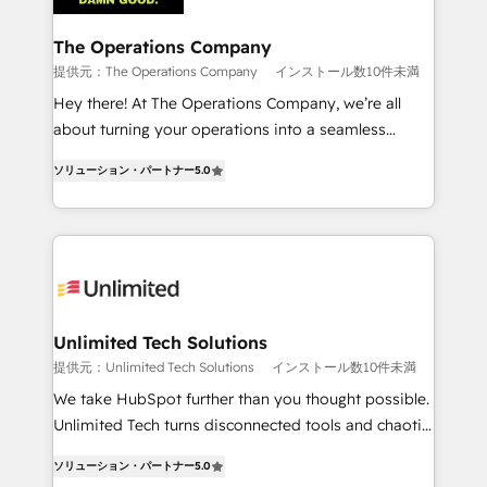
with intelligent automation to drive sustainable
growth. Our multidisciplinary team designs solutions
The Operations Company
that simplify complexity, boost performance, and
提供元：The Operations Company
インストール数10件未満
turn innovation into real impact. 🌍 Highlights •
Hey there! At The Operations Company, we’re all
HubSpot Partner since 2012 • 2022 EMEA Impact
about turning your operations into a seamless
Award: Best Integration • 150+ successful HubSpot
experience that powers real results. We specialize in
projects • Clients in 30+ industries • Proprietary
ソリューション・パートナー
5.0
transforming complex systems into efficient,
technology for integrations • Multilingual team:
scalable solutions that work across your entire
English, Spanish, Portuguese & Italian 👉 Grow
organization. We’re a unique blend of deep HubSpot
smarter with AI and HubSpot.
expertise, strategic thinking, and hands-on
operational know-how. We know that no two
businesses are alike, so we don’t do cookie-cutter
solutions. Instead, we dive in to understand your
Unlimited Tech Solutions
needs, goals, and challenges to deliver solutions that
提供元：Unlimited Tech Solutions
インストール数10件未満
fit like a glove. We’re committed to being both
We take HubSpot further than you thought possible.
highly effective and fun to work with. We believe in
Unlimited Tech turns disconnected tools and chaotic
efficient processes, as well as building great
processes into a seamless, high-performing revenue
relationships. Your success is our success, and we’re
ソリューション・パートナー
5.0
engine. We combine RevOps strategy with deep