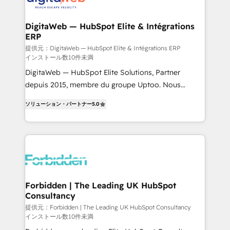
from other CRMs to HubSpot without data loss or
downtime. 🔹 RevOps Strategy: Align teams,
DigitaWeb — HubSpot Elite & Intégrations
ERP
processes, and data to drive revenue efficiency. 🔹
Integrations: Connect HubSpot with your tech stack
提供元：DigitaWeb — HubSpot Elite & Intégrations ERP
インストール数10件未満
for better adoption. 🔹 Custom Solutions: Build
DigitaWeb — HubSpot Elite Solutions, Partner
tailored apps, workflows, and configurations. We are
depuis 2015, membre du groupe Uptoo. Nous
SOC 2 Type II and ISO 27001 certified, reinforcing
aidons les ETI et PME B2B à unifier Marketing,
our commitment to data security and compliance. At
ソリューション・パートナー
5.0
Ventes et Service sur HubSpot grâce à la Revenue
OneMetric, we help revenue teams focus on the
Architecture : alignement des équipes, pipeline
OneMetric that matters most: revenue.
prévisible, croissance mesurable. 🔌 Intégrations
complexes : ERP (Divalto, Sage X3, Cegid, Pennylane,
Dynamics..), VOIP (Aircall, Ringover, Modjo), Shopify,
Oneflow. 💻 Développements custom : CRM UI
Extensions (React), Serverless Node.js, Custom
Forbidden | The Leading UK HubSpot
Consultancy
Objects, thèmes HubL, agents IA & Breeze AI. 🎯
Secteurs : Industrie, Distribution B2B, SaaS, Services
提供元：Forbidden | The Leading UK HubSpot Consultancy
インストール数10件未満
B2B, Immobilier, Viticulture, Finance. 🚀 Nos livrables