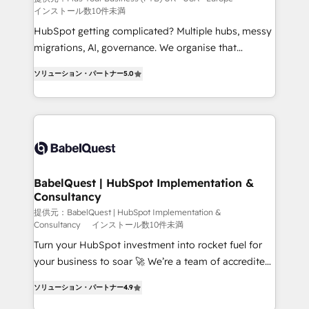
インストール数10件未満
across ChatGPT, Claude, Perplexity, Gemini and
Google AI Overviews. HubSpot Impact Award -
HubSpot getting complicated? Multiple hubs, messy
Customer First HubSpot Impact Award - Integrations
migrations, AI, governance. We organise that
Innovation HubSpot Impact Award - Platform
complexity, so your team can put HubSpot to work...
ソリューション・パートナー
5.0
Migration Excellence HubSpot Impact Award -
Welcome to our Profile! We help with: • CRM
Platform Excellence 40+ full-time HubSpot
implementation, reports, workflows, and team
professionals. 100s of certifications and
training • CRM migration from Salesforce, Pipedrive,
accreditations with HubSpot.
Dynamics and others • Technical projects including
custom API integrations • AI governance for
HubSpot-centred operations A little about us: •
Boutique 'Elite' team of 12 • 150+ clients across Sales
BabelQuest | HubSpot Implementation &
Consultancy
Hub, Marketing Hub, Service Hub, Data Hub and
CMS • ISO/IEC 27001:2022, ISO 9001:2015, and ISO
提供元：BabelQuest | HubSpot Implementation &
Consultancy
インストール数10件未満
42001:2023 certified - the AI management standard •
Turn your HubSpot investment into rocket fuel for
GuardHub: our AI governance framework, built on
your business to soar 🚀 We’re a team of accredited
ISO 42001 Ready for the next step? Click the 👈
HubSpot experts ready to help you. We can
'𝗖𝗼𝗻𝘁𝗮𝗰𝘁 𝗯𝘂𝘀𝗶𝗻𝗲𝘀𝘀' button to get in touch (𝘸𝘦'𝘳𝘦
ソリューション・パートナー
4.9
implement the platform into complex business
𝘴𝘶𝘱𝘦𝘳 𝘳𝘦𝘴𝘱𝘰𝘯𝘴𝘪𝘷𝘦)