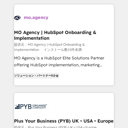
onboarding from platforms like Salesforce, NetSuite,
install, our team have the change management
Zoho, Pardot, Marketo, Microsoft Dynamics, Wix,
expertise to deliver the solutions you need.
WordPress and legacy CRMs, turning fragmented
systems into unified, growth-ready HubSpot
architectures that accelerate revenue operations and
MO Agency | HubSpot Onboarding &
Implementation
performance. - Multi-object CRM migration, cleanup,
and implementation. - Pre-built and custom
提供元：MO Agency | HubSpot Onboarding &
Implementation
インストール数10件未満
integrations across your full tech stack. - Custom
MO Agency is a HubSpot Elite Solutions Partner
object setup, CMS builds, and full-funnel automation.
offering HubSpot implementation, marketing
- Dashboards, lifecycle campaigns, and lead
automation, CRM and RevOps consulting, B2B SEO,
nurturing sequences. - Cross-hub setup across
ソリューション・パートナー
5.0
paid media, content marketing, AEO and GEO (AI
Marketing, Sales, Operations, and Service Hubs. -
search optimisation), and HubSpot Content Hub and
Ongoing optimization, managed support, and
WordPress development. We work with enterprise
scalable retainers. Let’s make HubSpot your most
and growth-led companies across technology,
powerful growth engine. Built to convert, scale, and
professional services, financial services and
drive results.
industrial sectors. Offices in Johannesburg, Cape
Town, Dubai & London. 500+ HubSpot CRM
Plus Your Business (PYB) UK • USA • Europe
implementations delivered. AI visibility coverage
提供元：Plus Your Business (PYB) UK • USA • Europe