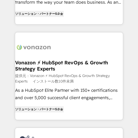
transform the way your team does business. As an
27001:2022 and ISO 9001:2015 across all seven
Elite HubSpot Solutions Partner, we specialize in
international offices and 175+ employees.
ソリューション・パートナー
5.0
creating tailored, end-to-end CRM solutions that
accelerate growth, improve operational efficiency,
and ensure faster time to value on HubSpot. What
sets us apart? Our people-centric approach. From
day one, our team takes the time to deeply
understand your unique needs, crafting custom
strategies that deliver impactful results. Our mission
Vonazon ⚡ HubSpot RevOps & Growth
Strategy Experts
is to empower you to unlock HubSpot’s full potential
—faster. Through expert training, unmatched
提供元：Vonazon ⚡ HubSpot RevOps & Growth Strategy
Experts
インストール数10件未満
responsiveness, and ongoing support, we equip
As a HubSpot Elite Partner with 150+ certifications
your team to adopt new systems with confidence
and over 5,000 successful client engagements,
and achieve a unified, data-driven approach to
Vonazon turns marketing complexity into
customer engagement.
ソリューション・パートナー
5.0
measurable, scalable growth. From onboarding to
enterprise-grade campaigns, our in-house team
builds scalable strategies that drive long-term
revenue. ⚙️ HubSpot Integration & Optimization •