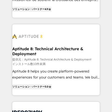
rapidement vos enjeux et intégrons parfaitement
B2B à travers l’acquisition de nouveaux clients,
HubSpot dans votre organisation. Pour toute
ソリューション・パートナー
4.9
l'intégration CRM et le développement des revenus
question technique ou besoin de structuration de
auprès de vos comptes existants. En France et à
votre projet HubSpot, contactez notre équipe pour
l'international, nous travaillons avec des ETI
un échange dédié.
ambitieuses, des grands groupes voulant aller au-
delà d’une simple transformation digitale et des
startups florissantes. Nos 3 grandes expertises sont :
➤ L’intégration de CRM et de méthodologie RevOps
Aptitude 8: Technical Architecture &
Deployment
pour aligner les équipes marketing, commerciales et
support client (data migration, synchronisation API,
提供元：Aptitude 8: Technical Architecture & Deployment
インストール数10件未満
audit et maintenance) ➤ La création de sites internet
Aptitude 8 helps you create platform-powered
de conversion qui transforment les visiteurs en
experiences for your customers and teams. We build
opportunités d'affaires ➤ La mise en place de
multi-hub solutions and orchestrate operations
stratégies d'acquisition marketing (SEO, SEA,
ソリューション・パートナー
5.0
across your entire tech stack. Aptitude 8 is trusted
inbound, automatisation marketing, ABM, IA,
by top brands such as Lenovo, Bluetooth,
emailing) Informations clés : - 10 ans d'expérience -
International Sports Sciences Association, SXSW,
100+ intégrations CRM HubSpot réussies - 40
Notion, Soundcloud, American Nurses Association,
experts conseil - 150 certifications HubSpot