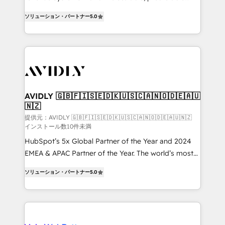
growth. As a triple-accredited HubSpot Solutions
ソリューション・パートナー
5.0
Partner, we specialize in both strategic RevOps
planning and hands-on technical execution - building
the operational foundation companies need to
thrive. Industries we specialize in: - Manufacturing -
Healthcare - Financial Services - Managed IT (MSP) -
Franchises - Professional Services - And more! How
we help: ✔️ Full HubSpot implementations and portal
AVIDLY 🇬🇧🇫🇮🇸🇪🇩🇰🇺🇸🇨🇦🇳🇴🇩🇪🇦🇺
🇳🇿
optimization ✔️ Data migrations, CRM architecture,
and reporting foundations ✔️ Custom integrations
提供元：AVIDLY 🇬🇧🇫🇮🇸🇪🇩🇰🇺🇸🇨🇦🇳🇴🇩🇪🇦🇺🇳🇿
インストール数10件未満
and workflow automation ✔️ User adoption
HubSpot’s 5x Global Partner of the Year and 2024
programs, training, and enablement Through project-
EMEA & APAC Partner of the Year. The world’s most
based engagements and ongoing RevOps
experienced and fully accredited HubSpot Solutions
partnerships, we guide organizations through the
ソリューション・パートナー
5.0
Partner. 🚀 With 2,750+ HubSpot projects delivered
revenue maturity model - delivering the right
and 370+ specialists across EMEA, APAC and NAM,
improvements at the right time so operations
we de-risk complex CRM programmes and
evolve strategically and sustainably as the business
accelerate ROI across every HubSpot Hub. 🧭 From
grows.