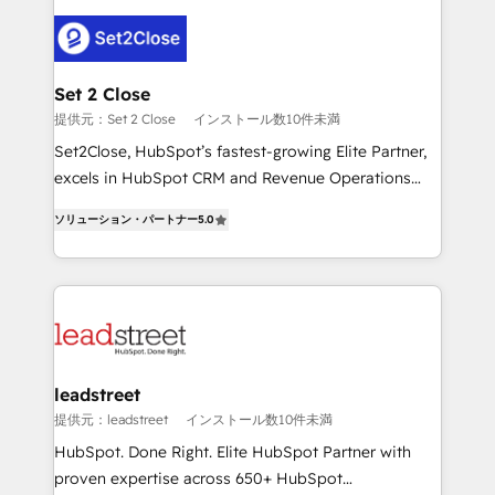
en HubSpot. No necesitas tener todas las
clients worldwide, with over 10 years experience. We
respuestas para empezar. Te ayudamos a identificar
combine HubSpot, data, and AI to design connected
el primer caso de uso que más impacto te dará.
go-to-market systems that align people, process,
Solo continúas si ves valor real en los primeros 14
and technology for predictable, scalable revenue
Set 2 Close
días.
growth. Our expertise spans RevOps, CRM and data
提供元：Set 2 Close
インストール数10件未満
architecture, AI enablement, and strategic marketing,
Set2Close, HubSpot’s fastest-growing Elite Partner,
delivered through our proprietary FLAIR framework
excels in HubSpot CRM and Revenue Operations
for responsible AI adoption. As a HubSpot Elite
(RevOps) services to boost B2B sales and growth.
Partner and ISO 27001:2022 certified consultancy,
ソリューション・パートナー
5.0
As a top HubSpot Elite Partner, we specialize in
we blend strategy, creativity, and technology to help
custom HubSpot CRM solutions. Our experts design,
organisations scale smarter and grow stronger.
implement, and optimize systems to enhance user
experience, functionality, and adoption across sales,
marketing, and service teams. From setup to
refinement, we streamline workflows, improve lead
management, and speed up deal closures. With 500+
leadstreet
projects completed, our Agile approach ensures your
提供元：leadstreet
インストール数10件未満
HubSpot CRM drives measurable results. Our
HubSpot. Done Right. Elite HubSpot Partner with
RevOps services align your sales, marketing, and
proven expertise across 650+ HubSpot