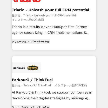
our customers grow and finding solutions that fit
their unique business needs. We are thrilled to have
Triario - Unleash your full CRM potential
Blue Frog in the HubSpot ecosystem leading the
提供元：Triario - Unleash your full CRM potential
インストール数10件未満
way for customers!" - Yamini Rangan, CEO of
HubSpot “Our experience with the team at Blue Frog
Triario is a results-driven HubSpot Elite Partner
has been nothing short of extraordinary. Their years
agency specializing in CRM implementations &
of experience and quality of skilled staff has earned
migrations, Revenue Operations, Custom
ソリューション・パートナー
5.0
them a trusted reputation within the HubSpot
Integrations, Custom AI agents and AI-ready Website
ecosystem as a reliable partner capable of delivering
Design With over 15 years of experience, we help
remarkable experiences for our most sophisticated
companies bridge the gap between marketing, sales,
clients.” - Brian Garvey, VP, Solutions Partner
and customer success through smart automation,
Program, HubSpot.
data hygiene, and tailored HubSpot solutions. Our
clients choose us because we blend the expertise of
a global consultancy with the care and agility of a
Parkour3 / ThinkFuel
boutique firm. At Triario, we’re big enough to deliver
提供元：Parkour3 / ThinkFuel
インストール数10件未満
but small enough to listen. Our Services: HubSpot
At Parkour3 & ThinkFuel, we support companies in
implementations & data migration Custom AI agents
developing their digital strategies by leveraging
Revenue Operations API integrations AI-ready
technologies and automating their marketing and
Website design Let’s turn your CRM into your growth
ソリューション・パートナー
4.9