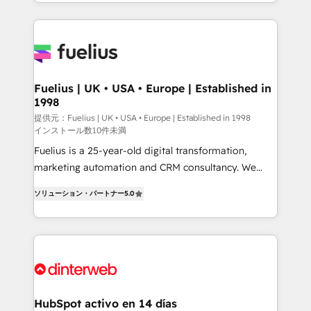
environments, optimise what you've got and make
sure you can actually use it, build your website in
HubSpot or create an inbound marketing strategy
for you and execute it on HubSpot. We are on the
G-Cloud 14 CCS (Crown Commercial Service)
framework, meaning we've been accredited by
Fuelius | UK • USA • Europe | Established in
1998
HubSpot and vetted by the CCS, which means we
can support public sector companies as well the
提供元：Fuelius | UK • USA • Europe | Established in 1998
インストール数10件未満
other ones listed in our profile. Our services: -
Fuelius is a 25-year-old digital transformation,
HubSpot implementation - HubSpot CMS website
marketing automation and CRM consultancy. We
build We can do lots of things. But everything we do
enable mid-market and enterprise clients to
is there for you to: - Grow revenue, and run your
ソリューション・パートナー
5.0
maximise their return from digital and fuel their
business more efficiently - Build stronger
growth. We modernise platforms, streamline
relationships with customers - Make better
operations that are causing inefficiencies, improve
decisions with data - Find a new voice and reach
customer experiences, integrate systems, and
more people - Get the most out of your HubSpot
supercharge revenue operations Key services: • CRM
investment
Implementation • Systems Integration • Digital
Transformation / Web Development • RevOps &
HubSpot activo en 14 días