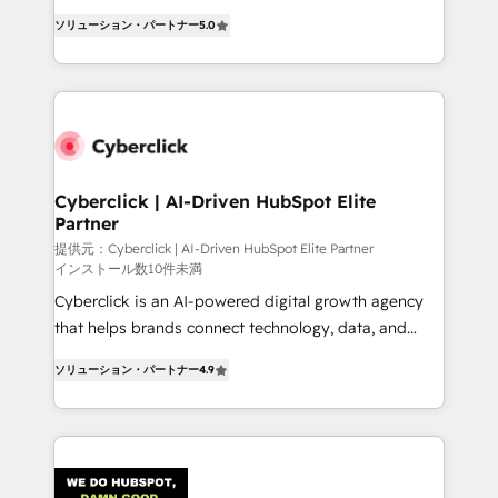
customer success teams for peak performance. We
implementations. With 12+ years of HubSpot
optimize the revenue lifecycle—lead generation to
ソリューション・パートナー
5.0
experience, we help you use the HubSpot platform
retention—by refining processes and eliminating
to its fullest capacity, improve your current HubSpot
inefficiencies. Using HubSpot tools and data-driven
website, or build your new one.
strategies, we create scalable solutions that
maximize profitability and adapt to your goals.
Cyberclick | AI-Driven HubSpot Elite
Partner
提供元：Cyberclick | AI-Driven HubSpot Elite Partner
インストール数10件未満
Cyberclick is an AI-powered digital growth agency
that helps brands connect technology, data, and
creativity to achieve measurable results. Founded in
ソリューション・パートナー
4.9
Barcelona and operating across Spain, LATAM, and
the UK, we support global companies in building
smarter marketing, sales, and customer success
strategies. As the only HubSpot Elite Partner in
Iberia (Spain & Portugal), we combine human insight