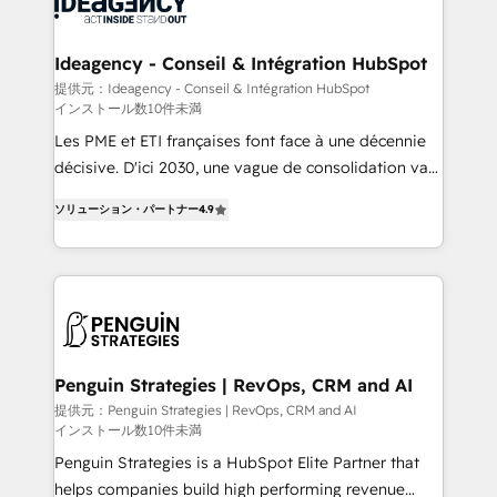
Randstad, Uber Freight, and HubSpot itself. We have
cumulées
the largest technical consulting team of any HubSpot
partner and expertise across operational strategy,
Ideagency - Conseil & Intégration HubSpot
business-first process building, system integration,
提供元：Ideagency - Conseil & Intégration HubSpot
インストール数10件未満
custom development, and extensibility. When you
work with Aptitude 8, you get a team – not an
Les PME et ETI françaises font face à une décennie
individual – with embedded consulting, strategy,
décisive. D'ici 2030, une vague de consolidation va
development, and project management. We have
recomposer le marché. Seules survivront les
ソリューション・パートナー
4.9
100% US-based, FTE team members. We offer
entreprises qui auront réussi leur transformation. Le
project-based and managed services engagements
problème ? 58% des dirigeants savent que l'IA est
that include new HubSpot implementations,
vitale pour leur survie. Mais 57% n'ont aucune
migrations from other platforms, systems
stratégie. Et 43% ne maîtrisent même pas leurs
integration, extensibility, custom development, and
données. C'est le paradoxe français : conscience
ongoing RevOps support.
totale, action nulle. La solution s'appelle l'Entreprise
Augmentée. Ce n'est pas une entreprise qui utilise
Penguin Strategies | RevOps, CRM and AI
l'IA. C'est une organisation qui a réussi la symbiose
提供元：Penguin Strategies | RevOps, CRM and AI
インストール数10件未満
entre l'expertise humaine et l'intelligence artificielle.
Pas pour remplacer l'humain, mais pour l'augmenter.
Penguin Strategies is a HubSpot Elite Partner that
Chez Ideagency, nous accompagnons cette
helps companies build high performing revenue