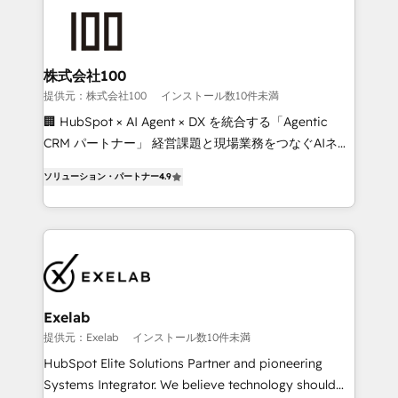
business systems. Built to serve growing mid-
market and enterprise organizations, our team
combines strong technical execution with real
business perspective. Many of our consultants have
株式会社100
scaled businesses themselves, giving us a practical
提供元：株式会社100
インストール数10件未満
understanding of what owners and operators need
🏢 HubSpot × AI Agent × DX を統合する「Agentic
as their systems, data, and processes evolve. Since
CRM パートナー」 経営課題と現場業務をつなぐAIネイ
2014, we’ve supported 1,400+ clients across a wide
ティブ・エージェンシーとして、HubSpot Eliteの実装
range of industries, including healthcare, software,
ソリューション・パートナー
4.9
力で顧客フロント業務を再設計します。 💡 100inc は何
B2B services, manufacturing, financial services and
をする会社か？ HubSpotを共通基盤に、AIエージェン
more. Whether clients are new to HubSpot or
トを組み込んだ顧客フロント業務（マーケティング・営
expanding into more advanced use cases, we focus
業・CS）を組織全体で設計・実装する日本のAIネイテ
on delivering clean, scalable, AI-ready systems that
ィブ・エージェンシーです。事業部・グループ会社・部
create long-term value and a consistently strong
門が分立する組織で、データと業務プロセスのサイロ化
client experience.
を、CRMを軸とした全社共通基盤に再構築します。意
Exelab
思決定者・PMO・現場担当者に並走します。 1️⃣
提供元：Exelab
インストール数10件未満
HubSpot導入・活用支援 顧客データの一元化から、
HubSpot Elite Solutions Partner and pioneering
GTMの見える化・自動化まで。全Hub統合運用、デー
Systems Integrator. We believe technology should