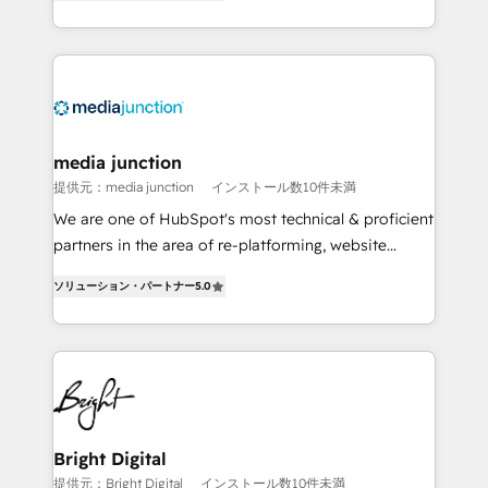
HubSpot and willing to work hand-in-hand with your
Hourly-fee (assigned one Dedicated HubSpot
team to simplify the complex and build a better
Admin); Monthly-fee (HubSpot Admin + Project
experience for your team and customers.
Manager); and Fixed Project Cost (as per
requirement). ✔️Helped over 25,000+ customers so
far with our HubSpot solutions. ✔️Bespoke apps &
on-demand bundle services. Connect with us today!
media junction
提供元：media junction
インストール数10件未満
We are one of HubSpot's most technical & proficient
partners in the area of re-platforming, website
design & development. We specialize in multi-hub
ソリューション・パートナー
5.0
implementations for mid-market & enterprise
companies. We are woman-owned, powered by
coffee, and we ❤️ dogs. We produce award-winning
work for our clients. 🏆2023 Technical Expertise
Impact Award 🏆2022 Technical Expertise Impact
Award 🏆2022 Platform Migration Excellence Impact
Award 🏆2020 Elite Solutions Partner 🏆2019
Bright Digital
Integrations HubSpot Impact Award 🏆2019
提供元：Bright Digital
インストール数10件未満