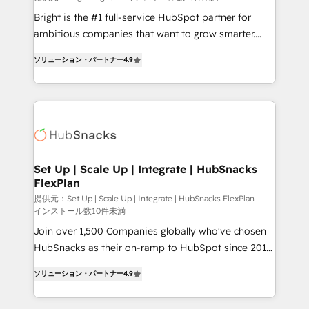
Marketing Enablement HubSpot Impact Award 🏆
Bright is the #1 full-service HubSpot partner for
2018 Website Design HubSpot Impact Award 🏆2017
ambitious companies that want to grow smarter.
Website Design HubSpot Impact Award 🏆2016
From HubSpot onboarding, to training, from
Growth-Driven Design Agency of the Year 🏆2016
ソリューション・パートナー
4.9
developing a new website to lead generation and
Sales Enablement HubSpot Impact Award 🏆2015
digital marketing; we do it all (and with great
Growth-Driven Design Agency of the Year 🏆2015
results)! In short, our services include: - HubSpot
Became the 5th Agency to reach Diamond 🏆2014
consultancy: onboarding, training, data migration -
HubSpot COS Performance Award 🏆2014 HubSpot
HubSpot development: websites, custom modules,
COS Design Award 🏆2013 HubSpot Marketplace
integrations - Marketing & sales solutions: digital
Provider of the Year 🏆2011 Became a HubSpot
marketing, advertising, campaigns, content and
Set Up | Scale Up | Integrate | HubSnacks
Partner 📆Founded in 1997
FlexPlan
design We connect people, data and technology to
improve customer experiences. With our bright
提供元：Set Up | Scale Up | Integrate | HubSnacks FlexPlan
インストール数10件未満
people, exciting ideas and can-do mentality, we
Join over 1,500 Companies globally who've chosen
ensure revenue growth on a daily basis. So tell us
HubSnacks as their on-ramp to HubSpot since 2014
your challenge; our passionate and growth driven
Simple pay-as-you-go plans that accelerate value...
team of 100+ experts is ready for you! Driving digital
ソリューション・パートナー
4.9
1️⃣ Set Up | Onboarding New or Check-fixing existing
growth | www.brightdigital.com
HubSpot portals 2️⃣ Scale Up | 100% HubSpot Task