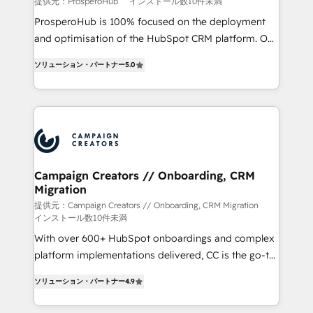
提供元：ProsperoHub
インストール数10件未満
ProsperoHub is 100% focused on the deployment
and optimisation of the HubSpot CRM platform. Our
highly experienced team of solutions experts will
ソリューション・パートナー
5.0
ensure that you achieve maximum adoption and
ROI from your HubSpot investment. Use our
extensive HubSpot, sales, marketing, service and
integrations expertise to lead your team on their
HubSpot journey, design and implement your
processes and skilfully bring your revenue
infrastructure to life. Our collaborative approach
Campaign Creators // Onboarding, CRM
Migration
keeps you in control whilst we plan and support the
route to your revenue goals. We have successfully
提供元：Campaign Creators // Onboarding, CRM Migration
インストール数10件未満
supported over 500 organisations with HubSpot
With over 600+ HubSpot onboardings and complex
implementation, optimisation, training, and
platform implementations delivered, CC is the go-to
adoption assurance. Our tried and tested Roadmap
Elite Solutions Partner for businesses ready to
methodology will ensure that you receive the best
ソリューション・パートナー
4.9
migrate, replatform, and scale smarter. We specialize
deployment experience possible. Whether you are
in high-impact CRM and CMS migrations and
new to HubSpot or seeking to turn around a poor