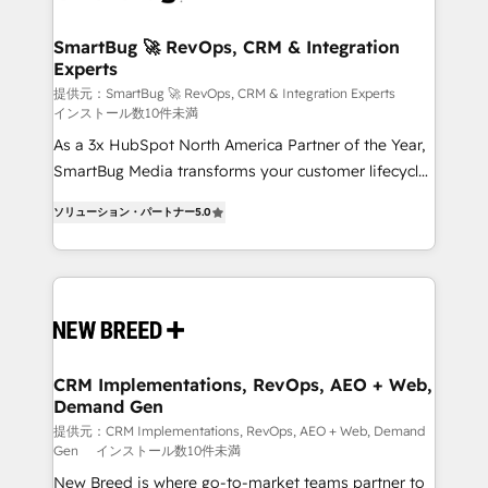
HubSpot大百科 出版 CRM・AI活用に関するご相談、現
"accelerating a mess." ⚙️ Elite Engineering & AI
状整理の壁打ちなど、構想段階からお気軽にお問い合わ
Scalable Architecture: Zero-technical-debt setup
SmartBug 🚀 RevOps, CRM & Integration
せください。
Experts
across all Hubs, validated by our 7 HubSpot
Accreditations. AI-Powered RevOps: Breeze AI,
提供元：SmartBug 🚀 RevOps, CRM & Integration Experts
インストール数10件未満
custom AI agents, and high-integrity migrations for
As a 3x HubSpot North America Partner of the Year,
total reporting clarity. Security & Compliance: SOC 2
SmartBug Media transforms your customer lifecycle
Type I and HIPAA attested for enterprise-grade data
into a revenue engine. Our unified ecosystem
security. 🏆 Why Bluleadz? GTM OS Partner | 16+
ソリューション・パートナー
5.0
includes specialized divisions Globalia (AI &
Years Experience | 1,000+ Five-Star Reviews
Software) and Point Success Media (Paid Media),
making this the official home for all three brands. 🔄
Implementation & Integration - Seamless migrations
and system integrations powered by Globalia’s
technical development team. - 19 HubSpot-certified
trainers to drive platform adoption. 📈 Revenue
CRM Implementations, RevOps, AEO + Web,
Demand Gen
Generation - Full-funnel marketing and high-
performance advertising via Point Success Media. -
提供元：CRM Implementations, RevOps, AEO + Web, Demand
Gen
インストール数10件未満
Expert deployment of Breeze AI and custom agents
New Breed is where go-to-market teams partner to
to automate growth. 🏆 Elite Excellence - 8 platform