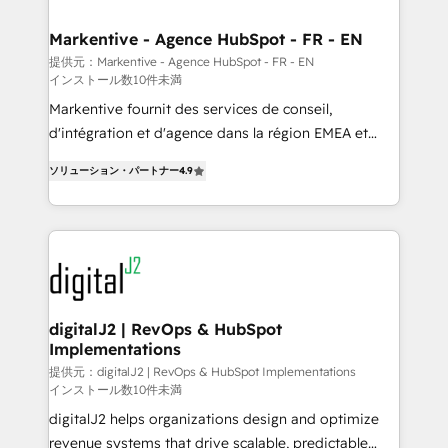
learn the ins-and-outs of HubSpot. We give you a
Personal Consultant + Tech Team to handle the
Markentive - Agence HubSpot - FR - EN
heavy lifting of mapping out AND building your ideal
提供元：Markentive - Agence HubSpot - FR - EN
インストール数10件未満
system. + Get best practices and 'don't know what
you don't know' recommendations to maximize
Markentive fournit des services de conseil,
conversions! OTF is an Elite Partner (top 1% of
d'intégration et d'agence dans la région EMEA et
6,500+ Partners) and was named 2023 HubSpot
North America. Avec plus de 115 experts en
ソリューション・パートナー
4.9
Partner of the Year 💥 Trusted by 2,500+ companies
marketing automation, Growth, Revops, CRM et
to help them scale and close more business, by
webdesign. Markentive is both a consulting firm, a
using HubSpot (the right way). ⭐️ Here's more info:
digital agency and an integrator. With over 115
www.onthefuze.com/hubspot-admin Contact us to
experts in marketing automation, growth, revops,
learn more!
CRM and webdesign (We focus on EMEA - USA
customers).
digitalJ2 | RevOps & HubSpot
Implementations
提供元：digitalJ2 | RevOps & HubSpot Implementations
インストール数10件未満
digitalJ2 helps organizations design and optimize
revenue systems that drive scalable, predictable