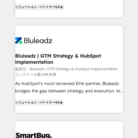
タ品質設計、グループ横断のCRM統合に対応します。
serve business strategy, not the other way around.
2️⃣ AIエージェント組織構築 営業・マーケティング業務
ソリューション・パートナー
5.0
Every engagement begins with clear objectives,
の一部をAIが自律実行する組織への移行を設計・実装。
customer journey mapping, and measurable KPIs.
Breeze・Claude等をHubSpotと連携させ、役割定義・
Only then we architect solutions. The question is
運用ルール・成果指標まで含めて設計します。 3️⃣ 全社
never which features to activate, but which
DX × AI推進のPMO伴走支援 複数部門をまたぐDX×AI変
outcomes to deliver. -SYSTEM INTEGRATION-
革を、構想から実装・定着までPMOとして主導。「設
Connectors, workflows, and data architectures that
定の代行ではなく、設計の責任」を引き受け、部門横断
make HubSpot the operational hub, integrated with
Bluleadz | GTM Strategy & HubSpot
の統合・浸透・変革管理を実行します。 ▸ CMS戦略設
Implementation
SAP, Microsoft Dynamics, custom ERPs, and any
計・構築：リード獲得・CVR・SEOを前提にした情報設
enterprise platform. Proprietary apps extend
提供元：Bluleadz | GTM Strategy & HubSpot Implementation
計・導線設計・テンプレート設計をContent Hubで一体
インストール数10件未満
HubSpot beyond standard configurations. -AI-
提供。 ▸ 既存CRM・MAからの移行支援：Salesforce・
As HubSpot's most reviewed Elite partner, Bluleadz
FIRST- AI across customer-facing operations to
Marketo・Pardot等からの移行、カスタム設計、履歴
bridges the gap between strategy and execution. We
accelerate decisions, streamline processes, and
データ移行と活用設計まで。 ▸ AEO対応：ChatGPT・
don't just "set up tools" — we install the GTM
unlock efficiency at scale. From predictive
ソリューション・パートナー
4.9
Perplexity等のAI検索からの流入・引用を前提にコンテ
Operating System (GTM OS) to align your leadership
intelligence to conversational AI, we turn data into
ンツとサイト構造を最適化。 🏆 なぜ100incを選ぶの
and engineer a portal that drives predictable
action and automation into competitive advantage.
か？ ✓ HubSpot Eliteパートナー認定 ✓ HubSpotアワ
revenue velocity. 🚀 GTM Strategy & Alignment
✦ 150+ implementations ✦ 100+ certifications ✦ 7
ード受賞・HUGリーダー ✓ ISO27001:2022 /
Workshops & Sprints: Identify "Valleys of Death"
accreditations
ISO9001:2015 取得 ✓ 400社以上の導入実績 ✓
stalling growth. Fix your ICP, Math, and Story to stop