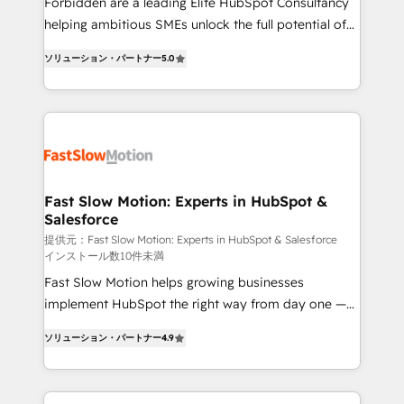
Forbidden are a leading Elite HubSpot Consultancy
: migration sécurisée, implémentation Marketing +
helping ambitious SMEs unlock the full potential of
Sales + Service Hub, synchronisation ERP ↔
HubSpot. Too many businesses invest in HubSpot
HubSpot temps réel, formation équipes. 🏆 +350
ソリューション・パートナー
5.0
but never see the ROI they expected due to poor
projets livrés. Accrédités HubSpot CRM
adoption, messy data, and disconnected teams
Implementation, Data Migration & Custom
getting in the way. That’s where we come in. We
Integration. 📩 Parlons de votre projet →
partner with scaling businesses across the UK to
digitaweb.com
design, implement, and optimise HubSpot so it
actually drives revenue, not just reports on it. Our
services include: - Choosing the right HubSpot
Fast Slow Motion: Experts in HubSpot &
Salesforce
package for your business - Full CRM, Marketing, and
Sales Hub implementations - Custom dashboards
提供元：Fast Slow Motion: Experts in HubSpot & Salesforce
インストール数10件未満
and reporting - Workflow automation and data
Fast Slow Motion helps growing businesses
clean-up - Sales enablement and team training -
implement HubSpot the right way from day one —
Ongoing optimisation and RevOps support Based in
with the flexibility to scale as complexity increases.
Leeds and London, we partner with SMEs across the
ソリューション・パートナー
4.9
Highly certified in both HubSpot and Salesforce, we
UK who are ready to turn HubSpot into the growth
bring deep experience in CRM implementation,
engine it’s meant to be.
integrations, and data migration across modern