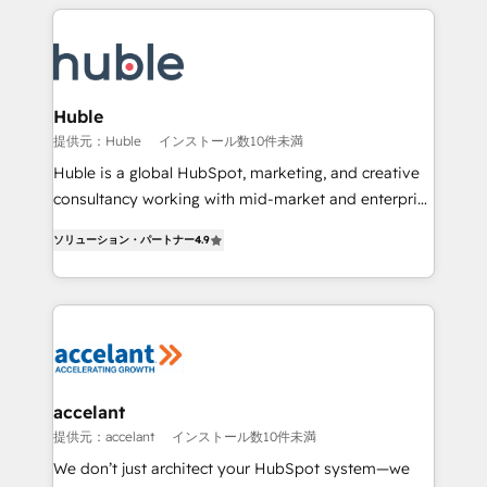
Execution... Global 24/7 ... All Experts 3️⃣ Integrate |
your entire Tech Stack with Custom Integrations
Slash months from your API Integration project... ⬅️
Click "Contact Business" ⬅️ to access 150+ Kickstart
Integration templates that put HubSpot in the center
Huble
of your tech stack, syncing... 🛍️ Shopify or
提供元：Huble
インストール数10件未満
WooCommerce 💲 Stripe or Paypal 💰 Sage or
Huble is a global HubSpot, marketing, and creative
Netsuite 🤖 Google or Microsoft ✍️ DocuSign or
consultancy working with mid-market and enterprise
PandaDoc 🌐 Avalara or Quaderno HubSnacks holds
businesses. We go beyond implementation, shaping
the rare Advanced "Custom Integrations"
ソリューション・パートナー
4.9
the strategy, processes, and teams that turn
Accreditation, securely sync data across... 🔄 any
HubSpot into a genuine growth engine. Named
apps, in any direction. Stuck on your old CRM..?
HubSpot's Global Partner of the Year in 2024,
Migrate | seamlessly off your old CRM onto a clean
consistently ranked among their top 5 partners
new HubSpot portal with Advanced Website and
worldwide, and with over 15 years in the ecosystem,
CRM Migrations using our in-house "HubScrub" Tool.
Huble has built a track record that speaks for itself.
One company, one operating model, delivering
accelant
across offices and consulting teams in the UK, USA,
提供元：accelant
インストール数10件未満
Canada, Germany, France, Belgium, Singapore, and
We don’t just architect your HubSpot system—we
South Africa. Certified compliant with ISO/IEC