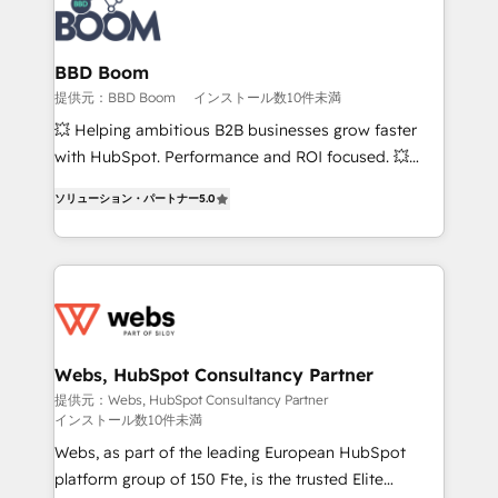
Seamless CRM, CMS, and automation setup •
Complex platform migrations and data cleanups •
Custom APIs and third-party integrations 📈 End-to-
BBD Boom
End Revenue Acceleration • Lifecycle marketing and
提供元：BBD Boom
インストール数10件未満
pipeline growth programs • Sales enablement tools
💥 Helping ambitious B2B businesses grow faster
and CRM optimization • Retention strategies with
with HubSpot. Performance and ROI focused. 💥
customer journey mapping 🏅 Elite-Level HubSpot
BBD Boom is the HubSpot partner that can help you
Execution • 750+ onboardings and 2,000+
ソリューション・パートナー
5.0
to HubSpot Better. We work with your teams to
implementations • Deep expertise across marketing,
solve all your HubSpot challenges and improve user
sales, and service hubs • Built-in flexibility for
adoption, sales process and marketing results.
startups to global brands
Services 📚 Onboarding your team to HubSpot for
the first time 🔧 Designing and optimising your
HubSpot set-up for better results 🌐 Website design
and build using HubSpot 🔌 Integrating HubSpot
Webs, HubSpot Consultancy Partner
with other systems 🎓 Training your teams to be
提供元：Webs, HubSpot Consultancy Partner
インストール数10件未満
HubSpot pros 📊 Lead generation services using
HubSpot Why us? - SIX HubSpot Accreditations -
Webs, as part of the leading European HubSpot
awarded by HubSpot after a rigorous process for
platform group of 150 Fte, is the trusted Elite