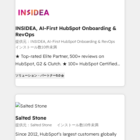
INSIDEA, AI-First HubSpot Onboarding &
RevOps
提供元：INSIDEA, AI-First HubSpot Onboarding & RevOps
インストール数10件未満
★ Top-rated Elite Partner, 500+ reviews on
HubSpot, G2 & Clutch. ★ 100+ HubSpot Certified
Experts & Trainers across the team ★ 1,500+
ソリューション・パートナー
5.0
implementations across five continents ★ AI-First,
RevOps-led, Onboarding obsessed ★ Company of
the Year 2024/25 INSIDEA helps growing companies
turn HubSpot into a revenue engine. We onboard
your team, migrate your data, and build AI-powered
workflows that drive adoption from week one, in
Salted Stone
your time zone. What we do ➤ Onboarding: Live in
提供元：Salted Stone
インストール数10件未満
weeks, with workflows built around your business,
Since 2012, HubSpot’s largest customers globally
not a template. ➤ Migration: Move from any legacy