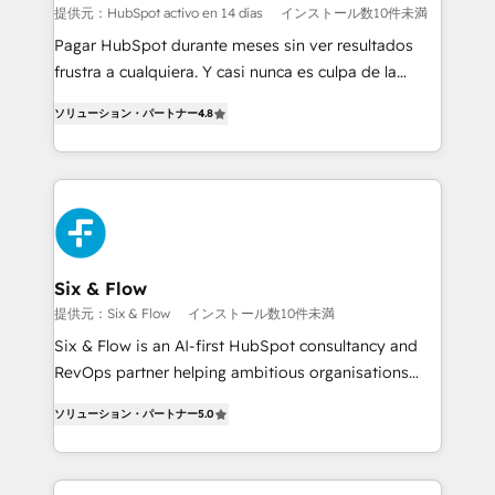
Sales Consulting • Marketing Automation What
提供元：HubSpot activo en 14 días
インストール数10件未満
makes us different? 🚀 Top 0.5% of global HubSpot
Pagar HubSpot durante meses sin ver resultados
agencies ⚙️ The strongest technical ability and
frustra a cualquiera. Y casi nunca es culpa de la
integration capabilities 💼 Consultative, long-term
herramienta: es del enfoque con el que se
partners who will embed ourselves into your
ソリューション・パートナー
4.8
implementó. Trabajamos con un catálogo de +80
business, processes and systems 🏢 We specialise in
casos de uso: cada uno resuelve un problema
working with mid-market and enterprise
concreto de tu operación en HubSpot. La entrega
organisations, global organisations and those with
toma de 1 a 3 semanas por caso, abordamos varios
complex use cases 🏆 CRM Implementation,
en paralelo cuando tiene sentido, y siempre
Platform Enablement, Custom Integration and
confirmamos resultados antes de seguir avanzando.
Onboarding Accredited 🔐 ISO27001 & ISO9001
Empiezas a ver resultados antes de que termine el
Six & Flow
Certified
mes. 🏆 HubSpot Partner of the Year 2022, máximo
提供元：Six & Flow
インストール数10件未満
reconocimiento del ecosistema. Elite Solutions
Six & Flow is an AI-first HubSpot consultancy and
Partner, el nivel más alto. +700 clientes
RevOps partner helping ambitious organisations
implementados en LATAM, Marcas como Hyatt,
grow with clarity, confidence, and intelligence.
Hospital ABC, Hogares Unión, Yves Rocher,
ソリューション・パートナー
5.0
Operating across the UK, Netherlands, Ireland, and
MacStore, Café Britt, Bella Piel, confiaron en
Canada, we’ve delivered thousands of successful
nosotros para impulsar la eficiencia de sus procesos
HubSpot projects for mid-market and enterprise