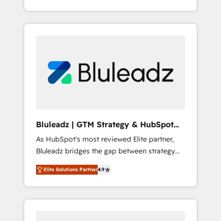
行する組織への移行を設計・実装。Breeze・
begins with clear objectives, customer
Claude等をHubSpotと連携させ、役割定義・運
journey mapping, and measurable KPIs. Only
用ルール・成果指標まで含めて設計します。 3️⃣
then we architect solutions. The question is
全社DX × AI推進のPMO伴走支援 複数部門をま
never which features to activate, but which
たぐDX×AI変革を、構想から実装・定着まで
outcomes to deliver. -SYSTEM INTEGRATION-
PMOとして主導。「設定の代行ではなく、設計
Connectors, workflows, and data
の責任」を引き受け、部門横断の統合・浸透・
architectures that make HubSpot the
変革管理を実行します。 ▸ CMS戦略設計・構
operational hub, integrated with SAP,
築：リード獲得・CVR・SEOを前提にした情報
Microsoft Dynamics, custom ERPs, and any
設計・導線設計・テンプレート設計をContent
enterprise platform. Proprietary apps extend
Hubで一体提供。 ▸ 既存CRM・MAからの移行
Bluleadz | GTM Strategy & HubSpot
HubSpot beyond standard configurations. -
支援：Salesforce・Marketo・Pardot等からの
Implementation
As HubSpot's most reviewed Elite partner,
AI-FIRST- AI across customer-facing
移行、カスタム設計、履歴データ移行と活用設
Bluleadz bridges the gap between strategy
operations to accelerate decisions,
計まで。 ▸ AEO対応：ChatGPT・Perplexity等
and execution. We don't just "set up tools" —
streamline processes, and unlock efficiency
のAI検索からの流入・引用を前提にコンテンツ
Elite Solutions Partner
4.9
we install the GTM Operating System (GTM
at scale. From predictive intelligence to
とサイト構造を最適化。 🏆 なぜ100incを選ぶ
OS) to align your leadership and engineer a
conversational AI, we turn data into action
のか？ ✓ HubSpot Eliteパートナー認定 ✓
portal that drives predictable revenue
and automation into competitive advantage.
HubSpotアワード受賞・HUGリーダー ✓
velocity. 🚀 GTM Strategy & Alignment
✦ 150+ implementations ✦ 100+
ISO27001:2022 / ISO9001:2015 取得 ✓ 400社