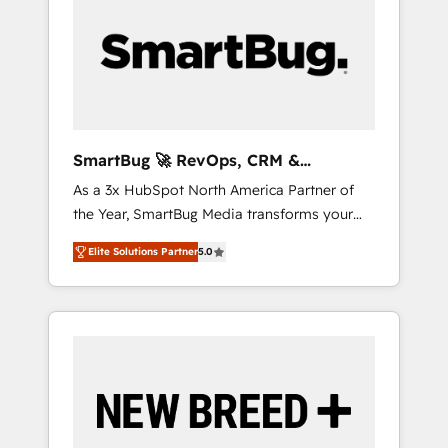
Workshops & Sprints: Identify "Valleys of
certifications ✦ 7 accreditations
以上の導入実績 ✓ HubSpot大百科 出版 CRM・
Death" stalling growth. Fix your ICP, Math,
AI活用に関するご相談、現状整理の壁打ちな
and Story to stop "accelerating a mess." ⚙️
ど、構想段階からお気軽にお問い合わせくださ
Elite Engineering & AI Scalable Architecture:
い。
Zero-technical-debt setup across all Hubs,
validated by our 7 HubSpot Accreditations.
AI-Powered RevOps: Breeze AI, custom AI
SmartBug 🚀 RevOps, CRM &
agents, and high-integrity migrations for total
Integration Experts
As a 3x HubSpot North America Partner of
reporting clarity. Security & Compliance: SOC
the Year, SmartBug Media transforms your
2 Type I and HIPAA attested for enterprise-
customer lifecycle into a revenue engine. Our
grade data security. 🏆 Why Bluleadz? GTM
Elite Solutions Partner
5.0
unified ecosystem includes specialized
OS Partner | 16+ Years Experience | 1,000+
divisions Globalia (AI & Software) and Point
Five-Star Reviews
Success Media (Paid Media), making this the
official home for all three brands. 🔄
Implementation & Integration - Seamless
migrations and system integrations powered
by Globalia’s technical development team. -
19 HubSpot-certified trainers to drive