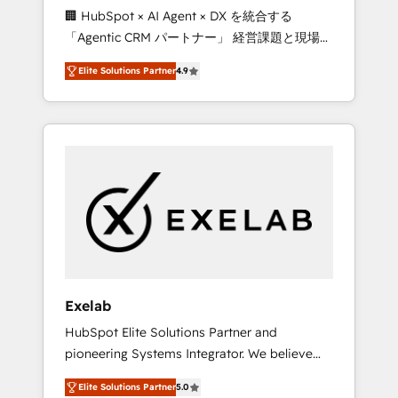
🏢 HubSpot × AI Agent × DX を統合する
processes evolve. Since 2014, we’ve
「Agentic CRM パートナー」 経営課題と現場業
supported 1,400+ clients across a wide range
務をつなぐAIネイティブ・エージェンシーとし
of industries, including healthcare, software,
Elite Solutions Partner
4.9
て、HubSpot Eliteの実装力で顧客フロント業務
B2B services, manufacturing, financial
を再設計します。 💡 100inc は何をする会社
services and more. Whether clients are new
か？ HubSpotを共通基盤に、AIエージェントを
to HubSpot or expanding into more
組み込んだ顧客フロント業務（マーケティン
advanced use cases, we focus on delivering
グ・営業・CS）を組織全体で設計・実装する日
clean, scalable, AI-ready systems that create
本のAIネイティブ・エージェンシーです。事業
long-term value and a consistently strong
部・グループ会社・部門が分立する組織で、デ
client experience.
ータと業務プロセスのサイロ化を、CRMを軸と
した全社共通基盤に再構築します。意思決定
者・PMO・現場担当者に並走します。 1️⃣
HubSpot導入・活用支援 顧客データの一元化か
Exelab
ら、GTMの見える化・自動化まで。全Hub統合
HubSpot Elite Solutions Partner and
運用、データ品質設計、グループ横断のCRM統
pioneering Systems Integrator. We believe
合に対応します。 2️⃣ AIエージェント組織構築
technology should serve business strategy,
営業・マーケティング業務の一部をAIが自律実
Elite Solutions Partner
5.0
not the other way around. Every engagement