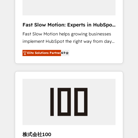
right HubSpot package for your business -
Full CRM, Marketing, and Sales Hub
implementations - Custom dashboards and
Fast Slow Motion: Experts in HubSpot
reporting - Workflow automation and data
& Salesforce
Fast Slow Motion helps growing businesses
clean-up - Sales enablement and team
implement HubSpot the right way from day
training - Ongoing optimisation and RevOps
one — with the flexibility to scale as
support Based in Leeds and London, we
Elite Solutions Partner
4.9
complexity increases. Highly certified in both
partner with SMEs across the UK who are
HubSpot and Salesforce, we bring deep
ready to turn HubSpot into the growth
experience in CRM implementation,
engine it’s meant to be.
integrations, and data migration across
modern business systems. Built to serve
growing mid-market and enterprise
organizations, our team combines strong
technical execution with real business
perspective. Many of our consultants have
scaled businesses themselves, giving us a
practical understanding of what owners and
株式会社100
operators need as their systems, data, and