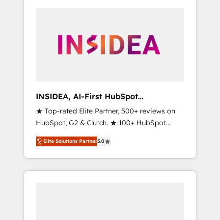
INSIDEA, AI-First HubSpot
Onboarding & RevOps
★ Top-rated Elite Partner, 500+ reviews on
HubSpot, G2 & Clutch. ★ 100+ HubSpot
Certified Experts & Trainers across the team
Elite Solutions Partner
5.0
★ 1,500+ implementations across five
continents ★ AI-First, RevOps-led,
Onboarding obsessed ★ Company of the
Year 2024/25 INSIDEA helps growing
companies turn HubSpot into a revenue
engine. We onboard your team, migrate your
data, and build AI-powered workflows that