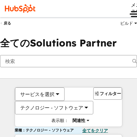
メ
ュ
ビルド
戻る
全てのSolutions Partner
フィルター
サービスを選択
テクノロジー - ソフトウェア
表示順：
関連性
業種：テクノロジー - ソフトウェア
全てをクリア