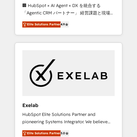
🏢 HubSpot × AI Agent × DX を統合する
processes evolve. Since 2014, we’ve
「Agentic CRM パートナー」 経営課題と現場業
supported 1,400+ clients across a wide range
務をつなぐAIネイティブ・エージェンシーとし
of industries, including healthcare, software,
Elite Solutions Partner
4.9
て、HubSpot Eliteの実装力で顧客フロント業務
B2B services, manufacturing, financial
を再設計します。 💡 100inc は何をする会社
services and more. Whether clients are new
か？ HubSpotを共通基盤に、AIエージェントを
to HubSpot or expanding into more
組み込んだ顧客フロント業務（マーケティン
advanced use cases, we focus on delivering
グ・営業・CS）を組織全体で設計・実装する日
clean, scalable, AI-ready systems that create
本のAIネイティブ・エージェンシーです。事業
long-term value and a consistently strong
部・グループ会社・部門が分立する組織で、デ
client experience.
ータと業務プロセスのサイロ化を、CRMを軸と
した全社共通基盤に再構築します。意思決定
者・PMO・現場担当者に並走します。 1️⃣
HubSpot導入・活用支援 顧客データの一元化か
Exelab
ら、GTMの見える化・自動化まで。全Hub統合
HubSpot Elite Solutions Partner and
運用、データ品質設計、グループ横断のCRM統
pioneering Systems Integrator. We believe
合に対応します。 2️⃣ AIエージェント組織構築
technology should serve business strategy,
営業・マーケティング業務の一部をAIが自律実
Elite Solutions Partner
5.0
not the other way around. Every engagement