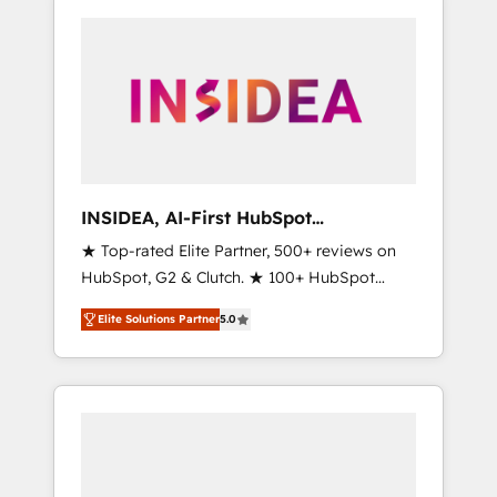
INSIDEA, AI-First HubSpot
Onboarding & RevOps
★ Top-rated Elite Partner, 500+ reviews on
HubSpot, G2 & Clutch. ★ 100+ HubSpot
Certified Experts & Trainers across the team
Elite Solutions Partner
5.0
★ 1,500+ implementations across five
continents ★ AI-First, RevOps-led,
Onboarding obsessed ★ Company of the
Year 2024/25 INSIDEA helps growing
companies turn HubSpot into a revenue
engine. We onboard your team, migrate your
data, and build AI-powered workflows that