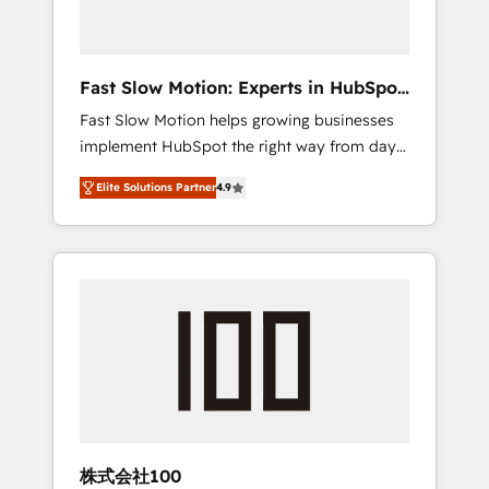
right HubSpot package for your business -
Full CRM, Marketing, and Sales Hub
implementations - Custom dashboards and
Fast Slow Motion: Experts in HubSpot
reporting - Workflow automation and data
& Salesforce
Fast Slow Motion helps growing businesses
clean-up - Sales enablement and team
implement HubSpot the right way from day
training - Ongoing optimisation and RevOps
one — with the flexibility to scale as
support Based in Leeds and London, we
Elite Solutions Partner
4.9
complexity increases. Highly certified in both
partner with SMEs across the UK who are
HubSpot and Salesforce, we bring deep
ready to turn HubSpot into the growth
experience in CRM implementation,
engine it’s meant to be.
integrations, and data migration across
modern business systems. Built to serve
growing mid-market and enterprise
organizations, our team combines strong
technical execution with real business
perspective. Many of our consultants have
scaled businesses themselves, giving us a
practical understanding of what owners and
株式会社100
operators need as their systems, data, and