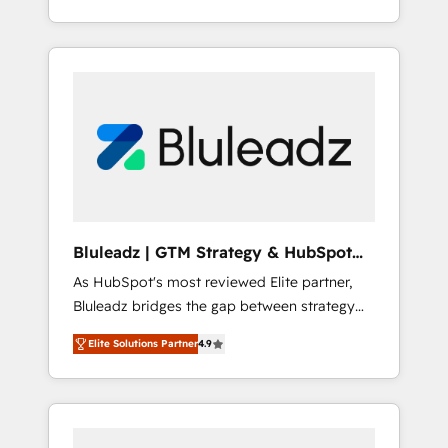
行する組織への移行を設計・実装。Breeze・
begins with clear objectives, customer
Claude等をHubSpotと連携させ、役割定義・運
journey mapping, and measurable KPIs. Only
用ルール・成果指標まで含めて設計します。 3️⃣
then we architect solutions. The question is
全社DX × AI推進のPMO伴走支援 複数部門をま
never which features to activate, but which
たぐDX×AI変革を、構想から実装・定着まで
outcomes to deliver. -SYSTEM INTEGRATION-
PMOとして主導。「設定の代行ではなく、設計
Connectors, workflows, and data
の責任」を引き受け、部門横断の統合・浸透・
architectures that make HubSpot the
変革管理を実行します。 ▸ CMS戦略設計・構
operational hub, integrated with SAP,
築：リード獲得・CVR・SEOを前提にした情報
Microsoft Dynamics, custom ERPs, and any
設計・導線設計・テンプレート設計をContent
enterprise platform. Proprietary apps extend
Hubで一体提供。 ▸ 既存CRM・MAからの移行
Bluleadz | GTM Strategy & HubSpot
HubSpot beyond standard configurations. -
支援：Salesforce・Marketo・Pardot等からの
Implementation
As HubSpot's most reviewed Elite partner,
AI-FIRST- AI across customer-facing
移行、カスタム設計、履歴データ移行と活用設
Bluleadz bridges the gap between strategy
operations to accelerate decisions,
計まで。 ▸ AEO対応：ChatGPT・Perplexity等
and execution. We don't just "set up tools" —
streamline processes, and unlock efficiency
のAI検索からの流入・引用を前提にコンテンツ
Elite Solutions Partner
4.9
we install the GTM Operating System (GTM
at scale. From predictive intelligence to
とサイト構造を最適化。 🏆 なぜ100incを選ぶ
OS) to align your leadership and engineer a
conversational AI, we turn data into action
のか？ ✓ HubSpot Eliteパートナー認定 ✓
portal that drives predictable revenue
and automation into competitive advantage.
HubSpotアワード受賞・HUGリーダー ✓
velocity. 🚀 GTM Strategy & Alignment
✦ 150+ implementations ✦ 100+
ISO27001:2022 / ISO9001:2015 取得 ✓ 400社