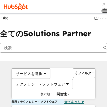
メ
ュ
ビルド
戻る
全てのSolutions Partner
フィルター
サービスを選択
テクノロジー - ソフトウェア
表示順：
関連性
業種：テクノロジー - ソフトウェア
全てをクリア