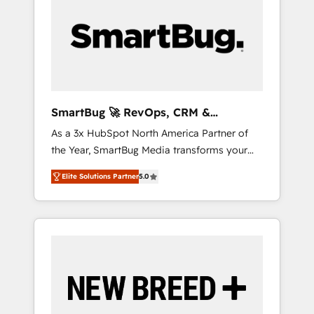
Workshops & Sprints: Identify "Valleys of
certifications ✦ 7 accreditations
以上の導入実績 ✓ HubSpot大百科 出版 CRM・
Death" stalling growth. Fix your ICP, Math,
AI活用に関するご相談、現状整理の壁打ちな
and Story to stop "accelerating a mess." ⚙️
ど、構想段階からお気軽にお問い合わせくださ
Elite Engineering & AI Scalable Architecture:
い。
Zero-technical-debt setup across all Hubs,
validated by our 7 HubSpot Accreditations.
AI-Powered RevOps: Breeze AI, custom AI
SmartBug 🚀 RevOps, CRM &
agents, and high-integrity migrations for total
Integration Experts
As a 3x HubSpot North America Partner of
reporting clarity. Security & Compliance: SOC
the Year, SmartBug Media transforms your
2 Type I and HIPAA attested for enterprise-
customer lifecycle into a revenue engine. Our
grade data security. 🏆 Why Bluleadz? GTM
Elite Solutions Partner
5.0
unified ecosystem includes specialized
OS Partner | 16+ Years Experience | 1,000+
divisions Globalia (AI & Software) and Point
Five-Star Reviews
Success Media (Paid Media), making this the
official home for all three brands. 🔄
Implementation & Integration - Seamless
migrations and system integrations powered
by Globalia’s technical development team. -
19 HubSpot-certified trainers to drive