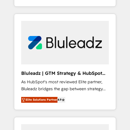
行する組織への移行を設計・実装。Breeze・
begins with clear objectives, customer
Claude等をHubSpotと連携させ、役割定義・運
journey mapping, and measurable KPIs. Only
用ルール・成果指標まで含めて設計します。 3️⃣
then we architect solutions. The question is
全社DX × AI推進のPMO伴走支援 複数部門をま
never which features to activate, but which
たぐDX×AI変革を、構想から実装・定着まで
outcomes to deliver. -SYSTEM INTEGRATION-
PMOとして主導。「設定の代行ではなく、設計
Connectors, workflows, and data
の責任」を引き受け、部門横断の統合・浸透・
architectures that make HubSpot the
変革管理を実行します。 ▸ CMS戦略設計・構
operational hub, integrated with SAP,
築：リード獲得・CVR・SEOを前提にした情報
Microsoft Dynamics, custom ERPs, and any
設計・導線設計・テンプレート設計をContent
enterprise platform. Proprietary apps extend
Hubで一体提供。 ▸ 既存CRM・MAからの移行
Bluleadz | GTM Strategy & HubSpot
HubSpot beyond standard configurations. -
支援：Salesforce・Marketo・Pardot等からの
Implementation
As HubSpot's most reviewed Elite partner,
AI-FIRST- AI across customer-facing
移行、カスタム設計、履歴データ移行と活用設
Bluleadz bridges the gap between strategy
operations to accelerate decisions,
計まで。 ▸ AEO対応：ChatGPT・Perplexity等
and execution. We don't just "set up tools" —
streamline processes, and unlock efficiency
のAI検索からの流入・引用を前提にコンテンツ
Elite Solutions Partner
4.9
we install the GTM Operating System (GTM
at scale. From predictive intelligence to
とサイト構造を最適化。 🏆 なぜ100incを選ぶ
OS) to align your leadership and engineer a
conversational AI, we turn data into action
のか？ ✓ HubSpot Eliteパートナー認定 ✓
portal that drives predictable revenue
and automation into competitive advantage.
HubSpotアワード受賞・HUGリーダー ✓
velocity. 🚀 GTM Strategy & Alignment
✦ 150+ implementations ✦ 100+
ISO27001:2022 / ISO9001:2015 取得 ✓ 400社