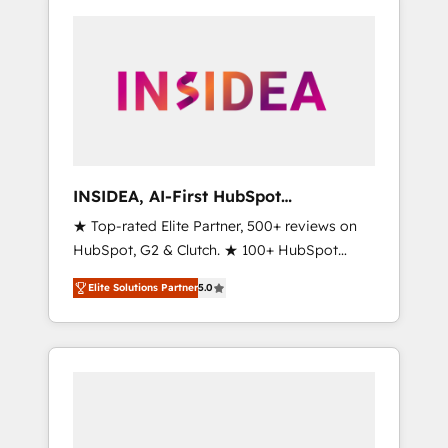
INSIDEA, AI-First HubSpot
Onboarding & RevOps
★ Top-rated Elite Partner, 500+ reviews on
HubSpot, G2 & Clutch. ★ 100+ HubSpot
Certified Experts & Trainers across the team
Elite Solutions Partner
5.0
★ 1,500+ implementations across five
continents ★ AI-First, RevOps-led,
Onboarding obsessed ★ Company of the
Year 2024/25 INSIDEA helps growing
companies turn HubSpot into a revenue
engine. We onboard your team, migrate your
data, and build AI-powered workflows that