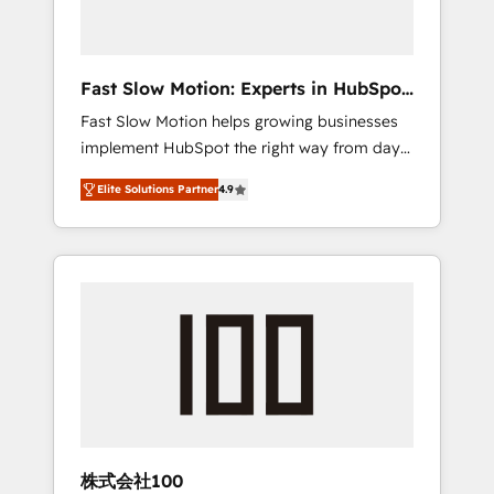
right HubSpot package for your business -
Full CRM, Marketing, and Sales Hub
implementations - Custom dashboards and
Fast Slow Motion: Experts in HubSpot
reporting - Workflow automation and data
& Salesforce
Fast Slow Motion helps growing businesses
clean-up - Sales enablement and team
implement HubSpot the right way from day
training - Ongoing optimisation and RevOps
one — with the flexibility to scale as
support Based in Leeds and London, we
Elite Solutions Partner
4.9
complexity increases. Highly certified in both
partner with SMEs across the UK who are
HubSpot and Salesforce, we bring deep
ready to turn HubSpot into the growth
experience in CRM implementation,
engine it’s meant to be.
integrations, and data migration across
modern business systems. Built to serve
growing mid-market and enterprise
organizations, our team combines strong
technical execution with real business
perspective. Many of our consultants have
scaled businesses themselves, giving us a
practical understanding of what owners and
株式会社100
operators need as their systems, data, and