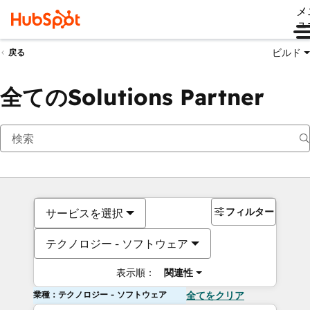
メ
ュ
ビルド
戻る
全てのSolutions Partner
フィルター
サービスを選択
テクノロジー - ソフトウェア
表示順：
関連性
業種：テクノロジー - ソフトウェア
全てをクリア