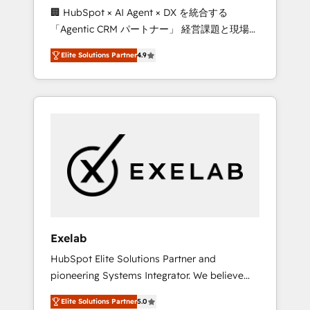
🏢 HubSpot × AI Agent × DX を統合する
processes evolve. Since 2014, we’ve
「Agentic CRM パートナー」 経営課題と現場業
supported 1,400+ clients across a wide range
務をつなぐAIネイティブ・エージェンシーとし
of industries, including healthcare, software,
Elite Solutions Partner
4.9
て、HubSpot Eliteの実装力で顧客フロント業務
B2B services, manufacturing, financial
を再設計します。 💡 100inc は何をする会社
services and more. Whether clients are new
か？ HubSpotを共通基盤に、AIエージェントを
to HubSpot or expanding into more
組み込んだ顧客フロント業務（マーケティン
advanced use cases, we focus on delivering
グ・営業・CS）を組織全体で設計・実装する日
clean, scalable, AI-ready systems that create
本のAIネイティブ・エージェンシーです。事業
long-term value and a consistently strong
部・グループ会社・部門が分立する組織で、デ
client experience.
ータと業務プロセスのサイロ化を、CRMを軸と
した全社共通基盤に再構築します。意思決定
者・PMO・現場担当者に並走します。 1️⃣
HubSpot導入・活用支援 顧客データの一元化か
Exelab
ら、GTMの見える化・自動化まで。全Hub統合
HubSpot Elite Solutions Partner and
運用、データ品質設計、グループ横断のCRM統
pioneering Systems Integrator. We believe
合に対応します。 2️⃣ AIエージェント組織構築
technology should serve business strategy,
営業・マーケティング業務の一部をAIが自律実
Elite Solutions Partner
5.0
not the other way around. Every engagement