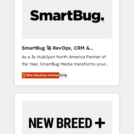
Workshops & Sprints: Identify "Valleys of
certifications ✦ 7 accreditations
以上の導入実績 ✓ HubSpot大百科 出版 CRM・
Death" stalling growth. Fix your ICP, Math,
AI活用に関するご相談、現状整理の壁打ちな
and Story to stop "accelerating a mess." ⚙️
ど、構想段階からお気軽にお問い合わせくださ
Elite Engineering & AI Scalable Architecture:
い。
Zero-technical-debt setup across all Hubs,
validated by our 7 HubSpot Accreditations.
AI-Powered RevOps: Breeze AI, custom AI
SmartBug 🚀 RevOps, CRM &
agents, and high-integrity migrations for total
Integration Experts
As a 3x HubSpot North America Partner of
reporting clarity. Security & Compliance: SOC
the Year, SmartBug Media transforms your
2 Type I and HIPAA attested for enterprise-
customer lifecycle into a revenue engine. Our
grade data security. 🏆 Why Bluleadz? GTM
Elite Solutions Partner
5.0
unified ecosystem includes specialized
OS Partner | 16+ Years Experience | 1,000+
divisions Globalia (AI & Software) and Point
Five-Star Reviews
Success Media (Paid Media), making this the
official home for all three brands. 🔄
Implementation & Integration - Seamless
migrations and system integrations powered
by Globalia’s technical development team. -
19 HubSpot-certified trainers to drive