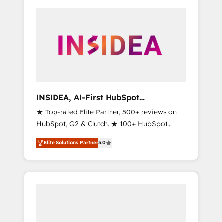
INSIDEA, AI-First HubSpot
Onboarding & RevOps
★ Top-rated Elite Partner, 500+ reviews on
HubSpot, G2 & Clutch. ★ 100+ HubSpot
Certified Experts & Trainers across the team
Elite Solutions Partner
5.0
★ 1,500+ implementations across five
continents ★ AI-First, RevOps-led,
Onboarding obsessed ★ Company of the
Year 2024/25 INSIDEA helps growing
companies turn HubSpot into a revenue
engine. We onboard your team, migrate your
data, and build AI-powered workflows that