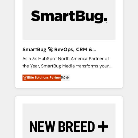
Workshops & Sprints: Identify "Valleys of
certifications ✦ 7 accreditations
以上の導入実績 ✓ HubSpot大百科 出版 CRM・
Death" stalling growth. Fix your ICP, Math,
AI活用に関するご相談、現状整理の壁打ちな
and Story to stop "accelerating a mess." ⚙️
ど、構想段階からお気軽にお問い合わせくださ
Elite Engineering & AI Scalable Architecture:
い。
Zero-technical-debt setup across all Hubs,
validated by our 7 HubSpot Accreditations.
AI-Powered RevOps: Breeze AI, custom AI
SmartBug 🚀 RevOps, CRM &
agents, and high-integrity migrations for total
Integration Experts
As a 3x HubSpot North America Partner of
reporting clarity. Security & Compliance: SOC
the Year, SmartBug Media transforms your
2 Type I and HIPAA attested for enterprise-
customer lifecycle into a revenue engine. Our
grade data security. 🏆 Why Bluleadz? GTM
Elite Solutions Partner
5.0
unified ecosystem includes specialized
OS Partner | 16+ Years Experience | 1,000+
divisions Globalia (AI & Software) and Point
Five-Star Reviews
Success Media (Paid Media), making this the
official home for all three brands. 🔄
Implementation & Integration - Seamless
migrations and system integrations powered
by Globalia’s technical development team. -
19 HubSpot-certified trainers to drive