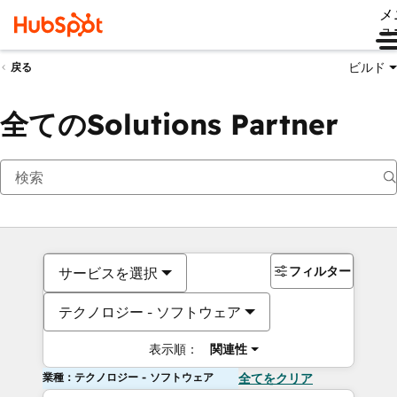
メ
ュ
ビルド
戻る
全てのSolutions Partner
フィルター
サービスを選択
テクノロジー - ソフトウェア
表示順：
関連性
業種：テクノロジー - ソフトウェア
全てをクリア