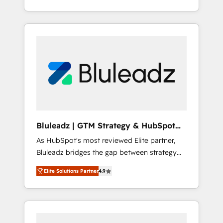
行する組織への移行を設計・実装。Breeze・
begins with clear objectives, customer
Claude等をHubSpotと連携させ、役割定義・運
journey mapping, and measurable KPIs. Only
用ルール・成果指標まで含めて設計します。 3️⃣
then we architect solutions. The question is
全社DX × AI推進のPMO伴走支援 複数部門をま
never which features to activate, but which
たぐDX×AI変革を、構想から実装・定着まで
outcomes to deliver. -SYSTEM INTEGRATION-
PMOとして主導。「設定の代行ではなく、設計
Connectors, workflows, and data
の責任」を引き受け、部門横断の統合・浸透・
architectures that make HubSpot the
変革管理を実行します。 ▸ CMS戦略設計・構
operational hub, integrated with SAP,
築：リード獲得・CVR・SEOを前提にした情報
Microsoft Dynamics, custom ERPs, and any
設計・導線設計・テンプレート設計をContent
enterprise platform. Proprietary apps extend
Hubで一体提供。 ▸ 既存CRM・MAからの移行
Bluleadz | GTM Strategy & HubSpot
HubSpot beyond standard configurations. -
支援：Salesforce・Marketo・Pardot等からの
Implementation
As HubSpot's most reviewed Elite partner,
AI-FIRST- AI across customer-facing
移行、カスタム設計、履歴データ移行と活用設
Bluleadz bridges the gap between strategy
operations to accelerate decisions,
計まで。 ▸ AEO対応：ChatGPT・Perplexity等
and execution. We don't just "set up tools" —
streamline processes, and unlock efficiency
のAI検索からの流入・引用を前提にコンテンツ
Elite Solutions Partner
4.9
we install the GTM Operating System (GTM
at scale. From predictive intelligence to
とサイト構造を最適化。 🏆 なぜ100incを選ぶ
OS) to align your leadership and engineer a
conversational AI, we turn data into action
のか？ ✓ HubSpot Eliteパートナー認定 ✓
portal that drives predictable revenue
and automation into competitive advantage.
HubSpotアワード受賞・HUGリーダー ✓
velocity. 🚀 GTM Strategy & Alignment
✦ 150+ implementations ✦ 100+
ISO27001:2022 / ISO9001:2015 取得 ✓ 400社