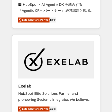
🏢 HubSpot × AI Agent × DX を統合する
processes evolve. Since 2014, we’ve
「Agentic CRM パートナー」 経営課題と現場業
supported 1,400+ clients across a wide range
務をつなぐAIネイティブ・エージェンシーとし
of industries, including healthcare, software,
Elite Solutions Partner
4.9
て、HubSpot Eliteの実装力で顧客フロント業務
B2B services, manufacturing, financial
を再設計します。 💡 100inc は何をする会社
services and more. Whether clients are new
か？ HubSpotを共通基盤に、AIエージェントを
to HubSpot or expanding into more
組み込んだ顧客フロント業務（マーケティン
advanced use cases, we focus on delivering
グ・営業・CS）を組織全体で設計・実装する日
clean, scalable, AI-ready systems that create
本のAIネイティブ・エージェンシーです。事業
long-term value and a consistently strong
部・グループ会社・部門が分立する組織で、デ
client experience.
ータと業務プロセスのサイロ化を、CRMを軸と
した全社共通基盤に再構築します。意思決定
者・PMO・現場担当者に並走します。 1️⃣
HubSpot導入・活用支援 顧客データの一元化か
Exelab
ら、GTMの見える化・自動化まで。全Hub統合
HubSpot Elite Solutions Partner and
運用、データ品質設計、グループ横断のCRM統
pioneering Systems Integrator. We believe
合に対応します。 2️⃣ AIエージェント組織構築
technology should serve business strategy,
営業・マーケティング業務の一部をAIが自律実
Elite Solutions Partner
5.0
not the other way around. Every engagement