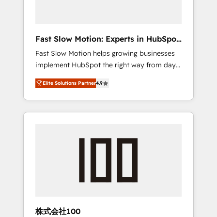
right HubSpot package for your business -
Full CRM, Marketing, and Sales Hub
implementations - Custom dashboards and
Fast Slow Motion: Experts in HubSpot
reporting - Workflow automation and data
& Salesforce
Fast Slow Motion helps growing businesses
clean-up - Sales enablement and team
implement HubSpot the right way from day
training - Ongoing optimisation and RevOps
one — with the flexibility to scale as
support Based in Leeds and London, we
Elite Solutions Partner
4.9
complexity increases. Highly certified in both
partner with SMEs across the UK who are
HubSpot and Salesforce, we bring deep
ready to turn HubSpot into the growth
experience in CRM implementation,
engine it’s meant to be.
integrations, and data migration across
modern business systems. Built to serve
growing mid-market and enterprise
organizations, our team combines strong
technical execution with real business
perspective. Many of our consultants have
scaled businesses themselves, giving us a
practical understanding of what owners and
株式会社100
operators need as their systems, data, and