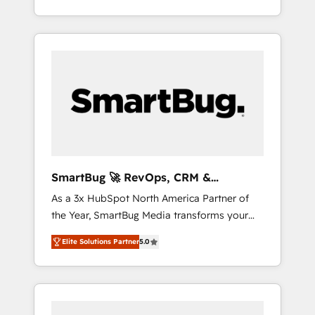
at scale. From predictive intelligence to
とサイト構造を最適化。 🏆 なぜ100incを選ぶ
OS) to align your leadership and engineer a
conversational AI, we turn data into action
のか？ ✓ HubSpot Eliteパートナー認定 ✓
portal that drives predictable revenue
and automation into competitive advantage.
HubSpotアワード受賞・HUGリーダー ✓
velocity. 🚀 GTM Strategy & Alignment
✦ 150+ implementations ✦ 100+
ISO27001:2022 / ISO9001:2015 取得 ✓ 400社
Workshops & Sprints: Identify "Valleys of
certifications ✦ 7 accreditations
以上の導入実績 ✓ HubSpot大百科 出版 CRM・
Death" stalling growth. Fix your ICP, Math,
AI活用に関するご相談、現状整理の壁打ちな
and Story to stop "accelerating a mess." ⚙️
ど、構想段階からお気軽にお問い合わせくださ
Elite Engineering & AI Scalable Architecture:
い。
Zero-technical-debt setup across all Hubs,
validated by our 7 HubSpot Accreditations.
AI-Powered RevOps: Breeze AI, custom AI
SmartBug 🚀 RevOps, CRM &
agents, and high-integrity migrations for total
Integration Experts
As a 3x HubSpot North America Partner of
reporting clarity. Security & Compliance: SOC
the Year, SmartBug Media transforms your
2 Type I and HIPAA attested for enterprise-
customer lifecycle into a revenue engine. Our
grade data security. 🏆 Why Bluleadz? GTM
Elite Solutions Partner
5.0
unified ecosystem includes specialized
OS Partner | 16+ Years Experience | 1,000+
divisions Globalia (AI & Software) and Point
Five-Star Reviews
Success Media (Paid Media), making this the
official home for all three brands. 🔄