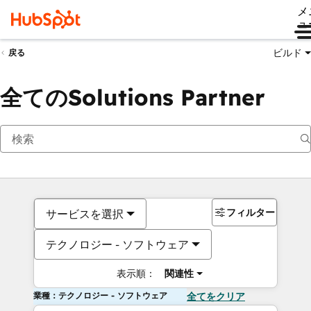
メ
ュ
ビルド
戻る
全てのSolutions Partner
フィルター
サービスを選択
テクノロジー - ソフトウェア
表示順：
関連性
業種：テクノロジー - ソフトウェア
全てをクリア