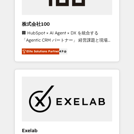
perspective. Many of our consultants have
scaled businesses themselves, giving us a
practical understanding of what owners and
株式会社100
operators need as their systems, data, and
🏢 HubSpot × AI Agent × DX を統合する
processes evolve. Since 2014, we’ve
「Agentic CRM パートナー」 経営課題と現場業
supported 1,400+ clients across a wide range
務をつなぐAIネイティブ・エージェンシーとし
of industries, including healthcare, software,
Elite Solutions Partner
4.9
て、HubSpot Eliteの実装力で顧客フロント業務
B2B services, manufacturing, financial
を再設計します。 💡 100inc は何をする会社
services and more. Whether clients are new
か？ HubSpotを共通基盤に、AIエージェントを
to HubSpot or expanding into more
組み込んだ顧客フロント業務（マーケティン
advanced use cases, we focus on delivering
グ・営業・CS）を組織全体で設計・実装する日
clean, scalable, AI-ready systems that create
本のAIネイティブ・エージェンシーです。事業
long-term value and a consistently strong
部・グループ会社・部門が分立する組織で、デ
client experience.
ータと業務プロセスのサイロ化を、CRMを軸と
した全社共通基盤に再構築します。意思決定
者・PMO・現場担当者に並走します。 1️⃣
HubSpot導入・活用支援 顧客データの一元化か
Exelab
ら、GTMの見える化・自動化まで。全Hub統合