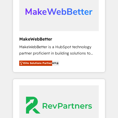
From multi-region migrations to AI-powered
automation, we turn complexity into clarity,
human at global scale. 🏆 HubSpot’s CEO
called us “the partner of the future.” Others
agree it is proof of trust built through
measurable impact.
MakeWebBetter
MakeWebBetter is a HubSpot technology
partner proficient in building solutions to
maximize the operational efficiency of
Elite Solutions Partner
4.9
HubSpot. The fastest-growing tech-enabler &
facilitator, MakeWebBetter, hands you the
blend of HubSpot expertise & eminent
solutions & integrations. Trust us to
streamline your HubSpot experience. 🚀
HubSpot Elite Partners with 10+ years of
HubSpot experience 🤝HubSpot Premier
Integration partner 🤝Google Premier Partner
2023 🌟5 HubSpot Accreditations 🌟Won