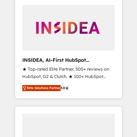
INSIDEA, AI-First HubSpot
Onboarding & RevOps
★ Top-rated Elite Partner, 500+ reviews on
HubSpot, G2 & Clutch. ★ 100+ HubSpot
Certified Experts & Trainers across the team
Elite Solutions Partner
5.0
★ 1,500+ implementations across five
continents ★ AI-First, RevOps-led,
Onboarding obsessed ★ Company of the
Year 2024/25 INSIDEA helps growing
companies turn HubSpot into a revenue
engine. We onboard your team, migrate your
data, and build AI-powered workflows that