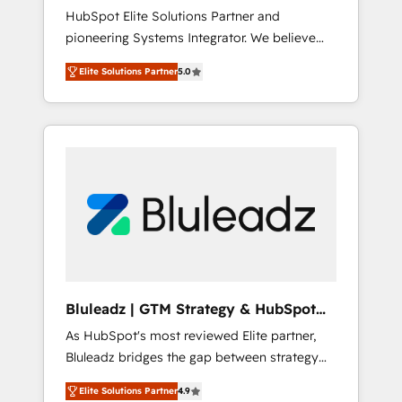
HubSpot Elite Solutions Partner and
運用、データ品質設計、グループ横断のCRM統
pioneering Systems Integrator. We believe
合に対応します。 2️⃣ AIエージェント組織構築
technology should serve business strategy,
営業・マーケティング業務の一部をAIが自律実
Elite Solutions Partner
5.0
not the other way around. Every engagement
行する組織への移行を設計・実装。Breeze・
begins with clear objectives, customer
Claude等をHubSpotと連携させ、役割定義・運
journey mapping, and measurable KPIs. Only
用ルール・成果指標まで含めて設計します。 3️⃣
then we architect solutions. The question is
全社DX × AI推進のPMO伴走支援 複数部門をま
never which features to activate, but which
たぐDX×AI変革を、構想から実装・定着まで
outcomes to deliver. -SYSTEM INTEGRATION-
PMOとして主導。「設定の代行ではなく、設計
Connectors, workflows, and data
の責任」を引き受け、部門横断の統合・浸透・
architectures that make HubSpot the
変革管理を実行します。 ▸ CMS戦略設計・構
operational hub, integrated with SAP,
築：リード獲得・CVR・SEOを前提にした情報
Microsoft Dynamics, custom ERPs, and any
設計・導線設計・テンプレート設計をContent
enterprise platform. Proprietary apps extend
Hubで一体提供。 ▸ 既存CRM・MAからの移行
Bluleadz | GTM Strategy & HubSpot
HubSpot beyond standard configurations. -
支援：Salesforce・Marketo・Pardot等からの
Implementation
As HubSpot's most reviewed Elite partner,
AI-FIRST- AI across customer-facing
移行、カスタム設計、履歴データ移行と活用設
Bluleadz bridges the gap between strategy
operations to accelerate decisions,
計まで。 ▸ AEO対応：ChatGPT・Perplexity等
and execution. We don't just "set up tools" —
streamline processes, and unlock efficiency
のAI検索からの流入・引用を前提にコンテンツ
Elite Solutions Partner
4.9
we install the GTM Operating System (GTM