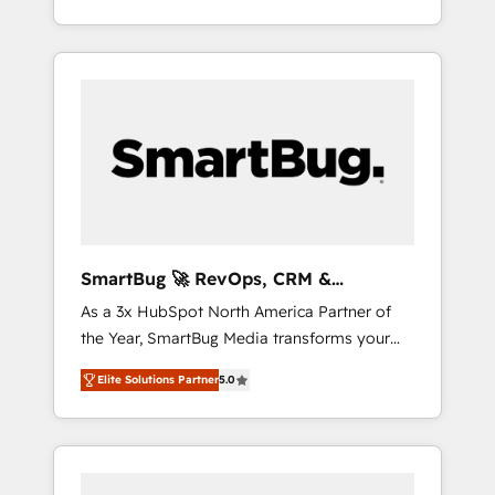
at scale. From predictive intelligence to
とサイト構造を最適化。 🏆 なぜ100incを選ぶ
OS) to align your leadership and engineer a
conversational AI, we turn data into action
のか？ ✓ HubSpot Eliteパートナー認定 ✓
portal that drives predictable revenue
and automation into competitive advantage.
HubSpotアワード受賞・HUGリーダー ✓
velocity. 🚀 GTM Strategy & Alignment
✦ 150+ implementations ✦ 100+
ISO27001:2022 / ISO9001:2015 取得 ✓ 400社
Workshops & Sprints: Identify "Valleys of
certifications ✦ 7 accreditations
以上の導入実績 ✓ HubSpot大百科 出版 CRM・
Death" stalling growth. Fix your ICP, Math,
AI活用に関するご相談、現状整理の壁打ちな
and Story to stop "accelerating a mess." ⚙️
ど、構想段階からお気軽にお問い合わせくださ
Elite Engineering & AI Scalable Architecture:
い。
Zero-technical-debt setup across all Hubs,
validated by our 7 HubSpot Accreditations.
AI-Powered RevOps: Breeze AI, custom AI
SmartBug 🚀 RevOps, CRM &
agents, and high-integrity migrations for total
Integration Experts
As a 3x HubSpot North America Partner of
reporting clarity. Security & Compliance: SOC
the Year, SmartBug Media transforms your
2 Type I and HIPAA attested for enterprise-
customer lifecycle into a revenue engine. Our
grade data security. 🏆 Why Bluleadz? GTM
Elite Solutions Partner
5.0
unified ecosystem includes specialized
OS Partner | 16+ Years Experience | 1,000+
divisions Globalia (AI & Software) and Point
Five-Star Reviews
Success Media (Paid Media), making this the
official home for all three brands. 🔄