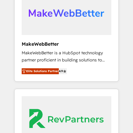
From multi-region migrations to AI-powered
automation, we turn complexity into clarity,
human at global scale. 🏆 HubSpot’s CEO
called us “the partner of the future.” Others
agree it is proof of trust built through
measurable impact.
MakeWebBetter
MakeWebBetter is a HubSpot technology
partner proficient in building solutions to
maximize the operational efficiency of
Elite Solutions Partner
4.9
HubSpot. The fastest-growing tech-enabler &
facilitator, MakeWebBetter, hands you the
blend of HubSpot expertise & eminent
solutions & integrations. Trust us to
streamline your HubSpot experience. 🚀
HubSpot Elite Partners with 10+ years of
HubSpot experience 🤝HubSpot Premier
Integration partner 🤝Google Premier Partner
2023 🌟5 HubSpot Accreditations 🌟Won