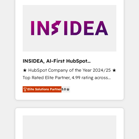
INSIDEA, AI-First HubSpot
Onboarding & RevOps
★ HubSpot Company of the Year 2024/25 ★
Top Rated Elite Partner, 4.99 rating across
500+ reviews ★ 100+ HubSpot Certified
Elite Solutions Partner
5.0
Experts & Trainers across the team ★ 1,500+
implementations across five continents ★ AI-
First, RevOps-led, Onboarding obsessed
INSIDEA helps growing companies turn
HubSpot into a revenue engine. We onboard
your team, migrate your data, and build AI-
powered workflows that drive adoption from