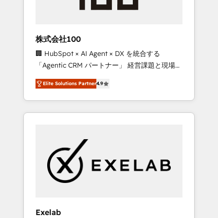
perspective. Many of our consultants have
scaled businesses themselves, giving us a
practical understanding of what owners and
株式会社100
operators need as their systems, data, and
🏢 HubSpot × AI Agent × DX を統合する
processes evolve. Since 2014, we’ve
「Agentic CRM パートナー」 経営課題と現場業
supported 1,400+ clients across a wide range
務をつなぐAIネイティブ・エージェンシーとし
of industries, including healthcare, software,
Elite Solutions Partner
4.9
て、HubSpot Eliteの実装力で顧客フロント業務
B2B services, manufacturing, financial
を再設計します。 💡 100inc は何をする会社
services and more. Whether clients are new
か？ HubSpotを共通基盤に、AIエージェントを
to HubSpot or expanding into more
組み込んだ顧客フロント業務（マーケティン
advanced use cases, we focus on delivering
グ・営業・CS）を組織全体で設計・実装する日
clean, scalable, AI-ready systems that create
本のAIネイティブ・エージェンシーです。事業
long-term value and a consistently strong
部・グループ会社・部門が分立する組織で、デ
client experience.
ータと業務プロセスのサイロ化を、CRMを軸と
した全社共通基盤に再構築します。意思決定
者・PMO・現場担当者に並走します。 1️⃣
HubSpot導入・活用支援 顧客データの一元化か
Exelab
ら、GTMの見える化・自動化まで。全Hub統合