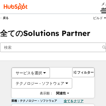
メ
ュ
ビルド
戻る
全てのSolutions Partner
フィルター
サービスを選択
テクノロジー - ソフトウェア
表示順：
関連性
業種：テクノロジー - ソフトウェア
全てをクリア