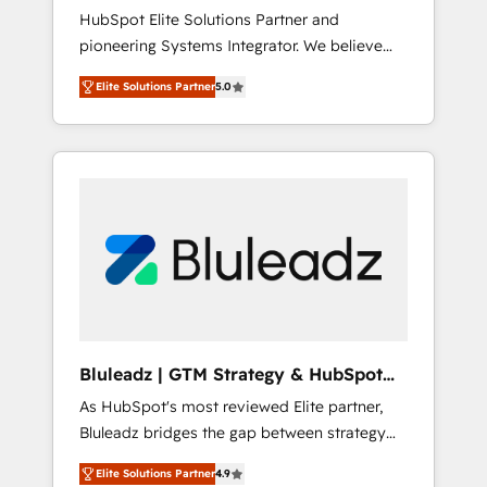
HubSpot Elite Solutions Partner and
運用、データ品質設計、グループ横断のCRM統
pioneering Systems Integrator. We believe
合に対応します。 2️⃣ AIエージェント組織構築
technology should serve business strategy,
営業・マーケティング業務の一部をAIが自律実
Elite Solutions Partner
5.0
not the other way around. Every engagement
行する組織への移行を設計・実装。Breeze・
begins with clear objectives, customer
Claude等をHubSpotと連携させ、役割定義・運
journey mapping, and measurable KPIs. Only
用ルール・成果指標まで含めて設計します。 3️⃣
then we architect solutions. The question is
全社DX × AI推進のPMO伴走支援 複数部門をま
never which features to activate, but which
たぐDX×AI変革を、構想から実装・定着まで
outcomes to deliver. -SYSTEM INTEGRATION-
PMOとして主導。「設定の代行ではなく、設計
Connectors, workflows, and data
の責任」を引き受け、部門横断の統合・浸透・
architectures that make HubSpot the
変革管理を実行します。 ▸ CMS戦略設計・構
operational hub, integrated with SAP,
築：リード獲得・CVR・SEOを前提にした情報
Microsoft Dynamics, custom ERPs, and any
設計・導線設計・テンプレート設計をContent
enterprise platform. Proprietary apps extend
Hubで一体提供。 ▸ 既存CRM・MAからの移行
Bluleadz | GTM Strategy & HubSpot
HubSpot beyond standard configurations. -
支援：Salesforce・Marketo・Pardot等からの
Implementation
As HubSpot's most reviewed Elite partner,
AI-FIRST- AI across customer-facing
移行、カスタム設計、履歴データ移行と活用設
Bluleadz bridges the gap between strategy
operations to accelerate decisions,
計まで。 ▸ AEO対応：ChatGPT・Perplexity等
and execution. We don't just "set up tools" —
streamline processes, and unlock efficiency
のAI検索からの流入・引用を前提にコンテンツ
Elite Solutions Partner
4.9
we install the GTM Operating System (GTM