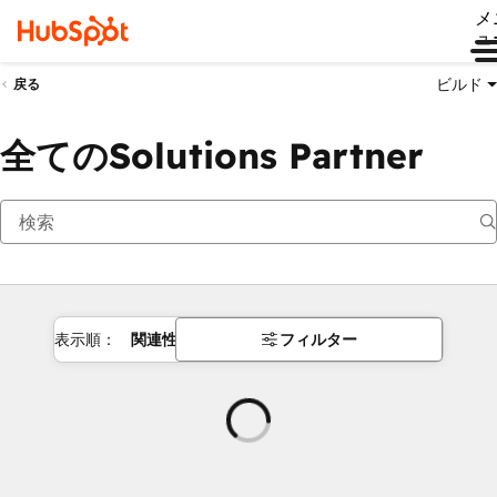
メ
ュ
ビルド
戻る
全てのSolutions Partner
表示順：
関連性
フィルター
読
み
込
み