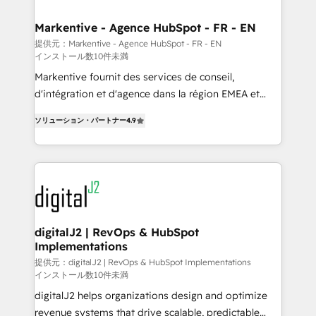
learn the ins-and-outs of HubSpot. We give you a
Personal Consultant + Tech Team to handle the
Markentive - Agence HubSpot - FR - EN
heavy lifting of mapping out AND building your ideal
提供元：Markentive - Agence HubSpot - FR - EN
インストール数10件未満
system. + Get best practices and 'don't know what
you don't know' recommendations to maximize
Markentive fournit des services de conseil,
conversions! OTF is an Elite Partner (top 1% of
d'intégration et d'agence dans la région EMEA et
6,500+ Partners) and was named 2023 HubSpot
North America. Avec plus de 115 experts en
ソリューション・パートナー
4.9
Partner of the Year 💥 Trusted by 2,500+ companies
marketing automation, Growth, Revops, CRM et
to help them scale and close more business, by
webdesign. Markentive is both a consulting firm, a
using HubSpot (the right way). ⭐️ Here's more info:
digital agency and an integrator. With over 115
www.onthefuze.com/hubspot-admin Contact us to
experts in marketing automation, growth, revops,
learn more!
CRM and webdesign (We focus on EMEA - USA
customers).
digitalJ2 | RevOps & HubSpot
Implementations
提供元：digitalJ2 | RevOps & HubSpot Implementations
インストール数10件未満
digitalJ2 helps organizations design and optimize
revenue systems that drive scalable, predictable