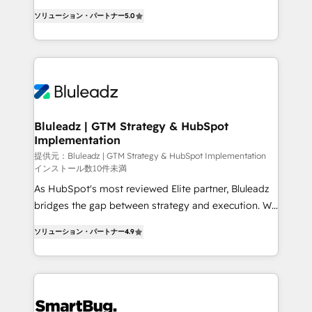
タ品質設計、グループ横断のCRM統合に対応します。
serve business strategy, not the other way around.
2️⃣ AIエージェント組織構築 営業・マーケティング業務
ソリューション・パートナー
5.0
Every engagement begins with clear objectives,
の一部をAIが自律実行する組織への移行を設計・実装。
customer journey mapping, and measurable KPIs.
Breeze・Claude等をHubSpotと連携させ、役割定義・
Only then we architect solutions. The question is
運用ルール・成果指標まで含めて設計します。 3️⃣ 全社
never which features to activate, but which
DX × AI推進のPMO伴走支援 複数部門をまたぐDX×AI変
outcomes to deliver. -SYSTEM INTEGRATION-
革を、構想から実装・定着までPMOとして主導。「設
Connectors, workflows, and data architectures that
定の代行ではなく、設計の責任」を引き受け、部門横断
make HubSpot the operational hub, integrated with
Bluleadz | GTM Strategy & HubSpot
の統合・浸透・変革管理を実行します。 ▸ CMS戦略設
Implementation
SAP, Microsoft Dynamics, custom ERPs, and any
計・構築：リード獲得・CVR・SEOを前提にした情報設
enterprise platform. Proprietary apps extend
提供元：Bluleadz | GTM Strategy & HubSpot Implementation
計・導線設計・テンプレート設計をContent Hubで一体
インストール数10件未満
HubSpot beyond standard configurations. -AI-
提供。 ▸ 既存CRM・MAからの移行支援：Salesforce・
As HubSpot's most reviewed Elite partner, Bluleadz
FIRST- AI across customer-facing operations to
Marketo・Pardot等からの移行、カスタム設計、履歴
bridges the gap between strategy and execution. We
accelerate decisions, streamline processes, and
データ移行と活用設計まで。 ▸ AEO対応：ChatGPT・
don't just "set up tools" — we install the GTM
unlock efficiency at scale. From predictive
ソリューション・パートナー
4.9
Perplexity等のAI検索からの流入・引用を前提にコンテ
Operating System (GTM OS) to align your leadership
intelligence to conversational AI, we turn data into
ンツとサイト構造を最適化。 🏆 なぜ100incを選ぶの
and engineer a portal that drives predictable
action and automation into competitive advantage.
か？ ✓ HubSpot Eliteパートナー認定 ✓ HubSpotアワ
revenue velocity. 🚀 GTM Strategy & Alignment
✦ 150+ implementations ✦ 100+ certifications ✦ 7
ード受賞・HUGリーダー ✓ ISO27001:2022 /
Workshops & Sprints: Identify "Valleys of Death"
accreditations
ISO9001:2015 取得 ✓ 400社以上の導入実績 ✓
stalling growth. Fix your ICP, Math, and Story to stop