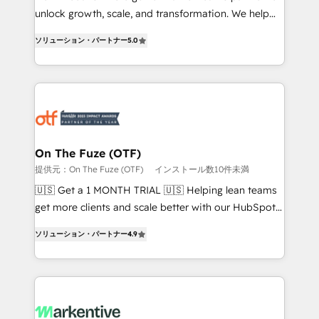
unlock growth, scale, and transformation. We help
accreditations and deep HIPAA-compliance
companies activate HubSpot’s AI-powered
expertise. - A team of 250+ experts dedicated to
ソリューション・パートナー
5.0
customer platform and operationalize HubSpot’s
your resilient growth.
Loop Marketing framework through expert-led
services, smart agents, and purpose-built apps,
tailored to your business. Together, we unlock
results, fast. ⚙️CRM & RevOps: Align all Hubs to your
buyer journey for clean data, scalability, & reporting.
🎯Demand Gen & ABM: Drive pipeline with inbound,
On The Fuze (OTF)
ABM, AEO, SEO, & paid media. 👩‍💻Web Design:
提供元：On The Fuze (OTF)
インストール数10件未満
Build high-performing websites with UX, messaging,
🇺🇸 Get a 1 MONTH TRIAL 🇺🇸 Helping lean teams
& conversion strategy that drive results. 🤖AI
get more clients and scale better with our HubSpot
Strategy: Activate Breeze Agents, configure HubSpot
Consulting & 'Done For You' Services. 🚀 Who We
AI, & maximize AEO with tailored AI services. 🧩
ソリューション・パートナー
4.9
Work With 🚀 We help lean, growing companies: -
Integrations: Extend HubSpot with custom
Win more business - Reduce no-shows - Improve
integrations, hosting, & maintenance.
lead & deal conversion rates - Scale with less
headcount ...by using HubSpot's full capabilities. 🤓
What do you get? 🤓 Our client's are too busy to