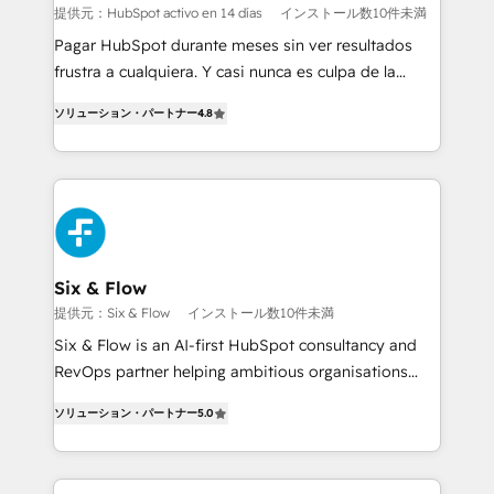
Sales Consulting • Marketing Automation What
提供元：HubSpot activo en 14 días
インストール数10件未満
makes us different? 🚀 Top 0.5% of global HubSpot
Pagar HubSpot durante meses sin ver resultados
agencies ⚙️ The strongest technical ability and
frustra a cualquiera. Y casi nunca es culpa de la
integration capabilities 💼 Consultative, long-term
herramienta: es del enfoque con el que se
partners who will embed ourselves into your
ソリューション・パートナー
4.8
implementó. Trabajamos con un catálogo de +80
business, processes and systems 🏢 We specialise in
casos de uso: cada uno resuelve un problema
working with mid-market and enterprise
concreto de tu operación en HubSpot. La entrega
organisations, global organisations and those with
toma de 1 a 3 semanas por caso, abordamos varios
complex use cases 🏆 CRM Implementation,
en paralelo cuando tiene sentido, y siempre
Platform Enablement, Custom Integration and
confirmamos resultados antes de seguir avanzando.
Onboarding Accredited 🔐 ISO27001 & ISO9001
Empiezas a ver resultados antes de que termine el
Six & Flow
Certified
mes. 🏆 HubSpot Partner of the Year 2022, máximo
提供元：Six & Flow
インストール数10件未満
reconocimiento del ecosistema. Elite Solutions
Six & Flow is an AI-first HubSpot consultancy and
Partner, el nivel más alto. +700 clientes
RevOps partner helping ambitious organisations
implementados en LATAM, Marcas como Hyatt,
grow with clarity, confidence, and intelligence.
Hospital ABC, Hogares Unión, Yves Rocher,
ソリューション・パートナー
5.0
Operating across the UK, Netherlands, Ireland, and
MacStore, Café Britt, Bella Piel, confiaron en
Canada, we’ve delivered thousands of successful
nosotros para impulsar la eficiencia de sus procesos
HubSpot projects for mid-market and enterprise