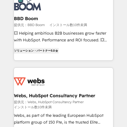
Seamless CRM, CMS, and automation setup •
Complex platform migrations and data cleanups •
Custom APIs and third-party integrations 📈 End-to-
BBD Boom
End Revenue Acceleration • Lifecycle marketing and
提供元：BBD Boom
インストール数10件未満
pipeline growth programs • Sales enablement tools
💥 Helping ambitious B2B businesses grow faster
and CRM optimization • Retention strategies with
with HubSpot. Performance and ROI focused. 💥
customer journey mapping 🏅 Elite-Level HubSpot
BBD Boom is the HubSpot partner that can help you
Execution • 750+ onboardings and 2,000+
ソリューション・パートナー
5.0
to HubSpot Better. We work with your teams to
implementations • Deep expertise across marketing,
solve all your HubSpot challenges and improve user
sales, and service hubs • Built-in flexibility for
adoption, sales process and marketing results.
startups to global brands
Services 📚 Onboarding your team to HubSpot for
the first time 🔧 Designing and optimising your
HubSpot set-up for better results 🌐 Website design
and build using HubSpot 🔌 Integrating HubSpot
Webs, HubSpot Consultancy Partner
with other systems 🎓 Training your teams to be
提供元：Webs, HubSpot Consultancy Partner
インストール数10件未満
HubSpot pros 📊 Lead generation services using
HubSpot Why us? - SIX HubSpot Accreditations -
Webs, as part of the leading European HubSpot
awarded by HubSpot after a rigorous process for
platform group of 150 Fte, is the trusted Elite