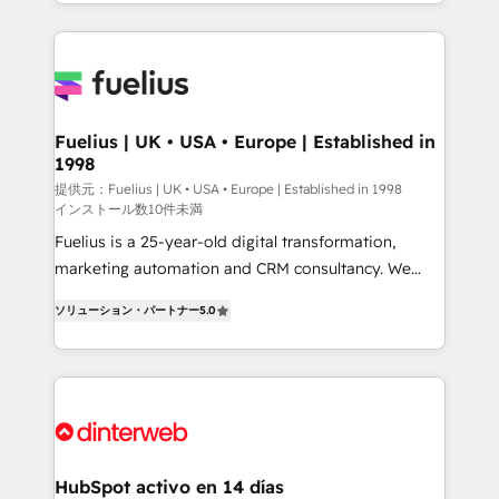
environments, optimise what you've got and make
sure you can actually use it, build your website in
HubSpot or create an inbound marketing strategy
for you and execute it on HubSpot. We are on the
G-Cloud 14 CCS (Crown Commercial Service)
framework, meaning we've been accredited by
Fuelius | UK • USA • Europe | Established in
1998
HubSpot and vetted by the CCS, which means we
can support public sector companies as well the
提供元：Fuelius | UK • USA • Europe | Established in 1998
インストール数10件未満
other ones listed in our profile. Our services: -
Fuelius is a 25-year-old digital transformation,
HubSpot implementation - HubSpot CMS website
marketing automation and CRM consultancy. We
build We can do lots of things. But everything we do
enable mid-market and enterprise clients to
is there for you to: - Grow revenue, and run your
ソリューション・パートナー
5.0
maximise their return from digital and fuel their
business more efficiently - Build stronger
growth. We modernise platforms, streamline
relationships with customers - Make better
operations that are causing inefficiencies, improve
decisions with data - Find a new voice and reach
customer experiences, integrate systems, and
more people - Get the most out of your HubSpot
supercharge revenue operations Key services: • CRM
investment
Implementation • Systems Integration • Digital
Transformation / Web Development • RevOps &
HubSpot activo en 14 días