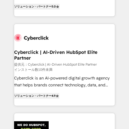
customer success teams for peak performance. We
implementations. With 12+ years of HubSpot
optimize the revenue lifecycle—lead generation to
ソリューション・パートナー
5.0
experience, we help you use the HubSpot platform
retention—by refining processes and eliminating
to its fullest capacity, improve your current HubSpot
inefficiencies. Using HubSpot tools and data-driven
website, or build your new one.
strategies, we create scalable solutions that
maximize profitability and adapt to your goals.
Cyberclick | AI-Driven HubSpot Elite
Partner
提供元：Cyberclick | AI-Driven HubSpot Elite Partner
インストール数10件未満
Cyberclick is an AI-powered digital growth agency
that helps brands connect technology, data, and
creativity to achieve measurable results. Founded in
ソリューション・パートナー
4.9
Barcelona and operating across Spain, LATAM, and
the UK, we support global companies in building
smarter marketing, sales, and customer success
strategies. As the only HubSpot Elite Partner in
Iberia (Spain & Portugal), we combine human insight