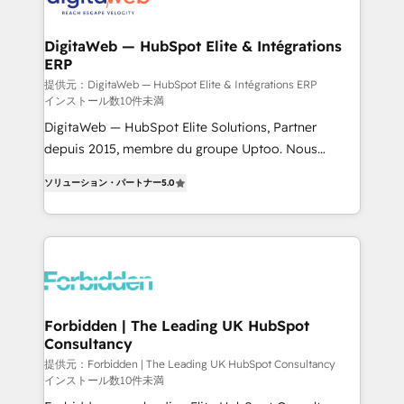
from other CRMs to HubSpot without data loss or
downtime. 🔹 RevOps Strategy: Align teams,
DigitaWeb — HubSpot Elite & Intégrations
ERP
processes, and data to drive revenue efficiency. 🔹
Integrations: Connect HubSpot with your tech stack
提供元：DigitaWeb — HubSpot Elite & Intégrations ERP
インストール数10件未満
for better adoption. 🔹 Custom Solutions: Build
DigitaWeb — HubSpot Elite Solutions, Partner
tailored apps, workflows, and configurations. We are
depuis 2015, membre du groupe Uptoo. Nous
SOC 2 Type II and ISO 27001 certified, reinforcing
aidons les ETI et PME B2B à unifier Marketing,
our commitment to data security and compliance. At
ソリューション・パートナー
5.0
Ventes et Service sur HubSpot grâce à la Revenue
OneMetric, we help revenue teams focus on the
Architecture : alignement des équipes, pipeline
OneMetric that matters most: revenue.
prévisible, croissance mesurable. 🔌 Intégrations
complexes : ERP (Divalto, Sage X3, Cegid, Pennylane,
Dynamics..), VOIP (Aircall, Ringover, Modjo), Shopify,
Oneflow. 💻 Développements custom : CRM UI
Extensions (React), Serverless Node.js, Custom
Forbidden | The Leading UK HubSpot
Consultancy
Objects, thèmes HubL, agents IA & Breeze AI. 🎯
Secteurs : Industrie, Distribution B2B, SaaS, Services
提供元：Forbidden | The Leading UK HubSpot Consultancy
インストール数10件未満
B2B, Immobilier, Viticulture, Finance. 🚀 Nos livrables