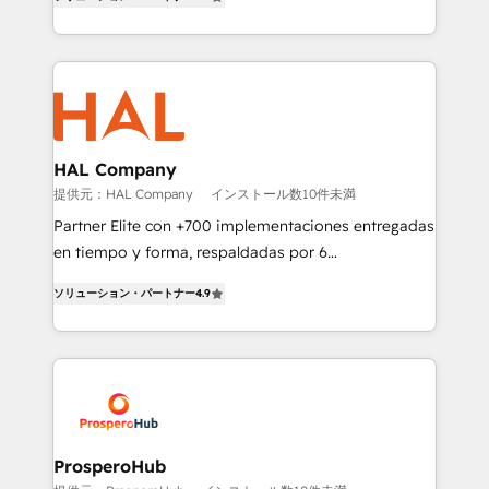
sales processes to generate growth. Our offer spans
engine!
from Strategy to Operations. We specialize in CRM
onboarding and implementation, web design, sales
& marketing automation, and digital marketing. With
extensive experience working with tech companies
and manufacturers since 2002, we are committed to
empowering our clients and developing their
HAL Company
autonomy. Get to grips with HubSpot through
提供元：HAL Company
インストール数10件未満
guided implementation and seamless integration of
Partner Elite con +700 implementaciones entregadas
the CRM platform into your digital ecosystem. Would
en tiempo y forma, respaldadas por 6
you like support in deploying your inbound
acreditaciones de HubSpot y un equipo de 6
marketing strategy? We'll provide support tailored
ソリューション・パートナー
4.9
Certified Trainers avalados por HubSpot Academy.
to your needs and sales objectives. With 125+
Acompañamos a las empresas en cada etapa de su
certifications, we are part of the most certified
crecimiento integrando estrategia, tecnología y
Canadian agencies, and we both hold Onboarding
procesos comerciales para potenciar resultados
Accreditations. Based in Canada (coast to coast), our
reales. Nos caracterizamos por combinar excelencia
services are offered in both English & French.
técnica con una mirada estratégica a largo plazo.
ProsperoHub