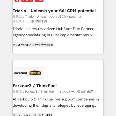
our customers grow and finding solutions that fit
their unique business needs. We are thrilled to have
Triario - Unleash your full CRM potential
Blue Frog in the HubSpot ecosystem leading the
提供元：Triario - Unleash your full CRM potential
インストール数10件未満
way for customers!" - Yamini Rangan, CEO of
HubSpot “Our experience with the team at Blue Frog
Triario is a results-driven HubSpot Elite Partner
has been nothing short of extraordinary. Their years
agency specializing in CRM implementations &
of experience and quality of skilled staff has earned
migrations, Revenue Operations, Custom
ソリューション・パートナー
5.0
them a trusted reputation within the HubSpot
Integrations, Custom AI agents and AI-ready Website
ecosystem as a reliable partner capable of delivering
Design With over 15 years of experience, we help
remarkable experiences for our most sophisticated
companies bridge the gap between marketing, sales,
clients.” - Brian Garvey, VP, Solutions Partner
and customer success through smart automation,
Program, HubSpot.
data hygiene, and tailored HubSpot solutions. Our
clients choose us because we blend the expertise of
a global consultancy with the care and agility of a
Parkour3 / ThinkFuel
boutique firm. At Triario, we’re big enough to deliver
提供元：Parkour3 / ThinkFuel
インストール数10件未満
but small enough to listen. Our Services: HubSpot
At Parkour3 & ThinkFuel, we support companies in
implementations & data migration Custom AI agents
developing their digital strategies by leveraging
Revenue Operations API integrations AI-ready
technologies and automating their marketing and
Website design Let’s turn your CRM into your growth
ソリューション・パートナー
4.9