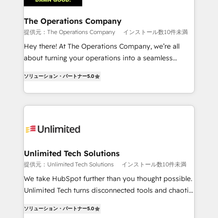
with intelligent automation to drive sustainable
growth. Our multidisciplinary team designs solutions
The Operations Company
that simplify complexity, boost performance, and
提供元：The Operations Company
インストール数10件未満
turn innovation into real impact. 🌍 Highlights •
Hey there! At The Operations Company, we’re all
HubSpot Partner since 2012 • 2022 EMEA Impact
about turning your operations into a seamless
Award: Best Integration • 150+ successful HubSpot
experience that powers real results. We specialize in
projects • Clients in 30+ industries • Proprietary
ソリューション・パートナー
5.0
transforming complex systems into efficient,
technology for integrations • Multilingual team:
scalable solutions that work across your entire
English, Spanish, Portuguese & Italian 👉 Grow
organization. We’re a unique blend of deep HubSpot
smarter with AI and HubSpot.
expertise, strategic thinking, and hands-on
operational know-how. We know that no two
businesses are alike, so we don’t do cookie-cutter
solutions. Instead, we dive in to understand your
Unlimited Tech Solutions
needs, goals, and challenges to deliver solutions that
提供元：Unlimited Tech Solutions
インストール数10件未満
fit like a glove. We’re committed to being both
We take HubSpot further than you thought possible.
highly effective and fun to work with. We believe in
Unlimited Tech turns disconnected tools and chaotic
efficient processes, as well as building great
processes into a seamless, high-performing revenue
relationships. Your success is our success, and we’re
ソリューション・パートナー
5.0
engine. We combine RevOps strategy with deep