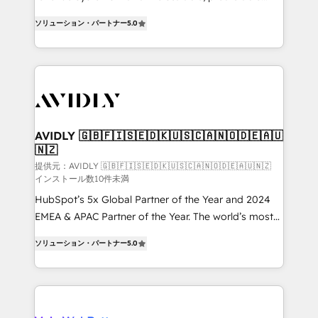
growth. As a triple-accredited HubSpot Solutions
ソリューション・パートナー
5.0
Partner, we specialize in both strategic RevOps
planning and hands-on technical execution - building
the operational foundation companies need to
thrive. Industries we specialize in: - Manufacturing -
Healthcare - Financial Services - Managed IT (MSP) -
Franchises - Professional Services - And more! How
we help: ✔️ Full HubSpot implementations and portal
AVIDLY 🇬🇧🇫🇮🇸🇪🇩🇰🇺🇸🇨🇦🇳🇴🇩🇪🇦🇺
🇳🇿
optimization ✔️ Data migrations, CRM architecture,
and reporting foundations ✔️ Custom integrations
提供元：AVIDLY 🇬🇧🇫🇮🇸🇪🇩🇰🇺🇸🇨🇦🇳🇴🇩🇪🇦🇺🇳🇿
インストール数10件未満
and workflow automation ✔️ User adoption
HubSpot’s 5x Global Partner of the Year and 2024
programs, training, and enablement Through project-
EMEA & APAC Partner of the Year. The world’s most
based engagements and ongoing RevOps
experienced and fully accredited HubSpot Solutions
partnerships, we guide organizations through the
ソリューション・パートナー
5.0
Partner. 🚀 With 2,750+ HubSpot projects delivered
revenue maturity model - delivering the right
and 370+ specialists across EMEA, APAC and NAM,
improvements at the right time so operations
we de-risk complex CRM programmes and
evolve strategically and sustainably as the business
accelerate ROI across every HubSpot Hub. 🧭 From
grows.