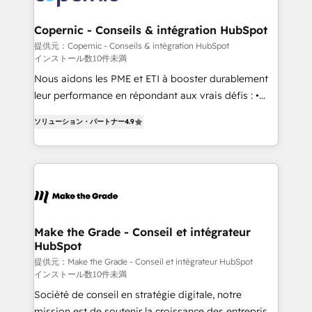
looking for...and get your next big initiative moving!
outcomes for the GTM owner on HubSpot. We Build
Different Because We're Built Different: - Secure:
Copernic - Conseils & intégration HubSpot
Soc2 compliant 🛡️ - Onboarding: Implementations
提供元：Copernic - Conseils & intégration HubSpot
インストール数10件未満
starting from $1,5k - Clay: Elite Studio Solutions
Partner 🤝 - Global: 75+ RPers across five continents
Nous aidons les PME et ETI à booster durablement
🌐 - Scale: Largest organically grown & fastest tiering
leur performance en répondant aux vrais défis : •
Elite HubSpot Partner 🪴 - CRM: More Sales Hub
Intégration de HubSpot avec d’autres outils (ERP,
ソリューション・パートナー
4.9
implementations than any other Partner 💻 -
téléphonie, etc.) • Alignement des équipes grâce à un
Salesforce: We convert SFDC addicts to HubSpot
outil et des données partagées • Amélioration de la
evangelists 🧡 Don't pick a marketing or technical
collecte et de l’analyse des données pour des
agency for a GTM engineer’s job. The choice is
décisions éclairées • Optimisation de l’efficacité et
yours. Start winning.
de la productivité des équipes Notre équipe de 30
consultants certifiés HubSpot aborde chaque projet
avec un engagement total, alignant processus
Make the Grade - Conseil et intégrateur
HubSpot
métiers et technologie, et guidant vos équipes à
travers le changement, tout en centrant vos objectifs
提供元：Make the Grade - Conseil et intégrateur HubSpot
インストール数10件未満
d’entreprise. Grâce à une méthodologie éprouvée
Société de conseil en stratégie digitale, notre
auprès de plus de 400 clients, nous comprenons
mission est de soutenir la croissance des entreprises