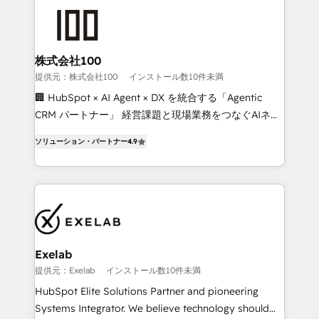
business systems. Built to serve growing mid-
market and enterprise organizations, our team
combines strong technical execution with real
business perspective. Many of our consultants have
株式会社100
scaled businesses themselves, giving us a practical
提供元：株式会社100
インストール数10件未満
understanding of what owners and operators need
🏢 HubSpot × AI Agent × DX を統合する「Agentic
as their systems, data, and processes evolve. Since
CRM パートナー」 経営課題と現場業務をつなぐAIネイ
2014, we’ve supported 1,400+ clients across a wide
ティブ・エージェンシーとして、HubSpot Eliteの実装
range of industries, including healthcare, software,
ソリューション・パートナー
4.9
力で顧客フロント業務を再設計します。 💡 100inc は何
B2B services, manufacturing, financial services and
をする会社か？ HubSpotを共通基盤に、AIエージェン
more. Whether clients are new to HubSpot or
トを組み込んだ顧客フロント業務（マーケティング・営
expanding into more advanced use cases, we focus
業・CS）を組織全体で設計・実装する日本のAIネイテ
on delivering clean, scalable, AI-ready systems that
ィブ・エージェンシーです。事業部・グループ会社・部
create long-term value and a consistently strong
門が分立する組織で、データと業務プロセスのサイロ化
client experience.
を、CRMを軸とした全社共通基盤に再構築します。意
Exelab
思決定者・PMO・現場担当者に並走します。 1️⃣
提供元：Exelab
インストール数10件未満
HubSpot導入・活用支援 顧客データの一元化から、
HubSpot Elite Solutions Partner and pioneering
GTMの見える化・自動化まで。全Hub統合運用、デー
Systems Integrator. We believe technology should