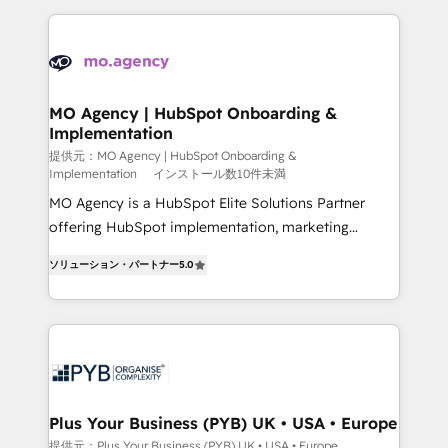
onboarding from platforms like Salesforce, NetSuite,
install, our team have the change management
Zoho, Pardot, Marketo, Microsoft Dynamics, Wix,
expertise to deliver the solutions you need.
WordPress and legacy CRMs, turning fragmented
systems into unified, growth-ready HubSpot
architectures that accelerate revenue operations and
MO Agency | HubSpot Onboarding &
Implementation
performance. - Multi-object CRM migration, cleanup,
and implementation. - Pre-built and custom
提供元：MO Agency | HubSpot Onboarding &
Implementation
インストール数10件未満
integrations across your full tech stack. - Custom
MO Agency is a HubSpot Elite Solutions Partner
object setup, CMS builds, and full-funnel automation.
offering HubSpot implementation, marketing
- Dashboards, lifecycle campaigns, and lead
automation, CRM and RevOps consulting, B2B SEO,
nurturing sequences. - Cross-hub setup across
ソリューション・パートナー
5.0
paid media, content marketing, AEO and GEO (AI
Marketing, Sales, Operations, and Service Hubs. -
search optimisation), and HubSpot Content Hub and
Ongoing optimization, managed support, and
WordPress development. We work with enterprise
scalable retainers. Let’s make HubSpot your most
and growth-led companies across technology,
powerful growth engine. Built to convert, scale, and
professional services, financial services and
drive results.
industrial sectors. Offices in Johannesburg, Cape
Town, Dubai & London. 500+ HubSpot CRM
Plus Your Business (PYB) UK • USA • Europe
implementations delivered. AI visibility coverage
提供元：Plus Your Business (PYB) UK • USA • Europe