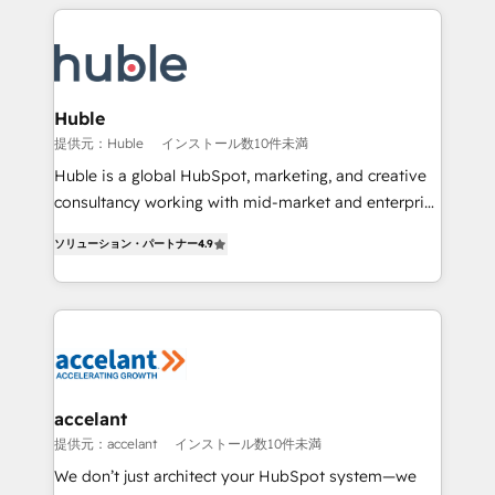
Execution... Global 24/7 ... All Experts 3️⃣ Integrate |
your entire Tech Stack with Custom Integrations
Slash months from your API Integration project... ⬅️
Click "Contact Business" ⬅️ to access 150+ Kickstart
Integration templates that put HubSpot in the center
Huble
of your tech stack, syncing... 🛍️ Shopify or
提供元：Huble
インストール数10件未満
WooCommerce 💲 Stripe or Paypal 💰 Sage or
Huble is a global HubSpot, marketing, and creative
Netsuite 🤖 Google or Microsoft ✍️ DocuSign or
consultancy working with mid-market and enterprise
PandaDoc 🌐 Avalara or Quaderno HubSnacks holds
businesses. We go beyond implementation, shaping
the rare Advanced "Custom Integrations"
ソリューション・パートナー
4.9
the strategy, processes, and teams that turn
Accreditation, securely sync data across... 🔄 any
HubSpot into a genuine growth engine. Named
apps, in any direction. Stuck on your old CRM..?
HubSpot's Global Partner of the Year in 2024,
Migrate | seamlessly off your old CRM onto a clean
consistently ranked among their top 5 partners
new HubSpot portal with Advanced Website and
worldwide, and with over 15 years in the ecosystem,
CRM Migrations using our in-house "HubScrub" Tool.
Huble has built a track record that speaks for itself.
One company, one operating model, delivering
accelant
across offices and consulting teams in the UK, USA,
提供元：accelant
インストール数10件未満
Canada, Germany, France, Belgium, Singapore, and
We don’t just architect your HubSpot system—we
South Africa. Certified compliant with ISO/IEC