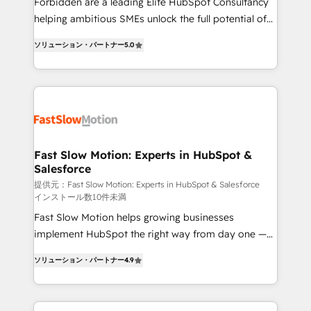
Forbidden are a leading Elite HubSpot Consultancy
: migration sécurisée, implémentation Marketing +
helping ambitious SMEs unlock the full potential of
Sales + Service Hub, synchronisation ERP ↔
HubSpot. Too many businesses invest in HubSpot
HubSpot temps réel, formation équipes. 🏆 +350
ソリューション・パートナー
5.0
but never see the ROI they expected due to poor
projets livrés. Accrédités HubSpot CRM
adoption, messy data, and disconnected teams
Implementation, Data Migration & Custom
getting in the way. That’s where we come in. We
Integration. 📩 Parlons de votre projet →
partner with scaling businesses across the UK to
digitaweb.com
design, implement, and optimise HubSpot so it
actually drives revenue, not just reports on it. Our
services include: - Choosing the right HubSpot
Fast Slow Motion: Experts in HubSpot &
Salesforce
package for your business - Full CRM, Marketing, and
Sales Hub implementations - Custom dashboards
提供元：Fast Slow Motion: Experts in HubSpot & Salesforce
インストール数10件未満
and reporting - Workflow automation and data
Fast Slow Motion helps growing businesses
clean-up - Sales enablement and team training -
implement HubSpot the right way from day one —
Ongoing optimisation and RevOps support Based in
with the flexibility to scale as complexity increases.
Leeds and London, we partner with SMEs across the
ソリューション・パートナー
4.9
Highly certified in both HubSpot and Salesforce, we
UK who are ready to turn HubSpot into the growth
bring deep experience in CRM implementation,
engine it’s meant to be.
integrations, and data migration across modern