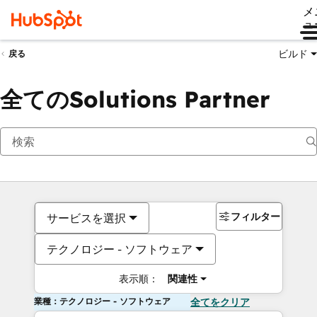
メ
ュ
ビルド
戻る
全てのSolutions Partner
フィルター
サービスを選択
テクノロジー - ソフトウェア
表示順：
関連性
業種：テクノロジー - ソフトウェア
全てをクリア