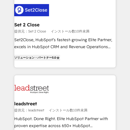
en HubSpot. No necesitas tener todas las
clients worldwide, with over 10 years experience. We
respuestas para empezar. Te ayudamos a identificar
combine HubSpot, data, and AI to design connected
el primer caso de uso que más impacto te dará.
go-to-market systems that align people, process,
Solo continúas si ves valor real en los primeros 14
and technology for predictable, scalable revenue
Set 2 Close
días.
growth. Our expertise spans RevOps, CRM and data
提供元：Set 2 Close
インストール数10件未満
architecture, AI enablement, and strategic marketing,
Set2Close, HubSpot’s fastest-growing Elite Partner,
delivered through our proprietary FLAIR framework
excels in HubSpot CRM and Revenue Operations
for responsible AI adoption. As a HubSpot Elite
(RevOps) services to boost B2B sales and growth.
Partner and ISO 27001:2022 certified consultancy,
ソリューション・パートナー
5.0
As a top HubSpot Elite Partner, we specialize in
we blend strategy, creativity, and technology to help
custom HubSpot CRM solutions. Our experts design,
organisations scale smarter and grow stronger.
implement, and optimize systems to enhance user
experience, functionality, and adoption across sales,
marketing, and service teams. From setup to
refinement, we streamline workflows, improve lead
management, and speed up deal closures. With 500+
leadstreet
projects completed, our Agile approach ensures your
提供元：leadstreet
インストール数10件未満
HubSpot CRM drives measurable results. Our
HubSpot. Done Right. Elite HubSpot Partner with
RevOps services align your sales, marketing, and
proven expertise across 650+ HubSpot