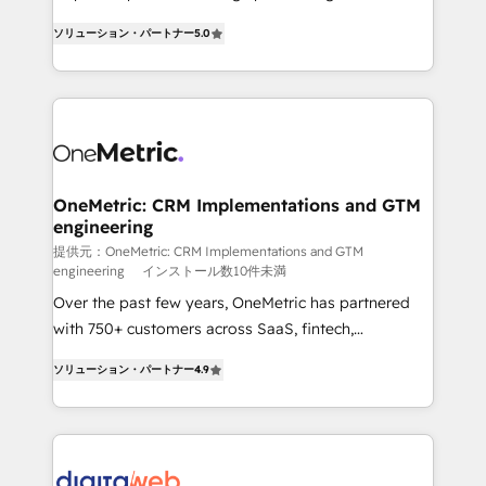
transformation. D'abord les fondations : des
operations across complex sales cycles, multi
ソリューション・パートナー
5.0
données unifiées, des processus alignés. Ensuite
system environments and global SaaS or
l'augmentation : l'IA là où elle crée de la valeur. Et
manufacturing teams. Trusted by leading enterprises
surtout : l'humain qui reste au centre. Parce que la
and fast growing scale ups including Sony, Rapyd,
vraie performance vient de l'intérieur. Act Inside.
Fiverr, XM Cyber, Bridgepointe Technologies, EMA
Stand Out.
Design Automation and Uptive. 📊 RevOps & data
architecture 🔗 CRM migrations & End to end
integrations 🤖 AI workflows & enrichment 📘 Team
OneMetric: CRM Implementations and GTM
engineering
enablement & company-wide adoption We create
HubSpot environments that teams use with
提供元：OneMetric: CRM Implementations and GTM
engineering
インストール数10件未満
confidence and that leadership can rely on for
Over the past few years, OneMetric has partnered
scalable revenue insights.
with 750+ customers across SaaS, fintech,
healthcare, real estate, and other industries. With
ソリューション・パートナー
4.9
150+ HubSpot-certified experts, we deliver scalable
solutions to complex GTM and RevOps challenges.
Our Expertise 🔹 Onboarding & Implementation:
Accredited HubSpot Partner, ensuring smooth setup
tailored to your GTM motion. 🔹 Migrations: Move