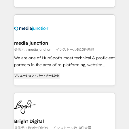
HubSpot and willing to work hand-in-hand with your
Hourly-fee (assigned one Dedicated HubSpot
team to simplify the complex and build a better
Admin); Monthly-fee (HubSpot Admin + Project
experience for your team and customers.
Manager); and Fixed Project Cost (as per
requirement). ✔️Helped over 25,000+ customers so
far with our HubSpot solutions. ✔️Bespoke apps &
on-demand bundle services. Connect with us today!
media junction
提供元：media junction
インストール数10件未満
We are one of HubSpot's most technical & proficient
partners in the area of re-platforming, website
design & development. We specialize in multi-hub
ソリューション・パートナー
5.0
implementations for mid-market & enterprise
companies. We are woman-owned, powered by
coffee, and we ❤️ dogs. We produce award-winning
work for our clients. 🏆2023 Technical Expertise
Impact Award 🏆2022 Technical Expertise Impact
Award 🏆2022 Platform Migration Excellence Impact
Award 🏆2020 Elite Solutions Partner 🏆2019
Bright Digital
Integrations HubSpot Impact Award 🏆2019
提供元：Bright Digital
インストール数10件未満