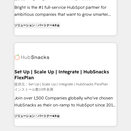
Marketing Enablement HubSpot Impact Award 🏆
Bright is the #1 full-service HubSpot partner for
2018 Website Design HubSpot Impact Award 🏆2017
ambitious companies that want to grow smarter.
Website Design HubSpot Impact Award 🏆2016
From HubSpot onboarding, to training, from
Growth-Driven Design Agency of the Year 🏆2016
ソリューション・パートナー
4.9
developing a new website to lead generation and
Sales Enablement HubSpot Impact Award 🏆2015
digital marketing; we do it all (and with great
Growth-Driven Design Agency of the Year 🏆2015
results)! In short, our services include: - HubSpot
Became the 5th Agency to reach Diamond 🏆2014
consultancy: onboarding, training, data migration -
HubSpot COS Performance Award 🏆2014 HubSpot
HubSpot development: websites, custom modules,
COS Design Award 🏆2013 HubSpot Marketplace
integrations - Marketing & sales solutions: digital
Provider of the Year 🏆2011 Became a HubSpot
marketing, advertising, campaigns, content and
Set Up | Scale Up | Integrate | HubSnacks
Partner 📆Founded in 1997
FlexPlan
design We connect people, data and technology to
improve customer experiences. With our bright
提供元：Set Up | Scale Up | Integrate | HubSnacks FlexPlan
インストール数10件未満
people, exciting ideas and can-do mentality, we
Join over 1,500 Companies globally who've chosen
ensure revenue growth on a daily basis. So tell us
HubSnacks as their on-ramp to HubSpot since 2014
your challenge; our passionate and growth driven
Simple pay-as-you-go plans that accelerate value...
team of 100+ experts is ready for you! Driving digital
ソリューション・パートナー
4.9
1️⃣ Set Up | Onboarding New or Check-fixing existing
growth | www.brightdigital.com
HubSpot portals 2️⃣ Scale Up | 100% HubSpot Task