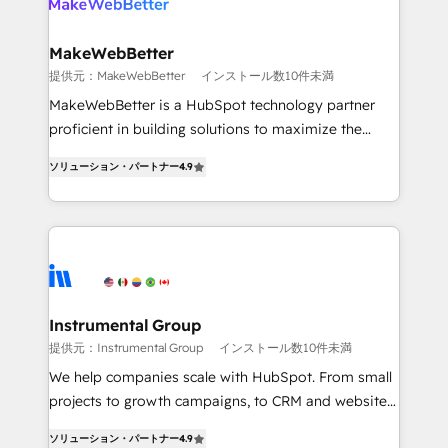
multi-region migrations to AI-powered automation,
we turn complexity into clarity, human at global
scale. 🏆 HubSpot’s CEO called us “the partner of the
MakeWebBetter
future.” Others agree it is proof of trust built through
提供元：MakeWebBetter
インストール数10件未満
measurable impact.
MakeWebBetter is a HubSpot technology partner
proficient in building solutions to maximize the
operational efficiency of HubSpot. The fastest-
ソリューション・パートナー
4.9
growing tech-enabler & facilitator, MakeWebBetter,
hands you the blend of HubSpot expertise &
eminent solutions & integrations. Trust us to
streamline your HubSpot experience. 🚀HubSpot
Elite Partners with 10+ years of HubSpot experience
🤝HubSpot Premier Integration partner 🤝Google
Premier Partner 2023 🌟5 HubSpot Accreditations 🌟
Instrumental Group
Won HubSpot Theme Challenge 2021 🌟INBOUND’19
提供元：Instrumental Group
インストール数10件未満
HubSpot Rising Star Why us? Harnessing the full
We help companies scale with HubSpot. From small
potential of the powerful HubSpot CRM. ✔️A team of
projects to growth campaigns, to CRM and websites.
HubSpot experts backed by over 10+ years of
Hire an agency that's experienced in every inch of
HubSpot experience ✔️Flexible pricing models —
ソリューション・パートナー
4.9