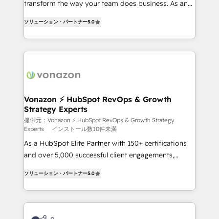
transform the way your team does business. As an
27001:2022 and ISO 9001:2015 across all seven
Elite HubSpot Solutions Partner, we specialize in
international offices and 175+ employees.
ソリューション・パートナー
5.0
creating tailored, end-to-end CRM solutions that
accelerate growth, improve operational efficiency,
and ensure faster time to value on HubSpot. What
sets us apart? Our people-centric approach. From
day one, our team takes the time to deeply
understand your unique needs, crafting custom
strategies that deliver impactful results. Our mission
Vonazon ⚡ HubSpot RevOps & Growth
Strategy Experts
is to empower you to unlock HubSpot’s full potential
—faster. Through expert training, unmatched
提供元：Vonazon ⚡ HubSpot RevOps & Growth Strategy
Experts
インストール数10件未満
responsiveness, and ongoing support, we equip
As a HubSpot Elite Partner with 150+ certifications
your team to adopt new systems with confidence
and over 5,000 successful client engagements,
and achieve a unified, data-driven approach to
Vonazon turns marketing complexity into
customer engagement.
ソリューション・パートナー
5.0
measurable, scalable growth. From onboarding to
enterprise-grade campaigns, our in-house team
builds scalable strategies that drive long-term
revenue. ⚙️ HubSpot Integration & Optimization •