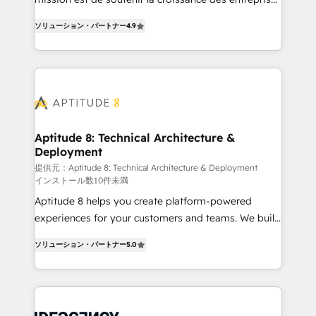
rapidement vos enjeux et intégrons parfaitement
B2B à travers l’acquisition de nouveaux clients,
HubSpot dans votre organisation. Pour toute
ソリューション・パートナー
4.9
l'intégration CRM et le développement des revenus
question technique ou besoin de structuration de
auprès de vos comptes existants. En France et à
votre projet HubSpot, contactez notre équipe pour
l'international, nous travaillons avec des ETI
un échange dédié.
ambitieuses, des grands groupes voulant aller au-
delà d’une simple transformation digitale et des
startups florissantes. Nos 3 grandes expertises sont :
➤ L’intégration de CRM et de méthodologie RevOps
Aptitude 8: Technical Architecture &
Deployment
pour aligner les équipes marketing, commerciales et
support client (data migration, synchronisation API,
提供元：Aptitude 8: Technical Architecture & Deployment
インストール数10件未満
audit et maintenance) ➤ La création de sites internet
Aptitude 8 helps you create platform-powered
de conversion qui transforment les visiteurs en
experiences for your customers and teams. We build
opportunités d'affaires ➤ La mise en place de
multi-hub solutions and orchestrate operations
stratégies d'acquisition marketing (SEO, SEA,
ソリューション・パートナー
5.0
across your entire tech stack. Aptitude 8 is trusted
inbound, automatisation marketing, ABM, IA,
by top brands such as Lenovo, Bluetooth,
emailing) Informations clés : - 10 ans d'expérience -
International Sports Sciences Association, SXSW,
100+ intégrations CRM HubSpot réussies - 40
Notion, Soundcloud, American Nurses Association,
experts conseil - 150 certifications HubSpot