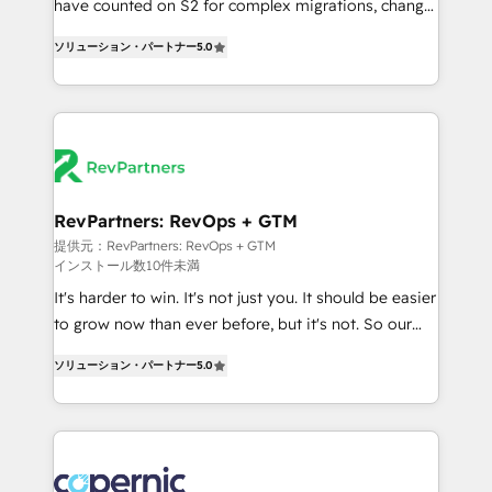
have counted on S2 for complex migrations, change
CRM. Zero downtime, full data integrity. ➤
management, systems integration, and creative
Implementation: Configure HubSpot to run your
ソリューション・パートナー
5.0
solutions that deliver measurable impact and
revenue process. Sales, marketing, and service wired
transform brand experiences As one of the few full-
together. ➤ AI and Integrations: Layer Breeze AI,
service creative agencies in the HubSpot
custom agents, and APIs to remove manual work. ➤
ecosystem, we blend strategy, technology, & award-
Ongoing Management: Monthly tune-ups, feature
winning design to build scalable, globally
rollouts, adoption coaching. Buying HubSpot,
regionalized HubSpot websites, integrated
switching to it, or reviving a stale portal? We are
marketing campaigns, & RevOps frameworks that
RevPartners: RevOps + GTM
built for the work.
fuel long-term success We connect the entire
提供元：RevPartners: RevOps + GTM
インストール数10件未満
customer lifecycle through seamless integrations,
ensure long-term adoption with change-
It's harder to win. It's not just you. It should be easier
management programs, and align marketing, sales,
to grow now than ever before, but it's not. So our
and service to drive sustainable growth With 6 key
focus is serving you, the person responsible for the
ソリューション・パートナー
5.0
HubSpot accreditations and experience across
revenue number. We do that by bridging the gap
hundreds of organizations in dozens of industries,
where agencies fail: combining GTM strategy with
there’s a good chance one of our globally integrated
technical execution to solve the right problem at the
teams has worked with clients just like you Let’s
right time, with the right solution. We don’t just
explore whether S2 is the partner you’ve been
implement your CRM. We engineer revenue