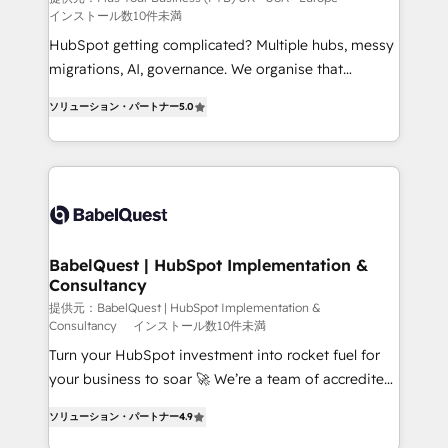
インストール数10件未満
across ChatGPT, Claude, Perplexity, Gemini and
Google AI Overviews. HubSpot Impact Award -
HubSpot getting complicated? Multiple hubs, messy
Customer First HubSpot Impact Award - Integrations
migrations, AI, governance. We organise that
Innovation HubSpot Impact Award - Platform
complexity, so your team can put HubSpot to work...
ソリューション・パートナー
5.0
Migration Excellence HubSpot Impact Award -
Welcome to our Profile! We help with: • CRM
Platform Excellence 40+ full-time HubSpot
implementation, reports, workflows, and team
professionals. 100s of certifications and
training • CRM migration from Salesforce, Pipedrive,
accreditations with HubSpot.
Dynamics and others • Technical projects including
custom API integrations • AI governance for
HubSpot-centred operations A little about us: •
Boutique 'Elite' team of 12 • 150+ clients across Sales
BabelQuest | HubSpot Implementation &
Consultancy
Hub, Marketing Hub, Service Hub, Data Hub and
CMS • ISO/IEC 27001:2022, ISO 9001:2015, and ISO
提供元：BabelQuest | HubSpot Implementation &
Consultancy
インストール数10件未満
42001:2023 certified - the AI management standard •
Turn your HubSpot investment into rocket fuel for
GuardHub: our AI governance framework, built on
your business to soar 🚀 We’re a team of accredited
ISO 42001 Ready for the next step? Click the 👈
HubSpot experts ready to help you. We can
'𝗖𝗼𝗻𝘁𝗮𝗰𝘁 𝗯𝘂𝘀𝗶𝗻𝗲𝘀𝘀' button to get in touch (𝘸𝘦'𝘳𝘦
ソリューション・パートナー
4.9
implement the platform into complex business
𝘴𝘶𝘱𝘦𝘳 𝘳𝘦𝘴𝘱𝘰𝘯𝘴𝘪𝘷𝘦)