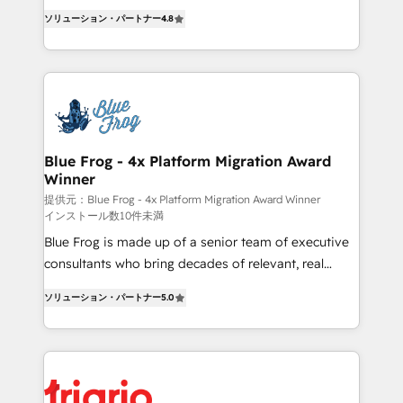
CRM, Solutions Architecture, Onboarding , Data
HubSpot CRM Partner offering you a roadmap on
ソリューション・パートナー
4.8
Migration, Custom Integration & Platform
maximizing EBITDA and achieving Commercial
Enablement -Onboarded over 500 businesses to
Excellence. With our targeted processes, we
HubSpot -Top 1% of partners worldwide -In-house
strengthen your digital transformation and minimize
team of 25+ experts Contact us today to help you
costs. As HubSpot's Advanced Accredited CRM
get more from your investment in HubSpot.
Implementation partner, we provide expertise to
www.bbdboom.com
drive your business forward. Since 2015 we are fully
dedicated to HubSpot and with an experienced
Blue Frog - 4x Platform Migration Award
Winner
team (50+), we work with reputable companies in
B2B sectors such as manufacturing, SaaS and
提供元：Blue Frog - 4x Platform Migration Award Winner
インストール数10件未満
business services. We prepare a customized
Blue Frog is made up of a senior team of executive
business case that demonstrates the value and
consultants who bring decades of relevant, real
impact of your digital transformation, including a
world experience to our client engagements. "Blue
detailed financial rationale with a focus on ROI and
ソリューション・パートナー
5.0
Frog is a top, trusted partner in HubSpot's
TCO. As a trusted extension of your team, we
ecosystem for a reason. Their team brings over a
believe in the power of partnership. Together, we
decade of experience to the table, along with deep
embark on a transformational journey that sets your
knowledge of the HubSpot platform and strategies
business up for long-term success. Unlock your
for driving growth. They are committed to helping
business. If not now, when?