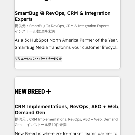
HubSpot大百科 出版 CRM・AI活用に関するご相談、現
"accelerating a mess." ⚙️ Elite Engineering & AI
状整理の壁打ちなど、構想段階からお気軽にお問い合わ
Scalable Architecture: Zero-technical-debt setup
SmartBug 🚀 RevOps, CRM & Integration
せください。
Experts
across all Hubs, validated by our 7 HubSpot
Accreditations. AI-Powered RevOps: Breeze AI,
提供元：SmartBug 🚀 RevOps, CRM & Integration Experts
インストール数10件未満
custom AI agents, and high-integrity migrations for
As a 3x HubSpot North America Partner of the Year,
total reporting clarity. Security & Compliance: SOC 2
SmartBug Media transforms your customer lifecycle
Type I and HIPAA attested for enterprise-grade data
into a revenue engine. Our unified ecosystem
security. 🏆 Why Bluleadz? GTM OS Partner | 16+
ソリューション・パートナー
5.0
includes specialized divisions Globalia (AI &
Years Experience | 1,000+ Five-Star Reviews
Software) and Point Success Media (Paid Media),
making this the official home for all three brands. 🔄
Implementation & Integration - Seamless migrations
and system integrations powered by Globalia’s
technical development team. - 19 HubSpot-certified
trainers to drive platform adoption. 📈 Revenue
CRM Implementations, RevOps, AEO + Web,
Demand Gen
Generation - Full-funnel marketing and high-
performance advertising via Point Success Media. -
提供元：CRM Implementations, RevOps, AEO + Web, Demand
Gen
インストール数10件未満
Expert deployment of Breeze AI and custom agents
New Breed is where go-to-market teams partner to
to automate growth. 🏆 Elite Excellence - 8 platform