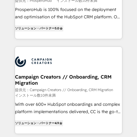
提供元：ProsperoHub
インストール数10件未満
ProsperoHub is 100% focused on the deployment
and optimisation of the HubSpot CRM platform. Our
highly experienced team of solutions experts will
ソリューション・パートナー
5.0
ensure that you achieve maximum adoption and
ROI from your HubSpot investment. Use our
extensive HubSpot, sales, marketing, service and
integrations expertise to lead your team on their
HubSpot journey, design and implement your
processes and skilfully bring your revenue
infrastructure to life. Our collaborative approach
Campaign Creators // Onboarding, CRM
Migration
keeps you in control whilst we plan and support the
route to your revenue goals. We have successfully
提供元：Campaign Creators // Onboarding, CRM Migration
インストール数10件未満
supported over 500 organisations with HubSpot
With over 600+ HubSpot onboardings and complex
implementation, optimisation, training, and
platform implementations delivered, CC is the go-to
adoption assurance. Our tried and tested Roadmap
Elite Solutions Partner for businesses ready to
methodology will ensure that you receive the best
ソリューション・パートナー
4.9
migrate, replatform, and scale smarter. We specialize
deployment experience possible. Whether you are
in high-impact CRM and CMS migrations and
new to HubSpot or seeking to turn around a poor