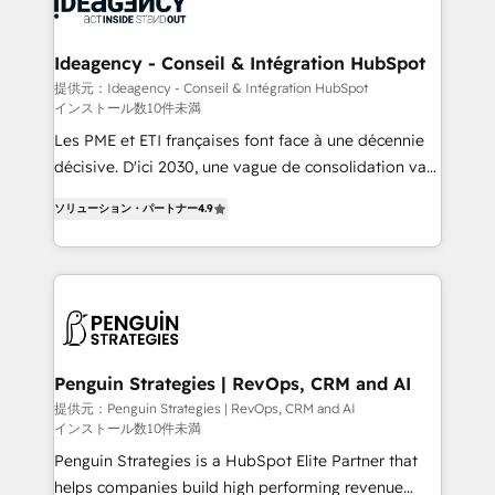
Randstad, Uber Freight, and HubSpot itself. We have
cumulées
the largest technical consulting team of any HubSpot
partner and expertise across operational strategy,
Ideagency - Conseil & Intégration HubSpot
business-first process building, system integration,
提供元：Ideagency - Conseil & Intégration HubSpot
インストール数10件未満
custom development, and extensibility. When you
work with Aptitude 8, you get a team – not an
Les PME et ETI françaises font face à une décennie
individual – with embedded consulting, strategy,
décisive. D'ici 2030, une vague de consolidation va
development, and project management. We have
recomposer le marché. Seules survivront les
ソリューション・パートナー
4.9
100% US-based, FTE team members. We offer
entreprises qui auront réussi leur transformation. Le
project-based and managed services engagements
problème ? 58% des dirigeants savent que l'IA est
that include new HubSpot implementations,
vitale pour leur survie. Mais 57% n'ont aucune
migrations from other platforms, systems
stratégie. Et 43% ne maîtrisent même pas leurs
integration, extensibility, custom development, and
données. C'est le paradoxe français : conscience
ongoing RevOps support.
totale, action nulle. La solution s'appelle l'Entreprise
Augmentée. Ce n'est pas une entreprise qui utilise
Penguin Strategies | RevOps, CRM and AI
l'IA. C'est une organisation qui a réussi la symbiose
提供元：Penguin Strategies | RevOps, CRM and AI
インストール数10件未満
entre l'expertise humaine et l'intelligence artificielle.
Pas pour remplacer l'humain, mais pour l'augmenter.
Penguin Strategies is a HubSpot Elite Partner that
Chez Ideagency, nous accompagnons cette
helps companies build high performing revenue