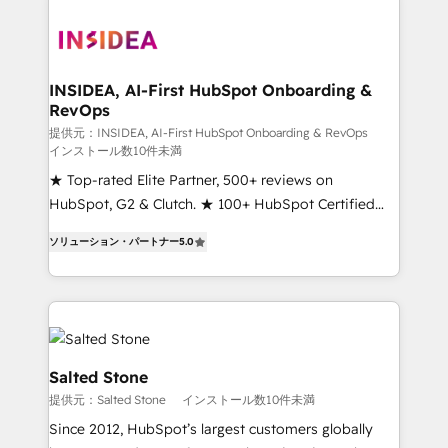
INSIDEA, AI-First HubSpot Onboarding &
RevOps
提供元：INSIDEA, AI-First HubSpot Onboarding & RevOps
インストール数10件未満
★ Top-rated Elite Partner, 500+ reviews on
HubSpot, G2 & Clutch. ★ 100+ HubSpot Certified
Experts & Trainers across the team ★ 1,500+
ソリューション・パートナー
5.0
implementations across five continents ★ AI-First,
RevOps-led, Onboarding obsessed ★ Company of
the Year 2024/25 INSIDEA helps growing companies
turn HubSpot into a revenue engine. We onboard
your team, migrate your data, and build AI-powered
workflows that drive adoption from week one, in
Salted Stone
your time zone. What we do ➤ Onboarding: Live in
提供元：Salted Stone
インストール数10件未満
weeks, with workflows built around your business,
Since 2012, HubSpot’s largest customers globally
not a template. ➤ Migration: Move from any legacy