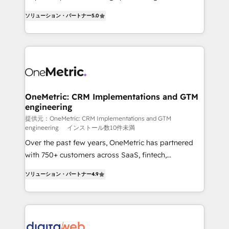
transformation. D'abord les fondations : des
operations across complex sales cycles, multi
ソリューション・パートナー
5.0
données unifiées, des processus alignés. Ensuite
system environments and global SaaS or
l'augmentation : l'IA là où elle crée de la valeur. Et
manufacturing teams. Trusted by leading enterprises
surtout : l'humain qui reste au centre. Parce que la
and fast growing scale ups including Sony, Rapyd,
vraie performance vient de l'intérieur. Act Inside.
Fiverr, XM Cyber, Bridgepointe Technologies, EMA
Stand Out.
Design Automation and Uptive. 📊 RevOps & data
architecture 🔗 CRM migrations & End to end
integrations 🤖 AI workflows & enrichment 📘 Team
OneMetric: CRM Implementations and GTM
engineering
enablement & company-wide adoption We create
HubSpot environments that teams use with
提供元：OneMetric: CRM Implementations and GTM
engineering
インストール数10件未満
confidence and that leadership can rely on for
Over the past few years, OneMetric has partnered
scalable revenue insights.
with 750+ customers across SaaS, fintech,
healthcare, real estate, and other industries. With
ソリューション・パートナー
4.9
150+ HubSpot-certified experts, we deliver scalable
solutions to complex GTM and RevOps challenges.
Our Expertise 🔹 Onboarding & Implementation:
Accredited HubSpot Partner, ensuring smooth setup
tailored to your GTM motion. 🔹 Migrations: Move