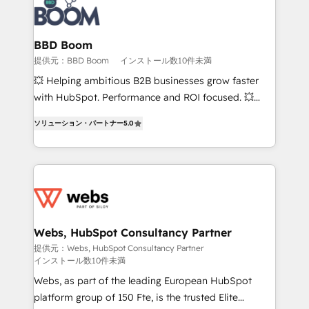
Seamless CRM, CMS, and automation setup •
Complex platform migrations and data cleanups •
Custom APIs and third-party integrations 📈 End-to-
BBD Boom
End Revenue Acceleration • Lifecycle marketing and
提供元：BBD Boom
インストール数10件未満
pipeline growth programs • Sales enablement tools
💥 Helping ambitious B2B businesses grow faster
and CRM optimization • Retention strategies with
with HubSpot. Performance and ROI focused. 💥
customer journey mapping 🏅 Elite-Level HubSpot
BBD Boom is the HubSpot partner that can help you
Execution • 750+ onboardings and 2,000+
ソリューション・パートナー
5.0
to HubSpot Better. We work with your teams to
implementations • Deep expertise across marketing,
solve all your HubSpot challenges and improve user
sales, and service hubs • Built-in flexibility for
adoption, sales process and marketing results.
startups to global brands
Services 📚 Onboarding your team to HubSpot for
the first time 🔧 Designing and optimising your
HubSpot set-up for better results 🌐 Website design
and build using HubSpot 🔌 Integrating HubSpot
Webs, HubSpot Consultancy Partner
with other systems 🎓 Training your teams to be
提供元：Webs, HubSpot Consultancy Partner
インストール数10件未満
HubSpot pros 📊 Lead generation services using
HubSpot Why us? - SIX HubSpot Accreditations -
Webs, as part of the leading European HubSpot
awarded by HubSpot after a rigorous process for
platform group of 150 Fte, is the trusted Elite