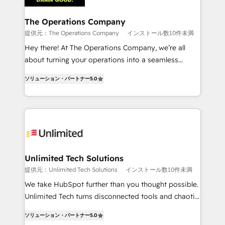
with intelligent automation to drive sustainable
growth. Our multidisciplinary team designs solutions
The Operations Company
that simplify complexity, boost performance, and
提供元：The Operations Company
インストール数10件未満
turn innovation into real impact. 🌍 Highlights •
Hey there! At The Operations Company, we’re all
HubSpot Partner since 2012 • 2022 EMEA Impact
about turning your operations into a seamless
Award: Best Integration • 150+ successful HubSpot
experience that powers real results. We specialize in
projects • Clients in 30+ industries • Proprietary
ソリューション・パートナー
5.0
transforming complex systems into efficient,
technology for integrations • Multilingual team:
scalable solutions that work across your entire
English, Spanish, Portuguese & Italian 👉 Grow
organization. We’re a unique blend of deep HubSpot
smarter with AI and HubSpot.
expertise, strategic thinking, and hands-on
operational know-how. We know that no two
businesses are alike, so we don’t do cookie-cutter
solutions. Instead, we dive in to understand your
Unlimited Tech Solutions
needs, goals, and challenges to deliver solutions that
提供元：Unlimited Tech Solutions
インストール数10件未満
fit like a glove. We’re committed to being both
We take HubSpot further than you thought possible.
highly effective and fun to work with. We believe in
Unlimited Tech turns disconnected tools and chaotic
efficient processes, as well as building great
processes into a seamless, high-performing revenue
relationships. Your success is our success, and we’re
ソリューション・パートナー
5.0
engine. We combine RevOps strategy with deep