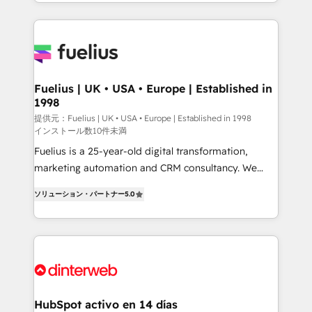
environments, optimise what you've got and make
sure you can actually use it, build your website in
HubSpot or create an inbound marketing strategy
for you and execute it on HubSpot. We are on the
G-Cloud 14 CCS (Crown Commercial Service)
framework, meaning we've been accredited by
Fuelius | UK • USA • Europe | Established in
1998
HubSpot and vetted by the CCS, which means we
can support public sector companies as well the
提供元：Fuelius | UK • USA • Europe | Established in 1998
インストール数10件未満
other ones listed in our profile. Our services: -
Fuelius is a 25-year-old digital transformation,
HubSpot implementation - HubSpot CMS website
marketing automation and CRM consultancy. We
build We can do lots of things. But everything we do
enable mid-market and enterprise clients to
is there for you to: - Grow revenue, and run your
ソリューション・パートナー
5.0
maximise their return from digital and fuel their
business more efficiently - Build stronger
growth. We modernise platforms, streamline
relationships with customers - Make better
operations that are causing inefficiencies, improve
decisions with data - Find a new voice and reach
customer experiences, integrate systems, and
more people - Get the most out of your HubSpot
supercharge revenue operations Key services: • CRM
investment
Implementation • Systems Integration • Digital
Transformation / Web Development • RevOps &
HubSpot activo en 14 días