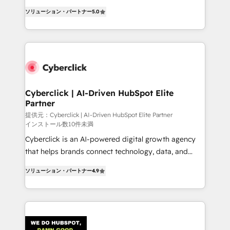
customer success teams for peak performance. We
implementations. With 12+ years of HubSpot
optimize the revenue lifecycle—lead generation to
ソリューション・パートナー
5.0
experience, we help you use the HubSpot platform
retention—by refining processes and eliminating
to its fullest capacity, improve your current HubSpot
inefficiencies. Using HubSpot tools and data-driven
website, or build your new one.
strategies, we create scalable solutions that
maximize profitability and adapt to your goals.
Cyberclick | AI-Driven HubSpot Elite
Partner
提供元：Cyberclick | AI-Driven HubSpot Elite Partner
インストール数10件未満
Cyberclick is an AI-powered digital growth agency
that helps brands connect technology, data, and
creativity to achieve measurable results. Founded in
ソリューション・パートナー
4.9
Barcelona and operating across Spain, LATAM, and
the UK, we support global companies in building
smarter marketing, sales, and customer success
strategies. As the only HubSpot Elite Partner in
Iberia (Spain & Portugal), we combine human insight