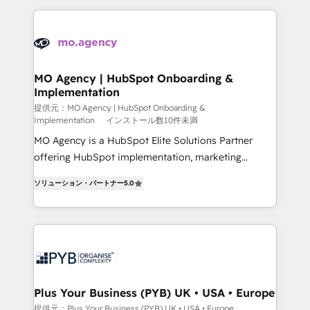
onboarding from platforms like Salesforce, NetSuite,
install, our team have the change management
Zoho, Pardot, Marketo, Microsoft Dynamics, Wix,
expertise to deliver the solutions you need.
WordPress and legacy CRMs, turning fragmented
systems into unified, growth-ready HubSpot
architectures that accelerate revenue operations and
MO Agency | HubSpot Onboarding &
Implementation
performance. - Multi-object CRM migration, cleanup,
and implementation. - Pre-built and custom
提供元：MO Agency | HubSpot Onboarding &
Implementation
インストール数10件未満
integrations across your full tech stack. - Custom
MO Agency is a HubSpot Elite Solutions Partner
object setup, CMS builds, and full-funnel automation.
offering HubSpot implementation, marketing
- Dashboards, lifecycle campaigns, and lead
automation, CRM and RevOps consulting, B2B SEO,
nurturing sequences. - Cross-hub setup across
ソリューション・パートナー
5.0
paid media, content marketing, AEO and GEO (AI
Marketing, Sales, Operations, and Service Hubs. -
search optimisation), and HubSpot Content Hub and
Ongoing optimization, managed support, and
WordPress development. We work with enterprise
scalable retainers. Let’s make HubSpot your most
and growth-led companies across technology,
powerful growth engine. Built to convert, scale, and
professional services, financial services and
drive results.
industrial sectors. Offices in Johannesburg, Cape
Town, Dubai & London. 500+ HubSpot CRM
Plus Your Business (PYB) UK • USA • Europe
implementations delivered. AI visibility coverage
提供元：Plus Your Business (PYB) UK • USA • Europe