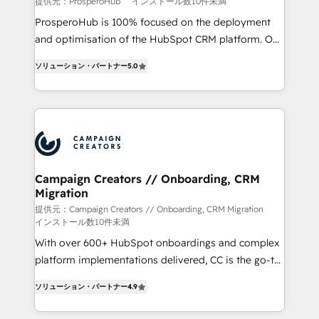
提供元：ProsperoHub
インストール数10件未満
ProsperoHub is 100% focused on the deployment
and optimisation of the HubSpot CRM platform. Our
highly experienced team of solutions experts will
ソリューション・パートナー
5.0
ensure that you achieve maximum adoption and
ROI from your HubSpot investment. Use our
extensive HubSpot, sales, marketing, service and
integrations expertise to lead your team on their
HubSpot journey, design and implement your
processes and skilfully bring your revenue
infrastructure to life. Our collaborative approach
Campaign Creators // Onboarding, CRM
Migration
keeps you in control whilst we plan and support the
route to your revenue goals. We have successfully
提供元：Campaign Creators // Onboarding, CRM Migration
インストール数10件未満
supported over 500 organisations with HubSpot
With over 600+ HubSpot onboardings and complex
implementation, optimisation, training, and
platform implementations delivered, CC is the go-to
adoption assurance. Our tried and tested Roadmap
Elite Solutions Partner for businesses ready to
methodology will ensure that you receive the best
ソリューション・パートナー
4.9
migrate, replatform, and scale smarter. We specialize
deployment experience possible. Whether you are
in high-impact CRM and CMS migrations and
new to HubSpot or seeking to turn around a poor