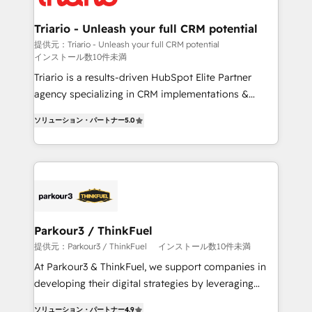
our customers grow and finding solutions that fit
their unique business needs. We are thrilled to have
Triario - Unleash your full CRM potential
Blue Frog in the HubSpot ecosystem leading the
提供元：Triario - Unleash your full CRM potential
インストール数10件未満
way for customers!" - Yamini Rangan, CEO of
HubSpot “Our experience with the team at Blue Frog
Triario is a results-driven HubSpot Elite Partner
has been nothing short of extraordinary. Their years
agency specializing in CRM implementations &
of experience and quality of skilled staff has earned
migrations, Revenue Operations, Custom
ソリューション・パートナー
5.0
them a trusted reputation within the HubSpot
Integrations, Custom AI agents and AI-ready Website
ecosystem as a reliable partner capable of delivering
Design With over 15 years of experience, we help
remarkable experiences for our most sophisticated
companies bridge the gap between marketing, sales,
clients.” - Brian Garvey, VP, Solutions Partner
and customer success through smart automation,
Program, HubSpot.
data hygiene, and tailored HubSpot solutions. Our
clients choose us because we blend the expertise of
a global consultancy with the care and agility of a
Parkour3 / ThinkFuel
boutique firm. At Triario, we’re big enough to deliver
提供元：Parkour3 / ThinkFuel
インストール数10件未満
but small enough to listen. Our Services: HubSpot
At Parkour3 & ThinkFuel, we support companies in
implementations & data migration Custom AI agents
developing their digital strategies by leveraging
Revenue Operations API integrations AI-ready
technologies and automating their marketing and
Website design Let’s turn your CRM into your growth
ソリューション・パートナー
4.9