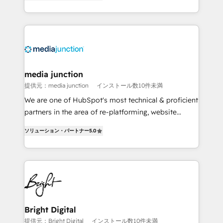
HubSpot and willing to work hand-in-hand with your
Hourly-fee (assigned one Dedicated HubSpot
team to simplify the complex and build a better
Admin); Monthly-fee (HubSpot Admin + Project
experience for your team and customers.
Manager); and Fixed Project Cost (as per
requirement). ✔️Helped over 25,000+ customers so
far with our HubSpot solutions. ✔️Bespoke apps &
on-demand bundle services. Connect with us today!
media junction
提供元：media junction
インストール数10件未満
We are one of HubSpot's most technical & proficient
partners in the area of re-platforming, website
design & development. We specialize in multi-hub
ソリューション・パートナー
5.0
implementations for mid-market & enterprise
companies. We are woman-owned, powered by
coffee, and we ❤️ dogs. We produce award-winning
work for our clients. 🏆2023 Technical Expertise
Impact Award 🏆2022 Technical Expertise Impact
Award 🏆2022 Platform Migration Excellence Impact
Award 🏆2020 Elite Solutions Partner 🏆2019
Bright Digital
Integrations HubSpot Impact Award 🏆2019
提供元：Bright Digital
インストール数10件未満