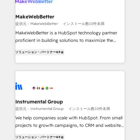
multi-region migrations to AI-powered automation,
we turn complexity into clarity, human at global
scale. 🏆 HubSpot’s CEO called us “the partner of the
MakeWebBetter
future.” Others agree it is proof of trust built through
提供元：MakeWebBetter
インストール数10件未満
measurable impact.
MakeWebBetter is a HubSpot technology partner
proficient in building solutions to maximize the
operational efficiency of HubSpot. The fastest-
ソリューション・パートナー
4.9
growing tech-enabler & facilitator, MakeWebBetter,
hands you the blend of HubSpot expertise &
eminent solutions & integrations. Trust us to
streamline your HubSpot experience. 🚀HubSpot
Elite Partners with 10+ years of HubSpot experience
🤝HubSpot Premier Integration partner 🤝Google
Premier Partner 2023 🌟5 HubSpot Accreditations 🌟
Instrumental Group
Won HubSpot Theme Challenge 2021 🌟INBOUND’19
提供元：Instrumental Group
インストール数10件未満
HubSpot Rising Star Why us? Harnessing the full
We help companies scale with HubSpot. From small
potential of the powerful HubSpot CRM. ✔️A team of
projects to growth campaigns, to CRM and websites.
HubSpot experts backed by over 10+ years of
Hire an agency that's experienced in every inch of
HubSpot experience ✔️Flexible pricing models —
ソリューション・パートナー
4.9