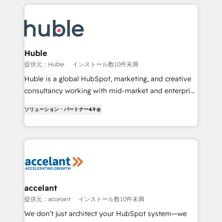
Execution... Global 24/7 ... All Experts 3️⃣ Integrate |
your entire Tech Stack with Custom Integrations
Slash months from your API Integration project... ⬅️
Click "Contact Business" ⬅️ to access 150+ Kickstart
Integration templates that put HubSpot in the center
Huble
of your tech stack, syncing... 🛍️ Shopify or
提供元：Huble
インストール数10件未満
WooCommerce 💲 Stripe or Paypal 💰 Sage or
Huble is a global HubSpot, marketing, and creative
Netsuite 🤖 Google or Microsoft ✍️ DocuSign or
consultancy working with mid-market and enterprise
PandaDoc 🌐 Avalara or Quaderno HubSnacks holds
businesses. We go beyond implementation, shaping
the rare Advanced "Custom Integrations"
ソリューション・パートナー
4.9
the strategy, processes, and teams that turn
Accreditation, securely sync data across... 🔄 any
HubSpot into a genuine growth engine. Named
apps, in any direction. Stuck on your old CRM..?
HubSpot's Global Partner of the Year in 2024,
Migrate | seamlessly off your old CRM onto a clean
consistently ranked among their top 5 partners
new HubSpot portal with Advanced Website and
worldwide, and with over 15 years in the ecosystem,
CRM Migrations using our in-house "HubScrub" Tool.
Huble has built a track record that speaks for itself.
One company, one operating model, delivering
accelant
across offices and consulting teams in the UK, USA,
提供元：accelant
インストール数10件未満
Canada, Germany, France, Belgium, Singapore, and
We don’t just architect your HubSpot system—we
South Africa. Certified compliant with ISO/IEC