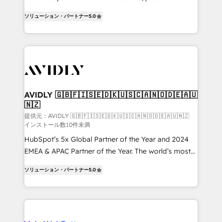
growth. As a triple-accredited HubSpot Solutions
ソリューション・パートナー
5.0
Partner, we specialize in both strategic RevOps
planning and hands-on technical execution - building
the operational foundation companies need to
thrive. Industries we specialize in: - Manufacturing -
Healthcare - Financial Services - Managed IT (MSP) -
Franchises - Professional Services - And more! How
we help: ✔️ Full HubSpot implementations and portal
AVIDLY 🇬🇧🇫🇮🇸🇪🇩🇰🇺🇸🇨🇦🇳🇴🇩🇪🇦🇺
🇳🇿
optimization ✔️ Data migrations, CRM architecture,
and reporting foundations ✔️ Custom integrations
提供元：AVIDLY 🇬🇧🇫🇮🇸🇪🇩🇰🇺🇸🇨🇦🇳🇴🇩🇪🇦🇺🇳🇿
インストール数10件未満
and workflow automation ✔️ User adoption
HubSpot’s 5x Global Partner of the Year and 2024
programs, training, and enablement Through project-
EMEA & APAC Partner of the Year. The world’s most
based engagements and ongoing RevOps
experienced and fully accredited HubSpot Solutions
partnerships, we guide organizations through the
ソリューション・パートナー
5.0
Partner. 🚀 With 2,750+ HubSpot projects delivered
revenue maturity model - delivering the right
and 370+ specialists across EMEA, APAC and NAM,
improvements at the right time so operations
we de-risk complex CRM programmes and
evolve strategically and sustainably as the business
accelerate ROI across every HubSpot Hub. 🧭 From
grows.