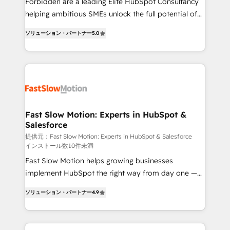
Forbidden are a leading Elite HubSpot Consultancy
: migration sécurisée, implémentation Marketing +
helping ambitious SMEs unlock the full potential of
Sales + Service Hub, synchronisation ERP ↔
HubSpot. Too many businesses invest in HubSpot
HubSpot temps réel, formation équipes. 🏆 +350
ソリューション・パートナー
5.0
but never see the ROI they expected due to poor
projets livrés. Accrédités HubSpot CRM
adoption, messy data, and disconnected teams
Implementation, Data Migration & Custom
getting in the way. That’s where we come in. We
Integration. 📩 Parlons de votre projet →
partner with scaling businesses across the UK to
digitaweb.com
design, implement, and optimise HubSpot so it
actually drives revenue, not just reports on it. Our
services include: - Choosing the right HubSpot
Fast Slow Motion: Experts in HubSpot &
Salesforce
package for your business - Full CRM, Marketing, and
Sales Hub implementations - Custom dashboards
提供元：Fast Slow Motion: Experts in HubSpot & Salesforce
インストール数10件未満
and reporting - Workflow automation and data
Fast Slow Motion helps growing businesses
clean-up - Sales enablement and team training -
implement HubSpot the right way from day one —
Ongoing optimisation and RevOps support Based in
with the flexibility to scale as complexity increases.
Leeds and London, we partner with SMEs across the
ソリューション・パートナー
4.9
Highly certified in both HubSpot and Salesforce, we
UK who are ready to turn HubSpot into the growth
bring deep experience in CRM implementation,
engine it’s meant to be.
integrations, and data migration across modern