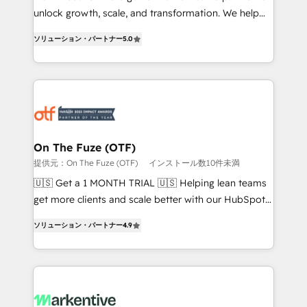
unlock growth, scale, and transformation. We help
accreditations and deep HIPAA-compliance
companies activate HubSpot’s AI-powered
expertise. - A team of 250+ experts dedicated to
ソリューション・パートナー
5.0
customer platform and operationalize HubSpot’s
your resilient growth.
Loop Marketing framework through expert-led
services, smart agents, and purpose-built apps,
tailored to your business. Together, we unlock
results, fast. ⚙️CRM & RevOps: Align all Hubs to your
buyer journey for clean data, scalability, & reporting.
🎯Demand Gen & ABM: Drive pipeline with inbound,
On The Fuze (OTF)
ABM, AEO, SEO, & paid media. 👩‍💻Web Design:
提供元：On The Fuze (OTF)
インストール数10件未満
Build high-performing websites with UX, messaging,
🇺🇸 Get a 1 MONTH TRIAL 🇺🇸 Helping lean teams
& conversion strategy that drive results. 🤖AI
get more clients and scale better with our HubSpot
Strategy: Activate Breeze Agents, configure HubSpot
Consulting & 'Done For You' Services. 🚀 Who We
AI, & maximize AEO with tailored AI services. 🧩
ソリューション・パートナー
4.9
Work With 🚀 We help lean, growing companies: -
Integrations: Extend HubSpot with custom
Win more business - Reduce no-shows - Improve
integrations, hosting, & maintenance.
lead & deal conversion rates - Scale with less
headcount ...by using HubSpot's full capabilities. 🤓
What do you get? 🤓 Our client's are too busy to