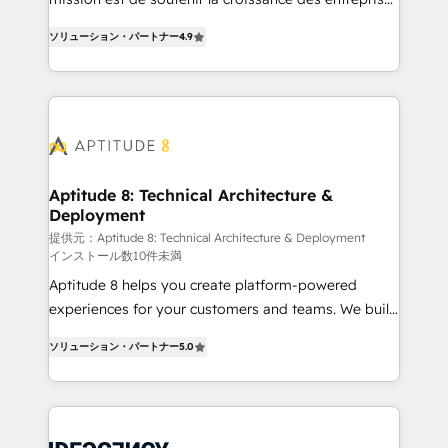
rapidement vos enjeux et intégrons parfaitement
B2B à travers l’acquisition de nouveaux clients,
HubSpot dans votre organisation. Pour toute
ソリューション・パートナー
4.9
l'intégration CRM et le développement des revenus
question technique ou besoin de structuration de
auprès de vos comptes existants. En France et à
votre projet HubSpot, contactez notre équipe pour
l'international, nous travaillons avec des ETI
un échange dédié.
ambitieuses, des grands groupes voulant aller au-
delà d’une simple transformation digitale et des
startups florissantes. Nos 3 grandes expertises sont :
➤ L’intégration de CRM et de méthodologie RevOps
Aptitude 8: Technical Architecture &
Deployment
pour aligner les équipes marketing, commerciales et
support client (data migration, synchronisation API,
提供元：Aptitude 8: Technical Architecture & Deployment
インストール数10件未満
audit et maintenance) ➤ La création de sites internet
Aptitude 8 helps you create platform-powered
de conversion qui transforment les visiteurs en
experiences for your customers and teams. We build
opportunités d'affaires ➤ La mise en place de
multi-hub solutions and orchestrate operations
stratégies d'acquisition marketing (SEO, SEA,
ソリューション・パートナー
5.0
across your entire tech stack. Aptitude 8 is trusted
inbound, automatisation marketing, ABM, IA,
by top brands such as Lenovo, Bluetooth,
emailing) Informations clés : - 10 ans d'expérience -
International Sports Sciences Association, SXSW,
100+ intégrations CRM HubSpot réussies - 40
Notion, Soundcloud, American Nurses Association,
experts conseil - 150 certifications HubSpot