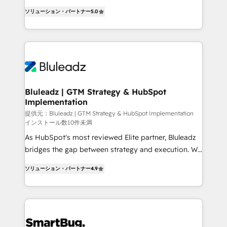
タ品質設計、グループ横断のCRM統合に対応します。
serve business strategy, not the other way around.
2️⃣ AIエージェント組織構築 営業・マーケティング業務
ソリューション・パートナー
5.0
Every engagement begins with clear objectives,
の一部をAIが自律実行する組織への移行を設計・実装。
customer journey mapping, and measurable KPIs.
Breeze・Claude等をHubSpotと連携させ、役割定義・
Only then we architect solutions. The question is
運用ルール・成果指標まで含めて設計します。 3️⃣ 全社
never which features to activate, but which
DX × AI推進のPMO伴走支援 複数部門をまたぐDX×AI変
outcomes to deliver. -SYSTEM INTEGRATION-
革を、構想から実装・定着までPMOとして主導。「設
Connectors, workflows, and data architectures that
定の代行ではなく、設計の責任」を引き受け、部門横断
make HubSpot the operational hub, integrated with
Bluleadz | GTM Strategy & HubSpot
の統合・浸透・変革管理を実行します。 ▸ CMS戦略設
Implementation
SAP, Microsoft Dynamics, custom ERPs, and any
計・構築：リード獲得・CVR・SEOを前提にした情報設
enterprise platform. Proprietary apps extend
提供元：Bluleadz | GTM Strategy & HubSpot Implementation
計・導線設計・テンプレート設計をContent Hubで一体
インストール数10件未満
HubSpot beyond standard configurations. -AI-
提供。 ▸ 既存CRM・MAからの移行支援：Salesforce・
As HubSpot's most reviewed Elite partner, Bluleadz
FIRST- AI across customer-facing operations to
Marketo・Pardot等からの移行、カスタム設計、履歴
bridges the gap between strategy and execution. We
accelerate decisions, streamline processes, and
データ移行と活用設計まで。 ▸ AEO対応：ChatGPT・
don't just "set up tools" — we install the GTM
unlock efficiency at scale. From predictive
ソリューション・パートナー
4.9
Perplexity等のAI検索からの流入・引用を前提にコンテ
Operating System (GTM OS) to align your leadership
intelligence to conversational AI, we turn data into
ンツとサイト構造を最適化。 🏆 なぜ100incを選ぶの
and engineer a portal that drives predictable
action and automation into competitive advantage.
か？ ✓ HubSpot Eliteパートナー認定 ✓ HubSpotアワ
revenue velocity. 🚀 GTM Strategy & Alignment
✦ 150+ implementations ✦ 100+ certifications ✦ 7
ード受賞・HUGリーダー ✓ ISO27001:2022 /
Workshops & Sprints: Identify "Valleys of Death"
accreditations
ISO9001:2015 取得 ✓ 400社以上の導入実績 ✓
stalling growth. Fix your ICP, Math, and Story to stop