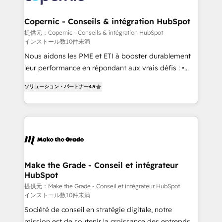
looking for...and get your next big initiative moving!
outcomes for the GTM owner on HubSpot. We Build
Different Because We're Built Different: - Secure:
Copernic - Conseils & intégration HubSpot
Soc2 compliant 🛡️ - Onboarding: Implementations
提供元：Copernic - Conseils & intégration HubSpot
インストール数10件未満
starting from $1,5k - Clay: Elite Studio Solutions
Partner 🤝 - Global: 75+ RPers across five continents
Nous aidons les PME et ETI à booster durablement
🌐 - Scale: Largest organically grown & fastest tiering
leur performance en répondant aux vrais défis : •
Elite HubSpot Partner 🪴 - CRM: More Sales Hub
Intégration de HubSpot avec d’autres outils (ERP,
ソリューション・パートナー
4.9
implementations than any other Partner 💻 -
téléphonie, etc.) • Alignement des équipes grâce à un
Salesforce: We convert SFDC addicts to HubSpot
outil et des données partagées • Amélioration de la
evangelists 🧡 Don't pick a marketing or technical
collecte et de l’analyse des données pour des
agency for a GTM engineer’s job. The choice is
décisions éclairées • Optimisation de l’efficacité et
yours. Start winning.
de la productivité des équipes Notre équipe de 30
consultants certifiés HubSpot aborde chaque projet
avec un engagement total, alignant processus
Make the Grade - Conseil et intégrateur
HubSpot
métiers et technologie, et guidant vos équipes à
travers le changement, tout en centrant vos objectifs
提供元：Make the Grade - Conseil et intégrateur HubSpot
インストール数10件未満
d’entreprise. Grâce à une méthodologie éprouvée
Société de conseil en stratégie digitale, notre
auprès de plus de 400 clients, nous comprenons
mission est de soutenir la croissance des entreprises