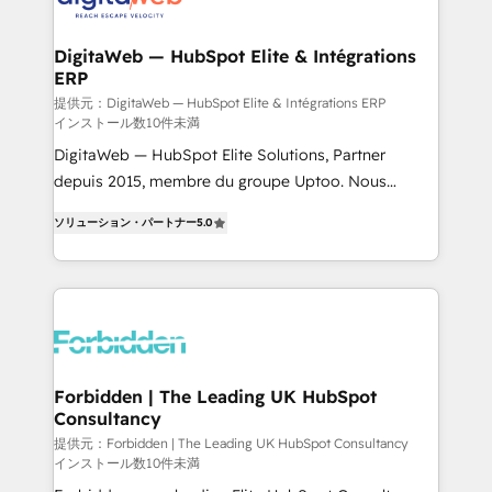
from other CRMs to HubSpot without data loss or
downtime. 🔹 RevOps Strategy: Align teams,
DigitaWeb — HubSpot Elite & Intégrations
ERP
processes, and data to drive revenue efficiency. 🔹
Integrations: Connect HubSpot with your tech stack
提供元：DigitaWeb — HubSpot Elite & Intégrations ERP
インストール数10件未満
for better adoption. 🔹 Custom Solutions: Build
DigitaWeb — HubSpot Elite Solutions, Partner
tailored apps, workflows, and configurations. We are
depuis 2015, membre du groupe Uptoo. Nous
SOC 2 Type II and ISO 27001 certified, reinforcing
aidons les ETI et PME B2B à unifier Marketing,
our commitment to data security and compliance. At
ソリューション・パートナー
5.0
Ventes et Service sur HubSpot grâce à la Revenue
OneMetric, we help revenue teams focus on the
Architecture : alignement des équipes, pipeline
OneMetric that matters most: revenue.
prévisible, croissance mesurable. 🔌 Intégrations
complexes : ERP (Divalto, Sage X3, Cegid, Pennylane,
Dynamics..), VOIP (Aircall, Ringover, Modjo), Shopify,
Oneflow. 💻 Développements custom : CRM UI
Extensions (React), Serverless Node.js, Custom
Forbidden | The Leading UK HubSpot
Consultancy
Objects, thèmes HubL, agents IA & Breeze AI. 🎯
Secteurs : Industrie, Distribution B2B, SaaS, Services
提供元：Forbidden | The Leading UK HubSpot Consultancy
インストール数10件未満
B2B, Immobilier, Viticulture, Finance. 🚀 Nos livrables