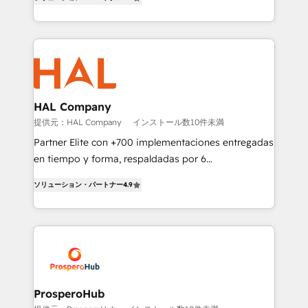
sales processes to generate growth. Our offer spans
engine!
from Strategy to Operations. We specialize in CRM
onboarding and implementation, web design, sales
& marketing automation, and digital marketing. With
extensive experience working with tech companies
and manufacturers since 2002, we are committed to
empowering our clients and developing their
HAL Company
autonomy. Get to grips with HubSpot through
提供元：HAL Company
インストール数10件未満
guided implementation and seamless integration of
Partner Elite con +700 implementaciones entregadas
the CRM platform into your digital ecosystem. Would
en tiempo y forma, respaldadas por 6
you like support in deploying your inbound
acreditaciones de HubSpot y un equipo de 6
marketing strategy? We'll provide support tailored
ソリューション・パートナー
4.9
Certified Trainers avalados por HubSpot Academy.
to your needs and sales objectives. With 125+
Acompañamos a las empresas en cada etapa de su
certifications, we are part of the most certified
crecimiento integrando estrategia, tecnología y
Canadian agencies, and we both hold Onboarding
procesos comerciales para potenciar resultados
Accreditations. Based in Canada (coast to coast), our
reales. Nos caracterizamos por combinar excelencia
services are offered in both English & French.
técnica con una mirada estratégica a largo plazo.
ProsperoHub