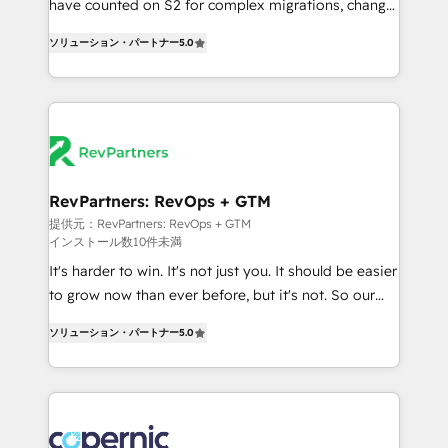
have counted on S2 for complex migrations, change
CRM. Zero downtime, full data integrity. ➤
management, systems integration, and creative
Implementation: Configure HubSpot to run your
ソリューション・パートナー
5.0
solutions that deliver measurable impact and
revenue process. Sales, marketing, and service wired
transform brand experiences As one of the few full-
together. ➤ AI and Integrations: Layer Breeze AI,
service creative agencies in the HubSpot
custom agents, and APIs to remove manual work. ➤
ecosystem, we blend strategy, technology, & award-
Ongoing Management: Monthly tune-ups, feature
winning design to build scalable, globally
rollouts, adoption coaching. Buying HubSpot,
regionalized HubSpot websites, integrated
switching to it, or reviving a stale portal? We are
marketing campaigns, & RevOps frameworks that
RevPartners: RevOps + GTM
built for the work.
fuel long-term success We connect the entire
提供元：RevPartners: RevOps + GTM
インストール数10件未満
customer lifecycle through seamless integrations,
ensure long-term adoption with change-
It's harder to win. It's not just you. It should be easier
management programs, and align marketing, sales,
to grow now than ever before, but it's not. So our
and service to drive sustainable growth With 6 key
focus is serving you, the person responsible for the
ソリューション・パートナー
5.0
HubSpot accreditations and experience across
revenue number. We do that by bridging the gap
hundreds of organizations in dozens of industries,
where agencies fail: combining GTM strategy with
there’s a good chance one of our globally integrated
technical execution to solve the right problem at the
teams has worked with clients just like you Let’s
right time, with the right solution. We don’t just
explore whether S2 is the partner you’ve been
implement your CRM. We engineer revenue