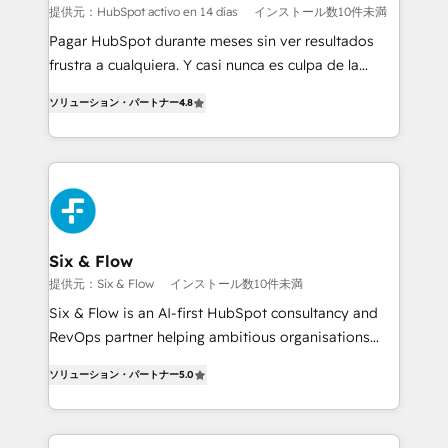
Sales Consulting • Marketing Automation What
提供元：HubSpot activo en 14 días
インストール数10件未満
makes us different? 🚀 Top 0.5% of global HubSpot
Pagar HubSpot durante meses sin ver resultados
agencies ⚙️ The strongest technical ability and
frustra a cualquiera. Y casi nunca es culpa de la
integration capabilities 💼 Consultative, long-term
herramienta: es del enfoque con el que se
partners who will embed ourselves into your
ソリューション・パートナー
4.8
implementó. Trabajamos con un catálogo de +80
business, processes and systems 🏢 We specialise in
casos de uso: cada uno resuelve un problema
working with mid-market and enterprise
concreto de tu operación en HubSpot. La entrega
organisations, global organisations and those with
toma de 1 a 3 semanas por caso, abordamos varios
complex use cases 🏆 CRM Implementation,
en paralelo cuando tiene sentido, y siempre
Platform Enablement, Custom Integration and
confirmamos resultados antes de seguir avanzando.
Onboarding Accredited 🔐 ISO27001 & ISO9001
Empiezas a ver resultados antes de que termine el
Six & Flow
Certified
mes. 🏆 HubSpot Partner of the Year 2022, máximo
提供元：Six & Flow
インストール数10件未満
reconocimiento del ecosistema. Elite Solutions
Six & Flow is an AI-first HubSpot consultancy and
Partner, el nivel más alto. +700 clientes
RevOps partner helping ambitious organisations
implementados en LATAM, Marcas como Hyatt,
grow with clarity, confidence, and intelligence.
Hospital ABC, Hogares Unión, Yves Rocher,
ソリューション・パートナー
5.0
Operating across the UK, Netherlands, Ireland, and
MacStore, Café Britt, Bella Piel, confiaron en
Canada, we’ve delivered thousands of successful
nosotros para impulsar la eficiencia de sus procesos
HubSpot projects for mid-market and enterprise