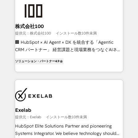
business systems. Built to serve growing mid-
market and enterprise organizations, our team
combines strong technical execution with real
business perspective. Many of our consultants have
株式会社100
scaled businesses themselves, giving us a practical
提供元：株式会社100
インストール数10件未満
understanding of what owners and operators need
🏢 HubSpot × AI Agent × DX を統合する「Agentic
as their systems, data, and processes evolve. Since
CRM パートナー」 経営課題と現場業務をつなぐAIネイ
2014, we’ve supported 1,400+ clients across a wide
ティブ・エージェンシーとして、HubSpot Eliteの実装
range of industries, including healthcare, software,
ソリューション・パートナー
4.9
力で顧客フロント業務を再設計します。 💡 100inc は何
B2B services, manufacturing, financial services and
をする会社か？ HubSpotを共通基盤に、AIエージェン
more. Whether clients are new to HubSpot or
トを組み込んだ顧客フロント業務（マーケティング・営
expanding into more advanced use cases, we focus
業・CS）を組織全体で設計・実装する日本のAIネイテ
on delivering clean, scalable, AI-ready systems that
ィブ・エージェンシーです。事業部・グループ会社・部
create long-term value and a consistently strong
門が分立する組織で、データと業務プロセスのサイロ化
client experience.
を、CRMを軸とした全社共通基盤に再構築します。意
Exelab
思決定者・PMO・現場担当者に並走します。 1️⃣
提供元：Exelab
インストール数10件未満
HubSpot導入・活用支援 顧客データの一元化から、
HubSpot Elite Solutions Partner and pioneering
GTMの見える化・自動化まで。全Hub統合運用、デー
Systems Integrator. We believe technology should