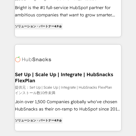
Marketing Enablement HubSpot Impact Award 🏆
Bright is the #1 full-service HubSpot partner for
2018 Website Design HubSpot Impact Award 🏆2017
ambitious companies that want to grow smarter.
Website Design HubSpot Impact Award 🏆2016
From HubSpot onboarding, to training, from
Growth-Driven Design Agency of the Year 🏆2016
ソリューション・パートナー
4.9
developing a new website to lead generation and
Sales Enablement HubSpot Impact Award 🏆2015
digital marketing; we do it all (and with great
Growth-Driven Design Agency of the Year 🏆2015
results)! In short, our services include: - HubSpot
Became the 5th Agency to reach Diamond 🏆2014
consultancy: onboarding, training, data migration -
HubSpot COS Performance Award 🏆2014 HubSpot
HubSpot development: websites, custom modules,
COS Design Award 🏆2013 HubSpot Marketplace
integrations - Marketing & sales solutions: digital
Provider of the Year 🏆2011 Became a HubSpot
marketing, advertising, campaigns, content and
Set Up | Scale Up | Integrate | HubSnacks
Partner 📆Founded in 1997
FlexPlan
design We connect people, data and technology to
improve customer experiences. With our bright
提供元：Set Up | Scale Up | Integrate | HubSnacks FlexPlan
インストール数10件未満
people, exciting ideas and can-do mentality, we
Join over 1,500 Companies globally who've chosen
ensure revenue growth on a daily basis. So tell us
HubSnacks as their on-ramp to HubSpot since 2014
your challenge; our passionate and growth driven
Simple pay-as-you-go plans that accelerate value...
team of 100+ experts is ready for you! Driving digital
ソリューション・パートナー
4.9
1️⃣ Set Up | Onboarding New or Check-fixing existing
growth | www.brightdigital.com
HubSpot portals 2️⃣ Scale Up | 100% HubSpot Task