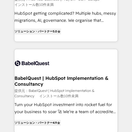
インストール数10件未満
across ChatGPT, Claude, Perplexity, Gemini and
Google AI Overviews. HubSpot Impact Award -
HubSpot getting complicated? Multiple hubs, messy
Customer First HubSpot Impact Award - Integrations
migrations, AI, governance. We organise that
Innovation HubSpot Impact Award - Platform
complexity, so your team can put HubSpot to work...
ソリューション・パートナー
5.0
Migration Excellence HubSpot Impact Award -
Welcome to our Profile! We help with: • CRM
Platform Excellence 40+ full-time HubSpot
implementation, reports, workflows, and team
professionals. 100s of certifications and
training • CRM migration from Salesforce, Pipedrive,
accreditations with HubSpot.
Dynamics and others • Technical projects including
custom API integrations • AI governance for
HubSpot-centred operations A little about us: •
Boutique 'Elite' team of 12 • 150+ clients across Sales
BabelQuest | HubSpot Implementation &
Consultancy
Hub, Marketing Hub, Service Hub, Data Hub and
CMS • ISO/IEC 27001:2022, ISO 9001:2015, and ISO
提供元：BabelQuest | HubSpot Implementation &
Consultancy
インストール数10件未満
42001:2023 certified - the AI management standard •
Turn your HubSpot investment into rocket fuel for
GuardHub: our AI governance framework, built on
your business to soar 🚀 We’re a team of accredited
ISO 42001 Ready for the next step? Click the 👈
HubSpot experts ready to help you. We can
'𝗖𝗼𝗻𝘁𝗮𝗰𝘁 𝗯𝘂𝘀𝗶𝗻𝗲𝘀𝘀' button to get in touch (𝘸𝘦'𝘳𝘦
ソリューション・パートナー
4.9
implement the platform into complex business
𝘴𝘶𝘱𝘦𝘳 𝘳𝘦𝘴𝘱𝘰𝘯𝘴𝘪𝘷𝘦)