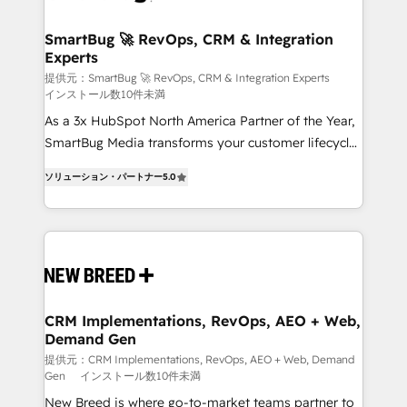
HubSpot大百科 出版 CRM・AI活用に関するご相談、現
"accelerating a mess." ⚙️ Elite Engineering & AI
状整理の壁打ちなど、構想段階からお気軽にお問い合わ
Scalable Architecture: Zero-technical-debt setup
SmartBug 🚀 RevOps, CRM & Integration
せください。
Experts
across all Hubs, validated by our 7 HubSpot
Accreditations. AI-Powered RevOps: Breeze AI,
提供元：SmartBug 🚀 RevOps, CRM & Integration Experts
インストール数10件未満
custom AI agents, and high-integrity migrations for
As a 3x HubSpot North America Partner of the Year,
total reporting clarity. Security & Compliance: SOC 2
SmartBug Media transforms your customer lifecycle
Type I and HIPAA attested for enterprise-grade data
into a revenue engine. Our unified ecosystem
security. 🏆 Why Bluleadz? GTM OS Partner | 16+
ソリューション・パートナー
5.0
includes specialized divisions Globalia (AI &
Years Experience | 1,000+ Five-Star Reviews
Software) and Point Success Media (Paid Media),
making this the official home for all three brands. 🔄
Implementation & Integration - Seamless migrations
and system integrations powered by Globalia’s
technical development team. - 19 HubSpot-certified
trainers to drive platform adoption. 📈 Revenue
CRM Implementations, RevOps, AEO + Web,
Demand Gen
Generation - Full-funnel marketing and high-
performance advertising via Point Success Media. -
提供元：CRM Implementations, RevOps, AEO + Web, Demand
Gen
インストール数10件未満
Expert deployment of Breeze AI and custom agents
New Breed is where go-to-market teams partner to
to automate growth. 🏆 Elite Excellence - 8 platform