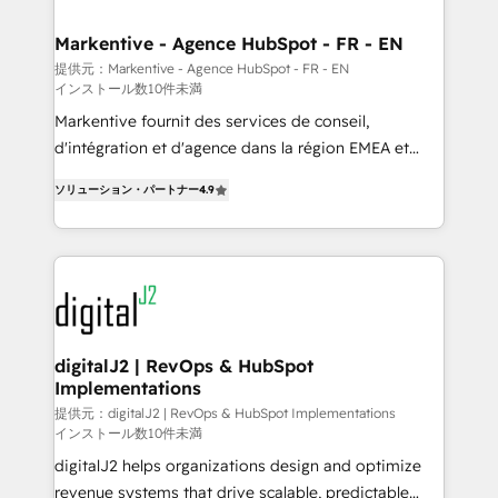
learn the ins-and-outs of HubSpot. We give you a
Personal Consultant + Tech Team to handle the
Markentive - Agence HubSpot - FR - EN
heavy lifting of mapping out AND building your ideal
提供元：Markentive - Agence HubSpot - FR - EN
インストール数10件未満
system. + Get best practices and 'don't know what
you don't know' recommendations to maximize
Markentive fournit des services de conseil,
conversions! OTF is an Elite Partner (top 1% of
d'intégration et d'agence dans la région EMEA et
6,500+ Partners) and was named 2023 HubSpot
North America. Avec plus de 115 experts en
ソリューション・パートナー
4.9
Partner of the Year 💥 Trusted by 2,500+ companies
marketing automation, Growth, Revops, CRM et
to help them scale and close more business, by
webdesign. Markentive is both a consulting firm, a
using HubSpot (the right way). ⭐️ Here's more info:
digital agency and an integrator. With over 115
www.onthefuze.com/hubspot-admin Contact us to
experts in marketing automation, growth, revops,
learn more!
CRM and webdesign (We focus on EMEA - USA
customers).
digitalJ2 | RevOps & HubSpot
Implementations
提供元：digitalJ2 | RevOps & HubSpot Implementations
インストール数10件未満
digitalJ2 helps organizations design and optimize
revenue systems that drive scalable, predictable