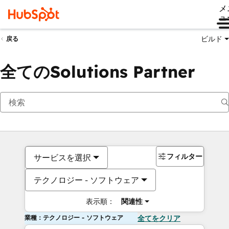
メ
ュ
ビルド
戻る
全てのSolutions Partner
フィルター
サービスを選択
テクノロジー - ソフトウェア
表示順：
関連性
業種：テクノロジー - ソフトウェア
全てをクリア