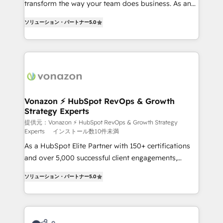
transform the way your team does business. As an
27001:2022 and ISO 9001:2015 across all seven
Elite HubSpot Solutions Partner, we specialize in
international offices and 175+ employees.
ソリューション・パートナー
5.0
creating tailored, end-to-end CRM solutions that
accelerate growth, improve operational efficiency,
and ensure faster time to value on HubSpot. What
sets us apart? Our people-centric approach. From
day one, our team takes the time to deeply
understand your unique needs, crafting custom
strategies that deliver impactful results. Our mission
Vonazon ⚡ HubSpot RevOps & Growth
Strategy Experts
is to empower you to unlock HubSpot’s full potential
—faster. Through expert training, unmatched
提供元：Vonazon ⚡ HubSpot RevOps & Growth Strategy
Experts
インストール数10件未満
responsiveness, and ongoing support, we equip
As a HubSpot Elite Partner with 150+ certifications
your team to adopt new systems with confidence
and over 5,000 successful client engagements,
and achieve a unified, data-driven approach to
Vonazon turns marketing complexity into
customer engagement.
ソリューション・パートナー
5.0
measurable, scalable growth. From onboarding to
enterprise-grade campaigns, our in-house team
builds scalable strategies that drive long-term
revenue. ⚙️ HubSpot Integration & Optimization •