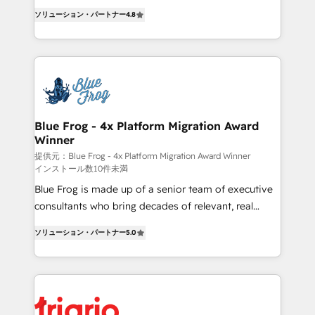
CRM, Solutions Architecture, Onboarding , Data
HubSpot CRM Partner offering you a roadmap on
ソリューション・パートナー
4.8
Migration, Custom Integration & Platform
maximizing EBITDA and achieving Commercial
Enablement -Onboarded over 500 businesses to
Excellence. With our targeted processes, we
HubSpot -Top 1% of partners worldwide -In-house
strengthen your digital transformation and minimize
team of 25+ experts Contact us today to help you
costs. As HubSpot's Advanced Accredited CRM
get more from your investment in HubSpot.
Implementation partner, we provide expertise to
www.bbdboom.com
drive your business forward. Since 2015 we are fully
dedicated to HubSpot and with an experienced
Blue Frog - 4x Platform Migration Award
Winner
team (50+), we work with reputable companies in
B2B sectors such as manufacturing, SaaS and
提供元：Blue Frog - 4x Platform Migration Award Winner
インストール数10件未満
business services. We prepare a customized
Blue Frog is made up of a senior team of executive
business case that demonstrates the value and
consultants who bring decades of relevant, real
impact of your digital transformation, including a
world experience to our client engagements. "Blue
detailed financial rationale with a focus on ROI and
ソリューション・パートナー
5.0
Frog is a top, trusted partner in HubSpot's
TCO. As a trusted extension of your team, we
ecosystem for a reason. Their team brings over a
believe in the power of partnership. Together, we
decade of experience to the table, along with deep
embark on a transformational journey that sets your
knowledge of the HubSpot platform and strategies
business up for long-term success. Unlock your
for driving growth. They are committed to helping
business. If not now, when?