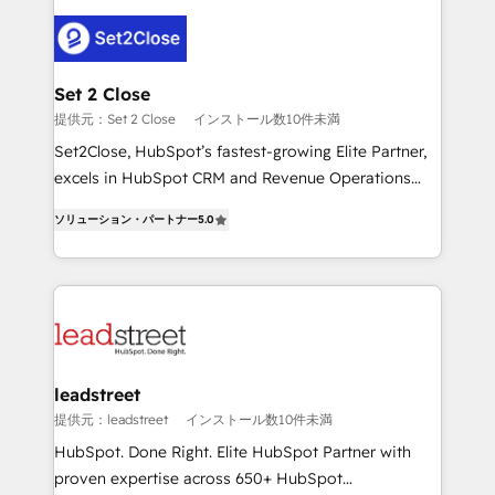
en HubSpot. No necesitas tener todas las
clients worldwide, with over 10 years experience. We
respuestas para empezar. Te ayudamos a identificar
combine HubSpot, data, and AI to design connected
el primer caso de uso que más impacto te dará.
go-to-market systems that align people, process,
Solo continúas si ves valor real en los primeros 14
and technology for predictable, scalable revenue
Set 2 Close
días.
growth. Our expertise spans RevOps, CRM and data
提供元：Set 2 Close
インストール数10件未満
architecture, AI enablement, and strategic marketing,
Set2Close, HubSpot’s fastest-growing Elite Partner,
delivered through our proprietary FLAIR framework
excels in HubSpot CRM and Revenue Operations
for responsible AI adoption. As a HubSpot Elite
(RevOps) services to boost B2B sales and growth.
Partner and ISO 27001:2022 certified consultancy,
ソリューション・パートナー
5.0
As a top HubSpot Elite Partner, we specialize in
we blend strategy, creativity, and technology to help
custom HubSpot CRM solutions. Our experts design,
organisations scale smarter and grow stronger.
implement, and optimize systems to enhance user
experience, functionality, and adoption across sales,
marketing, and service teams. From setup to
refinement, we streamline workflows, improve lead
management, and speed up deal closures. With 500+
leadstreet
projects completed, our Agile approach ensures your
提供元：leadstreet
インストール数10件未満
HubSpot CRM drives measurable results. Our
HubSpot. Done Right. Elite HubSpot Partner with
RevOps services align your sales, marketing, and
proven expertise across 650+ HubSpot