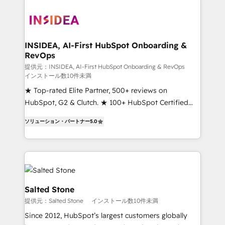
INSIDEA, AI-First HubSpot Onboarding &
RevOps
提供元：INSIDEA, AI-First HubSpot Onboarding & RevOps
インストール数10件未満
★ Top-rated Elite Partner, 500+ reviews on
HubSpot, G2 & Clutch. ★ 100+ HubSpot Certified
Experts & Trainers across the team ★ 1,500+
ソリューション・パートナー
5.0
implementations across five continents ★ AI-First,
RevOps-led, Onboarding obsessed ★ Company of
the Year 2024/25 INSIDEA helps growing companies
turn HubSpot into a revenue engine. We onboard
your team, migrate your data, and build AI-powered
workflows that drive adoption from week one, in
Salted Stone
your time zone. What we do ➤ Onboarding: Live in
提供元：Salted Stone
インストール数10件未満
weeks, with workflows built around your business,
Since 2012, HubSpot’s largest customers globally
not a template. ➤ Migration: Move from any legacy