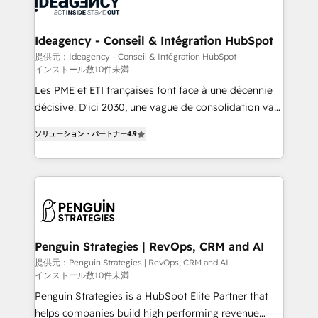
Randstad, Uber Freight, and HubSpot itself. We have
cumulées
the largest technical consulting team of any HubSpot
partner and expertise across operational strategy,
Ideagency - Conseil & Intégration HubSpot
business-first process building, system integration,
提供元：Ideagency - Conseil & Intégration HubSpot
インストール数10件未満
custom development, and extensibility. When you
work with Aptitude 8, you get a team – not an
Les PME et ETI françaises font face à une décennie
individual – with embedded consulting, strategy,
décisive. D'ici 2030, une vague de consolidation va
development, and project management. We have
recomposer le marché. Seules survivront les
ソリューション・パートナー
4.9
100% US-based, FTE team members. We offer
entreprises qui auront réussi leur transformation. Le
project-based and managed services engagements
problème ? 58% des dirigeants savent que l'IA est
that include new HubSpot implementations,
vitale pour leur survie. Mais 57% n'ont aucune
migrations from other platforms, systems
stratégie. Et 43% ne maîtrisent même pas leurs
integration, extensibility, custom development, and
données. C'est le paradoxe français : conscience
ongoing RevOps support.
totale, action nulle. La solution s'appelle l'Entreprise
Augmentée. Ce n'est pas une entreprise qui utilise
Penguin Strategies | RevOps, CRM and AI
l'IA. C'est une organisation qui a réussi la symbiose
提供元：Penguin Strategies | RevOps, CRM and AI
インストール数10件未満
entre l'expertise humaine et l'intelligence artificielle.
Pas pour remplacer l'humain, mais pour l'augmenter.
Penguin Strategies is a HubSpot Elite Partner that
Chez Ideagency, nous accompagnons cette
helps companies build high performing revenue