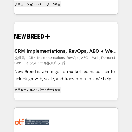
into a revenue engine. Our unified ecosystem
ソリューション・パートナー
5.0
security. 🏆 Why Bluleadz? GTM OS Partner | 16+
includes specialized divisions Globalia (AI &
Years Experience | 1,000+ Five-Star Reviews
Software) and Point Success Media (Paid Media),
making this the official home for all three brands. 🔄
Implementation & Integration - Seamless migrations
and system integrations powered by Globalia’s
technical development team. - 19 HubSpot-certified
trainers to drive platform adoption. 📈 Revenue
CRM Implementations, RevOps, AEO + Web,
Demand Gen
Generation - Full-funnel marketing and high-
提供元：CRM Implementations, RevOps, AEO + Web, Demand
Gen
インストール数10件未満
performance advertising via Point Success Media. -
Expert deployment of Breeze AI and custom agents
New Breed is where go-to-market teams partner to
to automate growth. 🏆 Elite Excellence - 8 platform
unlock growth, scale, and transformation. We help
accreditations and deep HIPAA-compliance
companies activate HubSpot’s AI-powered
ソリューション・パートナー
5.0
expertise. - A team of 250+ experts dedicated to
customer platform and operationalize HubSpot’s
your resilient growth.
Loop Marketing framework through expert-led
services, smart agents, and purpose-built apps,
tailored to your business. Together, we unlock
results, fast. ⚙️CRM & RevOps: Align all Hubs to your
buyer journey for clean data, scalability, & reporting.