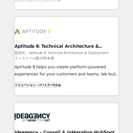
HubSpot dans votre organisation. Pour toute
l'intégration CRM et le développement des revenus
question technique ou besoin de structuration de
auprès de vos comptes existants. En France et à
votre projet HubSpot, contactez notre équipe pour
l'international, nous travaillons avec des ETI
un échange dédié.
ambitieuses, des grands groupes voulant aller au-
delà d’une simple transformation digitale et des
startups florissantes. Nos 3 grandes expertises sont :
➤ L’intégration de CRM et de méthodologie RevOps
Aptitude 8: Technical Architecture &
Deployment
pour aligner les équipes marketing, commerciales et
提供元：Aptitude 8: Technical Architecture & Deployment
インストール数10件未満
support client (data migration, synchronisation API,
audit et maintenance) ➤ La création de sites internet
Aptitude 8 helps you create platform-powered
de conversion qui transforment les visiteurs en
experiences for your customers and teams. We build
opportunités d'affaires ➤ La mise en place de
multi-hub solutions and orchestrate operations
ソリューション・パートナー
5.0
stratégies d'acquisition marketing (SEO, SEA,
across your entire tech stack. Aptitude 8 is trusted
inbound, automatisation marketing, ABM, IA,
by top brands such as Lenovo, Bluetooth,
emailing) Informations clés : - 10 ans d'expérience -
International Sports Sciences Association, SXSW,
100+ intégrations CRM HubSpot réussies - 40
Notion, Soundcloud, American Nurses Association,
experts conseil - 150 certifications HubSpot
Randstad, Uber Freight, and HubSpot itself. We have
cumulées
the largest technical consulting team of any HubSpot
partner and expertise across operational strategy,
Ideagency - Conseil & Intégration HubSpot