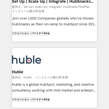
marketing, advertising, campaigns, content and
Set Up | Scale Up | Integrate | HubSnacks
Partner 📆Founded in 1997
FlexPlan
design We connect people, data and technology to
提供元：Set Up | Scale Up | Integrate | HubSnacks FlexPlan
インストール数10件未満
improve customer experiences. With our bright
people, exciting ideas and can-do mentality, we
Join over 1,500 Companies globally who've chosen
ensure revenue growth on a daily basis. So tell us
HubSnacks as their on-ramp to HubSpot since 2014
your challenge; our passionate and growth driven
Simple pay-as-you-go plans that accelerate value...
ソリューション・パートナー
4.9
team of 100+ experts is ready for you! Driving digital
1️⃣ Set Up | Onboarding New or Check-fixing existing
growth | www.brightdigital.com
HubSpot portals 2️⃣ Scale Up | 100% HubSpot Task
Execution... Global 24/7 ... All Experts 3️⃣ Integrate |
your entire Tech Stack with Custom Integrations
Slash months from your API Integration project... ⬅️
Click "Contact Business" ⬅️ to access 150+ Kickstart
Integration templates that put HubSpot in the center
Huble
of your tech stack, syncing... 🛍️ Shopify or
提供元：Huble
インストール数10件未満
WooCommerce 💲 Stripe or Paypal 💰 Sage or
Huble is a global HubSpot, marketing, and creative
Netsuite 🤖 Google or Microsoft ✍️ DocuSign or
consultancy working with mid-market and enterprise
PandaDoc 🌐 Avalara or Quaderno HubSnacks holds
businesses. We go beyond implementation, shaping
the rare Advanced "Custom Integrations"
ソリューション・パートナー
4.9
the strategy, processes, and teams that turn
Accreditation, securely sync data across... 🔄 any
HubSpot into a genuine growth engine. Named