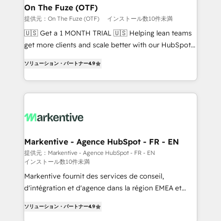
🎯Demand Gen & ABM: Drive pipeline with inbound,
On The Fuze (OTF)
ABM, AEO, SEO, & paid media. 👩‍💻Web Design:
提供元：On The Fuze (OTF)
インストール数10件未満
Build high-performing websites with UX, messaging,
🇺🇸 Get a 1 MONTH TRIAL 🇺🇸 Helping lean teams
& conversion strategy that drive results. 🤖AI
get more clients and scale better with our HubSpot
Strategy: Activate Breeze Agents, configure HubSpot
Consulting & 'Done For You' Services. 🚀 Who We
AI, & maximize AEO with tailored AI services. 🧩
ソリューション・パートナー
4.9
Work With 🚀 We help lean, growing companies: -
Integrations: Extend HubSpot with custom
Win more business - Reduce no-shows - Improve
integrations, hosting, & maintenance.
lead & deal conversion rates - Scale with less
headcount ...by using HubSpot's full capabilities. 🤓
What do you get? 🤓 Our client's are too busy to
learn the ins-and-outs of HubSpot. We give you a
Personal Consultant + Tech Team to handle the
Markentive - Agence HubSpot - FR - EN
heavy lifting of mapping out AND building your ideal
提供元：Markentive - Agence HubSpot - FR - EN
インストール数10件未満
system. + Get best practices and 'don't know what
you don't know' recommendations to maximize
Markentive fournit des services de conseil,
conversions! OTF is an Elite Partner (top 1% of
d'intégration et d'agence dans la région EMEA et
6,500+ Partners) and was named 2023 HubSpot
North America. Avec plus de 115 experts en
ソリューション・パートナー
4.9
Partner of the Year 💥 Trusted by 2,500+ companies
marketing automation, Growth, Revops, CRM et