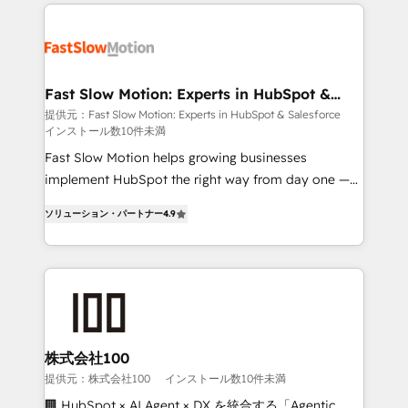
Implementation, Data Migration & Custom
getting in the way. That’s where we come in. We
Integration. 📩 Parlons de votre projet →
partner with scaling businesses across the UK to
digitaweb.com
design, implement, and optimise HubSpot so it
actually drives revenue, not just reports on it. Our
services include: - Choosing the right HubSpot
Fast Slow Motion: Experts in HubSpot &
Salesforce
package for your business - Full CRM, Marketing, and
提供元：Fast Slow Motion: Experts in HubSpot & Salesforce
インストール数10件未満
Sales Hub implementations - Custom dashboards
and reporting - Workflow automation and data
Fast Slow Motion helps growing businesses
clean-up - Sales enablement and team training -
implement HubSpot the right way from day one —
Ongoing optimisation and RevOps support Based in
with the flexibility to scale as complexity increases.
ソリューション・パートナー
4.9
Leeds and London, we partner with SMEs across the
Highly certified in both HubSpot and Salesforce, we
UK who are ready to turn HubSpot into the growth
bring deep experience in CRM implementation,
engine it’s meant to be.
integrations, and data migration across modern
business systems. Built to serve growing mid-
market and enterprise organizations, our team
combines strong technical execution with real
business perspective. Many of our consultants have
株式会社100
scaled businesses themselves, giving us a practical
提供元：株式会社100
インストール数10件未満
understanding of what owners and operators need
🏢 HubSpot × AI Agent × DX を統合する「Agentic