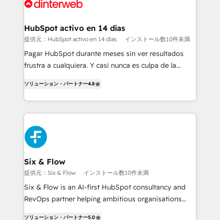
more people - Get the most out of your HubSpot
supercharge revenue operations Key services: • CRM
investment
Implementation • Systems Integration • Digital
Transformation / Web Development • RevOps &
HubSpot activo en 14 días
Sales Consulting • Marketing Automation What
提供元：HubSpot activo en 14 días
インストール数10件未満
makes us different? 🚀 Top 0.5% of global HubSpot
Pagar HubSpot durante meses sin ver resultados
agencies ⚙️ The strongest technical ability and
frustra a cualquiera. Y casi nunca es culpa de la
integration capabilities 💼 Consultative, long-term
herramienta: es del enfoque con el que se
partners who will embed ourselves into your
ソリューション・パートナー
4.8
implementó. Trabajamos con un catálogo de +80
business, processes and systems 🏢 We specialise in
casos de uso: cada uno resuelve un problema
working with mid-market and enterprise
concreto de tu operación en HubSpot. La entrega
organisations, global organisations and those with
toma de 1 a 3 semanas por caso, abordamos varios
complex use cases 🏆 CRM Implementation,
en paralelo cuando tiene sentido, y siempre
Platform Enablement, Custom Integration and
confirmamos resultados antes de seguir avanzando.
Onboarding Accredited 🔐 ISO27001 & ISO9001
Empiezas a ver resultados antes de que termine el
Six & Flow
Certified
mes. 🏆 HubSpot Partner of the Year 2022, máximo
提供元：Six & Flow
インストール数10件未満
reconocimiento del ecosistema. Elite Solutions
Six & Flow is an AI-first HubSpot consultancy and
Partner, el nivel más alto. +700 clientes
RevOps partner helping ambitious organisations
implementados en LATAM, Marcas como Hyatt,
grow with clarity, confidence, and intelligence.
Hospital ABC, Hogares Unión, Yves Rocher,
ソリューション・パートナー
5.0