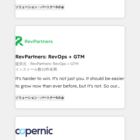
CRM. Zero downtime, full data integrity. ➤
management, systems integration, and creative
Implementation: Configure HubSpot to run your
ソリューション・パートナー
5.0
solutions that deliver measurable impact and
revenue process. Sales, marketing, and service wired
transform brand experiences As one of the few full-
together. ➤ AI and Integrations: Layer Breeze AI,
service creative agencies in the HubSpot
custom agents, and APIs to remove manual work. ➤
ecosystem, we blend strategy, technology, & award-
Ongoing Management: Monthly tune-ups, feature
winning design to build scalable, globally
rollouts, adoption coaching. Buying HubSpot,
regionalized HubSpot websites, integrated
switching to it, or reviving a stale portal? We are
marketing campaigns, & RevOps frameworks that
RevPartners: RevOps + GTM
built for the work.
fuel long-term success We connect the entire
提供元：RevPartners: RevOps + GTM
インストール数10件未満
customer lifecycle through seamless integrations,
ensure long-term adoption with change-
It's harder to win. It's not just you. It should be easier
management programs, and align marketing, sales,
to grow now than ever before, but it's not. So our
and service to drive sustainable growth With 6 key
focus is serving you, the person responsible for the
ソリューション・パートナー
5.0
HubSpot accreditations and experience across
revenue number. We do that by bridging the gap
hundreds of organizations in dozens of industries,
where agencies fail: combining GTM strategy with
there’s a good chance one of our globally integrated
technical execution to solve the right problem at the
teams has worked with clients just like you Let’s
right time, with the right solution. We don’t just
explore whether S2 is the partner you’ve been
implement your CRM. We engineer revenue
looking for...and get your next big initiative moving!
outcomes for the GTM owner on HubSpot. We Build