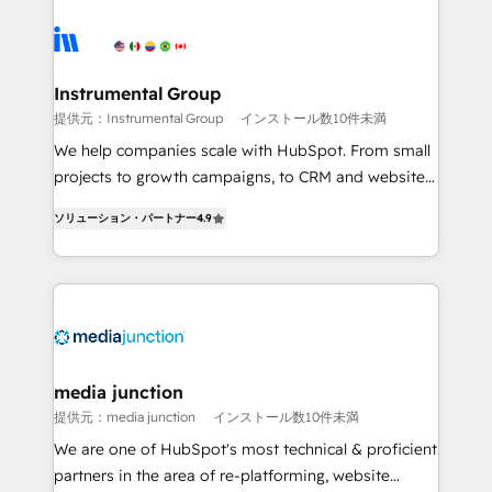
streamline your HubSpot experience. 🚀HubSpot
Elite Partners with 10+ years of HubSpot experience
🤝HubSpot Premier Integration partner 🤝Google
Premier Partner 2023 🌟5 HubSpot Accreditations 🌟
Instrumental Group
Won HubSpot Theme Challenge 2021 🌟INBOUND’19
提供元：Instrumental Group
インストール数10件未満
HubSpot Rising Star Why us? Harnessing the full
We help companies scale with HubSpot. From small
potential of the powerful HubSpot CRM. ✔️A team of
projects to growth campaigns, to CRM and websites.
HubSpot experts backed by over 10+ years of
Hire an agency that's experienced in every inch of
HubSpot experience ✔️Flexible pricing models —
ソリューション・パートナー
4.9
HubSpot and willing to work hand-in-hand with your
Hourly-fee (assigned one Dedicated HubSpot
team to simplify the complex and build a better
Admin); Monthly-fee (HubSpot Admin + Project
experience for your team and customers.
Manager); and Fixed Project Cost (as per
requirement). ✔️Helped over 25,000+ customers so
far with our HubSpot solutions. ✔️Bespoke apps &
on-demand bundle services. Connect with us today!
media junction
提供元：media junction
インストール数10件未満
We are one of HubSpot's most technical & proficient
partners in the area of re-platforming, website