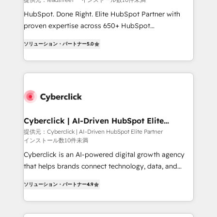
HubSpot CRM drives measurable results. Our
HubSpot. Done Right. Elite HubSpot Partner with
RevOps services align your sales, marketing, and
proven expertise across 650+ HubSpot
customer success teams for peak performance. We
implementations. With 12+ years of HubSpot
optimize the revenue lifecycle—lead generation to
ソリューション・パートナー
5.0
experience, we help you use the HubSpot platform
retention—by refining processes and eliminating
to its fullest capacity, improve your current HubSpot
inefficiencies. Using HubSpot tools and data-driven
website, or build your new one.
strategies, we create scalable solutions that
maximize profitability and adapt to your goals.
Cyberclick | AI-Driven HubSpot Elite
Partner
提供元：Cyberclick | AI-Driven HubSpot Elite Partner
インストール数10件未満
Cyberclick is an AI-powered digital growth agency
that helps brands connect technology, data, and
creativity to achieve measurable results. Founded in
ソリューション・パートナー
4.9
Barcelona and operating across Spain, LATAM, and
the UK, we support global companies in building
smarter marketing, sales, and customer success