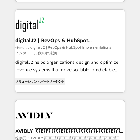
to help them scale and close more business, by
webdesign. Markentive is both a consulting firm, a
using HubSpot (the right way). ⭐️ Here's more info:
digital agency and an integrator. With over 115
www.onthefuze.com/hubspot-admin Contact us to
experts in marketing automation, growth, revops,
learn more!
CRM and webdesign (We focus on EMEA - USA
customers).
digitalJ2 | RevOps & HubSpot
Implementations
提供元：digitalJ2 | RevOps & HubSpot Implementations
インストール数10件未満
digitalJ2 helps organizations design and optimize
revenue systems that drive scalable, predictable
growth. As a triple-accredited HubSpot Solutions
ソリューション・パートナー
5.0
Partner, we specialize in both strategic RevOps
planning and hands-on technical execution - building
the operational foundation companies need to
thrive. Industries we specialize in: - Manufacturing -
Healthcare - Financial Services - Managed IT (MSP) -
Franchises - Professional Services - And more! How
we help: ✔️ Full HubSpot implementations and portal
AVIDLY 🇬🇧🇫🇮🇸🇪🇩🇰🇺🇸🇨🇦🇳🇴🇩🇪🇦🇺
🇳🇿
optimization ✔️ Data migrations, CRM architecture,
提供元：AVIDLY 🇬🇧🇫🇮🇸🇪🇩🇰🇺🇸🇨🇦🇳🇴🇩🇪🇦🇺🇳🇿