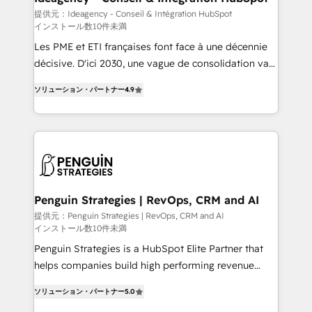
business-first process building, system integration,
提供元：Ideagency - Conseil & Intégration HubSpot
インストール数10件未満
custom development, and extensibility. When you
work with Aptitude 8, you get a team – not an
Les PME et ETI françaises font face à une décennie
individual – with embedded consulting, strategy,
décisive. D'ici 2030, une vague de consolidation va
development, and project management. We have
recomposer le marché. Seules survivront les
ソリューション・パートナー
4.9
100% US-based, FTE team members. We offer
entreprises qui auront réussi leur transformation. Le
project-based and managed services engagements
problème ? 58% des dirigeants savent que l'IA est
that include new HubSpot implementations,
vitale pour leur survie. Mais 57% n'ont aucune
migrations from other platforms, systems
stratégie. Et 43% ne maîtrisent même pas leurs
integration, extensibility, custom development, and
données. C'est le paradoxe français : conscience
ongoing RevOps support.
totale, action nulle. La solution s'appelle l'Entreprise
Augmentée. Ce n'est pas une entreprise qui utilise
Penguin Strategies | RevOps, CRM and AI
l'IA. C'est une organisation qui a réussi la symbiose
提供元：Penguin Strategies | RevOps, CRM and AI
インストール数10件未満
entre l'expertise humaine et l'intelligence artificielle.
Pas pour remplacer l'humain, mais pour l'augmenter.
Penguin Strategies is a HubSpot Elite Partner that
Chez Ideagency, nous accompagnons cette
helps companies build high performing revenue
transformation. D'abord les fondations : des
operations across complex sales cycles, multi
ソリューション・パートナー
5.0
données unifiées, des processus alignés. Ensuite
system environments and global SaaS or