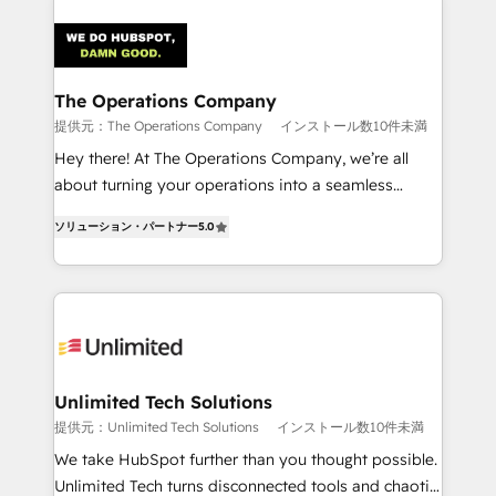
strategies. As the only HubSpot Elite Partner in
Iberia (Spain & Portugal), we combine human insight
with intelligent automation to drive sustainable
growth. Our multidisciplinary team designs solutions
The Operations Company
that simplify complexity, boost performance, and
提供元：The Operations Company
インストール数10件未満
turn innovation into real impact. 🌍 Highlights •
Hey there! At The Operations Company, we’re all
HubSpot Partner since 2012 • 2022 EMEA Impact
about turning your operations into a seamless
Award: Best Integration • 150+ successful HubSpot
experience that powers real results. We specialize in
projects • Clients in 30+ industries • Proprietary
ソリューション・パートナー
5.0
transforming complex systems into efficient,
technology for integrations • Multilingual team:
scalable solutions that work across your entire
English, Spanish, Portuguese & Italian 👉 Grow
organization. We’re a unique blend of deep HubSpot
smarter with AI and HubSpot.
expertise, strategic thinking, and hands-on
operational know-how. We know that no two
businesses are alike, so we don’t do cookie-cutter
solutions. Instead, we dive in to understand your
Unlimited Tech Solutions
needs, goals, and challenges to deliver solutions that
提供元：Unlimited Tech Solutions
インストール数10件未満
fit like a glove. We’re committed to being both
We take HubSpot further than you thought possible.
highly effective and fun to work with. We believe in
Unlimited Tech turns disconnected tools and chaotic