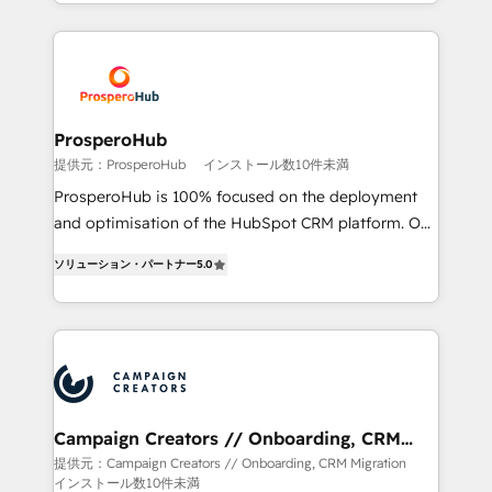
Acompañamos a las empresas en cada etapa de su
certifications, we are part of the most certified
crecimiento integrando estrategia, tecnología y
Canadian agencies, and we both hold Onboarding
procesos comerciales para potenciar resultados
Accreditations. Based in Canada (coast to coast), our
reales. Nos caracterizamos por combinar excelencia
services are offered in both English & French.
técnica con una mirada estratégica a largo plazo.
ProsperoHub
提供元：ProsperoHub
インストール数10件未満
ProsperoHub is 100% focused on the deployment
and optimisation of the HubSpot CRM platform. Our
highly experienced team of solutions experts will
ソリューション・パートナー
5.0
ensure that you achieve maximum adoption and
ROI from your HubSpot investment. Use our
extensive HubSpot, sales, marketing, service and
integrations expertise to lead your team on their
HubSpot journey, design and implement your
processes and skilfully bring your revenue
infrastructure to life. Our collaborative approach
Campaign Creators // Onboarding, CRM
Migration
keeps you in control whilst we plan and support the
提供元：Campaign Creators // Onboarding, CRM Migration
インストール数10件未満
route to your revenue goals. We have successfully