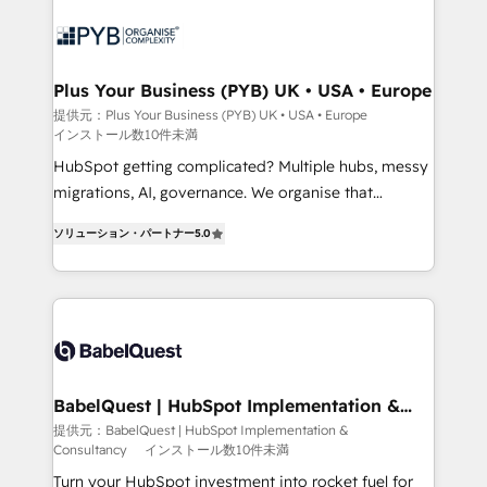
scalable retainers. Let’s make HubSpot your most
and growth-led companies across technology,
powerful growth engine. Built to convert, scale, and
professional services, financial services and
drive results.
industrial sectors. Offices in Johannesburg, Cape
Town, Dubai & London. 500+ HubSpot CRM
Plus Your Business (PYB) UK • USA • Europe
implementations delivered. AI visibility coverage
提供元：Plus Your Business (PYB) UK • USA • Europe
インストール数10件未満
across ChatGPT, Claude, Perplexity, Gemini and
Google AI Overviews. HubSpot Impact Award -
HubSpot getting complicated? Multiple hubs, messy
Customer First HubSpot Impact Award - Integrations
migrations, AI, governance. We organise that
Innovation HubSpot Impact Award - Platform
complexity, so your team can put HubSpot to work...
ソリューション・パートナー
5.0
Migration Excellence HubSpot Impact Award -
Welcome to our Profile! We help with: • CRM
Platform Excellence 40+ full-time HubSpot
implementation, reports, workflows, and team
professionals. 100s of certifications and
training • CRM migration from Salesforce, Pipedrive,
accreditations with HubSpot.
Dynamics and others • Technical projects including
custom API integrations • AI governance for
HubSpot-centred operations A little about us: •
Boutique 'Elite' team of 12 • 150+ clients across Sales
BabelQuest | HubSpot Implementation &
Consultancy
Hub, Marketing Hub, Service Hub, Data Hub and
提供元：BabelQuest | HubSpot Implementation &
Consultancy
インストール数10件未満
CMS • ISO/IEC 27001:2022, ISO 9001:2015, and ISO
42001:2023 certified - the AI management standard •
Turn your HubSpot investment into rocket fuel for