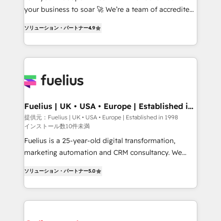
GuardHub: our AI governance framework, built on
your business to soar 🚀 We’re a team of accredited
ISO 42001 Ready for the next step? Click the 👈
HubSpot experts ready to help you. We can
ソリューション・パートナー
4.9
'𝗖𝗼𝗻𝘁𝗮𝗰𝘁 𝗯𝘂𝘀𝗶𝗻𝗲𝘀𝘀' button to get in touch (𝘸𝘦'𝘳𝘦
implement the platform into complex business
𝘴𝘶𝘱𝘦𝘳 𝘳𝘦𝘴𝘱𝘰𝘯𝘴𝘪𝘷𝘦)
environments, optimise what you've got and make
sure you can actually use it, build your website in
HubSpot or create an inbound marketing strategy
for you and execute it on HubSpot. We are on the
G-Cloud 14 CCS (Crown Commercial Service)
framework, meaning we've been accredited by
Fuelius | UK • USA • Europe | Established in
1998
HubSpot and vetted by the CCS, which means we
提供元：Fuelius | UK • USA • Europe | Established in 1998
インストール数10件未満
can support public sector companies as well the
other ones listed in our profile. Our services: -
Fuelius is a 25-year-old digital transformation,
HubSpot implementation - HubSpot CMS website
marketing automation and CRM consultancy. We
build We can do lots of things. But everything we do
enable mid-market and enterprise clients to
ソリューション・パートナー
5.0
is there for you to: - Grow revenue, and run your
maximise their return from digital and fuel their
business more efficiently - Build stronger
growth. We modernise platforms, streamline
relationships with customers - Make better
operations that are causing inefficiencies, improve
decisions with data - Find a new voice and reach
customer experiences, integrate systems, and