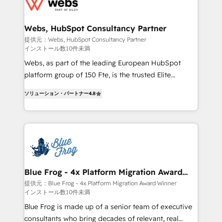
the first time 🔧 Designing and optimising your
HubSpot set-up for better results 🌐 Website design
and build using HubSpot 🔌 Integrating HubSpot
Webs, HubSpot Consultancy Partner
with other systems 🎓 Training your teams to be
提供元：Webs, HubSpot Consultancy Partner
インストール数10件未満
HubSpot pros 📊 Lead generation services using
HubSpot Why us? - SIX HubSpot Accreditations -
Webs, as part of the leading European HubSpot
awarded by HubSpot after a rigorous process for
platform group of 150 Fte, is the trusted Elite
CRM, Solutions Architecture, Onboarding , Data
HubSpot CRM Partner offering you a roadmap on
ソリューション・パートナー
4.8
Migration, Custom Integration & Platform
maximizing EBITDA and achieving Commercial
Enablement -Onboarded over 500 businesses to
Excellence. With our targeted processes, we
HubSpot -Top 1% of partners worldwide -In-house
strengthen your digital transformation and minimize
team of 25+ experts Contact us today to help you
costs. As HubSpot's Advanced Accredited CRM
get more from your investment in HubSpot.
Implementation partner, we provide expertise to
www.bbdboom.com
drive your business forward. Since 2015 we are fully
dedicated to HubSpot and with an experienced
Blue Frog - 4x Platform Migration Award
Winner
team (50+), we work with reputable companies in
提供元：Blue Frog - 4x Platform Migration Award Winner
インストール数10件未満
B2B sectors such as manufacturing, SaaS and
business services. We prepare a customized
Blue Frog is made up of a senior team of executive
business case that demonstrates the value and
consultants who bring decades of relevant, real