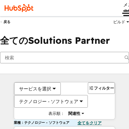
メ
ュ
ビルド
戻る
全てのSolutions Partner
フィルター
サービスを選択
テクノロジー - ソフトウェア
表示順：
関連性
業種：テクノロジー - ソフトウェア
全てをクリア