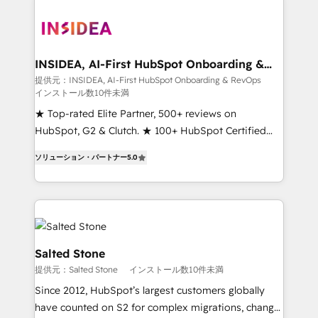
INSIDEA, AI-First HubSpot Onboarding &
RevOps
提供元：INSIDEA, AI-First HubSpot Onboarding & RevOps
インストール数10件未満
★ Top-rated Elite Partner, 500+ reviews on
HubSpot, G2 & Clutch. ★ 100+ HubSpot Certified
Experts & Trainers across the team ★ 1,500+
ソリューション・パートナー
5.0
implementations across five continents ★ AI-First,
RevOps-led, Onboarding obsessed ★ Company of
the Year 2024/25 INSIDEA helps growing companies
turn HubSpot into a revenue engine. We onboard
your team, migrate your data, and build AI-powered
workflows that drive adoption from week one, in
Salted Stone
your time zone. What we do ➤ Onboarding: Live in
提供元：Salted Stone
インストール数10件未満
weeks, with workflows built around your business,
Since 2012, HubSpot’s largest customers globally
not a template. ➤ Migration: Move from any legacy
have counted on S2 for complex migrations, change