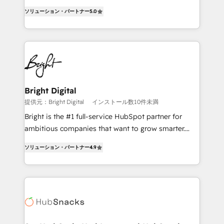
design & development. We specialize in multi-hub
ソリューション・パートナー
5.0
implementations for mid-market & enterprise
companies. We are woman-owned, powered by
coffee, and we ❤️ dogs. We produce award-winning
work for our clients. 🏆2023 Technical Expertise
Impact Award 🏆2022 Technical Expertise Impact
Award 🏆2022 Platform Migration Excellence Impact
Award 🏆2020 Elite Solutions Partner 🏆2019
Bright Digital
Integrations HubSpot Impact Award 🏆2019
提供元：Bright Digital
インストール数10件未満
Marketing Enablement HubSpot Impact Award 🏆
Bright is the #1 full-service HubSpot partner for
2018 Website Design HubSpot Impact Award 🏆2017
ambitious companies that want to grow smarter.
Website Design HubSpot Impact Award 🏆2016
From HubSpot onboarding, to training, from
Growth-Driven Design Agency of the Year 🏆2016
ソリューション・パートナー
4.9
developing a new website to lead generation and
Sales Enablement HubSpot Impact Award 🏆2015
digital marketing; we do it all (and with great
Growth-Driven Design Agency of the Year 🏆2015
results)! In short, our services include: - HubSpot
Became the 5th Agency to reach Diamond 🏆2014
consultancy: onboarding, training, data migration -
HubSpot COS Performance Award 🏆2014 HubSpot
HubSpot development: websites, custom modules,
COS Design Award 🏆2013 HubSpot Marketplace
integrations - Marketing & sales solutions: digital
Provider of the Year 🏆2011 Became a HubSpot