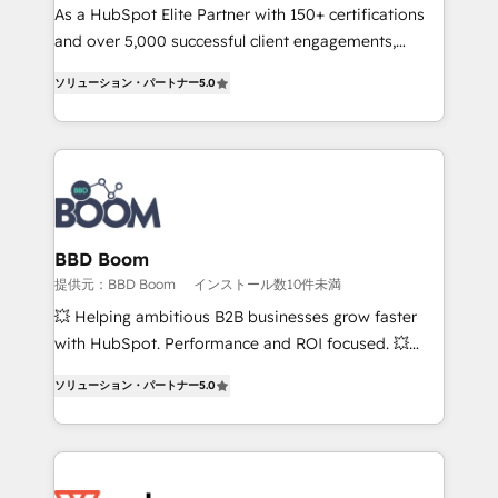
responsiveness, and ongoing support, we equip
As a HubSpot Elite Partner with 150+ certifications
your team to adopt new systems with confidence
and over 5,000 successful client engagements,
and achieve a unified, data-driven approach to
Vonazon turns marketing complexity into
ソリューション・パートナー
5.0
customer engagement.
measurable, scalable growth. From onboarding to
enterprise-grade campaigns, our in-house team
builds scalable strategies that drive long-term
revenue. ⚙️ HubSpot Integration & Optimization •
Seamless CRM, CMS, and automation setup •
Complex platform migrations and data cleanups •
Custom APIs and third-party integrations 📈 End-to-
BBD Boom
End Revenue Acceleration • Lifecycle marketing and
提供元：BBD Boom
インストール数10件未満
pipeline growth programs • Sales enablement tools
💥 Helping ambitious B2B businesses grow faster
and CRM optimization • Retention strategies with
with HubSpot. Performance and ROI focused. 💥
customer journey mapping 🏅 Elite-Level HubSpot
BBD Boom is the HubSpot partner that can help you
Execution • 750+ onboardings and 2,000+
ソリューション・パートナー
5.0
to HubSpot Better. We work with your teams to
implementations • Deep expertise across marketing,
solve all your HubSpot challenges and improve user
sales, and service hubs • Built-in flexibility for
adoption, sales process and marketing results.
startups to global brands
Services 📚 Onboarding your team to HubSpot for