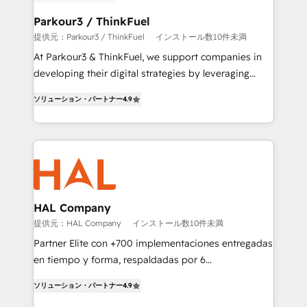
clients choose us because we blend the expertise of
a global consultancy with the care and agility of a
Parkour3 / ThinkFuel
boutique firm. At Triario, we’re big enough to deliver
提供元：Parkour3 / ThinkFuel
インストール数10件未満
but small enough to listen. Our Services: HubSpot
At Parkour3 & ThinkFuel, we support companies in
implementations & data migration Custom AI agents
developing their digital strategies by leveraging
Revenue Operations API integrations AI-ready
technologies and automating their marketing and
Website design Let’s turn your CRM into your growth
ソリューション・パートナー
4.9
sales processes to generate growth. Our offer spans
engine!
from Strategy to Operations. We specialize in CRM
onboarding and implementation, web design, sales
& marketing automation, and digital marketing. With
extensive experience working with tech companies
and manufacturers since 2002, we are committed to
empowering our clients and developing their
HAL Company
autonomy. Get to grips with HubSpot through
提供元：HAL Company
インストール数10件未満
guided implementation and seamless integration of
Partner Elite con +700 implementaciones entregadas
the CRM platform into your digital ecosystem. Would
en tiempo y forma, respaldadas por 6
you like support in deploying your inbound
acreditaciones de HubSpot y un equipo de 6
marketing strategy? We'll provide support tailored
ソリューション・パートナー
4.9
Certified Trainers avalados por HubSpot Academy.
to your needs and sales objectives. With 125+