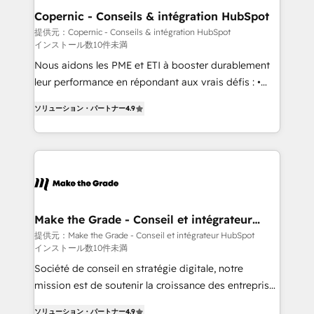
Different Because We're Built Different: - Secure:
Copernic - Conseils & intégration HubSpot
Soc2 compliant 🛡️ - Onboarding: Implementations
提供元：Copernic - Conseils & intégration HubSpot
インストール数10件未満
starting from $1,5k - Clay: Elite Studio Solutions
Partner 🤝 - Global: 75+ RPers across five continents
Nous aidons les PME et ETI à booster durablement
🌐 - Scale: Largest organically grown & fastest tiering
leur performance en répondant aux vrais défis : •
Elite HubSpot Partner 🪴 - CRM: More Sales Hub
Intégration de HubSpot avec d’autres outils (ERP,
ソリューション・パートナー
4.9
implementations than any other Partner 💻 -
téléphonie, etc.) • Alignement des équipes grâce à un
Salesforce: We convert SFDC addicts to HubSpot
outil et des données partagées • Amélioration de la
evangelists 🧡 Don't pick a marketing or technical
collecte et de l’analyse des données pour des
agency for a GTM engineer’s job. The choice is
décisions éclairées • Optimisation de l’efficacité et
yours. Start winning.
de la productivité des équipes Notre équipe de 30
consultants certifiés HubSpot aborde chaque projet
avec un engagement total, alignant processus
Make the Grade - Conseil et intégrateur
HubSpot
métiers et technologie, et guidant vos équipes à
提供元：Make the Grade - Conseil et intégrateur HubSpot
インストール数10件未満
travers le changement, tout en centrant vos objectifs
d’entreprise. Grâce à une méthodologie éprouvée
Société de conseil en stratégie digitale, notre
auprès de plus de 400 clients, nous comprenons
mission est de soutenir la croissance des entreprises
rapidement vos enjeux et intégrons parfaitement
B2B à travers l’acquisition de nouveaux clients,
ソリューション・パートナー
4.9