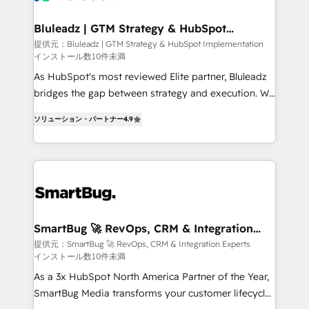
革を、構想から実装・定着までPMOとして主導。「設
Connectors, workflows, and data architectures that
定の代行ではなく、設計の責任」を引き受け、部門横断
make HubSpot the operational hub, integrated with
Bluleadz | GTM Strategy & HubSpot
の統合・浸透・変革管理を実行します。 ▸ CMS戦略設
Implementation
SAP, Microsoft Dynamics, custom ERPs, and any
提供元：Bluleadz | GTM Strategy & HubSpot Implementation
計・構築：リード獲得・CVR・SEOを前提にした情報設
インストール数10件未満
enterprise platform. Proprietary apps extend
計・導線設計・テンプレート設計をContent Hubで一体
HubSpot beyond standard configurations. -AI-
As HubSpot's most reviewed Elite partner, Bluleadz
提供。 ▸ 既存CRM・MAからの移行支援：Salesforce・
FIRST- AI across customer-facing operations to
bridges the gap between strategy and execution. We
Marketo・Pardot等からの移行、カスタム設計、履歴
accelerate decisions, streamline processes, and
don't just "set up tools" — we install the GTM
データ移行と活用設計まで。 ▸ AEO対応：ChatGPT・
ソリューション・パートナー
4.9
unlock efficiency at scale. From predictive
Operating System (GTM OS) to align your leadership
Perplexity等のAI検索からの流入・引用を前提にコンテ
intelligence to conversational AI, we turn data into
and engineer a portal that drives predictable
ンツとサイト構造を最適化。 🏆 なぜ100incを選ぶの
action and automation into competitive advantage.
revenue velocity. 🚀 GTM Strategy & Alignment
か？ ✓ HubSpot Eliteパートナー認定 ✓ HubSpotアワ
✦ 150+ implementations ✦ 100+ certifications ✦ 7
Workshops & Sprints: Identify "Valleys of Death"
ード受賞・HUGリーダー ✓ ISO27001:2022 /
accreditations
stalling growth. Fix your ICP, Math, and Story to stop
ISO9001:2015 取得 ✓ 400社以上の導入実績 ✓
"accelerating a mess." ⚙️ Elite Engineering & AI
HubSpot大百科 出版 CRM・AI活用に関するご相談、現
Scalable Architecture: Zero-technical-debt setup
SmartBug 🚀 RevOps, CRM & Integration
状整理の壁打ちなど、構想段階からお気軽にお問い合わ
Experts
across all Hubs, validated by our 7 HubSpot
提供元：SmartBug 🚀 RevOps, CRM & Integration Experts
せください。
インストール数10件未満
Accreditations. AI-Powered RevOps: Breeze AI,
custom AI agents, and high-integrity migrations for
As a 3x HubSpot North America Partner of the Year,
total reporting clarity. Security & Compliance: SOC 2
SmartBug Media transforms your customer lifecycle
Type I and HIPAA attested for enterprise-grade data