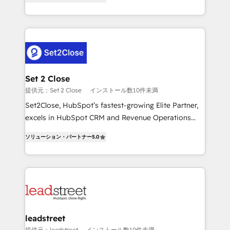
Operating across the UK, Netherlands, Ireland, and
MacStore, Café Britt, Bella Piel, confiaron en
Canada, we’ve delivered thousands of successful
nosotros para impulsar la eficiencia de sus procesos
HubSpot projects for mid-market and enterprise
en HubSpot. No necesitas tener todas las
clients worldwide, with over 10 years experience. We
respuestas para empezar. Te ayudamos a identificar
combine HubSpot, data, and AI to design connected
el primer caso de uso que más impacto te dará.
go-to-market systems that align people, process,
Solo continúas si ves valor real en los primeros 14
and technology for predictable, scalable revenue
Set 2 Close
días.
growth. Our expertise spans RevOps, CRM and data
提供元：Set 2 Close
インストール数10件未満
architecture, AI enablement, and strategic marketing,
Set2Close, HubSpot’s fastest-growing Elite Partner,
delivered through our proprietary FLAIR framework
excels in HubSpot CRM and Revenue Operations
for responsible AI adoption. As a HubSpot Elite
(RevOps) services to boost B2B sales and growth.
Partner and ISO 27001:2022 certified consultancy,
ソリューション・パートナー
5.0
As a top HubSpot Elite Partner, we specialize in
we blend strategy, creativity, and technology to help
custom HubSpot CRM solutions. Our experts design,
organisations scale smarter and grow stronger.
implement, and optimize systems to enhance user
experience, functionality, and adoption across sales,
marketing, and service teams. From setup to
refinement, we streamline workflows, improve lead
management, and speed up deal closures. With 500+
leadstreet
projects completed, our Agile approach ensures your
提供元：leadstreet
インストール数10件未満