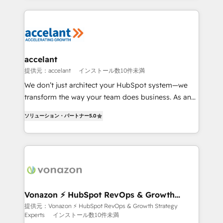
apps, in any direction. Stuck on your old CRM..?
HubSpot's Global Partner of the Year in 2024,
Migrate | seamlessly off your old CRM onto a clean
consistently ranked among their top 5 partners
new HubSpot portal with Advanced Website and
worldwide, and with over 15 years in the ecosystem,
CRM Migrations using our in-house "HubScrub" Tool.
Huble has built a track record that speaks for itself.
One company, one operating model, delivering
accelant
across offices and consulting teams in the UK, USA,
提供元：accelant
インストール数10件未満
Canada, Germany, France, Belgium, Singapore, and
We don’t just architect your HubSpot system—we
South Africa. Certified compliant with ISO/IEC
transform the way your team does business. As an
27001:2022 and ISO 9001:2015 across all seven
Elite HubSpot Solutions Partner, we specialize in
international offices and 175+ employees.
ソリューション・パートナー
5.0
creating tailored, end-to-end CRM solutions that
accelerate growth, improve operational efficiency,
and ensure faster time to value on HubSpot. What
sets us apart? Our people-centric approach. From
day one, our team takes the time to deeply
understand your unique needs, crafting custom
strategies that deliver impactful results. Our mission
Vonazon ⚡ HubSpot RevOps & Growth
Strategy Experts
is to empower you to unlock HubSpot’s full potential
提供元：Vonazon ⚡ HubSpot RevOps & Growth Strategy
Experts
インストール数10件未満
—faster. Through expert training, unmatched