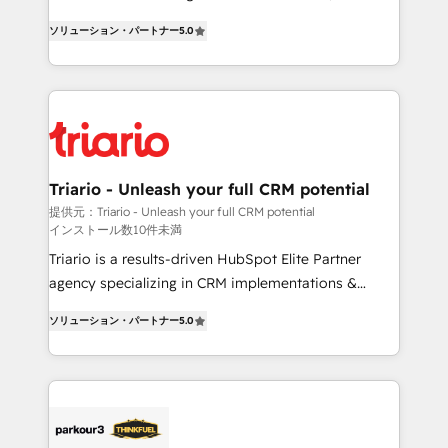
impact of your digital transformation, including a
world experience to our client engagements. "Blue
ソリューション・パートナー
5.0
detailed financial rationale with a focus on ROI and
Frog is a top, trusted partner in HubSpot's
TCO. As a trusted extension of your team, we
ecosystem for a reason. Their team brings over a
believe in the power of partnership. Together, we
decade of experience to the table, along with deep
embark on a transformational journey that sets your
knowledge of the HubSpot platform and strategies
business up for long-term success. Unlock your
for driving growth. They are committed to helping
business. If not now, when?
our customers grow and finding solutions that fit
their unique business needs. We are thrilled to have
Triario - Unleash your full CRM potential
Blue Frog in the HubSpot ecosystem leading the
提供元：Triario - Unleash your full CRM potential
インストール数10件未満
way for customers!" - Yamini Rangan, CEO of
HubSpot “Our experience with the team at Blue Frog
Triario is a results-driven HubSpot Elite Partner
has been nothing short of extraordinary. Their years
agency specializing in CRM implementations &
of experience and quality of skilled staff has earned
migrations, Revenue Operations, Custom
ソリューション・パートナー
5.0
them a trusted reputation within the HubSpot
Integrations, Custom AI agents and AI-ready Website
ecosystem as a reliable partner capable of delivering
Design With over 15 years of experience, we help
remarkable experiences for our most sophisticated
companies bridge the gap between marketing, sales,
clients.” - Brian Garvey, VP, Solutions Partner
and customer success through smart automation,
Program, HubSpot.
data hygiene, and tailored HubSpot solutions. Our