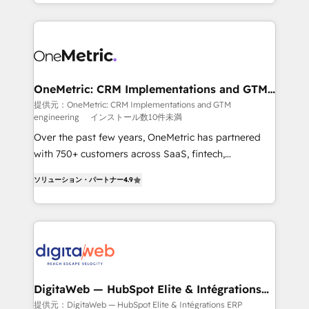
l'augmentation : l'IA là où elle crée de la valeur. Et
manufacturing teams. Trusted by leading enterprises
surtout : l'humain qui reste au centre. Parce que la
and fast growing scale ups including Sony, Rapyd,
vraie performance vient de l'intérieur. Act Inside.
Fiverr, XM Cyber, Bridgepointe Technologies, EMA
Stand Out.
Design Automation and Uptive. 📊 RevOps & data
architecture 🔗 CRM migrations & End to end
integrations 🤖 AI workflows & enrichment 📘 Team
OneMetric: CRM Implementations and GTM
engineering
enablement & company-wide adoption We create
提供元：OneMetric: CRM Implementations and GTM
engineering
インストール数10件未満
HubSpot environments that teams use with
confidence and that leadership can rely on for
Over the past few years, OneMetric has partnered
scalable revenue insights.
with 750+ customers across SaaS, fintech,
healthcare, real estate, and other industries. With
ソリューション・パートナー
4.9
150+ HubSpot-certified experts, we deliver scalable
solutions to complex GTM and RevOps challenges.
Our Expertise 🔹 Onboarding & Implementation:
Accredited HubSpot Partner, ensuring smooth setup
tailored to your GTM motion. 🔹 Migrations: Move
from other CRMs to HubSpot without data loss or
downtime. 🔹 RevOps Strategy: Align teams,
DigitaWeb — HubSpot Elite & Intégrations
ERP
processes, and data to drive revenue efficiency. 🔹
提供元：DigitaWeb — HubSpot Elite & Intégrations ERP