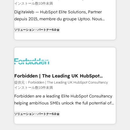
インストール数10件未満
Integrations: Connect HubSpot with your tech stack
for better adoption. 🔹 Custom Solutions: Build
DigitaWeb — HubSpot Elite Solutions, Partner
tailored apps, workflows, and configurations. We are
depuis 2015, membre du groupe Uptoo. Nous
SOC 2 Type II and ISO 27001 certified, reinforcing
aidons les ETI et PME B2B à unifier Marketing,
ソリューション・パートナー
5.0
our commitment to data security and compliance. At
Ventes et Service sur HubSpot grâce à la Revenue
OneMetric, we help revenue teams focus on the
Architecture : alignement des équipes, pipeline
OneMetric that matters most: revenue.
prévisible, croissance mesurable. 🔌 Intégrations
complexes : ERP (Divalto, Sage X3, Cegid, Pennylane,
Dynamics..), VOIP (Aircall, Ringover, Modjo), Shopify,
Oneflow. 💻 Développements custom : CRM UI
Extensions (React), Serverless Node.js, Custom
Forbidden | The Leading UK HubSpot
Consultancy
Objects, thèmes HubL, agents IA & Breeze AI. 🎯
提供元：Forbidden | The Leading UK HubSpot Consultancy
インストール数10件未満
Secteurs : Industrie, Distribution B2B, SaaS, Services
B2B, Immobilier, Viticulture, Finance. 🚀 Nos livrables
Forbidden are a leading Elite HubSpot Consultancy
: migration sécurisée, implémentation Marketing +
helping ambitious SMEs unlock the full potential of
Sales + Service Hub, synchronisation ERP ↔
HubSpot. Too many businesses invest in HubSpot
ソリューション・パートナー
5.0
HubSpot temps réel, formation équipes. 🏆 +350
but never see the ROI they expected due to poor
projets livrés. Accrédités HubSpot CRM
adoption, messy data, and disconnected teams