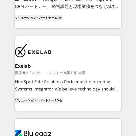
as their systems, data, and processes evolve. Since
CRM パートナー」 経営課題と現場業務をつなぐAIネイ
2014, we’ve supported 1,400+ clients across a wide
ティブ・エージェンシーとして、HubSpot Eliteの実装
range of industries, including healthcare, software,
ソリューション・パートナー
4.9
力で顧客フロント業務を再設計します。 💡 100inc は何
B2B services, manufacturing, financial services and
をする会社か？ HubSpotを共通基盤に、AIエージェン
more. Whether clients are new to HubSpot or
トを組み込んだ顧客フロント業務（マーケティング・営
expanding into more advanced use cases, we focus
業・CS）を組織全体で設計・実装する日本のAIネイテ
on delivering clean, scalable, AI-ready systems that
ィブ・エージェンシーです。事業部・グループ会社・部
create long-term value and a consistently strong
門が分立する組織で、データと業務プロセスのサイロ化
client experience.
を、CRMを軸とした全社共通基盤に再構築します。意
Exelab
思決定者・PMO・現場担当者に並走します。 1️⃣
提供元：Exelab
インストール数10件未満
HubSpot導入・活用支援 顧客データの一元化から、
HubSpot Elite Solutions Partner and pioneering
GTMの見える化・自動化まで。全Hub統合運用、デー
Systems Integrator. We believe technology should
タ品質設計、グループ横断のCRM統合に対応します。
serve business strategy, not the other way around.
2️⃣ AIエージェント組織構築 営業・マーケティング業務
ソリューション・パートナー
5.0
Every engagement begins with clear objectives,
の一部をAIが自律実行する組織への移行を設計・実装。
customer journey mapping, and measurable KPIs.
Breeze・Claude等をHubSpotと連携させ、役割定義・
Only then we architect solutions. The question is
運用ルール・成果指標まで含めて設計します。 3️⃣ 全社
never which features to activate, but which
DX × AI推進のPMO伴走支援 複数部門をまたぐDX×AI変
outcomes to deliver. -SYSTEM INTEGRATION-