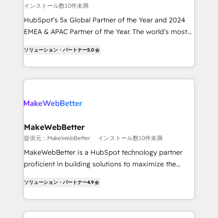
インストール数10件未満
and reporting foundations ✔️ Custom integrations
and workflow automation ✔️ User adoption
HubSpot’s 5x Global Partner of the Year and 2024
programs, training, and enablement Through project-
EMEA & APAC Partner of the Year. The world’s most
based engagements and ongoing RevOps
experienced and fully accredited HubSpot Solutions
ソリューション・パートナー
5.0
partnerships, we guide organizations through the
Partner. 🚀 With 2,750+ HubSpot projects delivered
revenue maturity model - delivering the right
and 370+ specialists across EMEA, APAC and NAM,
improvements at the right time so operations
we de-risk complex CRM programmes and
evolve strategically and sustainably as the business
accelerate ROI across every HubSpot Hub. 🧭 From
grows.
multi-region migrations to AI-powered automation,
we turn complexity into clarity, human at global
scale. 🏆 HubSpot’s CEO called us “the partner of the
MakeWebBetter
future.” Others agree it is proof of trust built through
提供元：MakeWebBetter
インストール数10件未満
measurable impact.
MakeWebBetter is a HubSpot technology partner
proficient in building solutions to maximize the
operational efficiency of HubSpot. The fastest-
ソリューション・パートナー
4.9
growing tech-enabler & facilitator, MakeWebBetter,
hands you the blend of HubSpot expertise &
eminent solutions & integrations. Trust us to