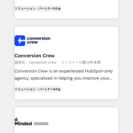
efficient processes, as well as building great
processes into a seamless, high-performing revenue
relationships. Your success is our success, and we’re
ソリューション・パートナー
5.0
engine. We combine RevOps strategy with deep
all in this together! From startup to enterprise, we’ll
technical execution to help teams scale faster—with
make sure your HubSpot setup becomes a
cleaner data, smarter automation, and more
powerhouse of productivity, so you can focus on
predictable revenue. Specialties: · HubSpot
what matters most: growing your business and
Implementation & Migration · Native & Custom
wowing your customers. Let’s make HubSpot work
Integrations · Custom Development · CPQ & FSM ·
smarter for you!
Reporting & Analytics · GTM Architecture · Sales &
Conversion Crew
Marketing Enablement If you’re ready to elevate
提供元：Conversion Crew
インストール数10件未満
HubSpot from “just your CRM” to your growth
Conversion Crew is an experienced HubSpot-only
infrastructure—let’s talk.
agency, specialized in helping you improve your
online processes. This means we help you with: -
ソリューション・パートナー
4.9
Implementing HubSpot (CRM, Marketing, Sales,
Service and Operations) - Developing fast, good-
looking websites in the HubSpot CMS - Building
(custom) integrations between HubSpot and other
systems you use You need a clear method to reach
your goals. Therefore, we take a critical look at your