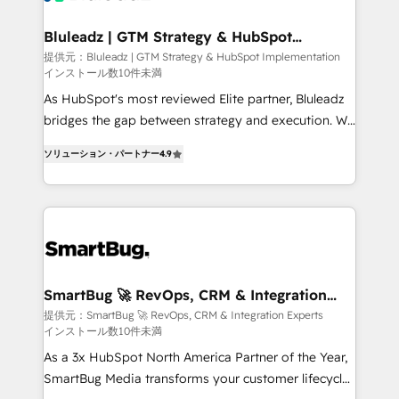
革を、構想から実装・定着までPMOとして主導。「設
Connectors, workflows, and data architectures that
定の代行ではなく、設計の責任」を引き受け、部門横断
make HubSpot the operational hub, integrated with
Bluleadz | GTM Strategy & HubSpot
の統合・浸透・変革管理を実行します。 ▸ CMS戦略設
Implementation
SAP, Microsoft Dynamics, custom ERPs, and any
提供元：Bluleadz | GTM Strategy & HubSpot Implementation
計・構築：リード獲得・CVR・SEOを前提にした情報設
インストール数10件未満
enterprise platform. Proprietary apps extend
計・導線設計・テンプレート設計をContent Hubで一体
HubSpot beyond standard configurations. -AI-
As HubSpot's most reviewed Elite partner, Bluleadz
提供。 ▸ 既存CRM・MAからの移行支援：Salesforce・
FIRST- AI across customer-facing operations to
bridges the gap between strategy and execution. We
Marketo・Pardot等からの移行、カスタム設計、履歴
accelerate decisions, streamline processes, and
don't just "set up tools" — we install the GTM
データ移行と活用設計まで。 ▸ AEO対応：ChatGPT・
ソリューション・パートナー
4.9
unlock efficiency at scale. From predictive
Operating System (GTM OS) to align your leadership
Perplexity等のAI検索からの流入・引用を前提にコンテ
intelligence to conversational AI, we turn data into
and engineer a portal that drives predictable
ンツとサイト構造を最適化。 🏆 なぜ100incを選ぶの
action and automation into competitive advantage.
revenue velocity. 🚀 GTM Strategy & Alignment
か？ ✓ HubSpot Eliteパートナー認定 ✓ HubSpotアワ
✦ 150+ implementations ✦ 100+ certifications ✦ 7
Workshops & Sprints: Identify "Valleys of Death"
ード受賞・HUGリーダー ✓ ISO27001:2022 /
accreditations
stalling growth. Fix your ICP, Math, and Story to stop
ISO9001:2015 取得 ✓ 400社以上の導入実績 ✓
"accelerating a mess." ⚙️ Elite Engineering & AI
HubSpot大百科 出版 CRM・AI活用に関するご相談、現
Scalable Architecture: Zero-technical-debt setup
SmartBug 🚀 RevOps, CRM & Integration
状整理の壁打ちなど、構想段階からお気軽にお問い合わ
Experts
across all Hubs, validated by our 7 HubSpot
提供元：SmartBug 🚀 RevOps, CRM & Integration Experts
せください。
インストール数10件未満
Accreditations. AI-Powered RevOps: Breeze AI,
custom AI agents, and high-integrity migrations for
As a 3x HubSpot North America Partner of the Year,
total reporting clarity. Security & Compliance: SOC 2
SmartBug Media transforms your customer lifecycle
Type I and HIPAA attested for enterprise-grade data