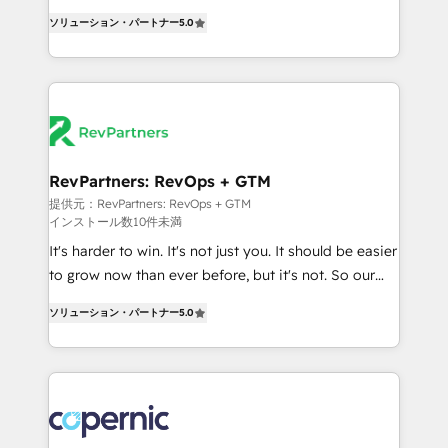
CRM. Zero downtime, full data integrity. ➤
management, systems integration, and creative
Implementation: Configure HubSpot to run your
ソリューション・パートナー
5.0
solutions that deliver measurable impact and
revenue process. Sales, marketing, and service wired
transform brand experiences As one of the few full-
together. ➤ AI and Integrations: Layer Breeze AI,
service creative agencies in the HubSpot
custom agents, and APIs to remove manual work. ➤
ecosystem, we blend strategy, technology, & award-
Ongoing Management: Monthly tune-ups, feature
winning design to build scalable, globally
rollouts, adoption coaching. Buying HubSpot,
regionalized HubSpot websites, integrated
switching to it, or reviving a stale portal? We are
marketing campaigns, & RevOps frameworks that
RevPartners: RevOps + GTM
built for the work.
fuel long-term success We connect the entire
提供元：RevPartners: RevOps + GTM
インストール数10件未満
customer lifecycle through seamless integrations,
ensure long-term adoption with change-
It's harder to win. It's not just you. It should be easier
management programs, and align marketing, sales,
to grow now than ever before, but it's not. So our
and service to drive sustainable growth With 6 key
focus is serving you, the person responsible for the
ソリューション・パートナー
5.0
HubSpot accreditations and experience across
revenue number. We do that by bridging the gap
hundreds of organizations in dozens of industries,
where agencies fail: combining GTM strategy with
there’s a good chance one of our globally integrated
technical execution to solve the right problem at the
teams has worked with clients just like you Let’s
right time, with the right solution. We don’t just
explore whether S2 is the partner you’ve been
implement your CRM. We engineer revenue
looking for...and get your next big initiative moving!
outcomes for the GTM owner on HubSpot. We Build