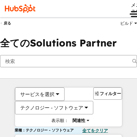
メ
ュ
ビルド
戻る
全てのSolutions Partner
フィルター
サービスを選択
テクノロジー - ソフトウェア
表示順：
関連性
業種：テクノロジー - ソフトウェア
全てをクリア