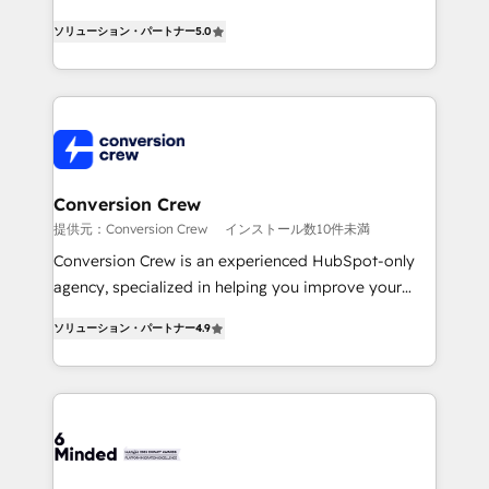
efficient processes, as well as building great
processes into a seamless, high-performing revenue
relationships. Your success is our success, and we’re
ソリューション・パートナー
5.0
engine. We combine RevOps strategy with deep
all in this together! From startup to enterprise, we’ll
technical execution to help teams scale faster—with
make sure your HubSpot setup becomes a
cleaner data, smarter automation, and more
powerhouse of productivity, so you can focus on
predictable revenue. Specialties: · HubSpot
what matters most: growing your business and
Implementation & Migration · Native & Custom
wowing your customers. Let’s make HubSpot work
Integrations · Custom Development · CPQ & FSM ·
smarter for you!
Reporting & Analytics · GTM Architecture · Sales &
Conversion Crew
Marketing Enablement If you’re ready to elevate
提供元：Conversion Crew
インストール数10件未満
HubSpot from “just your CRM” to your growth
Conversion Crew is an experienced HubSpot-only
infrastructure—let’s talk.
agency, specialized in helping you improve your
online processes. This means we help you with: -
ソリューション・パートナー
4.9
Implementing HubSpot (CRM, Marketing, Sales,
Service and Operations) - Developing fast, good-
looking websites in the HubSpot CMS - Building
(custom) integrations between HubSpot and other
systems you use You need a clear method to reach
your goals. Therefore, we take a critical look at your