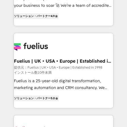
GuardHub: our AI governance framework, built on
your business to soar 🚀 We’re a team of accredited
ISO 42001 Ready for the next step? Click the 👈
HubSpot experts ready to help you. We can
ソリューション・パートナー
4.9
'𝗖𝗼𝗻𝘁𝗮𝗰𝘁 𝗯𝘂𝘀𝗶𝗻𝗲𝘀𝘀' button to get in touch (𝘸𝘦'𝘳𝘦
implement the platform into complex business
𝘴𝘶𝘱𝘦𝘳 𝘳𝘦𝘴𝘱𝘰𝘯𝘴𝘪𝘷𝘦)
environments, optimise what you've got and make
sure you can actually use it, build your website in
HubSpot or create an inbound marketing strategy
for you and execute it on HubSpot. We are on the
G-Cloud 14 CCS (Crown Commercial Service)
framework, meaning we've been accredited by
Fuelius | UK • USA • Europe | Established in
1998
HubSpot and vetted by the CCS, which means we
提供元：Fuelius | UK • USA • Europe | Established in 1998
インストール数10件未満
can support public sector companies as well the
other ones listed in our profile. Our services: -
Fuelius is a 25-year-old digital transformation,
HubSpot implementation - HubSpot CMS website
marketing automation and CRM consultancy. We
build We can do lots of things. But everything we do
enable mid-market and enterprise clients to
ソリューション・パートナー
5.0
is there for you to: - Grow revenue, and run your
maximise their return from digital and fuel their
business more efficiently - Build stronger
growth. We modernise platforms, streamline
relationships with customers - Make better
operations that are causing inefficiencies, improve
decisions with data - Find a new voice and reach
customer experiences, integrate systems, and