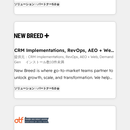
into a revenue engine. Our unified ecosystem
ソリューション・パートナー
5.0
security. 🏆 Why Bluleadz? GTM OS Partner | 16+
includes specialized divisions Globalia (AI &
Years Experience | 1,000+ Five-Star Reviews
Software) and Point Success Media (Paid Media),
making this the official home for all three brands. 🔄
Implementation & Integration - Seamless migrations
and system integrations powered by Globalia’s
technical development team. - 19 HubSpot-certified
trainers to drive platform adoption. 📈 Revenue
CRM Implementations, RevOps, AEO + Web,
Demand Gen
Generation - Full-funnel marketing and high-
提供元：CRM Implementations, RevOps, AEO + Web, Demand
Gen
インストール数10件未満
performance advertising via Point Success Media. -
Expert deployment of Breeze AI and custom agents
New Breed is where go-to-market teams partner to
to automate growth. 🏆 Elite Excellence - 8 platform
unlock growth, scale, and transformation. We help
accreditations and deep HIPAA-compliance
companies activate HubSpot’s AI-powered
ソリューション・パートナー
5.0
expertise. - A team of 250+ experts dedicated to
customer platform and operationalize HubSpot’s
your resilient growth.
Loop Marketing framework through expert-led
services, smart agents, and purpose-built apps,
tailored to your business. Together, we unlock
results, fast. ⚙️CRM & RevOps: Align all Hubs to your
buyer journey for clean data, scalability, & reporting.