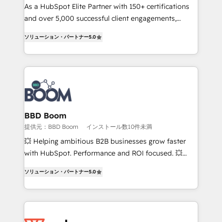
responsiveness, and ongoing support, we equip
As a HubSpot Elite Partner with 150+ certifications
your team to adopt new systems with confidence
and over 5,000 successful client engagements,
and achieve a unified, data-driven approach to
Vonazon turns marketing complexity into
ソリューション・パートナー
5.0
customer engagement.
measurable, scalable growth. From onboarding to
enterprise-grade campaigns, our in-house team
builds scalable strategies that drive long-term
revenue. ⚙️ HubSpot Integration & Optimization •
Seamless CRM, CMS, and automation setup •
Complex platform migrations and data cleanups •
Custom APIs and third-party integrations 📈 End-to-
BBD Boom
End Revenue Acceleration • Lifecycle marketing and
提供元：BBD Boom
インストール数10件未満
pipeline growth programs • Sales enablement tools
💥 Helping ambitious B2B businesses grow faster
and CRM optimization • Retention strategies with
with HubSpot. Performance and ROI focused. 💥
customer journey mapping 🏅 Elite-Level HubSpot
BBD Boom is the HubSpot partner that can help you
Execution • 750+ onboardings and 2,000+
ソリューション・パートナー
5.0
to HubSpot Better. We work with your teams to
implementations • Deep expertise across marketing,
solve all your HubSpot challenges and improve user
sales, and service hubs • Built-in flexibility for
adoption, sales process and marketing results.
startups to global brands
Services 📚 Onboarding your team to HubSpot for