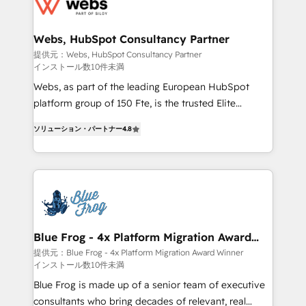
the first time 🔧 Designing and optimising your
HubSpot set-up for better results 🌐 Website design
and build using HubSpot 🔌 Integrating HubSpot
Webs, HubSpot Consultancy Partner
with other systems 🎓 Training your teams to be
提供元：Webs, HubSpot Consultancy Partner
インストール数10件未満
HubSpot pros 📊 Lead generation services using
HubSpot Why us? - SIX HubSpot Accreditations -
Webs, as part of the leading European HubSpot
awarded by HubSpot after a rigorous process for
platform group of 150 Fte, is the trusted Elite
CRM, Solutions Architecture, Onboarding , Data
HubSpot CRM Partner offering you a roadmap on
ソリューション・パートナー
4.8
Migration, Custom Integration & Platform
maximizing EBITDA and achieving Commercial
Enablement -Onboarded over 500 businesses to
Excellence. With our targeted processes, we
HubSpot -Top 1% of partners worldwide -In-house
strengthen your digital transformation and minimize
team of 25+ experts Contact us today to help you
costs. As HubSpot's Advanced Accredited CRM
get more from your investment in HubSpot.
Implementation partner, we provide expertise to
www.bbdboom.com
drive your business forward. Since 2015 we are fully
dedicated to HubSpot and with an experienced
Blue Frog - 4x Platform Migration Award
Winner
team (50+), we work with reputable companies in
提供元：Blue Frog - 4x Platform Migration Award Winner
インストール数10件未満
B2B sectors such as manufacturing, SaaS and
business services. We prepare a customized
Blue Frog is made up of a senior team of executive
business case that demonstrates the value and
consultants who bring decades of relevant, real