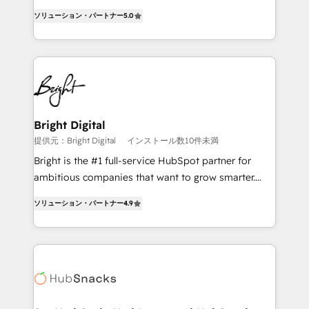
design & development. We specialize in multi-hub
ソリューション・パートナー
5.0
implementations for mid-market & enterprise
companies. We are woman-owned, powered by
coffee, and we ❤️ dogs. We produce award-winning
work for our clients. 🏆2023 Technical Expertise
Impact Award 🏆2022 Technical Expertise Impact
Award 🏆2022 Platform Migration Excellence Impact
Award 🏆2020 Elite Solutions Partner 🏆2019
Bright Digital
Integrations HubSpot Impact Award 🏆2019
提供元：Bright Digital
インストール数10件未満
Marketing Enablement HubSpot Impact Award 🏆
Bright is the #1 full-service HubSpot partner for
2018 Website Design HubSpot Impact Award 🏆2017
ambitious companies that want to grow smarter.
Website Design HubSpot Impact Award 🏆2016
From HubSpot onboarding, to training, from
Growth-Driven Design Agency of the Year 🏆2016
ソリューション・パートナー
4.9
developing a new website to lead generation and
Sales Enablement HubSpot Impact Award 🏆2015
digital marketing; we do it all (and with great
Growth-Driven Design Agency of the Year 🏆2015
results)! In short, our services include: - HubSpot
Became the 5th Agency to reach Diamond 🏆2014
consultancy: onboarding, training, data migration -
HubSpot COS Performance Award 🏆2014 HubSpot
HubSpot development: websites, custom modules,
COS Design Award 🏆2013 HubSpot Marketplace
integrations - Marketing & sales solutions: digital
Provider of the Year 🏆2011 Became a HubSpot