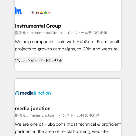
streamline your HubSpot experience. 🚀HubSpot
Elite Partners with 10+ years of HubSpot experience
🤝HubSpot Premier Integration partner 🤝Google
Premier Partner 2023 🌟5 HubSpot Accreditations 🌟
Instrumental Group
Won HubSpot Theme Challenge 2021 🌟INBOUND’19
提供元：Instrumental Group
インストール数10件未満
HubSpot Rising Star Why us? Harnessing the full
We help companies scale with HubSpot. From small
potential of the powerful HubSpot CRM. ✔️A team of
projects to growth campaigns, to CRM and websites.
HubSpot experts backed by over 10+ years of
Hire an agency that's experienced in every inch of
HubSpot experience ✔️Flexible pricing models —
ソリューション・パートナー
4.9
HubSpot and willing to work hand-in-hand with your
Hourly-fee (assigned one Dedicated HubSpot
team to simplify the complex and build a better
Admin); Monthly-fee (HubSpot Admin + Project
experience for your team and customers.
Manager); and Fixed Project Cost (as per
requirement). ✔️Helped over 25,000+ customers so
far with our HubSpot solutions. ✔️Bespoke apps &
on-demand bundle services. Connect with us today!
media junction
提供元：media junction
インストール数10件未満
We are one of HubSpot's most technical & proficient
partners in the area of re-platforming, website