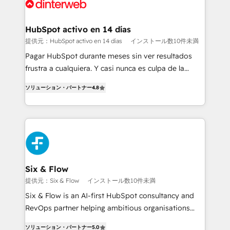
more people - Get the most out of your HubSpot
supercharge revenue operations Key services: • CRM
investment
Implementation • Systems Integration • Digital
Transformation / Web Development • RevOps &
HubSpot activo en 14 días
Sales Consulting • Marketing Automation What
提供元：HubSpot activo en 14 días
インストール数10件未満
makes us different? 🚀 Top 0.5% of global HubSpot
Pagar HubSpot durante meses sin ver resultados
agencies ⚙️ The strongest technical ability and
frustra a cualquiera. Y casi nunca es culpa de la
integration capabilities 💼 Consultative, long-term
herramienta: es del enfoque con el que se
partners who will embed ourselves into your
ソリューション・パートナー
4.8
implementó. Trabajamos con un catálogo de +80
business, processes and systems 🏢 We specialise in
casos de uso: cada uno resuelve un problema
working with mid-market and enterprise
concreto de tu operación en HubSpot. La entrega
organisations, global organisations and those with
toma de 1 a 3 semanas por caso, abordamos varios
complex use cases 🏆 CRM Implementation,
en paralelo cuando tiene sentido, y siempre
Platform Enablement, Custom Integration and
confirmamos resultados antes de seguir avanzando.
Onboarding Accredited 🔐 ISO27001 & ISO9001
Empiezas a ver resultados antes de que termine el
Six & Flow
Certified
mes. 🏆 HubSpot Partner of the Year 2022, máximo
提供元：Six & Flow
インストール数10件未満
reconocimiento del ecosistema. Elite Solutions
Six & Flow is an AI-first HubSpot consultancy and
Partner, el nivel más alto. +700 clientes
RevOps partner helping ambitious organisations
implementados en LATAM, Marcas como Hyatt,
grow with clarity, confidence, and intelligence.
Hospital ABC, Hogares Unión, Yves Rocher,
ソリューション・パートナー
5.0