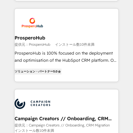
Acompañamos a las empresas en cada etapa de su
certifications, we are part of the most certified
crecimiento integrando estrategia, tecnología y
Canadian agencies, and we both hold Onboarding
procesos comerciales para potenciar resultados
Accreditations. Based in Canada (coast to coast), our
reales. Nos caracterizamos por combinar excelencia
services are offered in both English & French.
técnica con una mirada estratégica a largo plazo.
ProsperoHub
提供元：ProsperoHub
インストール数10件未満
ProsperoHub is 100% focused on the deployment
and optimisation of the HubSpot CRM platform. Our
highly experienced team of solutions experts will
ソリューション・パートナー
5.0
ensure that you achieve maximum adoption and
ROI from your HubSpot investment. Use our
extensive HubSpot, sales, marketing, service and
integrations expertise to lead your team on their
HubSpot journey, design and implement your
processes and skilfully bring your revenue
infrastructure to life. Our collaborative approach
Campaign Creators // Onboarding, CRM
Migration
keeps you in control whilst we plan and support the
提供元：Campaign Creators // Onboarding, CRM Migration
インストール数10件未満
route to your revenue goals. We have successfully