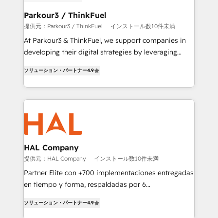
clients choose us because we blend the expertise of
a global consultancy with the care and agility of a
Parkour3 / ThinkFuel
boutique firm. At Triario, we’re big enough to deliver
提供元：Parkour3 / ThinkFuel
インストール数10件未満
but small enough to listen. Our Services: HubSpot
At Parkour3 & ThinkFuel, we support companies in
implementations & data migration Custom AI agents
developing their digital strategies by leveraging
Revenue Operations API integrations AI-ready
technologies and automating their marketing and
Website design Let’s turn your CRM into your growth
ソリューション・パートナー
4.9
sales processes to generate growth. Our offer spans
engine!
from Strategy to Operations. We specialize in CRM
onboarding and implementation, web design, sales
& marketing automation, and digital marketing. With
extensive experience working with tech companies
and manufacturers since 2002, we are committed to
empowering our clients and developing their
HAL Company
autonomy. Get to grips with HubSpot through
提供元：HAL Company
インストール数10件未満
guided implementation and seamless integration of
Partner Elite con +700 implementaciones entregadas
the CRM platform into your digital ecosystem. Would
en tiempo y forma, respaldadas por 6
you like support in deploying your inbound
acreditaciones de HubSpot y un equipo de 6
marketing strategy? We'll provide support tailored
ソリューション・パートナー
4.9
Certified Trainers avalados por HubSpot Academy.
to your needs and sales objectives. With 125+