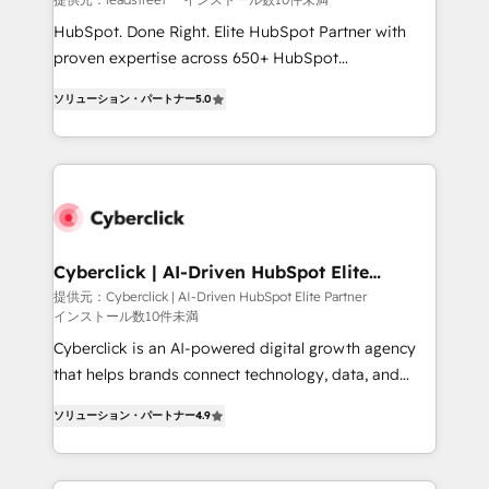
HubSpot CRM drives measurable results. Our
HubSpot. Done Right. Elite HubSpot Partner with
RevOps services align your sales, marketing, and
proven expertise across 650+ HubSpot
customer success teams for peak performance. We
implementations. With 12+ years of HubSpot
optimize the revenue lifecycle—lead generation to
ソリューション・パートナー
5.0
experience, we help you use the HubSpot platform
retention—by refining processes and eliminating
to its fullest capacity, improve your current HubSpot
inefficiencies. Using HubSpot tools and data-driven
website, or build your new one.
strategies, we create scalable solutions that
maximize profitability and adapt to your goals.
Cyberclick | AI-Driven HubSpot Elite
Partner
提供元：Cyberclick | AI-Driven HubSpot Elite Partner
インストール数10件未満
Cyberclick is an AI-powered digital growth agency
that helps brands connect technology, data, and
creativity to achieve measurable results. Founded in
ソリューション・パートナー
4.9
Barcelona and operating across Spain, LATAM, and
the UK, we support global companies in building
smarter marketing, sales, and customer success