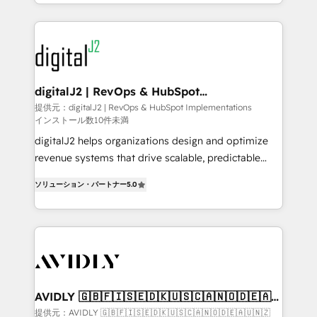
to help them scale and close more business, by
webdesign. Markentive is both a consulting firm, a
using HubSpot (the right way). ⭐️ Here's more info:
digital agency and an integrator. With over 115
www.onthefuze.com/hubspot-admin Contact us to
experts in marketing automation, growth, revops,
learn more!
CRM and webdesign (We focus on EMEA - USA
customers).
digitalJ2 | RevOps & HubSpot
Implementations
提供元：digitalJ2 | RevOps & HubSpot Implementations
インストール数10件未満
digitalJ2 helps organizations design and optimize
revenue systems that drive scalable, predictable
growth. As a triple-accredited HubSpot Solutions
ソリューション・パートナー
5.0
Partner, we specialize in both strategic RevOps
planning and hands-on technical execution - building
the operational foundation companies need to
thrive. Industries we specialize in: - Manufacturing -
Healthcare - Financial Services - Managed IT (MSP) -
Franchises - Professional Services - And more! How
we help: ✔️ Full HubSpot implementations and portal
AVIDLY 🇬🇧🇫🇮🇸🇪🇩🇰🇺🇸🇨🇦🇳🇴🇩🇪🇦🇺
🇳🇿
optimization ✔️ Data migrations, CRM architecture,
提供元：AVIDLY 🇬🇧🇫🇮🇸🇪🇩🇰🇺🇸🇨🇦🇳🇴🇩🇪🇦🇺🇳🇿