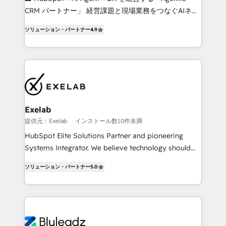
as their systems, data, and processes evolve. Since
CRM パートナー」 経営課題と現場業務をつなぐAIネイ
2014, we’ve supported 1,400+ clients across a wide
ティブ・エージェンシーとして、HubSpot Eliteの実装
range of industries, including healthcare, software,
ソリューション・パートナー
4.9
力で顧客フロント業務を再設計します。 💡 100inc は何
B2B services, manufacturing, financial services and
をする会社か？ HubSpotを共通基盤に、AIエージェン
more. Whether clients are new to HubSpot or
トを組み込んだ顧客フロント業務（マーケティング・営
expanding into more advanced use cases, we focus
業・CS）を組織全体で設計・実装する日本のAIネイテ
on delivering clean, scalable, AI-ready systems that
ィブ・エージェンシーです。事業部・グループ会社・部
create long-term value and a consistently strong
門が分立する組織で、データと業務プロセスのサイロ化
client experience.
を、CRMを軸とした全社共通基盤に再構築します。意
Exelab
思決定者・PMO・現場担当者に並走します。 1️⃣
提供元：Exelab
インストール数10件未満
HubSpot導入・活用支援 顧客データの一元化から、
HubSpot Elite Solutions Partner and pioneering
GTMの見える化・自動化まで。全Hub統合運用、デー
Systems Integrator. We believe technology should
タ品質設計、グループ横断のCRM統合に対応します。
serve business strategy, not the other way around.
2️⃣ AIエージェント組織構築 営業・マーケティング業務
ソリューション・パートナー
5.0
Every engagement begins with clear objectives,
の一部をAIが自律実行する組織への移行を設計・実装。
customer journey mapping, and measurable KPIs.
Breeze・Claude等をHubSpotと連携させ、役割定義・
Only then we architect solutions. The question is
運用ルール・成果指標まで含めて設計します。 3️⃣ 全社
never which features to activate, but which
DX × AI推進のPMO伴走支援 複数部門をまたぐDX×AI変
outcomes to deliver. -SYSTEM INTEGRATION-