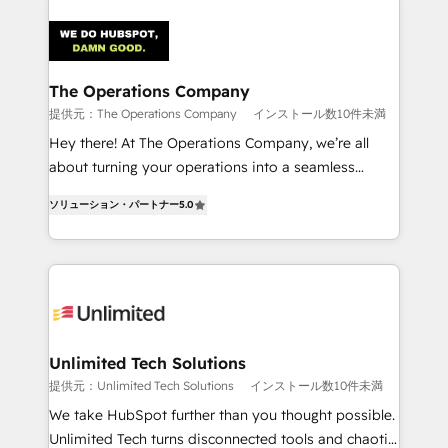
strategies. As the only HubSpot Elite Partner in
Iberia (Spain & Portugal), we combine human insight
with intelligent automation to drive sustainable
growth. Our multidisciplinary team designs solutions
The Operations Company
that simplify complexity, boost performance, and
提供元：The Operations Company
インストール数10件未満
turn innovation into real impact. 🌍 Highlights •
Hey there! At The Operations Company, we’re all
HubSpot Partner since 2012 • 2022 EMEA Impact
about turning your operations into a seamless
Award: Best Integration • 150+ successful HubSpot
experience that powers real results. We specialize in
projects • Clients in 30+ industries • Proprietary
ソリューション・パートナー
5.0
transforming complex systems into efficient,
technology for integrations • Multilingual team:
scalable solutions that work across your entire
English, Spanish, Portuguese & Italian 👉 Grow
organization. We’re a unique blend of deep HubSpot
smarter with AI and HubSpot.
expertise, strategic thinking, and hands-on
operational know-how. We know that no two
businesses are alike, so we don’t do cookie-cutter
solutions. Instead, we dive in to understand your
Unlimited Tech Solutions
needs, goals, and challenges to deliver solutions that
提供元：Unlimited Tech Solutions
インストール数10件未満
fit like a glove. We’re committed to being both
We take HubSpot further than you thought possible.
highly effective and fun to work with. We believe in
Unlimited Tech turns disconnected tools and chaotic