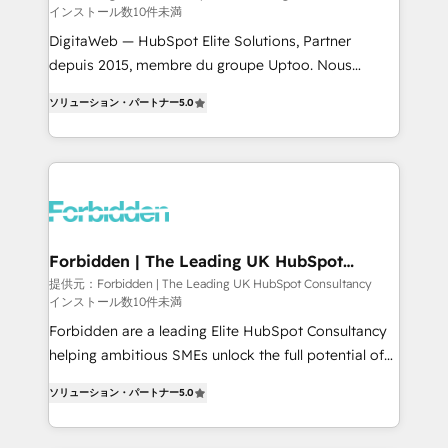
インストール数10件未満
Integrations: Connect HubSpot with your tech stack
for better adoption. 🔹 Custom Solutions: Build
DigitaWeb — HubSpot Elite Solutions, Partner
tailored apps, workflows, and configurations. We are
depuis 2015, membre du groupe Uptoo. Nous
SOC 2 Type II and ISO 27001 certified, reinforcing
aidons les ETI et PME B2B à unifier Marketing,
ソリューション・パートナー
5.0
our commitment to data security and compliance. At
Ventes et Service sur HubSpot grâce à la Revenue
OneMetric, we help revenue teams focus on the
Architecture : alignement des équipes, pipeline
OneMetric that matters most: revenue.
prévisible, croissance mesurable. 🔌 Intégrations
complexes : ERP (Divalto, Sage X3, Cegid, Pennylane,
Dynamics..), VOIP (Aircall, Ringover, Modjo), Shopify,
Oneflow. 💻 Développements custom : CRM UI
Extensions (React), Serverless Node.js, Custom
Forbidden | The Leading UK HubSpot
Consultancy
Objects, thèmes HubL, agents IA & Breeze AI. 🎯
提供元：Forbidden | The Leading UK HubSpot Consultancy
インストール数10件未満
Secteurs : Industrie, Distribution B2B, SaaS, Services
B2B, Immobilier, Viticulture, Finance. 🚀 Nos livrables
Forbidden are a leading Elite HubSpot Consultancy
: migration sécurisée, implémentation Marketing +
helping ambitious SMEs unlock the full potential of
Sales + Service Hub, synchronisation ERP ↔
HubSpot. Too many businesses invest in HubSpot
ソリューション・パートナー
5.0
HubSpot temps réel, formation équipes. 🏆 +350
but never see the ROI they expected due to poor
projets livrés. Accrédités HubSpot CRM
adoption, messy data, and disconnected teams