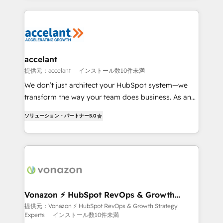
apps, in any direction. Stuck on your old CRM..?
HubSpot's Global Partner of the Year in 2024,
Migrate | seamlessly off your old CRM onto a clean
consistently ranked among their top 5 partners
new HubSpot portal with Advanced Website and
worldwide, and with over 15 years in the ecosystem,
CRM Migrations using our in-house "HubScrub" Tool.
Huble has built a track record that speaks for itself.
One company, one operating model, delivering
accelant
across offices and consulting teams in the UK, USA,
提供元：accelant
インストール数10件未満
Canada, Germany, France, Belgium, Singapore, and
We don’t just architect your HubSpot system—we
South Africa. Certified compliant with ISO/IEC
transform the way your team does business. As an
27001:2022 and ISO 9001:2015 across all seven
Elite HubSpot Solutions Partner, we specialize in
international offices and 175+ employees.
ソリューション・パートナー
5.0
creating tailored, end-to-end CRM solutions that
accelerate growth, improve operational efficiency,
and ensure faster time to value on HubSpot. What
sets us apart? Our people-centric approach. From
day one, our team takes the time to deeply
understand your unique needs, crafting custom
strategies that deliver impactful results. Our mission
Vonazon ⚡ HubSpot RevOps & Growth
Strategy Experts
is to empower you to unlock HubSpot’s full potential
提供元：Vonazon ⚡ HubSpot RevOps & Growth Strategy
Experts
インストール数10件未満
—faster. Through expert training, unmatched