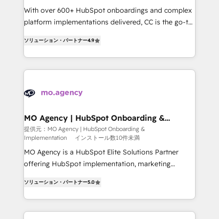
supported over 500 organisations with HubSpot
With over 600+ HubSpot onboardings and complex
implementation, optimisation, training, and
platform implementations delivered, CC is the go-to
adoption assurance. Our tried and tested Roadmap
Elite Solutions Partner for businesses ready to
ソリューション・パートナー
4.9
methodology will ensure that you receive the best
migrate, replatform, and scale smarter. We specialize
deployment experience possible. Whether you are
in high-impact CRM and CMS migrations and
new to HubSpot or seeking to turn around a poor
onboarding from platforms like Salesforce, NetSuite,
install, our team have the change management
Zoho, Pardot, Marketo, Microsoft Dynamics, Wix,
expertise to deliver the solutions you need.
WordPress and legacy CRMs, turning fragmented
systems into unified, growth-ready HubSpot
architectures that accelerate revenue operations and
MO Agency | HubSpot Onboarding &
Implementation
performance. - Multi-object CRM migration, cleanup,
提供元：MO Agency | HubSpot Onboarding &
Implementation
インストール数10件未満
and implementation. - Pre-built and custom
integrations across your full tech stack. - Custom
MO Agency is a HubSpot Elite Solutions Partner
object setup, CMS builds, and full-funnel automation.
offering HubSpot implementation, marketing
- Dashboards, lifecycle campaigns, and lead
automation, CRM and RevOps consulting, B2B SEO,
ソリューション・パートナー
5.0
nurturing sequences. - Cross-hub setup across
paid media, content marketing, AEO and GEO (AI
Marketing, Sales, Operations, and Service Hubs. -
search optimisation), and HubSpot Content Hub and
Ongoing optimization, managed support, and
WordPress development. We work with enterprise