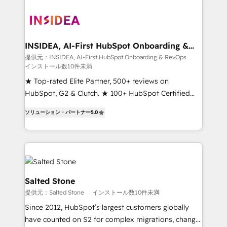
INSIDEA, AI-First HubSpot Onboarding &
RevOps
提供元：INSIDEA, AI-First HubSpot Onboarding & RevOps
インストール数10件未満
★ Top-rated Elite Partner, 500+ reviews on
HubSpot, G2 & Clutch. ★ 100+ HubSpot Certified
Experts & Trainers across the team ★ 1,500+
ソリューション・パートナー
5.0
implementations across five continents ★ AI-First,
RevOps-led, Onboarding obsessed ★ Company of
the Year 2024/25 INSIDEA helps growing companies
turn HubSpot into a revenue engine. We onboard
your team, migrate your data, and build AI-powered
workflows that drive adoption from week one, in
Salted Stone
your time zone. What we do ➤ Onboarding: Live in
提供元：Salted Stone
インストール数10件未満
weeks, with workflows built around your business,
Since 2012, HubSpot’s largest customers globally
not a template. ➤ Migration: Move from any legacy
have counted on S2 for complex migrations, change