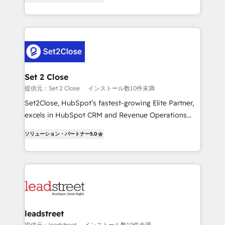
Operating across the UK, Netherlands, Ireland, and
MacStore, Café Britt, Bella Piel, confiaron en
Canada, we’ve delivered thousands of successful
nosotros para impulsar la eficiencia de sus procesos
HubSpot projects for mid-market and enterprise
en HubSpot. No necesitas tener todas las
clients worldwide, with over 10 years experience. We
respuestas para empezar. Te ayudamos a identificar
combine HubSpot, data, and AI to design connected
el primer caso de uso que más impacto te dará.
go-to-market systems that align people, process,
Solo continúas si ves valor real en los primeros 14
and technology for predictable, scalable revenue
Set 2 Close
días.
growth. Our expertise spans RevOps, CRM and data
提供元：Set 2 Close
インストール数10件未満
architecture, AI enablement, and strategic marketing,
Set2Close, HubSpot’s fastest-growing Elite Partner,
delivered through our proprietary FLAIR framework
excels in HubSpot CRM and Revenue Operations
for responsible AI adoption. As a HubSpot Elite
(RevOps) services to boost B2B sales and growth.
Partner and ISO 27001:2022 certified consultancy,
ソリューション・パートナー
5.0
As a top HubSpot Elite Partner, we specialize in
we blend strategy, creativity, and technology to help
custom HubSpot CRM solutions. Our experts design,
organisations scale smarter and grow stronger.
implement, and optimize systems to enhance user
experience, functionality, and adoption across sales,
marketing, and service teams. From setup to
refinement, we streamline workflows, improve lead
management, and speed up deal closures. With 500+
leadstreet
projects completed, our Agile approach ensures your
提供元：leadstreet
インストール数10件未満