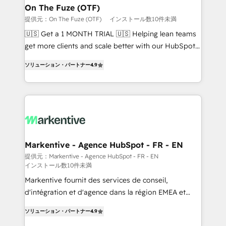
🎯Demand Gen & ABM: Drive pipeline with inbound,
On The Fuze (OTF)
ABM, AEO, SEO, & paid media. 👩‍💻Web Design:
提供元：On The Fuze (OTF)
インストール数10件未満
Build high-performing websites with UX, messaging,
🇺🇸 Get a 1 MONTH TRIAL 🇺🇸 Helping lean teams
& conversion strategy that drive results. 🤖AI
get more clients and scale better with our HubSpot
Strategy: Activate Breeze Agents, configure HubSpot
Consulting & 'Done For You' Services. 🚀 Who We
AI, & maximize AEO with tailored AI services. 🧩
ソリューション・パートナー
4.9
Work With 🚀 We help lean, growing companies: -
Integrations: Extend HubSpot with custom
Win more business - Reduce no-shows - Improve
integrations, hosting, & maintenance.
lead & deal conversion rates - Scale with less
headcount ...by using HubSpot's full capabilities. 🤓
What do you get? 🤓 Our client's are too busy to
learn the ins-and-outs of HubSpot. We give you a
Personal Consultant + Tech Team to handle the
Markentive - Agence HubSpot - FR - EN
heavy lifting of mapping out AND building your ideal
提供元：Markentive - Agence HubSpot - FR - EN
インストール数10件未満
system. + Get best practices and 'don't know what
you don't know' recommendations to maximize
Markentive fournit des services de conseil,
conversions! OTF is an Elite Partner (top 1% of
d'intégration et d'agence dans la région EMEA et
6,500+ Partners) and was named 2023 HubSpot
North America. Avec plus de 115 experts en
ソリューション・パートナー
4.9
Partner of the Year 💥 Trusted by 2,500+ companies
marketing automation, Growth, Revops, CRM et