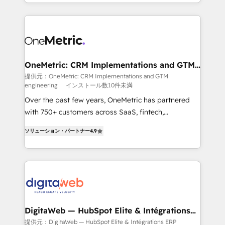
l'augmentation : l'IA là où elle crée de la valeur. Et
manufacturing teams. Trusted by leading enterprises
surtout : l'humain qui reste au centre. Parce que la
and fast growing scale ups including Sony, Rapyd,
vraie performance vient de l'intérieur. Act Inside.
Fiverr, XM Cyber, Bridgepointe Technologies, EMA
Stand Out.
Design Automation and Uptive. 📊 RevOps & data
architecture 🔗 CRM migrations & End to end
integrations 🤖 AI workflows & enrichment 📘 Team
OneMetric: CRM Implementations and GTM
engineering
enablement & company-wide adoption We create
提供元：OneMetric: CRM Implementations and GTM
engineering
インストール数10件未満
HubSpot environments that teams use with
confidence and that leadership can rely on for
Over the past few years, OneMetric has partnered
scalable revenue insights.
with 750+ customers across SaaS, fintech,
healthcare, real estate, and other industries. With
ソリューション・パートナー
4.9
150+ HubSpot-certified experts, we deliver scalable
solutions to complex GTM and RevOps challenges.
Our Expertise 🔹 Onboarding & Implementation:
Accredited HubSpot Partner, ensuring smooth setup
tailored to your GTM motion. 🔹 Migrations: Move
from other CRMs to HubSpot without data loss or
downtime. 🔹 RevOps Strategy: Align teams,
DigitaWeb — HubSpot Elite & Intégrations
ERP
processes, and data to drive revenue efficiency. 🔹
提供元：DigitaWeb — HubSpot Elite & Intégrations ERP