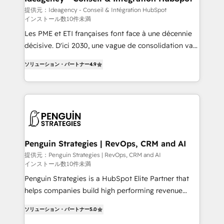
business-first process building, system integration,
提供元：Ideagency - Conseil & Intégration HubSpot
インストール数10件未満
custom development, and extensibility. When you
work with Aptitude 8, you get a team – not an
Les PME et ETI françaises font face à une décennie
individual – with embedded consulting, strategy,
décisive. D'ici 2030, une vague de consolidation va
development, and project management. We have
recomposer le marché. Seules survivront les
ソリューション・パートナー
4.9
100% US-based, FTE team members. We offer
entreprises qui auront réussi leur transformation. Le
project-based and managed services engagements
problème ? 58% des dirigeants savent que l'IA est
that include new HubSpot implementations,
vitale pour leur survie. Mais 57% n'ont aucune
migrations from other platforms, systems
stratégie. Et 43% ne maîtrisent même pas leurs
integration, extensibility, custom development, and
données. C'est le paradoxe français : conscience
ongoing RevOps support.
totale, action nulle. La solution s'appelle l'Entreprise
Augmentée. Ce n'est pas une entreprise qui utilise
Penguin Strategies | RevOps, CRM and AI
l'IA. C'est une organisation qui a réussi la symbiose
提供元：Penguin Strategies | RevOps, CRM and AI
インストール数10件未満
entre l'expertise humaine et l'intelligence artificielle.
Pas pour remplacer l'humain, mais pour l'augmenter.
Penguin Strategies is a HubSpot Elite Partner that
Chez Ideagency, nous accompagnons cette
helps companies build high performing revenue
transformation. D'abord les fondations : des
operations across complex sales cycles, multi
ソリューション・パートナー
5.0
données unifiées, des processus alignés. Ensuite
system environments and global SaaS or