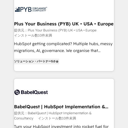
scalable retainers. Let’s make HubSpot your most
and growth-led companies across technology,
powerful growth engine. Built to convert, scale, and
professional services, financial services and
drive results.
industrial sectors. Offices in Johannesburg, Cape
Town, Dubai & London. 500+ HubSpot CRM
Plus Your Business (PYB) UK • USA • Europe
implementations delivered. AI visibility coverage
提供元：Plus Your Business (PYB) UK • USA • Europe
インストール数10件未満
across ChatGPT, Claude, Perplexity, Gemini and
Google AI Overviews. HubSpot Impact Award -
HubSpot getting complicated? Multiple hubs, messy
Customer First HubSpot Impact Award - Integrations
migrations, AI, governance. We organise that
Innovation HubSpot Impact Award - Platform
complexity, so your team can put HubSpot to work...
ソリューション・パートナー
5.0
Migration Excellence HubSpot Impact Award -
Welcome to our Profile! We help with: • CRM
Platform Excellence 40+ full-time HubSpot
implementation, reports, workflows, and team
professionals. 100s of certifications and
training • CRM migration from Salesforce, Pipedrive,
accreditations with HubSpot.
Dynamics and others • Technical projects including
custom API integrations • AI governance for
HubSpot-centred operations A little about us: •
Boutique 'Elite' team of 12 • 150+ clients across Sales
BabelQuest | HubSpot Implementation &
Consultancy
Hub, Marketing Hub, Service Hub, Data Hub and
提供元：BabelQuest | HubSpot Implementation &
Consultancy
インストール数10件未満
CMS • ISO/IEC 27001:2022, ISO 9001:2015, and ISO
42001:2023 certified - the AI management standard •
Turn your HubSpot investment into rocket fuel for