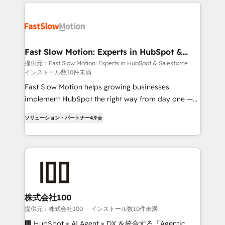
Implementation, Data Migration & Custom
getting in the way. That’s where we come in. We
Integration. 📩 Parlons de votre projet →
partner with scaling businesses across the UK to
digitaweb.com
design, implement, and optimise HubSpot so it
actually drives revenue, not just reports on it. Our
services include: - Choosing the right HubSpot
Fast Slow Motion: Experts in HubSpot &
Salesforce
package for your business - Full CRM, Marketing, and
提供元：Fast Slow Motion: Experts in HubSpot & Salesforce
インストール数10件未満
Sales Hub implementations - Custom dashboards
and reporting - Workflow automation and data
Fast Slow Motion helps growing businesses
clean-up - Sales enablement and team training -
implement HubSpot the right way from day one —
Ongoing optimisation and RevOps support Based in
with the flexibility to scale as complexity increases.
ソリューション・パートナー
4.9
Leeds and London, we partner with SMEs across the
Highly certified in both HubSpot and Salesforce, we
UK who are ready to turn HubSpot into the growth
bring deep experience in CRM implementation,
engine it’s meant to be.
integrations, and data migration across modern
business systems. Built to serve growing mid-
market and enterprise organizations, our team
combines strong technical execution with real
business perspective. Many of our consultants have
株式会社100
scaled businesses themselves, giving us a practical
提供元：株式会社100
インストール数10件未満
understanding of what owners and operators need
🏢 HubSpot × AI Agent × DX を統合する「Agentic