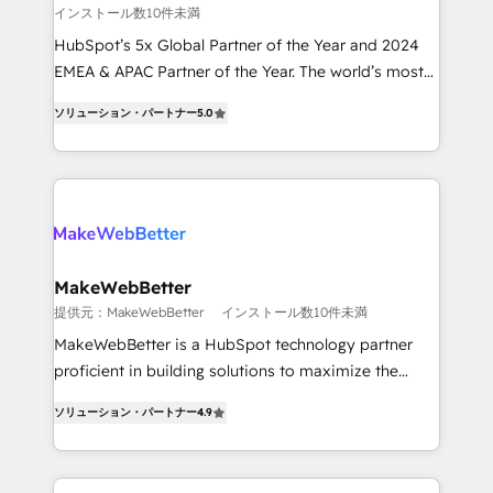
インストール数10件未満
and reporting foundations ✔️ Custom integrations
and workflow automation ✔️ User adoption
HubSpot’s 5x Global Partner of the Year and 2024
programs, training, and enablement Through project-
EMEA & APAC Partner of the Year. The world’s most
based engagements and ongoing RevOps
experienced and fully accredited HubSpot Solutions
ソリューション・パートナー
5.0
partnerships, we guide organizations through the
Partner. 🚀 With 2,750+ HubSpot projects delivered
revenue maturity model - delivering the right
and 370+ specialists across EMEA, APAC and NAM,
improvements at the right time so operations
we de-risk complex CRM programmes and
evolve strategically and sustainably as the business
accelerate ROI across every HubSpot Hub. 🧭 From
grows.
multi-region migrations to AI-powered automation,
we turn complexity into clarity, human at global
scale. 🏆 HubSpot’s CEO called us “the partner of the
MakeWebBetter
future.” Others agree it is proof of trust built through
提供元：MakeWebBetter
インストール数10件未満
measurable impact.
MakeWebBetter is a HubSpot technology partner
proficient in building solutions to maximize the
operational efficiency of HubSpot. The fastest-
ソリューション・パートナー
4.9
growing tech-enabler & facilitator, MakeWebBetter,
hands you the blend of HubSpot expertise &
eminent solutions & integrations. Trust us to