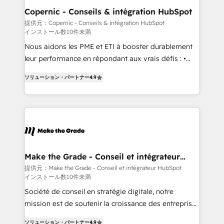
Different Because We're Built Different: - Secure:
Copernic - Conseils & intégration HubSpot
Soc2 compliant 🛡️ - Onboarding: Implementations
提供元：Copernic - Conseils & intégration HubSpot
インストール数10件未満
starting from $1,5k - Clay: Elite Studio Solutions
Partner 🤝 - Global: 75+ RPers across five continents
Nous aidons les PME et ETI à booster durablement
🌐 - Scale: Largest organically grown & fastest tiering
leur performance en répondant aux vrais défis : •
Elite HubSpot Partner 🪴 - CRM: More Sales Hub
Intégration de HubSpot avec d’autres outils (ERP,
ソリューション・パートナー
4.9
implementations than any other Partner 💻 -
téléphonie, etc.) • Alignement des équipes grâce à un
Salesforce: We convert SFDC addicts to HubSpot
outil et des données partagées • Amélioration de la
evangelists 🧡 Don't pick a marketing or technical
collecte et de l’analyse des données pour des
agency for a GTM engineer’s job. The choice is
décisions éclairées • Optimisation de l’efficacité et
yours. Start winning.
de la productivité des équipes Notre équipe de 30
consultants certifiés HubSpot aborde chaque projet
avec un engagement total, alignant processus
Make the Grade - Conseil et intégrateur
HubSpot
métiers et technologie, et guidant vos équipes à
提供元：Make the Grade - Conseil et intégrateur HubSpot
インストール数10件未満
travers le changement, tout en centrant vos objectifs
d’entreprise. Grâce à une méthodologie éprouvée
Société de conseil en stratégie digitale, notre
auprès de plus de 400 clients, nous comprenons
mission est de soutenir la croissance des entreprises
rapidement vos enjeux et intégrons parfaitement
B2B à travers l’acquisition de nouveaux clients,
ソリューション・パートナー
4.9