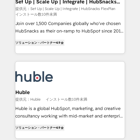
marketing, advertising, campaigns, content and
Set Up | Scale Up | Integrate | HubSnacks
Partner 📆Founded in 1997
FlexPlan
design We connect people, data and technology to
提供元：Set Up | Scale Up | Integrate | HubSnacks FlexPlan
インストール数10件未満
improve customer experiences. With our bright
people, exciting ideas and can-do mentality, we
Join over 1,500 Companies globally who've chosen
ensure revenue growth on a daily basis. So tell us
HubSnacks as their on-ramp to HubSpot since 2014
your challenge; our passionate and growth driven
Simple pay-as-you-go plans that accelerate value...
ソリューション・パートナー
4.9
team of 100+ experts is ready for you! Driving digital
1️⃣ Set Up | Onboarding New or Check-fixing existing
growth | www.brightdigital.com
HubSpot portals 2️⃣ Scale Up | 100% HubSpot Task
Execution... Global 24/7 ... All Experts 3️⃣ Integrate |
your entire Tech Stack with Custom Integrations
Slash months from your API Integration project... ⬅️
Click "Contact Business" ⬅️ to access 150+ Kickstart
Integration templates that put HubSpot in the center
Huble
of your tech stack, syncing... 🛍️ Shopify or
提供元：Huble
インストール数10件未満
WooCommerce 💲 Stripe or Paypal 💰 Sage or
Huble is a global HubSpot, marketing, and creative
Netsuite 🤖 Google or Microsoft ✍️ DocuSign or
consultancy working with mid-market and enterprise
PandaDoc 🌐 Avalara or Quaderno HubSnacks holds
businesses. We go beyond implementation, shaping
the rare Advanced "Custom Integrations"
ソリューション・パートナー
4.9
the strategy, processes, and teams that turn
Accreditation, securely sync data across... 🔄 any
HubSpot into a genuine growth engine. Named