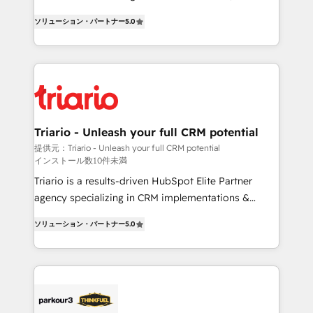
impact of your digital transformation, including a
world experience to our client engagements. "Blue
ソリューション・パートナー
5.0
detailed financial rationale with a focus on ROI and
Frog is a top, trusted partner in HubSpot's
TCO. As a trusted extension of your team, we
ecosystem for a reason. Their team brings over a
believe in the power of partnership. Together, we
decade of experience to the table, along with deep
embark on a transformational journey that sets your
knowledge of the HubSpot platform and strategies
business up for long-term success. Unlock your
for driving growth. They are committed to helping
business. If not now, when?
our customers grow and finding solutions that fit
their unique business needs. We are thrilled to have
Triario - Unleash your full CRM potential
Blue Frog in the HubSpot ecosystem leading the
提供元：Triario - Unleash your full CRM potential
インストール数10件未満
way for customers!" - Yamini Rangan, CEO of
HubSpot “Our experience with the team at Blue Frog
Triario is a results-driven HubSpot Elite Partner
has been nothing short of extraordinary. Their years
agency specializing in CRM implementations &
of experience and quality of skilled staff has earned
migrations, Revenue Operations, Custom
ソリューション・パートナー
5.0
them a trusted reputation within the HubSpot
Integrations, Custom AI agents and AI-ready Website
ecosystem as a reliable partner capable of delivering
Design With over 15 years of experience, we help
remarkable experiences for our most sophisticated
companies bridge the gap between marketing, sales,
clients.” - Brian Garvey, VP, Solutions Partner
and customer success through smart automation,
Program, HubSpot.
data hygiene, and tailored HubSpot solutions. Our