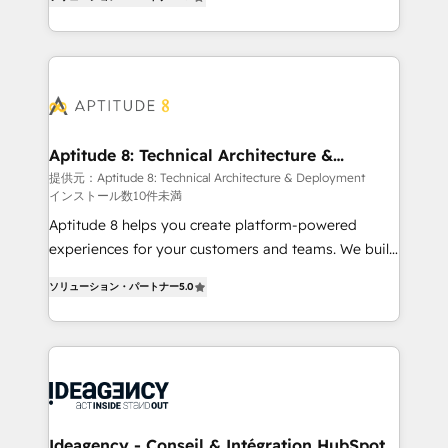
HubSpot dans votre organisation. Pour toute
l'intégration CRM et le développement des revenus
question technique ou besoin de structuration de
auprès de vos comptes existants. En France et à
votre projet HubSpot, contactez notre équipe pour
l'international, nous travaillons avec des ETI
un échange dédié.
ambitieuses, des grands groupes voulant aller au-
delà d’une simple transformation digitale et des
startups florissantes. Nos 3 grandes expertises sont :
➤ L’intégration de CRM et de méthodologie RevOps
Aptitude 8: Technical Architecture &
Deployment
pour aligner les équipes marketing, commerciales et
提供元：Aptitude 8: Technical Architecture & Deployment
インストール数10件未満
support client (data migration, synchronisation API,
audit et maintenance) ➤ La création de sites internet
Aptitude 8 helps you create platform-powered
de conversion qui transforment les visiteurs en
experiences for your customers and teams. We build
opportunités d'affaires ➤ La mise en place de
multi-hub solutions and orchestrate operations
ソリューション・パートナー
5.0
stratégies d'acquisition marketing (SEO, SEA,
across your entire tech stack. Aptitude 8 is trusted
inbound, automatisation marketing, ABM, IA,
by top brands such as Lenovo, Bluetooth,
emailing) Informations clés : - 10 ans d'expérience -
International Sports Sciences Association, SXSW,
100+ intégrations CRM HubSpot réussies - 40
Notion, Soundcloud, American Nurses Association,
experts conseil - 150 certifications HubSpot
Randstad, Uber Freight, and HubSpot itself. We have
cumulées
the largest technical consulting team of any HubSpot
partner and expertise across operational strategy,
Ideagency - Conseil & Intégration HubSpot