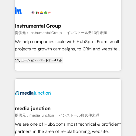
streamline your HubSpot experience. 🚀HubSpot
Elite Partners with 10+ years of HubSpot experience
🤝HubSpot Premier Integration partner 🤝Google
Premier Partner 2023 🌟5 HubSpot Accreditations 🌟
Instrumental Group
Won HubSpot Theme Challenge 2021 🌟INBOUND’19
提供元：Instrumental Group
インストール数10件未満
HubSpot Rising Star Why us? Harnessing the full
We help companies scale with HubSpot. From small
potential of the powerful HubSpot CRM. ✔️A team of
projects to growth campaigns, to CRM and websites.
HubSpot experts backed by over 10+ years of
Hire an agency that's experienced in every inch of
HubSpot experience ✔️Flexible pricing models —
ソリューション・パートナー
4.9
HubSpot and willing to work hand-in-hand with your
Hourly-fee (assigned one Dedicated HubSpot
team to simplify the complex and build a better
Admin); Monthly-fee (HubSpot Admin + Project
experience for your team and customers.
Manager); and Fixed Project Cost (as per
requirement). ✔️Helped over 25,000+ customers so
far with our HubSpot solutions. ✔️Bespoke apps &
on-demand bundle services. Connect with us today!
media junction
提供元：media junction
インストール数10件未満
We are one of HubSpot's most technical & proficient
partners in the area of re-platforming, website