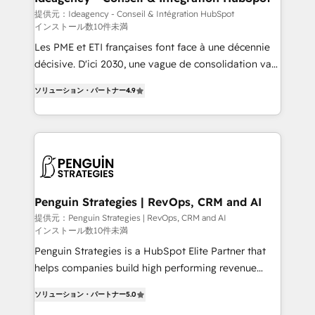
business-first process building, system integration,
提供元：Ideagency - Conseil & Intégration HubSpot
インストール数10件未満
custom development, and extensibility. When you
work with Aptitude 8, you get a team – not an
Les PME et ETI françaises font face à une décennie
individual – with embedded consulting, strategy,
décisive. D'ici 2030, une vague de consolidation va
development, and project management. We have
recomposer le marché. Seules survivront les
ソリューション・パートナー
4.9
100% US-based, FTE team members. We offer
entreprises qui auront réussi leur transformation. Le
project-based and managed services engagements
problème ? 58% des dirigeants savent que l'IA est
that include new HubSpot implementations,
vitale pour leur survie. Mais 57% n'ont aucune
migrations from other platforms, systems
stratégie. Et 43% ne maîtrisent même pas leurs
integration, extensibility, custom development, and
données. C'est le paradoxe français : conscience
ongoing RevOps support.
totale, action nulle. La solution s'appelle l'Entreprise
Augmentée. Ce n'est pas une entreprise qui utilise
Penguin Strategies | RevOps, CRM and AI
l'IA. C'est une organisation qui a réussi la symbiose
提供元：Penguin Strategies | RevOps, CRM and AI
インストール数10件未満
entre l'expertise humaine et l'intelligence artificielle.
Pas pour remplacer l'humain, mais pour l'augmenter.
Penguin Strategies is a HubSpot Elite Partner that
Chez Ideagency, nous accompagnons cette
helps companies build high performing revenue
transformation. D'abord les fondations : des
operations across complex sales cycles, multi
ソリューション・パートナー
5.0
données unifiées, des processus alignés. Ensuite
system environments and global SaaS or