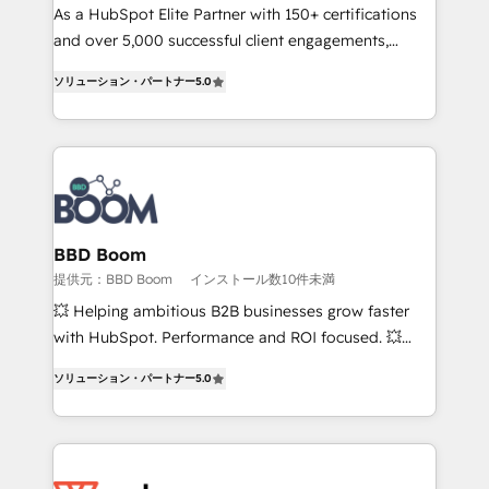
responsiveness, and ongoing support, we equip
As a HubSpot Elite Partner with 150+ certifications
your team to adopt new systems with confidence
and over 5,000 successful client engagements,
and achieve a unified, data-driven approach to
Vonazon turns marketing complexity into
ソリューション・パートナー
5.0
customer engagement.
measurable, scalable growth. From onboarding to
enterprise-grade campaigns, our in-house team
builds scalable strategies that drive long-term
revenue. ⚙️ HubSpot Integration & Optimization •
Seamless CRM, CMS, and automation setup •
Complex platform migrations and data cleanups •
Custom APIs and third-party integrations 📈 End-to-
BBD Boom
End Revenue Acceleration • Lifecycle marketing and
提供元：BBD Boom
インストール数10件未満
pipeline growth programs • Sales enablement tools
💥 Helping ambitious B2B businesses grow faster
and CRM optimization • Retention strategies with
with HubSpot. Performance and ROI focused. 💥
customer journey mapping 🏅 Elite-Level HubSpot
BBD Boom is the HubSpot partner that can help you
Execution • 750+ onboardings and 2,000+
ソリューション・パートナー
5.0
to HubSpot Better. We work with your teams to
implementations • Deep expertise across marketing,
solve all your HubSpot challenges and improve user
sales, and service hubs • Built-in flexibility for
adoption, sales process and marketing results.
startups to global brands
Services 📚 Onboarding your team to HubSpot for