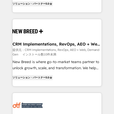
into a revenue engine. Our unified ecosystem
ソリューション・パートナー
5.0
security. 🏆 Why Bluleadz? GTM OS Partner | 16+
includes specialized divisions Globalia (AI &
Years Experience | 1,000+ Five-Star Reviews
Software) and Point Success Media (Paid Media),
making this the official home for all three brands. 🔄
Implementation & Integration - Seamless migrations
and system integrations powered by Globalia’s
technical development team. - 19 HubSpot-certified
trainers to drive platform adoption. 📈 Revenue
CRM Implementations, RevOps, AEO + Web,
Demand Gen
Generation - Full-funnel marketing and high-
提供元：CRM Implementations, RevOps, AEO + Web, Demand
Gen
インストール数10件未満
performance advertising via Point Success Media. -
Expert deployment of Breeze AI and custom agents
New Breed is where go-to-market teams partner to
to automate growth. 🏆 Elite Excellence - 8 platform
unlock growth, scale, and transformation. We help
accreditations and deep HIPAA-compliance
companies activate HubSpot’s AI-powered
ソリューション・パートナー
5.0
expertise. - A team of 250+ experts dedicated to
customer platform and operationalize HubSpot’s
your resilient growth.
Loop Marketing framework through expert-led
services, smart agents, and purpose-built apps,
tailored to your business. Together, we unlock
results, fast. ⚙️CRM & RevOps: Align all Hubs to your
buyer journey for clean data, scalability, & reporting.