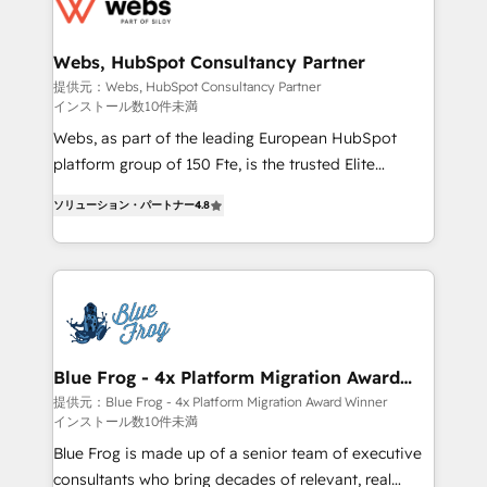
the first time 🔧 Designing and optimising your
HubSpot set-up for better results 🌐 Website design
and build using HubSpot 🔌 Integrating HubSpot
Webs, HubSpot Consultancy Partner
with other systems 🎓 Training your teams to be
提供元：Webs, HubSpot Consultancy Partner
インストール数10件未満
HubSpot pros 📊 Lead generation services using
HubSpot Why us? - SIX HubSpot Accreditations -
Webs, as part of the leading European HubSpot
awarded by HubSpot after a rigorous process for
platform group of 150 Fte, is the trusted Elite
CRM, Solutions Architecture, Onboarding , Data
HubSpot CRM Partner offering you a roadmap on
ソリューション・パートナー
4.8
Migration, Custom Integration & Platform
maximizing EBITDA and achieving Commercial
Enablement -Onboarded over 500 businesses to
Excellence. With our targeted processes, we
HubSpot -Top 1% of partners worldwide -In-house
strengthen your digital transformation and minimize
team of 25+ experts Contact us today to help you
costs. As HubSpot's Advanced Accredited CRM
get more from your investment in HubSpot.
Implementation partner, we provide expertise to
www.bbdboom.com
drive your business forward. Since 2015 we are fully
dedicated to HubSpot and with an experienced
Blue Frog - 4x Platform Migration Award
Winner
team (50+), we work with reputable companies in
提供元：Blue Frog - 4x Platform Migration Award Winner
インストール数10件未満
B2B sectors such as manufacturing, SaaS and
business services. We prepare a customized
Blue Frog is made up of a senior team of executive
business case that demonstrates the value and
consultants who bring decades of relevant, real