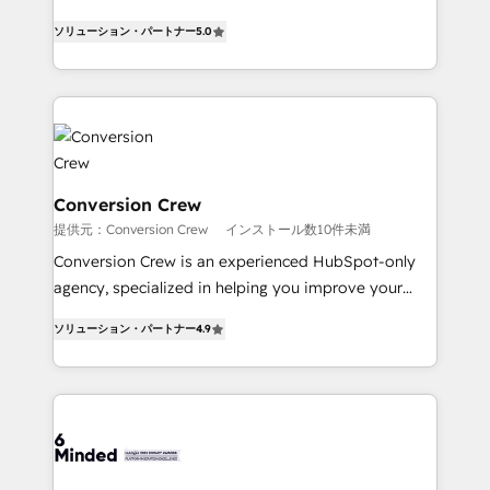
efficient processes, as well as building great
processes into a seamless, high-performing revenue
relationships. Your success is our success, and we’re
ソリューション・パートナー
5.0
engine. We combine RevOps strategy with deep
all in this together! From startup to enterprise, we’ll
technical execution to help teams scale faster—with
make sure your HubSpot setup becomes a
cleaner data, smarter automation, and more
powerhouse of productivity, so you can focus on
predictable revenue. Specialties: · HubSpot
what matters most: growing your business and
Implementation & Migration · Native & Custom
wowing your customers. Let’s make HubSpot work
Integrations · Custom Development · CPQ & FSM ·
smarter for you!
Reporting & Analytics · GTM Architecture · Sales &
Conversion Crew
Marketing Enablement If you’re ready to elevate
提供元：Conversion Crew
インストール数10件未満
HubSpot from “just your CRM” to your growth
Conversion Crew is an experienced HubSpot-only
infrastructure—let’s talk.
agency, specialized in helping you improve your
online processes. This means we help you with: -
ソリューション・パートナー
4.9
Implementing HubSpot (CRM, Marketing, Sales,
Service and Operations) - Developing fast, good-
looking websites in the HubSpot CMS - Building
(custom) integrations between HubSpot and other
systems you use You need a clear method to reach
your goals. Therefore, we take a critical look at your