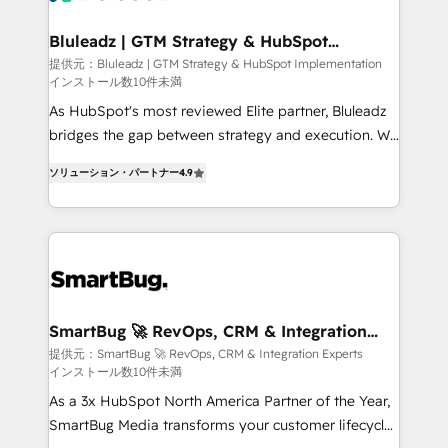
革を、構想から実装・定着までPMOとして主導。「設
Connectors, workflows, and data architectures that
定の代行ではなく、設計の責任」を引き受け、部門横断
make HubSpot the operational hub, integrated with
Bluleadz | GTM Strategy & HubSpot
の統合・浸透・変革管理を実行します。 ▸ CMS戦略設
Implementation
SAP, Microsoft Dynamics, custom ERPs, and any
提供元：Bluleadz | GTM Strategy & HubSpot Implementation
計・構築：リード獲得・CVR・SEOを前提にした情報設
インストール数10件未満
enterprise platform. Proprietary apps extend
計・導線設計・テンプレート設計をContent Hubで一体
HubSpot beyond standard configurations. -AI-
As HubSpot's most reviewed Elite partner, Bluleadz
提供。 ▸ 既存CRM・MAからの移行支援：Salesforce・
FIRST- AI across customer-facing operations to
bridges the gap between strategy and execution. We
Marketo・Pardot等からの移行、カスタム設計、履歴
accelerate decisions, streamline processes, and
don't just "set up tools" — we install the GTM
データ移行と活用設計まで。 ▸ AEO対応：ChatGPT・
ソリューション・パートナー
4.9
unlock efficiency at scale. From predictive
Operating System (GTM OS) to align your leadership
Perplexity等のAI検索からの流入・引用を前提にコンテ
intelligence to conversational AI, we turn data into
and engineer a portal that drives predictable
ンツとサイト構造を最適化。 🏆 なぜ100incを選ぶの
action and automation into competitive advantage.
revenue velocity. 🚀 GTM Strategy & Alignment
か？ ✓ HubSpot Eliteパートナー認定 ✓ HubSpotアワ
✦ 150+ implementations ✦ 100+ certifications ✦ 7
Workshops & Sprints: Identify "Valleys of Death"
ード受賞・HUGリーダー ✓ ISO27001:2022 /
accreditations
stalling growth. Fix your ICP, Math, and Story to stop
ISO9001:2015 取得 ✓ 400社以上の導入実績 ✓
"accelerating a mess." ⚙️ Elite Engineering & AI
HubSpot大百科 出版 CRM・AI活用に関するご相談、現
Scalable Architecture: Zero-technical-debt setup
SmartBug 🚀 RevOps, CRM & Integration
状整理の壁打ちなど、構想段階からお気軽にお問い合わ
Experts
across all Hubs, validated by our 7 HubSpot
提供元：SmartBug 🚀 RevOps, CRM & Integration Experts
せください。
インストール数10件未満
Accreditations. AI-Powered RevOps: Breeze AI,
custom AI agents, and high-integrity migrations for
As a 3x HubSpot North America Partner of the Year,
total reporting clarity. Security & Compliance: SOC 2
SmartBug Media transforms your customer lifecycle
Type I and HIPAA attested for enterprise-grade data