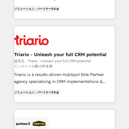
impact of your digital transformation, including a
world experience to our client engagements. "Blue
ソリューション・パートナー
5.0
detailed financial rationale with a focus on ROI and
Frog is a top, trusted partner in HubSpot's
TCO. As a trusted extension of your team, we
ecosystem for a reason. Their team brings over a
believe in the power of partnership. Together, we
decade of experience to the table, along with deep
embark on a transformational journey that sets your
knowledge of the HubSpot platform and strategies
business up for long-term success. Unlock your
for driving growth. They are committed to helping
business. If not now, when?
our customers grow and finding solutions that fit
their unique business needs. We are thrilled to have
Triario - Unleash your full CRM potential
Blue Frog in the HubSpot ecosystem leading the
提供元：Triario - Unleash your full CRM potential
インストール数10件未満
way for customers!" - Yamini Rangan, CEO of
HubSpot “Our experience with the team at Blue Frog
Triario is a results-driven HubSpot Elite Partner
has been nothing short of extraordinary. Their years
agency specializing in CRM implementations &
of experience and quality of skilled staff has earned
migrations, Revenue Operations, Custom
ソリューション・パートナー
5.0
them a trusted reputation within the HubSpot
Integrations, Custom AI agents and AI-ready Website
ecosystem as a reliable partner capable of delivering
Design With over 15 years of experience, we help
remarkable experiences for our most sophisticated
companies bridge the gap between marketing, sales,
clients.” - Brian Garvey, VP, Solutions Partner
and customer success through smart automation,
Program, HubSpot.
data hygiene, and tailored HubSpot solutions. Our