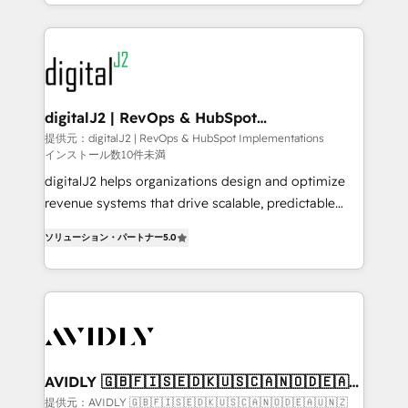
to help them scale and close more business, by
webdesign. Markentive is both a consulting firm, a
using HubSpot (the right way). ⭐️ Here's more info:
digital agency and an integrator. With over 115
www.onthefuze.com/hubspot-admin Contact us to
experts in marketing automation, growth, revops,
learn more!
CRM and webdesign (We focus on EMEA - USA
customers).
digitalJ2 | RevOps & HubSpot
Implementations
提供元：digitalJ2 | RevOps & HubSpot Implementations
インストール数10件未満
digitalJ2 helps organizations design and optimize
revenue systems that drive scalable, predictable
growth. As a triple-accredited HubSpot Solutions
ソリューション・パートナー
5.0
Partner, we specialize in both strategic RevOps
planning and hands-on technical execution - building
the operational foundation companies need to
thrive. Industries we specialize in: - Manufacturing -
Healthcare - Financial Services - Managed IT (MSP) -
Franchises - Professional Services - And more! How
we help: ✔️ Full HubSpot implementations and portal
AVIDLY 🇬🇧🇫🇮🇸🇪🇩🇰🇺🇸🇨🇦🇳🇴🇩🇪🇦🇺
🇳🇿
optimization ✔️ Data migrations, CRM architecture,
提供元：AVIDLY 🇬🇧🇫🇮🇸🇪🇩🇰🇺🇸🇨🇦🇳🇴🇩🇪🇦🇺🇳🇿