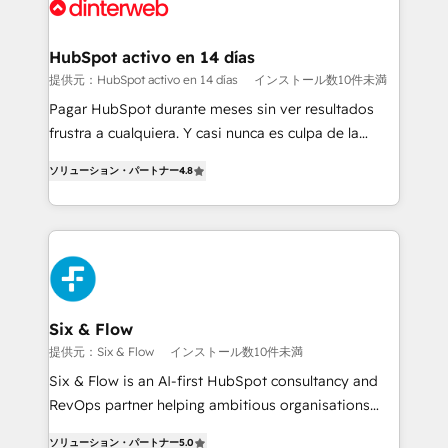
more people - Get the most out of your HubSpot
supercharge revenue operations Key services: • CRM
investment
Implementation • Systems Integration • Digital
Transformation / Web Development • RevOps &
HubSpot activo en 14 días
Sales Consulting • Marketing Automation What
提供元：HubSpot activo en 14 días
インストール数10件未満
makes us different? 🚀 Top 0.5% of global HubSpot
Pagar HubSpot durante meses sin ver resultados
agencies ⚙️ The strongest technical ability and
frustra a cualquiera. Y casi nunca es culpa de la
integration capabilities 💼 Consultative, long-term
herramienta: es del enfoque con el que se
partners who will embed ourselves into your
ソリューション・パートナー
4.8
implementó. Trabajamos con un catálogo de +80
business, processes and systems 🏢 We specialise in
casos de uso: cada uno resuelve un problema
working with mid-market and enterprise
concreto de tu operación en HubSpot. La entrega
organisations, global organisations and those with
toma de 1 a 3 semanas por caso, abordamos varios
complex use cases 🏆 CRM Implementation,
en paralelo cuando tiene sentido, y siempre
Platform Enablement, Custom Integration and
confirmamos resultados antes de seguir avanzando.
Onboarding Accredited 🔐 ISO27001 & ISO9001
Empiezas a ver resultados antes de que termine el
Six & Flow
Certified
mes. 🏆 HubSpot Partner of the Year 2022, máximo
提供元：Six & Flow
インストール数10件未満
reconocimiento del ecosistema. Elite Solutions
Six & Flow is an AI-first HubSpot consultancy and
Partner, el nivel más alto. +700 clientes
RevOps partner helping ambitious organisations
implementados en LATAM, Marcas como Hyatt,
grow with clarity, confidence, and intelligence.
Hospital ABC, Hogares Unión, Yves Rocher,
ソリューション・パートナー
5.0