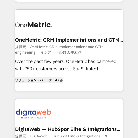
l'augmentation : l'IA là où elle crée de la valeur. Et
manufacturing teams. Trusted by leading enterprises
surtout : l'humain qui reste au centre. Parce que la
and fast growing scale ups including Sony, Rapyd,
vraie performance vient de l'intérieur. Act Inside.
Fiverr, XM Cyber, Bridgepointe Technologies, EMA
Stand Out.
Design Automation and Uptive. 📊 RevOps & data
architecture 🔗 CRM migrations & End to end
integrations 🤖 AI workflows & enrichment 📘 Team
OneMetric: CRM Implementations and GTM
engineering
enablement & company-wide adoption We create
提供元：OneMetric: CRM Implementations and GTM
engineering
インストール数10件未満
HubSpot environments that teams use with
confidence and that leadership can rely on for
Over the past few years, OneMetric has partnered
scalable revenue insights.
with 750+ customers across SaaS, fintech,
healthcare, real estate, and other industries. With
ソリューション・パートナー
4.9
150+ HubSpot-certified experts, we deliver scalable
solutions to complex GTM and RevOps challenges.
Our Expertise 🔹 Onboarding & Implementation:
Accredited HubSpot Partner, ensuring smooth setup
tailored to your GTM motion. 🔹 Migrations: Move
from other CRMs to HubSpot without data loss or
downtime. 🔹 RevOps Strategy: Align teams,
DigitaWeb — HubSpot Elite & Intégrations
ERP
processes, and data to drive revenue efficiency. 🔹
提供元：DigitaWeb — HubSpot Elite & Intégrations ERP