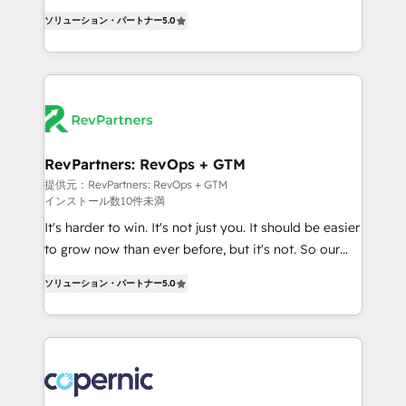
CRM. Zero downtime, full data integrity. ➤
management, systems integration, and creative
Implementation: Configure HubSpot to run your
ソリューション・パートナー
5.0
solutions that deliver measurable impact and
revenue process. Sales, marketing, and service wired
transform brand experiences As one of the few full-
together. ➤ AI and Integrations: Layer Breeze AI,
service creative agencies in the HubSpot
custom agents, and APIs to remove manual work. ➤
ecosystem, we blend strategy, technology, & award-
Ongoing Management: Monthly tune-ups, feature
winning design to build scalable, globally
rollouts, adoption coaching. Buying HubSpot,
regionalized HubSpot websites, integrated
switching to it, or reviving a stale portal? We are
marketing campaigns, & RevOps frameworks that
RevPartners: RevOps + GTM
built for the work.
fuel long-term success We connect the entire
提供元：RevPartners: RevOps + GTM
インストール数10件未満
customer lifecycle through seamless integrations,
ensure long-term adoption with change-
It's harder to win. It's not just you. It should be easier
management programs, and align marketing, sales,
to grow now than ever before, but it's not. So our
and service to drive sustainable growth With 6 key
focus is serving you, the person responsible for the
ソリューション・パートナー
5.0
HubSpot accreditations and experience across
revenue number. We do that by bridging the gap
hundreds of organizations in dozens of industries,
where agencies fail: combining GTM strategy with
there’s a good chance one of our globally integrated
technical execution to solve the right problem at the
teams has worked with clients just like you Let’s
right time, with the right solution. We don’t just
explore whether S2 is the partner you’ve been
implement your CRM. We engineer revenue
looking for...and get your next big initiative moving!
outcomes for the GTM owner on HubSpot. We Build