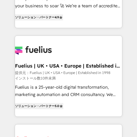
GuardHub: our AI governance framework, built on
your business to soar 🚀 We’re a team of accredited
ISO 42001 Ready for the next step? Click the 👈
HubSpot experts ready to help you. We can
ソリューション・パートナー
4.9
'𝗖𝗼𝗻𝘁𝗮𝗰𝘁 𝗯𝘂𝘀𝗶𝗻𝗲𝘀𝘀' button to get in touch (𝘸𝘦'𝘳𝘦
implement the platform into complex business
𝘴𝘶𝘱𝘦𝘳 𝘳𝘦𝘴𝘱𝘰𝘯𝘴𝘪𝘷𝘦)
environments, optimise what you've got and make
sure you can actually use it, build your website in
HubSpot or create an inbound marketing strategy
for you and execute it on HubSpot. We are on the
G-Cloud 14 CCS (Crown Commercial Service)
framework, meaning we've been accredited by
Fuelius | UK • USA • Europe | Established in
1998
HubSpot and vetted by the CCS, which means we
提供元：Fuelius | UK • USA • Europe | Established in 1998
インストール数10件未満
can support public sector companies as well the
other ones listed in our profile. Our services: -
Fuelius is a 25-year-old digital transformation,
HubSpot implementation - HubSpot CMS website
marketing automation and CRM consultancy. We
build We can do lots of things. But everything we do
enable mid-market and enterprise clients to
ソリューション・パートナー
5.0
is there for you to: - Grow revenue, and run your
maximise their return from digital and fuel their
business more efficiently - Build stronger
growth. We modernise platforms, streamline
relationships with customers - Make better
operations that are causing inefficiencies, improve
decisions with data - Find a new voice and reach
customer experiences, integrate systems, and