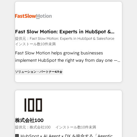
Implementation, Data Migration & Custom
getting in the way. That’s where we come in. We
Integration. 📩 Parlons de votre projet →
partner with scaling businesses across the UK to
digitaweb.com
design, implement, and optimise HubSpot so it
actually drives revenue, not just reports on it. Our
services include: - Choosing the right HubSpot
Fast Slow Motion: Experts in HubSpot &
Salesforce
package for your business - Full CRM, Marketing, and
提供元：Fast Slow Motion: Experts in HubSpot & Salesforce
インストール数10件未満
Sales Hub implementations - Custom dashboards
and reporting - Workflow automation and data
Fast Slow Motion helps growing businesses
clean-up - Sales enablement and team training -
implement HubSpot the right way from day one —
Ongoing optimisation and RevOps support Based in
with the flexibility to scale as complexity increases.
ソリューション・パートナー
4.9
Leeds and London, we partner with SMEs across the
Highly certified in both HubSpot and Salesforce, we
UK who are ready to turn HubSpot into the growth
bring deep experience in CRM implementation,
engine it’s meant to be.
integrations, and data migration across modern
business systems. Built to serve growing mid-
market and enterprise organizations, our team
combines strong technical execution with real
business perspective. Many of our consultants have
株式会社100
scaled businesses themselves, giving us a practical
提供元：株式会社100
インストール数10件未満
understanding of what owners and operators need
🏢 HubSpot × AI Agent × DX を統合する「Agentic