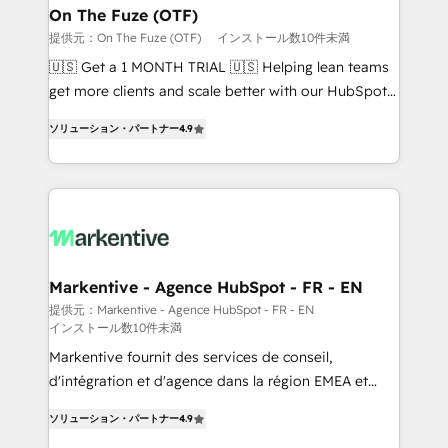
🎯Demand Gen & ABM: Drive pipeline with inbound,
On The Fuze (OTF)
ABM, AEO, SEO, & paid media. 👩‍💻Web Design:
提供元：On The Fuze (OTF)
インストール数10件未満
Build high-performing websites with UX, messaging,
🇺🇸 Get a 1 MONTH TRIAL 🇺🇸 Helping lean teams
& conversion strategy that drive results. 🤖AI
get more clients and scale better with our HubSpot
Strategy: Activate Breeze Agents, configure HubSpot
Consulting & 'Done For You' Services. 🚀 Who We
AI, & maximize AEO with tailored AI services. 🧩
ソリューション・パートナー
4.9
Work With 🚀 We help lean, growing companies: -
Integrations: Extend HubSpot with custom
Win more business - Reduce no-shows - Improve
integrations, hosting, & maintenance.
lead & deal conversion rates - Scale with less
headcount ...by using HubSpot's full capabilities. 🤓
What do you get? 🤓 Our client's are too busy to
learn the ins-and-outs of HubSpot. We give you a
Personal Consultant + Tech Team to handle the
Markentive - Agence HubSpot - FR - EN
heavy lifting of mapping out AND building your ideal
提供元：Markentive - Agence HubSpot - FR - EN
インストール数10件未満
system. + Get best practices and 'don't know what
you don't know' recommendations to maximize
Markentive fournit des services de conseil,
conversions! OTF is an Elite Partner (top 1% of
d'intégration et d'agence dans la région EMEA et
6,500+ Partners) and was named 2023 HubSpot
North America. Avec plus de 115 experts en
ソリューション・パートナー
4.9
Partner of the Year 💥 Trusted by 2,500+ companies
marketing automation, Growth, Revops, CRM et