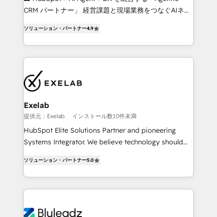
as their systems, data, and processes evolve. Since
CRM パートナー」 経営課題と現場業務をつなぐAIネイ
2014, we’ve supported 1,400+ clients across a wide
ティブ・エージェンシーとして、HubSpot Eliteの実装
range of industries, including healthcare, software,
ソリューション・パートナー
4.9
力で顧客フロント業務を再設計します。 💡 100inc は何
B2B services, manufacturing, financial services and
をする会社か？ HubSpotを共通基盤に、AIエージェン
more. Whether clients are new to HubSpot or
トを組み込んだ顧客フロント業務（マーケティング・営
expanding into more advanced use cases, we focus
業・CS）を組織全体で設計・実装する日本のAIネイテ
on delivering clean, scalable, AI-ready systems that
ィブ・エージェンシーです。事業部・グループ会社・部
create long-term value and a consistently strong
門が分立する組織で、データと業務プロセスのサイロ化
client experience.
を、CRMを軸とした全社共通基盤に再構築します。意
Exelab
思決定者・PMO・現場担当者に並走します。 1️⃣
提供元：Exelab
インストール数10件未満
HubSpot導入・活用支援 顧客データの一元化から、
HubSpot Elite Solutions Partner and pioneering
GTMの見える化・自動化まで。全Hub統合運用、デー
Systems Integrator. We believe technology should
タ品質設計、グループ横断のCRM統合に対応します。
serve business strategy, not the other way around.
2️⃣ AIエージェント組織構築 営業・マーケティング業務
ソリューション・パートナー
5.0
Every engagement begins with clear objectives,
の一部をAIが自律実行する組織への移行を設計・実装。
customer journey mapping, and measurable KPIs.
Breeze・Claude等をHubSpotと連携させ、役割定義・
Only then we architect solutions. The question is
運用ルール・成果指標まで含めて設計します。 3️⃣ 全社
never which features to activate, but which
DX × AI推進のPMO伴走支援 複数部門をまたぐDX×AI変
outcomes to deliver. -SYSTEM INTEGRATION-