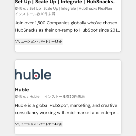
marketing, advertising, campaigns, content and
Set Up | Scale Up | Integrate | HubSnacks
Partner 📆Founded in 1997
FlexPlan
design We connect people, data and technology to
提供元：Set Up | Scale Up | Integrate | HubSnacks FlexPlan
インストール数10件未満
improve customer experiences. With our bright
people, exciting ideas and can-do mentality, we
Join over 1,500 Companies globally who've chosen
ensure revenue growth on a daily basis. So tell us
HubSnacks as their on-ramp to HubSpot since 2014
your challenge; our passionate and growth driven
Simple pay-as-you-go plans that accelerate value...
ソリューション・パートナー
4.9
team of 100+ experts is ready for you! Driving digital
1️⃣ Set Up | Onboarding New or Check-fixing existing
growth | www.brightdigital.com
HubSpot portals 2️⃣ Scale Up | 100% HubSpot Task
Execution... Global 24/7 ... All Experts 3️⃣ Integrate |
your entire Tech Stack with Custom Integrations
Slash months from your API Integration project... ⬅️
Click "Contact Business" ⬅️ to access 150+ Kickstart
Integration templates that put HubSpot in the center
Huble
of your tech stack, syncing... 🛍️ Shopify or
提供元：Huble
インストール数10件未満
WooCommerce 💲 Stripe or Paypal 💰 Sage or
Huble is a global HubSpot, marketing, and creative
Netsuite 🤖 Google or Microsoft ✍️ DocuSign or
consultancy working with mid-market and enterprise
PandaDoc 🌐 Avalara or Quaderno HubSnacks holds
businesses. We go beyond implementation, shaping
the rare Advanced "Custom Integrations"
ソリューション・パートナー
4.9
the strategy, processes, and teams that turn
Accreditation, securely sync data across... 🔄 any
HubSpot into a genuine growth engine. Named