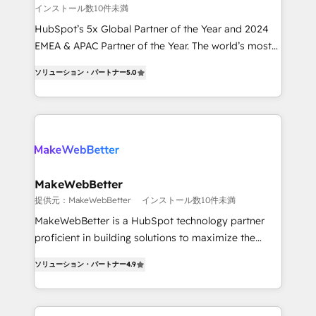
インストール数10件未満
and reporting foundations ✔️ Custom integrations
and workflow automation ✔️ User adoption
HubSpot’s 5x Global Partner of the Year and 2024
programs, training, and enablement Through project-
EMEA & APAC Partner of the Year. The world’s most
based engagements and ongoing RevOps
experienced and fully accredited HubSpot Solutions
ソリューション・パートナー
5.0
partnerships, we guide organizations through the
Partner. 🚀 With 2,750+ HubSpot projects delivered
revenue maturity model - delivering the right
and 370+ specialists across EMEA, APAC and NAM,
improvements at the right time so operations
we de-risk complex CRM programmes and
evolve strategically and sustainably as the business
accelerate ROI across every HubSpot Hub. 🧭 From
grows.
multi-region migrations to AI-powered automation,
we turn complexity into clarity, human at global
scale. 🏆 HubSpot’s CEO called us “the partner of the
MakeWebBetter
future.” Others agree it is proof of trust built through
提供元：MakeWebBetter
インストール数10件未満
measurable impact.
MakeWebBetter is a HubSpot technology partner
proficient in building solutions to maximize the
operational efficiency of HubSpot. The fastest-
ソリューション・パートナー
4.9
growing tech-enabler & facilitator, MakeWebBetter,
hands you the blend of HubSpot expertise &
eminent solutions & integrations. Trust us to