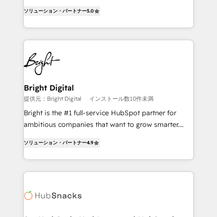
design & development. We specialize in multi-hub
ソリューション・パートナー
5.0
implementations for mid-market & enterprise
companies. We are woman-owned, powered by
coffee, and we ❤️ dogs. We produce award-winning
work for our clients. 🏆2023 Technical Expertise
Impact Award 🏆2022 Technical Expertise Impact
Award 🏆2022 Platform Migration Excellence Impact
Award 🏆2020 Elite Solutions Partner 🏆2019
Bright Digital
Integrations HubSpot Impact Award 🏆2019
提供元：Bright Digital
インストール数10件未満
Marketing Enablement HubSpot Impact Award 🏆
Bright is the #1 full-service HubSpot partner for
2018 Website Design HubSpot Impact Award 🏆2017
ambitious companies that want to grow smarter.
Website Design HubSpot Impact Award 🏆2016
From HubSpot onboarding, to training, from
Growth-Driven Design Agency of the Year 🏆2016
ソリューション・パートナー
4.9
developing a new website to lead generation and
Sales Enablement HubSpot Impact Award 🏆2015
digital marketing; we do it all (and with great
Growth-Driven Design Agency of the Year 🏆2015
results)! In short, our services include: - HubSpot
Became the 5th Agency to reach Diamond 🏆2014
consultancy: onboarding, training, data migration -
HubSpot COS Performance Award 🏆2014 HubSpot
HubSpot development: websites, custom modules,
COS Design Award 🏆2013 HubSpot Marketplace
integrations - Marketing & sales solutions: digital
Provider of the Year 🏆2011 Became a HubSpot