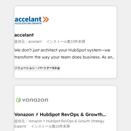
apps, in any direction. Stuck on your old CRM..?
HubSpot's Global Partner of the Year in 2024,
Migrate | seamlessly off your old CRM onto a clean
consistently ranked among their top 5 partners
new HubSpot portal with Advanced Website and
worldwide, and with over 15 years in the ecosystem,
CRM Migrations using our in-house "HubScrub" Tool.
Huble has built a track record that speaks for itself.
One company, one operating model, delivering
accelant
across offices and consulting teams in the UK, USA,
提供元：accelant
インストール数10件未満
Canada, Germany, France, Belgium, Singapore, and
We don’t just architect your HubSpot system—we
South Africa. Certified compliant with ISO/IEC
transform the way your team does business. As an
27001:2022 and ISO 9001:2015 across all seven
Elite HubSpot Solutions Partner, we specialize in
international offices and 175+ employees.
ソリューション・パートナー
5.0
creating tailored, end-to-end CRM solutions that
accelerate growth, improve operational efficiency,
and ensure faster time to value on HubSpot. What
sets us apart? Our people-centric approach. From
day one, our team takes the time to deeply
understand your unique needs, crafting custom
strategies that deliver impactful results. Our mission
Vonazon ⚡ HubSpot RevOps & Growth
Strategy Experts
is to empower you to unlock HubSpot’s full potential
提供元：Vonazon ⚡ HubSpot RevOps & Growth Strategy
Experts
インストール数10件未満
—faster. Through expert training, unmatched