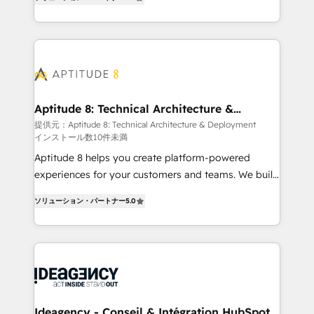
HubSpot dans votre organisation. Pour toute
l'intégration CRM et le développement des revenus
question technique ou besoin de structuration de
auprès de vos comptes existants. En France et à
votre projet HubSpot, contactez notre équipe pour
l'international, nous travaillons avec des ETI
un échange dédié.
ambitieuses, des grands groupes voulant aller au-
delà d’une simple transformation digitale et des
startups florissantes. Nos 3 grandes expertises sont :
➤ L’intégration de CRM et de méthodologie RevOps
Aptitude 8: Technical Architecture &
Deployment
pour aligner les équipes marketing, commerciales et
提供元：Aptitude 8: Technical Architecture & Deployment
インストール数10件未満
support client (data migration, synchronisation API,
audit et maintenance) ➤ La création de sites internet
Aptitude 8 helps you create platform-powered
de conversion qui transforment les visiteurs en
experiences for your customers and teams. We build
opportunités d'affaires ➤ La mise en place de
multi-hub solutions and orchestrate operations
ソリューション・パートナー
5.0
stratégies d'acquisition marketing (SEO, SEA,
across your entire tech stack. Aptitude 8 is trusted
inbound, automatisation marketing, ABM, IA,
by top brands such as Lenovo, Bluetooth,
emailing) Informations clés : - 10 ans d'expérience -
International Sports Sciences Association, SXSW,
100+ intégrations CRM HubSpot réussies - 40
Notion, Soundcloud, American Nurses Association,
experts conseil - 150 certifications HubSpot
Randstad, Uber Freight, and HubSpot itself. We have
cumulées
the largest technical consulting team of any HubSpot
partner and expertise across operational strategy,
Ideagency - Conseil & Intégration HubSpot