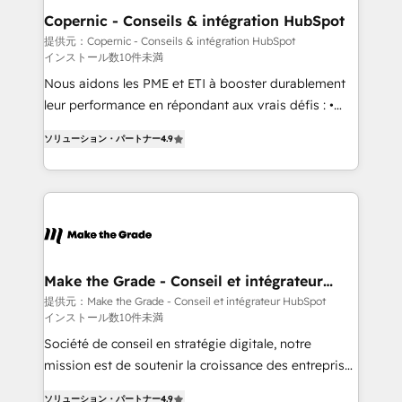
Different Because We're Built Different: - Secure:
Copernic - Conseils & intégration HubSpot
Soc2 compliant 🛡️ - Onboarding: Implementations
提供元：Copernic - Conseils & intégration HubSpot
インストール数10件未満
starting from $1,5k - Clay: Elite Studio Solutions
Partner 🤝 - Global: 75+ RPers across five continents
Nous aidons les PME et ETI à booster durablement
🌐 - Scale: Largest organically grown & fastest tiering
leur performance en répondant aux vrais défis : •
Elite HubSpot Partner 🪴 - CRM: More Sales Hub
Intégration de HubSpot avec d’autres outils (ERP,
ソリューション・パートナー
4.9
implementations than any other Partner 💻 -
téléphonie, etc.) • Alignement des équipes grâce à un
Salesforce: We convert SFDC addicts to HubSpot
outil et des données partagées • Amélioration de la
evangelists 🧡 Don't pick a marketing or technical
collecte et de l’analyse des données pour des
agency for a GTM engineer’s job. The choice is
décisions éclairées • Optimisation de l’efficacité et
yours. Start winning.
de la productivité des équipes Notre équipe de 30
consultants certifiés HubSpot aborde chaque projet
avec un engagement total, alignant processus
Make the Grade - Conseil et intégrateur
HubSpot
métiers et technologie, et guidant vos équipes à
提供元：Make the Grade - Conseil et intégrateur HubSpot
インストール数10件未満
travers le changement, tout en centrant vos objectifs
d’entreprise. Grâce à une méthodologie éprouvée
Société de conseil en stratégie digitale, notre
auprès de plus de 400 clients, nous comprenons
mission est de soutenir la croissance des entreprises
rapidement vos enjeux et intégrons parfaitement
B2B à travers l’acquisition de nouveaux clients,
ソリューション・パートナー
4.9