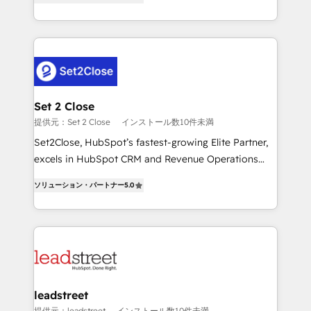
Operating across the UK, Netherlands, Ireland, and
MacStore, Café Britt, Bella Piel, confiaron en
Canada, we’ve delivered thousands of successful
nosotros para impulsar la eficiencia de sus procesos
HubSpot projects for mid-market and enterprise
en HubSpot. No necesitas tener todas las
clients worldwide, with over 10 years experience. We
respuestas para empezar. Te ayudamos a identificar
combine HubSpot, data, and AI to design connected
el primer caso de uso que más impacto te dará.
go-to-market systems that align people, process,
Solo continúas si ves valor real en los primeros 14
and technology for predictable, scalable revenue
Set 2 Close
días.
growth. Our expertise spans RevOps, CRM and data
提供元：Set 2 Close
インストール数10件未満
architecture, AI enablement, and strategic marketing,
Set2Close, HubSpot’s fastest-growing Elite Partner,
delivered through our proprietary FLAIR framework
excels in HubSpot CRM and Revenue Operations
for responsible AI adoption. As a HubSpot Elite
(RevOps) services to boost B2B sales and growth.
Partner and ISO 27001:2022 certified consultancy,
ソリューション・パートナー
5.0
As a top HubSpot Elite Partner, we specialize in
we blend strategy, creativity, and technology to help
custom HubSpot CRM solutions. Our experts design,
organisations scale smarter and grow stronger.
implement, and optimize systems to enhance user
experience, functionality, and adoption across sales,
marketing, and service teams. From setup to
refinement, we streamline workflows, improve lead
management, and speed up deal closures. With 500+
leadstreet
projects completed, our Agile approach ensures your
提供元：leadstreet
インストール数10件未満