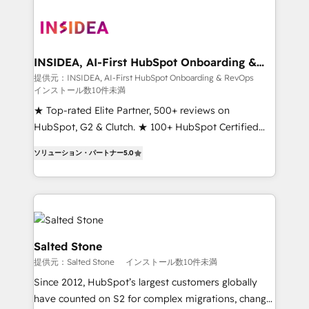
INSIDEA, AI-First HubSpot Onboarding &
RevOps
提供元：INSIDEA, AI-First HubSpot Onboarding & RevOps
インストール数10件未満
★ Top-rated Elite Partner, 500+ reviews on
HubSpot, G2 & Clutch. ★ 100+ HubSpot Certified
Experts & Trainers across the team ★ 1,500+
ソリューション・パートナー
5.0
implementations across five continents ★ AI-First,
RevOps-led, Onboarding obsessed ★ Company of
the Year 2024/25 INSIDEA helps growing companies
turn HubSpot into a revenue engine. We onboard
your team, migrate your data, and build AI-powered
workflows that drive adoption from week one, in
Salted Stone
your time zone. What we do ➤ Onboarding: Live in
提供元：Salted Stone
インストール数10件未満
weeks, with workflows built around your business,
Since 2012, HubSpot’s largest customers globally
not a template. ➤ Migration: Move from any legacy
have counted on S2 for complex migrations, change