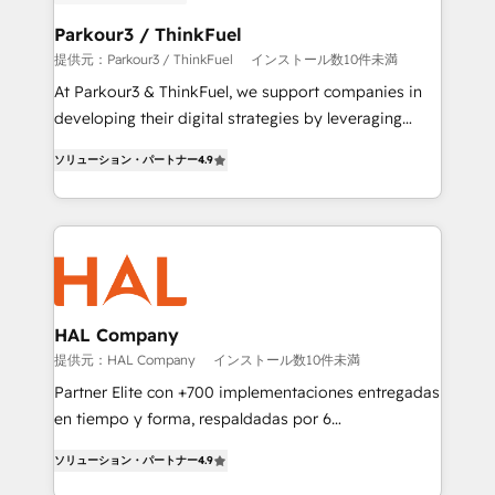
clients choose us because we blend the expertise of
a global consultancy with the care and agility of a
Parkour3 / ThinkFuel
boutique firm. At Triario, we’re big enough to deliver
提供元：Parkour3 / ThinkFuel
インストール数10件未満
but small enough to listen. Our Services: HubSpot
At Parkour3 & ThinkFuel, we support companies in
implementations & data migration Custom AI agents
developing their digital strategies by leveraging
Revenue Operations API integrations AI-ready
technologies and automating their marketing and
Website design Let’s turn your CRM into your growth
ソリューション・パートナー
4.9
sales processes to generate growth. Our offer spans
engine!
from Strategy to Operations. We specialize in CRM
onboarding and implementation, web design, sales
& marketing automation, and digital marketing. With
extensive experience working with tech companies
and manufacturers since 2002, we are committed to
empowering our clients and developing their
HAL Company
autonomy. Get to grips with HubSpot through
提供元：HAL Company
インストール数10件未満
guided implementation and seamless integration of
Partner Elite con +700 implementaciones entregadas
the CRM platform into your digital ecosystem. Would
en tiempo y forma, respaldadas por 6
you like support in deploying your inbound
acreditaciones de HubSpot y un equipo de 6
marketing strategy? We'll provide support tailored
ソリューション・パートナー
4.9
Certified Trainers avalados por HubSpot Academy.
to your needs and sales objectives. With 125+