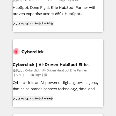
HubSpot CRM drives measurable results. Our
HubSpot. Done Right. Elite HubSpot Partner with
RevOps services align your sales, marketing, and
proven expertise across 650+ HubSpot
customer success teams for peak performance. We
implementations. With 12+ years of HubSpot
optimize the revenue lifecycle—lead generation to
ソリューション・パートナー
5.0
experience, we help you use the HubSpot platform
retention—by refining processes and eliminating
to its fullest capacity, improve your current HubSpot
inefficiencies. Using HubSpot tools and data-driven
website, or build your new one.
strategies, we create scalable solutions that
maximize profitability and adapt to your goals.
Cyberclick | AI-Driven HubSpot Elite
Partner
提供元：Cyberclick | AI-Driven HubSpot Elite Partner
インストール数10件未満
Cyberclick is an AI-powered digital growth agency
that helps brands connect technology, data, and
creativity to achieve measurable results. Founded in
ソリューション・パートナー
4.9
Barcelona and operating across Spain, LATAM, and
the UK, we support global companies in building
smarter marketing, sales, and customer success