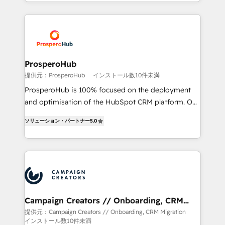
Acompañamos a las empresas en cada etapa de su
certifications, we are part of the most certified
crecimiento integrando estrategia, tecnología y
Canadian agencies, and we both hold Onboarding
procesos comerciales para potenciar resultados
Accreditations. Based in Canada (coast to coast), our
reales. Nos caracterizamos por combinar excelencia
services are offered in both English & French.
técnica con una mirada estratégica a largo plazo.
ProsperoHub
提供元：ProsperoHub
インストール数10件未満
ProsperoHub is 100% focused on the deployment
and optimisation of the HubSpot CRM platform. Our
highly experienced team of solutions experts will
ソリューション・パートナー
5.0
ensure that you achieve maximum adoption and
ROI from your HubSpot investment. Use our
extensive HubSpot, sales, marketing, service and
integrations expertise to lead your team on their
HubSpot journey, design and implement your
processes and skilfully bring your revenue
infrastructure to life. Our collaborative approach
Campaign Creators // Onboarding, CRM
Migration
keeps you in control whilst we plan and support the
提供元：Campaign Creators // Onboarding, CRM Migration
インストール数10件未満
route to your revenue goals. We have successfully