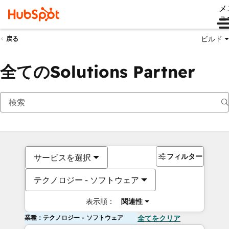
メ
ュ
ビルド
戻る
全てのSolutions Partner
フィルター
サービスを選択
テクノロジー - ソフトウェア
表示順：
関連性
業種：テクノロジー - ソフトウェア
全てをクリア