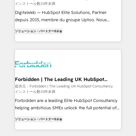
インストール数10件未満
Integrations: Connect HubSpot with your tech stack
for better adoption. 🔹 Custom Solutions: Build
DigitaWeb — HubSpot Elite Solutions, Partner
tailored apps, workflows, and configurations. We are
depuis 2015, membre du groupe Uptoo. Nous
SOC 2 Type II and ISO 27001 certified, reinforcing
aidons les ETI et PME B2B à unifier Marketing,
ソリューション・パートナー
5.0
our commitment to data security and compliance. At
Ventes et Service sur HubSpot grâce à la Revenue
OneMetric, we help revenue teams focus on the
Architecture : alignement des équipes, pipeline
OneMetric that matters most: revenue.
prévisible, croissance mesurable. 🔌 Intégrations
complexes : ERP (Divalto, Sage X3, Cegid, Pennylane,
Dynamics..), VOIP (Aircall, Ringover, Modjo), Shopify,
Oneflow. 💻 Développements custom : CRM UI
Extensions (React), Serverless Node.js, Custom
Forbidden | The Leading UK HubSpot
Consultancy
Objects, thèmes HubL, agents IA & Breeze AI. 🎯
提供元：Forbidden | The Leading UK HubSpot Consultancy
インストール数10件未満
Secteurs : Industrie, Distribution B2B, SaaS, Services
B2B, Immobilier, Viticulture, Finance. 🚀 Nos livrables
Forbidden are a leading Elite HubSpot Consultancy
: migration sécurisée, implémentation Marketing +
helping ambitious SMEs unlock the full potential of
Sales + Service Hub, synchronisation ERP ↔
HubSpot. Too many businesses invest in HubSpot
ソリューション・パートナー
5.0
HubSpot temps réel, formation équipes. 🏆 +350
but never see the ROI they expected due to poor
projets livrés. Accrédités HubSpot CRM
adoption, messy data, and disconnected teams