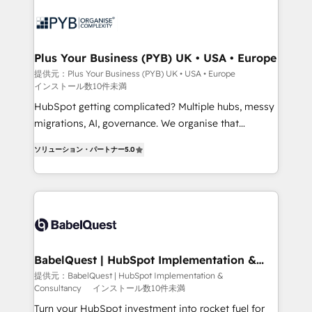
scalable retainers. Let’s make HubSpot your most
and growth-led companies across technology,
powerful growth engine. Built to convert, scale, and
professional services, financial services and
drive results.
industrial sectors. Offices in Johannesburg, Cape
Town, Dubai & London. 500+ HubSpot CRM
Plus Your Business (PYB) UK • USA • Europe
implementations delivered. AI visibility coverage
提供元：Plus Your Business (PYB) UK • USA • Europe
インストール数10件未満
across ChatGPT, Claude, Perplexity, Gemini and
Google AI Overviews. HubSpot Impact Award -
HubSpot getting complicated? Multiple hubs, messy
Customer First HubSpot Impact Award - Integrations
migrations, AI, governance. We organise that
Innovation HubSpot Impact Award - Platform
complexity, so your team can put HubSpot to work...
ソリューション・パートナー
5.0
Migration Excellence HubSpot Impact Award -
Welcome to our Profile! We help with: • CRM
Platform Excellence 40+ full-time HubSpot
implementation, reports, workflows, and team
professionals. 100s of certifications and
training • CRM migration from Salesforce, Pipedrive,
accreditations with HubSpot.
Dynamics and others • Technical projects including
custom API integrations • AI governance for
HubSpot-centred operations A little about us: •
Boutique 'Elite' team of 12 • 150+ clients across Sales
BabelQuest | HubSpot Implementation &
Consultancy
Hub, Marketing Hub, Service Hub, Data Hub and
提供元：BabelQuest | HubSpot Implementation &
Consultancy
インストール数10件未満
CMS • ISO/IEC 27001:2022, ISO 9001:2015, and ISO
42001:2023 certified - the AI management standard •
Turn your HubSpot investment into rocket fuel for