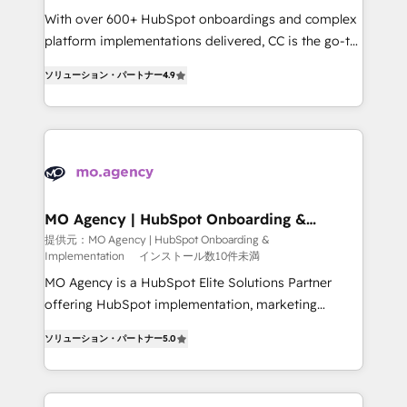
supported over 500 organisations with HubSpot
With over 600+ HubSpot onboardings and complex
implementation, optimisation, training, and
platform implementations delivered, CC is the go-to
adoption assurance. Our tried and tested Roadmap
Elite Solutions Partner for businesses ready to
ソリューション・パートナー
4.9
methodology will ensure that you receive the best
migrate, replatform, and scale smarter. We specialize
deployment experience possible. Whether you are
in high-impact CRM and CMS migrations and
new to HubSpot or seeking to turn around a poor
onboarding from platforms like Salesforce, NetSuite,
install, our team have the change management
Zoho, Pardot, Marketo, Microsoft Dynamics, Wix,
expertise to deliver the solutions you need.
WordPress and legacy CRMs, turning fragmented
systems into unified, growth-ready HubSpot
architectures that accelerate revenue operations and
MO Agency | HubSpot Onboarding &
Implementation
performance. - Multi-object CRM migration, cleanup,
提供元：MO Agency | HubSpot Onboarding &
Implementation
インストール数10件未満
and implementation. - Pre-built and custom
integrations across your full tech stack. - Custom
MO Agency is a HubSpot Elite Solutions Partner
object setup, CMS builds, and full-funnel automation.
offering HubSpot implementation, marketing
- Dashboards, lifecycle campaigns, and lead
automation, CRM and RevOps consulting, B2B SEO,
ソリューション・パートナー
5.0
nurturing sequences. - Cross-hub setup across
paid media, content marketing, AEO and GEO (AI
Marketing, Sales, Operations, and Service Hubs. -
search optimisation), and HubSpot Content Hub and
Ongoing optimization, managed support, and
WordPress development. We work with enterprise