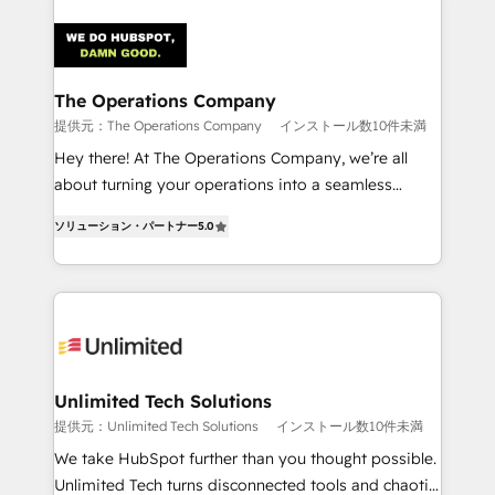
strategies. As the only HubSpot Elite Partner in
Iberia (Spain & Portugal), we combine human insight
with intelligent automation to drive sustainable
growth. Our multidisciplinary team designs solutions
The Operations Company
that simplify complexity, boost performance, and
提供元：The Operations Company
インストール数10件未満
turn innovation into real impact. 🌍 Highlights •
Hey there! At The Operations Company, we’re all
HubSpot Partner since 2012 • 2022 EMEA Impact
about turning your operations into a seamless
Award: Best Integration • 150+ successful HubSpot
experience that powers real results. We specialize in
projects • Clients in 30+ industries • Proprietary
ソリューション・パートナー
5.0
transforming complex systems into efficient,
technology for integrations • Multilingual team:
scalable solutions that work across your entire
English, Spanish, Portuguese & Italian 👉 Grow
organization. We’re a unique blend of deep HubSpot
smarter with AI and HubSpot.
expertise, strategic thinking, and hands-on
operational know-how. We know that no two
businesses are alike, so we don’t do cookie-cutter
solutions. Instead, we dive in to understand your
Unlimited Tech Solutions
needs, goals, and challenges to deliver solutions that
提供元：Unlimited Tech Solutions
インストール数10件未満
fit like a glove. We’re committed to being both
We take HubSpot further than you thought possible.
highly effective and fun to work with. We believe in
Unlimited Tech turns disconnected tools and chaotic