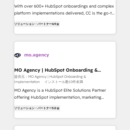
supported over 500 organisations with HubSpot
With over 600+ HubSpot onboardings and complex
implementation, optimisation, training, and
platform implementations delivered, CC is the go-to
adoption assurance. Our tried and tested Roadmap
Elite Solutions Partner for businesses ready to
ソリューション・パートナー
4.9
methodology will ensure that you receive the best
migrate, replatform, and scale smarter. We specialize
deployment experience possible. Whether you are
in high-impact CRM and CMS migrations and
new to HubSpot or seeking to turn around a poor
onboarding from platforms like Salesforce, NetSuite,
install, our team have the change management
Zoho, Pardot, Marketo, Microsoft Dynamics, Wix,
expertise to deliver the solutions you need.
WordPress and legacy CRMs, turning fragmented
systems into unified, growth-ready HubSpot
architectures that accelerate revenue operations and
MO Agency | HubSpot Onboarding &
Implementation
performance. - Multi-object CRM migration, cleanup,
提供元：MO Agency | HubSpot Onboarding &
Implementation
インストール数10件未満
and implementation. - Pre-built and custom
integrations across your full tech stack. - Custom
MO Agency is a HubSpot Elite Solutions Partner
object setup, CMS builds, and full-funnel automation.
offering HubSpot implementation, marketing
- Dashboards, lifecycle campaigns, and lead
automation, CRM and RevOps consulting, B2B SEO,
ソリューション・パートナー
5.0
nurturing sequences. - Cross-hub setup across
paid media, content marketing, AEO and GEO (AI
Marketing, Sales, Operations, and Service Hubs. -
search optimisation), and HubSpot Content Hub and
Ongoing optimization, managed support, and
WordPress development. We work with enterprise