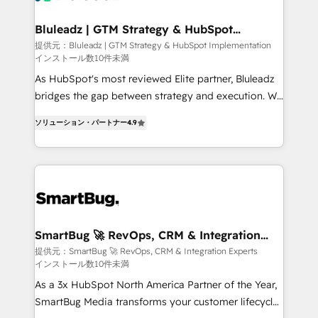
革を、構想から実装・定着までPMOとして主導。「設
Connectors, workflows, and data architectures that
定の代行ではなく、設計の責任」を引き受け、部門横断
make HubSpot the operational hub, integrated with
Bluleadz | GTM Strategy & HubSpot
の統合・浸透・変革管理を実行します。 ▸ CMS戦略設
Implementation
SAP, Microsoft Dynamics, custom ERPs, and any
提供元：Bluleadz | GTM Strategy & HubSpot Implementation
計・構築：リード獲得・CVR・SEOを前提にした情報設
インストール数10件未満
enterprise platform. Proprietary apps extend
計・導線設計・テンプレート設計をContent Hubで一体
HubSpot beyond standard configurations. -AI-
As HubSpot's most reviewed Elite partner, Bluleadz
提供。 ▸ 既存CRM・MAからの移行支援：Salesforce・
FIRST- AI across customer-facing operations to
bridges the gap between strategy and execution. We
Marketo・Pardot等からの移行、カスタム設計、履歴
accelerate decisions, streamline processes, and
don't just "set up tools" — we install the GTM
データ移行と活用設計まで。 ▸ AEO対応：ChatGPT・
ソリューション・パートナー
4.9
unlock efficiency at scale. From predictive
Operating System (GTM OS) to align your leadership
Perplexity等のAI検索からの流入・引用を前提にコンテ
intelligence to conversational AI, we turn data into
and engineer a portal that drives predictable
ンツとサイト構造を最適化。 🏆 なぜ100incを選ぶの
action and automation into competitive advantage.
revenue velocity. 🚀 GTM Strategy & Alignment
か？ ✓ HubSpot Eliteパートナー認定 ✓ HubSpotアワ
✦ 150+ implementations ✦ 100+ certifications ✦ 7
Workshops & Sprints: Identify "Valleys of Death"
ード受賞・HUGリーダー ✓ ISO27001:2022 /
accreditations
stalling growth. Fix your ICP, Math, and Story to stop
ISO9001:2015 取得 ✓ 400社以上の導入実績 ✓
"accelerating a mess." ⚙️ Elite Engineering & AI
HubSpot大百科 出版 CRM・AI活用に関するご相談、現
Scalable Architecture: Zero-technical-debt setup
SmartBug 🚀 RevOps, CRM & Integration
状整理の壁打ちなど、構想段階からお気軽にお問い合わ
Experts
across all Hubs, validated by our 7 HubSpot
提供元：SmartBug 🚀 RevOps, CRM & Integration Experts
せください。
インストール数10件未満
Accreditations. AI-Powered RevOps: Breeze AI,
custom AI agents, and high-integrity migrations for
As a 3x HubSpot North America Partner of the Year,
total reporting clarity. Security & Compliance: SOC 2
SmartBug Media transforms your customer lifecycle
Type I and HIPAA attested for enterprise-grade data