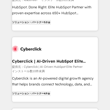
HubSpot CRM drives measurable results. Our
HubSpot. Done Right. Elite HubSpot Partner with
RevOps services align your sales, marketing, and
proven expertise across 650+ HubSpot
customer success teams for peak performance. We
implementations. With 12+ years of HubSpot
optimize the revenue lifecycle—lead generation to
ソリューション・パートナー
5.0
experience, we help you use the HubSpot platform
retention—by refining processes and eliminating
to its fullest capacity, improve your current HubSpot
inefficiencies. Using HubSpot tools and data-driven
website, or build your new one.
strategies, we create scalable solutions that
maximize profitability and adapt to your goals.
Cyberclick | AI-Driven HubSpot Elite
Partner
提供元：Cyberclick | AI-Driven HubSpot Elite Partner
インストール数10件未満
Cyberclick is an AI-powered digital growth agency
that helps brands connect technology, data, and
creativity to achieve measurable results. Founded in
ソリューション・パートナー
4.9
Barcelona and operating across Spain, LATAM, and
the UK, we support global companies in building
smarter marketing, sales, and customer success