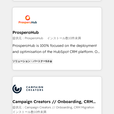
Acompañamos a las empresas en cada etapa de su
certifications, we are part of the most certified
crecimiento integrando estrategia, tecnología y
Canadian agencies, and we both hold Onboarding
procesos comerciales para potenciar resultados
Accreditations. Based in Canada (coast to coast), our
reales. Nos caracterizamos por combinar excelencia
services are offered in both English & French.
técnica con una mirada estratégica a largo plazo.
ProsperoHub
提供元：ProsperoHub
インストール数10件未満
ProsperoHub is 100% focused on the deployment
and optimisation of the HubSpot CRM platform. Our
highly experienced team of solutions experts will
ソリューション・パートナー
5.0
ensure that you achieve maximum adoption and
ROI from your HubSpot investment. Use our
extensive HubSpot, sales, marketing, service and
integrations expertise to lead your team on their
HubSpot journey, design and implement your
processes and skilfully bring your revenue
infrastructure to life. Our collaborative approach
Campaign Creators // Onboarding, CRM
Migration
keeps you in control whilst we plan and support the
提供元：Campaign Creators // Onboarding, CRM Migration
インストール数10件未満
route to your revenue goals. We have successfully