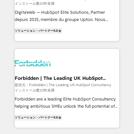
インストール数10件未満
Integrations: Connect HubSpot with your tech stack
for better adoption. 🔹 Custom Solutions: Build
DigitaWeb — HubSpot Elite Solutions, Partner
tailored apps, workflows, and configurations. We are
depuis 2015, membre du groupe Uptoo. Nous
SOC 2 Type II and ISO 27001 certified, reinforcing
aidons les ETI et PME B2B à unifier Marketing,
ソリューション・パートナー
5.0
our commitment to data security and compliance. At
Ventes et Service sur HubSpot grâce à la Revenue
OneMetric, we help revenue teams focus on the
Architecture : alignement des équipes, pipeline
OneMetric that matters most: revenue.
prévisible, croissance mesurable. 🔌 Intégrations
complexes : ERP (Divalto, Sage X3, Cegid, Pennylane,
Dynamics..), VOIP (Aircall, Ringover, Modjo), Shopify,
Oneflow. 💻 Développements custom : CRM UI
Extensions (React), Serverless Node.js, Custom
Forbidden | The Leading UK HubSpot
Consultancy
Objects, thèmes HubL, agents IA & Breeze AI. 🎯
提供元：Forbidden | The Leading UK HubSpot Consultancy
インストール数10件未満
Secteurs : Industrie, Distribution B2B, SaaS, Services
B2B, Immobilier, Viticulture, Finance. 🚀 Nos livrables
Forbidden are a leading Elite HubSpot Consultancy
: migration sécurisée, implémentation Marketing +
helping ambitious SMEs unlock the full potential of
Sales + Service Hub, synchronisation ERP ↔
HubSpot. Too many businesses invest in HubSpot
ソリューション・パートナー
5.0
HubSpot temps réel, formation équipes. 🏆 +350
but never see the ROI they expected due to poor
projets livrés. Accrédités HubSpot CRM
adoption, messy data, and disconnected teams