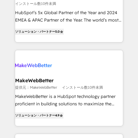
インストール数10件未満
and reporting foundations ✔️ Custom integrations
and workflow automation ✔️ User adoption
HubSpot’s 5x Global Partner of the Year and 2024
programs, training, and enablement Through project-
EMEA & APAC Partner of the Year. The world’s most
based engagements and ongoing RevOps
experienced and fully accredited HubSpot Solutions
ソリューション・パートナー
5.0
partnerships, we guide organizations through the
Partner. 🚀 With 2,750+ HubSpot projects delivered
revenue maturity model - delivering the right
and 370+ specialists across EMEA, APAC and NAM,
improvements at the right time so operations
we de-risk complex CRM programmes and
evolve strategically and sustainably as the business
accelerate ROI across every HubSpot Hub. 🧭 From
grows.
multi-region migrations to AI-powered automation,
we turn complexity into clarity, human at global
scale. 🏆 HubSpot’s CEO called us “the partner of the
MakeWebBetter
future.” Others agree it is proof of trust built through
提供元：MakeWebBetter
インストール数10件未満
measurable impact.
MakeWebBetter is a HubSpot technology partner
proficient in building solutions to maximize the
operational efficiency of HubSpot. The fastest-
ソリューション・パートナー
4.9
growing tech-enabler & facilitator, MakeWebBetter,
hands you the blend of HubSpot expertise &
eminent solutions & integrations. Trust us to