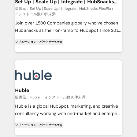
marketing, advertising, campaigns, content and
Set Up | Scale Up | Integrate | HubSnacks
Partner 📆Founded in 1997
FlexPlan
design We connect people, data and technology to
提供元：Set Up | Scale Up | Integrate | HubSnacks FlexPlan
インストール数10件未満
improve customer experiences. With our bright
people, exciting ideas and can-do mentality, we
Join over 1,500 Companies globally who've chosen
ensure revenue growth on a daily basis. So tell us
HubSnacks as their on-ramp to HubSpot since 2014
your challenge; our passionate and growth driven
Simple pay-as-you-go plans that accelerate value...
ソリューション・パートナー
4.9
team of 100+ experts is ready for you! Driving digital
1️⃣ Set Up | Onboarding New or Check-fixing existing
growth | www.brightdigital.com
HubSpot portals 2️⃣ Scale Up | 100% HubSpot Task
Execution... Global 24/7 ... All Experts 3️⃣ Integrate |
your entire Tech Stack with Custom Integrations
Slash months from your API Integration project... ⬅️
Click "Contact Business" ⬅️ to access 150+ Kickstart
Integration templates that put HubSpot in the center
Huble
of your tech stack, syncing... 🛍️ Shopify or
提供元：Huble
インストール数10件未満
WooCommerce 💲 Stripe or Paypal 💰 Sage or
Huble is a global HubSpot, marketing, and creative
Netsuite 🤖 Google or Microsoft ✍️ DocuSign or
consultancy working with mid-market and enterprise
PandaDoc 🌐 Avalara or Quaderno HubSnacks holds
businesses. We go beyond implementation, shaping
the rare Advanced "Custom Integrations"
ソリューション・パートナー
4.9
the strategy, processes, and teams that turn
Accreditation, securely sync data across... 🔄 any
HubSpot into a genuine growth engine. Named