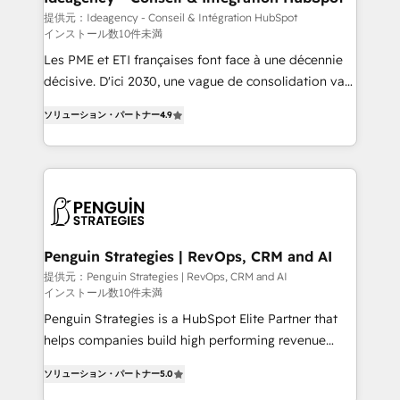
business-first process building, system integration,
提供元：Ideagency - Conseil & Intégration HubSpot
インストール数10件未満
custom development, and extensibility. When you
work with Aptitude 8, you get a team – not an
Les PME et ETI françaises font face à une décennie
individual – with embedded consulting, strategy,
décisive. D'ici 2030, une vague de consolidation va
development, and project management. We have
recomposer le marché. Seules survivront les
ソリューション・パートナー
4.9
100% US-based, FTE team members. We offer
entreprises qui auront réussi leur transformation. Le
project-based and managed services engagements
problème ? 58% des dirigeants savent que l'IA est
that include new HubSpot implementations,
vitale pour leur survie. Mais 57% n'ont aucune
migrations from other platforms, systems
stratégie. Et 43% ne maîtrisent même pas leurs
integration, extensibility, custom development, and
données. C'est le paradoxe français : conscience
ongoing RevOps support.
totale, action nulle. La solution s'appelle l'Entreprise
Augmentée. Ce n'est pas une entreprise qui utilise
Penguin Strategies | RevOps, CRM and AI
l'IA. C'est une organisation qui a réussi la symbiose
提供元：Penguin Strategies | RevOps, CRM and AI
インストール数10件未満
entre l'expertise humaine et l'intelligence artificielle.
Pas pour remplacer l'humain, mais pour l'augmenter.
Penguin Strategies is a HubSpot Elite Partner that
Chez Ideagency, nous accompagnons cette
helps companies build high performing revenue
transformation. D'abord les fondations : des
operations across complex sales cycles, multi
ソリューション・パートナー
5.0
données unifiées, des processus alignés. Ensuite
system environments and global SaaS or