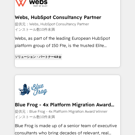
the first time 🔧 Designing and optimising your
HubSpot set-up for better results 🌐 Website design
and build using HubSpot 🔌 Integrating HubSpot
Webs, HubSpot Consultancy Partner
with other systems 🎓 Training your teams to be
提供元：Webs, HubSpot Consultancy Partner
インストール数10件未満
HubSpot pros 📊 Lead generation services using
HubSpot Why us? - SIX HubSpot Accreditations -
Webs, as part of the leading European HubSpot
awarded by HubSpot after a rigorous process for
platform group of 150 Fte, is the trusted Elite
CRM, Solutions Architecture, Onboarding , Data
HubSpot CRM Partner offering you a roadmap on
ソリューション・パートナー
4.8
Migration, Custom Integration & Platform
maximizing EBITDA and achieving Commercial
Enablement -Onboarded over 500 businesses to
Excellence. With our targeted processes, we
HubSpot -Top 1% of partners worldwide -In-house
strengthen your digital transformation and minimize
team of 25+ experts Contact us today to help you
costs. As HubSpot's Advanced Accredited CRM
get more from your investment in HubSpot.
Implementation partner, we provide expertise to
www.bbdboom.com
drive your business forward. Since 2015 we are fully
dedicated to HubSpot and with an experienced
Blue Frog - 4x Platform Migration Award
Winner
team (50+), we work with reputable companies in
提供元：Blue Frog - 4x Platform Migration Award Winner
インストール数10件未満
B2B sectors such as manufacturing, SaaS and
business services. We prepare a customized
Blue Frog is made up of a senior team of executive
business case that demonstrates the value and
consultants who bring decades of relevant, real