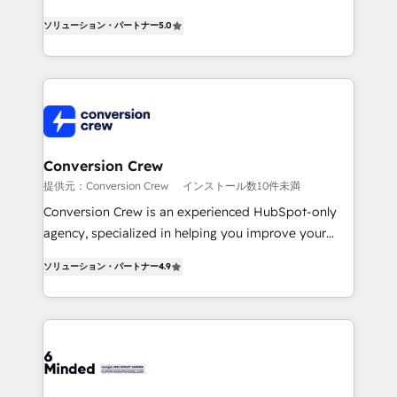
efficient processes, as well as building great
processes into a seamless, high-performing revenue
relationships. Your success is our success, and we’re
ソリューション・パートナー
5.0
engine. We combine RevOps strategy with deep
all in this together! From startup to enterprise, we’ll
technical execution to help teams scale faster—with
make sure your HubSpot setup becomes a
cleaner data, smarter automation, and more
powerhouse of productivity, so you can focus on
predictable revenue. Specialties: · HubSpot
what matters most: growing your business and
Implementation & Migration · Native & Custom
wowing your customers. Let’s make HubSpot work
Integrations · Custom Development · CPQ & FSM ·
smarter for you!
Reporting & Analytics · GTM Architecture · Sales &
Conversion Crew
Marketing Enablement If you’re ready to elevate
提供元：Conversion Crew
インストール数10件未満
HubSpot from “just your CRM” to your growth
Conversion Crew is an experienced HubSpot-only
infrastructure—let’s talk.
agency, specialized in helping you improve your
online processes. This means we help you with: -
ソリューション・パートナー
4.9
Implementing HubSpot (CRM, Marketing, Sales,
Service and Operations) - Developing fast, good-
looking websites in the HubSpot CMS - Building
(custom) integrations between HubSpot and other
systems you use You need a clear method to reach
your goals. Therefore, we take a critical look at your