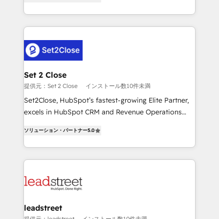
Operating across the UK, Netherlands, Ireland, and
MacStore, Café Britt, Bella Piel, confiaron en
Canada, we’ve delivered thousands of successful
nosotros para impulsar la eficiencia de sus procesos
HubSpot projects for mid-market and enterprise
en HubSpot. No necesitas tener todas las
clients worldwide, with over 10 years experience. We
respuestas para empezar. Te ayudamos a identificar
combine HubSpot, data, and AI to design connected
el primer caso de uso que más impacto te dará.
go-to-market systems that align people, process,
Solo continúas si ves valor real en los primeros 14
and technology for predictable, scalable revenue
Set 2 Close
días.
growth. Our expertise spans RevOps, CRM and data
提供元：Set 2 Close
インストール数10件未満
architecture, AI enablement, and strategic marketing,
Set2Close, HubSpot’s fastest-growing Elite Partner,
delivered through our proprietary FLAIR framework
excels in HubSpot CRM and Revenue Operations
for responsible AI adoption. As a HubSpot Elite
(RevOps) services to boost B2B sales and growth.
Partner and ISO 27001:2022 certified consultancy,
ソリューション・パートナー
5.0
As a top HubSpot Elite Partner, we specialize in
we blend strategy, creativity, and technology to help
custom HubSpot CRM solutions. Our experts design,
organisations scale smarter and grow stronger.
implement, and optimize systems to enhance user
experience, functionality, and adoption across sales,
marketing, and service teams. From setup to
refinement, we streamline workflows, improve lead
management, and speed up deal closures. With 500+
leadstreet
projects completed, our Agile approach ensures your
提供元：leadstreet
インストール数10件未満