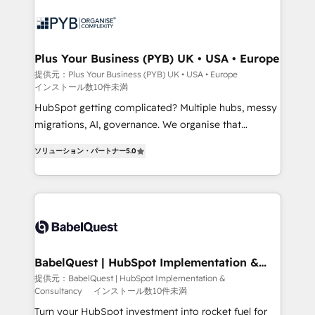
scalable retainers. Let’s make HubSpot your most
and growth-led companies across technology,
powerful growth engine. Built to convert, scale, and
professional services, financial services and
drive results.
industrial sectors. Offices in Johannesburg, Cape
Town, Dubai & London. 500+ HubSpot CRM
Plus Your Business (PYB) UK • USA • Europe
implementations delivered. AI visibility coverage
提供元：Plus Your Business (PYB) UK • USA • Europe
インストール数10件未満
across ChatGPT, Claude, Perplexity, Gemini and
Google AI Overviews. HubSpot Impact Award -
HubSpot getting complicated? Multiple hubs, messy
Customer First HubSpot Impact Award - Integrations
migrations, AI, governance. We organise that
Innovation HubSpot Impact Award - Platform
complexity, so your team can put HubSpot to work...
ソリューション・パートナー
5.0
Migration Excellence HubSpot Impact Award -
Welcome to our Profile! We help with: • CRM
Platform Excellence 40+ full-time HubSpot
implementation, reports, workflows, and team
professionals. 100s of certifications and
training • CRM migration from Salesforce, Pipedrive,
accreditations with HubSpot.
Dynamics and others • Technical projects including
custom API integrations • AI governance for
HubSpot-centred operations A little about us: •
Boutique 'Elite' team of 12 • 150+ clients across Sales
BabelQuest | HubSpot Implementation &
Consultancy
Hub, Marketing Hub, Service Hub, Data Hub and
提供元：BabelQuest | HubSpot Implementation &
Consultancy
インストール数10件未満
CMS • ISO/IEC 27001:2022, ISO 9001:2015, and ISO
42001:2023 certified - the AI management standard •
Turn your HubSpot investment into rocket fuel for