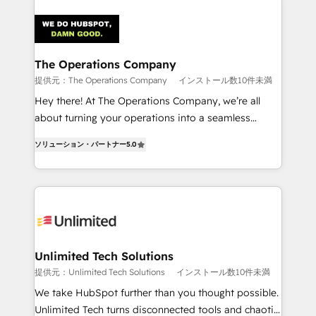
strategies. As the only HubSpot Elite Partner in
Iberia (Spain & Portugal), we combine human insight
with intelligent automation to drive sustainable
growth. Our multidisciplinary team designs solutions
The Operations Company
that simplify complexity, boost performance, and
提供元：The Operations Company
インストール数10件未満
turn innovation into real impact. 🌍 Highlights •
Hey there! At The Operations Company, we’re all
HubSpot Partner since 2012 • 2022 EMEA Impact
about turning your operations into a seamless
Award: Best Integration • 150+ successful HubSpot
experience that powers real results. We specialize in
projects • Clients in 30+ industries • Proprietary
ソリューション・パートナー
5.0
transforming complex systems into efficient,
technology for integrations • Multilingual team:
scalable solutions that work across your entire
English, Spanish, Portuguese & Italian 👉 Grow
organization. We’re a unique blend of deep HubSpot
smarter with AI and HubSpot.
expertise, strategic thinking, and hands-on
operational know-how. We know that no two
businesses are alike, so we don’t do cookie-cutter
solutions. Instead, we dive in to understand your
Unlimited Tech Solutions
needs, goals, and challenges to deliver solutions that
提供元：Unlimited Tech Solutions
インストール数10件未満
fit like a glove. We’re committed to being both
We take HubSpot further than you thought possible.
highly effective and fun to work with. We believe in
Unlimited Tech turns disconnected tools and chaotic