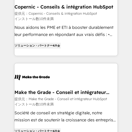
Different Because We're Built Different: - Secure:
Copernic - Conseils & intégration HubSpot
Soc2 compliant 🛡️ - Onboarding: Implementations
提供元：Copernic - Conseils & intégration HubSpot
インストール数10件未満
starting from $1,5k - Clay: Elite Studio Solutions
Partner 🤝 - Global: 75+ RPers across five continents
Nous aidons les PME et ETI à booster durablement
🌐 - Scale: Largest organically grown & fastest tiering
leur performance en répondant aux vrais défis : •
Elite HubSpot Partner 🪴 - CRM: More Sales Hub
Intégration de HubSpot avec d’autres outils (ERP,
ソリューション・パートナー
4.9
implementations than any other Partner 💻 -
téléphonie, etc.) • Alignement des équipes grâce à un
Salesforce: We convert SFDC addicts to HubSpot
outil et des données partagées • Amélioration de la
evangelists 🧡 Don't pick a marketing or technical
collecte et de l’analyse des données pour des
agency for a GTM engineer’s job. The choice is
décisions éclairées • Optimisation de l’efficacité et
yours. Start winning.
de la productivité des équipes Notre équipe de 30
consultants certifiés HubSpot aborde chaque projet
avec un engagement total, alignant processus
Make the Grade - Conseil et intégrateur
HubSpot
métiers et technologie, et guidant vos équipes à
提供元：Make the Grade - Conseil et intégrateur HubSpot
インストール数10件未満
travers le changement, tout en centrant vos objectifs
d’entreprise. Grâce à une méthodologie éprouvée
Société de conseil en stratégie digitale, notre
auprès de plus de 400 clients, nous comprenons
mission est de soutenir la croissance des entreprises
rapidement vos enjeux et intégrons parfaitement
B2B à travers l’acquisition de nouveaux clients,
ソリューション・パートナー
4.9