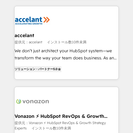
apps, in any direction. Stuck on your old CRM..?
HubSpot's Global Partner of the Year in 2024,
Migrate | seamlessly off your old CRM onto a clean
consistently ranked among their top 5 partners
new HubSpot portal with Advanced Website and
worldwide, and with over 15 years in the ecosystem,
CRM Migrations using our in-house "HubScrub" Tool.
Huble has built a track record that speaks for itself.
One company, one operating model, delivering
accelant
across offices and consulting teams in the UK, USA,
提供元：accelant
インストール数10件未満
Canada, Germany, France, Belgium, Singapore, and
We don’t just architect your HubSpot system—we
South Africa. Certified compliant with ISO/IEC
transform the way your team does business. As an
27001:2022 and ISO 9001:2015 across all seven
Elite HubSpot Solutions Partner, we specialize in
international offices and 175+ employees.
ソリューション・パートナー
5.0
creating tailored, end-to-end CRM solutions that
accelerate growth, improve operational efficiency,
and ensure faster time to value on HubSpot. What
sets us apart? Our people-centric approach. From
day one, our team takes the time to deeply
understand your unique needs, crafting custom
strategies that deliver impactful results. Our mission
Vonazon ⚡ HubSpot RevOps & Growth
Strategy Experts
is to empower you to unlock HubSpot’s full potential
提供元：Vonazon ⚡ HubSpot RevOps & Growth Strategy
Experts
インストール数10件未満
—faster. Through expert training, unmatched