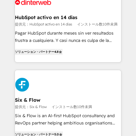
more people - Get the most out of your HubSpot
supercharge revenue operations Key services: • CRM
investment
Implementation • Systems Integration • Digital
Transformation / Web Development • RevOps &
HubSpot activo en 14 días
Sales Consulting • Marketing Automation What
提供元：HubSpot activo en 14 días
インストール数10件未満
makes us different? 🚀 Top 0.5% of global HubSpot
Pagar HubSpot durante meses sin ver resultados
agencies ⚙️ The strongest technical ability and
frustra a cualquiera. Y casi nunca es culpa de la
integration capabilities 💼 Consultative, long-term
herramienta: es del enfoque con el que se
partners who will embed ourselves into your
ソリューション・パートナー
4.8
implementó. Trabajamos con un catálogo de +80
business, processes and systems 🏢 We specialise in
casos de uso: cada uno resuelve un problema
working with mid-market and enterprise
concreto de tu operación en HubSpot. La entrega
organisations, global organisations and those with
toma de 1 a 3 semanas por caso, abordamos varios
complex use cases 🏆 CRM Implementation,
en paralelo cuando tiene sentido, y siempre
Platform Enablement, Custom Integration and
confirmamos resultados antes de seguir avanzando.
Onboarding Accredited 🔐 ISO27001 & ISO9001
Empiezas a ver resultados antes de que termine el
Six & Flow
Certified
mes. 🏆 HubSpot Partner of the Year 2022, máximo
提供元：Six & Flow
インストール数10件未満
reconocimiento del ecosistema. Elite Solutions
Six & Flow is an AI-first HubSpot consultancy and
Partner, el nivel más alto. +700 clientes
RevOps partner helping ambitious organisations
implementados en LATAM, Marcas como Hyatt,
grow with clarity, confidence, and intelligence.
Hospital ABC, Hogares Unión, Yves Rocher,
ソリューション・パートナー
5.0