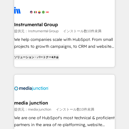
streamline your HubSpot experience. 🚀HubSpot
Elite Partners with 10+ years of HubSpot experience
🤝HubSpot Premier Integration partner 🤝Google
Premier Partner 2023 🌟5 HubSpot Accreditations 🌟
Instrumental Group
Won HubSpot Theme Challenge 2021 🌟INBOUND’19
提供元：Instrumental Group
インストール数10件未満
HubSpot Rising Star Why us? Harnessing the full
We help companies scale with HubSpot. From small
potential of the powerful HubSpot CRM. ✔️A team of
projects to growth campaigns, to CRM and websites.
HubSpot experts backed by over 10+ years of
Hire an agency that's experienced in every inch of
HubSpot experience ✔️Flexible pricing models —
ソリューション・パートナー
4.9
HubSpot and willing to work hand-in-hand with your
Hourly-fee (assigned one Dedicated HubSpot
team to simplify the complex and build a better
Admin); Monthly-fee (HubSpot Admin + Project
experience for your team and customers.
Manager); and Fixed Project Cost (as per
requirement). ✔️Helped over 25,000+ customers so
far with our HubSpot solutions. ✔️Bespoke apps &
on-demand bundle services. Connect with us today!
media junction
提供元：media junction
インストール数10件未満
We are one of HubSpot's most technical & proficient
partners in the area of re-platforming, website