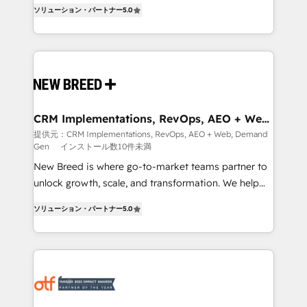
into a revenue engine. Our unified ecosystem
ソリューション・パートナー
5.0
security. 🏆 Why Bluleadz? GTM OS Partner | 16+
includes specialized divisions Globalia (AI &
Years Experience | 1,000+ Five-Star Reviews
Software) and Point Success Media (Paid Media),
making this the official home for all three brands. 🔄
Implementation & Integration - Seamless migrations
and system integrations powered by Globalia’s
technical development team. - 19 HubSpot-certified
trainers to drive platform adoption. 📈 Revenue
CRM Implementations, RevOps, AEO + Web,
Demand Gen
Generation - Full-funnel marketing and high-
提供元：CRM Implementations, RevOps, AEO + Web, Demand
Gen
インストール数10件未満
performance advertising via Point Success Media. -
Expert deployment of Breeze AI and custom agents
New Breed is where go-to-market teams partner to
to automate growth. 🏆 Elite Excellence - 8 platform
unlock growth, scale, and transformation. We help
accreditations and deep HIPAA-compliance
companies activate HubSpot’s AI-powered
ソリューション・パートナー
5.0
expertise. - A team of 250+ experts dedicated to
customer platform and operationalize HubSpot’s
your resilient growth.
Loop Marketing framework through expert-led
services, smart agents, and purpose-built apps,
tailored to your business. Together, we unlock
results, fast. ⚙️CRM & RevOps: Align all Hubs to your
buyer journey for clean data, scalability, & reporting.