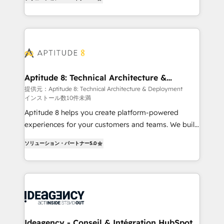
HubSpot dans votre organisation. Pour toute
l'intégration CRM et le développement des revenus
question technique ou besoin de structuration de
auprès de vos comptes existants. En France et à
votre projet HubSpot, contactez notre équipe pour
l'international, nous travaillons avec des ETI
un échange dédié.
ambitieuses, des grands groupes voulant aller au-
delà d’une simple transformation digitale et des
startups florissantes. Nos 3 grandes expertises sont :
➤ L’intégration de CRM et de méthodologie RevOps
Aptitude 8: Technical Architecture &
Deployment
pour aligner les équipes marketing, commerciales et
提供元：Aptitude 8: Technical Architecture & Deployment
インストール数10件未満
support client (data migration, synchronisation API,
audit et maintenance) ➤ La création de sites internet
Aptitude 8 helps you create platform-powered
de conversion qui transforment les visiteurs en
experiences for your customers and teams. We build
opportunités d'affaires ➤ La mise en place de
multi-hub solutions and orchestrate operations
ソリューション・パートナー
5.0
stratégies d'acquisition marketing (SEO, SEA,
across your entire tech stack. Aptitude 8 is trusted
inbound, automatisation marketing, ABM, IA,
by top brands such as Lenovo, Bluetooth,
emailing) Informations clés : - 10 ans d'expérience -
International Sports Sciences Association, SXSW,
100+ intégrations CRM HubSpot réussies - 40
Notion, Soundcloud, American Nurses Association,
experts conseil - 150 certifications HubSpot
Randstad, Uber Freight, and HubSpot itself. We have
cumulées
the largest technical consulting team of any HubSpot
partner and expertise across operational strategy,
Ideagency - Conseil & Intégration HubSpot