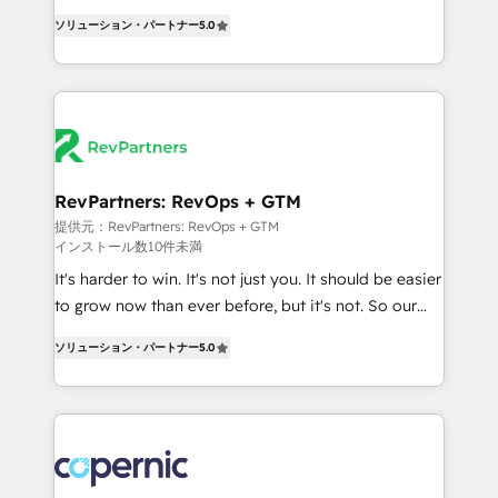
CRM. Zero downtime, full data integrity. ➤
management, systems integration, and creative
Implementation: Configure HubSpot to run your
ソリューション・パートナー
5.0
solutions that deliver measurable impact and
revenue process. Sales, marketing, and service wired
transform brand experiences As one of the few full-
together. ➤ AI and Integrations: Layer Breeze AI,
service creative agencies in the HubSpot
custom agents, and APIs to remove manual work. ➤
ecosystem, we blend strategy, technology, & award-
Ongoing Management: Monthly tune-ups, feature
winning design to build scalable, globally
rollouts, adoption coaching. Buying HubSpot,
regionalized HubSpot websites, integrated
switching to it, or reviving a stale portal? We are
marketing campaigns, & RevOps frameworks that
RevPartners: RevOps + GTM
built for the work.
fuel long-term success We connect the entire
提供元：RevPartners: RevOps + GTM
インストール数10件未満
customer lifecycle through seamless integrations,
ensure long-term adoption with change-
It's harder to win. It's not just you. It should be easier
management programs, and align marketing, sales,
to grow now than ever before, but it's not. So our
and service to drive sustainable growth With 6 key
focus is serving you, the person responsible for the
ソリューション・パートナー
5.0
HubSpot accreditations and experience across
revenue number. We do that by bridging the gap
hundreds of organizations in dozens of industries,
where agencies fail: combining GTM strategy with
there’s a good chance one of our globally integrated
technical execution to solve the right problem at the
teams has worked with clients just like you Let’s
right time, with the right solution. We don’t just
explore whether S2 is the partner you’ve been
implement your CRM. We engineer revenue
looking for...and get your next big initiative moving!
outcomes for the GTM owner on HubSpot. We Build