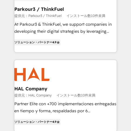
clients choose us because we blend the expertise of
a global consultancy with the care and agility of a
Parkour3 / ThinkFuel
boutique firm. At Triario, we’re big enough to deliver
提供元：Parkour3 / ThinkFuel
インストール数10件未満
but small enough to listen. Our Services: HubSpot
At Parkour3 & ThinkFuel, we support companies in
implementations & data migration Custom AI agents
developing their digital strategies by leveraging
Revenue Operations API integrations AI-ready
technologies and automating their marketing and
Website design Let’s turn your CRM into your growth
ソリューション・パートナー
4.9
sales processes to generate growth. Our offer spans
engine!
from Strategy to Operations. We specialize in CRM
onboarding and implementation, web design, sales
& marketing automation, and digital marketing. With
extensive experience working with tech companies
and manufacturers since 2002, we are committed to
empowering our clients and developing their
HAL Company
autonomy. Get to grips with HubSpot through
提供元：HAL Company
インストール数10件未満
guided implementation and seamless integration of
Partner Elite con +700 implementaciones entregadas
the CRM platform into your digital ecosystem. Would
en tiempo y forma, respaldadas por 6
you like support in deploying your inbound
acreditaciones de HubSpot y un equipo de 6
marketing strategy? We'll provide support tailored
ソリューション・パートナー
4.9
Certified Trainers avalados por HubSpot Academy.
to your needs and sales objectives. With 125+