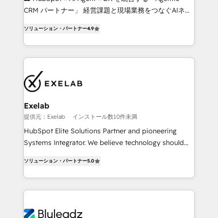
as their systems, data, and processes evolve. Since
CRM パートナー」 経営課題と現場業務をつなぐAIネイ
2014, we’ve supported 1,400+ clients across a wide
ティブ・エージェンシーとして、HubSpot Eliteの実装
range of industries, including healthcare, software,
ソリューション・パートナー
4.9
力で顧客フロント業務を再設計します。 💡 100inc は何
B2B services, manufacturing, financial services and
をする会社か？ HubSpotを共通基盤に、AIエージェン
more. Whether clients are new to HubSpot or
トを組み込んだ顧客フロント業務（マーケティング・営
expanding into more advanced use cases, we focus
業・CS）を組織全体で設計・実装する日本のAIネイテ
on delivering clean, scalable, AI-ready systems that
ィブ・エージェンシーです。事業部・グループ会社・部
create long-term value and a consistently strong
門が分立する組織で、データと業務プロセスのサイロ化
client experience.
を、CRMを軸とした全社共通基盤に再構築します。意
Exelab
思決定者・PMO・現場担当者に並走します。 1️⃣
提供元：Exelab
インストール数10件未満
HubSpot導入・活用支援 顧客データの一元化から、
HubSpot Elite Solutions Partner and pioneering
GTMの見える化・自動化まで。全Hub統合運用、デー
Systems Integrator. We believe technology should
タ品質設計、グループ横断のCRM統合に対応します。
serve business strategy, not the other way around.
2️⃣ AIエージェント組織構築 営業・マーケティング業務
ソリューション・パートナー
5.0
Every engagement begins with clear objectives,
の一部をAIが自律実行する組織への移行を設計・実装。
customer journey mapping, and measurable KPIs.
Breeze・Claude等をHubSpotと連携させ、役割定義・
Only then we architect solutions. The question is
運用ルール・成果指標まで含めて設計します。 3️⃣ 全社
never which features to activate, but which
DX × AI推進のPMO伴走支援 複数部門をまたぐDX×AI変
outcomes to deliver. -SYSTEM INTEGRATION-