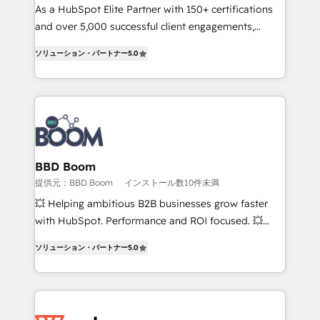
responsiveness, and ongoing support, we equip
As a HubSpot Elite Partner with 150+ certifications
your team to adopt new systems with confidence
and over 5,000 successful client engagements,
and achieve a unified, data-driven approach to
Vonazon turns marketing complexity into
ソリューション・パートナー
5.0
customer engagement.
measurable, scalable growth. From onboarding to
enterprise-grade campaigns, our in-house team
builds scalable strategies that drive long-term
revenue. ⚙️ HubSpot Integration & Optimization •
Seamless CRM, CMS, and automation setup •
Complex platform migrations and data cleanups •
Custom APIs and third-party integrations 📈 End-to-
BBD Boom
End Revenue Acceleration • Lifecycle marketing and
提供元：BBD Boom
インストール数10件未満
pipeline growth programs • Sales enablement tools
💥 Helping ambitious B2B businesses grow faster
and CRM optimization • Retention strategies with
with HubSpot. Performance and ROI focused. 💥
customer journey mapping 🏅 Elite-Level HubSpot
BBD Boom is the HubSpot partner that can help you
Execution • 750+ onboardings and 2,000+
ソリューション・パートナー
5.0
to HubSpot Better. We work with your teams to
implementations • Deep expertise across marketing,
solve all your HubSpot challenges and improve user
sales, and service hubs • Built-in flexibility for
adoption, sales process and marketing results.
startups to global brands
Services 📚 Onboarding your team to HubSpot for