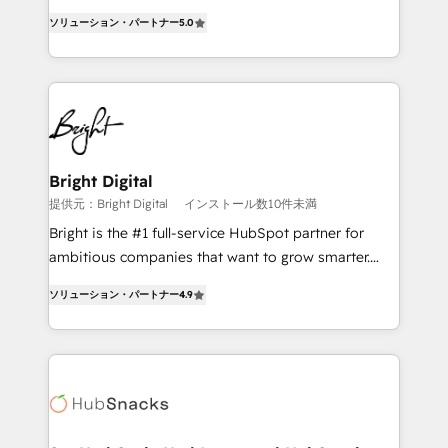
design & development. We specialize in multi-hub
ソリューション・パートナー
5.0
implementations for mid-market & enterprise
companies. We are woman-owned, powered by
coffee, and we ❤️ dogs. We produce award-winning
work for our clients. 🏆2023 Technical Expertise
Impact Award 🏆2022 Technical Expertise Impact
Award 🏆2022 Platform Migration Excellence Impact
Award 🏆2020 Elite Solutions Partner 🏆2019
Bright Digital
Integrations HubSpot Impact Award 🏆2019
提供元：Bright Digital
インストール数10件未満
Marketing Enablement HubSpot Impact Award 🏆
Bright is the #1 full-service HubSpot partner for
2018 Website Design HubSpot Impact Award 🏆2017
ambitious companies that want to grow smarter.
Website Design HubSpot Impact Award 🏆2016
From HubSpot onboarding, to training, from
Growth-Driven Design Agency of the Year 🏆2016
ソリューション・パートナー
4.9
developing a new website to lead generation and
Sales Enablement HubSpot Impact Award 🏆2015
digital marketing; we do it all (and with great
Growth-Driven Design Agency of the Year 🏆2015
results)! In short, our services include: - HubSpot
Became the 5th Agency to reach Diamond 🏆2014
consultancy: onboarding, training, data migration -
HubSpot COS Performance Award 🏆2014 HubSpot
HubSpot development: websites, custom modules,
COS Design Award 🏆2013 HubSpot Marketplace
integrations - Marketing & sales solutions: digital
Provider of the Year 🏆2011 Became a HubSpot