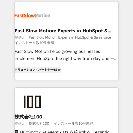
Implementation, Data Migration & Custom
getting in the way. That’s where we come in. We
Integration. 📩 Parlons de votre projet →
partner with scaling businesses across the UK to
digitaweb.com
design, implement, and optimise HubSpot so it
actually drives revenue, not just reports on it. Our
services include: - Choosing the right HubSpot
Fast Slow Motion: Experts in HubSpot &
Salesforce
package for your business - Full CRM, Marketing, and
提供元：Fast Slow Motion: Experts in HubSpot & Salesforce
インストール数10件未満
Sales Hub implementations - Custom dashboards
and reporting - Workflow automation and data
Fast Slow Motion helps growing businesses
clean-up - Sales enablement and team training -
implement HubSpot the right way from day one —
Ongoing optimisation and RevOps support Based in
with the flexibility to scale as complexity increases.
ソリューション・パートナー
4.9
Leeds and London, we partner with SMEs across the
Highly certified in both HubSpot and Salesforce, we
UK who are ready to turn HubSpot into the growth
bring deep experience in CRM implementation,
engine it’s meant to be.
integrations, and data migration across modern
business systems. Built to serve growing mid-
market and enterprise organizations, our team
combines strong technical execution with real
business perspective. Many of our consultants have
株式会社100
scaled businesses themselves, giving us a practical
提供元：株式会社100
インストール数10件未満
understanding of what owners and operators need
🏢 HubSpot × AI Agent × DX を統合する「Agentic