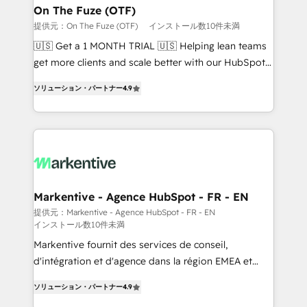
🎯Demand Gen & ABM: Drive pipeline with inbound,
On The Fuze (OTF)
ABM, AEO, SEO, & paid media. 👩‍💻Web Design:
提供元：On The Fuze (OTF)
インストール数10件未満
Build high-performing websites with UX, messaging,
🇺🇸 Get a 1 MONTH TRIAL 🇺🇸 Helping lean teams
& conversion strategy that drive results. 🤖AI
get more clients and scale better with our HubSpot
Strategy: Activate Breeze Agents, configure HubSpot
Consulting & 'Done For You' Services. 🚀 Who We
AI, & maximize AEO with tailored AI services. 🧩
ソリューション・パートナー
4.9
Work With 🚀 We help lean, growing companies: -
Integrations: Extend HubSpot with custom
Win more business - Reduce no-shows - Improve
integrations, hosting, & maintenance.
lead & deal conversion rates - Scale with less
headcount ...by using HubSpot's full capabilities. 🤓
What do you get? 🤓 Our client's are too busy to
learn the ins-and-outs of HubSpot. We give you a
Personal Consultant + Tech Team to handle the
Markentive - Agence HubSpot - FR - EN
heavy lifting of mapping out AND building your ideal
提供元：Markentive - Agence HubSpot - FR - EN
インストール数10件未満
system. + Get best practices and 'don't know what
you don't know' recommendations to maximize
Markentive fournit des services de conseil,
conversions! OTF is an Elite Partner (top 1% of
d'intégration et d'agence dans la région EMEA et
6,500+ Partners) and was named 2023 HubSpot
North America. Avec plus de 115 experts en
ソリューション・パートナー
4.9
Partner of the Year 💥 Trusted by 2,500+ companies
marketing automation, Growth, Revops, CRM et