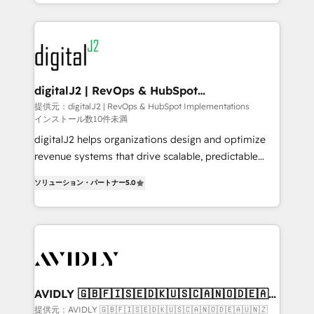
to help them scale and close more business, by
webdesign. Markentive is both a consulting firm, a
using HubSpot (the right way). ⭐️ Here's more info:
digital agency and an integrator. With over 115
www.onthefuze.com/hubspot-admin Contact us to
experts in marketing automation, growth, revops,
learn more!
CRM and webdesign (We focus on EMEA - USA
customers).
digitalJ2 | RevOps & HubSpot
Implementations
提供元：digitalJ2 | RevOps & HubSpot Implementations
インストール数10件未満
digitalJ2 helps organizations design and optimize
revenue systems that drive scalable, predictable
growth. As a triple-accredited HubSpot Solutions
ソリューション・パートナー
5.0
Partner, we specialize in both strategic RevOps
planning and hands-on technical execution - building
the operational foundation companies need to
thrive. Industries we specialize in: - Manufacturing -
Healthcare - Financial Services - Managed IT (MSP) -
Franchises - Professional Services - And more! How
we help: ✔️ Full HubSpot implementations and portal
AVIDLY 🇬🇧🇫🇮🇸🇪🇩🇰🇺🇸🇨🇦🇳🇴🇩🇪🇦🇺
🇳🇿
optimization ✔️ Data migrations, CRM architecture,
提供元：AVIDLY 🇬🇧🇫🇮🇸🇪🇩🇰🇺🇸🇨🇦🇳🇴🇩🇪🇦🇺🇳🇿