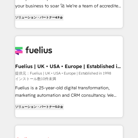
GuardHub: our AI governance framework, built on
your business to soar 🚀 We’re a team of accredited
ISO 42001 Ready for the next step? Click the 👈
HubSpot experts ready to help you. We can
ソリューション・パートナー
4.9
'𝗖𝗼𝗻𝘁𝗮𝗰𝘁 𝗯𝘂𝘀𝗶𝗻𝗲𝘀𝘀' button to get in touch (𝘸𝘦'𝘳𝘦
implement the platform into complex business
𝘴𝘶𝘱𝘦𝘳 𝘳𝘦𝘴𝘱𝘰𝘯𝘴𝘪𝘷𝘦)
environments, optimise what you've got and make
sure you can actually use it, build your website in
HubSpot or create an inbound marketing strategy
for you and execute it on HubSpot. We are on the
G-Cloud 14 CCS (Crown Commercial Service)
framework, meaning we've been accredited by
Fuelius | UK • USA • Europe | Established in
1998
HubSpot and vetted by the CCS, which means we
提供元：Fuelius | UK • USA • Europe | Established in 1998
インストール数10件未満
can support public sector companies as well the
other ones listed in our profile. Our services: -
Fuelius is a 25-year-old digital transformation,
HubSpot implementation - HubSpot CMS website
marketing automation and CRM consultancy. We
build We can do lots of things. But everything we do
enable mid-market and enterprise clients to
ソリューション・パートナー
5.0
is there for you to: - Grow revenue, and run your
maximise their return from digital and fuel their
business more efficiently - Build stronger
growth. We modernise platforms, streamline
relationships with customers - Make better
operations that are causing inefficiencies, improve
decisions with data - Find a new voice and reach
customer experiences, integrate systems, and