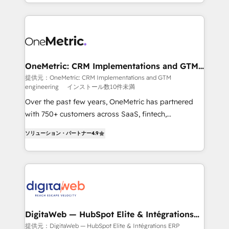
l'augmentation : l'IA là où elle crée de la valeur. Et
manufacturing teams. Trusted by leading enterprises
surtout : l'humain qui reste au centre. Parce que la
and fast growing scale ups including Sony, Rapyd,
vraie performance vient de l'intérieur. Act Inside.
Fiverr, XM Cyber, Bridgepointe Technologies, EMA
Stand Out.
Design Automation and Uptive. 📊 RevOps & data
architecture 🔗 CRM migrations & End to end
integrations 🤖 AI workflows & enrichment 📘 Team
OneMetric: CRM Implementations and GTM
engineering
enablement & company-wide adoption We create
提供元：OneMetric: CRM Implementations and GTM
engineering
インストール数10件未満
HubSpot environments that teams use with
confidence and that leadership can rely on for
Over the past few years, OneMetric has partnered
scalable revenue insights.
with 750+ customers across SaaS, fintech,
healthcare, real estate, and other industries. With
ソリューション・パートナー
4.9
150+ HubSpot-certified experts, we deliver scalable
solutions to complex GTM and RevOps challenges.
Our Expertise 🔹 Onboarding & Implementation:
Accredited HubSpot Partner, ensuring smooth setup
tailored to your GTM motion. 🔹 Migrations: Move
from other CRMs to HubSpot without data loss or
downtime. 🔹 RevOps Strategy: Align teams,
DigitaWeb — HubSpot Elite & Intégrations
ERP
processes, and data to drive revenue efficiency. 🔹
提供元：DigitaWeb — HubSpot Elite & Intégrations ERP