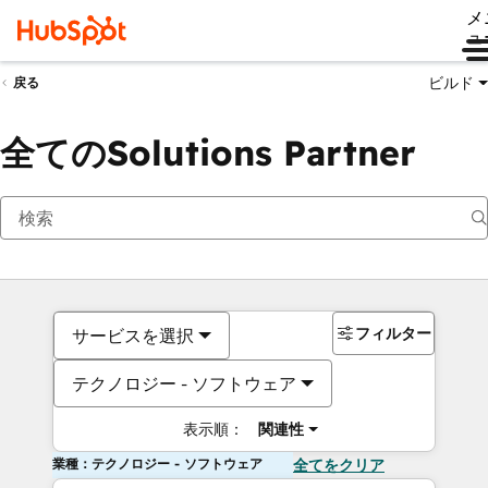
メ
ュ
ビルド
戻る
全てのSolutions Partner
フィルター
サービスを選択
テクノロジー - ソフトウェア
表示順：
関連性
業種：テクノロジー - ソフトウェア
全てをクリア