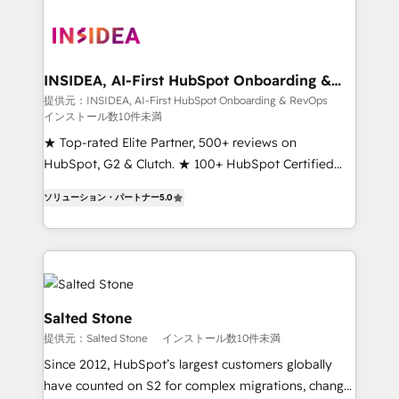
INSIDEA, AI-First HubSpot Onboarding &
RevOps
提供元：INSIDEA, AI-First HubSpot Onboarding & RevOps
インストール数10件未満
★ Top-rated Elite Partner, 500+ reviews on
HubSpot, G2 & Clutch. ★ 100+ HubSpot Certified
Experts & Trainers across the team ★ 1,500+
ソリューション・パートナー
5.0
implementations across five continents ★ AI-First,
RevOps-led, Onboarding obsessed ★ Company of
the Year 2024/25 INSIDEA helps growing companies
turn HubSpot into a revenue engine. We onboard
your team, migrate your data, and build AI-powered
workflows that drive adoption from week one, in
Salted Stone
your time zone. What we do ➤ Onboarding: Live in
提供元：Salted Stone
インストール数10件未満
weeks, with workflows built around your business,
Since 2012, HubSpot’s largest customers globally
not a template. ➤ Migration: Move from any legacy
have counted on S2 for complex migrations, change