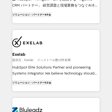
as their systems, data, and processes evolve. Since
CRM パートナー」 経営課題と現場業務をつなぐAIネイ
2014, we’ve supported 1,400+ clients across a wide
ティブ・エージェンシーとして、HubSpot Eliteの実装
range of industries, including healthcare, software,
ソリューション・パートナー
4.9
力で顧客フロント業務を再設計します。 💡 100inc は何
B2B services, manufacturing, financial services and
をする会社か？ HubSpotを共通基盤に、AIエージェン
more. Whether clients are new to HubSpot or
トを組み込んだ顧客フロント業務（マーケティング・営
expanding into more advanced use cases, we focus
業・CS）を組織全体で設計・実装する日本のAIネイテ
on delivering clean, scalable, AI-ready systems that
ィブ・エージェンシーです。事業部・グループ会社・部
create long-term value and a consistently strong
門が分立する組織で、データと業務プロセスのサイロ化
client experience.
を、CRMを軸とした全社共通基盤に再構築します。意
Exelab
思決定者・PMO・現場担当者に並走します。 1️⃣
提供元：Exelab
インストール数10件未満
HubSpot導入・活用支援 顧客データの一元化から、
HubSpot Elite Solutions Partner and pioneering
GTMの見える化・自動化まで。全Hub統合運用、デー
Systems Integrator. We believe technology should
タ品質設計、グループ横断のCRM統合に対応します。
serve business strategy, not the other way around.
2️⃣ AIエージェント組織構築 営業・マーケティング業務
ソリューション・パートナー
5.0
Every engagement begins with clear objectives,
の一部をAIが自律実行する組織への移行を設計・実装。
customer journey mapping, and measurable KPIs.
Breeze・Claude等をHubSpotと連携させ、役割定義・
Only then we architect solutions. The question is
運用ルール・成果指標まで含めて設計します。 3️⃣ 全社
never which features to activate, but which
DX × AI推進のPMO伴走支援 複数部門をまたぐDX×AI変
outcomes to deliver. -SYSTEM INTEGRATION-