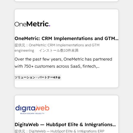
l'augmentation : l'IA là où elle crée de la valeur. Et
manufacturing teams. Trusted by leading enterprises
surtout : l'humain qui reste au centre. Parce que la
and fast growing scale ups including Sony, Rapyd,
vraie performance vient de l'intérieur. Act Inside.
Fiverr, XM Cyber, Bridgepointe Technologies, EMA
Stand Out.
Design Automation and Uptive. 📊 RevOps & data
architecture 🔗 CRM migrations & End to end
integrations 🤖 AI workflows & enrichment 📘 Team
OneMetric: CRM Implementations and GTM
engineering
enablement & company-wide adoption We create
提供元：OneMetric: CRM Implementations and GTM
engineering
インストール数10件未満
HubSpot environments that teams use with
confidence and that leadership can rely on for
Over the past few years, OneMetric has partnered
scalable revenue insights.
with 750+ customers across SaaS, fintech,
healthcare, real estate, and other industries. With
ソリューション・パートナー
4.9
150+ HubSpot-certified experts, we deliver scalable
solutions to complex GTM and RevOps challenges.
Our Expertise 🔹 Onboarding & Implementation:
Accredited HubSpot Partner, ensuring smooth setup
tailored to your GTM motion. 🔹 Migrations: Move
from other CRMs to HubSpot without data loss or
downtime. 🔹 RevOps Strategy: Align teams,
DigitaWeb — HubSpot Elite & Intégrations
ERP
processes, and data to drive revenue efficiency. 🔹
提供元：DigitaWeb — HubSpot Elite & Intégrations ERP