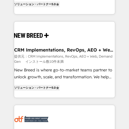
into a revenue engine. Our unified ecosystem
ソリューション・パートナー
5.0
security. 🏆 Why Bluleadz? GTM OS Partner | 16+
includes specialized divisions Globalia (AI &
Years Experience | 1,000+ Five-Star Reviews
Software) and Point Success Media (Paid Media),
making this the official home for all three brands. 🔄
Implementation & Integration - Seamless migrations
and system integrations powered by Globalia’s
technical development team. - 19 HubSpot-certified
trainers to drive platform adoption. 📈 Revenue
CRM Implementations, RevOps, AEO + Web,
Demand Gen
Generation - Full-funnel marketing and high-
提供元：CRM Implementations, RevOps, AEO + Web, Demand
Gen
インストール数10件未満
performance advertising via Point Success Media. -
Expert deployment of Breeze AI and custom agents
New Breed is where go-to-market teams partner to
to automate growth. 🏆 Elite Excellence - 8 platform
unlock growth, scale, and transformation. We help
accreditations and deep HIPAA-compliance
companies activate HubSpot’s AI-powered
ソリューション・パートナー
5.0
expertise. - A team of 250+ experts dedicated to
customer platform and operationalize HubSpot’s
your resilient growth.
Loop Marketing framework through expert-led
services, smart agents, and purpose-built apps,
tailored to your business. Together, we unlock
results, fast. ⚙️CRM & RevOps: Align all Hubs to your
buyer journey for clean data, scalability, & reporting.