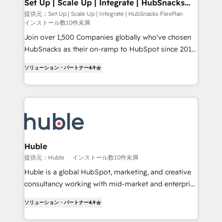
marketing, advertising, campaigns, content and
Set Up | Scale Up | Integrate | HubSnacks
Partner 📆Founded in 1997
FlexPlan
design We connect people, data and technology to
提供元：Set Up | Scale Up | Integrate | HubSnacks FlexPlan
インストール数10件未満
improve customer experiences. With our bright
people, exciting ideas and can-do mentality, we
Join over 1,500 Companies globally who've chosen
ensure revenue growth on a daily basis. So tell us
HubSnacks as their on-ramp to HubSpot since 2014
your challenge; our passionate and growth driven
Simple pay-as-you-go plans that accelerate value...
ソリューション・パートナー
4.9
team of 100+ experts is ready for you! Driving digital
1️⃣ Set Up | Onboarding New or Check-fixing existing
growth | www.brightdigital.com
HubSpot portals 2️⃣ Scale Up | 100% HubSpot Task
Execution... Global 24/7 ... All Experts 3️⃣ Integrate |
your entire Tech Stack with Custom Integrations
Slash months from your API Integration project... ⬅️
Click "Contact Business" ⬅️ to access 150+ Kickstart
Integration templates that put HubSpot in the center
Huble
of your tech stack, syncing... 🛍️ Shopify or
提供元：Huble
インストール数10件未満
WooCommerce 💲 Stripe or Paypal 💰 Sage or
Huble is a global HubSpot, marketing, and creative
Netsuite 🤖 Google or Microsoft ✍️ DocuSign or
consultancy working with mid-market and enterprise
PandaDoc 🌐 Avalara or Quaderno HubSnacks holds
businesses. We go beyond implementation, shaping
the rare Advanced "Custom Integrations"
ソリューション・パートナー
4.9
the strategy, processes, and teams that turn
Accreditation, securely sync data across... 🔄 any
HubSpot into a genuine growth engine. Named