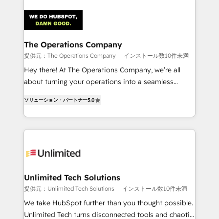
strategies. As the only HubSpot Elite Partner in
Iberia (Spain & Portugal), we combine human insight
with intelligent automation to drive sustainable
growth. Our multidisciplinary team designs solutions
The Operations Company
that simplify complexity, boost performance, and
提供元：The Operations Company
インストール数10件未満
turn innovation into real impact. 🌍 Highlights •
Hey there! At The Operations Company, we’re all
HubSpot Partner since 2012 • 2022 EMEA Impact
about turning your operations into a seamless
Award: Best Integration • 150+ successful HubSpot
experience that powers real results. We specialize in
projects • Clients in 30+ industries • Proprietary
ソリューション・パートナー
5.0
transforming complex systems into efficient,
technology for integrations • Multilingual team:
scalable solutions that work across your entire
English, Spanish, Portuguese & Italian 👉 Grow
organization. We’re a unique blend of deep HubSpot
smarter with AI and HubSpot.
expertise, strategic thinking, and hands-on
operational know-how. We know that no two
businesses are alike, so we don’t do cookie-cutter
solutions. Instead, we dive in to understand your
Unlimited Tech Solutions
needs, goals, and challenges to deliver solutions that
提供元：Unlimited Tech Solutions
インストール数10件未満
fit like a glove. We’re committed to being both
We take HubSpot further than you thought possible.
highly effective and fun to work with. We believe in
Unlimited Tech turns disconnected tools and chaotic