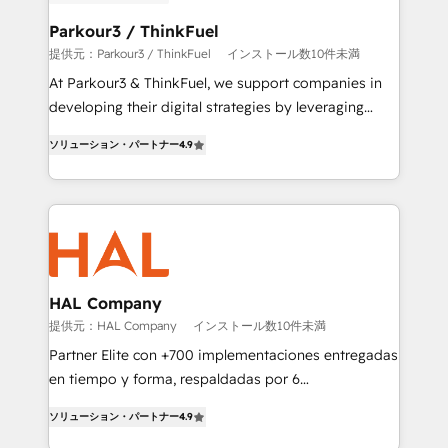
clients choose us because we blend the expertise of
a global consultancy with the care and agility of a
Parkour3 / ThinkFuel
boutique firm. At Triario, we’re big enough to deliver
提供元：Parkour3 / ThinkFuel
インストール数10件未満
but small enough to listen. Our Services: HubSpot
At Parkour3 & ThinkFuel, we support companies in
implementations & data migration Custom AI agents
developing their digital strategies by leveraging
Revenue Operations API integrations AI-ready
technologies and automating their marketing and
Website design Let’s turn your CRM into your growth
ソリューション・パートナー
4.9
sales processes to generate growth. Our offer spans
engine!
from Strategy to Operations. We specialize in CRM
onboarding and implementation, web design, sales
& marketing automation, and digital marketing. With
extensive experience working with tech companies
and manufacturers since 2002, we are committed to
empowering our clients and developing their
HAL Company
autonomy. Get to grips with HubSpot through
提供元：HAL Company
インストール数10件未満
guided implementation and seamless integration of
Partner Elite con +700 implementaciones entregadas
the CRM platform into your digital ecosystem. Would
en tiempo y forma, respaldadas por 6
you like support in deploying your inbound
acreditaciones de HubSpot y un equipo de 6
marketing strategy? We'll provide support tailored
ソリューション・パートナー
4.9
Certified Trainers avalados por HubSpot Academy.
to your needs and sales objectives. With 125+