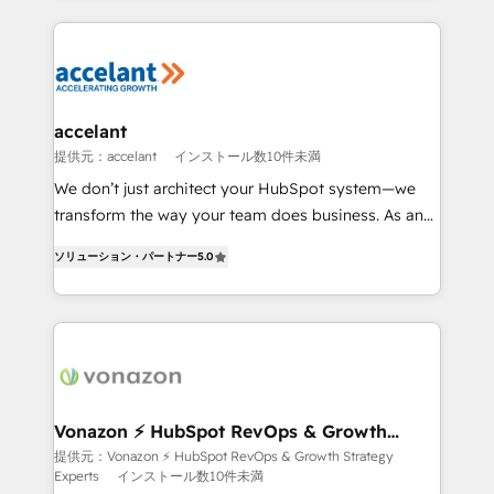
apps, in any direction. Stuck on your old CRM..?
HubSpot's Global Partner of the Year in 2024,
Migrate | seamlessly off your old CRM onto a clean
consistently ranked among their top 5 partners
new HubSpot portal with Advanced Website and
worldwide, and with over 15 years in the ecosystem,
CRM Migrations using our in-house "HubScrub" Tool.
Huble has built a track record that speaks for itself.
One company, one operating model, delivering
accelant
across offices and consulting teams in the UK, USA,
提供元：accelant
インストール数10件未満
Canada, Germany, France, Belgium, Singapore, and
We don’t just architect your HubSpot system—we
South Africa. Certified compliant with ISO/IEC
transform the way your team does business. As an
27001:2022 and ISO 9001:2015 across all seven
Elite HubSpot Solutions Partner, we specialize in
international offices and 175+ employees.
ソリューション・パートナー
5.0
creating tailored, end-to-end CRM solutions that
accelerate growth, improve operational efficiency,
and ensure faster time to value on HubSpot. What
sets us apart? Our people-centric approach. From
day one, our team takes the time to deeply
understand your unique needs, crafting custom
strategies that deliver impactful results. Our mission
Vonazon ⚡ HubSpot RevOps & Growth
Strategy Experts
is to empower you to unlock HubSpot’s full potential
提供元：Vonazon ⚡ HubSpot RevOps & Growth Strategy
Experts
インストール数10件未満
—faster. Through expert training, unmatched