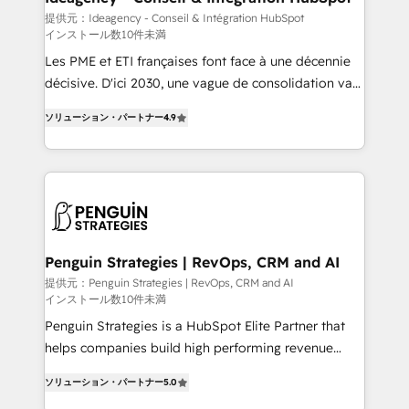
business-first process building, system integration,
提供元：Ideagency - Conseil & Intégration HubSpot
インストール数10件未満
custom development, and extensibility. When you
work with Aptitude 8, you get a team – not an
Les PME et ETI françaises font face à une décennie
individual – with embedded consulting, strategy,
décisive. D'ici 2030, une vague de consolidation va
development, and project management. We have
recomposer le marché. Seules survivront les
ソリューション・パートナー
4.9
100% US-based, FTE team members. We offer
entreprises qui auront réussi leur transformation. Le
project-based and managed services engagements
problème ? 58% des dirigeants savent que l'IA est
that include new HubSpot implementations,
vitale pour leur survie. Mais 57% n'ont aucune
migrations from other platforms, systems
stratégie. Et 43% ne maîtrisent même pas leurs
integration, extensibility, custom development, and
données. C'est le paradoxe français : conscience
ongoing RevOps support.
totale, action nulle. La solution s'appelle l'Entreprise
Augmentée. Ce n'est pas une entreprise qui utilise
Penguin Strategies | RevOps, CRM and AI
l'IA. C'est une organisation qui a réussi la symbiose
提供元：Penguin Strategies | RevOps, CRM and AI
インストール数10件未満
entre l'expertise humaine et l'intelligence artificielle.
Pas pour remplacer l'humain, mais pour l'augmenter.
Penguin Strategies is a HubSpot Elite Partner that
Chez Ideagency, nous accompagnons cette
helps companies build high performing revenue
transformation. D'abord les fondations : des
operations across complex sales cycles, multi
ソリューション・パートナー
5.0
données unifiées, des processus alignés. Ensuite
system environments and global SaaS or