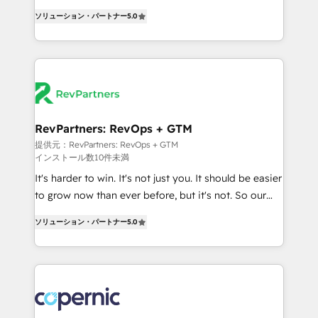
CRM. Zero downtime, full data integrity. ➤
management, systems integration, and creative
Implementation: Configure HubSpot to run your
ソリューション・パートナー
5.0
solutions that deliver measurable impact and
revenue process. Sales, marketing, and service wired
transform brand experiences As one of the few full-
together. ➤ AI and Integrations: Layer Breeze AI,
service creative agencies in the HubSpot
custom agents, and APIs to remove manual work. ➤
ecosystem, we blend strategy, technology, & award-
Ongoing Management: Monthly tune-ups, feature
winning design to build scalable, globally
rollouts, adoption coaching. Buying HubSpot,
regionalized HubSpot websites, integrated
switching to it, or reviving a stale portal? We are
marketing campaigns, & RevOps frameworks that
RevPartners: RevOps + GTM
built for the work.
fuel long-term success We connect the entire
提供元：RevPartners: RevOps + GTM
インストール数10件未満
customer lifecycle through seamless integrations,
ensure long-term adoption with change-
It's harder to win. It's not just you. It should be easier
management programs, and align marketing, sales,
to grow now than ever before, but it's not. So our
and service to drive sustainable growth With 6 key
focus is serving you, the person responsible for the
ソリューション・パートナー
5.0
HubSpot accreditations and experience across
revenue number. We do that by bridging the gap
hundreds of organizations in dozens of industries,
where agencies fail: combining GTM strategy with
there’s a good chance one of our globally integrated
technical execution to solve the right problem at the
teams has worked with clients just like you Let’s
right time, with the right solution. We don’t just
explore whether S2 is the partner you’ve been
implement your CRM. We engineer revenue
looking for...and get your next big initiative moving!
outcomes for the GTM owner on HubSpot. We Build