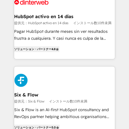
more people - Get the most out of your HubSpot
supercharge revenue operations Key services: • CRM
investment
Implementation • Systems Integration • Digital
Transformation / Web Development • RevOps &
HubSpot activo en 14 días
Sales Consulting • Marketing Automation What
提供元：HubSpot activo en 14 días
インストール数10件未満
makes us different? 🚀 Top 0.5% of global HubSpot
Pagar HubSpot durante meses sin ver resultados
agencies ⚙️ The strongest technical ability and
frustra a cualquiera. Y casi nunca es culpa de la
integration capabilities 💼 Consultative, long-term
herramienta: es del enfoque con el que se
partners who will embed ourselves into your
ソリューション・パートナー
4.8
implementó. Trabajamos con un catálogo de +80
business, processes and systems 🏢 We specialise in
casos de uso: cada uno resuelve un problema
working with mid-market and enterprise
concreto de tu operación en HubSpot. La entrega
organisations, global organisations and those with
toma de 1 a 3 semanas por caso, abordamos varios
complex use cases 🏆 CRM Implementation,
en paralelo cuando tiene sentido, y siempre
Platform Enablement, Custom Integration and
confirmamos resultados antes de seguir avanzando.
Onboarding Accredited 🔐 ISO27001 & ISO9001
Empiezas a ver resultados antes de que termine el
Six & Flow
Certified
mes. 🏆 HubSpot Partner of the Year 2022, máximo
提供元：Six & Flow
インストール数10件未満
reconocimiento del ecosistema. Elite Solutions
Six & Flow is an AI-first HubSpot consultancy and
Partner, el nivel más alto. +700 clientes
RevOps partner helping ambitious organisations
implementados en LATAM, Marcas como Hyatt,
grow with clarity, confidence, and intelligence.
Hospital ABC, Hogares Unión, Yves Rocher,
ソリューション・パートナー
5.0