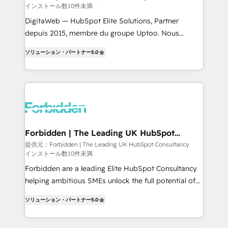
インストール数10件未満
Integrations: Connect HubSpot with your tech stack
for better adoption. 🔹 Custom Solutions: Build
DigitaWeb — HubSpot Elite Solutions, Partner
tailored apps, workflows, and configurations. We are
depuis 2015, membre du groupe Uptoo. Nous
SOC 2 Type II and ISO 27001 certified, reinforcing
aidons les ETI et PME B2B à unifier Marketing,
ソリューション・パートナー
5.0
our commitment to data security and compliance. At
Ventes et Service sur HubSpot grâce à la Revenue
OneMetric, we help revenue teams focus on the
Architecture : alignement des équipes, pipeline
OneMetric that matters most: revenue.
prévisible, croissance mesurable. 🔌 Intégrations
complexes : ERP (Divalto, Sage X3, Cegid, Pennylane,
Dynamics..), VOIP (Aircall, Ringover, Modjo), Shopify,
Oneflow. 💻 Développements custom : CRM UI
Extensions (React), Serverless Node.js, Custom
Forbidden | The Leading UK HubSpot
Consultancy
Objects, thèmes HubL, agents IA & Breeze AI. 🎯
提供元：Forbidden | The Leading UK HubSpot Consultancy
インストール数10件未満
Secteurs : Industrie, Distribution B2B, SaaS, Services
B2B, Immobilier, Viticulture, Finance. 🚀 Nos livrables
Forbidden are a leading Elite HubSpot Consultancy
: migration sécurisée, implémentation Marketing +
helping ambitious SMEs unlock the full potential of
Sales + Service Hub, synchronisation ERP ↔
HubSpot. Too many businesses invest in HubSpot
ソリューション・パートナー
5.0
HubSpot temps réel, formation équipes. 🏆 +350
but never see the ROI they expected due to poor
projets livrés. Accrédités HubSpot CRM
adoption, messy data, and disconnected teams