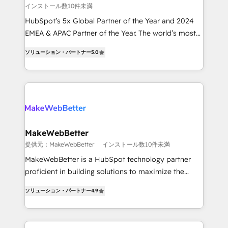
インストール数10件未満
and reporting foundations ✔️ Custom integrations
and workflow automation ✔️ User adoption
HubSpot’s 5x Global Partner of the Year and 2024
programs, training, and enablement Through project-
EMEA & APAC Partner of the Year. The world’s most
based engagements and ongoing RevOps
experienced and fully accredited HubSpot Solutions
ソリューション・パートナー
5.0
partnerships, we guide organizations through the
Partner. 🚀 With 2,750+ HubSpot projects delivered
revenue maturity model - delivering the right
and 370+ specialists across EMEA, APAC and NAM,
improvements at the right time so operations
we de-risk complex CRM programmes and
evolve strategically and sustainably as the business
accelerate ROI across every HubSpot Hub. 🧭 From
grows.
multi-region migrations to AI-powered automation,
we turn complexity into clarity, human at global
scale. 🏆 HubSpot’s CEO called us “the partner of the
MakeWebBetter
future.” Others agree it is proof of trust built through
提供元：MakeWebBetter
インストール数10件未満
measurable impact.
MakeWebBetter is a HubSpot technology partner
proficient in building solutions to maximize the
operational efficiency of HubSpot. The fastest-
ソリューション・パートナー
4.9
growing tech-enabler & facilitator, MakeWebBetter,
hands you the blend of HubSpot expertise &
eminent solutions & integrations. Trust us to