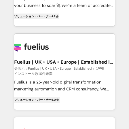
GuardHub: our AI governance framework, built on
your business to soar 🚀 We’re a team of accredited
ISO 42001 Ready for the next step? Click the 👈
HubSpot experts ready to help you. We can
ソリューション・パートナー
4.9
'𝗖𝗼𝗻𝘁𝗮𝗰𝘁 𝗯𝘂𝘀𝗶𝗻𝗲𝘀𝘀' button to get in touch (𝘸𝘦'𝘳𝘦
implement the platform into complex business
𝘴𝘶𝘱𝘦𝘳 𝘳𝘦𝘴𝘱𝘰𝘯𝘴𝘪𝘷𝘦)
environments, optimise what you've got and make
sure you can actually use it, build your website in
HubSpot or create an inbound marketing strategy
for you and execute it on HubSpot. We are on the
G-Cloud 14 CCS (Crown Commercial Service)
framework, meaning we've been accredited by
Fuelius | UK • USA • Europe | Established in
1998
HubSpot and vetted by the CCS, which means we
提供元：Fuelius | UK • USA • Europe | Established in 1998
インストール数10件未満
can support public sector companies as well the
other ones listed in our profile. Our services: -
Fuelius is a 25-year-old digital transformation,
HubSpot implementation - HubSpot CMS website
marketing automation and CRM consultancy. We
build We can do lots of things. But everything we do
enable mid-market and enterprise clients to
ソリューション・パートナー
5.0
is there for you to: - Grow revenue, and run your
maximise their return from digital and fuel their
business more efficiently - Build stronger
growth. We modernise platforms, streamline
relationships with customers - Make better
operations that are causing inefficiencies, improve
decisions with data - Find a new voice and reach
customer experiences, integrate systems, and