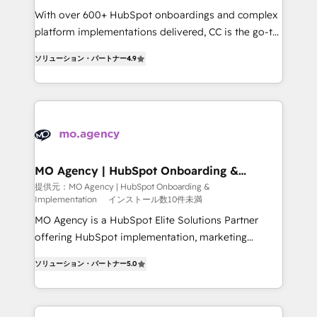
supported over 500 organisations with HubSpot
With over 600+ HubSpot onboardings and complex
implementation, optimisation, training, and
platform implementations delivered, CC is the go-to
adoption assurance. Our tried and tested Roadmap
Elite Solutions Partner for businesses ready to
ソリューション・パートナー
4.9
methodology will ensure that you receive the best
migrate, replatform, and scale smarter. We specialize
deployment experience possible. Whether you are
in high-impact CRM and CMS migrations and
new to HubSpot or seeking to turn around a poor
onboarding from platforms like Salesforce, NetSuite,
install, our team have the change management
Zoho, Pardot, Marketo, Microsoft Dynamics, Wix,
expertise to deliver the solutions you need.
WordPress and legacy CRMs, turning fragmented
systems into unified, growth-ready HubSpot
architectures that accelerate revenue operations and
MO Agency | HubSpot Onboarding &
Implementation
performance. - Multi-object CRM migration, cleanup,
提供元：MO Agency | HubSpot Onboarding &
Implementation
インストール数10件未満
and implementation. - Pre-built and custom
integrations across your full tech stack. - Custom
MO Agency is a HubSpot Elite Solutions Partner
object setup, CMS builds, and full-funnel automation.
offering HubSpot implementation, marketing
- Dashboards, lifecycle campaigns, and lead
automation, CRM and RevOps consulting, B2B SEO,
ソリューション・パートナー
5.0
nurturing sequences. - Cross-hub setup across
paid media, content marketing, AEO and GEO (AI
Marketing, Sales, Operations, and Service Hubs. -
search optimisation), and HubSpot Content Hub and
Ongoing optimization, managed support, and
WordPress development. We work with enterprise