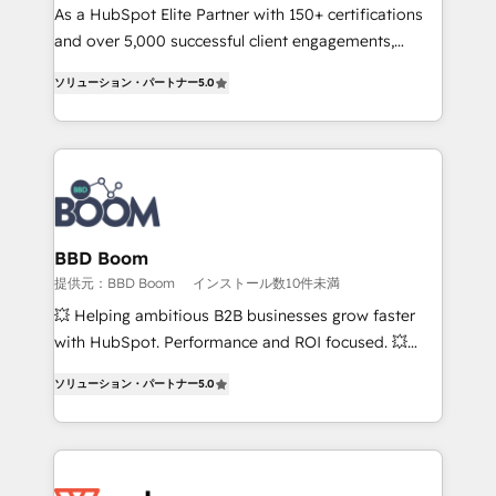
responsiveness, and ongoing support, we equip
As a HubSpot Elite Partner with 150+ certifications
your team to adopt new systems with confidence
and over 5,000 successful client engagements,
and achieve a unified, data-driven approach to
Vonazon turns marketing complexity into
ソリューション・パートナー
5.0
customer engagement.
measurable, scalable growth. From onboarding to
enterprise-grade campaigns, our in-house team
builds scalable strategies that drive long-term
revenue. ⚙️ HubSpot Integration & Optimization •
Seamless CRM, CMS, and automation setup •
Complex platform migrations and data cleanups •
Custom APIs and third-party integrations 📈 End-to-
BBD Boom
End Revenue Acceleration • Lifecycle marketing and
提供元：BBD Boom
インストール数10件未満
pipeline growth programs • Sales enablement tools
💥 Helping ambitious B2B businesses grow faster
and CRM optimization • Retention strategies with
with HubSpot. Performance and ROI focused. 💥
customer journey mapping 🏅 Elite-Level HubSpot
BBD Boom is the HubSpot partner that can help you
Execution • 750+ onboardings and 2,000+
ソリューション・パートナー
5.0
to HubSpot Better. We work with your teams to
implementations • Deep expertise across marketing,
solve all your HubSpot challenges and improve user
sales, and service hubs • Built-in flexibility for
adoption, sales process and marketing results.
startups to global brands
Services 📚 Onboarding your team to HubSpot for