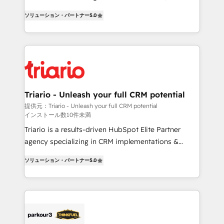
impact of your digital transformation, including a
world experience to our client engagements. "Blue
ソリューション・パートナー
5.0
detailed financial rationale with a focus on ROI and
Frog is a top, trusted partner in HubSpot's
TCO. As a trusted extension of your team, we
ecosystem for a reason. Their team brings over a
believe in the power of partnership. Together, we
decade of experience to the table, along with deep
embark on a transformational journey that sets your
knowledge of the HubSpot platform and strategies
business up for long-term success. Unlock your
for driving growth. They are committed to helping
business. If not now, when?
our customers grow and finding solutions that fit
their unique business needs. We are thrilled to have
Triario - Unleash your full CRM potential
Blue Frog in the HubSpot ecosystem leading the
提供元：Triario - Unleash your full CRM potential
インストール数10件未満
way for customers!" - Yamini Rangan, CEO of
HubSpot “Our experience with the team at Blue Frog
Triario is a results-driven HubSpot Elite Partner
has been nothing short of extraordinary. Their years
agency specializing in CRM implementations &
of experience and quality of skilled staff has earned
migrations, Revenue Operations, Custom
ソリューション・パートナー
5.0
them a trusted reputation within the HubSpot
Integrations, Custom AI agents and AI-ready Website
ecosystem as a reliable partner capable of delivering
Design With over 15 years of experience, we help
remarkable experiences for our most sophisticated
companies bridge the gap between marketing, sales,
clients.” - Brian Garvey, VP, Solutions Partner
and customer success through smart automation,
Program, HubSpot.
data hygiene, and tailored HubSpot solutions. Our