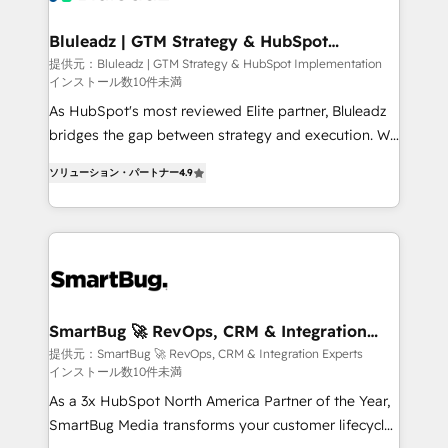
革を、構想から実装・定着までPMOとして主導。「設
Connectors, workflows, and data architectures that
定の代行ではなく、設計の責任」を引き受け、部門横断
make HubSpot the operational hub, integrated with
Bluleadz | GTM Strategy & HubSpot
の統合・浸透・変革管理を実行します。 ▸ CMS戦略設
Implementation
SAP, Microsoft Dynamics, custom ERPs, and any
提供元：Bluleadz | GTM Strategy & HubSpot Implementation
計・構築：リード獲得・CVR・SEOを前提にした情報設
インストール数10件未満
enterprise platform. Proprietary apps extend
計・導線設計・テンプレート設計をContent Hubで一体
HubSpot beyond standard configurations. -AI-
As HubSpot's most reviewed Elite partner, Bluleadz
提供。 ▸ 既存CRM・MAからの移行支援：Salesforce・
FIRST- AI across customer-facing operations to
bridges the gap between strategy and execution. We
Marketo・Pardot等からの移行、カスタム設計、履歴
accelerate decisions, streamline processes, and
don't just "set up tools" — we install the GTM
データ移行と活用設計まで。 ▸ AEO対応：ChatGPT・
ソリューション・パートナー
4.9
unlock efficiency at scale. From predictive
Operating System (GTM OS) to align your leadership
Perplexity等のAI検索からの流入・引用を前提にコンテ
intelligence to conversational AI, we turn data into
and engineer a portal that drives predictable
ンツとサイト構造を最適化。 🏆 なぜ100incを選ぶの
action and automation into competitive advantage.
revenue velocity. 🚀 GTM Strategy & Alignment
か？ ✓ HubSpot Eliteパートナー認定 ✓ HubSpotアワ
✦ 150+ implementations ✦ 100+ certifications ✦ 7
Workshops & Sprints: Identify "Valleys of Death"
ード受賞・HUGリーダー ✓ ISO27001:2022 /
accreditations
stalling growth. Fix your ICP, Math, and Story to stop
ISO9001:2015 取得 ✓ 400社以上の導入実績 ✓
"accelerating a mess." ⚙️ Elite Engineering & AI
HubSpot大百科 出版 CRM・AI活用に関するご相談、現
Scalable Architecture: Zero-technical-debt setup
SmartBug 🚀 RevOps, CRM & Integration
状整理の壁打ちなど、構想段階からお気軽にお問い合わ
Experts
across all Hubs, validated by our 7 HubSpot
提供元：SmartBug 🚀 RevOps, CRM & Integration Experts
せください。
インストール数10件未満
Accreditations. AI-Powered RevOps: Breeze AI,
custom AI agents, and high-integrity migrations for
As a 3x HubSpot North America Partner of the Year,
total reporting clarity. Security & Compliance: SOC 2
SmartBug Media transforms your customer lifecycle
Type I and HIPAA attested for enterprise-grade data