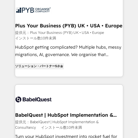
scalable retainers. Let’s make HubSpot your most
and growth-led companies across technology,
powerful growth engine. Built to convert, scale, and
professional services, financial services and
drive results.
industrial sectors. Offices in Johannesburg, Cape
Town, Dubai & London. 500+ HubSpot CRM
Plus Your Business (PYB) UK • USA • Europe
implementations delivered. AI visibility coverage
提供元：Plus Your Business (PYB) UK • USA • Europe
インストール数10件未満
across ChatGPT, Claude, Perplexity, Gemini and
Google AI Overviews. HubSpot Impact Award -
HubSpot getting complicated? Multiple hubs, messy
Customer First HubSpot Impact Award - Integrations
migrations, AI, governance. We organise that
Innovation HubSpot Impact Award - Platform
complexity, so your team can put HubSpot to work...
ソリューション・パートナー
5.0
Migration Excellence HubSpot Impact Award -
Welcome to our Profile! We help with: • CRM
Platform Excellence 40+ full-time HubSpot
implementation, reports, workflows, and team
professionals. 100s of certifications and
training • CRM migration from Salesforce, Pipedrive,
accreditations with HubSpot.
Dynamics and others • Technical projects including
custom API integrations • AI governance for
HubSpot-centred operations A little about us: •
Boutique 'Elite' team of 12 • 150+ clients across Sales
BabelQuest | HubSpot Implementation &
Consultancy
Hub, Marketing Hub, Service Hub, Data Hub and
提供元：BabelQuest | HubSpot Implementation &
Consultancy
インストール数10件未満
CMS • ISO/IEC 27001:2022, ISO 9001:2015, and ISO
42001:2023 certified - the AI management standard •
Turn your HubSpot investment into rocket fuel for