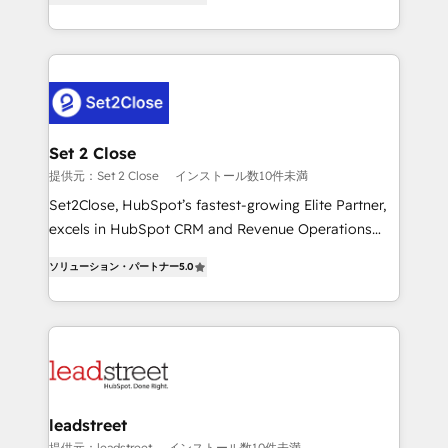
Operating across the UK, Netherlands, Ireland, and
MacStore, Café Britt, Bella Piel, confiaron en
Canada, we’ve delivered thousands of successful
nosotros para impulsar la eficiencia de sus procesos
HubSpot projects for mid-market and enterprise
en HubSpot. No necesitas tener todas las
clients worldwide, with over 10 years experience. We
respuestas para empezar. Te ayudamos a identificar
combine HubSpot, data, and AI to design connected
el primer caso de uso que más impacto te dará.
go-to-market systems that align people, process,
Solo continúas si ves valor real en los primeros 14
and technology for predictable, scalable revenue
Set 2 Close
días.
growth. Our expertise spans RevOps, CRM and data
提供元：Set 2 Close
インストール数10件未満
architecture, AI enablement, and strategic marketing,
Set2Close, HubSpot’s fastest-growing Elite Partner,
delivered through our proprietary FLAIR framework
excels in HubSpot CRM and Revenue Operations
for responsible AI adoption. As a HubSpot Elite
(RevOps) services to boost B2B sales and growth.
Partner and ISO 27001:2022 certified consultancy,
ソリューション・パートナー
5.0
As a top HubSpot Elite Partner, we specialize in
we blend strategy, creativity, and technology to help
custom HubSpot CRM solutions. Our experts design,
organisations scale smarter and grow stronger.
implement, and optimize systems to enhance user
experience, functionality, and adoption across sales,
marketing, and service teams. From setup to
refinement, we streamline workflows, improve lead
management, and speed up deal closures. With 500+
leadstreet
projects completed, our Agile approach ensures your
提供元：leadstreet
インストール数10件未満