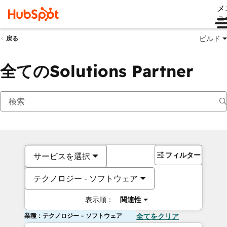
メ
ュ
ビルド
戻る
全てのSolutions Partner
フィルター
サービスを選択
テクノロジー - ソフトウェア
表示順：
関連性
業種：テクノロジー - ソフトウェア
全てをクリア