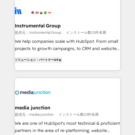
streamline your HubSpot experience. 🚀HubSpot
Elite Partners with 10+ years of HubSpot experience
🤝HubSpot Premier Integration partner 🤝Google
Premier Partner 2023 🌟5 HubSpot Accreditations 🌟
Instrumental Group
Won HubSpot Theme Challenge 2021 🌟INBOUND’19
提供元：Instrumental Group
インストール数10件未満
HubSpot Rising Star Why us? Harnessing the full
We help companies scale with HubSpot. From small
potential of the powerful HubSpot CRM. ✔️A team of
projects to growth campaigns, to CRM and websites.
HubSpot experts backed by over 10+ years of
Hire an agency that's experienced in every inch of
HubSpot experience ✔️Flexible pricing models —
ソリューション・パートナー
4.9
HubSpot and willing to work hand-in-hand with your
Hourly-fee (assigned one Dedicated HubSpot
team to simplify the complex and build a better
Admin); Monthly-fee (HubSpot Admin + Project
experience for your team and customers.
Manager); and Fixed Project Cost (as per
requirement). ✔️Helped over 25,000+ customers so
far with our HubSpot solutions. ✔️Bespoke apps &
on-demand bundle services. Connect with us today!
media junction
提供元：media junction
インストール数10件未満
We are one of HubSpot's most technical & proficient
partners in the area of re-platforming, website