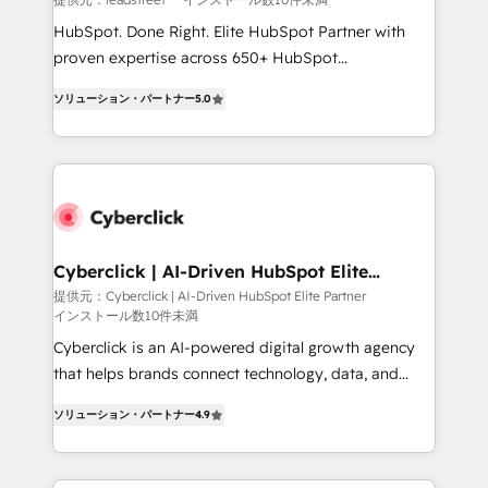
HubSpot CRM drives measurable results. Our
HubSpot. Done Right. Elite HubSpot Partner with
RevOps services align your sales, marketing, and
proven expertise across 650+ HubSpot
customer success teams for peak performance. We
implementations. With 12+ years of HubSpot
optimize the revenue lifecycle—lead generation to
ソリューション・パートナー
5.0
experience, we help you use the HubSpot platform
retention—by refining processes and eliminating
to its fullest capacity, improve your current HubSpot
inefficiencies. Using HubSpot tools and data-driven
website, or build your new one.
strategies, we create scalable solutions that
maximize profitability and adapt to your goals.
Cyberclick | AI-Driven HubSpot Elite
Partner
提供元：Cyberclick | AI-Driven HubSpot Elite Partner
インストール数10件未満
Cyberclick is an AI-powered digital growth agency
that helps brands connect technology, data, and
creativity to achieve measurable results. Founded in
ソリューション・パートナー
4.9
Barcelona and operating across Spain, LATAM, and
the UK, we support global companies in building
smarter marketing, sales, and customer success