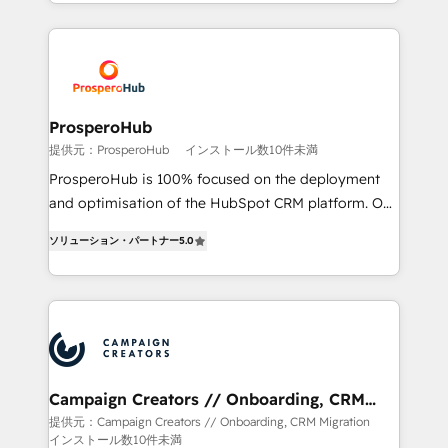
Acompañamos a las empresas en cada etapa de su
certifications, we are part of the most certified
crecimiento integrando estrategia, tecnología y
Canadian agencies, and we both hold Onboarding
procesos comerciales para potenciar resultados
Accreditations. Based in Canada (coast to coast), our
reales. Nos caracterizamos por combinar excelencia
services are offered in both English & French.
técnica con una mirada estratégica a largo plazo.
ProsperoHub
提供元：ProsperoHub
インストール数10件未満
ProsperoHub is 100% focused on the deployment
and optimisation of the HubSpot CRM platform. Our
highly experienced team of solutions experts will
ソリューション・パートナー
5.0
ensure that you achieve maximum adoption and
ROI from your HubSpot investment. Use our
extensive HubSpot, sales, marketing, service and
integrations expertise to lead your team on their
HubSpot journey, design and implement your
processes and skilfully bring your revenue
infrastructure to life. Our collaborative approach
Campaign Creators // Onboarding, CRM
Migration
keeps you in control whilst we plan and support the
提供元：Campaign Creators // Onboarding, CRM Migration
インストール数10件未満
route to your revenue goals. We have successfully