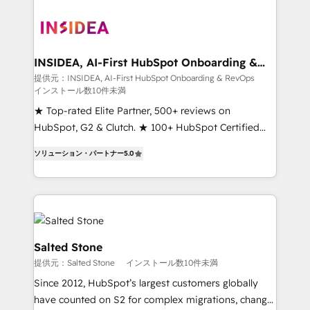
INSIDEA, AI-First HubSpot Onboarding &
RevOps
提供元：INSIDEA, AI-First HubSpot Onboarding & RevOps
インストール数10件未満
★ Top-rated Elite Partner, 500+ reviews on
HubSpot, G2 & Clutch. ★ 100+ HubSpot Certified
Experts & Trainers across the team ★ 1,500+
ソリューション・パートナー
5.0
implementations across five continents ★ AI-First,
RevOps-led, Onboarding obsessed ★ Company of
the Year 2024/25 INSIDEA helps growing companies
turn HubSpot into a revenue engine. We onboard
your team, migrate your data, and build AI-powered
workflows that drive adoption from week one, in
Salted Stone
your time zone. What we do ➤ Onboarding: Live in
提供元：Salted Stone
インストール数10件未満
weeks, with workflows built around your business,
Since 2012, HubSpot’s largest customers globally
not a template. ➤ Migration: Move from any legacy
have counted on S2 for complex migrations, change