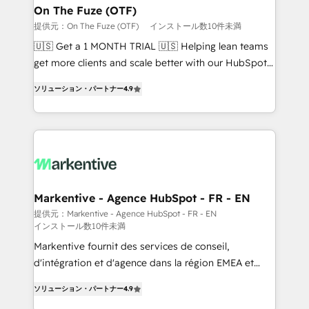
🎯Demand Gen & ABM: Drive pipeline with inbound,
On The Fuze (OTF)
ABM, AEO, SEO, & paid media. 👩‍💻Web Design:
提供元：On The Fuze (OTF)
インストール数10件未満
Build high-performing websites with UX, messaging,
🇺🇸 Get a 1 MONTH TRIAL 🇺🇸 Helping lean teams
& conversion strategy that drive results. 🤖AI
get more clients and scale better with our HubSpot
Strategy: Activate Breeze Agents, configure HubSpot
Consulting & 'Done For You' Services. 🚀 Who We
AI, & maximize AEO with tailored AI services. 🧩
ソリューション・パートナー
4.9
Work With 🚀 We help lean, growing companies: -
Integrations: Extend HubSpot with custom
Win more business - Reduce no-shows - Improve
integrations, hosting, & maintenance.
lead & deal conversion rates - Scale with less
headcount ...by using HubSpot's full capabilities. 🤓
What do you get? 🤓 Our client's are too busy to
learn the ins-and-outs of HubSpot. We give you a
Personal Consultant + Tech Team to handle the
Markentive - Agence HubSpot - FR - EN
heavy lifting of mapping out AND building your ideal
提供元：Markentive - Agence HubSpot - FR - EN
インストール数10件未満
system. + Get best practices and 'don't know what
you don't know' recommendations to maximize
Markentive fournit des services de conseil,
conversions! OTF is an Elite Partner (top 1% of
d'intégration et d'agence dans la région EMEA et
6,500+ Partners) and was named 2023 HubSpot
North America. Avec plus de 115 experts en
ソリューション・パートナー
4.9
Partner of the Year 💥 Trusted by 2,500+ companies
marketing automation, Growth, Revops, CRM et