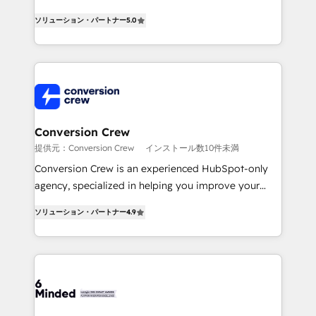
efficient processes, as well as building great
processes into a seamless, high-performing revenue
relationships. Your success is our success, and we’re
ソリューション・パートナー
5.0
engine. We combine RevOps strategy with deep
all in this together! From startup to enterprise, we’ll
technical execution to help teams scale faster—with
make sure your HubSpot setup becomes a
cleaner data, smarter automation, and more
powerhouse of productivity, so you can focus on
predictable revenue. Specialties: · HubSpot
what matters most: growing your business and
Implementation & Migration · Native & Custom
wowing your customers. Let’s make HubSpot work
Integrations · Custom Development · CPQ & FSM ·
smarter for you!
Reporting & Analytics · GTM Architecture · Sales &
Conversion Crew
Marketing Enablement If you’re ready to elevate
提供元：Conversion Crew
インストール数10件未満
HubSpot from “just your CRM” to your growth
Conversion Crew is an experienced HubSpot-only
infrastructure—let’s talk.
agency, specialized in helping you improve your
online processes. This means we help you with: -
ソリューション・パートナー
4.9
Implementing HubSpot (CRM, Marketing, Sales,
Service and Operations) - Developing fast, good-
looking websites in the HubSpot CMS - Building
(custom) integrations between HubSpot and other
systems you use You need a clear method to reach
your goals. Therefore, we take a critical look at your