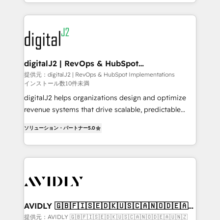
to help them scale and close more business, by
webdesign. Markentive is both a consulting firm, a
using HubSpot (the right way). ⭐️ Here's more info:
digital agency and an integrator. With over 115
www.onthefuze.com/hubspot-admin Contact us to
experts in marketing automation, growth, revops,
learn more!
CRM and webdesign (We focus on EMEA - USA
customers).
digitalJ2 | RevOps & HubSpot
Implementations
提供元：digitalJ2 | RevOps & HubSpot Implementations
インストール数10件未満
digitalJ2 helps organizations design and optimize
revenue systems that drive scalable, predictable
growth. As a triple-accredited HubSpot Solutions
ソリューション・パートナー
5.0
Partner, we specialize in both strategic RevOps
planning and hands-on technical execution - building
the operational foundation companies need to
thrive. Industries we specialize in: - Manufacturing -
Healthcare - Financial Services - Managed IT (MSP) -
Franchises - Professional Services - And more! How
we help: ✔️ Full HubSpot implementations and portal
AVIDLY 🇬🇧🇫🇮🇸🇪🇩🇰🇺🇸🇨🇦🇳🇴🇩🇪🇦🇺
🇳🇿
optimization ✔️ Data migrations, CRM architecture,
提供元：AVIDLY 🇬🇧🇫🇮🇸🇪🇩🇰🇺🇸🇨🇦🇳🇴🇩🇪🇦🇺🇳🇿