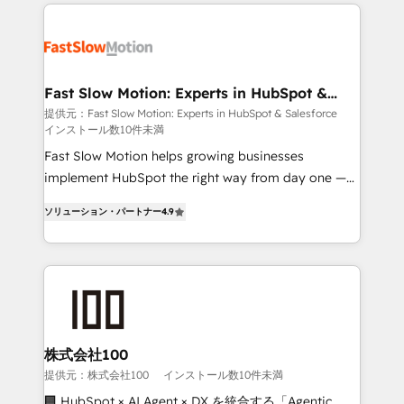
Implementation, Data Migration & Custom
getting in the way. That’s where we come in. We
Integration. 📩 Parlons de votre projet →
partner with scaling businesses across the UK to
digitaweb.com
design, implement, and optimise HubSpot so it
actually drives revenue, not just reports on it. Our
services include: - Choosing the right HubSpot
Fast Slow Motion: Experts in HubSpot &
Salesforce
package for your business - Full CRM, Marketing, and
提供元：Fast Slow Motion: Experts in HubSpot & Salesforce
インストール数10件未満
Sales Hub implementations - Custom dashboards
and reporting - Workflow automation and data
Fast Slow Motion helps growing businesses
clean-up - Sales enablement and team training -
implement HubSpot the right way from day one —
Ongoing optimisation and RevOps support Based in
with the flexibility to scale as complexity increases.
ソリューション・パートナー
4.9
Leeds and London, we partner with SMEs across the
Highly certified in both HubSpot and Salesforce, we
UK who are ready to turn HubSpot into the growth
bring deep experience in CRM implementation,
engine it’s meant to be.
integrations, and data migration across modern
business systems. Built to serve growing mid-
market and enterprise organizations, our team
combines strong technical execution with real
business perspective. Many of our consultants have
株式会社100
scaled businesses themselves, giving us a practical
提供元：株式会社100
インストール数10件未満
understanding of what owners and operators need
🏢 HubSpot × AI Agent × DX を統合する「Agentic