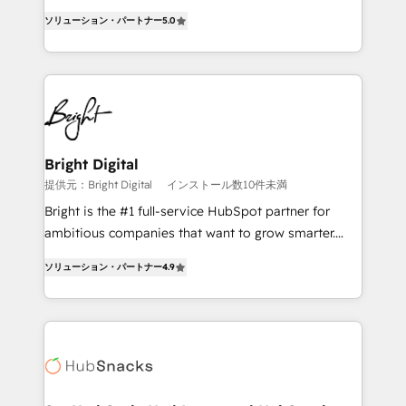
design & development. We specialize in multi-hub
ソリューション・パートナー
5.0
implementations for mid-market & enterprise
companies. We are woman-owned, powered by
coffee, and we ❤️ dogs. We produce award-winning
work for our clients. 🏆2023 Technical Expertise
Impact Award 🏆2022 Technical Expertise Impact
Award 🏆2022 Platform Migration Excellence Impact
Award 🏆2020 Elite Solutions Partner 🏆2019
Bright Digital
Integrations HubSpot Impact Award 🏆2019
提供元：Bright Digital
インストール数10件未満
Marketing Enablement HubSpot Impact Award 🏆
Bright is the #1 full-service HubSpot partner for
2018 Website Design HubSpot Impact Award 🏆2017
ambitious companies that want to grow smarter.
Website Design HubSpot Impact Award 🏆2016
From HubSpot onboarding, to training, from
Growth-Driven Design Agency of the Year 🏆2016
ソリューション・パートナー
4.9
developing a new website to lead generation and
Sales Enablement HubSpot Impact Award 🏆2015
digital marketing; we do it all (and with great
Growth-Driven Design Agency of the Year 🏆2015
results)! In short, our services include: - HubSpot
Became the 5th Agency to reach Diamond 🏆2014
consultancy: onboarding, training, data migration -
HubSpot COS Performance Award 🏆2014 HubSpot
HubSpot development: websites, custom modules,
COS Design Award 🏆2013 HubSpot Marketplace
integrations - Marketing & sales solutions: digital
Provider of the Year 🏆2011 Became a HubSpot