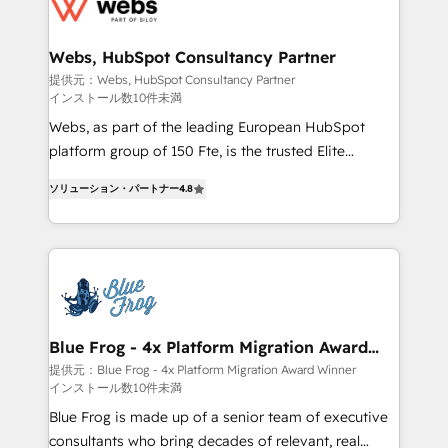
the first time 🔧 Designing and optimising your
HubSpot set-up for better results 🌐 Website design
and build using HubSpot 🔌 Integrating HubSpot
Webs, HubSpot Consultancy Partner
with other systems 🎓 Training your teams to be
提供元：Webs, HubSpot Consultancy Partner
インストール数10件未満
HubSpot pros 📊 Lead generation services using
HubSpot Why us? - SIX HubSpot Accreditations -
Webs, as part of the leading European HubSpot
awarded by HubSpot after a rigorous process for
platform group of 150 Fte, is the trusted Elite
CRM, Solutions Architecture, Onboarding , Data
HubSpot CRM Partner offering you a roadmap on
ソリューション・パートナー
4.8
Migration, Custom Integration & Platform
maximizing EBITDA and achieving Commercial
Enablement -Onboarded over 500 businesses to
Excellence. With our targeted processes, we
HubSpot -Top 1% of partners worldwide -In-house
strengthen your digital transformation and minimize
team of 25+ experts Contact us today to help you
costs. As HubSpot's Advanced Accredited CRM
get more from your investment in HubSpot.
Implementation partner, we provide expertise to
www.bbdboom.com
drive your business forward. Since 2015 we are fully
dedicated to HubSpot and with an experienced
Blue Frog - 4x Platform Migration Award
Winner
team (50+), we work with reputable companies in
提供元：Blue Frog - 4x Platform Migration Award Winner
インストール数10件未満
B2B sectors such as manufacturing, SaaS and
business services. We prepare a customized
Blue Frog is made up of a senior team of executive
business case that demonstrates the value and
consultants who bring decades of relevant, real