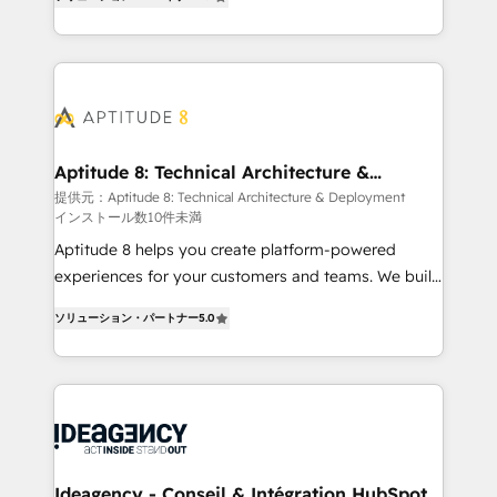
HubSpot dans votre organisation. Pour toute
l'intégration CRM et le développement des revenus
question technique ou besoin de structuration de
auprès de vos comptes existants. En France et à
votre projet HubSpot, contactez notre équipe pour
l'international, nous travaillons avec des ETI
un échange dédié.
ambitieuses, des grands groupes voulant aller au-
delà d’une simple transformation digitale et des
startups florissantes. Nos 3 grandes expertises sont :
➤ L’intégration de CRM et de méthodologie RevOps
Aptitude 8: Technical Architecture &
Deployment
pour aligner les équipes marketing, commerciales et
提供元：Aptitude 8: Technical Architecture & Deployment
インストール数10件未満
support client (data migration, synchronisation API,
audit et maintenance) ➤ La création de sites internet
Aptitude 8 helps you create platform-powered
de conversion qui transforment les visiteurs en
experiences for your customers and teams. We build
opportunités d'affaires ➤ La mise en place de
multi-hub solutions and orchestrate operations
ソリューション・パートナー
5.0
stratégies d'acquisition marketing (SEO, SEA,
across your entire tech stack. Aptitude 8 is trusted
inbound, automatisation marketing, ABM, IA,
by top brands such as Lenovo, Bluetooth,
emailing) Informations clés : - 10 ans d'expérience -
International Sports Sciences Association, SXSW,
100+ intégrations CRM HubSpot réussies - 40
Notion, Soundcloud, American Nurses Association,
experts conseil - 150 certifications HubSpot
Randstad, Uber Freight, and HubSpot itself. We have
cumulées
the largest technical consulting team of any HubSpot
partner and expertise across operational strategy,
Ideagency - Conseil & Intégration HubSpot