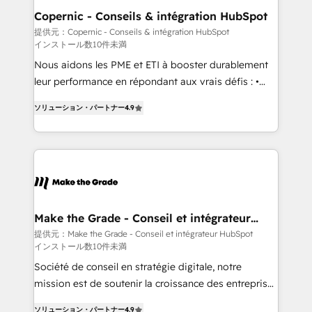
Different Because We're Built Different: - Secure:
Copernic - Conseils & intégration HubSpot
Soc2 compliant 🛡️ - Onboarding: Implementations
提供元：Copernic - Conseils & intégration HubSpot
インストール数10件未満
starting from $1,5k - Clay: Elite Studio Solutions
Partner 🤝 - Global: 75+ RPers across five continents
Nous aidons les PME et ETI à booster durablement
🌐 - Scale: Largest organically grown & fastest tiering
leur performance en répondant aux vrais défis : •
Elite HubSpot Partner 🪴 - CRM: More Sales Hub
Intégration de HubSpot avec d’autres outils (ERP,
ソリューション・パートナー
4.9
implementations than any other Partner 💻 -
téléphonie, etc.) • Alignement des équipes grâce à un
Salesforce: We convert SFDC addicts to HubSpot
outil et des données partagées • Amélioration de la
evangelists 🧡 Don't pick a marketing or technical
collecte et de l’analyse des données pour des
agency for a GTM engineer’s job. The choice is
décisions éclairées • Optimisation de l’efficacité et
yours. Start winning.
de la productivité des équipes Notre équipe de 30
consultants certifiés HubSpot aborde chaque projet
avec un engagement total, alignant processus
Make the Grade - Conseil et intégrateur
HubSpot
métiers et technologie, et guidant vos équipes à
提供元：Make the Grade - Conseil et intégrateur HubSpot
インストール数10件未満
travers le changement, tout en centrant vos objectifs
d’entreprise. Grâce à une méthodologie éprouvée
Société de conseil en stratégie digitale, notre
auprès de plus de 400 clients, nous comprenons
mission est de soutenir la croissance des entreprises
rapidement vos enjeux et intégrons parfaitement
B2B à travers l’acquisition de nouveaux clients,
ソリューション・パートナー
4.9