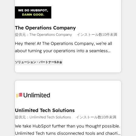
strategies. As the only HubSpot Elite Partner in
Iberia (Spain & Portugal), we combine human insight
with intelligent automation to drive sustainable
growth. Our multidisciplinary team designs solutions
The Operations Company
that simplify complexity, boost performance, and
提供元：The Operations Company
インストール数10件未満
turn innovation into real impact. 🌍 Highlights •
Hey there! At The Operations Company, we’re all
HubSpot Partner since 2012 • 2022 EMEA Impact
about turning your operations into a seamless
Award: Best Integration • 150+ successful HubSpot
experience that powers real results. We specialize in
projects • Clients in 30+ industries • Proprietary
ソリューション・パートナー
5.0
transforming complex systems into efficient,
technology for integrations • Multilingual team:
scalable solutions that work across your entire
English, Spanish, Portuguese & Italian 👉 Grow
organization. We’re a unique blend of deep HubSpot
smarter with AI and HubSpot.
expertise, strategic thinking, and hands-on
operational know-how. We know that no two
businesses are alike, so we don’t do cookie-cutter
solutions. Instead, we dive in to understand your
Unlimited Tech Solutions
needs, goals, and challenges to deliver solutions that
提供元：Unlimited Tech Solutions
インストール数10件未満
fit like a glove. We’re committed to being both
We take HubSpot further than you thought possible.
highly effective and fun to work with. We believe in
Unlimited Tech turns disconnected tools and chaotic