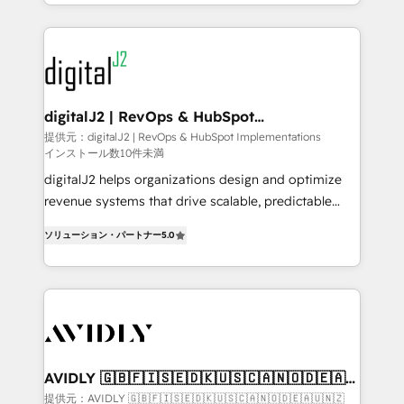
to help them scale and close more business, by
webdesign. Markentive is both a consulting firm, a
using HubSpot (the right way). ⭐️ Here's more info:
digital agency and an integrator. With over 115
www.onthefuze.com/hubspot-admin Contact us to
experts in marketing automation, growth, revops,
learn more!
CRM and webdesign (We focus on EMEA - USA
customers).
digitalJ2 | RevOps & HubSpot
Implementations
提供元：digitalJ2 | RevOps & HubSpot Implementations
インストール数10件未満
digitalJ2 helps organizations design and optimize
revenue systems that drive scalable, predictable
growth. As a triple-accredited HubSpot Solutions
ソリューション・パートナー
5.0
Partner, we specialize in both strategic RevOps
planning and hands-on technical execution - building
the operational foundation companies need to
thrive. Industries we specialize in: - Manufacturing -
Healthcare - Financial Services - Managed IT (MSP) -
Franchises - Professional Services - And more! How
we help: ✔️ Full HubSpot implementations and portal
AVIDLY 🇬🇧🇫🇮🇸🇪🇩🇰🇺🇸🇨🇦🇳🇴🇩🇪🇦🇺
🇳🇿
optimization ✔️ Data migrations, CRM architecture,
提供元：AVIDLY 🇬🇧🇫🇮🇸🇪🇩🇰🇺🇸🇨🇦🇳🇴🇩🇪🇦🇺🇳🇿