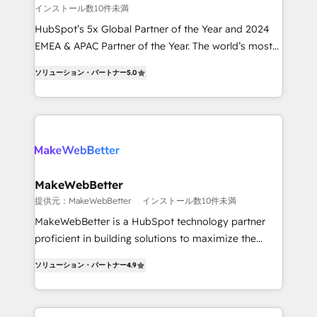
インストール数10件未満
and reporting foundations ✔️ Custom integrations
and workflow automation ✔️ User adoption
HubSpot’s 5x Global Partner of the Year and 2024
programs, training, and enablement Through project-
EMEA & APAC Partner of the Year. The world’s most
based engagements and ongoing RevOps
experienced and fully accredited HubSpot Solutions
ソリューション・パートナー
5.0
partnerships, we guide organizations through the
Partner. 🚀 With 2,750+ HubSpot projects delivered
revenue maturity model - delivering the right
and 370+ specialists across EMEA, APAC and NAM,
improvements at the right time so operations
we de-risk complex CRM programmes and
evolve strategically and sustainably as the business
accelerate ROI across every HubSpot Hub. 🧭 From
grows.
multi-region migrations to AI-powered automation,
we turn complexity into clarity, human at global
scale. 🏆 HubSpot’s CEO called us “the partner of the
MakeWebBetter
future.” Others agree it is proof of trust built through
提供元：MakeWebBetter
インストール数10件未満
measurable impact.
MakeWebBetter is a HubSpot technology partner
proficient in building solutions to maximize the
operational efficiency of HubSpot. The fastest-
ソリューション・パートナー
4.9
growing tech-enabler & facilitator, MakeWebBetter,
hands you the blend of HubSpot expertise &
eminent solutions & integrations. Trust us to