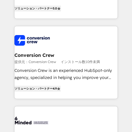
efficient processes, as well as building great
processes into a seamless, high-performing revenue
relationships. Your success is our success, and we’re
ソリューション・パートナー
5.0
engine. We combine RevOps strategy with deep
all in this together! From startup to enterprise, we’ll
technical execution to help teams scale faster—with
make sure your HubSpot setup becomes a
cleaner data, smarter automation, and more
powerhouse of productivity, so you can focus on
predictable revenue. Specialties: · HubSpot
what matters most: growing your business and
Implementation & Migration · Native & Custom
wowing your customers. Let’s make HubSpot work
Integrations · Custom Development · CPQ & FSM ·
smarter for you!
Reporting & Analytics · GTM Architecture · Sales &
Conversion Crew
Marketing Enablement If you’re ready to elevate
提供元：Conversion Crew
インストール数10件未満
HubSpot from “just your CRM” to your growth
Conversion Crew is an experienced HubSpot-only
infrastructure—let’s talk.
agency, specialized in helping you improve your
online processes. This means we help you with: -
ソリューション・パートナー
4.9
Implementing HubSpot (CRM, Marketing, Sales,
Service and Operations) - Developing fast, good-
looking websites in the HubSpot CMS - Building
(custom) integrations between HubSpot and other
systems you use You need a clear method to reach
your goals. Therefore, we take a critical look at your