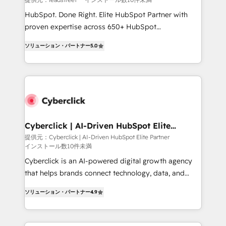
HubSpot CRM drives measurable results. Our
HubSpot. Done Right. Elite HubSpot Partner with
RevOps services align your sales, marketing, and
proven expertise across 650+ HubSpot
customer success teams for peak performance. We
implementations. With 12+ years of HubSpot
optimize the revenue lifecycle—lead generation to
ソリューション・パートナー
5.0
experience, we help you use the HubSpot platform
retention—by refining processes and eliminating
to its fullest capacity, improve your current HubSpot
inefficiencies. Using HubSpot tools and data-driven
website, or build your new one.
strategies, we create scalable solutions that
maximize profitability and adapt to your goals.
Cyberclick | AI-Driven HubSpot Elite
Partner
提供元：Cyberclick | AI-Driven HubSpot Elite Partner
インストール数10件未満
Cyberclick is an AI-powered digital growth agency
that helps brands connect technology, data, and
creativity to achieve measurable results. Founded in
ソリューション・パートナー
4.9
Barcelona and operating across Spain, LATAM, and
the UK, we support global companies in building
smarter marketing, sales, and customer success