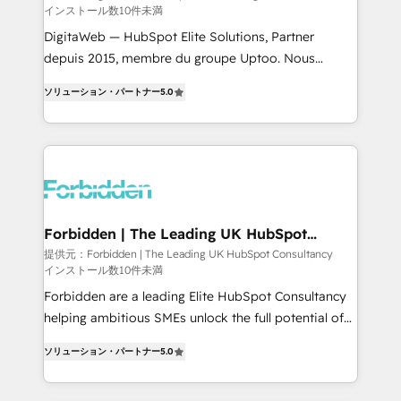
インストール数10件未満
Integrations: Connect HubSpot with your tech stack
for better adoption. 🔹 Custom Solutions: Build
DigitaWeb — HubSpot Elite Solutions, Partner
tailored apps, workflows, and configurations. We are
depuis 2015, membre du groupe Uptoo. Nous
SOC 2 Type II and ISO 27001 certified, reinforcing
aidons les ETI et PME B2B à unifier Marketing,
ソリューション・パートナー
5.0
our commitment to data security and compliance. At
Ventes et Service sur HubSpot grâce à la Revenue
OneMetric, we help revenue teams focus on the
Architecture : alignement des équipes, pipeline
OneMetric that matters most: revenue.
prévisible, croissance mesurable. 🔌 Intégrations
complexes : ERP (Divalto, Sage X3, Cegid, Pennylane,
Dynamics..), VOIP (Aircall, Ringover, Modjo), Shopify,
Oneflow. 💻 Développements custom : CRM UI
Extensions (React), Serverless Node.js, Custom
Forbidden | The Leading UK HubSpot
Consultancy
Objects, thèmes HubL, agents IA & Breeze AI. 🎯
提供元：Forbidden | The Leading UK HubSpot Consultancy
インストール数10件未満
Secteurs : Industrie, Distribution B2B, SaaS, Services
B2B, Immobilier, Viticulture, Finance. 🚀 Nos livrables
Forbidden are a leading Elite HubSpot Consultancy
: migration sécurisée, implémentation Marketing +
helping ambitious SMEs unlock the full potential of
Sales + Service Hub, synchronisation ERP ↔
HubSpot. Too many businesses invest in HubSpot
ソリューション・パートナー
5.0
HubSpot temps réel, formation équipes. 🏆 +350
but never see the ROI they expected due to poor
projets livrés. Accrédités HubSpot CRM
adoption, messy data, and disconnected teams