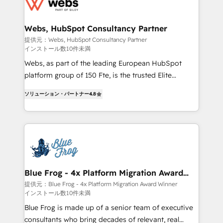
the first time 🔧 Designing and optimising your
HubSpot set-up for better results 🌐 Website design
and build using HubSpot 🔌 Integrating HubSpot
Webs, HubSpot Consultancy Partner
with other systems 🎓 Training your teams to be
提供元：Webs, HubSpot Consultancy Partner
インストール数10件未満
HubSpot pros 📊 Lead generation services using
HubSpot Why us? - SIX HubSpot Accreditations -
Webs, as part of the leading European HubSpot
awarded by HubSpot after a rigorous process for
platform group of 150 Fte, is the trusted Elite
CRM, Solutions Architecture, Onboarding , Data
HubSpot CRM Partner offering you a roadmap on
ソリューション・パートナー
4.8
Migration, Custom Integration & Platform
maximizing EBITDA and achieving Commercial
Enablement -Onboarded over 500 businesses to
Excellence. With our targeted processes, we
HubSpot -Top 1% of partners worldwide -In-house
strengthen your digital transformation and minimize
team of 25+ experts Contact us today to help you
costs. As HubSpot's Advanced Accredited CRM
get more from your investment in HubSpot.
Implementation partner, we provide expertise to
www.bbdboom.com
drive your business forward. Since 2015 we are fully
dedicated to HubSpot and with an experienced
Blue Frog - 4x Platform Migration Award
Winner
team (50+), we work with reputable companies in
提供元：Blue Frog - 4x Platform Migration Award Winner
インストール数10件未満
B2B sectors such as manufacturing, SaaS and
business services. We prepare a customized
Blue Frog is made up of a senior team of executive
business case that demonstrates the value and
consultants who bring decades of relevant, real