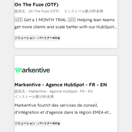
🎯Demand Gen & ABM: Drive pipeline with inbound,
On The Fuze (OTF)
ABM, AEO, SEO, & paid media. 👩‍💻Web Design:
提供元：On The Fuze (OTF)
インストール数10件未満
Build high-performing websites with UX, messaging,
🇺🇸 Get a 1 MONTH TRIAL 🇺🇸 Helping lean teams
& conversion strategy that drive results. 🤖AI
get more clients and scale better with our HubSpot
Strategy: Activate Breeze Agents, configure HubSpot
Consulting & 'Done For You' Services. 🚀 Who We
AI, & maximize AEO with tailored AI services. 🧩
ソリューション・パートナー
4.9
Work With 🚀 We help lean, growing companies: -
Integrations: Extend HubSpot with custom
Win more business - Reduce no-shows - Improve
integrations, hosting, & maintenance.
lead & deal conversion rates - Scale with less
headcount ...by using HubSpot's full capabilities. 🤓
What do you get? 🤓 Our client's are too busy to
learn the ins-and-outs of HubSpot. We give you a
Personal Consultant + Tech Team to handle the
Markentive - Agence HubSpot - FR - EN
heavy lifting of mapping out AND building your ideal
提供元：Markentive - Agence HubSpot - FR - EN
インストール数10件未満
system. + Get best practices and 'don't know what
you don't know' recommendations to maximize
Markentive fournit des services de conseil,
conversions! OTF is an Elite Partner (top 1% of
d'intégration et d'agence dans la région EMEA et
6,500+ Partners) and was named 2023 HubSpot
North America. Avec plus de 115 experts en
ソリューション・パートナー
4.9
Partner of the Year 💥 Trusted by 2,500+ companies
marketing automation, Growth, Revops, CRM et