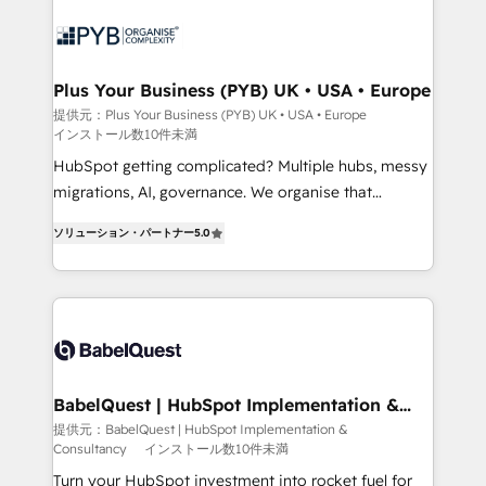
scalable retainers. Let’s make HubSpot your most
and growth-led companies across technology,
powerful growth engine. Built to convert, scale, and
professional services, financial services and
drive results.
industrial sectors. Offices in Johannesburg, Cape
Town, Dubai & London. 500+ HubSpot CRM
Plus Your Business (PYB) UK • USA • Europe
implementations delivered. AI visibility coverage
提供元：Plus Your Business (PYB) UK • USA • Europe
インストール数10件未満
across ChatGPT, Claude, Perplexity, Gemini and
Google AI Overviews. HubSpot Impact Award -
HubSpot getting complicated? Multiple hubs, messy
Customer First HubSpot Impact Award - Integrations
migrations, AI, governance. We organise that
Innovation HubSpot Impact Award - Platform
complexity, so your team can put HubSpot to work...
ソリューション・パートナー
5.0
Migration Excellence HubSpot Impact Award -
Welcome to our Profile! We help with: • CRM
Platform Excellence 40+ full-time HubSpot
implementation, reports, workflows, and team
professionals. 100s of certifications and
training • CRM migration from Salesforce, Pipedrive,
accreditations with HubSpot.
Dynamics and others • Technical projects including
custom API integrations • AI governance for
HubSpot-centred operations A little about us: •
Boutique 'Elite' team of 12 • 150+ clients across Sales
BabelQuest | HubSpot Implementation &
Consultancy
Hub, Marketing Hub, Service Hub, Data Hub and
提供元：BabelQuest | HubSpot Implementation &
Consultancy
インストール数10件未満
CMS • ISO/IEC 27001:2022, ISO 9001:2015, and ISO
42001:2023 certified - the AI management standard •
Turn your HubSpot investment into rocket fuel for