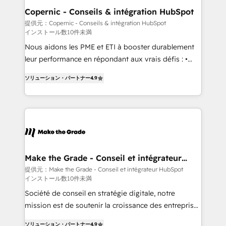
Different Because We're Built Different: - Secure:
Copernic - Conseils & intégration HubSpot
Soc2 compliant 🛡️ - Onboarding: Implementations
提供元：Copernic - Conseils & intégration HubSpot
インストール数10件未満
starting from $1,5k - Clay: Elite Studio Solutions
Partner 🤝 - Global: 75+ RPers across five continents
Nous aidons les PME et ETI à booster durablement
🌐 - Scale: Largest organically grown & fastest tiering
leur performance en répondant aux vrais défis : •
Elite HubSpot Partner 🪴 - CRM: More Sales Hub
Intégration de HubSpot avec d’autres outils (ERP,
ソリューション・パートナー
4.9
implementations than any other Partner 💻 -
téléphonie, etc.) • Alignement des équipes grâce à un
Salesforce: We convert SFDC addicts to HubSpot
outil et des données partagées • Amélioration de la
evangelists 🧡 Don't pick a marketing or technical
collecte et de l’analyse des données pour des
agency for a GTM engineer’s job. The choice is
décisions éclairées • Optimisation de l’efficacité et
yours. Start winning.
de la productivité des équipes Notre équipe de 30
consultants certifiés HubSpot aborde chaque projet
avec un engagement total, alignant processus
Make the Grade - Conseil et intégrateur
HubSpot
métiers et technologie, et guidant vos équipes à
提供元：Make the Grade - Conseil et intégrateur HubSpot
インストール数10件未満
travers le changement, tout en centrant vos objectifs
d’entreprise. Grâce à une méthodologie éprouvée
Société de conseil en stratégie digitale, notre
auprès de plus de 400 clients, nous comprenons
mission est de soutenir la croissance des entreprises
rapidement vos enjeux et intégrons parfaitement
B2B à travers l’acquisition de nouveaux clients,
ソリューション・パートナー
4.9