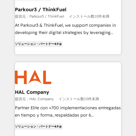
clients choose us because we blend the expertise of
a global consultancy with the care and agility of a
Parkour3 / ThinkFuel
boutique firm. At Triario, we’re big enough to deliver
提供元：Parkour3 / ThinkFuel
インストール数10件未満
but small enough to listen. Our Services: HubSpot
At Parkour3 & ThinkFuel, we support companies in
implementations & data migration Custom AI agents
developing their digital strategies by leveraging
Revenue Operations API integrations AI-ready
technologies and automating their marketing and
Website design Let’s turn your CRM into your growth
ソリューション・パートナー
4.9
sales processes to generate growth. Our offer spans
engine!
from Strategy to Operations. We specialize in CRM
onboarding and implementation, web design, sales
& marketing automation, and digital marketing. With
extensive experience working with tech companies
and manufacturers since 2002, we are committed to
empowering our clients and developing their
HAL Company
autonomy. Get to grips with HubSpot through
提供元：HAL Company
インストール数10件未満
guided implementation and seamless integration of
Partner Elite con +700 implementaciones entregadas
the CRM platform into your digital ecosystem. Would
en tiempo y forma, respaldadas por 6
you like support in deploying your inbound
acreditaciones de HubSpot y un equipo de 6
marketing strategy? We'll provide support tailored
ソリューション・パートナー
4.9
Certified Trainers avalados por HubSpot Academy.
to your needs and sales objectives. With 125+