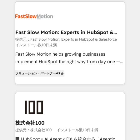
Implementation, Data Migration & Custom
getting in the way. That’s where we come in. We
Integration. 📩 Parlons de votre projet →
partner with scaling businesses across the UK to
digitaweb.com
design, implement, and optimise HubSpot so it
actually drives revenue, not just reports on it. Our
services include: - Choosing the right HubSpot
Fast Slow Motion: Experts in HubSpot &
Salesforce
package for your business - Full CRM, Marketing, and
提供元：Fast Slow Motion: Experts in HubSpot & Salesforce
インストール数10件未満
Sales Hub implementations - Custom dashboards
and reporting - Workflow automation and data
Fast Slow Motion helps growing businesses
clean-up - Sales enablement and team training -
implement HubSpot the right way from day one —
Ongoing optimisation and RevOps support Based in
with the flexibility to scale as complexity increases.
ソリューション・パートナー
4.9
Leeds and London, we partner with SMEs across the
Highly certified in both HubSpot and Salesforce, we
UK who are ready to turn HubSpot into the growth
bring deep experience in CRM implementation,
engine it’s meant to be.
integrations, and data migration across modern
business systems. Built to serve growing mid-
market and enterprise organizations, our team
combines strong technical execution with real
business perspective. Many of our consultants have
株式会社100
scaled businesses themselves, giving us a practical
提供元：株式会社100
インストール数10件未満
understanding of what owners and operators need
🏢 HubSpot × AI Agent × DX を統合する「Agentic