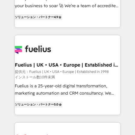
GuardHub: our AI governance framework, built on
your business to soar 🚀 We’re a team of accredited
ISO 42001 Ready for the next step? Click the 👈
HubSpot experts ready to help you. We can
ソリューション・パートナー
4.9
'𝗖𝗼𝗻𝘁𝗮𝗰𝘁 𝗯𝘂𝘀𝗶𝗻𝗲𝘀𝘀' button to get in touch (𝘸𝘦'𝘳𝘦
implement the platform into complex business
𝘴𝘶𝘱𝘦𝘳 𝘳𝘦𝘴𝘱𝘰𝘯𝘴𝘪𝘷𝘦)
environments, optimise what you've got and make
sure you can actually use it, build your website in
HubSpot or create an inbound marketing strategy
for you and execute it on HubSpot. We are on the
G-Cloud 14 CCS (Crown Commercial Service)
framework, meaning we've been accredited by
Fuelius | UK • USA • Europe | Established in
1998
HubSpot and vetted by the CCS, which means we
提供元：Fuelius | UK • USA • Europe | Established in 1998
インストール数10件未満
can support public sector companies as well the
other ones listed in our profile. Our services: -
Fuelius is a 25-year-old digital transformation,
HubSpot implementation - HubSpot CMS website
marketing automation and CRM consultancy. We
build We can do lots of things. But everything we do
enable mid-market and enterprise clients to
ソリューション・パートナー
5.0
is there for you to: - Grow revenue, and run your
maximise their return from digital and fuel their
business more efficiently - Build stronger
growth. We modernise platforms, streamline
relationships with customers - Make better
operations that are causing inefficiencies, improve
decisions with data - Find a new voice and reach
customer experiences, integrate systems, and