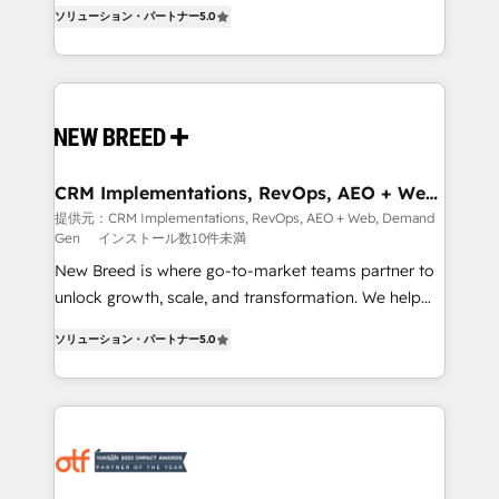
into a revenue engine. Our unified ecosystem
ソリューション・パートナー
5.0
security. 🏆 Why Bluleadz? GTM OS Partner | 16+
includes specialized divisions Globalia (AI &
Years Experience | 1,000+ Five-Star Reviews
Software) and Point Success Media (Paid Media),
making this the official home for all three brands. 🔄
Implementation & Integration - Seamless migrations
and system integrations powered by Globalia’s
technical development team. - 19 HubSpot-certified
trainers to drive platform adoption. 📈 Revenue
CRM Implementations, RevOps, AEO + Web,
Demand Gen
Generation - Full-funnel marketing and high-
提供元：CRM Implementations, RevOps, AEO + Web, Demand
Gen
インストール数10件未満
performance advertising via Point Success Media. -
Expert deployment of Breeze AI and custom agents
New Breed is where go-to-market teams partner to
to automate growth. 🏆 Elite Excellence - 8 platform
unlock growth, scale, and transformation. We help
accreditations and deep HIPAA-compliance
companies activate HubSpot’s AI-powered
ソリューション・パートナー
5.0
expertise. - A team of 250+ experts dedicated to
customer platform and operationalize HubSpot’s
your resilient growth.
Loop Marketing framework through expert-led
services, smart agents, and purpose-built apps,
tailored to your business. Together, we unlock
results, fast. ⚙️CRM & RevOps: Align all Hubs to your
buyer journey for clean data, scalability, & reporting.