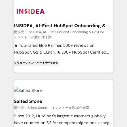
INSIDEA, AI-First HubSpot Onboarding &
RevOps
提供元：INSIDEA, AI-First HubSpot Onboarding & RevOps
インストール数10件未満
★ Top-rated Elite Partner, 500+ reviews on
HubSpot, G2 & Clutch. ★ 100+ HubSpot Certified
Experts & Trainers across the team ★ 1,500+
ソリューション・パートナー
5.0
implementations across five continents ★ AI-First,
RevOps-led, Onboarding obsessed ★ Company of
the Year 2024/25 INSIDEA helps growing companies
turn HubSpot into a revenue engine. We onboard
your team, migrate your data, and build AI-powered
workflows that drive adoption from week one, in
Salted Stone
your time zone. What we do ➤ Onboarding: Live in
提供元：Salted Stone
インストール数10件未満
weeks, with workflows built around your business,
Since 2012, HubSpot’s largest customers globally
not a template. ➤ Migration: Move from any legacy
have counted on S2 for complex migrations, change