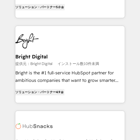
design & development. We specialize in multi-hub
ソリューション・パートナー
5.0
implementations for mid-market & enterprise
companies. We are woman-owned, powered by
coffee, and we ❤️ dogs. We produce award-winning
work for our clients. 🏆2023 Technical Expertise
Impact Award 🏆2022 Technical Expertise Impact
Award 🏆2022 Platform Migration Excellence Impact
Award 🏆2020 Elite Solutions Partner 🏆2019
Bright Digital
Integrations HubSpot Impact Award 🏆2019
提供元：Bright Digital
インストール数10件未満
Marketing Enablement HubSpot Impact Award 🏆
Bright is the #1 full-service HubSpot partner for
2018 Website Design HubSpot Impact Award 🏆2017
ambitious companies that want to grow smarter.
Website Design HubSpot Impact Award 🏆2016
From HubSpot onboarding, to training, from
Growth-Driven Design Agency of the Year 🏆2016
ソリューション・パートナー
4.9
developing a new website to lead generation and
Sales Enablement HubSpot Impact Award 🏆2015
digital marketing; we do it all (and with great
Growth-Driven Design Agency of the Year 🏆2015
results)! In short, our services include: - HubSpot
Became the 5th Agency to reach Diamond 🏆2014
consultancy: onboarding, training, data migration -
HubSpot COS Performance Award 🏆2014 HubSpot
HubSpot development: websites, custom modules,
COS Design Award 🏆2013 HubSpot Marketplace
integrations - Marketing & sales solutions: digital
Provider of the Year 🏆2011 Became a HubSpot