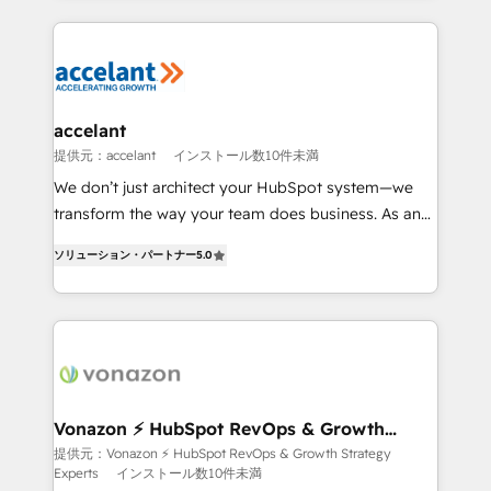
apps, in any direction. Stuck on your old CRM..?
HubSpot's Global Partner of the Year in 2024,
Migrate | seamlessly off your old CRM onto a clean
consistently ranked among their top 5 partners
new HubSpot portal with Advanced Website and
worldwide, and with over 15 years in the ecosystem,
CRM Migrations using our in-house "HubScrub" Tool.
Huble has built a track record that speaks for itself.
One company, one operating model, delivering
accelant
across offices and consulting teams in the UK, USA,
提供元：accelant
インストール数10件未満
Canada, Germany, France, Belgium, Singapore, and
We don’t just architect your HubSpot system—we
South Africa. Certified compliant with ISO/IEC
transform the way your team does business. As an
27001:2022 and ISO 9001:2015 across all seven
Elite HubSpot Solutions Partner, we specialize in
international offices and 175+ employees.
ソリューション・パートナー
5.0
creating tailored, end-to-end CRM solutions that
accelerate growth, improve operational efficiency,
and ensure faster time to value on HubSpot. What
sets us apart? Our people-centric approach. From
day one, our team takes the time to deeply
understand your unique needs, crafting custom
strategies that deliver impactful results. Our mission
Vonazon ⚡ HubSpot RevOps & Growth
Strategy Experts
is to empower you to unlock HubSpot’s full potential
提供元：Vonazon ⚡ HubSpot RevOps & Growth Strategy
Experts
インストール数10件未満
—faster. Through expert training, unmatched