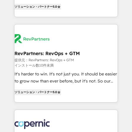
CRM. Zero downtime, full data integrity. ➤
management, systems integration, and creative
Implementation: Configure HubSpot to run your
ソリューション・パートナー
5.0
solutions that deliver measurable impact and
revenue process. Sales, marketing, and service wired
transform brand experiences As one of the few full-
together. ➤ AI and Integrations: Layer Breeze AI,
service creative agencies in the HubSpot
custom agents, and APIs to remove manual work. ➤
ecosystem, we blend strategy, technology, & award-
Ongoing Management: Monthly tune-ups, feature
winning design to build scalable, globally
rollouts, adoption coaching. Buying HubSpot,
regionalized HubSpot websites, integrated
switching to it, or reviving a stale portal? We are
marketing campaigns, & RevOps frameworks that
RevPartners: RevOps + GTM
built for the work.
fuel long-term success We connect the entire
提供元：RevPartners: RevOps + GTM
インストール数10件未満
customer lifecycle through seamless integrations,
ensure long-term adoption with change-
It's harder to win. It's not just you. It should be easier
management programs, and align marketing, sales,
to grow now than ever before, but it's not. So our
and service to drive sustainable growth With 6 key
focus is serving you, the person responsible for the
ソリューション・パートナー
5.0
HubSpot accreditations and experience across
revenue number. We do that by bridging the gap
hundreds of organizations in dozens of industries,
where agencies fail: combining GTM strategy with
there’s a good chance one of our globally integrated
technical execution to solve the right problem at the
teams has worked with clients just like you Let’s
right time, with the right solution. We don’t just
explore whether S2 is the partner you’ve been
implement your CRM. We engineer revenue
looking for...and get your next big initiative moving!
outcomes for the GTM owner on HubSpot. We Build