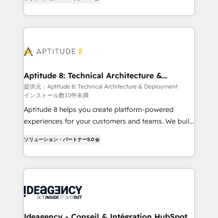
HubSpot dans votre organisation. Pour toute
l'intégration CRM et le développement des revenus
question technique ou besoin de structuration de
auprès de vos comptes existants. En France et à
votre projet HubSpot, contactez notre équipe pour
l'international, nous travaillons avec des ETI
un échange dédié.
ambitieuses, des grands groupes voulant aller au-
delà d’une simple transformation digitale et des
startups florissantes. Nos 3 grandes expertises sont :
➤ L’intégration de CRM et de méthodologie RevOps
Aptitude 8: Technical Architecture &
Deployment
pour aligner les équipes marketing, commerciales et
提供元：Aptitude 8: Technical Architecture & Deployment
インストール数10件未満
support client (data migration, synchronisation API,
audit et maintenance) ➤ La création de sites internet
Aptitude 8 helps you create platform-powered
de conversion qui transforment les visiteurs en
experiences for your customers and teams. We build
opportunités d'affaires ➤ La mise en place de
multi-hub solutions and orchestrate operations
ソリューション・パートナー
5.0
stratégies d'acquisition marketing (SEO, SEA,
across your entire tech stack. Aptitude 8 is trusted
inbound, automatisation marketing, ABM, IA,
by top brands such as Lenovo, Bluetooth,
emailing) Informations clés : - 10 ans d'expérience -
International Sports Sciences Association, SXSW,
100+ intégrations CRM HubSpot réussies - 40
Notion, Soundcloud, American Nurses Association,
experts conseil - 150 certifications HubSpot
Randstad, Uber Freight, and HubSpot itself. We have
cumulées
the largest technical consulting team of any HubSpot
partner and expertise across operational strategy,
Ideagency - Conseil & Intégration HubSpot