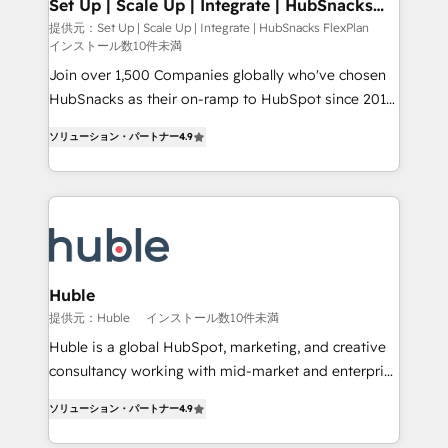
marketing, advertising, campaigns, content and
Set Up | Scale Up | Integrate | HubSnacks
Partner 📆Founded in 1997
FlexPlan
design We connect people, data and technology to
提供元：Set Up | Scale Up | Integrate | HubSnacks FlexPlan
インストール数10件未満
improve customer experiences. With our bright
people, exciting ideas and can-do mentality, we
Join over 1,500 Companies globally who've chosen
ensure revenue growth on a daily basis. So tell us
HubSnacks as their on-ramp to HubSpot since 2014
your challenge; our passionate and growth driven
Simple pay-as-you-go plans that accelerate value...
ソリューション・パートナー
4.9
team of 100+ experts is ready for you! Driving digital
1️⃣ Set Up | Onboarding New or Check-fixing existing
growth | www.brightdigital.com
HubSpot portals 2️⃣ Scale Up | 100% HubSpot Task
Execution... Global 24/7 ... All Experts 3️⃣ Integrate |
your entire Tech Stack with Custom Integrations
Slash months from your API Integration project... ⬅️
Click "Contact Business" ⬅️ to access 150+ Kickstart
Integration templates that put HubSpot in the center
Huble
of your tech stack, syncing... 🛍️ Shopify or
提供元：Huble
インストール数10件未満
WooCommerce 💲 Stripe or Paypal 💰 Sage or
Huble is a global HubSpot, marketing, and creative
Netsuite 🤖 Google or Microsoft ✍️ DocuSign or
consultancy working with mid-market and enterprise
PandaDoc 🌐 Avalara or Quaderno HubSnacks holds
businesses. We go beyond implementation, shaping
the rare Advanced "Custom Integrations"
ソリューション・パートナー
4.9
the strategy, processes, and teams that turn
Accreditation, securely sync data across... 🔄 any
HubSpot into a genuine growth engine. Named