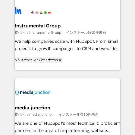
streamline your HubSpot experience. 🚀HubSpot
Elite Partners with 10+ years of HubSpot experience
🤝HubSpot Premier Integration partner 🤝Google
Premier Partner 2023 🌟5 HubSpot Accreditations 🌟
Instrumental Group
Won HubSpot Theme Challenge 2021 🌟INBOUND’19
提供元：Instrumental Group
インストール数10件未満
HubSpot Rising Star Why us? Harnessing the full
We help companies scale with HubSpot. From small
potential of the powerful HubSpot CRM. ✔️A team of
projects to growth campaigns, to CRM and websites.
HubSpot experts backed by over 10+ years of
Hire an agency that's experienced in every inch of
HubSpot experience ✔️Flexible pricing models —
ソリューション・パートナー
4.9
HubSpot and willing to work hand-in-hand with your
Hourly-fee (assigned one Dedicated HubSpot
team to simplify the complex and build a better
Admin); Monthly-fee (HubSpot Admin + Project
experience for your team and customers.
Manager); and Fixed Project Cost (as per
requirement). ✔️Helped over 25,000+ customers so
far with our HubSpot solutions. ✔️Bespoke apps &
on-demand bundle services. Connect with us today!
media junction
提供元：media junction
インストール数10件未満
We are one of HubSpot's most technical & proficient
partners in the area of re-platforming, website