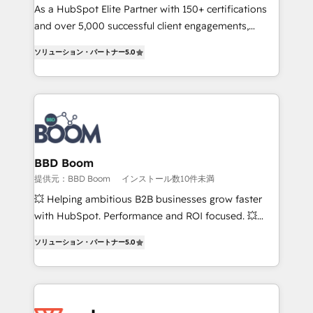
responsiveness, and ongoing support, we equip
As a HubSpot Elite Partner with 150+ certifications
your team to adopt new systems with confidence
and over 5,000 successful client engagements,
and achieve a unified, data-driven approach to
Vonazon turns marketing complexity into
ソリューション・パートナー
5.0
customer engagement.
measurable, scalable growth. From onboarding to
enterprise-grade campaigns, our in-house team
builds scalable strategies that drive long-term
revenue. ⚙️ HubSpot Integration & Optimization •
Seamless CRM, CMS, and automation setup •
Complex platform migrations and data cleanups •
Custom APIs and third-party integrations 📈 End-to-
BBD Boom
End Revenue Acceleration • Lifecycle marketing and
提供元：BBD Boom
インストール数10件未満
pipeline growth programs • Sales enablement tools
💥 Helping ambitious B2B businesses grow faster
and CRM optimization • Retention strategies with
with HubSpot. Performance and ROI focused. 💥
customer journey mapping 🏅 Elite-Level HubSpot
BBD Boom is the HubSpot partner that can help you
Execution • 750+ onboardings and 2,000+
ソリューション・パートナー
5.0
to HubSpot Better. We work with your teams to
implementations • Deep expertise across marketing,
solve all your HubSpot challenges and improve user
sales, and service hubs • Built-in flexibility for
adoption, sales process and marketing results.
startups to global brands
Services 📚 Onboarding your team to HubSpot for