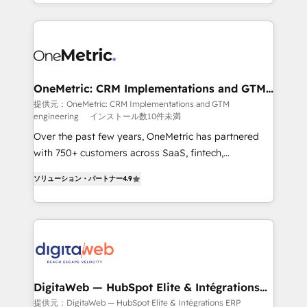
l'augmentation : l'IA là où elle crée de la valeur. Et
manufacturing teams. Trusted by leading enterprises
surtout : l'humain qui reste au centre. Parce que la
and fast growing scale ups including Sony, Rapyd,
vraie performance vient de l'intérieur. Act Inside.
Fiverr, XM Cyber, Bridgepointe Technologies, EMA
Stand Out.
Design Automation and Uptive. 📊 RevOps & data
architecture 🔗 CRM migrations & End to end
integrations 🤖 AI workflows & enrichment 📘 Team
OneMetric: CRM Implementations and GTM
engineering
enablement & company-wide adoption We create
提供元：OneMetric: CRM Implementations and GTM
engineering
インストール数10件未満
HubSpot environments that teams use with
confidence and that leadership can rely on for
Over the past few years, OneMetric has partnered
scalable revenue insights.
with 750+ customers across SaaS, fintech,
healthcare, real estate, and other industries. With
ソリューション・パートナー
4.9
150+ HubSpot-certified experts, we deliver scalable
solutions to complex GTM and RevOps challenges.
Our Expertise 🔹 Onboarding & Implementation:
Accredited HubSpot Partner, ensuring smooth setup
tailored to your GTM motion. 🔹 Migrations: Move
from other CRMs to HubSpot without data loss or
downtime. 🔹 RevOps Strategy: Align teams,
DigitaWeb — HubSpot Elite & Intégrations
ERP
processes, and data to drive revenue efficiency. 🔹
提供元：DigitaWeb — HubSpot Elite & Intégrations ERP