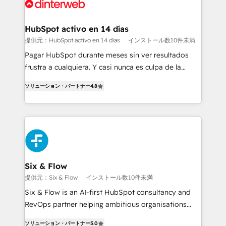
more people - Get the most out of your HubSpot
supercharge revenue operations Key services: • CRM
investment
Implementation • Systems Integration • Digital
Transformation / Web Development • RevOps &
HubSpot activo en 14 días
Sales Consulting • Marketing Automation What
提供元：HubSpot activo en 14 días
インストール数10件未満
makes us different? 🚀 Top 0.5% of global HubSpot
Pagar HubSpot durante meses sin ver resultados
agencies ⚙️ The strongest technical ability and
frustra a cualquiera. Y casi nunca es culpa de la
integration capabilities 💼 Consultative, long-term
herramienta: es del enfoque con el que se
partners who will embed ourselves into your
ソリューション・パートナー
4.8
implementó. Trabajamos con un catálogo de +80
business, processes and systems 🏢 We specialise in
casos de uso: cada uno resuelve un problema
working with mid-market and enterprise
concreto de tu operación en HubSpot. La entrega
organisations, global organisations and those with
toma de 1 a 3 semanas por caso, abordamos varios
complex use cases 🏆 CRM Implementation,
en paralelo cuando tiene sentido, y siempre
Platform Enablement, Custom Integration and
confirmamos resultados antes de seguir avanzando.
Onboarding Accredited 🔐 ISO27001 & ISO9001
Empiezas a ver resultados antes de que termine el
Six & Flow
Certified
mes. 🏆 HubSpot Partner of the Year 2022, máximo
提供元：Six & Flow
インストール数10件未満
reconocimiento del ecosistema. Elite Solutions
Six & Flow is an AI-first HubSpot consultancy and
Partner, el nivel más alto. +700 clientes
RevOps partner helping ambitious organisations
implementados en LATAM, Marcas como Hyatt,
grow with clarity, confidence, and intelligence.
Hospital ABC, Hogares Unión, Yves Rocher,
ソリューション・パートナー
5.0