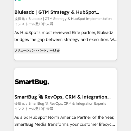
革を、構想から実装・定着までPMOとして主導。「設
Connectors, workflows, and data architectures that
定の代行ではなく、設計の責任」を引き受け、部門横断
make HubSpot the operational hub, integrated with
Bluleadz | GTM Strategy & HubSpot
の統合・浸透・変革管理を実行します。 ▸ CMS戦略設
Implementation
SAP, Microsoft Dynamics, custom ERPs, and any
提供元：Bluleadz | GTM Strategy & HubSpot Implementation
計・構築：リード獲得・CVR・SEOを前提にした情報設
インストール数10件未満
enterprise platform. Proprietary apps extend
計・導線設計・テンプレート設計をContent Hubで一体
HubSpot beyond standard configurations. -AI-
As HubSpot's most reviewed Elite partner, Bluleadz
提供。 ▸ 既存CRM・MAからの移行支援：Salesforce・
FIRST- AI across customer-facing operations to
bridges the gap between strategy and execution. We
Marketo・Pardot等からの移行、カスタム設計、履歴
accelerate decisions, streamline processes, and
don't just "set up tools" — we install the GTM
データ移行と活用設計まで。 ▸ AEO対応：ChatGPT・
ソリューション・パートナー
4.9
unlock efficiency at scale. From predictive
Operating System (GTM OS) to align your leadership
Perplexity等のAI検索からの流入・引用を前提にコンテ
intelligence to conversational AI, we turn data into
and engineer a portal that drives predictable
ンツとサイト構造を最適化。 🏆 なぜ100incを選ぶの
action and automation into competitive advantage.
revenue velocity. 🚀 GTM Strategy & Alignment
か？ ✓ HubSpot Eliteパートナー認定 ✓ HubSpotアワ
✦ 150+ implementations ✦ 100+ certifications ✦ 7
Workshops & Sprints: Identify "Valleys of Death"
ード受賞・HUGリーダー ✓ ISO27001:2022 /
accreditations
stalling growth. Fix your ICP, Math, and Story to stop
ISO9001:2015 取得 ✓ 400社以上の導入実績 ✓
"accelerating a mess." ⚙️ Elite Engineering & AI
HubSpot大百科 出版 CRM・AI活用に関するご相談、現
Scalable Architecture: Zero-technical-debt setup
SmartBug 🚀 RevOps, CRM & Integration
状整理の壁打ちなど、構想段階からお気軽にお問い合わ
Experts
across all Hubs, validated by our 7 HubSpot
提供元：SmartBug 🚀 RevOps, CRM & Integration Experts
せください。
インストール数10件未満
Accreditations. AI-Powered RevOps: Breeze AI,
custom AI agents, and high-integrity migrations for
As a 3x HubSpot North America Partner of the Year,
total reporting clarity. Security & Compliance: SOC 2
SmartBug Media transforms your customer lifecycle
Type I and HIPAA attested for enterprise-grade data