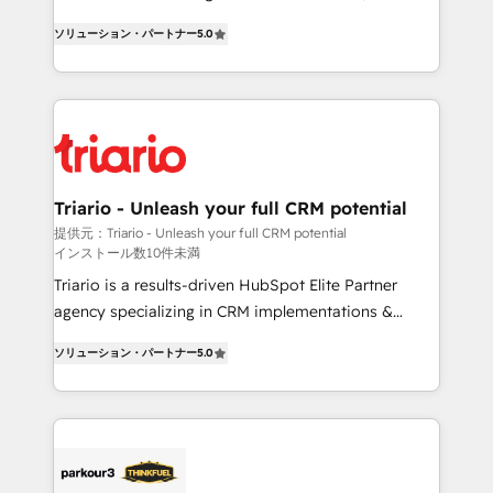
impact of your digital transformation, including a
world experience to our client engagements. "Blue
ソリューション・パートナー
5.0
detailed financial rationale with a focus on ROI and
Frog is a top, trusted partner in HubSpot's
TCO. As a trusted extension of your team, we
ecosystem for a reason. Their team brings over a
believe in the power of partnership. Together, we
decade of experience to the table, along with deep
embark on a transformational journey that sets your
knowledge of the HubSpot platform and strategies
business up for long-term success. Unlock your
for driving growth. They are committed to helping
business. If not now, when?
our customers grow and finding solutions that fit
their unique business needs. We are thrilled to have
Triario - Unleash your full CRM potential
Blue Frog in the HubSpot ecosystem leading the
提供元：Triario - Unleash your full CRM potential
インストール数10件未満
way for customers!" - Yamini Rangan, CEO of
HubSpot “Our experience with the team at Blue Frog
Triario is a results-driven HubSpot Elite Partner
has been nothing short of extraordinary. Their years
agency specializing in CRM implementations &
of experience and quality of skilled staff has earned
migrations, Revenue Operations, Custom
ソリューション・パートナー
5.0
them a trusted reputation within the HubSpot
Integrations, Custom AI agents and AI-ready Website
ecosystem as a reliable partner capable of delivering
Design With over 15 years of experience, we help
remarkable experiences for our most sophisticated
companies bridge the gap between marketing, sales,
clients.” - Brian Garvey, VP, Solutions Partner
and customer success through smart automation,
Program, HubSpot.
data hygiene, and tailored HubSpot solutions. Our