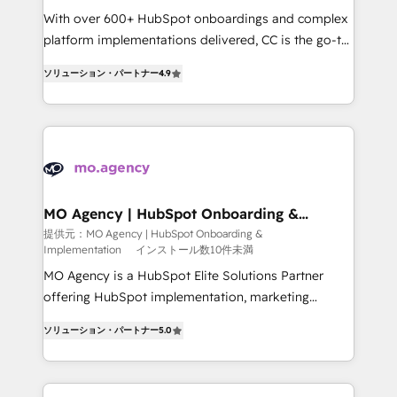
supported over 500 organisations with HubSpot
With over 600+ HubSpot onboardings and complex
implementation, optimisation, training, and
platform implementations delivered, CC is the go-to
adoption assurance. Our tried and tested Roadmap
Elite Solutions Partner for businesses ready to
ソリューション・パートナー
4.9
methodology will ensure that you receive the best
migrate, replatform, and scale smarter. We specialize
deployment experience possible. Whether you are
in high-impact CRM and CMS migrations and
new to HubSpot or seeking to turn around a poor
onboarding from platforms like Salesforce, NetSuite,
install, our team have the change management
Zoho, Pardot, Marketo, Microsoft Dynamics, Wix,
expertise to deliver the solutions you need.
WordPress and legacy CRMs, turning fragmented
systems into unified, growth-ready HubSpot
architectures that accelerate revenue operations and
MO Agency | HubSpot Onboarding &
Implementation
performance. - Multi-object CRM migration, cleanup,
提供元：MO Agency | HubSpot Onboarding &
Implementation
インストール数10件未満
and implementation. - Pre-built and custom
integrations across your full tech stack. - Custom
MO Agency is a HubSpot Elite Solutions Partner
object setup, CMS builds, and full-funnel automation.
offering HubSpot implementation, marketing
- Dashboards, lifecycle campaigns, and lead
automation, CRM and RevOps consulting, B2B SEO,
ソリューション・パートナー
5.0
nurturing sequences. - Cross-hub setup across
paid media, content marketing, AEO and GEO (AI
Marketing, Sales, Operations, and Service Hubs. -
search optimisation), and HubSpot Content Hub and
Ongoing optimization, managed support, and
WordPress development. We work with enterprise