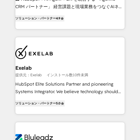
as their systems, data, and processes evolve. Since
CRM パートナー」 経営課題と現場業務をつなぐAIネイ
2014, we’ve supported 1,400+ clients across a wide
ティブ・エージェンシーとして、HubSpot Eliteの実装
range of industries, including healthcare, software,
ソリューション・パートナー
4.9
力で顧客フロント業務を再設計します。 💡 100inc は何
B2B services, manufacturing, financial services and
をする会社か？ HubSpotを共通基盤に、AIエージェン
more. Whether clients are new to HubSpot or
トを組み込んだ顧客フロント業務（マーケティング・営
expanding into more advanced use cases, we focus
業・CS）を組織全体で設計・実装する日本のAIネイテ
on delivering clean, scalable, AI-ready systems that
ィブ・エージェンシーです。事業部・グループ会社・部
create long-term value and a consistently strong
門が分立する組織で、データと業務プロセスのサイロ化
client experience.
を、CRMを軸とした全社共通基盤に再構築します。意
Exelab
思決定者・PMO・現場担当者に並走します。 1️⃣
提供元：Exelab
インストール数10件未満
HubSpot導入・活用支援 顧客データの一元化から、
HubSpot Elite Solutions Partner and pioneering
GTMの見える化・自動化まで。全Hub統合運用、デー
Systems Integrator. We believe technology should
タ品質設計、グループ横断のCRM統合に対応します。
serve business strategy, not the other way around.
2️⃣ AIエージェント組織構築 営業・マーケティング業務
ソリューション・パートナー
5.0
Every engagement begins with clear objectives,
の一部をAIが自律実行する組織への移行を設計・実装。
customer journey mapping, and measurable KPIs.
Breeze・Claude等をHubSpotと連携させ、役割定義・
Only then we architect solutions. The question is
運用ルール・成果指標まで含めて設計します。 3️⃣ 全社
never which features to activate, but which
DX × AI推進のPMO伴走支援 複数部門をまたぐDX×AI変
outcomes to deliver. -SYSTEM INTEGRATION-