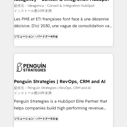
business-first process building, system integration,
提供元：Ideagency - Conseil & Intégration HubSpot
インストール数10件未満
custom development, and extensibility. When you
work with Aptitude 8, you get a team – not an
Les PME et ETI françaises font face à une décennie
individual – with embedded consulting, strategy,
décisive. D'ici 2030, une vague de consolidation va
development, and project management. We have
recomposer le marché. Seules survivront les
ソリューション・パートナー
4.9
100% US-based, FTE team members. We offer
entreprises qui auront réussi leur transformation. Le
project-based and managed services engagements
problème ? 58% des dirigeants savent que l'IA est
that include new HubSpot implementations,
vitale pour leur survie. Mais 57% n'ont aucune
migrations from other platforms, systems
stratégie. Et 43% ne maîtrisent même pas leurs
integration, extensibility, custom development, and
données. C'est le paradoxe français : conscience
ongoing RevOps support.
totale, action nulle. La solution s'appelle l'Entreprise
Augmentée. Ce n'est pas une entreprise qui utilise
Penguin Strategies | RevOps, CRM and AI
l'IA. C'est une organisation qui a réussi la symbiose
提供元：Penguin Strategies | RevOps, CRM and AI
インストール数10件未満
entre l'expertise humaine et l'intelligence artificielle.
Pas pour remplacer l'humain, mais pour l'augmenter.
Penguin Strategies is a HubSpot Elite Partner that
Chez Ideagency, nous accompagnons cette
helps companies build high performing revenue
transformation. D'abord les fondations : des
operations across complex sales cycles, multi
ソリューション・パートナー
5.0
données unifiées, des processus alignés. Ensuite
system environments and global SaaS or