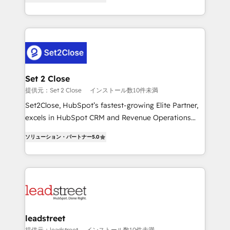
Operating across the UK, Netherlands, Ireland, and
MacStore, Café Britt, Bella Piel, confiaron en
Canada, we’ve delivered thousands of successful
nosotros para impulsar la eficiencia de sus procesos
HubSpot projects for mid-market and enterprise
en HubSpot. No necesitas tener todas las
clients worldwide, with over 10 years experience. We
respuestas para empezar. Te ayudamos a identificar
combine HubSpot, data, and AI to design connected
el primer caso de uso que más impacto te dará.
go-to-market systems that align people, process,
Solo continúas si ves valor real en los primeros 14
and technology for predictable, scalable revenue
Set 2 Close
días.
growth. Our expertise spans RevOps, CRM and data
提供元：Set 2 Close
インストール数10件未満
architecture, AI enablement, and strategic marketing,
Set2Close, HubSpot’s fastest-growing Elite Partner,
delivered through our proprietary FLAIR framework
excels in HubSpot CRM and Revenue Operations
for responsible AI adoption. As a HubSpot Elite
(RevOps) services to boost B2B sales and growth.
Partner and ISO 27001:2022 certified consultancy,
ソリューション・パートナー
5.0
As a top HubSpot Elite Partner, we specialize in
we blend strategy, creativity, and technology to help
custom HubSpot CRM solutions. Our experts design,
organisations scale smarter and grow stronger.
implement, and optimize systems to enhance user
experience, functionality, and adoption across sales,
marketing, and service teams. From setup to
refinement, we streamline workflows, improve lead
management, and speed up deal closures. With 500+
leadstreet
projects completed, our Agile approach ensures your
提供元：leadstreet
インストール数10件未満