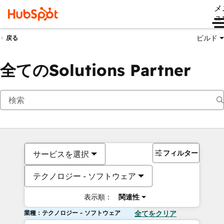
メ
ュ
ビルド
戻る
全てのSolutions Partner
フィルター
サービスを選択
テクノロジー - ソフトウェア
表示順：
関連性
業種：テクノロジー - ソフトウェア
全てをクリア