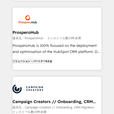
Acompañamos a las empresas en cada etapa de su
certifications, we are part of the most certified
crecimiento integrando estrategia, tecnología y
Canadian agencies, and we both hold Onboarding
procesos comerciales para potenciar resultados
Accreditations. Based in Canada (coast to coast), our
reales. Nos caracterizamos por combinar excelencia
services are offered in both English & French.
técnica con una mirada estratégica a largo plazo.
ProsperoHub
提供元：ProsperoHub
インストール数10件未満
ProsperoHub is 100% focused on the deployment
and optimisation of the HubSpot CRM platform. Our
highly experienced team of solutions experts will
ソリューション・パートナー
5.0
ensure that you achieve maximum adoption and
ROI from your HubSpot investment. Use our
extensive HubSpot, sales, marketing, service and
integrations expertise to lead your team on their
HubSpot journey, design and implement your
processes and skilfully bring your revenue
infrastructure to life. Our collaborative approach
Campaign Creators // Onboarding, CRM
Migration
keeps you in control whilst we plan and support the
提供元：Campaign Creators // Onboarding, CRM Migration
インストール数10件未満
route to your revenue goals. We have successfully