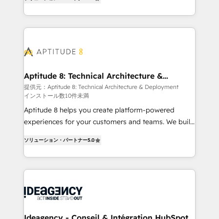
HubSpot dans votre organisation. Pour toute
l'intégration CRM et le développement des revenus
question technique ou besoin de structuration de
auprès de vos comptes existants. En France et à
votre projet HubSpot, contactez notre équipe pour
l'international, nous travaillons avec des ETI
un échange dédié.
ambitieuses, des grands groupes voulant aller au-
delà d’une simple transformation digitale et des
startups florissantes. Nos 3 grandes expertises sont :
➤ L’intégration de CRM et de méthodologie RevOps
Aptitude 8: Technical Architecture &
Deployment
pour aligner les équipes marketing, commerciales et
提供元：Aptitude 8: Technical Architecture & Deployment
インストール数10件未満
support client (data migration, synchronisation API,
audit et maintenance) ➤ La création de sites internet
Aptitude 8 helps you create platform-powered
de conversion qui transforment les visiteurs en
experiences for your customers and teams. We build
opportunités d'affaires ➤ La mise en place de
multi-hub solutions and orchestrate operations
ソリューション・パートナー
5.0
stratégies d'acquisition marketing (SEO, SEA,
across your entire tech stack. Aptitude 8 is trusted
inbound, automatisation marketing, ABM, IA,
by top brands such as Lenovo, Bluetooth,
emailing) Informations clés : - 10 ans d'expérience -
International Sports Sciences Association, SXSW,
100+ intégrations CRM HubSpot réussies - 40
Notion, Soundcloud, American Nurses Association,
experts conseil - 150 certifications HubSpot
Randstad, Uber Freight, and HubSpot itself. We have
cumulées
the largest technical consulting team of any HubSpot
partner and expertise across operational strategy,
Ideagency - Conseil & Intégration HubSpot