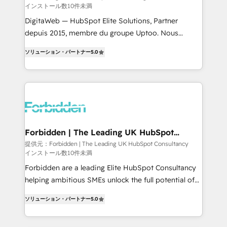
インストール数10件未満
Integrations: Connect HubSpot with your tech stack
for better adoption. 🔹 Custom Solutions: Build
DigitaWeb — HubSpot Elite Solutions, Partner
tailored apps, workflows, and configurations. We are
depuis 2015, membre du groupe Uptoo. Nous
SOC 2 Type II and ISO 27001 certified, reinforcing
aidons les ETI et PME B2B à unifier Marketing,
ソリューション・パートナー
5.0
our commitment to data security and compliance. At
Ventes et Service sur HubSpot grâce à la Revenue
OneMetric, we help revenue teams focus on the
Architecture : alignement des équipes, pipeline
OneMetric that matters most: revenue.
prévisible, croissance mesurable. 🔌 Intégrations
complexes : ERP (Divalto, Sage X3, Cegid, Pennylane,
Dynamics..), VOIP (Aircall, Ringover, Modjo), Shopify,
Oneflow. 💻 Développements custom : CRM UI
Extensions (React), Serverless Node.js, Custom
Forbidden | The Leading UK HubSpot
Consultancy
Objects, thèmes HubL, agents IA & Breeze AI. 🎯
提供元：Forbidden | The Leading UK HubSpot Consultancy
インストール数10件未満
Secteurs : Industrie, Distribution B2B, SaaS, Services
B2B, Immobilier, Viticulture, Finance. 🚀 Nos livrables
Forbidden are a leading Elite HubSpot Consultancy
: migration sécurisée, implémentation Marketing +
helping ambitious SMEs unlock the full potential of
Sales + Service Hub, synchronisation ERP ↔
HubSpot. Too many businesses invest in HubSpot
ソリューション・パートナー
5.0
HubSpot temps réel, formation équipes. 🏆 +350
but never see the ROI they expected due to poor
projets livrés. Accrédités HubSpot CRM
adoption, messy data, and disconnected teams