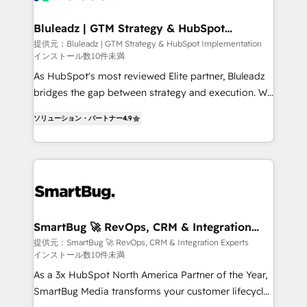
革を、構想から実装・定着までPMOとして主導。「設
Connectors, workflows, and data architectures that
定の代行ではなく、設計の責任」を引き受け、部門横断
make HubSpot the operational hub, integrated with
Bluleadz | GTM Strategy & HubSpot
の統合・浸透・変革管理を実行します。 ▸ CMS戦略設
Implementation
SAP, Microsoft Dynamics, custom ERPs, and any
提供元：Bluleadz | GTM Strategy & HubSpot Implementation
計・構築：リード獲得・CVR・SEOを前提にした情報設
インストール数10件未満
enterprise platform. Proprietary apps extend
計・導線設計・テンプレート設計をContent Hubで一体
HubSpot beyond standard configurations. -AI-
As HubSpot's most reviewed Elite partner, Bluleadz
提供。 ▸ 既存CRM・MAからの移行支援：Salesforce・
FIRST- AI across customer-facing operations to
bridges the gap between strategy and execution. We
Marketo・Pardot等からの移行、カスタム設計、履歴
accelerate decisions, streamline processes, and
don't just "set up tools" — we install the GTM
データ移行と活用設計まで。 ▸ AEO対応：ChatGPT・
ソリューション・パートナー
4.9
unlock efficiency at scale. From predictive
Operating System (GTM OS) to align your leadership
Perplexity等のAI検索からの流入・引用を前提にコンテ
intelligence to conversational AI, we turn data into
and engineer a portal that drives predictable
ンツとサイト構造を最適化。 🏆 なぜ100incを選ぶの
action and automation into competitive advantage.
revenue velocity. 🚀 GTM Strategy & Alignment
か？ ✓ HubSpot Eliteパートナー認定 ✓ HubSpotアワ
✦ 150+ implementations ✦ 100+ certifications ✦ 7
Workshops & Sprints: Identify "Valleys of Death"
ード受賞・HUGリーダー ✓ ISO27001:2022 /
accreditations
stalling growth. Fix your ICP, Math, and Story to stop
ISO9001:2015 取得 ✓ 400社以上の導入実績 ✓
"accelerating a mess." ⚙️ Elite Engineering & AI
HubSpot大百科 出版 CRM・AI活用に関するご相談、現
Scalable Architecture: Zero-technical-debt setup
SmartBug 🚀 RevOps, CRM & Integration
状整理の壁打ちなど、構想段階からお気軽にお問い合わ
Experts
across all Hubs, validated by our 7 HubSpot
提供元：SmartBug 🚀 RevOps, CRM & Integration Experts
せください。
インストール数10件未満
Accreditations. AI-Powered RevOps: Breeze AI,
custom AI agents, and high-integrity migrations for
As a 3x HubSpot North America Partner of the Year,
total reporting clarity. Security & Compliance: SOC 2
SmartBug Media transforms your customer lifecycle
Type I and HIPAA attested for enterprise-grade data