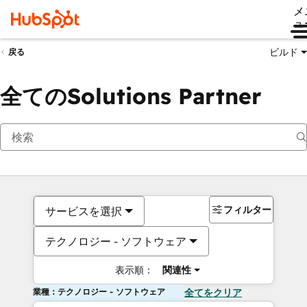
メ
ュ
ビルド
戻る
全てのSolutions Partner
フィルター
サービスを選択
テクノロジー - ソフトウェア
表示順：
関連性
業種：テクノロジー - ソフトウェア
全てをクリア