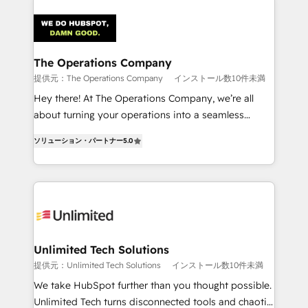
strategies. As the only HubSpot Elite Partner in
Iberia (Spain & Portugal), we combine human insight
with intelligent automation to drive sustainable
growth. Our multidisciplinary team designs solutions
The Operations Company
that simplify complexity, boost performance, and
提供元：The Operations Company
インストール数10件未満
turn innovation into real impact. 🌍 Highlights •
Hey there! At The Operations Company, we’re all
HubSpot Partner since 2012 • 2022 EMEA Impact
about turning your operations into a seamless
Award: Best Integration • 150+ successful HubSpot
experience that powers real results. We specialize in
projects • Clients in 30+ industries • Proprietary
ソリューション・パートナー
5.0
transforming complex systems into efficient,
technology for integrations • Multilingual team:
scalable solutions that work across your entire
English, Spanish, Portuguese & Italian 👉 Grow
organization. We’re a unique blend of deep HubSpot
smarter with AI and HubSpot.
expertise, strategic thinking, and hands-on
operational know-how. We know that no two
businesses are alike, so we don’t do cookie-cutter
solutions. Instead, we dive in to understand your
Unlimited Tech Solutions
needs, goals, and challenges to deliver solutions that
提供元：Unlimited Tech Solutions
インストール数10件未満
fit like a glove. We’re committed to being both
We take HubSpot further than you thought possible.
highly effective and fun to work with. We believe in
Unlimited Tech turns disconnected tools and chaotic