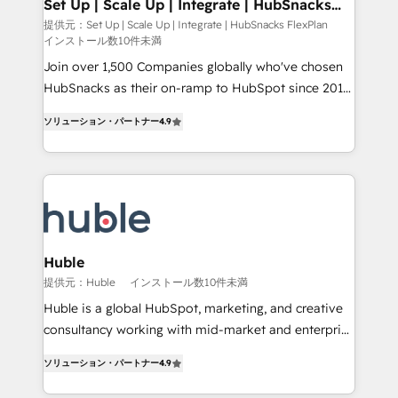
marketing, advertising, campaigns, content and
Set Up | Scale Up | Integrate | HubSnacks
Partner 📆Founded in 1997
FlexPlan
design We connect people, data and technology to
提供元：Set Up | Scale Up | Integrate | HubSnacks FlexPlan
インストール数10件未満
improve customer experiences. With our bright
people, exciting ideas and can-do mentality, we
Join over 1,500 Companies globally who've chosen
ensure revenue growth on a daily basis. So tell us
HubSnacks as their on-ramp to HubSpot since 2014
your challenge; our passionate and growth driven
Simple pay-as-you-go plans that accelerate value...
ソリューション・パートナー
4.9
team of 100+ experts is ready for you! Driving digital
1️⃣ Set Up | Onboarding New or Check-fixing existing
growth | www.brightdigital.com
HubSpot portals 2️⃣ Scale Up | 100% HubSpot Task
Execution... Global 24/7 ... All Experts 3️⃣ Integrate |
your entire Tech Stack with Custom Integrations
Slash months from your API Integration project... ⬅️
Click "Contact Business" ⬅️ to access 150+ Kickstart
Integration templates that put HubSpot in the center
Huble
of your tech stack, syncing... 🛍️ Shopify or
提供元：Huble
インストール数10件未満
WooCommerce 💲 Stripe or Paypal 💰 Sage or
Huble is a global HubSpot, marketing, and creative
Netsuite 🤖 Google or Microsoft ✍️ DocuSign or
consultancy working with mid-market and enterprise
PandaDoc 🌐 Avalara or Quaderno HubSnacks holds
businesses. We go beyond implementation, shaping
the rare Advanced "Custom Integrations"
ソリューション・パートナー
4.9
the strategy, processes, and teams that turn
Accreditation, securely sync data across... 🔄 any
HubSpot into a genuine growth engine. Named