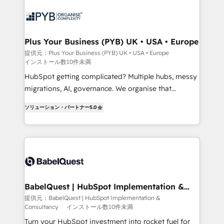
scalable retainers. Let’s make HubSpot your most
and growth-led companies across technology,
powerful growth engine. Built to convert, scale, and
professional services, financial services and
drive results.
industrial sectors. Offices in Johannesburg, Cape
Town, Dubai & London. 500+ HubSpot CRM
Plus Your Business (PYB) UK • USA • Europe
implementations delivered. AI visibility coverage
提供元：Plus Your Business (PYB) UK • USA • Europe
インストール数10件未満
across ChatGPT, Claude, Perplexity, Gemini and
Google AI Overviews. HubSpot Impact Award -
HubSpot getting complicated? Multiple hubs, messy
Customer First HubSpot Impact Award - Integrations
migrations, AI, governance. We organise that
Innovation HubSpot Impact Award - Platform
complexity, so your team can put HubSpot to work...
ソリューション・パートナー
5.0
Migration Excellence HubSpot Impact Award -
Welcome to our Profile! We help with: • CRM
Platform Excellence 40+ full-time HubSpot
implementation, reports, workflows, and team
professionals. 100s of certifications and
training • CRM migration from Salesforce, Pipedrive,
accreditations with HubSpot.
Dynamics and others • Technical projects including
custom API integrations • AI governance for
HubSpot-centred operations A little about us: •
Boutique 'Elite' team of 12 • 150+ clients across Sales
BabelQuest | HubSpot Implementation &
Consultancy
Hub, Marketing Hub, Service Hub, Data Hub and
提供元：BabelQuest | HubSpot Implementation &
Consultancy
インストール数10件未満
CMS • ISO/IEC 27001:2022, ISO 9001:2015, and ISO
42001:2023 certified - the AI management standard •
Turn your HubSpot investment into rocket fuel for