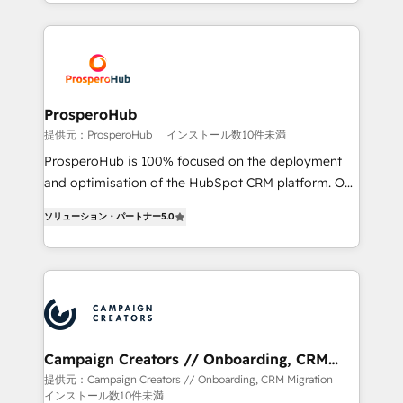
Acompañamos a las empresas en cada etapa de su
certifications, we are part of the most certified
crecimiento integrando estrategia, tecnología y
Canadian agencies, and we both hold Onboarding
procesos comerciales para potenciar resultados
Accreditations. Based in Canada (coast to coast), our
reales. Nos caracterizamos por combinar excelencia
services are offered in both English & French.
técnica con una mirada estratégica a largo plazo.
ProsperoHub
提供元：ProsperoHub
インストール数10件未満
ProsperoHub is 100% focused on the deployment
and optimisation of the HubSpot CRM platform. Our
highly experienced team of solutions experts will
ソリューション・パートナー
5.0
ensure that you achieve maximum adoption and
ROI from your HubSpot investment. Use our
extensive HubSpot, sales, marketing, service and
integrations expertise to lead your team on their
HubSpot journey, design and implement your
processes and skilfully bring your revenue
infrastructure to life. Our collaborative approach
Campaign Creators // Onboarding, CRM
Migration
keeps you in control whilst we plan and support the
提供元：Campaign Creators // Onboarding, CRM Migration
インストール数10件未満
route to your revenue goals. We have successfully