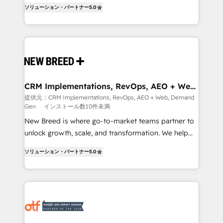
into a revenue engine. Our unified ecosystem
ソリューション・パートナー
5.0
security. 🏆 Why Bluleadz? GTM OS Partner | 16+
includes specialized divisions Globalia (AI &
Years Experience | 1,000+ Five-Star Reviews
Software) and Point Success Media (Paid Media),
making this the official home for all three brands. 🔄
Implementation & Integration - Seamless migrations
and system integrations powered by Globalia’s
technical development team. - 19 HubSpot-certified
trainers to drive platform adoption. 📈 Revenue
CRM Implementations, RevOps, AEO + Web,
Demand Gen
Generation - Full-funnel marketing and high-
提供元：CRM Implementations, RevOps, AEO + Web, Demand
Gen
インストール数10件未満
performance advertising via Point Success Media. -
Expert deployment of Breeze AI and custom agents
New Breed is where go-to-market teams partner to
to automate growth. 🏆 Elite Excellence - 8 platform
unlock growth, scale, and transformation. We help
accreditations and deep HIPAA-compliance
companies activate HubSpot’s AI-powered
ソリューション・パートナー
5.0
expertise. - A team of 250+ experts dedicated to
customer platform and operationalize HubSpot’s
your resilient growth.
Loop Marketing framework through expert-led
services, smart agents, and purpose-built apps,
tailored to your business. Together, we unlock
results, fast. ⚙️CRM & RevOps: Align all Hubs to your
buyer journey for clean data, scalability, & reporting.