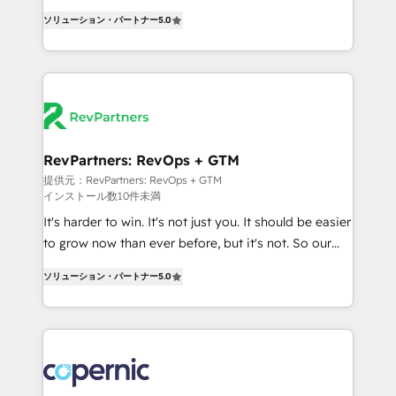
CRM. Zero downtime, full data integrity. ➤
management, systems integration, and creative
Implementation: Configure HubSpot to run your
ソリューション・パートナー
5.0
solutions that deliver measurable impact and
revenue process. Sales, marketing, and service wired
transform brand experiences As one of the few full-
together. ➤ AI and Integrations: Layer Breeze AI,
service creative agencies in the HubSpot
custom agents, and APIs to remove manual work. ➤
ecosystem, we blend strategy, technology, & award-
Ongoing Management: Monthly tune-ups, feature
winning design to build scalable, globally
rollouts, adoption coaching. Buying HubSpot,
regionalized HubSpot websites, integrated
switching to it, or reviving a stale portal? We are
marketing campaigns, & RevOps frameworks that
RevPartners: RevOps + GTM
built for the work.
fuel long-term success We connect the entire
提供元：RevPartners: RevOps + GTM
インストール数10件未満
customer lifecycle through seamless integrations,
ensure long-term adoption with change-
It's harder to win. It's not just you. It should be easier
management programs, and align marketing, sales,
to grow now than ever before, but it's not. So our
and service to drive sustainable growth With 6 key
focus is serving you, the person responsible for the
ソリューション・パートナー
5.0
HubSpot accreditations and experience across
revenue number. We do that by bridging the gap
hundreds of organizations in dozens of industries,
where agencies fail: combining GTM strategy with
there’s a good chance one of our globally integrated
technical execution to solve the right problem at the
teams has worked with clients just like you Let’s
right time, with the right solution. We don’t just
explore whether S2 is the partner you’ve been
implement your CRM. We engineer revenue
looking for...and get your next big initiative moving!
outcomes for the GTM owner on HubSpot. We Build