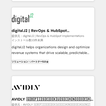
to help them scale and close more business, by
webdesign. Markentive is both a consulting firm, a
using HubSpot (the right way). ⭐️ Here's more info:
digital agency and an integrator. With over 115
www.onthefuze.com/hubspot-admin Contact us to
experts in marketing automation, growth, revops,
learn more!
CRM and webdesign (We focus on EMEA - USA
customers).
digitalJ2 | RevOps & HubSpot
Implementations
提供元：digitalJ2 | RevOps & HubSpot Implementations
インストール数10件未満
digitalJ2 helps organizations design and optimize
revenue systems that drive scalable, predictable
growth. As a triple-accredited HubSpot Solutions
ソリューション・パートナー
5.0
Partner, we specialize in both strategic RevOps
planning and hands-on technical execution - building
the operational foundation companies need to
thrive. Industries we specialize in: - Manufacturing -
Healthcare - Financial Services - Managed IT (MSP) -
Franchises - Professional Services - And more! How
we help: ✔️ Full HubSpot implementations and portal
AVIDLY 🇬🇧🇫🇮🇸🇪🇩🇰🇺🇸🇨🇦🇳🇴🇩🇪🇦🇺
🇳🇿
optimization ✔️ Data migrations, CRM architecture,
提供元：AVIDLY 🇬🇧🇫🇮🇸🇪🇩🇰🇺🇸🇨🇦🇳🇴🇩🇪🇦🇺🇳🇿