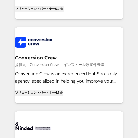
efficient processes, as well as building great
processes into a seamless, high-performing revenue
relationships. Your success is our success, and we’re
ソリューション・パートナー
5.0
engine. We combine RevOps strategy with deep
all in this together! From startup to enterprise, we’ll
technical execution to help teams scale faster—with
make sure your HubSpot setup becomes a
cleaner data, smarter automation, and more
powerhouse of productivity, so you can focus on
predictable revenue. Specialties: · HubSpot
what matters most: growing your business and
Implementation & Migration · Native & Custom
wowing your customers. Let’s make HubSpot work
Integrations · Custom Development · CPQ & FSM ·
smarter for you!
Reporting & Analytics · GTM Architecture · Sales &
Conversion Crew
Marketing Enablement If you’re ready to elevate
提供元：Conversion Crew
インストール数10件未満
HubSpot from “just your CRM” to your growth
Conversion Crew is an experienced HubSpot-only
infrastructure—let’s talk.
agency, specialized in helping you improve your
online processes. This means we help you with: -
ソリューション・パートナー
4.9
Implementing HubSpot (CRM, Marketing, Sales,
Service and Operations) - Developing fast, good-
looking websites in the HubSpot CMS - Building
(custom) integrations between HubSpot and other
systems you use You need a clear method to reach
your goals. Therefore, we take a critical look at your