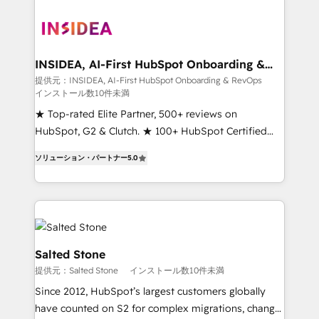
INSIDEA, AI-First HubSpot Onboarding &
RevOps
提供元：INSIDEA, AI-First HubSpot Onboarding & RevOps
インストール数10件未満
★ Top-rated Elite Partner, 500+ reviews on
HubSpot, G2 & Clutch. ★ 100+ HubSpot Certified
Experts & Trainers across the team ★ 1,500+
ソリューション・パートナー
5.0
implementations across five continents ★ AI-First,
RevOps-led, Onboarding obsessed ★ Company of
the Year 2024/25 INSIDEA helps growing companies
turn HubSpot into a revenue engine. We onboard
your team, migrate your data, and build AI-powered
workflows that drive adoption from week one, in
Salted Stone
your time zone. What we do ➤ Onboarding: Live in
提供元：Salted Stone
インストール数10件未満
weeks, with workflows built around your business,
Since 2012, HubSpot’s largest customers globally
not a template. ➤ Migration: Move from any legacy
have counted on S2 for complex migrations, change