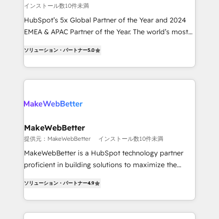
インストール数10件未満
and reporting foundations ✔️ Custom integrations
and workflow automation ✔️ User adoption
HubSpot’s 5x Global Partner of the Year and 2024
programs, training, and enablement Through project-
EMEA & APAC Partner of the Year. The world’s most
based engagements and ongoing RevOps
experienced and fully accredited HubSpot Solutions
ソリューション・パートナー
5.0
partnerships, we guide organizations through the
Partner. 🚀 With 2,750+ HubSpot projects delivered
revenue maturity model - delivering the right
and 370+ specialists across EMEA, APAC and NAM,
improvements at the right time so operations
we de-risk complex CRM programmes and
evolve strategically and sustainably as the business
accelerate ROI across every HubSpot Hub. 🧭 From
grows.
multi-region migrations to AI-powered automation,
we turn complexity into clarity, human at global
scale. 🏆 HubSpot’s CEO called us “the partner of the
MakeWebBetter
future.” Others agree it is proof of trust built through
提供元：MakeWebBetter
インストール数10件未満
measurable impact.
MakeWebBetter is a HubSpot technology partner
proficient in building solutions to maximize the
operational efficiency of HubSpot. The fastest-
ソリューション・パートナー
4.9
growing tech-enabler & facilitator, MakeWebBetter,
hands you the blend of HubSpot expertise &
eminent solutions & integrations. Trust us to