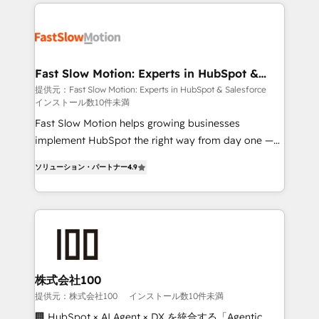
Implementation, Data Migration & Custom
getting in the way. That’s where we come in. We
Integration. 📩 Parlons de votre projet →
partner with scaling businesses across the UK to
digitaweb.com
design, implement, and optimise HubSpot so it
actually drives revenue, not just reports on it. Our
services include: - Choosing the right HubSpot
Fast Slow Motion: Experts in HubSpot &
Salesforce
package for your business - Full CRM, Marketing, and
提供元：Fast Slow Motion: Experts in HubSpot & Salesforce
インストール数10件未満
Sales Hub implementations - Custom dashboards
and reporting - Workflow automation and data
Fast Slow Motion helps growing businesses
clean-up - Sales enablement and team training -
implement HubSpot the right way from day one —
Ongoing optimisation and RevOps support Based in
with the flexibility to scale as complexity increases.
ソリューション・パートナー
4.9
Leeds and London, we partner with SMEs across the
Highly certified in both HubSpot and Salesforce, we
UK who are ready to turn HubSpot into the growth
bring deep experience in CRM implementation,
engine it’s meant to be.
integrations, and data migration across modern
business systems. Built to serve growing mid-
market and enterprise organizations, our team
combines strong technical execution with real
business perspective. Many of our consultants have
株式会社100
scaled businesses themselves, giving us a practical
提供元：株式会社100
インストール数10件未満
understanding of what owners and operators need
🏢 HubSpot × AI Agent × DX を統合する「Agentic