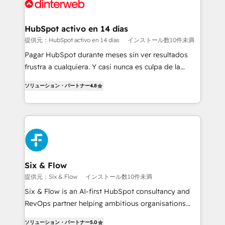
more people - Get the most out of your HubSpot
supercharge revenue operations Key services: • CRM
investment
Implementation • Systems Integration • Digital
Transformation / Web Development • RevOps &
HubSpot activo en 14 días
Sales Consulting • Marketing Automation What
提供元：HubSpot activo en 14 días
インストール数10件未満
makes us different? 🚀 Top 0.5% of global HubSpot
Pagar HubSpot durante meses sin ver resultados
agencies ⚙️ The strongest technical ability and
frustra a cualquiera. Y casi nunca es culpa de la
integration capabilities 💼 Consultative, long-term
herramienta: es del enfoque con el que se
partners who will embed ourselves into your
ソリューション・パートナー
4.8
implementó. Trabajamos con un catálogo de +80
business, processes and systems 🏢 We specialise in
casos de uso: cada uno resuelve un problema
working with mid-market and enterprise
concreto de tu operación en HubSpot. La entrega
organisations, global organisations and those with
toma de 1 a 3 semanas por caso, abordamos varios
complex use cases 🏆 CRM Implementation,
en paralelo cuando tiene sentido, y siempre
Platform Enablement, Custom Integration and
confirmamos resultados antes de seguir avanzando.
Onboarding Accredited 🔐 ISO27001 & ISO9001
Empiezas a ver resultados antes de que termine el
Six & Flow
Certified
mes. 🏆 HubSpot Partner of the Year 2022, máximo
提供元：Six & Flow
インストール数10件未満
reconocimiento del ecosistema. Elite Solutions
Six & Flow is an AI-first HubSpot consultancy and
Partner, el nivel más alto. +700 clientes
RevOps partner helping ambitious organisations
implementados en LATAM, Marcas como Hyatt,
grow with clarity, confidence, and intelligence.
Hospital ABC, Hogares Unión, Yves Rocher,
ソリューション・パートナー
5.0