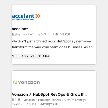
apps, in any direction. Stuck on your old CRM..?
HubSpot's Global Partner of the Year in 2024,
Migrate | seamlessly off your old CRM onto a clean
consistently ranked among their top 5 partners
new HubSpot portal with Advanced Website and
worldwide, and with over 15 years in the ecosystem,
CRM Migrations using our in-house "HubScrub" Tool.
Huble has built a track record that speaks for itself.
One company, one operating model, delivering
accelant
across offices and consulting teams in the UK, USA,
提供元：accelant
インストール数10件未満
Canada, Germany, France, Belgium, Singapore, and
We don’t just architect your HubSpot system—we
South Africa. Certified compliant with ISO/IEC
transform the way your team does business. As an
27001:2022 and ISO 9001:2015 across all seven
Elite HubSpot Solutions Partner, we specialize in
international offices and 175+ employees.
ソリューション・パートナー
5.0
creating tailored, end-to-end CRM solutions that
accelerate growth, improve operational efficiency,
and ensure faster time to value on HubSpot. What
sets us apart? Our people-centric approach. From
day one, our team takes the time to deeply
understand your unique needs, crafting custom
strategies that deliver impactful results. Our mission
Vonazon ⚡ HubSpot RevOps & Growth
Strategy Experts
is to empower you to unlock HubSpot’s full potential
提供元：Vonazon ⚡ HubSpot RevOps & Growth Strategy
Experts
インストール数10件未満
—faster. Through expert training, unmatched