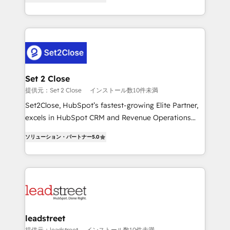
Operating across the UK, Netherlands, Ireland, and
MacStore, Café Britt, Bella Piel, confiaron en
Canada, we’ve delivered thousands of successful
nosotros para impulsar la eficiencia de sus procesos
HubSpot projects for mid-market and enterprise
en HubSpot. No necesitas tener todas las
clients worldwide, with over 10 years experience. We
respuestas para empezar. Te ayudamos a identificar
combine HubSpot, data, and AI to design connected
el primer caso de uso que más impacto te dará.
go-to-market systems that align people, process,
Solo continúas si ves valor real en los primeros 14
and technology for predictable, scalable revenue
Set 2 Close
días.
growth. Our expertise spans RevOps, CRM and data
提供元：Set 2 Close
インストール数10件未満
architecture, AI enablement, and strategic marketing,
Set2Close, HubSpot’s fastest-growing Elite Partner,
delivered through our proprietary FLAIR framework
excels in HubSpot CRM and Revenue Operations
for responsible AI adoption. As a HubSpot Elite
(RevOps) services to boost B2B sales and growth.
Partner and ISO 27001:2022 certified consultancy,
ソリューション・パートナー
5.0
As a top HubSpot Elite Partner, we specialize in
we blend strategy, creativity, and technology to help
custom HubSpot CRM solutions. Our experts design,
organisations scale smarter and grow stronger.
implement, and optimize systems to enhance user
experience, functionality, and adoption across sales,
marketing, and service teams. From setup to
refinement, we streamline workflows, improve lead
management, and speed up deal closures. With 500+
leadstreet
projects completed, our Agile approach ensures your
提供元：leadstreet
インストール数10件未満