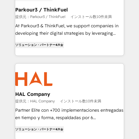
clients choose us because we blend the expertise of
a global consultancy with the care and agility of a
Parkour3 / ThinkFuel
boutique firm. At Triario, we’re big enough to deliver
提供元：Parkour3 / ThinkFuel
インストール数10件未満
but small enough to listen. Our Services: HubSpot
At Parkour3 & ThinkFuel, we support companies in
implementations & data migration Custom AI agents
developing their digital strategies by leveraging
Revenue Operations API integrations AI-ready
technologies and automating their marketing and
Website design Let’s turn your CRM into your growth
ソリューション・パートナー
4.9
sales processes to generate growth. Our offer spans
engine!
from Strategy to Operations. We specialize in CRM
onboarding and implementation, web design, sales
& marketing automation, and digital marketing. With
extensive experience working with tech companies
and manufacturers since 2002, we are committed to
empowering our clients and developing their
HAL Company
autonomy. Get to grips with HubSpot through
提供元：HAL Company
インストール数10件未満
guided implementation and seamless integration of
Partner Elite con +700 implementaciones entregadas
the CRM platform into your digital ecosystem. Would
en tiempo y forma, respaldadas por 6
you like support in deploying your inbound
acreditaciones de HubSpot y un equipo de 6
marketing strategy? We'll provide support tailored
ソリューション・パートナー
4.9
Certified Trainers avalados por HubSpot Academy.
to your needs and sales objectives. With 125+