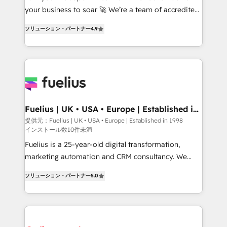
GuardHub: our AI governance framework, built on
your business to soar 🚀 We’re a team of accredited
ISO 42001 Ready for the next step? Click the 👈
HubSpot experts ready to help you. We can
ソリューション・パートナー
4.9
'𝗖𝗼𝗻𝘁𝗮𝗰𝘁 𝗯𝘂𝘀𝗶𝗻𝗲𝘀𝘀' button to get in touch (𝘸𝘦'𝘳𝘦
implement the platform into complex business
𝘴𝘶𝘱𝘦𝘳 𝘳𝘦𝘴𝘱𝘰𝘯𝘴𝘪𝘷𝘦)
environments, optimise what you've got and make
sure you can actually use it, build your website in
HubSpot or create an inbound marketing strategy
for you and execute it on HubSpot. We are on the
G-Cloud 14 CCS (Crown Commercial Service)
framework, meaning we've been accredited by
Fuelius | UK • USA • Europe | Established in
1998
HubSpot and vetted by the CCS, which means we
提供元：Fuelius | UK • USA • Europe | Established in 1998
インストール数10件未満
can support public sector companies as well the
other ones listed in our profile. Our services: -
Fuelius is a 25-year-old digital transformation,
HubSpot implementation - HubSpot CMS website
marketing automation and CRM consultancy. We
build We can do lots of things. But everything we do
enable mid-market and enterprise clients to
ソリューション・パートナー
5.0
is there for you to: - Grow revenue, and run your
maximise their return from digital and fuel their
business more efficiently - Build stronger
growth. We modernise platforms, streamline
relationships with customers - Make better
operations that are causing inefficiencies, improve
decisions with data - Find a new voice and reach
customer experiences, integrate systems, and