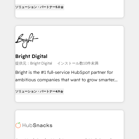
design & development. We specialize in multi-hub
ソリューション・パートナー
5.0
implementations for mid-market & enterprise
companies. We are woman-owned, powered by
coffee, and we ❤️ dogs. We produce award-winning
work for our clients. 🏆2023 Technical Expertise
Impact Award 🏆2022 Technical Expertise Impact
Award 🏆2022 Platform Migration Excellence Impact
Award 🏆2020 Elite Solutions Partner 🏆2019
Bright Digital
Integrations HubSpot Impact Award 🏆2019
提供元：Bright Digital
インストール数10件未満
Marketing Enablement HubSpot Impact Award 🏆
Bright is the #1 full-service HubSpot partner for
2018 Website Design HubSpot Impact Award 🏆2017
ambitious companies that want to grow smarter.
Website Design HubSpot Impact Award 🏆2016
From HubSpot onboarding, to training, from
Growth-Driven Design Agency of the Year 🏆2016
ソリューション・パートナー
4.9
developing a new website to lead generation and
Sales Enablement HubSpot Impact Award 🏆2015
digital marketing; we do it all (and with great
Growth-Driven Design Agency of the Year 🏆2015
results)! In short, our services include: - HubSpot
Became the 5th Agency to reach Diamond 🏆2014
consultancy: onboarding, training, data migration -
HubSpot COS Performance Award 🏆2014 HubSpot
HubSpot development: websites, custom modules,
COS Design Award 🏆2013 HubSpot Marketplace
integrations - Marketing & sales solutions: digital
Provider of the Year 🏆2011 Became a HubSpot