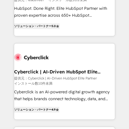
HubSpot CRM drives measurable results. Our
HubSpot. Done Right. Elite HubSpot Partner with
RevOps services align your sales, marketing, and
proven expertise across 650+ HubSpot
customer success teams for peak performance. We
implementations. With 12+ years of HubSpot
optimize the revenue lifecycle—lead generation to
ソリューション・パートナー
5.0
experience, we help you use the HubSpot platform
retention—by refining processes and eliminating
to its fullest capacity, improve your current HubSpot
inefficiencies. Using HubSpot tools and data-driven
website, or build your new one.
strategies, we create scalable solutions that
maximize profitability and adapt to your goals.
Cyberclick | AI-Driven HubSpot Elite
Partner
提供元：Cyberclick | AI-Driven HubSpot Elite Partner
インストール数10件未満
Cyberclick is an AI-powered digital growth agency
that helps brands connect technology, data, and
creativity to achieve measurable results. Founded in
ソリューション・パートナー
4.9
Barcelona and operating across Spain, LATAM, and
the UK, we support global companies in building
smarter marketing, sales, and customer success