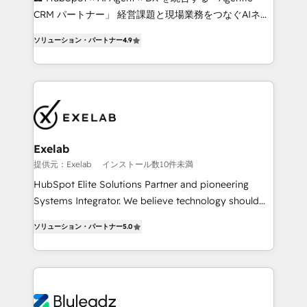
as their systems, data, and processes evolve. Since
CRM パートナー」 経営課題と現場業務をつなぐAIネイ
2014, we’ve supported 1,400+ clients across a wide
ティブ・エージェンシーとして、HubSpot Eliteの実装
range of industries, including healthcare, software,
ソリューション・パートナー
4.9
力で顧客フロント業務を再設計します。 💡 100inc は何
B2B services, manufacturing, financial services and
をする会社か？ HubSpotを共通基盤に、AIエージェン
more. Whether clients are new to HubSpot or
トを組み込んだ顧客フロント業務（マーケティング・営
expanding into more advanced use cases, we focus
業・CS）を組織全体で設計・実装する日本のAIネイテ
on delivering clean, scalable, AI-ready systems that
ィブ・エージェンシーです。事業部・グループ会社・部
create long-term value and a consistently strong
門が分立する組織で、データと業務プロセスのサイロ化
client experience.
を、CRMを軸とした全社共通基盤に再構築します。意
Exelab
思決定者・PMO・現場担当者に並走します。 1️⃣
提供元：Exelab
インストール数10件未満
HubSpot導入・活用支援 顧客データの一元化から、
HubSpot Elite Solutions Partner and pioneering
GTMの見える化・自動化まで。全Hub統合運用、デー
Systems Integrator. We believe technology should
タ品質設計、グループ横断のCRM統合に対応します。
serve business strategy, not the other way around.
2️⃣ AIエージェント組織構築 営業・マーケティング業務
ソリューション・パートナー
5.0
Every engagement begins with clear objectives,
の一部をAIが自律実行する組織への移行を設計・実装。
customer journey mapping, and measurable KPIs.
Breeze・Claude等をHubSpotと連携させ、役割定義・
Only then we architect solutions. The question is
運用ルール・成果指標まで含めて設計します。 3️⃣ 全社
never which features to activate, but which
DX × AI推進のPMO伴走支援 複数部門をまたぐDX×AI変
outcomes to deliver. -SYSTEM INTEGRATION-