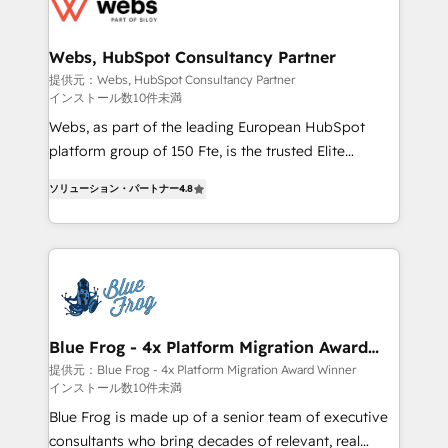
the first time 🔧 Designing and optimising your
HubSpot set-up for better results 🌐 Website design
and build using HubSpot 🔌 Integrating HubSpot
Webs, HubSpot Consultancy Partner
with other systems 🎓 Training your teams to be
提供元：Webs, HubSpot Consultancy Partner
インストール数10件未満
HubSpot pros 📊 Lead generation services using
HubSpot Why us? - SIX HubSpot Accreditations -
Webs, as part of the leading European HubSpot
awarded by HubSpot after a rigorous process for
platform group of 150 Fte, is the trusted Elite
CRM, Solutions Architecture, Onboarding , Data
HubSpot CRM Partner offering you a roadmap on
ソリューション・パートナー
4.8
Migration, Custom Integration & Platform
maximizing EBITDA and achieving Commercial
Enablement -Onboarded over 500 businesses to
Excellence. With our targeted processes, we
HubSpot -Top 1% of partners worldwide -In-house
strengthen your digital transformation and minimize
team of 25+ experts Contact us today to help you
costs. As HubSpot's Advanced Accredited CRM
get more from your investment in HubSpot.
Implementation partner, we provide expertise to
www.bbdboom.com
drive your business forward. Since 2015 we are fully
dedicated to HubSpot and with an experienced
Blue Frog - 4x Platform Migration Award
Winner
team (50+), we work with reputable companies in
提供元：Blue Frog - 4x Platform Migration Award Winner
インストール数10件未満
B2B sectors such as manufacturing, SaaS and
business services. We prepare a customized
Blue Frog is made up of a senior team of executive
business case that demonstrates the value and
consultants who bring decades of relevant, real