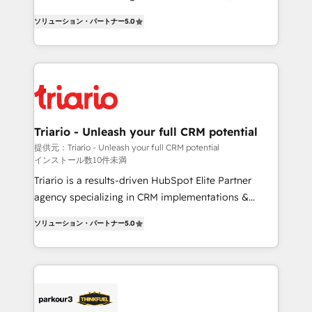
impact of your digital transformation, including a
world experience to our client engagements. "Blue
ソリューション・パートナー
5.0
detailed financial rationale with a focus on ROI and
Frog is a top, trusted partner in HubSpot's
TCO. As a trusted extension of your team, we
ecosystem for a reason. Their team brings over a
believe in the power of partnership. Together, we
decade of experience to the table, along with deep
embark on a transformational journey that sets your
knowledge of the HubSpot platform and strategies
business up for long-term success. Unlock your
for driving growth. They are committed to helping
business. If not now, when?
our customers grow and finding solutions that fit
their unique business needs. We are thrilled to have
Triario - Unleash your full CRM potential
Blue Frog in the HubSpot ecosystem leading the
提供元：Triario - Unleash your full CRM potential
インストール数10件未満
way for customers!" - Yamini Rangan, CEO of
HubSpot “Our experience with the team at Blue Frog
Triario is a results-driven HubSpot Elite Partner
has been nothing short of extraordinary. Their years
agency specializing in CRM implementations &
of experience and quality of skilled staff has earned
migrations, Revenue Operations, Custom
ソリューション・パートナー
5.0
them a trusted reputation within the HubSpot
Integrations, Custom AI agents and AI-ready Website
ecosystem as a reliable partner capable of delivering
Design With over 15 years of experience, we help
remarkable experiences for our most sophisticated
companies bridge the gap between marketing, sales,
clients.” - Brian Garvey, VP, Solutions Partner
and customer success through smart automation,
Program, HubSpot.
data hygiene, and tailored HubSpot solutions. Our