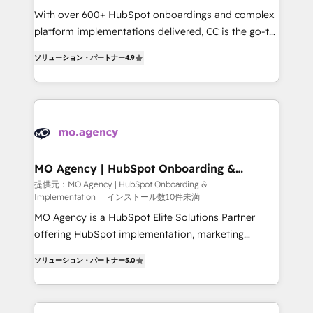
supported over 500 organisations with HubSpot
With over 600+ HubSpot onboardings and complex
implementation, optimisation, training, and
platform implementations delivered, CC is the go-to
adoption assurance. Our tried and tested Roadmap
Elite Solutions Partner for businesses ready to
ソリューション・パートナー
4.9
methodology will ensure that you receive the best
migrate, replatform, and scale smarter. We specialize
deployment experience possible. Whether you are
in high-impact CRM and CMS migrations and
new to HubSpot or seeking to turn around a poor
onboarding from platforms like Salesforce, NetSuite,
install, our team have the change management
Zoho, Pardot, Marketo, Microsoft Dynamics, Wix,
expertise to deliver the solutions you need.
WordPress and legacy CRMs, turning fragmented
systems into unified, growth-ready HubSpot
architectures that accelerate revenue operations and
MO Agency | HubSpot Onboarding &
Implementation
performance. - Multi-object CRM migration, cleanup,
提供元：MO Agency | HubSpot Onboarding &
Implementation
インストール数10件未満
and implementation. - Pre-built and custom
integrations across your full tech stack. - Custom
MO Agency is a HubSpot Elite Solutions Partner
object setup, CMS builds, and full-funnel automation.
offering HubSpot implementation, marketing
- Dashboards, lifecycle campaigns, and lead
automation, CRM and RevOps consulting, B2B SEO,
ソリューション・パートナー
5.0
nurturing sequences. - Cross-hub setup across
paid media, content marketing, AEO and GEO (AI
Marketing, Sales, Operations, and Service Hubs. -
search optimisation), and HubSpot Content Hub and
Ongoing optimization, managed support, and
WordPress development. We work with enterprise