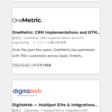
l'augmentation : l'IA là où elle crée de la valeur. Et
manufacturing teams. Trusted by leading enterprises
surtout : l'humain qui reste au centre. Parce que la
and fast growing scale ups including Sony, Rapyd,
vraie performance vient de l'intérieur. Act Inside.
Fiverr, XM Cyber, Bridgepointe Technologies, EMA
Stand Out.
Design Automation and Uptive. 📊 RevOps & data
architecture 🔗 CRM migrations & End to end
integrations 🤖 AI workflows & enrichment 📘 Team
OneMetric: CRM Implementations and GTM
engineering
enablement & company-wide adoption We create
提供元：OneMetric: CRM Implementations and GTM
engineering
インストール数10件未満
HubSpot environments that teams use with
confidence and that leadership can rely on for
Over the past few years, OneMetric has partnered
scalable revenue insights.
with 750+ customers across SaaS, fintech,
healthcare, real estate, and other industries. With
ソリューション・パートナー
4.9
150+ HubSpot-certified experts, we deliver scalable
solutions to complex GTM and RevOps challenges.
Our Expertise 🔹 Onboarding & Implementation:
Accredited HubSpot Partner, ensuring smooth setup
tailored to your GTM motion. 🔹 Migrations: Move
from other CRMs to HubSpot without data loss or
downtime. 🔹 RevOps Strategy: Align teams,
DigitaWeb — HubSpot Elite & Intégrations
ERP
processes, and data to drive revenue efficiency. 🔹
提供元：DigitaWeb — HubSpot Elite & Intégrations ERP