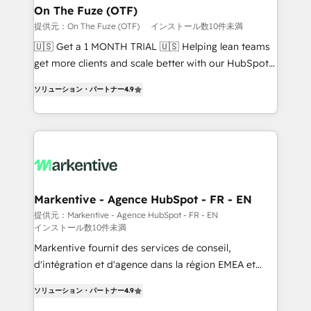
🎯Demand Gen & ABM: Drive pipeline with inbound,
On The Fuze (OTF)
ABM, AEO, SEO, & paid media. 👩‍💻Web Design:
提供元：On The Fuze (OTF)
インストール数10件未満
Build high-performing websites with UX, messaging,
🇺🇸 Get a 1 MONTH TRIAL 🇺🇸 Helping lean teams
& conversion strategy that drive results. 🤖AI
get more clients and scale better with our HubSpot
Strategy: Activate Breeze Agents, configure HubSpot
Consulting & 'Done For You' Services. 🚀 Who We
AI, & maximize AEO with tailored AI services. 🧩
ソリューション・パートナー
4.9
Work With 🚀 We help lean, growing companies: -
Integrations: Extend HubSpot with custom
Win more business - Reduce no-shows - Improve
integrations, hosting, & maintenance.
lead & deal conversion rates - Scale with less
headcount ...by using HubSpot's full capabilities. 🤓
What do you get? 🤓 Our client's are too busy to
learn the ins-and-outs of HubSpot. We give you a
Personal Consultant + Tech Team to handle the
Markentive - Agence HubSpot - FR - EN
heavy lifting of mapping out AND building your ideal
提供元：Markentive - Agence HubSpot - FR - EN
インストール数10件未満
system. + Get best practices and 'don't know what
you don't know' recommendations to maximize
Markentive fournit des services de conseil,
conversions! OTF is an Elite Partner (top 1% of
d'intégration et d'agence dans la région EMEA et
6,500+ Partners) and was named 2023 HubSpot
North America. Avec plus de 115 experts en
ソリューション・パートナー
4.9
Partner of the Year 💥 Trusted by 2,500+ companies
marketing automation, Growth, Revops, CRM et