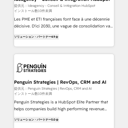
business-first process building, system integration,
提供元：Ideagency - Conseil & Intégration HubSpot
インストール数10件未満
custom development, and extensibility. When you
work with Aptitude 8, you get a team – not an
Les PME et ETI françaises font face à une décennie
individual – with embedded consulting, strategy,
décisive. D'ici 2030, une vague de consolidation va
development, and project management. We have
recomposer le marché. Seules survivront les
ソリューション・パートナー
4.9
100% US-based, FTE team members. We offer
entreprises qui auront réussi leur transformation. Le
project-based and managed services engagements
problème ? 58% des dirigeants savent que l'IA est
that include new HubSpot implementations,
vitale pour leur survie. Mais 57% n'ont aucune
migrations from other platforms, systems
stratégie. Et 43% ne maîtrisent même pas leurs
integration, extensibility, custom development, and
données. C'est le paradoxe français : conscience
ongoing RevOps support.
totale, action nulle. La solution s'appelle l'Entreprise
Augmentée. Ce n'est pas une entreprise qui utilise
Penguin Strategies | RevOps, CRM and AI
l'IA. C'est une organisation qui a réussi la symbiose
提供元：Penguin Strategies | RevOps, CRM and AI
インストール数10件未満
entre l'expertise humaine et l'intelligence artificielle.
Pas pour remplacer l'humain, mais pour l'augmenter.
Penguin Strategies is a HubSpot Elite Partner that
Chez Ideagency, nous accompagnons cette
helps companies build high performing revenue
transformation. D'abord les fondations : des
operations across complex sales cycles, multi
ソリューション・パートナー
5.0
données unifiées, des processus alignés. Ensuite
system environments and global SaaS or