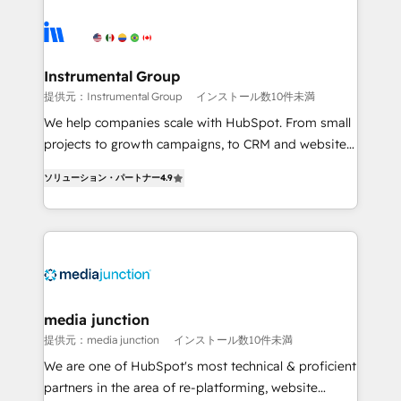
streamline your HubSpot experience. 🚀HubSpot
Elite Partners with 10+ years of HubSpot experience
🤝HubSpot Premier Integration partner 🤝Google
Premier Partner 2023 🌟5 HubSpot Accreditations 🌟
Instrumental Group
Won HubSpot Theme Challenge 2021 🌟INBOUND’19
提供元：Instrumental Group
インストール数10件未満
HubSpot Rising Star Why us? Harnessing the full
We help companies scale with HubSpot. From small
potential of the powerful HubSpot CRM. ✔️A team of
projects to growth campaigns, to CRM and websites.
HubSpot experts backed by over 10+ years of
Hire an agency that's experienced in every inch of
HubSpot experience ✔️Flexible pricing models —
ソリューション・パートナー
4.9
HubSpot and willing to work hand-in-hand with your
Hourly-fee (assigned one Dedicated HubSpot
team to simplify the complex and build a better
Admin); Monthly-fee (HubSpot Admin + Project
experience for your team and customers.
Manager); and Fixed Project Cost (as per
requirement). ✔️Helped over 25,000+ customers so
far with our HubSpot solutions. ✔️Bespoke apps &
on-demand bundle services. Connect with us today!
media junction
提供元：media junction
インストール数10件未満
We are one of HubSpot's most technical & proficient
partners in the area of re-platforming, website