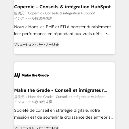
Different Because We're Built Different: - Secure:
Copernic - Conseils & intégration HubSpot
Soc2 compliant 🛡️ - Onboarding: Implementations
提供元：Copernic - Conseils & intégration HubSpot
インストール数10件未満
starting from $1,5k - Clay: Elite Studio Solutions
Partner 🤝 - Global: 75+ RPers across five continents
Nous aidons les PME et ETI à booster durablement
🌐 - Scale: Largest organically grown & fastest tiering
leur performance en répondant aux vrais défis : •
Elite HubSpot Partner 🪴 - CRM: More Sales Hub
Intégration de HubSpot avec d’autres outils (ERP,
ソリューション・パートナー
4.9
implementations than any other Partner 💻 -
téléphonie, etc.) • Alignement des équipes grâce à un
Salesforce: We convert SFDC addicts to HubSpot
outil et des données partagées • Amélioration de la
evangelists 🧡 Don't pick a marketing or technical
collecte et de l’analyse des données pour des
agency for a GTM engineer’s job. The choice is
décisions éclairées • Optimisation de l’efficacité et
yours. Start winning.
de la productivité des équipes Notre équipe de 30
consultants certifiés HubSpot aborde chaque projet
avec un engagement total, alignant processus
Make the Grade - Conseil et intégrateur
HubSpot
métiers et technologie, et guidant vos équipes à
提供元：Make the Grade - Conseil et intégrateur HubSpot
インストール数10件未満
travers le changement, tout en centrant vos objectifs
d’entreprise. Grâce à une méthodologie éprouvée
Société de conseil en stratégie digitale, notre
auprès de plus de 400 clients, nous comprenons
mission est de soutenir la croissance des entreprises
rapidement vos enjeux et intégrons parfaitement
B2B à travers l’acquisition de nouveaux clients,
ソリューション・パートナー
4.9