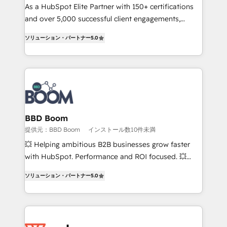
responsiveness, and ongoing support, we equip
As a HubSpot Elite Partner with 150+ certifications
your team to adopt new systems with confidence
and over 5,000 successful client engagements,
and achieve a unified, data-driven approach to
Vonazon turns marketing complexity into
ソリューション・パートナー
5.0
customer engagement.
measurable, scalable growth. From onboarding to
enterprise-grade campaigns, our in-house team
builds scalable strategies that drive long-term
revenue. ⚙️ HubSpot Integration & Optimization •
Seamless CRM, CMS, and automation setup •
Complex platform migrations and data cleanups •
Custom APIs and third-party integrations 📈 End-to-
BBD Boom
End Revenue Acceleration • Lifecycle marketing and
提供元：BBD Boom
インストール数10件未満
pipeline growth programs • Sales enablement tools
💥 Helping ambitious B2B businesses grow faster
and CRM optimization • Retention strategies with
with HubSpot. Performance and ROI focused. 💥
customer journey mapping 🏅 Elite-Level HubSpot
BBD Boom is the HubSpot partner that can help you
Execution • 750+ onboardings and 2,000+
ソリューション・パートナー
5.0
to HubSpot Better. We work with your teams to
implementations • Deep expertise across marketing,
solve all your HubSpot challenges and improve user
sales, and service hubs • Built-in flexibility for
adoption, sales process and marketing results.
startups to global brands
Services 📚 Onboarding your team to HubSpot for