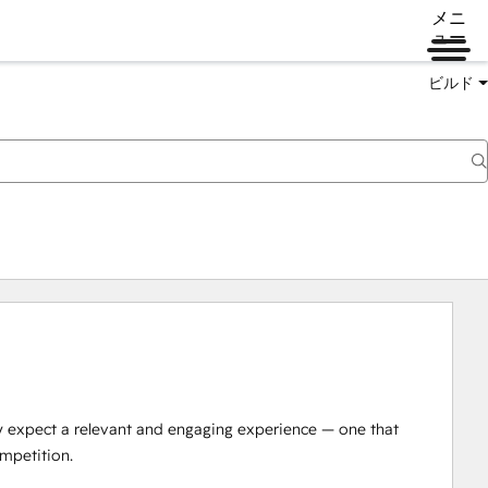
メニ
ュー
ビルド
y expect a relevant and engaging experience — one that 
mpetition.
