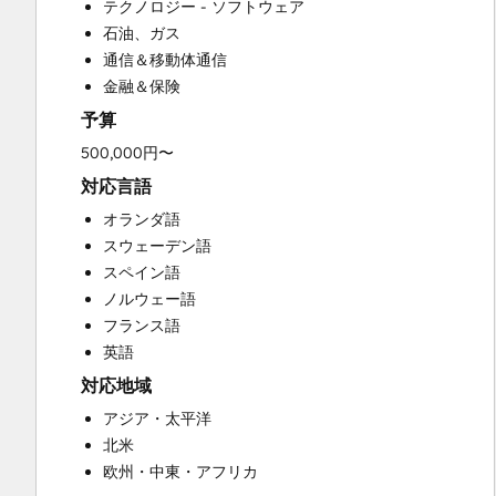
テクノロジー - ソフトウェア
Customer Marketing
石油、ガス
Customer Success Training
通信＆移動体通信
Customer Support Training
金融＆保険
Customer Survey and Analysis
予算
Email Marketing
Full Inbound Marketing Services
500,000円〜
Help Desk Implementation
対応言語
Knowledge Base Development
オランダ語
Paid Advertising
スウェーデン語
Sales and Marketing Alignment
スペイン語
Sales Coaching and Training
ノルウェー語
Sales Enablement
フランス語
Search Engine Optimization
英語
Social Media
対応地域
Video Production
Website Design
アジア・太平洋
Website Development
北米
Website Migration
欧州・中東・アフリカ