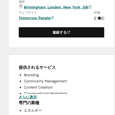
場所
Birmingham, London, New York, GB
ウェブサイト
評価
Tomorrow People
5
(
2
)
連絡する
提供されるサービス
Branding
Community Management
Content Creation
Conversational Marketing
さらに表示
CRM Implementation
専門の業種
CRM Migration
エネルギー
Custom API Integrations