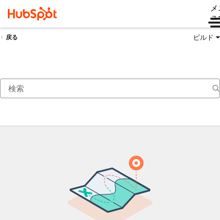
メ
ュ
ビルド
戻る