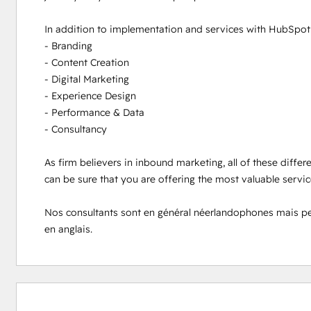
In addition to implementation and services with HubSpot s
- Branding

- Content Creation

- Digital Marketing

- Experience Design

- Performance & Data

- Consultancy

As firm believers in inbound marketing, all of these differ
can be sure that you are offering the most valuable servi
Nos consultants sont en général néerlandophones mais peuve
en anglais.