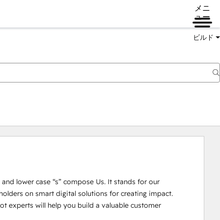
メニ
ュー
ビルド
U” and lower case “s” compose Us. It stands for our 
lders on smart digital solutions for creating impact. 

 experts will help you build a valuable customer 