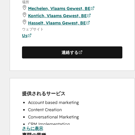
場所
Mechelen, Vlaams Gewest, BE
Kontich, Vlaams Gewest, BE
Hasselt, Vlaams Gewest, BE
ウェブサイト
Us
連絡する
提供されるサービス
Account based marketing
Content Creation
Conversational Marketing
CRM Implementation
さらに表示
CRM Migration