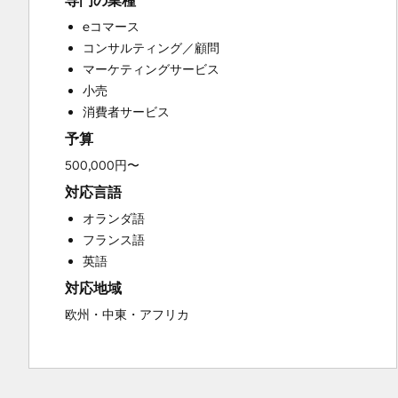
専門の業種
Custom API Integrations
eコマース
Customer Marketing
コンサルティング／顧問
Customer Success Training
マーケティングサービス
Customer Support Training
小売
Customer Survey and Analysis
消費者サービス
Email Marketing
予算
Full Inbound Marketing Services
Knowledge Base Development
500,000円〜
Paid Advertising
対応言語
Programmable Automation
オランダ語
Sales and Marketing Alignment
フランス語
Sales Coaching and Training
英語
Sales Enablement
対応地域
Search Engine Optimization
Social Media
欧州・中東・アフリカ