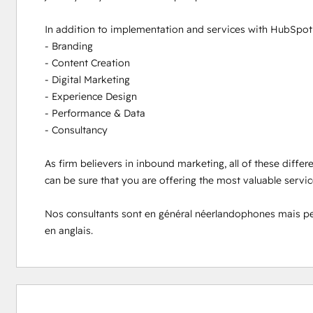
In addition to implementation and services with HubSpot s
- Branding

- Content Creation

- Digital Marketing

- Experience Design

- Performance & Data

- Consultancy

As firm believers in inbound marketing, all of these differ
can be sure that you are offering the most valuable servi
Nos consultants sont en général néerlandophones mais peuve
en anglais.