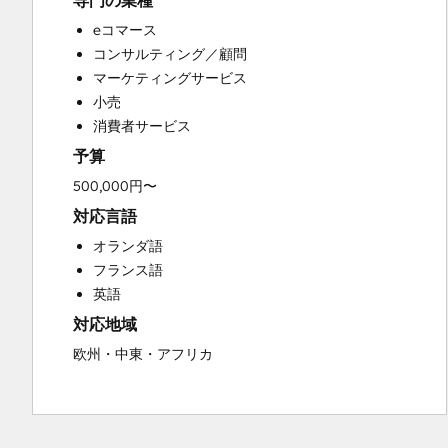
専門の業種
Custom API Integrations
eコマース
Customer Marketing
コンサルティング／顧問
Customer Success Training
マーケティングサービス
Customer Support Training
小売
Customer Survey and Analysis
消費者サービス
Email Marketing
予算
Full Inbound Marketing Services
Knowledge Base Development
500,000円〜
Paid Advertising
対応言語
Programmable Automation
オランダ語
Sales and Marketing Alignment
フランス語
Sales Coaching and Training
英語
Sales Enablement
対応地域
Search Engine Optimization
Social Media
欧州・中東・アフリカ