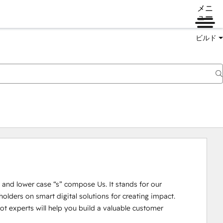
メニ
ュー
ビルド
U” and lower case “s” compose Us. It stands for our 
lders on smart digital solutions for creating impact. 

 experts will help you build a valuable customer 