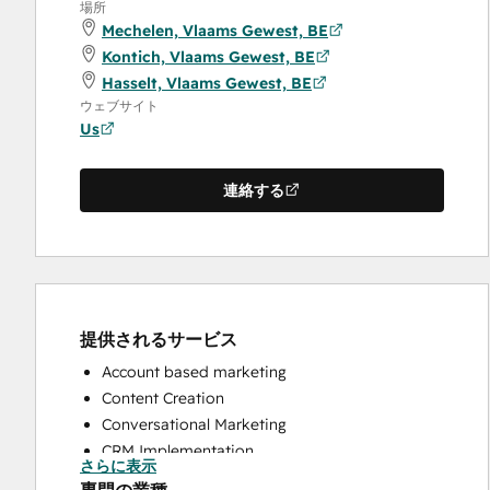
場所
Mechelen, Vlaams Gewest, BE
Kontich, Vlaams Gewest, BE
Hasselt, Vlaams Gewest, BE
ウェブサイト
Us
連絡する
提供されるサービス
Account based marketing
Content Creation
Conversational Marketing
CRM Implementation
さらに表示
CRM Migration