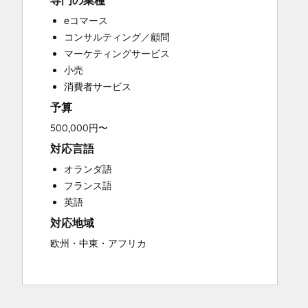
専門の業種
Custom API Integrations
eコマース
Customer Marketing
コンサルティング／顧問
Customer Success Training
マーケティングサービス
Customer Support Training
小売
Customer Survey and Analysis
消費者サービス
Email Marketing
予算
Full Inbound Marketing Services
Knowledge Base Development
500,000円〜
Paid Advertising
対応言語
Programmable Automation
オランダ語
Sales and Marketing Alignment
フランス語
Sales Coaching and Training
英語
Sales Enablement
対応地域
Search Engine Optimization
Social Media
欧州・中東・アフリカ