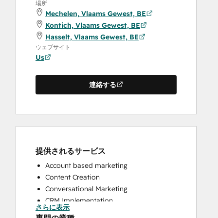
場所
Mechelen, Vlaams Gewest, BE
Kontich, Vlaams Gewest, BE
Hasselt, Vlaams Gewest, BE
ウェブサイト
Us
連絡する
提供されるサービス
Account based marketing
Content Creation
Conversational Marketing
CRM Implementation
さらに表示
CRM Migration