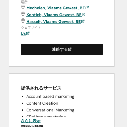
場所
Mechelen, Vlaams Gewest, BE
Kontich, Vlaams Gewest, BE
Hasselt, Vlaams Gewest, BE
ウェブサイト
Us
連絡する
提供されるサービス
Account based marketing
Content Creation
Conversational Marketing
CRM Implementation
さらに表示
CRM Migration