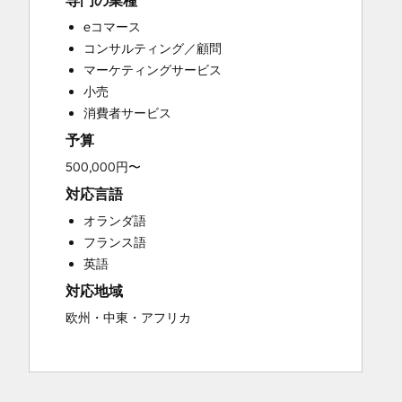
専門の業種
Custom API Integrations
eコマース
Customer Marketing
コンサルティング／顧問
Customer Success Training
マーケティングサービス
Customer Support Training
小売
Customer Survey and Analysis
消費者サービス
Email Marketing
予算
Full Inbound Marketing Services
Knowledge Base Development
500,000円〜
Paid Advertising
対応言語
Programmable Automation
オランダ語
Sales and Marketing Alignment
フランス語
Sales Coaching and Training
英語
Sales Enablement
対応地域
Search Engine Optimization
Social Media
欧州・中東・アフリカ