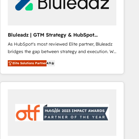
Bluleadz | GTM Strategy & HubSpot
Implementation
As HubSpot's most reviewed Elite partner, Bluleadz
bridges the gap between strategy and execution. We
don't just "set up tools" — we install the GTM
Elite Solutions Partner
4.9
Operating System (GTM OS) to align your leadership
and engineer a portal that drives predictable
revenue velocity. 🚀 GTM Strategy & Alignment
Workshops & Sprints: Identify "Valleys of Death"
stalling growth. Fix your ICP, Math, and Story to stop
"accelerating a mess." ⚙️ Elite Engineering & AI
Scalable Architecture: Zero-technical-debt setup
across all Hubs, validated by our 7 HubSpot
Accreditations. AI-Powered RevOps: Breeze AI,
custom AI agents, and high-integrity migrations for