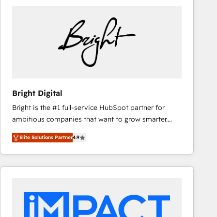
Bright Digital
Bright is the #1 full-service HubSpot partner for
ambitious companies that want to grow smarter.
From HubSpot onboarding, to training, from
Elite Solutions Partner
4.9
developing a new website to lead generation and
digital marketing; we do it all (and with great
results)! In short, our services include: - HubSpot
consultancy: onboarding, training, data migration -
HubSpot development: websites, custom modules,
integrations - Marketing & sales solutions: digital
marketing, advertising, campaigns, content and