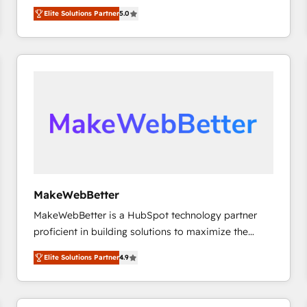
growth. As a triple-accredited HubSpot Solutions
HubSpot’s only Elite Partner with all 8 Accreditations
HubSpot大百科 出版 CRM・AI活用に関するご相談、現
Elite Solutions Partner
5.0
Partner, we specialize in both strategic RevOps
and a 3× Partner of the Year, New Breed turns
状整理の壁打ちなど、構想段階からお気軽にお問い合わ
planning and hands-on technical execution - building
HubSpot into your engine for measurable, durable
せください。
the operational foundation companies need to
growth.
thrive. Industries we specialize in: - Manufacturing -
Healthcare - Financial Services - Managed IT (MSP) -
Franchises - Professional Services - And more! How
we help: ✔️ Full HubSpot implementations and portal
optimization ✔️ Data migrations, CRM architecture,
and reporting foundations ✔️ Custom integrations
and workflow automation ✔️ User adoption
programs, training, and enablement Through project-
MakeWebBetter
based engagements and ongoing RevOps
MakeWebBetter is a HubSpot technology partner
partnerships, we guide organizations through the
proficient in building solutions to maximize the
revenue maturity model - delivering the right
operational efficiency of HubSpot. The fastest-
improvements at the right time so operations
Elite Solutions Partner
4.9
growing tech-enabler & facilitator, MakeWebBetter,
evolve strategically and sustainably as the business
hands you the blend of HubSpot expertise &
grows.
eminent solutions & integrations. Trust us to