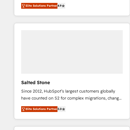
North America. Avec plus de 115 experts en
Elite Solutions Partner
4.9
marketing automation, Growth, Revops, CRM et
webdesign. Markentive is both a consulting firm, a
digital agency and an integrator. With over 115
experts in marketing automation, growth, revops,
CRM and webdesign (We focus on EMEA - USA
customers).
Salted Stone
Since 2012, HubSpot’s largest customers globally
have counted on S2 for complex migrations, change
management, systems integration, and creative
Elite Solutions Partner
5.0
solutions that deliver measurable impact and
transform brand experiences As one of the few full-
service creative agencies in the HubSpot