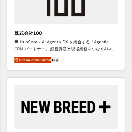
株式会社100
🏢 HubSpot × AI Agent × DX を統合する「Agentic
CRM パートナー」 経営課題と現場業務をつなぐAIネイ
ティブ・エージェンシーとして、HubSpot Eliteの実装
Elite Solutions Partner
4.9
力で顧客フロント業務を再設計します。 💡 100inc は何
をする会社か？ HubSpotを共通基盤に、AIエージェン
トを組み込んだ顧客フロント業務（マーケティング・営
業・CS）を組織全体で設計・実装する日本のAIネイテ
ィブ・エージェンシーです。事業部・グループ会社・部
門が分立する組織で、データと業務プロセスのサイロ化
を、CRMを軸とした全社共通基盤に再構築します。意
思決定者・PMO・現場担当者に並走します。 1️⃣
HubSpot導入・活用支援 顧客データの一元化から、
GTMの見える化・自動化まで。全Hub統合運用、デー