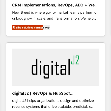
タ品質設計、グループ横断のCRM統合に対応します。
CRM Implementations, RevOps, AEO + Web,
2️⃣ AIエージェント組織構築 営業・マーケティング業務
Demand Gen
New Breed is where go-to-market teams partner to
の一部をAIが自律実行する組織への移行を設計・実装。
unlock growth, scale, and transformation. We help
Breeze・Claude等をHubSpotと連携させ、役割定義・
companies activate HubSpot’s AI-powered
運用ルール・成果指標まで含めて設計します。 3️⃣ 全社
Elite Solutions Partner
5.0
customer platform and operationalize HubSpot’s
DX × AI推進のPMO伴走支援 複数部門をまたぐDX×AI変
Loop Marketing framework through expert-led
革を、構想から実装・定着までPMOとして主導。「設
services, smart agents, and purpose-built apps,
定の代行ではなく、設計の責任」を引き受け、部門横断
tailored to your business. Together, we unlock
の統合・浸透・変革管理を実行します。 ▸ CMS戦略設
results, fast. ⚙️CRM & RevOps: Align all Hubs to your
計・構築：リード獲得・CVR・SEOを前提にした情報設
buyer journey for clean data, scalability, & reporting.
計・導線設計・テンプレート設計をContent Hubで一体
🎯Demand Gen & ABM: Drive pipeline with inbound,
提供。 ▸ 既存CRM・MAからの移行支援：Salesforce・
ABM, AEO, SEO, & paid media that fuel growth. 👩‍💻
Marketo・Pardot等からの移行、カスタム設計、履歴
Web Design: Build high-performing websites with
データ移行と活用設計まで。 ▸ AEO対応：ChatGPT・
UX, messaging, & conversion strategy that drive
Perplexity等のAI検索からの流入・引用を前提にコンテ
results. 🤖AI Strategy: Activate Breeze Agents,
ンツとサイト構造を最適化。 🏆 なぜ100incを選ぶの
digitalJ2 | RevOps & HubSpot
configure HubSpot AI, & maximize AEO with tailored
か？ ✓ HubSpot Eliteパートナー認定 ✓ HubSpotアワ
Implementations
digitalJ2 helps organizations design and optimize
AI services. 🧩Integrations: Extend HubSpot with
ード受賞・HUGリーダー ✓ ISO27001:2022 /
revenue systems that drive scalable, predictable
custom integrations, hosting, & maintenance. As
ISO9001:2015 取得 ✓ 400社以上の導入実績 ✓