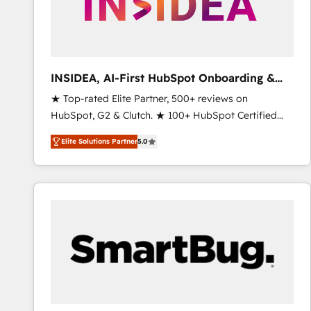
INSIDEA, AI-First HubSpot Onboarding &
RevOps
★ Top-rated Elite Partner, 500+ reviews on
HubSpot, G2 & Clutch. ★ 100+ HubSpot Certified
Experts & Trainers across the team ★ 1,500+
Elite Solutions Partner
5.0
implementations across five continents ★ AI-First,
RevOps-led, Onboarding obsessed ★ Company of
the Year 2024/25 INSIDEA helps growing companies
turn HubSpot into a revenue engine. We onboard
your team, migrate your data, and build AI-powered
workflows that drive adoption from week one, in
your time zone. What we do ➤ Onboarding: Live in
weeks, with workflows built around your business,
not a template. ➤ Migration: Move from any legacy
CRM. Zero downtime, full data integrity. ➤