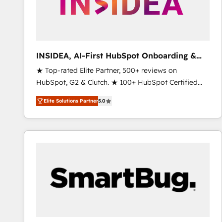
INSIDEA, AI-First HubSpot Onboarding &
RevOps
★ Top-rated Elite Partner, 500+ reviews on
HubSpot, G2 & Clutch. ★ 100+ HubSpot Certified
Experts & Trainers across the team ★ 1,500+
Elite Solutions Partner
5.0
implementations across five continents ★ AI-First,
RevOps-led, Onboarding obsessed ★ Company of
the Year 2024/25 INSIDEA helps growing companies
turn HubSpot into a revenue engine. We onboard
your team, migrate your data, and build AI-powered
workflows that drive adoption from week one, in
your time zone. What we do ➤ Onboarding: Live in
weeks, with workflows built around your business,
not a template. ➤ Migration: Move from any legacy
CRM. Zero downtime, full data integrity. ➤