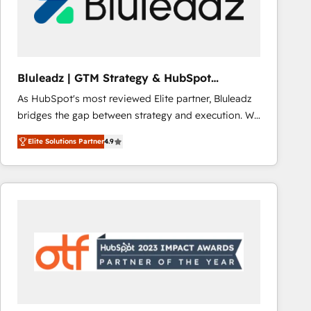
Bluleadz | GTM Strategy & HubSpot
Implementation
As HubSpot's most reviewed Elite partner, Bluleadz
bridges the gap between strategy and execution. We
don't just "set up tools" — we install the GTM
Elite Solutions Partner
4.9
Operating System (GTM OS) to align your leadership
and engineer a portal that drives predictable
revenue velocity. 🚀 GTM Strategy & Alignment
Workshops & Sprints: Identify "Valleys of Death"
stalling growth. Fix your ICP, Math, and Story to stop
"accelerating a mess." ⚙️ Elite Engineering & AI
Scalable Architecture: Zero-technical-debt setup
across all Hubs, validated by our 7 HubSpot
Accreditations. AI-Powered RevOps: Breeze AI,
custom AI agents, and high-integrity migrations for