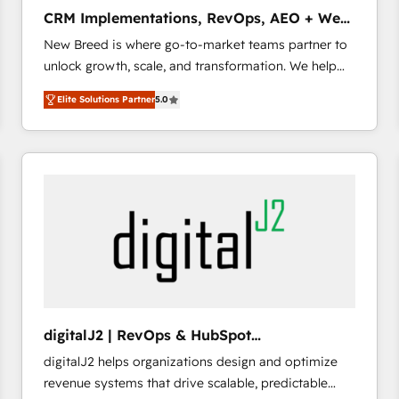
タ品質設計、グループ横断のCRM統合に対応します。
CRM Implementations, RevOps, AEO + Web,
2️⃣ AIエージェント組織構築 営業・マーケティング業務
Demand Gen
New Breed is where go-to-market teams partner to
の一部をAIが自律実行する組織への移行を設計・実装。
unlock growth, scale, and transformation. We help
Breeze・Claude等をHubSpotと連携させ、役割定義・
companies activate HubSpot’s AI-powered
運用ルール・成果指標まで含めて設計します。 3️⃣ 全社
Elite Solutions Partner
5.0
customer platform and operationalize HubSpot’s
DX × AI推進のPMO伴走支援 複数部門をまたぐDX×AI変
Loop Marketing framework through expert-led
革を、構想から実装・定着までPMOとして主導。「設
services, smart agents, and purpose-built apps,
定の代行ではなく、設計の責任」を引き受け、部門横断
tailored to your business. Together, we unlock
の統合・浸透・変革管理を実行します。 ▸ CMS戦略設
results, fast. ⚙️CRM & RevOps: Align all Hubs to your
計・構築：リード獲得・CVR・SEOを前提にした情報設
buyer journey for clean data, scalability, & reporting.
計・導線設計・テンプレート設計をContent Hubで一体
🎯Demand Gen & ABM: Drive pipeline with inbound,
提供。 ▸ 既存CRM・MAからの移行支援：Salesforce・
ABM, AEO, SEO, & paid media that fuel growth. 👩‍💻
Marketo・Pardot等からの移行、カスタム設計、履歴
Web Design: Build high-performing websites with
データ移行と活用設計まで。 ▸ AEO対応：ChatGPT・
UX, messaging, & conversion strategy that drive
Perplexity等のAI検索からの流入・引用を前提にコンテ
results. 🤖AI Strategy: Activate Breeze Agents,
ンツとサイト構造を最適化。 🏆 なぜ100incを選ぶの
digitalJ2 | RevOps & HubSpot
configure HubSpot AI, & maximize AEO with tailored
か？ ✓ HubSpot Eliteパートナー認定 ✓ HubSpotアワ
Implementations
digitalJ2 helps organizations design and optimize
AI services. 🧩Integrations: Extend HubSpot with
ード受賞・HUGリーダー ✓ ISO27001:2022 /
revenue systems that drive scalable, predictable
custom integrations, hosting, & maintenance. As
ISO9001:2015 取得 ✓ 400社以上の導入実績 ✓