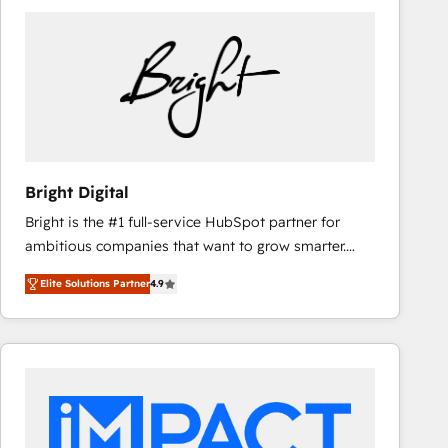
Bright Digital
Bright is the #1 full-service HubSpot partner for
ambitious companies that want to grow smarter.
From HubSpot onboarding, to training, from
Elite Solutions Partner
4.9
developing a new website to lead generation and
digital marketing; we do it all (and with great
results)! In short, our services include: - HubSpot
consultancy: onboarding, training, data migration -
HubSpot development: websites, custom modules,
integrations - Marketing & sales solutions: digital
marketing, advertising, campaigns, content and