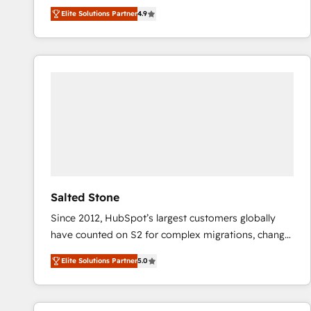
North America. Avec plus de 115 experts en
Elite Solutions Partner
4.9
marketing automation, Growth, Revops, CRM et
webdesign. Markentive is both a consulting firm, a
digital agency and an integrator. With over 115
experts in marketing automation, growth, revops,
CRM and webdesign (We focus on EMEA - USA
customers).
Salted Stone
Since 2012, HubSpot’s largest customers globally
have counted on S2 for complex migrations, change
management, systems integration, and creative
Elite Solutions Partner
5.0
solutions that deliver measurable impact and
transform brand experiences As one of the few full-
service creative agencies in the HubSpot