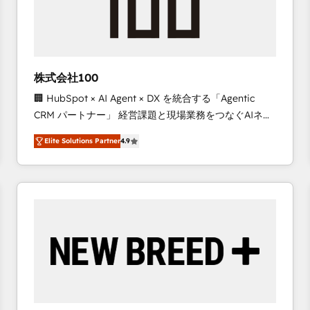
株式会社100
🏢 HubSpot × AI Agent × DX を統合する「Agentic
CRM パートナー」 経営課題と現場業務をつなぐAIネイ
ティブ・エージェンシーとして、HubSpot Eliteの実装
Elite Solutions Partner
4.9
力で顧客フロント業務を再設計します。 💡 100inc は何
をする会社か？ HubSpotを共通基盤に、AIエージェン
トを組み込んだ顧客フロント業務（マーケティング・営
業・CS）を組織全体で設計・実装する日本のAIネイテ
ィブ・エージェンシーです。事業部・グループ会社・部
門が分立する組織で、データと業務プロセスのサイロ化
を、CRMを軸とした全社共通基盤に再構築します。意
思決定者・PMO・現場担当者に並走します。 1️⃣
HubSpot導入・活用支援 顧客データの一元化から、
GTMの見える化・自動化まで。全Hub統合運用、デー