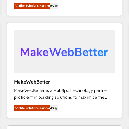
growth. As a triple-accredited HubSpot Solutions
HubSpot’s only Elite Partner with all 8 Accreditations
HubSpot大百科 出版 CRM・AI活用に関するご相談、現
Elite Solutions Partner
5.0
Partner, we specialize in both strategic RevOps
and a 3× Partner of the Year, New Breed turns
状整理の壁打ちなど、構想段階からお気軽にお問い合わ
planning and hands-on technical execution - building
HubSpot into your engine for measurable, durable
せください。
the operational foundation companies need to
growth.
thrive. Industries we specialize in: - Manufacturing -
Healthcare - Financial Services - Managed IT (MSP) -
Franchises - Professional Services - And more! How
we help: ✔️ Full HubSpot implementations and portal
optimization ✔️ Data migrations, CRM architecture,
and reporting foundations ✔️ Custom integrations
and workflow automation ✔️ User adoption
programs, training, and enablement Through project-
MakeWebBetter
based engagements and ongoing RevOps
MakeWebBetter is a HubSpot technology partner
partnerships, we guide organizations through the
proficient in building solutions to maximize the
revenue maturity model - delivering the right
operational efficiency of HubSpot. The fastest-
improvements at the right time so operations
Elite Solutions Partner
4.9
growing tech-enabler & facilitator, MakeWebBetter,
evolve strategically and sustainably as the business
hands you the blend of HubSpot expertise &
grows.
eminent solutions & integrations. Trust us to