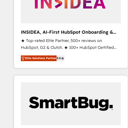
INSIDEA, AI-First HubSpot Onboarding &
RevOps
★ Top-rated Elite Partner, 500+ reviews on
HubSpot, G2 & Clutch. ★ 100+ HubSpot Certified
Experts & Trainers across the team ★ 1,500+
Elite Solutions Partner
5.0
implementations across five continents ★ AI-First,
RevOps-led, Onboarding obsessed ★ Company of
the Year 2024/25 INSIDEA helps growing companies
turn HubSpot into a revenue engine. We onboard
your team, migrate your data, and build AI-powered
workflows that drive adoption from week one, in
your time zone. What we do ➤ Onboarding: Live in
weeks, with workflows built around your business,
not a template. ➤ Migration: Move from any legacy
CRM. Zero downtime, full data integrity. ➤