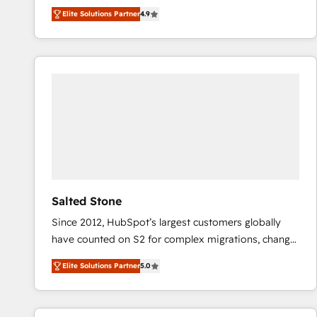
North America. Avec plus de 115 experts en
Elite Solutions Partner
4.9
marketing automation, Growth, Revops, CRM et
webdesign. Markentive is both a consulting firm, a
digital agency and an integrator. With over 115
experts in marketing automation, growth, revops,
CRM and webdesign (We focus on EMEA - USA
customers).
Salted Stone
Since 2012, HubSpot’s largest customers globally
have counted on S2 for complex migrations, change
management, systems integration, and creative
Elite Solutions Partner
5.0
solutions that deliver measurable impact and
transform brand experiences As one of the few full-
service creative agencies in the HubSpot