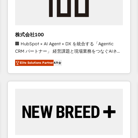
株式会社100
🏢 HubSpot × AI Agent × DX を統合する「Agentic
CRM パートナー」 経営課題と現場業務をつなぐAIネイ
ティブ・エージェンシーとして、HubSpot Eliteの実装
Elite Solutions Partner
4.9
力で顧客フロント業務を再設計します。 💡 100inc は何
をする会社か？ HubSpotを共通基盤に、AIエージェン
トを組み込んだ顧客フロント業務（マーケティング・営
業・CS）を組織全体で設計・実装する日本のAIネイテ
ィブ・エージェンシーです。事業部・グループ会社・部
門が分立する組織で、データと業務プロセスのサイロ化
を、CRMを軸とした全社共通基盤に再構築します。意
思決定者・PMO・現場担当者に並走します。 1️⃣
HubSpot導入・活用支援 顧客データの一元化から、
GTMの見える化・自動化まで。全Hub統合運用、デー