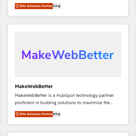
growth. As a triple-accredited HubSpot Solutions
HubSpot’s only Elite Partner with all 8 Accreditations
HubSpot大百科 出版 CRM・AI活用に関するご相談、現
Elite Solutions Partner
5.0
Partner, we specialize in both strategic RevOps
and a 3× Partner of the Year, New Breed turns
状整理の壁打ちなど、構想段階からお気軽にお問い合わ
planning and hands-on technical execution - building
HubSpot into your engine for measurable, durable
せください。
the operational foundation companies need to
growth.
thrive. Industries we specialize in: - Manufacturing -
Healthcare - Financial Services - Managed IT (MSP) -
Franchises - Professional Services - And more! How
we help: ✔️ Full HubSpot implementations and portal
optimization ✔️ Data migrations, CRM architecture,
and reporting foundations ✔️ Custom integrations
and workflow automation ✔️ User adoption
programs, training, and enablement Through project-
MakeWebBetter
based engagements and ongoing RevOps
MakeWebBetter is a HubSpot technology partner
partnerships, we guide organizations through the
proficient in building solutions to maximize the
revenue maturity model - delivering the right
operational efficiency of HubSpot. The fastest-
improvements at the right time so operations
Elite Solutions Partner
4.9
growing tech-enabler & facilitator, MakeWebBetter,
evolve strategically and sustainably as the business
hands you the blend of HubSpot expertise &
grows.
eminent solutions & integrations. Trust us to