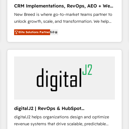
タ品質設計、グループ横断のCRM統合に対応します。
CRM Implementations, RevOps, AEO + Web,
2️⃣ AIエージェント組織構築 営業・マーケティング業務
Demand Gen
New Breed is where go-to-market teams partner to
の一部をAIが自律実行する組織への移行を設計・実装。
unlock growth, scale, and transformation. We help
Breeze・Claude等をHubSpotと連携させ、役割定義・
companies activate HubSpot’s AI-powered
運用ルール・成果指標まで含めて設計します。 3️⃣ 全社
Elite Solutions Partner
5.0
customer platform and operationalize HubSpot’s
DX × AI推進のPMO伴走支援 複数部門をまたぐDX×AI変
Loop Marketing framework through expert-led
革を、構想から実装・定着までPMOとして主導。「設
services, smart agents, and purpose-built apps,
定の代行ではなく、設計の責任」を引き受け、部門横断
tailored to your business. Together, we unlock
の統合・浸透・変革管理を実行します。 ▸ CMS戦略設
results, fast. ⚙️CRM & RevOps: Align all Hubs to your
計・構築：リード獲得・CVR・SEOを前提にした情報設
buyer journey for clean data, scalability, & reporting.
計・導線設計・テンプレート設計をContent Hubで一体
🎯Demand Gen & ABM: Drive pipeline with inbound,
提供。 ▸ 既存CRM・MAからの移行支援：Salesforce・
ABM, AEO, SEO, & paid media that fuel growth. 👩‍💻
Marketo・Pardot等からの移行、カスタム設計、履歴
Web Design: Build high-performing websites with
データ移行と活用設計まで。 ▸ AEO対応：ChatGPT・
UX, messaging, & conversion strategy that drive
Perplexity等のAI検索からの流入・引用を前提にコンテ
results. 🤖AI Strategy: Activate Breeze Agents,
ンツとサイト構造を最適化。 🏆 なぜ100incを選ぶの
digitalJ2 | RevOps & HubSpot
configure HubSpot AI, & maximize AEO with tailored
か？ ✓ HubSpot Eliteパートナー認定 ✓ HubSpotアワ
Implementations
digitalJ2 helps organizations design and optimize
AI services. 🧩Integrations: Extend HubSpot with
ード受賞・HUGリーダー ✓ ISO27001:2022 /
revenue systems that drive scalable, predictable
custom integrations, hosting, & maintenance. As
ISO9001:2015 取得 ✓ 400社以上の導入実績 ✓