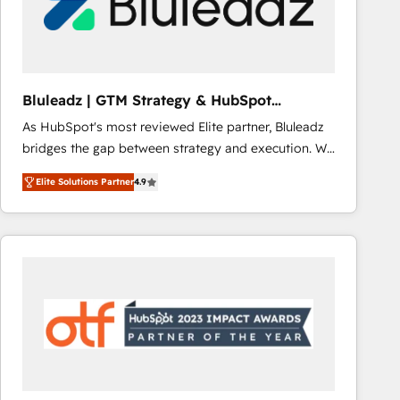
Bluleadz | GTM Strategy & HubSpot
Implementation
As HubSpot's most reviewed Elite partner, Bluleadz
bridges the gap between strategy and execution. We
don't just "set up tools" — we install the GTM
Elite Solutions Partner
4.9
Operating System (GTM OS) to align your leadership
and engineer a portal that drives predictable
revenue velocity. 🚀 GTM Strategy & Alignment
Workshops & Sprints: Identify "Valleys of Death"
stalling growth. Fix your ICP, Math, and Story to stop
"accelerating a mess." ⚙️ Elite Engineering & AI
Scalable Architecture: Zero-technical-debt setup
across all Hubs, validated by our 7 HubSpot
Accreditations. AI-Powered RevOps: Breeze AI,
custom AI agents, and high-integrity migrations for