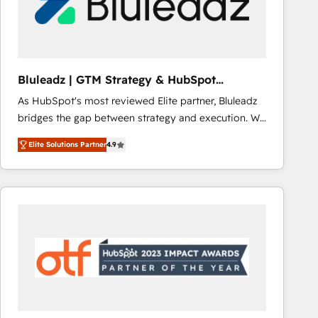
Bluleadz | GTM Strategy & HubSpot
Implementation
As HubSpot's most reviewed Elite partner, Bluleadz
bridges the gap between strategy and execution. We
don't just "set up tools" — we install the GTM
Elite Solutions Partner
4.9
Operating System (GTM OS) to align your leadership
and engineer a portal that drives predictable
revenue velocity. 🚀 GTM Strategy & Alignment
Workshops & Sprints: Identify "Valleys of Death"
stalling growth. Fix your ICP, Math, and Story to stop
"accelerating a mess." ⚙️ Elite Engineering & AI
Scalable Architecture: Zero-technical-debt setup
across all Hubs, validated by our 7 HubSpot
Accreditations. AI-Powered RevOps: Breeze AI,
custom AI agents, and high-integrity migrations for