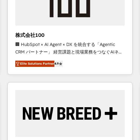
株式会社100
🏢 HubSpot × AI Agent × DX を統合する「Agentic
CRM パートナー」 経営課題と現場業務をつなぐAIネイ
ティブ・エージェンシーとして、HubSpot Eliteの実装
Elite Solutions Partner
4.9
力で顧客フロント業務を再設計します。 💡 100inc は何
をする会社か？ HubSpotを共通基盤に、AIエージェン
トを組み込んだ顧客フロント業務（マーケティング・営
業・CS）を組織全体で設計・実装する日本のAIネイテ
ィブ・エージェンシーです。事業部・グループ会社・部
門が分立する組織で、データと業務プロセスのサイロ化
を、CRMを軸とした全社共通基盤に再構築します。意
思決定者・PMO・現場担当者に並走します。 1️⃣
HubSpot導入・活用支援 顧客データの一元化から、
GTMの見える化・自動化まで。全Hub統合運用、デー