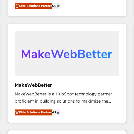
growth. As a triple-accredited HubSpot Solutions
HubSpot’s only Elite Partner with all 8 Accreditations
HubSpot大百科 出版 CRM・AI活用に関するご相談、現
Elite Solutions Partner
5.0
Partner, we specialize in both strategic RevOps
and a 3× Partner of the Year, New Breed turns
状整理の壁打ちなど、構想段階からお気軽にお問い合わ
planning and hands-on technical execution - building
HubSpot into your engine for measurable, durable
せください。
the operational foundation companies need to
growth.
thrive. Industries we specialize in: - Manufacturing -
Healthcare - Financial Services - Managed IT (MSP) -
Franchises - Professional Services - And more! How
we help: ✔️ Full HubSpot implementations and portal
optimization ✔️ Data migrations, CRM architecture,
and reporting foundations ✔️ Custom integrations
and workflow automation ✔️ User adoption
programs, training, and enablement Through project-
MakeWebBetter
based engagements and ongoing RevOps
MakeWebBetter is a HubSpot technology partner
partnerships, we guide organizations through the
proficient in building solutions to maximize the
revenue maturity model - delivering the right
operational efficiency of HubSpot. The fastest-
improvements at the right time so operations
Elite Solutions Partner
4.9
growing tech-enabler & facilitator, MakeWebBetter,
evolve strategically and sustainably as the business
hands you the blend of HubSpot expertise &
grows.
eminent solutions & integrations. Trust us to