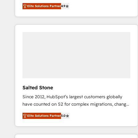
North America. Avec plus de 115 experts en
Elite Solutions Partner
4.9
marketing automation, Growth, Revops, CRM et
webdesign. Markentive is both a consulting firm, a
digital agency and an integrator. With over 115
experts in marketing automation, growth, revops,
CRM and webdesign (We focus on EMEA - USA
customers).
Salted Stone
Since 2012, HubSpot’s largest customers globally
have counted on S2 for complex migrations, change
management, systems integration, and creative
Elite Solutions Partner
5.0
solutions that deliver measurable impact and
transform brand experiences As one of the few full-
service creative agencies in the HubSpot