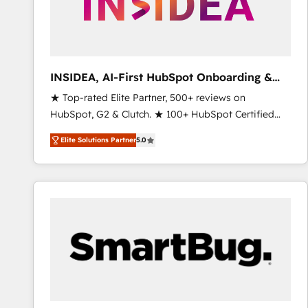
INSIDEA, AI-First HubSpot Onboarding &
RevOps
★ Top-rated Elite Partner, 500+ reviews on
HubSpot, G2 & Clutch. ★ 100+ HubSpot Certified
Experts & Trainers across the team ★ 1,500+
Elite Solutions Partner
5.0
implementations across five continents ★ AI-First,
RevOps-led, Onboarding obsessed ★ Company of
the Year 2024/25 INSIDEA helps growing companies
turn HubSpot into a revenue engine. We onboard
your team, migrate your data, and build AI-powered
workflows that drive adoption from week one, in
your time zone. What we do ➤ Onboarding: Live in
weeks, with workflows built around your business,
not a template. ➤ Migration: Move from any legacy
CRM. Zero downtime, full data integrity. ➤