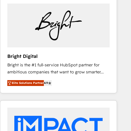
Bright Digital
Bright is the #1 full-service HubSpot partner for
ambitious companies that want to grow smarter.
From HubSpot onboarding, to training, from
Elite Solutions Partner
4.9
developing a new website to lead generation and
digital marketing; we do it all (and with great
results)! In short, our services include: - HubSpot
consultancy: onboarding, training, data migration -
HubSpot development: websites, custom modules,
integrations - Marketing & sales solutions: digital
marketing, advertising, campaigns, content and