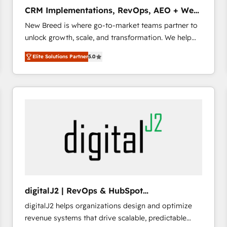
タ品質設計、グループ横断のCRM統合に対応します。
CRM Implementations, RevOps, AEO + Web,
2️⃣ AIエージェント組織構築 営業・マーケティング業務
Demand Gen
New Breed is where go-to-market teams partner to
の一部をAIが自律実行する組織への移行を設計・実装。
unlock growth, scale, and transformation. We help
Breeze・Claude等をHubSpotと連携させ、役割定義・
companies activate HubSpot’s AI-powered
運用ルール・成果指標まで含めて設計します。 3️⃣ 全社
Elite Solutions Partner
5.0
customer platform and operationalize HubSpot’s
DX × AI推進のPMO伴走支援 複数部門をまたぐDX×AI変
Loop Marketing framework through expert-led
革を、構想から実装・定着までPMOとして主導。「設
services, smart agents, and purpose-built apps,
定の代行ではなく、設計の責任」を引き受け、部門横断
tailored to your business. Together, we unlock
の統合・浸透・変革管理を実行します。 ▸ CMS戦略設
results, fast. ⚙️CRM & RevOps: Align all Hubs to your
計・構築：リード獲得・CVR・SEOを前提にした情報設
buyer journey for clean data, scalability, & reporting.
計・導線設計・テンプレート設計をContent Hubで一体
🎯Demand Gen & ABM: Drive pipeline with inbound,
提供。 ▸ 既存CRM・MAからの移行支援：Salesforce・
ABM, AEO, SEO, & paid media that fuel growth. 👩‍💻
Marketo・Pardot等からの移行、カスタム設計、履歴
Web Design: Build high-performing websites with
データ移行と活用設計まで。 ▸ AEO対応：ChatGPT・
UX, messaging, & conversion strategy that drive
Perplexity等のAI検索からの流入・引用を前提にコンテ
results. 🤖AI Strategy: Activate Breeze Agents,
ンツとサイト構造を最適化。 🏆 なぜ100incを選ぶの
digitalJ2 | RevOps & HubSpot
configure HubSpot AI, & maximize AEO with tailored
か？ ✓ HubSpot Eliteパートナー認定 ✓ HubSpotアワ
Implementations
digitalJ2 helps organizations design and optimize
AI services. 🧩Integrations: Extend HubSpot with
ード受賞・HUGリーダー ✓ ISO27001:2022 /
revenue systems that drive scalable, predictable
custom integrations, hosting, & maintenance. As
ISO9001:2015 取得 ✓ 400社以上の導入実績 ✓