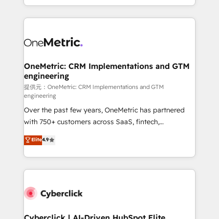
we blend strategy, creativity, and technology to help
to its fullest capacity, improve your current HubSpot
organisations scale smarter and grow stronger.
website, or build your new one.
OneMetric: CRM Implementations and GTM
engineering
提供元：OneMetric: CRM Implementations and GTM
engineering
Over the past few years, OneMetric has partnered
with 750+ customers across SaaS, fintech,
healthcare, real estate, and other industries. With
Elite
4.9
150+ HubSpot-certified experts, we deliver scalable
solutions to complex GTM and RevOps challenges.
Our Expertise 🔹 Onboarding & Implementation:
Accredited HubSpot Partner, ensuring smooth setup
tailored to your GTM motion. 🔹 Migrations:
Accredited HubSpot Partner, ensuring migration
from other CRMs to HubSpot without data loss or
Cyberclick | AI-Driven HubSpot Elite