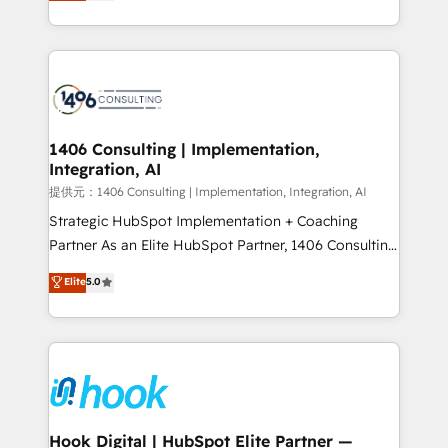
tailored solutions that drive results by leveraging
HubSpot’s platform and data to fuel success.
Technical Solutions: - HubSpot Technical Consulting -
HubSpot CRM Implementation - HubSpot
Onboarding - Data Migration & Integrations -
Technical Audit & Optimization Strategic Solutions: -
Revenue Operations - Inbound Marketing -
1406 Consulting | Implementation,
Integration, AI
Outbound Marketing - HubSpot CMS Website
Design & Development We empower our clients to
提供元：1406 Consulting | Implementation, Integration, AI
reach their full potential by providing transparent,
Strategic HubSpot Implementation + Coaching
relationship-driven support. With over 300 HubSpot
Partner As an Elite HubSpot Partner, 1406 Consulting
certifications and accreditations, we deliver both the
helps mid-market revenue teams transform how
Elite
5.0
technical know-how and strategic guidance you
they sell, market, and serve. We don't just build your
need to succeed.
HubSpot—we teach your team to own it, then stay
to help you keep winning. What We Do ⚙️ CRM
Implementations across Marketing, Sales, Service,
Data & Content 📈 Sales & Marketing Alignment +
Revenue Team Enablement 🤖 Breeze AI & Custom
Agent Creation 🔄 Custom Integrations & Data
Hook Digital | HubSpot Elite Partner —