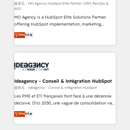
and implementation. - Pre-built and custom
提供元：MO Agency HubSpot Elite Partner: CRM, RevOps &
AEO
integrations across your full tech stack. - Custom
MO Agency is a HubSpot Elite Solutions Partner
object setup, CMS builds, and full-funnel automation.
offering HubSpot implementation, marketing
- Dashboards, lifecycle campaigns, and lead
automation, CRM and RevOps consulting, data
nurturing sequences. - Cross-hub setup across
Elite
5.0
architecture, sales enablement, lifecycle automation,
Marketing, Sales, Operations, and Service Hubs. -
lead scoring and revenue reporting. HubSpot,
Ongoing optimization, managed support, and
Salesforce and integrated enterprise stacks. Digital
scalable retainers. Let’s make HubSpot your most
Marketing, Answer Engine Optimisation, and
powerful growth engine. Built to convert, scale, and
Generative Engine Optimisation (AI Search),
drive results.
HubSpot Content Hub, WordPress development,
B2B SEO, paid media, and content. We work with
Ideagency - Conseil & Intégration HubSpot
enterprise and growth-led companies across
提供元：Ideagency - Conseil & Intégration HubSpot
technology, professional services, financial services
Les PME et ETI françaises font face à une décennie
and industrial sectors. Offices in Johannesburg, Cape
décisive. D'ici 2030, une vague de consolidation va
Town and London. 500+ HubSpot CRM
recomposer le marché. Seules survivront les
Elite
4.9
implementations delivered. AI visibility coverage
entreprises qui auront réussi leur transformation. Le
across ChatGPT, Claude, Perplexity, Gemini and
problème ? 58% des dirigeants savent que l'IA est
Google AI Overviews. HubSpot Impact Award -