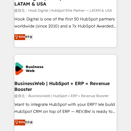
LATAM & USA
Migration Why 1406 We become part of your team.
Your team learns while we build. We fix what others
提供元：Hook Digital | HubSpot Elite Partner — LATAM & USA
broke. Built for mid-market reality—practical
Hook Digital is one of the first 50 HubSpot partners
solutions that work with your actual headcount and
worldwide (since 2010) and a 7x HubSpot Awarded
constraints. By the Numbers 🏆 Top 1% of all
Elite Partner. With 500+ projects across the U.S.,
Elite
4.9
HubSpot partners 🔄 Top 5% globally in client
Brazil, and LATAM, we combine global expertise with
retention 📅 10+ years of consistent results Who We
regional experience. Today, we are Brazil’s largest
Serve Revenue teams, marketing leaders, and sales
HubSpot Elite Partner—trusted by companies across
ops at mid-market companies ready to move
the Americas to scale smarter. ⚙️ CRM
beyond spreadsheets into unified systems that
Implementation & Migration Onboarding across all
drive real business results.
Hubs, plus migrations from Salesforce, Pipedrive, RD
Station, Freshdesk, Intercom, and more. Custom
BusinessWeb | HubSpot + ERP = Revenue
Booster
objects, automations, and integrations built for
growth. 🚀 AI-Driven GTM Orchestration Unify
提供元：BusinessWeb | HubSpot + ERP = Revenue Booster
HubSpot with LinkedIn, WhatsApp, email, paid
Want to integrate HubSpot with your ERP? We build
media, and AI voice to drive pipeline. 🤖 AI Custom
HubSpot CRM on top of ERP — REV.BW is ready to
Agent Development Deploy AI agents for
use business model that you can for fast CRM start
Elite
5.0
prospecting, follow-ups, service triage, and
in your organization. It's not brands that solve