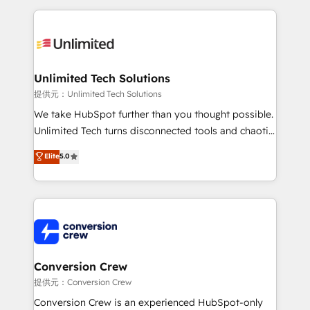
English, Spanish, Portuguese & Italian 👉 Grow
organization. We’re a unique blend of deep HubSpot
smarter with AI and HubSpot.
expertise, strategic thinking, and hands-on
operational know-how. We know that no two
businesses are alike, so we don’t do cookie-cutter
solutions. Instead, we dive in to understand your
Unlimited Tech Solutions
needs, goals, and challenges to deliver solutions that
提供元：Unlimited Tech Solutions
fit like a glove. We’re committed to being both
We take HubSpot further than you thought possible.
highly effective and fun to work with. We believe in
Unlimited Tech turns disconnected tools and chaotic
efficient processes, as well as building great
processes into a seamless, high-performing revenue
Elite
5.0
relationships. Your success is our success, and we’re
engine. We combine RevOps strategy with deep
all in this together! From startup to enterprise, we’ll
technical execution to help teams scale faster—with
make sure your HubSpot setup becomes a
cleaner data, smarter automation, and more
powerhouse of productivity, so you can focus on
predictable revenue. Specialties: · HubSpot
what matters most: growing your business and
Implementation & Migration · Native & Custom
wowing your customers. Let’s make HubSpot work
Integrations · Custom Development · CPQ & FSM ·
smarter for you!
Reporting & Analytics · GTM Architecture · Sales &
Conversion Crew
Marketing Enablement If you’re ready to elevate
提供元：Conversion Crew
HubSpot from “just your CRM” to your growth
Conversion Crew is an experienced HubSpot-only