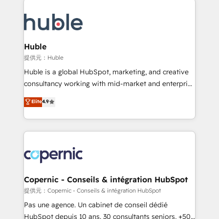
QuickBooks, PandaDoc, ClickUp, Shopify, Mapsly,
consultancy: onboarding, training, data migration -
WooCommerce, BuilderTrend, and more Experience
HubSpot development: websites, custom modules,
the difference — reach out to see how AI + HubSpot
integrations - Marketing & sales solutions: digital
can transform your business.
marketing, advertising, campaigns, content and
Huble
design We connect people, data and technology to
提供元：Huble
improve customer experiences. With our bright
Huble is a global HubSpot, marketing, and creative
people, exciting ideas and can-do mentality, we
consultancy working with mid-market and enterprise
ensure revenue growth on a daily basis. So tell us
businesses. We go beyond implementation, shaping
Elite
4.9
your challenge; our passionate and growth driven
the strategy, processes, and teams that turn
team of 100+ experts is ready for you! Driving digital
HubSpot into a genuine growth engine. Named
growth | www.brightdigital.com
HubSpot's Global Partner of the Year in 2024,
consistently ranked among their top 5 partners
worldwide, and with over 15 years in the ecosystem,
Huble has built a track record that speaks for itself.
One company, one operating model, delivering
Copernic - Conseils & intégration HubSpot
across offices and consulting teams in the UK, USA,
提供元：Copernic - Conseils & intégration HubSpot
Canada, Germany, France, Belgium, Singapore, and
Pas une agence. Un cabinet de conseil dédié
South Africa. Certified compliant with ISO/IEC
HubSpot depuis 10 ans. 30 consultants seniors, +500