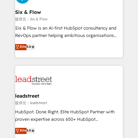
debajo. Te acompañamos a ordenar tu operación
paso a paso, sin frenarla, con la adopción que todos
Six & Flow
buscan y pocos logran. Así HubSpot por fin rinde. Y
提供元：Six & Flow
hay algo más: cada proceso que ordenás construye
Six & Flow is an AI-first HubSpot consultancy and
el contexto real de cómo opera tu empresa —lo
RevOps partner helping ambitious organisations
único que no se compra ni se copia—. En un mundo
grow with clarity, confidence, and intelligence.
Elite
5.0
donde todos tendrán la misma IA, va a ganar quien
Operating across the UK, Netherlands, Ireland, and
tenga el mejor contexto para alimentarla. Sin
Canada, we’ve delivered thousands of successful
contexto, la IA improvisa. Con el tuyo, se vuelve una
HubSpot projects for mid-market and enterprise
ventaja que nadie más tiene. No es teoría: somos
clients worldwide, with over 10 years experience. We
Partner Elite con +700 implementaciones en LATAM.
combine HubSpot, data, and AI to design connected
go-to-market systems that align people, process,
and technology for predictable, scalable revenue
leadstreet
growth. Our expertise spans RevOps, CRM and data
提供元：leadstreet
architecture, AI enablement, and strategic marketing,
HubSpot. Done Right. Elite HubSpot Partner with
delivered through our proprietary FLAIR framework
proven expertise across 650+ HubSpot
for responsible AI adoption. As a HubSpot Elite
implementations. With 12+ years of HubSpot
Elite
5.0
Partner and ISO 27001:2022 certified consultancy,
experience, we help you use the HubSpot platform