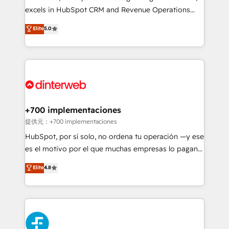
SaaS, Software Dev & IT and consulting, make the
excels in HubSpot CRM and Revenue Operations
most out of their HubSpot experience operating in
(RevOps) services to boost B2B sales and growth.
Elite
5.0
the United States, EU, UAE, Mexico and Latin
As a top HubSpot Elite Partner, we specialize in
America. From casual user to super fan: make
custom HubSpot CRM solutions. Our experts design,
HubSpot an experience you LOVE!
implement, and optimize systems to enhance user
experience, functionality, and adoption across sales,
marketing, and service teams. From setup to
refinement, we streamline workflows, improve lead
management, and speed up deal closures. With 500+
+700 implementaciones
projects completed, our Agile approach ensures your
提供元：+700 implementaciones
HubSpot CRM drives measurable results. Our
HubSpot, por sí solo, no ordena tu operación —y ese
RevOps services align your sales, marketing, and
es el motivo por el que muchas empresas lo pagan y
customer success teams for peak performance. We
aun así no crecen. Suele ser un círculo: procesos que
Elite
4.8
optimize the revenue lifecycle—lead generation to
no generan datos confiables, datos que no permiten
retention—by refining processes and eliminating
decidir bien, y decisiones que no logran mejorar los
inefficiencies. Using HubSpot tools and data-driven
procesos. Y así, vuelta tras vuelta, el negocio gira sin
strategies, we create scalable solutions that
avanzar —un problema que tiene menos que ver con
maximize profitability and adapt to your goals.
el CRM y más con cómo opera la empresa por