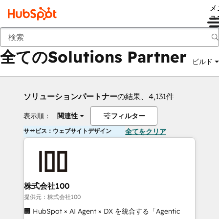
メ
ュ
戻る
全てのSolutions Partner
ビルド
ソリューションパートナー
の結果、4,131件
表示順：
関連性
フィルター
サービス：ウェブサイトデザイン
全てをクリア
株式会社100
提供元：株式会社100
🏢 HubSpot × AI Agent × DX を統合する「Agentic