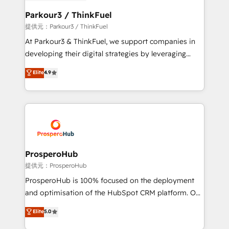
automation, and revenue intelligence to help
companies scale faster and smarter. 🔹 BOOMS:
Parkour3 / ThinkFuel
Demand generation for all your buyers With BOOMS,
提供元：Parkour3 / ThinkFuel
you invest in 100% of your buyers, accelerating your
At Parkour3 & ThinkFuel, we support companies in
growth and positioning yourself as an undisputed
developing their digital strategies by leveraging
leader. 🔹 BOOST: Optimize your digital
technologies and automating their marketing and
Elite
4.9
transformation process A methodology designed to
sales processes to generate growth. Our offer spans
implement HubSpot effectively and optimize your
from Strategy to Operations. We specialize in CRM
digital processes. 🔹 Trusted by Industry Leaders
onboarding and implementation, web design, sales
With an average rating of 4.9/5 and a proven track
& marketing automation, and digital marketing. With
record of business transformation, our growth-first
extensive experience working with tech companies
approach has helped brands dominate their
and manufacturers since 2002, we are committed to
markets.
empowering our clients and developing their
ProsperoHub
autonomy. Get to grips with HubSpot through
提供元：ProsperoHub
guided implementation and seamless integration of
ProsperoHub is 100% focused on the deployment
the CRM platform into your digital ecosystem. Would
and optimisation of the HubSpot CRM platform. Our
you like support in deploying your inbound
highly experienced team of solutions experts will
Elite
5.0
marketing strategy? We'll provide support tailored
ensure that you achieve maximum adoption and
to your needs and sales objectives. With 125+