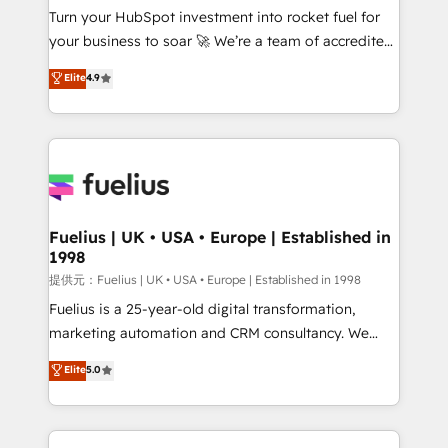
Turn your HubSpot investment into rocket fuel for
'GuardHub' governance framework, based on ISO
your business to soar 🚀 We’re a team of accredited
42001 - helping you 'organise complexity' 𝗥𝗲𝗮𝗱𝘆
HubSpot experts ready to help you. We can
𝗳𝗼𝗿 𝘁𝗵𝗲 𝗻𝗲𝘅𝘁 𝘀𝘁𝗲𝗽? Click the 👈 '𝗖𝗼𝗻𝘁𝗮𝗰𝘁
Elite
4.9
implement the platform into complex business
𝗯𝘂𝘀𝗶𝗻𝗲𝘀𝘀' button to get in touch (𝘸𝘦'𝘳𝘦 𝘴𝘶𝘱𝘦𝘳
environments, optimise what you've got and make
𝘳𝘦𝘴𝘱𝘰𝘯𝘴𝘪𝘷𝘦)
sure you can actually use it, build your website in
HubSpot or create an inbound marketing strategy
for you and execute it on HubSpot. We are on the
G-Cloud 14 CCS (Crown Commercial Service)
framework, meaning we've been accredited by
Fuelius | UK • USA • Europe | Established in
1998
HubSpot and vetted by the CCS, which means we
can support public sector companies as well the
提供元：Fuelius | UK • USA • Europe | Established in 1998
other ones listed in our profile. Our services: -
Fuelius is a 25-year-old digital transformation,
HubSpot implementation - HubSpot CMS website
marketing automation and CRM consultancy. We
build We can do lots of things. But everything we do
enable mid-market and enterprise clients to
Elite
5.0
is there for you to: - Grow revenue, and run your
maximise their return from digital and fuel their
business more efficiently - Build stronger
growth. We modernise platforms, streamline
relationships with customers - Make better
operations that are causing inefficiencies, improve