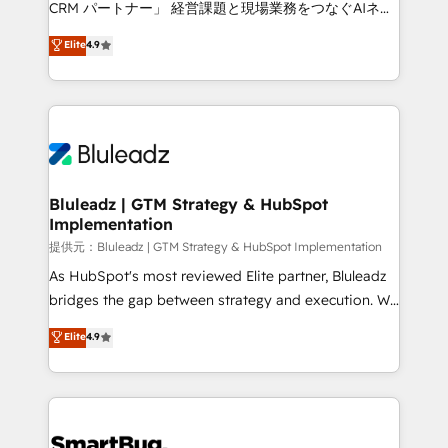
CRM パートナー」 経営課題と現場業務をつなぐAIネイ
ティブ・エージェンシーとして、HubSpot Eliteの実装
Elite
4.9
力で顧客フロント業務を再設計します。 💡 100inc は何
をする会社か？ HubSpotを共通基盤に、AIエージェン
トを組み込んだ顧客フロント業務（マーケティング・営
業・CS）を組織全体で設計・実装する日本のAIネイテ
ィブ・エージェンシーです。事業部・グループ会社・部
門が分立する組織で、データと業務プロセスのサイロ化
を、CRMを軸とした全社共通基盤に再構築します。意
Bluleadz | GTM Strategy & HubSpot
Implementation
思決定者・PMO・現場担当者に並走します。 1️⃣
HubSpot導入・活用支援 顧客データの一元化から、
提供元：Bluleadz | GTM Strategy & HubSpot Implementation
GTMの見える化・自動化まで。全Hub統合運用、デー
As HubSpot's most reviewed Elite partner, Bluleadz
タ品質設計、グループ横断のCRM統合に対応します。
bridges the gap between strategy and execution. We
2️⃣ AIエージェント組織構築 営業・マーケティング業務
don't just "set up tools" — we install the GTM
Elite
4.9
の一部をAIが自律実行する組織への移行を設計・実装。
Operating System (GTM OS) to align your leadership
Breeze・Claude等をHubSpotと連携させ、役割定義・
and engineer a portal that drives predictable
運用ルール・成果指標まで含めて設計します。 3️⃣ 全社
revenue velocity. 🚀 GTM Strategy & Alignment
DX × AI推進のPMO伴走支援 複数部門をまたぐDX×AI変
Workshops & Sprints: Identify "Valleys of Death"
革を、構想から実装・定着までPMOとして主導。「設
stalling growth. Fix your ICP, Math, and Story to stop