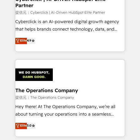
Partner
downtime. 🔹 RevOps Strategy: Align teams,
processes, and data to drive revenue efficiency. 🔹
提供元：Cyberclick | AI-Driven HubSpot Elite Partner
Integrations: Connect HubSpot with your tech stack
Cyberclick is an AI-powered digital growth agency
for better adoption. 🔹 Custom Solutions: Build
that helps brands connect technology, data, and
tailored apps, workflows, and configurations. We are
creativity to achieve measurable results. Founded in
Elite
4.9
SOC 2 Type II and ISO 27001 certified, reinforcing
Barcelona and operating across Spain, LATAM, and
our commitment to data security and compliance. At
the UK, we support global companies in building
OneMetric, we help revenue teams focus on the
smarter marketing, sales, and customer success
OneMetric that matters most: revenue.
strategies. As the only HubSpot Elite Partner in
Iberia (Spain & Portugal), we combine human insight
with intelligent automation to drive sustainable
growth. Our multidisciplinary team designs solutions
The Operations Company
that simplify complexity, boost performance, and
提供元：The Operations Company
turn innovation into real impact. 🌍 Highlights •
Hey there! At The Operations Company, we’re all
HubSpot Partner since 2012 • 2022 EMEA Impact
about turning your operations into a seamless
Award: Best Integration • 150+ successful HubSpot
experience that powers real results. We specialize in
Elite
5.0
projects • Clients in 30+ industries • Proprietary
transforming complex systems into efficient,
technology for integrations • Multilingual team:
scalable solutions that work across your entire