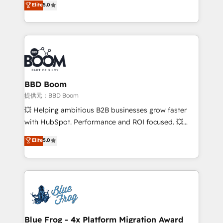
Elite
5.0
measurable, scalable growth. From onboarding to
inbound, automatisation marketing, ABM, IA,
enterprise-grade campaigns, our in-house team
emailing) Informations clés : - 10 ans d'expérience -
builds scalable strategies that drive long-term
100+ intégrations CRM HubSpot réussies - 40
revenue. ⚙️ HubSpot Integration & Optimization •
experts conseil - 150 certifications HubSpot
Seamless CRM, CMS, and automation setup •
cumulées
Complex platform migrations and data cleanups •
Custom APIs and third-party integrations 📈 End-to-
BBD Boom
End Revenue Acceleration • Lifecycle marketing and
提供元：BBD Boom
pipeline growth programs • Sales enablement tools
💥 Helping ambitious B2B businesses grow faster
and CRM optimization • Retention strategies with
with HubSpot. Performance and ROI focused. 💥
customer journey mapping 🏅 Elite-Level HubSpot
BBD Boom is the HubSpot partner that can help you
Elite
5.0
Execution • 750+ onboardings and 2,000+
to HubSpot Better. We work with your teams to
implementations • Deep expertise across marketing,
solve all your HubSpot challenges and improve user
sales, and service hubs • Built-in flexibility for
adoption, sales process and marketing results.
startups to global brands
Services 📚 Onboarding your team to HubSpot for
the first time 🔧 Designing and optimising your
HubSpot set-up for better results 🌐 Website design
and build using HubSpot 🔌 Integrating HubSpot
Blue Frog - 4x Platform Migration Award