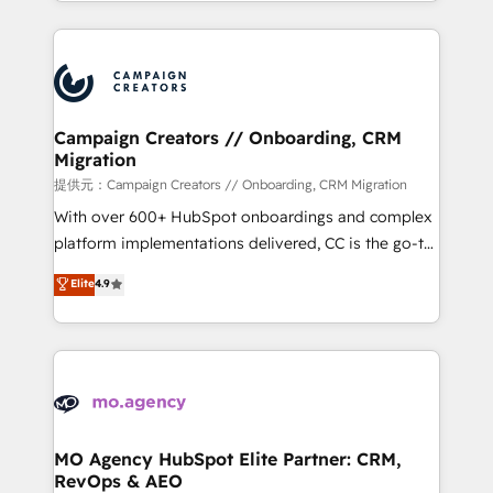
ROI from your HubSpot investment. Use our
certifications, we are part of the most certified
extensive HubSpot, sales, marketing, service and
Canadian agencies, and we both hold Onboarding
integrations expertise to lead your team on their
Accreditations. Based in Canada (coast to coast), our
HubSpot journey, design and implement your
services are offered in both English & French.
processes and skilfully bring your revenue
infrastructure to life. Our collaborative approach
Campaign Creators // Onboarding, CRM
Migration
keeps you in control whilst we plan and support the
route to your revenue goals. We have successfully
提供元：Campaign Creators // Onboarding, CRM Migration
supported over 500 organisations with HubSpot
With over 600+ HubSpot onboardings and complex
implementation, optimisation, training, and
platform implementations delivered, CC is the go-to
adoption assurance. Our tried and tested Roadmap
Elite Solutions Partner for businesses ready to
Elite
4.9
methodology will ensure that you receive the best
migrate, replatform, and scale smarter. We specialize
deployment experience possible. Whether you are
in high-impact CRM and CMS migrations and
new to HubSpot or seeking to turn around a poor
onboarding from platforms like Salesforce, NetSuite,
install, our team have the change management
Zoho, Pardot, Marketo, Microsoft Dynamics, Wix,
expertise to deliver the solutions you need.
WordPress and legacy CRMs, turning fragmented
systems into unified, growth-ready HubSpot
architectures that accelerate revenue operations and
MO Agency HubSpot Elite Partner: CRM,
RevOps & AEO
performance. - Multi-object CRM migration, cleanup,