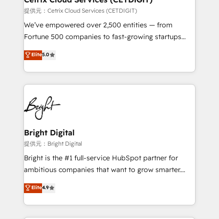
Integrations HubSpot Impact Award 🏆2019
提供元：Cetrix Cloud Services (CETDIGIT)
Marketing Enablement HubSpot Impact Award 🏆
We’ve empowered over 2,500 entities — from
2018 Website Design HubSpot Impact Award 🏆2017
Fortune 500 companies to fast-growing startups
Website Design HubSpot Impact Award 🏆2016
and nonprofits — to streamline operations, scale
Elite
5.0
Growth-Driven Design Agency of the Year 🏆2016
revenue, and unlock the full potential of HubSpot.
Sales Enablement HubSpot Impact Award 🏆2015
With deep technical and industry expertise, we fuse
Growth-Driven Design Agency of the Year 🏆2015
automation, integration, and AI innovation to deliver
Became the 5th Agency to reach Diamond 🏆2014
lasting impact. We specialize in: • Turnkey and end-
HubSpot COS Performance Award 🏆2014 HubSpot
to-end HubSpot implementations • Onboarding for
COS Design Award 🏆2013 HubSpot Marketplace
Sales, Service, Marketing & Content Hubs • AI voice
Provider of the Year 🏆2011 Became a HubSpot
and chat agents, predictive automation, and smart
Bright Digital
Partner 📆Founded in 1997
workflows • Salesforce + HubSpot integration •
提供元：Bright Digital
Website design and CMS development • ERP
Bright is the #1 full-service HubSpot partner for
integration: SAP, NetSuite, Microsoft Dynamics, … •
ambitious companies that want to grow smarter.
Data cleansing and CRM migration from any
From HubSpot onboarding, to training, from
Elite
4.9
platform • Client/member portals built on HubSpot •
developing a new website to lead generation and
CaterSuite for the catering industry • Custom and
digital marketing; we do it all (and with great
complex integrations: SAM.gov, GovWin,
results)! In short, our services include: - HubSpot