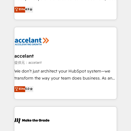
27001:2022 and ISO 9001:2015 across all seven
clients, un ROI mesurable. Notre mission : faire de
Elite
4.9
international offices and 175+ employees.
HubSpot un vrai levier de performance pour votre
organisation. Cela passe par la compréhension de
vos processus, la fiabilisation de vos données et
l'alignement de vos équipes — avant même d'ouvrir
la plateforme. Nos domaines d'intervention : -
Intégration & paramétrage HubSpot - Migration CRM
& reprise de données - Stratégie RevOps &
accelant
alignement Marketing / Sales - Data, reporting &
提供元：accelant
tableaux de bord - Onboarding, audit &
We don’t just architect your HubSpot system—we
optimisation - Intégrations métiers (ERP, téléphonie,
transform the way your team does business. As an
e-commerce) - Formation & accompagnement au
Elite HubSpot Solutions Partner, we specialize in
Elite
5.0
changement Nous intervenons auprès des PME, ETI
creating tailored, end-to-end CRM solutions that
et grandes entreprises en France et à l'international,
accelerate growth, improve operational efficiency,
dans des secteurs variés : SaaS, immobilier,
and ensure faster time to value on HubSpot. What
industrie, éducation, banque & assurance, transport
sets us apart? Our people-centric approach. From
& logistique.
day one, our team takes the time to deeply
understand your unique needs, crafting custom