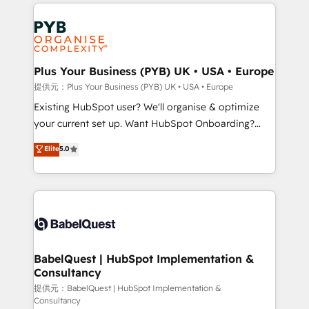
vitale pour leur survie. Mais 57% n'ont aucune
Customer First HubSpot Impact Award - Integrations
stratégie. Et 43% ne maîtrisent même pas leurs
Innovation HubSpot Impact Award - Platform
données. C'est le paradoxe français : conscience
Migration Excellence HubSpot Impact Award -
totale, action nulle. La solution s'appelle l'Entreprise
Platform Excellence 35+ full-time HubSpot
Augmentée. Ce n'est pas une entreprise qui utilise
Plus Your Business (PYB) UK • USA • Europe
professionals.
l'IA. C'est une organisation qui a réussi la symbiose
提供元：Plus Your Business (PYB) UK • USA • Europe
entre l'expertise humaine et l'intelligence artificielle.
Existing HubSpot user? We'll organise & optimize
Pas pour remplacer l'humain, mais pour l'augmenter.
your current set up. Want HubSpot Onboarding?
Chez Ideagency, nous accompagnons cette
We'll customise your CRM & automate your business
Elite
5.0
transformation. D'abord les fondations : des
processes. Welcome to our Profile! We can help
données unifiées, des processus alignés. Ensuite
with... • CRM implementation, reports & workflows,
l'augmentation : l'IA là où elle crée de la valeur. Et
and team training • CRM migration: Salesforce,
surtout : l'humain qui reste au centre. Parce que la
Pipedrive, Dynamics etc • Technical projects inc.
vraie performance vient de l'intérieur. Act Inside.
Custom API integrations & ERP systems inc. SAP and
Stand Out.
Netsuite A little about us... • Boutique 'Elite' Team (12
super skilled members) • 150+ Clients for Sales Hub,
BabelQuest | HubSpot Implementation &
Consultancy
Marketing Hub, Service Hub, Data Hub and Website
(CMS) • ISO/IEC 27001:2022, ISO 9001:2015 and
提供元：BabelQuest | HubSpot Implementation &
Consultancy
now... ISO 42001: 2023 certified • Exclusive AI