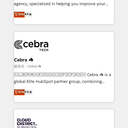
infrastructure—let’s talk.
agency, specialized in helping you improve your
online processes. This means we help you with: -
Elite
4.9
Implementing HubSpot (CRM, Marketing, Sales,
Service and Operations) - Developing fast, good-
looking websites in the HubSpot CMS - Building
(custom) integrations between HubSpot and other
systems you use You need a clear method to reach
your goals. Therefore, we take a critical look at your
current processes together, from which we create a
Cebra 🦓
focused action plan. By implementing these steps in
提供元：Cebra 🦓
your day-to-day business, you will start to see
🇨🇱🇧🇷🇲🇽🇪🇸🇺🇸🇨🇴🇵🇪🇵🇦🇸🇻 Cebra 🦓 is a
results fast. This creates space for growth! Want to
global Elite HubSpot partner group, combining
know how we can help? Contact us to set up a
technology, marketing and media expertise across
Elite
5.0
meeting!
Latin America and Southern Europe, with teams
across 9 countries. Born in Chile, we combine local
insight with international reach to help businesses
grow. For over 12 years, we’ve delivered 500+
HubSpot implementations, building end-to-end