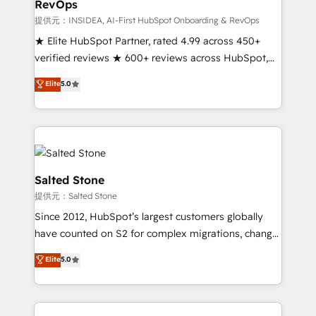
RevOps
future.” Others agree it is proof of trust built through
measurable impact.
提供元：INSIDEA, AI-First HubSpot Onboarding & RevOps
★ Elite HubSpot Partner, rated 4.99 across 450+
verified reviews ★ 600+ reviews across HubSpot,
G2 & Clutch ★ 150+ in-house HubSpot-certified
Elite
5.0
experts ★ 1,500+ implementations across 25+
countries ★ AI-first, RevOps-led, onboarding-
obsessed INSIDEA helps growing companies turn
HubSpot into a revenue engine. We onboard your
team, migrate your data, and build AI-powered
workflows that drive adoption from week one, in
Salted Stone
your time zone. What we do: ➤ Onboarding: Live in
提供元：Salted Stone
weeks, with workflows built around your business,
Since 2012, HubSpot’s largest customers globally
not a template. ➤ Migration: Move from any legacy
have counted on S2 for complex migrations, change
CRM. Zero downtime, full data integrity. ➤
management, systems integration, and creative
Implementation: Configure HubSpot to run your
Elite
5.0
solutions that deliver measurable impact and
revenue process. Sales, marketing, and service wired
transform brand experiences As one of the few full-
together. ➤ AI and Integrations: Layer Breeze AI,
service creative agencies in the HubSpot
custom agents, and APIs to remove manual work. ➤