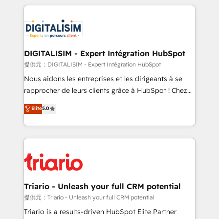
ecosystem as a reliable partner capable of delivering
strengthen your digital transformation and minimize
remarkable experiences for our most sophisticated
costs. As HubSpot's Advanced Accredited CRM
clients.” - Brian Garvey, VP, Solutions Partner
Implementation partner, we provide expertise to
Program, HubSpot.
drive your business forward. Since 2015 we are fully
dedicated to HubSpot and with an experienced
DIGITALISIM - Expert Intégration HubSpot
team (50+), we work with reputable companies in
提供元：DIGITALISIM - Expert Intégration HubSpot
B2B sectors such as manufacturing, SaaS and
Nous aidons les entreprises et les dirigeants à se
business services. We prepare a customized
rapprocher de leurs clients grâce à HubSpot ! Chez
business case that demonstrates the value and
DIGITALISIM, nous avons l'intime conviction que la
Elite
5.0
impact of your digital transformation, including a
réussite des entreprises passe par l’innovation web,
detailed financial rationale with a focus on ROI and
le marketing digital, et la relation client ! C'est
TCO. As a trusted extension of your team, we
pourquoi, nos experts sont à la fois capables de
believe in the power of partnership. Together, we
gérer votre projet de création de site internet, votre
embark on a transformational journey that sets your
référencement, votre stratégie digitale et le pilotage
business up for long-term success. Unlock your
et l'intégration d'HubSpot ! Les grandes phases d'un
business. If not now, when?
projet HubSpot avec DIGITALISIM : 🧽 Nettoyage,
Triario - Unleash your full CRM potential
migration et intégration des bases de données. 🚀
提供元：Triario - Unleash your full CRM potential
Développement des interfaces avec vos logiciels
Triario is a results-driven HubSpot Elite Partner