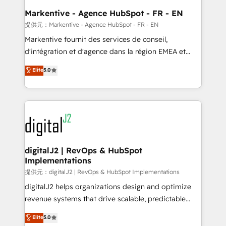
Personal Consultant + Tech Team to handle the
Markentive - Agence HubSpot - FR - EN
heavy lifting of mapping out AND building your ideal
提供元：Markentive - Agence HubSpot - FR - EN
system. + Get best practices and 'don't know what
Markentive fournit des services de conseil,
you don't know' recommendations to maximize
d'intégration et d'agence dans la région EMEA et
conversions! OTF is an Elite Partner (top 1% of
North America. Avec plus de 115 experts en
Elite
5.0
6,500+ Partners) and was named 2023 HubSpot
marketing automation, Growth, Revops, CRM et
Partner of the Year 💥 Trusted by 2,500+ companies
webdesign. Markentive is both a consulting firm, a
to help them scale and close more business, by
digital agency and an integrator. With over 115
using HubSpot (the right way). ⭐️ Here's more info:
experts in marketing automation, growth, revops,
www.onthefuze.com/hubspot-admin Contact us to
CRM and webdesign (We focus on EMEA - USA
learn more!
customers).
digitalJ2 | RevOps & HubSpot
Implementations
提供元：digitalJ2 | RevOps & HubSpot Implementations
digitalJ2 helps organizations design and optimize
revenue systems that drive scalable, predictable
growth. As a triple-accredited HubSpot Solutions
Elite
5.0
Partner, we specialize in both strategic RevOps