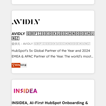
planning and hands-on technical execution - building
the operational foundation companies need to
thrive. Industries we specialize in: - Manufacturing -
Healthcare - Financial Services - Managed IT (MSP) -
Franchises - Professional Services - And more! How
we help: ✔️ Full HubSpot implementations and portal
AVIDLY 🇬🇧🇫🇮🇸🇪🇩🇰🇺🇸🇨🇦🇳🇴🇩🇪🇦🇺
🇳🇿
optimization ✔️ Data migrations, CRM architecture,
and reporting foundations ✔️ Custom integrations
提供元：AVIDLY 🇬🇧🇫🇮🇸🇪🇩🇰🇺🇸🇨🇦🇳🇴🇩🇪🇦🇺🇳🇿
and workflow automation ✔️ User adoption
HubSpot’s 5x Global Partner of the Year and 2024
programs, training, and enablement Through project-
EMEA & APAC Partner of the Year. The world’s most
based engagements and ongoing RevOps
experienced and fully accredited HubSpot Solutions
Elite
5.0
partnerships, we guide organizations through the
Partner. 🚀 With 2,750+ HubSpot projects delivered
revenue maturity model - delivering the right
and 370+ specialists across EMEA, APAC and NAM,
improvements at the right time so operations
we de-risk complex CRM programmes and
evolve strategically and sustainably as the business
accelerate ROI across every HubSpot Hub. 🧭 From
grows.
multi-region migrations to AI-powered automation,
we turn complexity into clarity, human at global
scale. 🏆 HubSpot’s CEO called us “the partner of the
INSIDEA, AI-First HubSpot Onboarding &