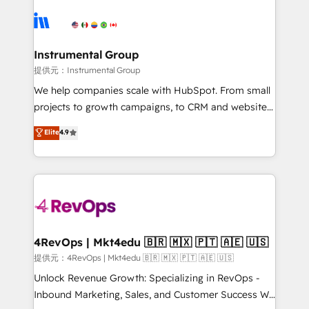
ecosystem, we blend strategy, technology, & award-
Ongoing Management: Monthly tune-ups, feature
winning design to build scalable, globally
rollouts, adoption coaching. Buying HubSpot,
regionalized HubSpot websites, integrated
switching to it, or reviving a stale portal? We are
marketing campaigns, & RevOps frameworks that
Instrumental Group
built for the work.
fuel long-term success We connect the entire
提供元：Instrumental Group
customer lifecycle through seamless integrations,
We help companies scale with HubSpot. From small
ensure long-term adoption with change-
projects to growth campaigns, to CRM and websites.
management programs, and align marketing, sales,
Hire an agency that's experienced in every inch of
Elite
4.9
and service to drive sustainable growth With 6 key
HubSpot and willing to work hand-in-hand with your
HubSpot accreditations and experience across
team to simplify the complex and build a better
hundreds of organizations in dozens of industries,
experience for your team and customers.
there’s a good chance one of our globally integrated
teams has worked with clients just like you Let’s
explore whether S2 is the partner you’ve been
looking for...and get your next big initiative moving!
4RevOps | Mkt4edu 🇧🇷 🇲🇽 🇵🇹 🇦🇪 🇺🇸
提供元：4RevOps | Mkt4edu 🇧🇷 🇲🇽 🇵🇹 🇦🇪 🇺🇸
Unlock Revenue Growth: Specializing in RevOps -
Inbound Marketing, Sales, and Customer Success We