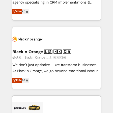
métiers ⚙️ Configuration de la plateforme HubSpot
agency specializing in CRM implementations &
📈 Configuration de rapports et tableaux de bord 🤝
migrations, Revenue Operations, Custom
Elite
5.0
Book Process & Guidelines utilisateurs 🎓
Integrations, Custom AI agents and AI-ready Website
Formations des utilisateurs
Design With over 15 years of experience, we help
companies bridge the gap between marketing, sales,
and customer success through smart automation,
data hygiene, and tailored HubSpot solutions. Our
clients choose us because we blend the expertise of
a global consultancy with the care and agility of a
Black n Orange 🇺🇸 🇲🇽 🇨🇦
boutique firm. At Triario, we’re big enough to deliver
提供元：Black n Orange 🇺🇸 🇲🇽 🇨🇦
but small enough to listen. Our Services: HubSpot
We don’t just optimize — we transform businesses.
implementations & data migration Custom AI agents
At Black n Orange, we go beyond traditional Inbound
Revenue Operations API integrations AI-ready
Marketing with our exclusive methodologies:
Elite
5.0
Website design Let’s turn your CRM into your growth
BOOMS and BOOST. Together, they form a powerful
engine!
combination that has driven success for over 800
businesses worldwide. As Elite HubSpot Partners, we
specialize in crafting high-performance growth
strategies that integrate data-driven marketing,