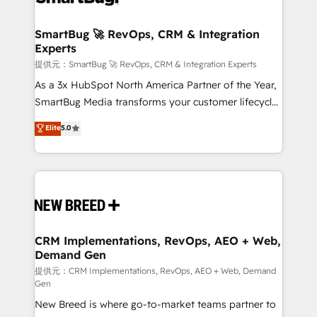
定の代行ではなく、設計の責任」を引き受け、部門横断
"accelerating a mess." ⚙️ Elite Engineering & AI
の統合・浸透・変革管理を実行します。 ▸ CMS戦略設
Scalable Architecture: Zero-technical-debt setup
SmartBug 🚀 RevOps, CRM & Integration
計・構築：リード獲得・CVR・SEOを前提にした情報設
Experts
across all Hubs, validated by our 7 HubSpot
計・導線設計・テンプレート設計をContent Hubで一体
Accreditations. AI-Powered RevOps: Breeze AI,
提供元：SmartBug 🚀 RevOps, CRM & Integration Experts
提供。 ▸ 既存CRM・MAからの移行支援：Salesforce・
custom AI agents, and high-integrity migrations for
As a 3x HubSpot North America Partner of the Year,
Marketo・Pardot等からの移行、カスタム設計、履歴
total reporting clarity. Security & Compliance: SOC 2
SmartBug Media transforms your customer lifecycle
データ移行と活用設計まで。 ▸ AEO対応：ChatGPT・
Type II and HIPAA attested for enterprise-grade data
into a revenue engine. Our unified ecosystem
Elite
5.0
Perplexity等のAI検索からの流入・引用を前提にコンテ
security. 🏆 Why Bluleadz? GTM OS Partner | 16+
includes specialized divisions Globalia (AI &
ンツとサイト構造を最適化。 🏆 なぜ100incを選ぶの
Years Experience | 1,000+ Five-Star Reviews
Software) and Point Success Media (Paid Media),
か？ ✓ HubSpot Eliteパートナー認定 ✓ HubSpotアワ
making this the official home for all three brands. 🔄
ード受賞・HUGリーダー ✓ ISO27001:2022 /
Implementation & Integration - Seamless migrations
ISO9001:2015 取得 ✓ 400社以上の導入実績 ✓
and system integrations powered by Globalia’s
HubSpot大百科 出版 CRM・AI活用に関するご相談、現
technical development team. - 19 HubSpot-certified
状整理の壁打ちなど、構想段階からお気軽にお問い合わ
trainers to drive platform adoption. 📈 Revenue
CRM Implementations, RevOps, AEO + Web,
せください。
Demand Gen
Generation - Full-funnel marketing and high-
performance advertising via Point Success Media. -
提供元：CRM Implementations, RevOps, AEO + Web, Demand
Gen
Expert deployment of Breeze AI and custom agents
New Breed is where go-to-market teams partner to
to automate growth. 🏆 Elite Excellence - 8 platform