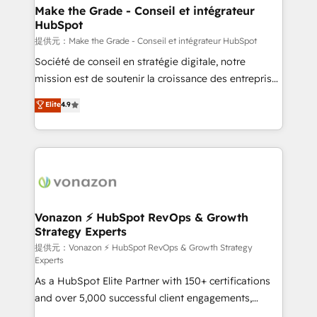
strategies that deliver impactful results. Our mission
Make the Grade - Conseil et intégrateur
HubSpot
is to empower you to unlock HubSpot’s full potential
—faster. Through expert training, unmatched
提供元：Make the Grade - Conseil et intégrateur HubSpot
responsiveness, and ongoing support, we equip
Société de conseil en stratégie digitale, notre
your team to adopt new systems with confidence
mission est de soutenir la croissance des entreprises
and achieve a unified, data-driven approach to
B2B à travers l’acquisition de nouveaux clients,
Elite
4.9
customer engagement.
l'intégration CRM et le développement des revenus
auprès de vos comptes existants. En France et à
l'international, nous travaillons avec des ETI
ambitieuses, des grands groupes voulant aller au-
delà d’une simple transformation digitale et des
startups florissantes. Nos 3 grandes expertises sont :
➤ L’intégration de CRM et de méthodologie RevOps
Vonazon ⚡ HubSpot RevOps & Growth
Strategy Experts
pour aligner les équipes marketing, commerciales et
support client (data migration, synchronisation API,
提供元：Vonazon ⚡ HubSpot RevOps & Growth Strategy
Experts
audit et maintenance) ➤ La création de sites internet
As a HubSpot Elite Partner with 150+ certifications
de conversion qui transforment les visiteurs en
and over 5,000 successful client engagements,
opportunités d'affaires ➤ La mise en place de
Vonazon turns marketing complexity into
stratégies d'acquisition marketing (SEO, SEA,