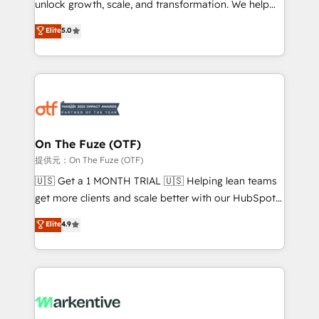
unlock growth, scale, and transformation. We help
accreditations and deep HIPAA-compliance
companies activate HubSpot’s AI-powered
expertise. - A team of 250+ experts dedicated to
Elite
5.0
customer platform and operationalize HubSpot’s
your resilient growth.
Loop Marketing framework through expert-led
services, smart agents, and purpose-built apps,
tailored to your business. Together, we unlock
results, fast. ⚙️CRM & RevOps: Align all Hubs to your
buyer journey for clean data, scalability, & reporting.
🎯Demand Gen & ABM: Drive pipeline with inbound,
On The Fuze (OTF)
ABM, AEO, SEO, & paid media. 👩‍💻Web Design:
提供元：On The Fuze (OTF)
Build high-performing websites with UX, messaging,
🇺🇸 Get a 1 MONTH TRIAL 🇺🇸 Helping lean teams
& conversion strategy that drive results. 🤖AI
get more clients and scale better with our HubSpot
Strategy: Activate Breeze Agents, configure HubSpot
Consulting & 'Done For You' Services. 🚀 Who We
Elite
4.9
AI, & maximize AEO with tailored AI services. 🧩
Work With 🚀 We help lean, growing companies: -
Integrations: Extend HubSpot with custom
Win more business - Reduce no-shows - Improve
integrations, hosting, & maintenance.
lead & deal conversion rates - Scale with less
headcount ...by using HubSpot's full capabilities. 🤓
What do you get? 🤓 Our client's are too busy to
learn the ins-and-outs of HubSpot. We give you a