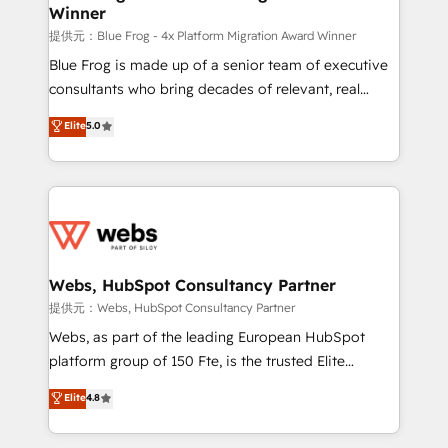
Winner
with other systems 🎓 Training your teams to be
HubSpot pros 📊 Lead generation services using
提供元：Blue Frog - 4x Platform Migration Award Winner
HubSpot Why us? - SIX HubSpot Accreditations -
Blue Frog is made up of a senior team of executive
awarded by HubSpot after a rigorous process for
consultants who bring decades of relevant, real
CRM, Solutions Architecture, Onboarding , Data
world experience to our client engagements. "Blue
Elite
5.0
Migration, Custom Integration & Platform
Frog is a top, trusted partner in HubSpot's
Enablement -Onboarded over 500 businesses to
ecosystem for a reason. Their team brings over a
HubSpot -Top 1% of partners worldwide -In-house
decade of experience to the table, along with deep
team of 25+ experts Contact us today to help you
knowledge of the HubSpot platform and strategies
get more from your investment in HubSpot.
for driving growth. They are committed to helping
www.bbdboom.com
our customers grow and finding solutions that fit
their unique business needs. We are thrilled to have
Webs, HubSpot Consultancy Partner
Blue Frog in the HubSpot ecosystem leading the
提供元：Webs, HubSpot Consultancy Partner
way for customers!" - Yamini Rangan, CEO of
Webs, as part of the leading European HubSpot
HubSpot “Our experience with the team at Blue Frog
platform group of 150 Fte, is the trusted Elite
has been nothing short of extraordinary. Their years
HubSpot CRM Partner offering you a roadmap on
Elite
4.8
of experience and quality of skilled staff has earned
maximizing EBITDA and achieving Commercial
them a trusted reputation within the HubSpot
Excellence. With our targeted processes, we