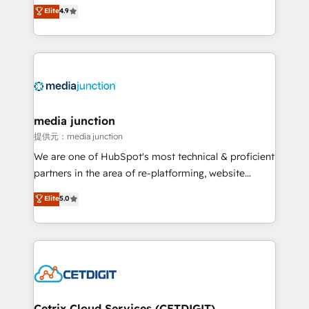
specialize in driving revenue growth for companies
Elite
4.9
across industries through tailored marketing, sales,
and customer success strategies, utilizing RevOps
methodologies. As Latin America's largest HubSpot
partner and a global leader in education market, we
offer unparalleled insights. Operating in five
countries—Brazil, UAE (Abu Dhabi/Dubai/Sharjah),
Mexico, USA, and Portugal—we've executed over a
media junction
hundred successful operations. Our approach,
提供元：media junction
rooted in RevOps principles, integrates analysis,
We are one of HubSpot's most technical & proficient
training, planning, and qualification. Leveraging
partners in the area of re-platforming, website
technology, data analytics, CRM optimization, and
design & development. We specialize in multi-hub
Elite
5.0
inbound marketing tactics, we focus on
implementations for mid-market & enterprise
understanding, nurturing, and converting leads.
companies. We are woman-owned, powered by
Partner with us to unlock your business's full
coffee, and we ❤️ dogs. We produce award-winning
potential and achieve sustained growth in today's
work for our clients. 🏆2023 Technical Expertise
competitive market.
Impact Award 🏆2022 Technical Expertise Impact
Award 🏆2022 Platform Migration Excellence Impact
Award 🏆2020 Elite Solutions Partner 🏆2019
Cetrix Cloud Services (CETDIGIT)