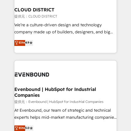
solutions that integrate CRM, AI automation, inbound
and loop marketing, content, and digital creativity.
CLOUD DISTRICT
Our multicultural team works in Spanish, Portuguese,
提供元：CLOUD DISTRICT
and English to design scalable strategies that drive
We’re a culture-driven design and technology
measurable growth. 🌎 Highlights: • 10+ years as a
company made up of builders, designers, and big
HubSpot partner. • 2023 Impact Awards: Platform
thinkers. We blend strategy, design, and
Elite
4.9
Migration Excellence. • Top 3 Partner of the Year
development—always fueled by curiosity—to turn
LATAM 2022, 2023, 2024, 2025. • Partner of the Year
ideas, opportunities, and challenges into meaningful
2024. • Organizer of Aliados.ai (AI, marketing & tech
experiences. To us, technology is more than just
global congress). 👉 Ready to scale your business
code; it’s about creating things that are useful, cool,
with HubSpot? Let Cebra’s experts help you grow
and—most importantly—simple. That’s why we lean
faster, smarter, and with impact.
into bold ideas and shape them into thoughtful
products and strategies that actually make a
Evenbound | HubSpot for Industrial
Companies
difference.
提供元：Evenbound | HubSpot for Industrial Companies
At Evenbound, our team of strategic and technical
experts helps mid-market manufacturing companies
achieve real growth. We specialize in delivering
Elite
5.0