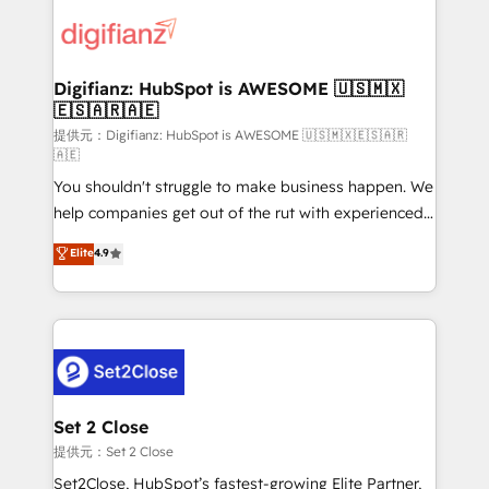
decisions with data - Find a new voice and reach
customer experiences, integrate systems, and
more people - Get the most out of your HubSpot
supercharge revenue operations Key services: • CRM
investment
Implementation • Systems Integration • Digital
Transformation / Web Development • RevOps &
Digifianz: HubSpot is AWESOME 🇺🇸🇲🇽
🇪🇸🇦🇷🇦🇪
Sales Consulting • Marketing Automation What
makes us different? 🚀 Top 0.5% of global HubSpot
提供元：Digifianz: HubSpot is AWESOME 🇺🇸🇲🇽🇪🇸🇦🇷
🇦🇪
agencies ⚙️ The strongest technical ability and
You shouldn't struggle to make business happen. We
integration capabilities 💼 Consultative, long-term
help companies get out of the rut with experienced,
partners who will embed ourselves into your
process-oriented teams implementing HubSpot
business, processes and systems 🏢 We specialise in
Elite
4.9
Marketing, Sales, Service, CMS and Operations Hub,
working with mid-market and enterprise
so selling and actually engaging with your customers
organisations, global organisations and those with
feels easy and pain-free. We are a top ranked
complex use cases 🏆 CRM Implementation,
HubSpot Elite Partner, winner of Rookie of the Year
Platform Enablement, Custom Integration and
and Customer First Awards, 4.9/5 rating in HubSpot
Onboarding Accredited 🔐 ISO27001 & ISO9001
Reviews and 4.9/5 rating in Clutch Reviews. Digifianz
Certified
helps the following industries: logistics & 3PL, home
Set 2 Close
improvement & construction, branding and
提供元：Set 2 Close
commercialization, real estate, health, education,
Set2Close, HubSpot’s fastest-growing Elite Partner,