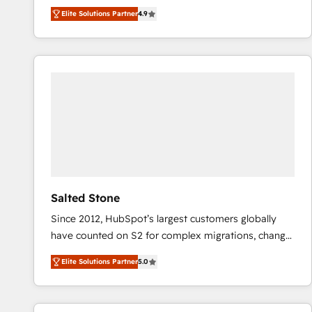
North America. Avec plus de 115 experts en
Elite Solutions Partner
4.9
marketing automation, Growth, Revops, CRM et
webdesign. Markentive is both a consulting firm, a
digital agency and an integrator. With over 115
experts in marketing automation, growth, revops,
CRM and webdesign (We focus on EMEA - USA
customers).
Salted Stone
Since 2012, HubSpot’s largest customers globally
have counted on S2 for complex migrations, change
management, systems integration, and creative
Elite Solutions Partner
5.0
solutions that deliver measurable impact and
transform brand experiences As one of the few full-
service creative agencies in the HubSpot