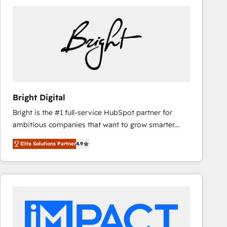
Bright Digital
Bright is the #1 full-service HubSpot partner for
ambitious companies that want to grow smarter.
From HubSpot onboarding, to training, from
Elite Solutions Partner
4.9
developing a new website to lead generation and
digital marketing; we do it all (and with great
results)! In short, our services include: - HubSpot
consultancy: onboarding, training, data migration -
HubSpot development: websites, custom modules,
integrations - Marketing & sales solutions: digital
marketing, advertising, campaigns, content and