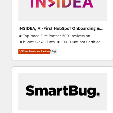
INSIDEA, AI-First HubSpot Onboarding &
RevOps
★ Top-rated Elite Partner, 500+ reviews on
HubSpot, G2 & Clutch. ★ 100+ HubSpot Certified
Experts & Trainers across the team ★ 1,500+
Elite Solutions Partner
5.0
implementations across five continents ★ AI-First,
RevOps-led, Onboarding obsessed ★ Company of
the Year 2024/25 INSIDEA helps growing companies
turn HubSpot into a revenue engine. We onboard
your team, migrate your data, and build AI-powered
workflows that drive adoption from week one, in
your time zone. What we do ➤ Onboarding: Live in
weeks, with workflows built around your business,
not a template. ➤ Migration: Move from any legacy
CRM. Zero downtime, full data integrity. ➤