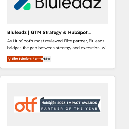
Bluleadz | GTM Strategy & HubSpot
Implementation
As HubSpot's most reviewed Elite partner, Bluleadz
bridges the gap between strategy and execution. We
don't just "set up tools" — we install the GTM
Elite Solutions Partner
4.9
Operating System (GTM OS) to align your leadership
and engineer a portal that drives predictable
revenue velocity. 🚀 GTM Strategy & Alignment
Workshops & Sprints: Identify "Valleys of Death"
stalling growth. Fix your ICP, Math, and Story to stop
"accelerating a mess." ⚙️ Elite Engineering & AI
Scalable Architecture: Zero-technical-debt setup
across all Hubs, validated by our 7 HubSpot
Accreditations. AI-Powered RevOps: Breeze AI,
custom AI agents, and high-integrity migrations for