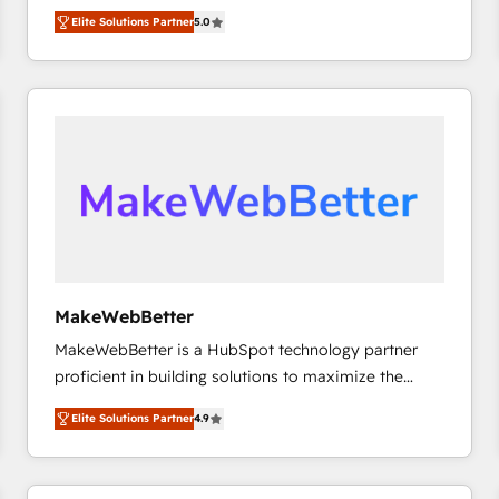
growth. As a triple-accredited HubSpot Solutions
HubSpot’s only Elite Partner with all 8 Accreditations
HubSpot大百科 出版 CRM・AI活用に関するご相談、現
Elite Solutions Partner
5.0
Partner, we specialize in both strategic RevOps
and a 3× Partner of the Year, New Breed turns
状整理の壁打ちなど、構想段階からお気軽にお問い合わ
planning and hands-on technical execution - building
HubSpot into your engine for measurable, durable
せください。
the operational foundation companies need to
growth.
thrive. Industries we specialize in: - Manufacturing -
Healthcare - Financial Services - Managed IT (MSP) -
Franchises - Professional Services - And more! How
we help: ✔️ Full HubSpot implementations and portal
optimization ✔️ Data migrations, CRM architecture,
and reporting foundations ✔️ Custom integrations
and workflow automation ✔️ User adoption
programs, training, and enablement Through project-
MakeWebBetter
based engagements and ongoing RevOps
MakeWebBetter is a HubSpot technology partner
partnerships, we guide organizations through the
proficient in building solutions to maximize the
revenue maturity model - delivering the right
operational efficiency of HubSpot. The fastest-
improvements at the right time so operations
Elite Solutions Partner
4.9
growing tech-enabler & facilitator, MakeWebBetter,
evolve strategically and sustainably as the business
hands you the blend of HubSpot expertise &
grows.
eminent solutions & integrations. Trust us to