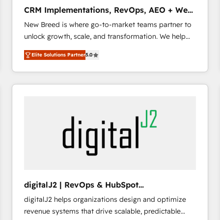
タ品質設計、グループ横断のCRM統合に対応します。
CRM Implementations, RevOps, AEO + Web,
2️⃣ AIエージェント組織構築 営業・マーケティング業務
Demand Gen
New Breed is where go-to-market teams partner to
の一部をAIが自律実行する組織への移行を設計・実装。
unlock growth, scale, and transformation. We help
Breeze・Claude等をHubSpotと連携させ、役割定義・
companies activate HubSpot’s AI-powered
運用ルール・成果指標まで含めて設計します。 3️⃣ 全社
Elite Solutions Partner
5.0
customer platform and operationalize HubSpot’s
DX × AI推進のPMO伴走支援 複数部門をまたぐDX×AI変
Loop Marketing framework through expert-led
革を、構想から実装・定着までPMOとして主導。「設
services, smart agents, and purpose-built apps,
定の代行ではなく、設計の責任」を引き受け、部門横断
tailored to your business. Together, we unlock
の統合・浸透・変革管理を実行します。 ▸ CMS戦略設
results, fast. ⚙️CRM & RevOps: Align all Hubs to your
計・構築：リード獲得・CVR・SEOを前提にした情報設
buyer journey for clean data, scalability, & reporting.
計・導線設計・テンプレート設計をContent Hubで一体
🎯Demand Gen & ABM: Drive pipeline with inbound,
提供。 ▸ 既存CRM・MAからの移行支援：Salesforce・
ABM, AEO, SEO, & paid media that fuel growth. 👩‍💻
Marketo・Pardot等からの移行、カスタム設計、履歴
Web Design: Build high-performing websites with
データ移行と活用設計まで。 ▸ AEO対応：ChatGPT・
UX, messaging, & conversion strategy that drive
Perplexity等のAI検索からの流入・引用を前提にコンテ
results. 🤖AI Strategy: Activate Breeze Agents,
ンツとサイト構造を最適化。 🏆 なぜ100incを選ぶの
digitalJ2 | RevOps & HubSpot
configure HubSpot AI, & maximize AEO with tailored
か？ ✓ HubSpot Eliteパートナー認定 ✓ HubSpotアワ
Implementations
digitalJ2 helps organizations design and optimize
AI services. 🧩Integrations: Extend HubSpot with
ード受賞・HUGリーダー ✓ ISO27001:2022 /
revenue systems that drive scalable, predictable
custom integrations, hosting, & maintenance. As
ISO9001:2015 取得 ✓ 400社以上の導入実績 ✓