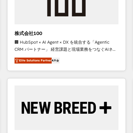
株式会社100
🏢 HubSpot × AI Agent × DX を統合する「Agentic
CRM パートナー」 経営課題と現場業務をつなぐAIネイ
ティブ・エージェンシーとして、HubSpot Eliteの実装
Elite Solutions Partner
4.9
力で顧客フロント業務を再設計します。 💡 100inc は何
をする会社か？ HubSpotを共通基盤に、AIエージェン
トを組み込んだ顧客フロント業務（マーケティング・営
業・CS）を組織全体で設計・実装する日本のAIネイテ
ィブ・エージェンシーです。事業部・グループ会社・部
門が分立する組織で、データと業務プロセスのサイロ化
を、CRMを軸とした全社共通基盤に再構築します。意
思決定者・PMO・現場担当者に並走します。 1️⃣
HubSpot導入・活用支援 顧客データの一元化から、
GTMの見える化・自動化まで。全Hub統合運用、デー