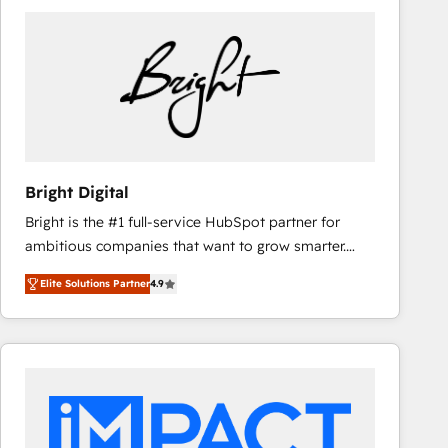
Bright Digital
Bright is the #1 full-service HubSpot partner for
ambitious companies that want to grow smarter.
From HubSpot onboarding, to training, from
Elite Solutions Partner
4.9
developing a new website to lead generation and
digital marketing; we do it all (and with great
results)! In short, our services include: - HubSpot
consultancy: onboarding, training, data migration -
HubSpot development: websites, custom modules,
integrations - Marketing & sales solutions: digital
marketing, advertising, campaigns, content and