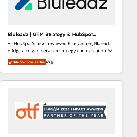
Bluleadz | GTM Strategy & HubSpot
Implementation
As HubSpot's most reviewed Elite partner, Bluleadz
bridges the gap between strategy and execution. We
don't just "set up tools" — we install the GTM
Elite Solutions Partner
4.9
Operating System (GTM OS) to align your leadership
and engineer a portal that drives predictable
revenue velocity. 🚀 GTM Strategy & Alignment
Workshops & Sprints: Identify "Valleys of Death"
stalling growth. Fix your ICP, Math, and Story to stop
"accelerating a mess." ⚙️ Elite Engineering & AI
Scalable Architecture: Zero-technical-debt setup
across all Hubs, validated by our 7 HubSpot
Accreditations. AI-Powered RevOps: Breeze AI,
custom AI agents, and high-integrity migrations for