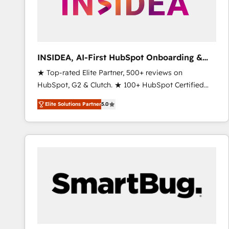
INSIDEA, AI-First HubSpot Onboarding &
RevOps
★ Top-rated Elite Partner, 500+ reviews on
HubSpot, G2 & Clutch. ★ 100+ HubSpot Certified
Experts & Trainers across the team ★ 1,500+
Elite Solutions Partner
5.0
implementations across five continents ★ AI-First,
RevOps-led, Onboarding obsessed ★ Company of
the Year 2024/25 INSIDEA helps growing companies
turn HubSpot into a revenue engine. We onboard
your team, migrate your data, and build AI-powered
workflows that drive adoption from week one, in
your time zone. What we do ➤ Onboarding: Live in
weeks, with workflows built around your business,
not a template. ➤ Migration: Move from any legacy
CRM. Zero downtime, full data integrity. ➤