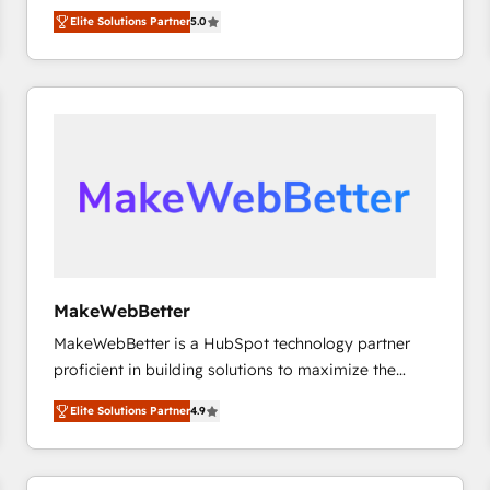
growth. As a triple-accredited HubSpot Solutions
HubSpot’s only Elite Partner with all 8 Accreditations
HubSpot大百科 出版 CRM・AI活用に関するご相談、現
Elite Solutions Partner
5.0
Partner, we specialize in both strategic RevOps
and a 3× Partner of the Year, New Breed turns
状整理の壁打ちなど、構想段階からお気軽にお問い合わ
planning and hands-on technical execution - building
HubSpot into your engine for measurable, durable
せください。
the operational foundation companies need to
growth.
thrive. Industries we specialize in: - Manufacturing -
Healthcare - Financial Services - Managed IT (MSP) -
Franchises - Professional Services - And more! How
we help: ✔️ Full HubSpot implementations and portal
optimization ✔️ Data migrations, CRM architecture,
and reporting foundations ✔️ Custom integrations
and workflow automation ✔️ User adoption
programs, training, and enablement Through project-
MakeWebBetter
based engagements and ongoing RevOps
MakeWebBetter is a HubSpot technology partner
partnerships, we guide organizations through the
proficient in building solutions to maximize the
revenue maturity model - delivering the right
operational efficiency of HubSpot. The fastest-
improvements at the right time so operations
Elite Solutions Partner
4.9
growing tech-enabler & facilitator, MakeWebBetter,
evolve strategically and sustainably as the business
hands you the blend of HubSpot expertise &
grows.
eminent solutions & integrations. Trust us to