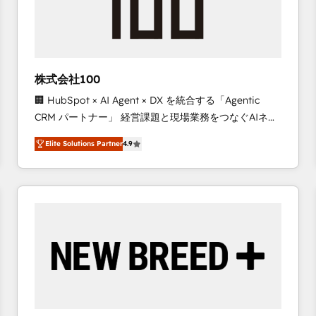
株式会社100
🏢 HubSpot × AI Agent × DX を統合する「Agentic
CRM パートナー」 経営課題と現場業務をつなぐAIネイ
ティブ・エージェンシーとして、HubSpot Eliteの実装
Elite Solutions Partner
4.9
力で顧客フロント業務を再設計します。 💡 100inc は何
をする会社か？ HubSpotを共通基盤に、AIエージェン
トを組み込んだ顧客フロント業務（マーケティング・営
業・CS）を組織全体で設計・実装する日本のAIネイテ
ィブ・エージェンシーです。事業部・グループ会社・部
門が分立する組織で、データと業務プロセスのサイロ化
を、CRMを軸とした全社共通基盤に再構築します。意
思決定者・PMO・現場担当者に並走します。 1️⃣
HubSpot導入・活用支援 顧客データの一元化から、
GTMの見える化・自動化まで。全Hub統合運用、デー