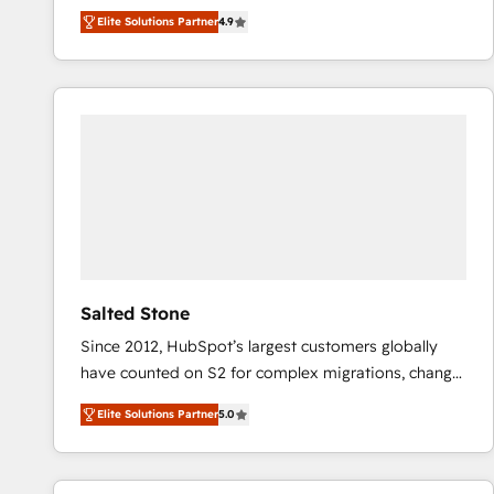
North America. Avec plus de 115 experts en
Elite Solutions Partner
4.9
marketing automation, Growth, Revops, CRM et
webdesign. Markentive is both a consulting firm, a
digital agency and an integrator. With over 115
experts in marketing automation, growth, revops,
CRM and webdesign (We focus on EMEA - USA
customers).
Salted Stone
Since 2012, HubSpot’s largest customers globally
have counted on S2 for complex migrations, change
management, systems integration, and creative
Elite Solutions Partner
5.0
solutions that deliver measurable impact and
transform brand experiences As one of the few full-
service creative agencies in the HubSpot