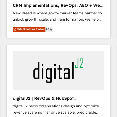
タ品質設計、グループ横断のCRM統合に対応します。
CRM Implementations, RevOps, AEO + Web,
2️⃣ AIエージェント組織構築 営業・マーケティング業務
Demand Gen
New Breed is where go-to-market teams partner to
の一部をAIが自律実行する組織への移行を設計・実装。
unlock growth, scale, and transformation. We help
Breeze・Claude等をHubSpotと連携させ、役割定義・
companies activate HubSpot’s AI-powered
運用ルール・成果指標まで含めて設計します。 3️⃣ 全社
Elite Solutions Partner
5.0
customer platform and operationalize HubSpot’s
DX × AI推進のPMO伴走支援 複数部門をまたぐDX×AI変
Loop Marketing framework through expert-led
革を、構想から実装・定着までPMOとして主導。「設
services, smart agents, and purpose-built apps,
定の代行ではなく、設計の責任」を引き受け、部門横断
tailored to your business. Together, we unlock
の統合・浸透・変革管理を実行します。 ▸ CMS戦略設
results, fast. ⚙️CRM & RevOps: Align all Hubs to your
計・構築：リード獲得・CVR・SEOを前提にした情報設
buyer journey for clean data, scalability, & reporting.
計・導線設計・テンプレート設計をContent Hubで一体
🎯Demand Gen & ABM: Drive pipeline with inbound,
提供。 ▸ 既存CRM・MAからの移行支援：Salesforce・
ABM, AEO, SEO, & paid media that fuel growth. 👩‍💻
Marketo・Pardot等からの移行、カスタム設計、履歴
Web Design: Build high-performing websites with
データ移行と活用設計まで。 ▸ AEO対応：ChatGPT・
UX, messaging, & conversion strategy that drive
Perplexity等のAI検索からの流入・引用を前提にコンテ
results. 🤖AI Strategy: Activate Breeze Agents,
ンツとサイト構造を最適化。 🏆 なぜ100incを選ぶの
digitalJ2 | RevOps & HubSpot
configure HubSpot AI, & maximize AEO with tailored
か？ ✓ HubSpot Eliteパートナー認定 ✓ HubSpotアワ
Implementations
digitalJ2 helps organizations design and optimize
AI services. 🧩Integrations: Extend HubSpot with
ード受賞・HUGリーダー ✓ ISO27001:2022 /
revenue systems that drive scalable, predictable
custom integrations, hosting, & maintenance. As
ISO9001:2015 取得 ✓ 400社以上の導入実績 ✓