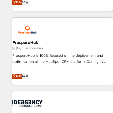
Elite
5.0
the HubSpot ecosystem as a reliable partner capable of
ready Website Design With over 15 years of experience, we
delivering remarkable experiences for our most
help companies bridge the gap between marketing, sales,
sophisticated clients.” - Brian Garvey, VP, Solutions Partner
and customer success through smart automation, data
Program, HubSpot.
hygiene, and tailored HubSpot solutions. Our clients choose
us because we blend the expertise of a global consultancy
with the care and agility of a boutique firm. At Triario, we’re
big enough to deliver but small enough to listen. Our
ProsperoHub
Services: HubSpot implementations & data migration
提供元：ProsperoHub
Custom AI agents Revenue Operations API integrations AI-
ProsperoHub is 100% focused on the deployment and
ready Website design Let’s turn your CRM into your growth
optimisation of the HubSpot CRM platform. Our highly
engine!
experienced team of solutions experts will ensure that you
achieve maximum adoption and ROI from your HubSpot
Elite
5.0
investment. Use our extensive HubSpot, sales, marketing,
service and integrations expertise to lead your team on
their HubSpot journey, design and implement your
processes and skilfully bring your revenue infrastructure to
life. Our collaborative approach keeps you in control whilst
we plan and support the route to your revenue goals. We