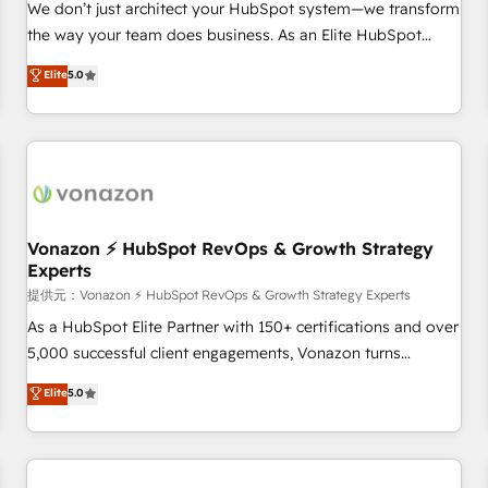
NetSuite, Microsoft Dynamics, … • Data cleansing and CRM
We don’t just architect your HubSpot system—we transform
migration from any platform • Client/member portals built
the way your team does business. As an Elite HubSpot
on HubSpot • CaterSuite for the catering industry • Custom
Solutions Partner, we specialize in creating tailored, end-to-
Elite
5.0
and complex integrations: SAM.gov, GovWin, QuickBooks,
end CRM solutions that accelerate growth, improve
PandaDoc, ClickUp, Shopify, Mapsly, WooCommerce,
operational efficiency, and ensure faster time to value on
BuilderTrend, and more Experience the difference — reach
HubSpot. What sets us apart? Our people-centric approach.
out to see how AI + HubSpot can transform your business.
From day one, our team takes the time to deeply
understand your unique needs, crafting custom strategies
that deliver impactful results. Our mission is to empower
you to unlock HubSpot’s full potential—faster. Through
Vonazon ⚡ HubSpot RevOps & Growth Strategy
Experts
expert training, unmatched responsiveness, and ongoing
support, we equip your team to adopt new systems with
提供元：Vonazon ⚡ HubSpot RevOps & Growth Strategy Experts
confidence and achieve a unified, data-driven approach to
As a HubSpot Elite Partner with 150+ certifications and over
customer engagement.
5,000 successful client engagements, Vonazon turns
marketing complexity into measurable, scalable growth.
Elite
5.0
From onboarding to enterprise-grade campaigns, our in-
house team builds scalable strategies that drive long-term
revenue. ⚙️ HubSpot Integration & Optimization • Seamless
CRM, CMS, and automation setup • Complex platform