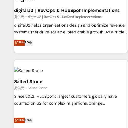
一体提供。 ▸ 既存CRM・MAからの移行支援：Salesforce・
Gen & ABM: Drive pipeline with inbound, ABM, AEO, SEO, &
Marketo・Pardot等からの移行、カスタム設計、履歴データ移
paid media. 👩‍💻Web Design: Build high-performing
digitalJ2 | RevOps & HubSpot Implementations
行と活用設計まで。 ▸ AEO対応：ChatGPT・Perplexity等のAI
websites with UX, messaging, & conversion strategy that
提供元：digitalJ2 | RevOps & HubSpot Implementations
検索からの流入・引用を前提にコンテンツとサイト構造を最適
drive results. 🤖AI Strategy: Activate Breeze Agents,
digitalJ2 helps organizations design and optimize revenue
化。 🏆 なぜ100incを選ぶのか？ ✓ HubSpot Eliteパートナー
configure HubSpot AI, & maximize AEO with tailored AI
systems that drive scalable, predictable growth. As a triple-
認定 ✓ HubSpotアワード受賞・HUGリーダー ✓
services. 🧩Integrations: Extend HubSpot with custom
accredited HubSpot Solutions Partner, we specialize in both
Elite
5.0
ISO27001:2022 / ISO9001:2015 取得 ✓ 400社以上の導入実績
integrations, hosting, & maintenance.
strategic RevOps planning and hands-on technical
✓ HubSpot大百科 出版 CRM・AI活用に関するご相談、現状整
execution - building the operational foundation companies
理の壁打ちなど、構想段階からお気軽にお問い合わせくださ
need to thrive. Industries we specialize in: - Manufacturing -
い。
Healthcare - Financial Services - Managed IT (MSP) -
Franchises - Professional Services - And more! How we
help: ✔️ Full HubSpot implementations and portal
Salted Stone
optimization ✔️ Data migrations, CRM architecture, and
提供元：Salted Stone
reporting foundations ✔️ Custom integrations and workflow
Since 2012, HubSpot’s largest customers globally have
automation ✔️ User adoption programs, training, and
counted on S2 for complex migrations, change
enablement Through project-based engagements and
management, systems integration, and creative solutions
ongoing RevOps partnerships, we guide organizations
that deliver measurable impact and transform brand
Elite
5.0
through the revenue maturity model - delivering the right
experiences As one of the few full-service creative agencies