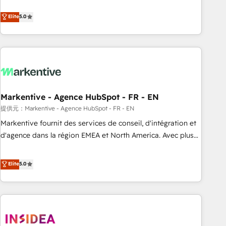
revenue engine. Our unified ecosystem includes specialized
divisions Globalia (AI & Software) and Point Success Media
Elite
5.0
(Paid Media), making this the official home for all three
brands. 🔄 Implementation & Integration - Seamless
migrations and system integrations powered by Globalia’s
technical development team. - 19 HubSpot-certified trainers
to drive platform adoption. 📈 Revenue Generation - Full-
funnel marketing and high-performance advertising via
Markentive - Agence HubSpot - FR - EN
Point Success Media. - Expert deployment of Breeze AI and
custom agents to automate growth. 🏆 Elite Excellence - 8
提供元：Markentive - Agence HubSpot - FR - EN
platform accreditations and deep HIPAA-compliance
Markentive fournit des services de conseil, d'intégration et
expertise. - A team of 250+ experts dedicated to your
d'agence dans la région EMEA et North America. Avec plus
resilient growth.
de 115 experts en marketing automation, Growth, Revops,
CRM et webdesign. Markentive is both a consulting firm, a
Elite
5.0
digital agency and an integrator. With over 115 experts in
marketing automation, growth, revops, CRM and webdesign
(We focus on EMEA - USA customers).