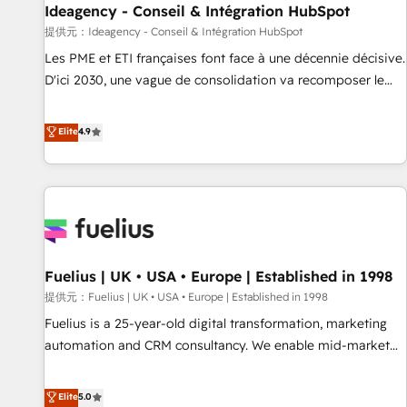
Ideagency - Conseil & Intégration HubSpot
have successfully supported over 500 organisations with
HubSpot implementation, optimisation, training, and
提供元：Ideagency - Conseil & Intégration HubSpot
adoption assurance. Our tried and tested Roadmap
Les PME et ETI françaises font face à une décennie décisive.
methodology will ensure that you receive the best
D'ici 2030, une vague de consolidation va recomposer le
deployment experience possible. Whether you are new to
marché. Seules survivront les entreprises qui auront réussi
HubSpot or seeking to turn around a poor install, our team
leur transformation. Le problème ? 58% des dirigeants
Elite
4.9
have the change management expertise to deliver the
savent que l'IA est vitale pour leur survie. Mais 57% n'ont
solutions you need.
aucune stratégie. Et 43% ne maîtrisent même pas leurs
données. C'est le paradoxe français : conscience totale,
action nulle. La solution s'appelle l'Entreprise Augmentée. Ce
n'est pas une entreprise qui utilise l'IA. C'est une
organisation qui a réussi la symbiose entre l'expertise
Fuelius | UK • USA • Europe | Established in 1998
humaine et l'intelligence artificielle. Pas pour remplacer
l'humain, mais pour l'augmenter. Chez Ideagency, nous
提供元：Fuelius | UK • USA • Europe | Established in 1998
accompagnons cette transformation. D'abord les
Fuelius is a 25-year-old digital transformation, marketing
fondations : des données unifiées, des processus alignés.
automation and CRM consultancy. We enable mid-market
Ensuite l'augmentation : l'IA là où elle crée de la valeur. Et
and enterprise clients to maximise their return from digital
surtout : l'humain qui reste au centre. Parce que la vraie
and fuel their growth. We modernise platforms, streamline
Elite
5.0