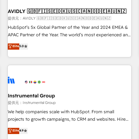
of mapping out AND building your ideal system. + Get best
AVIDLY 🇬🇧🇫🇮🇸🇪🇩🇰🇺🇸🇨🇦🇳🇴🇩🇪🇦🇺🇳🇿
practices and 'don't know what you don't know'
recommendations to maximize conversions! OTF is an Elite
提供元：AVIDLY 🇬🇧🇫🇮🇸🇪🇩🇰🇺🇸🇨🇦🇳🇴🇩🇪🇦🇺🇳🇿
Partner (top 1% of 6,500+ Partners) and was named 2023
HubSpot’s 5x Global Partner of the Year and 2024 EMEA &
HubSpot Partner of the Year 💥 Trusted by 2,500+
APAC Partner of the Year. The world’s most experienced and
companies to help them scale and close more business, by
fully accredited HubSpot Solutions Partner. 🚀 With 2,750+
Elite
5.0
using HubSpot (the right way). ⭐️ Here's more info:
HubSpot projects delivered and 370+ specialists across
www.onthefuze.com/hubspot-admin Contact us to learn
EMEA, APAC and NAM, we de-risk complex CRM
more!
programmes and accelerate ROI across every HubSpot
Hub. 🧭 From multi-region migrations to AI-powered
automation, we turn complexity into clarity, human at global
scale. 🏆 HubSpot’s CEO called us “the partner of the
future.” Others agree it is proof of trust built through
Instrumental Group
measurable impact.
提供元：Instrumental Group
We help companies scale with HubSpot. From small
projects to growth campaigns, to CRM and websites. Hire
an agency that's experienced in every inch of HubSpot and
Elite
4.9
willing to work hand-in-hand with your team to simplify the