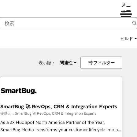
メニ
ュー
ビルド
表示順：
関連性
フィルター
SmartBug 🚀 RevOps, CRM & Integration Experts
提供元：SmartBug 🚀 RevOps, CRM & Integration Experts
As a 3x HubSpot North America Partner of the Year,
SmartBug Media transforms your customer lifecycle into a