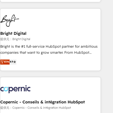
Ongoing Management: Monthly tune-ups, feature rollouts,
strategies, utilizing RevOps methodologies. As Latin
adoption coaching. Buying HubSpot, switching to it, or
America's largest HubSpot partner and a global leader in
reviving a stale portal? We are built for the work.
education market, we offer unparalleled insights. Operating
in five countries—Brazil, UAE (Abu Dhabi/Dubai/Sharjah),
Mexico, USA, and Portugal—we've executed over a hundred
successful operations. Our approach, rooted in RevOps
Bright Digital
principles, integrates analysis, training, planning, and
提供元：Bright Digital
qualification. Leveraging technology, data analytics, CRM
Bright is the #1 full-service HubSpot partner for ambitious
optimization, and inbound marketing tactics, we focus on
companies that want to grow smarter. From HubSpot
understanding, nurturing, and converting leads. Partner with
onboarding, to training, from developing a new website to
Elite
4.9
us to unlock your business's full potential and achieve
lead generation and digital marketing; we do it all (and with
sustained growth in today's competitive market.
great results)! In short, our services include: - HubSpot
consultancy: onboarding, training, data migration - HubSpot
development: websites, custom modules, integrations -
Marketing & sales solutions: digital marketing, advertising,
campaigns, content and design We connect people, data
and technology to improve customer experiences. With our
Copernic - Conseils & intégration HubSpot
bright people, exciting ideas and can-do mentality, we
提供元：Copernic - Conseils & intégration HubSpot