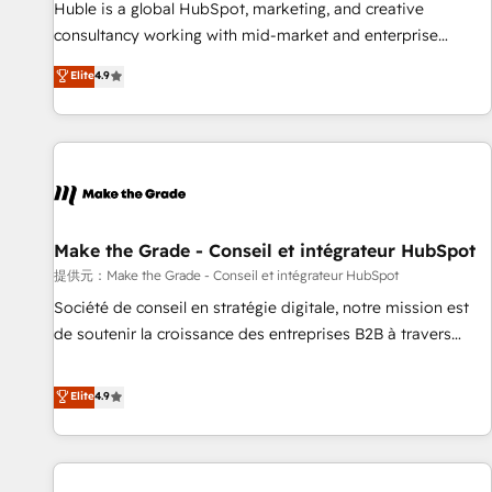
Award 🏆2017 Website Design HubSpot Impact Award 🏆
Huble is a global HubSpot, marketing, and creative
2016 Growth-Driven Design Agency of the Year 🏆2016
consultancy working with mid-market and enterprise
Sales Enablement HubSpot Impact Award 🏆2015 Growth-
businesses. We go beyond implementation, shaping the
Elite
4.9
Driven Design Agency of the Year 🏆2015 Became the 5th
strategy, processes, and teams that turn HubSpot into a
Agency to reach Diamond 🏆2014 HubSpot COS
genuine growth engine. Named HubSpot's Global Partner of
Performance Award 🏆2014 HubSpot COS Design Award 🏆
the Year in 2024, consistently ranked among their top 5
2013 HubSpot Marketplace Provider of the Year 🏆2011
partners worldwide, and with over 15 years in the
Became a HubSpot Partner 📆Founded in 1997
ecosystem, Huble has built a track record that speaks for
itself. One company, one operating model, delivering across
offices and consulting teams in the UK, USA, Canada,
Make the Grade - Conseil et intégrateur HubSpot
Germany, France, Belgium, Singapore, and South Africa.
提供元：Make the Grade - Conseil et intégrateur HubSpot
Certified compliant with ISO/IEC 27001:2022 and ISO
Société de conseil en stratégie digitale, notre mission est
9001:2015 across all seven international offices and 175+
de soutenir la croissance des entreprises B2B à travers
employees.
l’acquisition de nouveaux clients, l'intégration CRM et le
développement des revenus auprès de vos comptes
Elite
4.9
existants. En France et à l'international, nous travaillons
avec des ETI ambitieuses, des grands groupes voulant aller
au-delà d’une simple transformation digitale et des startups