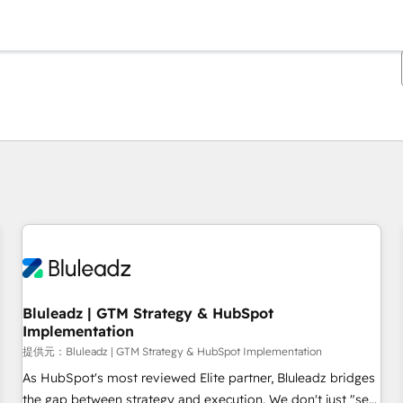
現在の場所
ページ
ページ
ページ
ページ
ページ
ページ
ページ
ページ
ページ
ページ
ページ
Bluleadz | GTM Strategy & HubSpot
Implementation
提供元：Bluleadz | GTM Strategy & HubSpot Implementation
As HubSpot's most reviewed Elite partner, Bluleadz bridges
the gap between strategy and execution. We don't just "set