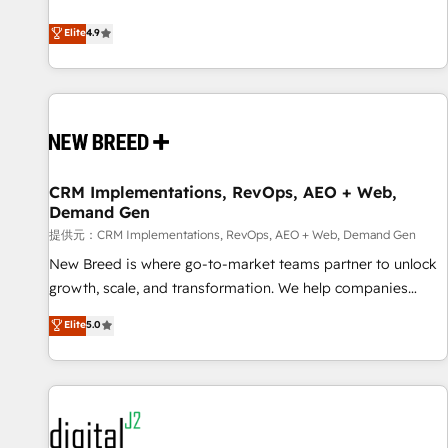
ンシーとして、HubSpot Eliteの実装力で顧客フロント業務を
再設計します。 💡 100inc は何をする会社か？ HubSpotを共
Elite
4.9
通基盤に、AIエージェントを組み込んだ顧客フロント業務（マ
ーケティング・営業・CS）を組織全体で設計・実装する日本の
AIネイティブ・エージェンシーです。事業部・グループ会社・
部門が分立する組織で、データと業務プロセスのサイロ化を、
CRMを軸とした全社共通基盤に再構築します。意思決定者・
PMO・現場担当者に並走します。 1️⃣ HubSpot導入・活用支援
CRM Implementations, RevOps, AEO + Web,
顧客データの一元化から、GTMの見える化・自動化まで。全
Demand Gen
Hub統合運用、データ品質設計、グループ横断のCRM統合に対
提供元：CRM Implementations, RevOps, AEO + Web, Demand Gen
応します。 2️⃣ AIエージェント組織構築 営業・マーケティング
業務の一部をAIが自律実行する組織への移行を設計・実装。
New Breed is where go-to-market teams partner to unlock
Breeze・Claude等をHubSpotと連携させ、役割定義・運用ル
growth, scale, and transformation. We help companies
ール・成果指標まで含めて設計します。 3️⃣ 全社DX × AI推進の
activate HubSpot’s AI-powered customer platform and
Elite
5.0
PMO伴走支援 複数部門をまたぐDX×AI変革を、構想から実装・
operationalize HubSpot’s Loop Marketing framework
定着までPMOとして主導。「設定の代行ではなく、設計の責
through expert-led services, smart agents, and purpose-
任」を引き受け、部門横断の統合・浸透・変革管理を実行しま
built apps, tailored to your business. Together, we unlock
す。 ▸ CMS戦略設計・構築：リード獲得・CVR・SEOを前提に
results, fast. ⚙️CRM & RevOps: Align all Hubs to your buyer
した情報設計・導線設計・テンプレート設計をContent Hubで
journey for clean data, scalability, & reporting. 🎯Demand