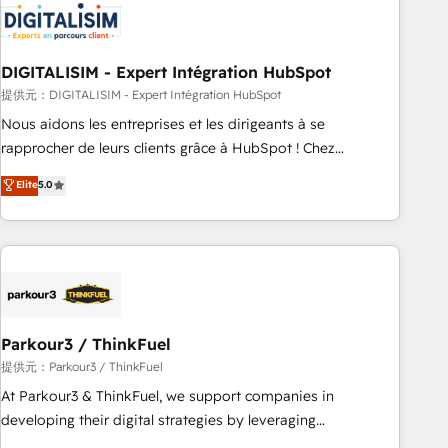
HubSpot set-up for better results 🌐 Website design and
build using HubSpot 🔌 Integrating HubSpot with other
systems 🎓 Training your teams to be HubSpot pros 📊
DIGITALISIM - Expert Intégration HubSpot
Lead generation services using HubSpot Why us? - SIX
HubSpot Accreditations - awarded by HubSpot after a
提供元：DIGITALISIM - Expert Intégration HubSpot
rigorous process for CRM, Solutions Architecture,
Nous aidons les entreprises et les dirigeants à se
Onboarding , Data Migration, Custom Integration & Platform
rapprocher de leurs clients grâce à HubSpot ! Chez
Enablement -Onboarded over 500 businesses to HubSpot -
DIGITALISIM, nous avons l'intime conviction que la réussite
Elite
5.0
Top 1% of partners worldwide -In-house team of 25+
des entreprises passe par l’innovation web, le marketing
experts Contact us today to help you get more from your
digital, et la relation client ! C'est pourquoi, nos experts sont
investment in HubSpot. www.bbdboom.com
à la fois capables de gérer votre projet de création de site
internet, votre référencement, votre stratégie digitale et le
pilotage et l'intégration d'HubSpot ! Les grandes phases
d'un projet HubSpot avec DIGITALISIM : 🧽 Nettoyage,
migration et intégration des bases de données. 🚀
Parkour3 / ThinkFuel
Développement des interfaces avec vos logiciels métiers ⚙️
提供元：Parkour3 / ThinkFuel
Configuration de la plateforme HubSpot 📈 Configuration
At Parkour3 & ThinkFuel, we support companies in
de rapports et tableaux de bord 🤝 Book Process &
developing their digital strategies by leveraging
Guidelines utilisateurs 🎓 Formations des utilisateurs
technologies and automating their marketing and sales