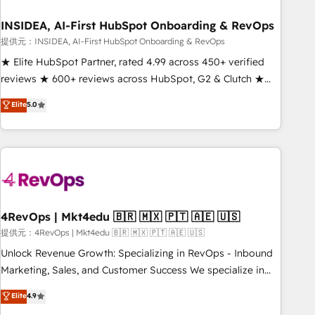
INSIDEA, AI-First HubSpot Onboarding & RevOps
提供元：INSIDEA, AI-First HubSpot Onboarding & RevOps
★ Elite HubSpot Partner, rated 4.99 across 450+ verified
reviews ★ 600+ reviews across HubSpot, G2 & Clutch ★
150+ in-house HubSpot-certified experts ★ 1,500+
Elite
5.0
implementations across 25+ countries ★ AI-first, RevOps-
led, onboarding-obsessed INSIDEA helps growing
companies turn HubSpot into a revenue engine. We
onboard your team, migrate your data, and build AI-
powered workflows that drive adoption from week one, in
your time zone. What we do: ➤ Onboarding: Live in weeks,
with workflows built around your business, not a template.
4RevOps | Mkt4edu 🇧🇷 🇲🇽 🇵🇹 🇦🇪 🇺🇸
➤ Migration: Move from any legacy CRM. Zero downtime,
提供元：4RevOps | Mkt4edu 🇧🇷 🇲🇽 🇵🇹 🇦🇪 🇺🇸
full data integrity. ➤ Implementation: Configure HubSpot to
Unlock Revenue Growth: Specializing in RevOps - Inbound
run your revenue process. Sales, marketing, and service
Marketing, Sales, and Customer Success We specialize in
wired together. ➤ AI and Integrations: Layer Breeze AI,
driving revenue growth for companies across industries
Elite
4.9
custom agents, and APIs to remove manual work. ➤
through tailored marketing, sales, and customer success