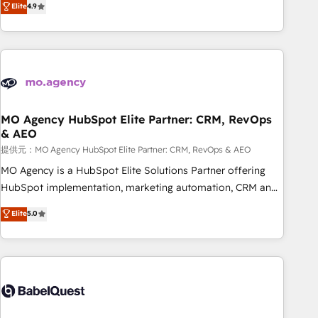
Elite
4.9
processes to generate growth. Our offer spans from
Strategy to Operations. We specialize in CRM onboarding
and implementation, web design, sales & marketing
automation, and digital marketing. With extensive
experience working with tech companies and
manufacturers since 2002, we are committed to
empowering our clients and developing their autonomy. Get
MO Agency HubSpot Elite Partner: CRM, RevOps
& AEO
to grips with HubSpot through guided implementation and
seamless integration of the CRM platform into your digital
提供元：MO Agency HubSpot Elite Partner: CRM, RevOps & AEO
ecosystem. Would you like support in deploying your
MO Agency is a HubSpot Elite Solutions Partner offering
inbound marketing strategy? We'll provide support tailored
HubSpot implementation, marketing automation, CRM and
to your needs and sales objectives. With 125+ certifications,
RevOps consulting, data architecture, sales enablement,
Elite
5.0
we are part of the most certified Canadian agencies, and we
lifecycle automation, lead scoring and revenue reporting.
both hold Onboarding Accreditations. Based in Canada
HubSpot, Salesforce and integrated enterprise stacks.
(coast to coast), our services are offered in both English &
Digital Marketing, Answer Engine Optimisation, and
French.
Generative Engine Optimisation (AI Search), HubSpot
Content Hub, WordPress development, B2B SEO, paid
media, and content. We work with enterprise and growth-