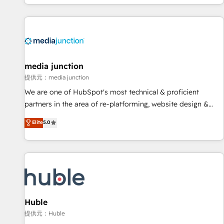
improvements at the right time so operations evolve
in the HubSpot ecosystem, we blend strategy, technology,
strategically and sustainably as the business grows.
& award-winning design to build scalable, globally
regionalized HubSpot websites, integrated marketing
campaigns, & RevOps frameworks that fuel long-term
success We connect the entire customer lifecycle through
seamless integrations, ensure long-term adoption with
media junction
change-management programs, and align marketing, sales,
提供元：media junction
and service to drive sustainable growth With 6 key
We are one of HubSpot's most technical & proficient
HubSpot accreditations and experience across hundreds of
partners in the area of re-platforming, website design &
organizations in dozens of industries, there’s a good chance
development. We specialize in multi-hub implementations
Elite
5.0
one of our globally integrated teams has worked with
for mid-market & enterprise companies. We are woman-
clients just like you Let’s explore whether S2 is the partner
owned, powered by coffee, and we ❤️ dogs. We produce
you’ve been looking for...and get your next big initiative
award-winning work for our clients. 🏆2023 Technical
moving!
Expertise Impact Award 🏆2022 Technical Expertise Impact
Award 🏆2022 Platform Migration Excellence Impact Award
🏆2020 Elite Solutions Partner 🏆2019 Integrations HubSpot
Impact Award 🏆2019 Marketing Enablement HubSpot
Huble
Impact Award 🏆2018 Website Design HubSpot Impact
提供元：Huble