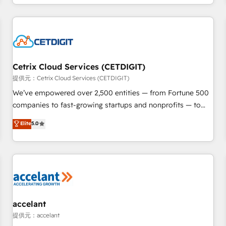
complex and build a better experience for your team and
customers.
Cetrix Cloud Services (CETDIGIT)
提供元：Cetrix Cloud Services (CETDIGIT)
We’ve empowered over 2,500 entities — from Fortune 500
companies to fast-growing startups and nonprofits — to
streamline operations, scale revenue, and unlock the full
Elite
5.0
potential of HubSpot. With deep technical and industry
expertise, we fuse automation, integration, and AI
innovation to deliver lasting impact. We specialize in: •
Turnkey and end-to-end HubSpot implementations •
Onboarding for Sales, Service, Marketing & Content Hubs •
AI voice and chat agents, predictive automation, and smart
workflows • Salesforce + HubSpot integration • Website
accelant
design and CMS development • ERP integration: SAP,
提供元：accelant