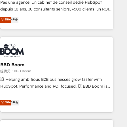
ensure revenue growth on a daily basis. So tell us your
Pas une agence. Un cabinet de conseil dédié HubSpot
challenge; our passionate and growth driven team of 100+
depuis 10 ans. 30 consultants seniors, +500 clients, un ROI
experts is ready for you! Driving digital growth |
mesurable. Notre mission : faire de HubSpot un vrai levier
Elite
4.9
www.brightdigital.com
de performance pour votre organisation. Cela passe par la
compréhension de vos processus, la fiabilisation de vos
données et l'alignement de vos équipes — avant même
d'ouvrir la plateforme. Nos domaines d'intervention : -
Intégration & paramétrage HubSpot - Migration CRM &
reprise de données - Stratégie RevOps & alignement
Marketing / Sales - Data, reporting & tableaux de bord -
BBD Boom
Onboarding, audit & optimisation - Intégrations métiers
提供元：BBD Boom
(ERP, téléphonie, e-commerce) - Formation &
💥 Helping ambitious B2B businesses grow faster with
accompagnement au changement Nous intervenons auprès
HubSpot. Performance and ROI focused. 💥 BBD Boom is
des PME, ETI et grandes entreprises en France et à
the HubSpot partner that can help you to HubSpot Better.
l'international, dans des secteurs variés : SaaS, immobilier,
We work with your teams to solve all your HubSpot
Elite
5.0
industrie, éducation, banque & assurance, transport &
challenges and improve user adoption, sales process and
logistique.
marketing results. Services 📚 Onboarding your team to
HubSpot for the first time 🔧 Designing and optimising your