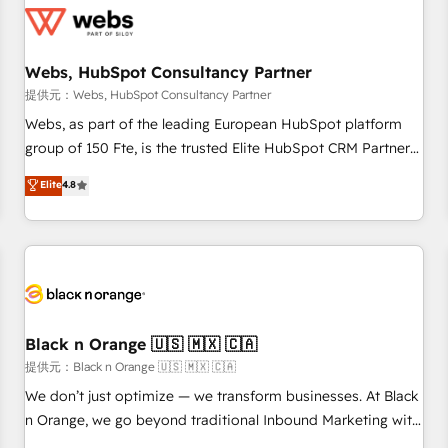
migrations and data cleanups • Custom APIs and third-party
integrations 📈 End-to-End Revenue Acceleration • Lifecycle
marketing and pipeline growth programs • Sales
Webs, HubSpot Consultancy Partner
enablement tools and CRM optimization • Retention
提供元：Webs, HubSpot Consultancy Partner
strategies with customer journey mapping 🏅 Elite-Level
Webs, as part of the leading European HubSpot platform
HubSpot Execution • 750+ onboardings and 2,000+
group of 150 Fte, is the trusted Elite HubSpot CRM Partner
implementations • Deep expertise across marketing, sales,
offering you a roadmap on maximizing EBITDA and
Elite
4.8
and service hubs • Built-in flexibility for startups to global
achieving Commercial Excellence. With our targeted
brands
processes, we strengthen your digital transformation and
minimize costs. As HubSpot's Advanced Accredited CRM
Implementation partner, we provide expertise to drive your
business forward. Since 2015 we are fully dedicated to
HubSpot and with an experienced team (50+), we work
with reputable companies in B2B sectors such as
Black n Orange 🇺🇸 🇲🇽 🇨🇦
manufacturing, SaaS and business services. We prepare a
提供元：Black n Orange 🇺🇸 🇲🇽 🇨🇦
customized business case that demonstrates the value and
We don’t just optimize — we transform businesses. At Black
impact of your digital transformation, including a detailed
n Orange, we go beyond traditional Inbound Marketing with
financial rationale with a focus on ROI and TCO. As a trusted
our exclusive methodologies: BOOMS and BOOST. Together,