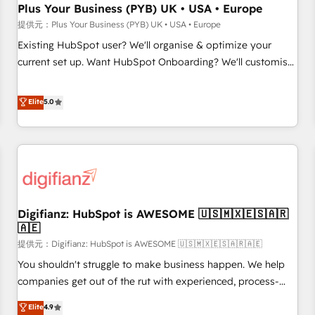
Plus Your Business (PYB) UK • USA • Europe
implementation. - Pre-built and custom integrations across
your full tech stack. - Custom object setup, CMS builds, and
提供元：Plus Your Business (PYB) UK • USA • Europe
full-funnel automation. - Dashboards, lifecycle campaigns,
Existing HubSpot user? We'll organise & optimize your
and lead nurturing sequences. - Cross-hub setup across
current set up. Want HubSpot Onboarding? We'll customise
Marketing, Sales, Operations, and Service Hubs. - Ongoing
your CRM & automate your business processes. Welcome
optimization, managed support, and scalable retainers.
to our Profile! We can help with... • CRM implementation,
Elite
5.0
Let’s make HubSpot your most powerful growth engine.
reports & workflows, and team training • CRM migration:
Built to convert, scale, and drive results.
Salesforce, Pipedrive, Dynamics etc • Technical projects inc.
Custom API integrations & ERP systems inc. SAP and
Netsuite A little about us... • Boutique 'Elite' Team (12 super
skilled members) • 150+ Clients for Sales Hub, Marketing
Hub, Service Hub, Data Hub and Website (CMS) • ISO/IEC
Digifianz: HubSpot is AWESOME 🇺🇸🇲🇽🇪🇸🇦🇷
27001:2022, ISO 9001:2015 and now... ISO 42001: 2023
🇦🇪
certified • Exclusive AI 'GuardHub' governance framework,
提供元：Digifianz: HubSpot is AWESOME 🇺🇸🇲🇽🇪🇸🇦🇷🇦🇪
based on ISO 42001 - helping you 'organise complexity'
𝗥𝗲𝗮𝗱𝘆 𝗳𝗼𝗿 𝘁𝗵𝗲 𝗻𝗲𝘅𝘁 𝘀𝘁𝗲𝗽? Click the 👈 '𝗖𝗼𝗻𝘁𝗮𝗰𝘁
You shouldn't struggle to make business happen. We help
𝗯𝘂𝘀𝗶𝗻𝗲𝘀𝘀' button to get in touch (𝘸𝘦'𝘳𝘦 𝘴𝘶𝘱𝘦𝘳 𝘳𝘦𝘴𝘱𝘰𝘯𝘴𝘪𝘷𝘦)
companies get out of the rut with experienced, process-
oriented teams implementing HubSpot Marketing, Sales,
Elite
4.9