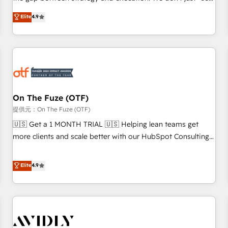
up tools" — we install the GTM Operating System (GTM OS)
Elite
4.9
to align your leadership and engineer a portal that drives
predictable revenue velocity. 🚀 GTM Strategy & Alignment
Workshops & Sprints: Identify "Valleys of Death" stalling
growth. Fix your ICP, Math, and Story to stop "accelerating a
mess." ⚙️ Elite Engineering & AI Scalable Architecture: Zero-
technical-debt setup across all Hubs, validated by our 7
HubSpot Accreditations. AI-Powered RevOps: Breeze AI,
On The Fuze (OTF)
custom AI agents, and high-integrity migrations for total
提供元：On The Fuze (OTF)
reporting clarity. Security & Compliance: SOC 2 Type II and
🇺🇸 Get a 1 MONTH TRIAL 🇺🇸 Helping lean teams get
HIPAA attested for enterprise-grade data security. 🏆 Why
more clients and scale better with our HubSpot Consulting
Bluleadz? GTM OS Partner | 16+ Years Experience | 1,000+
& 'Done For You' Services. 🚀 Who We Work With 🚀 We
Five-Star Reviews
help lean, growing companies: - Win more business -
Elite
4.9
Reduce no-shows - Improve lead & deal conversion rates -
Scale with less headcount ...by using HubSpot's full
capabilities. 🤓 What do you get? 🤓 Our client's are too
busy to learn the ins-and-outs of HubSpot. We give you a
Personal Consultant + Tech Team to handle the heavy lifting