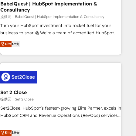
led companies across technology, professional services,
BabelQuest | HubSpot Implementation &
Consultancy
financial services and industrial sectors. Offices in
Johannesburg, Cape Town and London. 500+ HubSpot CRM
提供元：BabelQuest | HubSpot Implementation & Consultancy
implementations delivered. AI visibility coverage across
Turn your HubSpot investment into rocket fuel for your
ChatGPT, Claude, Perplexity, Gemini and Google AI
business to soar 🚀 We’re a team of accredited HubSpot
Overviews. HubSpot Impact Award - Customer First
experts ready to help you. We can implement the platform
Elite
4.9
HubSpot Impact Award - Integrations Innovation HubSpot
into complex business environments, optimise what you've
Impact Award - Platform Migration Excellence HubSpot
got and make sure you can actually use it, build your
Impact Award - Platform Excellence 35+ full-time HubSpot
website in HubSpot or create an inbound marketing
professionals.
strategy for you and execute it on HubSpot. We are on the
G-Cloud 14 CCS (Crown Commercial Service) framework,
meaning we've been accredited by HubSpot and vetted by
the CCS, which means we can support public sector
Set 2 Close
companies as well the other ones listed in our profile. Our
提供元：Set 2 Close
services: - HubSpot implementation - HubSpot CMS
Set2Close, HubSpot’s fastest-growing Elite Partner, excels in
website build We can do lots of things. But everything we
HubSpot CRM and Revenue Operations (RevOps) services
do is there for you to: - Grow revenue, and run your
to boost B2B sales and growth. As a top HubSpot Elite
business more efficiently - Build stronger relationships with
Partner, we specialize in custom HubSpot CRM solutions.
Elite
5.0
customers - Make better decisions with data - Find a new