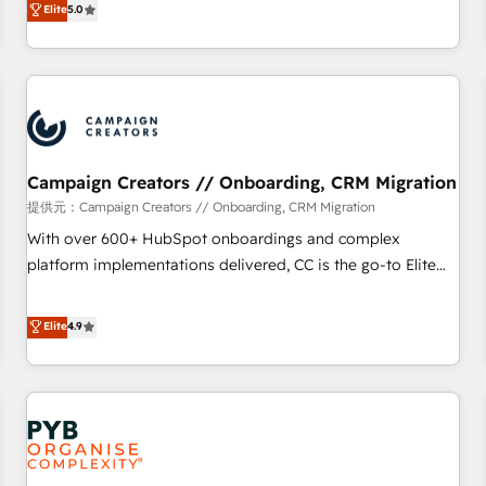
Elite
5.0
extension of your team, we believe in the power of
they form a powerful combination that has driven success
partnership. Together, we embark on a transformational
for over 800 businesses worldwide. As Elite HubSpot
journey that sets your business up for long-term success.
Partners, we specialize in crafting high-performance growth
Unlock your business. If not now, when?
strategies that integrate data-driven marketing, automation,
and revenue intelligence to help companies scale faster and
smarter. 🔹 BOOMS: Demand generation for all your buyers
With BOOMS, you invest in 100% of your buyers,
Campaign Creators // Onboarding, CRM Migration
accelerating your growth and positioning yourself as an
提供元：Campaign Creators // Onboarding, CRM Migration
undisputed leader. 🔹 BOOST: Optimize your digital
With over 600+ HubSpot onboardings and complex
transformation process A methodology designed to
platform implementations delivered, CC is the go-to Elite
implement HubSpot effectively and optimize your digital
Solutions Partner for businesses ready to migrate,
processes. 🔹 Trusted by Industry Leaders With an average
replatform, and scale smarter. We specialize in high-impact
Elite
4.9
rating of 4.9/5 and a proven track record of business
CRM and CMS migrations and onboarding from platforms
transformation, our growth-first approach has helped
like Salesforce, NetSuite, Zoho, Pardot, Marketo, Microsoft
brands dominate their markets.
Dynamics, Wix, WordPress and legacy CRMs, turning
fragmented systems into unified, growth-ready HubSpot
architectures that accelerate revenue operations and
performance. - Multi-object CRM migration, cleanup, and