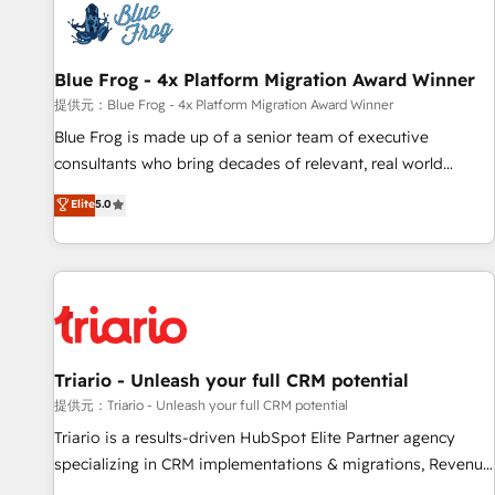
florissantes. Nos 3 grandes expertises sont : ➤ L’intégration
de CRM et de méthodologie RevOps pour aligner les
équipes marketing, commerciales et support client (data
Blue Frog - 4x Platform Migration Award Winner
migration, synchronisation API, audit et maintenance) ➤ La
création de sites internet de conversion qui transforment
提供元：Blue Frog - 4x Platform Migration Award Winner
les visiteurs en opportunités d'affaires ➤ La mise en place
Blue Frog is made up of a senior team of executive
de stratégies d'acquisition marketing (SEO, SEA, inbound,
consultants who bring decades of relevant, real world
automatisation marketing, ABM, IA, emailing) Informations
experience to our client engagements. "Blue Frog is a top,
Elite
5.0
clés : - 10 ans d'expérience - 100+ intégrations CRM
trusted partner in HubSpot's ecosystem for a reason. Their
HubSpot réussies - 40 experts conseil - 150 certifications
team brings over a decade of experience to the table, along
HubSpot cumulées
with deep knowledge of the HubSpot platform and
strategies for driving growth. They are committed to
helping our customers grow and finding solutions that fit
their unique business needs. We are thrilled to have Blue
Frog in the HubSpot ecosystem leading the way for
Triario - Unleash your full CRM potential
customers!" - Yamini Rangan, CEO of HubSpot “Our
提供元：Triario - Unleash your full CRM potential
experience with the team at Blue Frog has been nothing
Triario is a results-driven HubSpot Elite Partner agency
short of extraordinary. Their years of experience and quality
specializing in CRM implementations & migrations, Revenue
of skilled staff has earned them a trusted reputation within
Operations, Custom Integrations, Custom AI agents and AI-