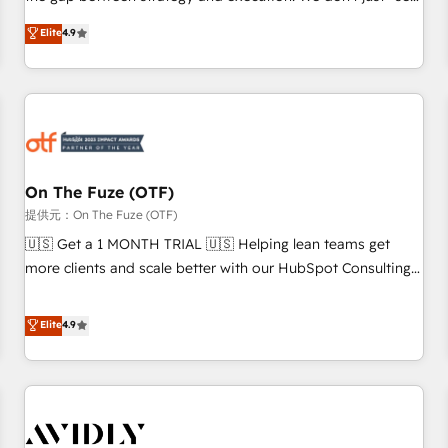
up tools" — we install the GTM Operating System (GTM OS)
Elite
4.9
to align your leadership and engineer a portal that drives
predictable revenue velocity. 🚀 GTM Strategy & Alignment
Workshops & Sprints: Identify "Valleys of Death" stalling
growth. Fix your ICP, Math, and Story to stop "accelerating a
mess." ⚙️ Elite Engineering & AI Scalable Architecture: Zero-
technical-debt setup across all Hubs, validated by our 7
HubSpot Accreditations. AI-Powered RevOps: Breeze AI,
On The Fuze (OTF)
custom AI agents, and high-integrity migrations for total
提供元：On The Fuze (OTF)
reporting clarity. Security & Compliance: SOC 2 Type II and
🇺🇸 Get a 1 MONTH TRIAL 🇺🇸 Helping lean teams get
HIPAA attested for enterprise-grade data security. 🏆 Why
more clients and scale better with our HubSpot Consulting
Bluleadz? GTM OS Partner | 16+ Years Experience | 1,000+
& 'Done For You' Services. 🚀 Who We Work With 🚀 We
Five-Star Reviews
help lean, growing companies: - Win more business -
Elite
4.9
Reduce no-shows - Improve lead & deal conversion rates -
Scale with less headcount ...by using HubSpot's full
capabilities. 🤓 What do you get? 🤓 Our client's are too
busy to learn the ins-and-outs of HubSpot. We give you a
Personal Consultant + Tech Team to handle the heavy lifting