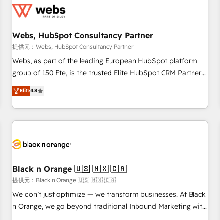
migrations and data cleanups • Custom APIs and third-party
integrations 📈 End-to-End Revenue Acceleration • Lifecycle
marketing and pipeline growth programs • Sales
Webs, HubSpot Consultancy Partner
enablement tools and CRM optimization • Retention
提供元：Webs, HubSpot Consultancy Partner
strategies with customer journey mapping 🏅 Elite-Level
Webs, as part of the leading European HubSpot platform
HubSpot Execution • 750+ onboardings and 2,000+
group of 150 Fte, is the trusted Elite HubSpot CRM Partner
implementations • Deep expertise across marketing, sales,
offering you a roadmap on maximizing EBITDA and
Elite
4.8
and service hubs • Built-in flexibility for startups to global
achieving Commercial Excellence. With our targeted
brands
processes, we strengthen your digital transformation and
minimize costs. As HubSpot's Advanced Accredited CRM
Implementation partner, we provide expertise to drive your
business forward. Since 2015 we are fully dedicated to
HubSpot and with an experienced team (50+), we work
with reputable companies in B2B sectors such as
Black n Orange 🇺🇸 🇲🇽 🇨🇦
manufacturing, SaaS and business services. We prepare a
提供元：Black n Orange 🇺🇸 🇲🇽 🇨🇦
customized business case that demonstrates the value and
We don’t just optimize — we transform businesses. At Black
impact of your digital transformation, including a detailed
n Orange, we go beyond traditional Inbound Marketing with
financial rationale with a focus on ROI and TCO. As a trusted
our exclusive methodologies: BOOMS and BOOST. Together,