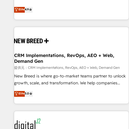
ンシーとして、HubSpot Eliteの実装力で顧客フロント業務を
再設計します。 💡 100inc は何をする会社か？ HubSpotを共
Elite
4.9
通基盤に、AIエージェントを組み込んだ顧客フロント業務（マ
ーケティング・営業・CS）を組織全体で設計・実装する日本の
AIネイティブ・エージェンシーです。事業部・グループ会社・
部門が分立する組織で、データと業務プロセスのサイロ化を、
CRMを軸とした全社共通基盤に再構築します。意思決定者・
PMO・現場担当者に並走します。 1️⃣ HubSpot導入・活用支援
CRM Implementations, RevOps, AEO + Web,
顧客データの一元化から、GTMの見える化・自動化まで。全
Demand Gen
Hub統合運用、データ品質設計、グループ横断のCRM統合に対
提供元：CRM Implementations, RevOps, AEO + Web, Demand Gen
応します。 2️⃣ AIエージェント組織構築 営業・マーケティング
業務の一部をAIが自律実行する組織への移行を設計・実装。
New Breed is where go-to-market teams partner to unlock
Breeze・Claude等をHubSpotと連携させ、役割定義・運用ル
growth, scale, and transformation. We help companies
ール・成果指標まで含めて設計します。 3️⃣ 全社DX × AI推進の
activate HubSpot’s AI-powered customer platform and
Elite
5.0
PMO伴走支援 複数部門をまたぐDX×AI変革を、構想から実装・
operationalize HubSpot’s Loop Marketing framework
定着までPMOとして主導。「設定の代行ではなく、設計の責
through expert-led services, smart agents, and purpose-
任」を引き受け、部門横断の統合・浸透・変革管理を実行しま
built apps, tailored to your business. Together, we unlock
す。 ▸ CMS戦略設計・構築：リード獲得・CVR・SEOを前提に
results, fast. ⚙️CRM & RevOps: Align all Hubs to your buyer
した情報設計・導線設計・テンプレート設計をContent Hubで
journey for clean data, scalability, & reporting. 🎯Demand