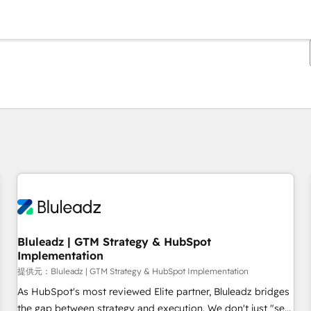
現在の場所
ページ
ページ
ページ
ページ
ページ
ページ
ページ
ページ
ページ
ページ
ページ
Bluleadz | GTM Strategy & HubSpot
Implementation
提供元：Bluleadz | GTM Strategy & HubSpot Implementation
As HubSpot's most reviewed Elite partner, Bluleadz bridges
the gap between strategy and execution. We don't just "set