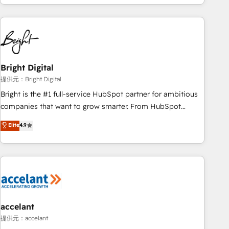
Ongoing Management: Monthly tune-ups, feature rollouts,
strategies, utilizing RevOps methodologies. As Latin
adoption coaching. Buying HubSpot, switching to it, or
America's largest HubSpot partner and a global leader in
reviving a stale portal? We are built for the work.
education market, we offer unparalleled insights. Operating
in five countries—Brazil, UAE (Abu Dhabi/Dubai/Sharjah),
Mexico, USA, and Portugal—we've executed over a hundred
successful operations. Our approach, rooted in RevOps
Bright Digital
principles, integrates analysis, training, planning, and
提供元：Bright Digital
qualification. Leveraging technology, data analytics, CRM
Bright is the #1 full-service HubSpot partner for ambitious
optimization, and inbound marketing tactics, we focus on
companies that want to grow smarter. From HubSpot
understanding, nurturing, and converting leads. Partner with
onboarding, to training, from developing a new website to
Elite
4.9
us to unlock your business's full potential and achieve
lead generation and digital marketing; we do it all (and with
sustained growth in today's competitive market.
great results)! In short, our services include: - HubSpot
consultancy: onboarding, training, data migration - HubSpot
development: websites, custom modules, integrations -
Marketing & sales solutions: digital marketing, advertising,
campaigns, content and design We connect people, data
and technology to improve customer experiences. With our
accelant
bright people, exciting ideas and can-do mentality, we
提供元：accelant