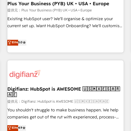
Plus Your Business (PYB) UK • USA • Europe
implementation. - Pre-built and custom integrations across
your full tech stack. - Custom object setup, CMS builds, and
提供元：Plus Your Business (PYB) UK • USA • Europe
full-funnel automation. - Dashboards, lifecycle campaigns,
Existing HubSpot user? We'll organise & optimize your
and lead nurturing sequences. - Cross-hub setup across
current set up. Want HubSpot Onboarding? We'll customise
Marketing, Sales, Operations, and Service Hubs. - Ongoing
your CRM & automate your business processes. Welcome
optimization, managed support, and scalable retainers.
to our Profile! We can help with... • CRM implementation,
Elite
5.0
Let’s make HubSpot your most powerful growth engine.
reports & workflows, and team training • CRM migration:
Built to convert, scale, and drive results.
Salesforce, Pipedrive, Dynamics etc • Technical projects inc.
Custom API integrations & ERP systems inc. SAP and
Netsuite A little about us... • Boutique 'Elite' Team (12 super
skilled members) • 150+ Clients for Sales Hub, Marketing
Hub, Service Hub, Data Hub and Website (CMS) • ISO/IEC
Digifianz: HubSpot is AWESOME 🇺🇸🇲🇽🇪🇸🇦🇷
27001:2022, ISO 9001:2015 and now... ISO 42001: 2023
🇦🇪
certified • Exclusive AI 'GuardHub' governance framework,
提供元：Digifianz: HubSpot is AWESOME 🇺🇸🇲🇽🇪🇸🇦🇷🇦🇪
based on ISO 42001 - helping you 'organise complexity'
𝗥𝗲𝗮𝗱𝘆 𝗳𝗼𝗿 𝘁𝗵𝗲 𝗻𝗲𝘅𝘁 𝘀𝘁𝗲𝗽? Click the 👈 '𝗖𝗼𝗻𝘁𝗮𝗰𝘁
You shouldn't struggle to make business happen. We help
𝗯𝘂𝘀𝗶𝗻𝗲𝘀𝘀' button to get in touch (𝘸𝘦'𝘳𝘦 𝘴𝘶𝘱𝘦𝘳 𝘳𝘦𝘴𝘱𝘰𝘯𝘴𝘪𝘷𝘦)
companies get out of the rut with experienced, process-
oriented teams implementing HubSpot Marketing, Sales,
Elite
4.9