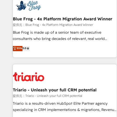
florissantes. Nos 3 grandes expertises sont : ➤ L’intégration
de CRM et de méthodologie RevOps pour aligner les
équipes marketing, commerciales et support client (data
Blue Frog - 4x Platform Migration Award Winner
migration, synchronisation API, audit et maintenance) ➤ La
création de sites internet de conversion qui transforment
提供元：Blue Frog - 4x Platform Migration Award Winner
les visiteurs en opportunités d'affaires ➤ La mise en place
Blue Frog is made up of a senior team of executive
de stratégies d'acquisition marketing (SEO, SEA, inbound,
consultants who bring decades of relevant, real world
automatisation marketing, ABM, IA, emailing) Informations
experience to our client engagements. "Blue Frog is a top,
Elite
5.0
clés : - 10 ans d'expérience - 100+ intégrations CRM
trusted partner in HubSpot's ecosystem for a reason. Their
HubSpot réussies - 40 experts conseil - 150 certifications
team brings over a decade of experience to the table, along
HubSpot cumulées
with deep knowledge of the HubSpot platform and
strategies for driving growth. They are committed to
helping our customers grow and finding solutions that fit
their unique business needs. We are thrilled to have Blue
Frog in the HubSpot ecosystem leading the way for
Triario - Unleash your full CRM potential
customers!" - Yamini Rangan, CEO of HubSpot “Our
提供元：Triario - Unleash your full CRM potential
experience with the team at Blue Frog has been nothing
Triario is a results-driven HubSpot Elite Partner agency
short of extraordinary. Their years of experience and quality
specializing in CRM implementations & migrations, Revenue
of skilled staff has earned them a trusted reputation within
Operations, Custom Integrations, Custom AI agents and AI-