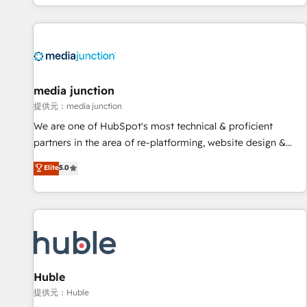
improvements at the right time so operations evolve
in the HubSpot ecosystem, we blend strategy, technology,
strategically and sustainably as the business grows.
& award-winning design to build scalable, globally
regionalized HubSpot websites, integrated marketing
campaigns, & RevOps frameworks that fuel long-term
success We connect the entire customer lifecycle through
seamless integrations, ensure long-term adoption with
media junction
change-management programs, and align marketing, sales,
提供元：media junction
and service to drive sustainable growth With 6 key
We are one of HubSpot's most technical & proficient
HubSpot accreditations and experience across hundreds of
partners in the area of re-platforming, website design &
organizations in dozens of industries, there’s a good chance
development. We specialize in multi-hub implementations
Elite
5.0
one of our globally integrated teams has worked with
for mid-market & enterprise companies. We are woman-
clients just like you Let’s explore whether S2 is the partner
owned, powered by coffee, and we ❤️ dogs. We produce
you’ve been looking for...and get your next big initiative
award-winning work for our clients. 🏆2023 Technical
moving!
Expertise Impact Award 🏆2022 Technical Expertise Impact
Award 🏆2022 Platform Migration Excellence Impact Award
🏆2020 Elite Solutions Partner 🏆2019 Integrations HubSpot
Impact Award 🏆2019 Marketing Enablement HubSpot
Huble
Impact Award 🏆2018 Website Design HubSpot Impact
提供元：Huble