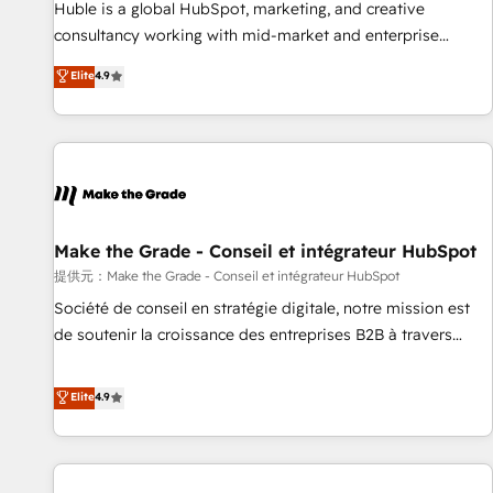
Award 🏆2017 Website Design HubSpot Impact Award 🏆
Huble is a global HubSpot, marketing, and creative
2016 Growth-Driven Design Agency of the Year 🏆2016
consultancy working with mid-market and enterprise
Sales Enablement HubSpot Impact Award 🏆2015 Growth-
businesses. We go beyond implementation, shaping the
Elite
4.9
Driven Design Agency of the Year 🏆2015 Became the 5th
strategy, processes, and teams that turn HubSpot into a
Agency to reach Diamond 🏆2014 HubSpot COS
genuine growth engine. Named HubSpot's Global Partner of
Performance Award 🏆2014 HubSpot COS Design Award 🏆
the Year in 2024, consistently ranked among their top 5
2013 HubSpot Marketplace Provider of the Year 🏆2011
partners worldwide, and with over 15 years in the
Became a HubSpot Partner 📆Founded in 1997
ecosystem, Huble has built a track record that speaks for
itself. One company, one operating model, delivering across
offices and consulting teams in the UK, USA, Canada,
Make the Grade - Conseil et intégrateur HubSpot
Germany, France, Belgium, Singapore, and South Africa.
提供元：Make the Grade - Conseil et intégrateur HubSpot
Certified compliant with ISO/IEC 27001:2022 and ISO
Société de conseil en stratégie digitale, notre mission est
9001:2015 across all seven international offices and 175+
de soutenir la croissance des entreprises B2B à travers
employees.
l’acquisition de nouveaux clients, l'intégration CRM et le
développement des revenus auprès de vos comptes
Elite
4.9
existants. En France et à l'international, nous travaillons
avec des ETI ambitieuses, des grands groupes voulant aller
au-delà d’une simple transformation digitale et des startups