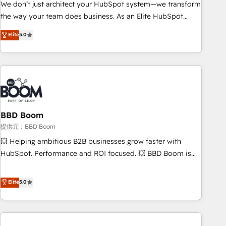
ensure revenue growth on a daily basis. So tell us your
We don’t just architect your HubSpot system—we transform
challenge; our passionate and growth driven team of 100+
the way your team does business. As an Elite HubSpot
experts is ready for you! Driving digital growth |
Solutions Partner, we specialize in creating tailored, end-to-
Elite
5.0
www.brightdigital.com
end CRM solutions that accelerate growth, improve
operational efficiency, and ensure faster time to value on
HubSpot. What sets us apart? Our people-centric approach.
From day one, our team takes the time to deeply
understand your unique needs, crafting custom strategies
that deliver impactful results. Our mission is to empower
you to unlock HubSpot’s full potential—faster. Through
BBD Boom
expert training, unmatched responsiveness, and ongoing
提供元：BBD Boom
support, we equip your team to adopt new systems with
💥 Helping ambitious B2B businesses grow faster with
confidence and achieve a unified, data-driven approach to
HubSpot. Performance and ROI focused. 💥 BBD Boom is
customer engagement.
the HubSpot partner that can help you to HubSpot Better.
We work with your teams to solve all your HubSpot
Elite
5.0
challenges and improve user adoption, sales process and
marketing results. Services 📚 Onboarding your team to
HubSpot for the first time 🔧 Designing and optimising your