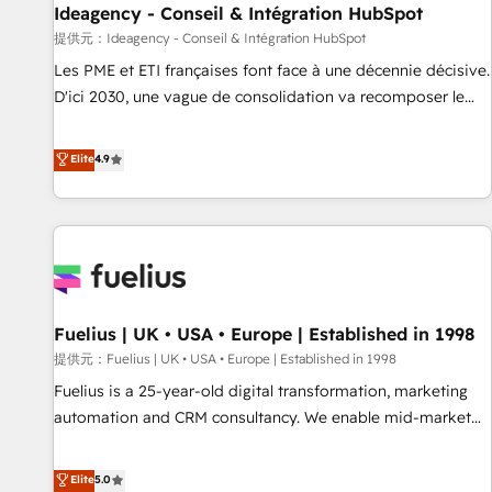
Ideagency - Conseil & Intégration HubSpot
have successfully supported over 500 organisations with
HubSpot implementation, optimisation, training, and
提供元：Ideagency - Conseil & Intégration HubSpot
adoption assurance. Our tried and tested Roadmap
Les PME et ETI françaises font face à une décennie décisive.
methodology will ensure that you receive the best
D'ici 2030, une vague de consolidation va recomposer le
deployment experience possible. Whether you are new to
marché. Seules survivront les entreprises qui auront réussi
HubSpot or seeking to turn around a poor install, our team
leur transformation. Le problème ? 58% des dirigeants
Elite
4.9
have the change management expertise to deliver the
savent que l'IA est vitale pour leur survie. Mais 57% n'ont
solutions you need.
aucune stratégie. Et 43% ne maîtrisent même pas leurs
données. C'est le paradoxe français : conscience totale,
action nulle. La solution s'appelle l'Entreprise Augmentée. Ce
n'est pas une entreprise qui utilise l'IA. C'est une
organisation qui a réussi la symbiose entre l'expertise
Fuelius | UK • USA • Europe | Established in 1998
humaine et l'intelligence artificielle. Pas pour remplacer
l'humain, mais pour l'augmenter. Chez Ideagency, nous
提供元：Fuelius | UK • USA • Europe | Established in 1998
accompagnons cette transformation. D'abord les
Fuelius is a 25-year-old digital transformation, marketing
fondations : des données unifiées, des processus alignés.
automation and CRM consultancy. We enable mid-market
Ensuite l'augmentation : l'IA là où elle crée de la valeur. Et
and enterprise clients to maximise their return from digital
surtout : l'humain qui reste au centre. Parce que la vraie
and fuel their growth. We modernise platforms, streamline
Elite
5.0