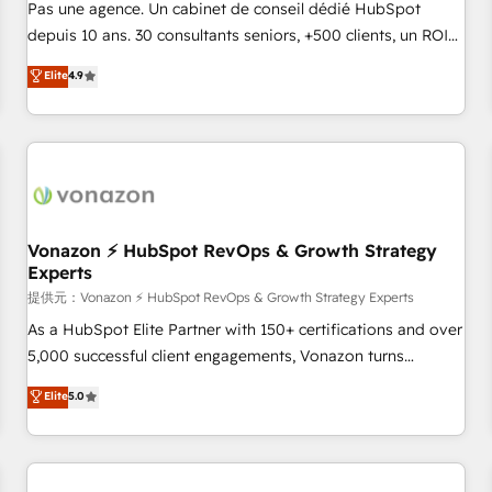
NetSuite, Microsoft Dynamics, … • Data cleansing and CRM
Pas une agence. Un cabinet de conseil dédié HubSpot
migration from any platform • Client/member portals built
depuis 10 ans. 30 consultants seniors, +500 clients, un ROI
on HubSpot • CaterSuite for the catering industry • Custom
mesurable. Notre mission : faire de HubSpot un vrai levier
Elite
4.9
and complex integrations: SAM.gov, GovWin, QuickBooks,
de performance pour votre organisation. Cela passe par la
PandaDoc, ClickUp, Shopify, Mapsly, WooCommerce,
compréhension de vos processus, la fiabilisation de vos
BuilderTrend, and more Experience the difference — reach
données et l'alignement de vos équipes — avant même
out to see how AI + HubSpot can transform your business.
d'ouvrir la plateforme. Nos domaines d'intervention : -
Intégration & paramétrage HubSpot - Migration CRM &
reprise de données - Stratégie RevOps & alignement
Marketing / Sales - Data, reporting & tableaux de bord -
Vonazon ⚡ HubSpot RevOps & Growth Strategy
Experts
Onboarding, audit & optimisation - Intégrations métiers
(ERP, téléphonie, e-commerce) - Formation &
提供元：Vonazon ⚡ HubSpot RevOps & Growth Strategy Experts
accompagnement au changement Nous intervenons auprès
As a HubSpot Elite Partner with 150+ certifications and over
des PME, ETI et grandes entreprises en France et à
5,000 successful client engagements, Vonazon turns
l'international, dans des secteurs variés : SaaS, immobilier,
marketing complexity into measurable, scalable growth.
Elite
5.0
industrie, éducation, banque & assurance, transport &
From onboarding to enterprise-grade campaigns, our in-
logistique.
house team builds scalable strategies that drive long-term
revenue. ⚙️ HubSpot Integration & Optimization • Seamless
CRM, CMS, and automation setup • Complex platform