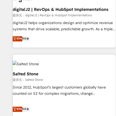
一体提供。 ▸ 既存CRM・MAからの移行支援：Salesforce・
Gen & ABM: Drive pipeline with inbound, ABM, AEO, SEO, &
Marketo・Pardot等からの移行、カスタム設計、履歴データ移
paid media. 👩‍💻Web Design: Build high-performing
digitalJ2 | RevOps & HubSpot Implementations
行と活用設計まで。 ▸ AEO対応：ChatGPT・Perplexity等のAI
websites with UX, messaging, & conversion strategy that
提供元：digitalJ2 | RevOps & HubSpot Implementations
検索からの流入・引用を前提にコンテンツとサイト構造を最適
drive results. 🤖AI Strategy: Activate Breeze Agents,
digitalJ2 helps organizations design and optimize revenue
化。 🏆 なぜ100incを選ぶのか？ ✓ HubSpot Eliteパートナー
configure HubSpot AI, & maximize AEO with tailored AI
systems that drive scalable, predictable growth. As a triple-
認定 ✓ HubSpotアワード受賞・HUGリーダー ✓
services. 🧩Integrations: Extend HubSpot with custom
accredited HubSpot Solutions Partner, we specialize in both
Elite
5.0
ISO27001:2022 / ISO9001:2015 取得 ✓ 400社以上の導入実績
integrations, hosting, & maintenance.
strategic RevOps planning and hands-on technical
✓ HubSpot大百科 出版 CRM・AI活用に関するご相談、現状整
execution - building the operational foundation companies
理の壁打ちなど、構想段階からお気軽にお問い合わせくださ
need to thrive. Industries we specialize in: - Manufacturing -
い。
Healthcare - Financial Services - Managed IT (MSP) -
Franchises - Professional Services - And more! How we
help: ✔️ Full HubSpot implementations and portal
Salted Stone
optimization ✔️ Data migrations, CRM architecture, and
提供元：Salted Stone
reporting foundations ✔️ Custom integrations and workflow
Since 2012, HubSpot’s largest customers globally have
automation ✔️ User adoption programs, training, and
counted on S2 for complex migrations, change
enablement Through project-based engagements and
management, systems integration, and creative solutions
ongoing RevOps partnerships, we guide organizations
that deliver measurable impact and transform brand
Elite
5.0
through the revenue maturity model - delivering the right
experiences As one of the few full-service creative agencies