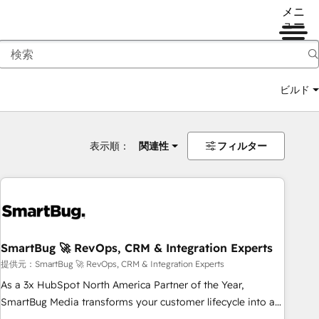
メニ
ュー
ビルド
表示順：
関連性
フィルター
SmartBug 🚀 RevOps, CRM & Integration Experts
提供元：SmartBug 🚀 RevOps, CRM & Integration Experts
As a 3x HubSpot North America Partner of the Year,
SmartBug Media transforms your customer lifecycle into a