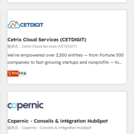
complex and build a better experience for your team and
customers.
Cetrix Cloud Services (CETDIGIT)
提供元：Cetrix Cloud Services (CETDIGIT)
We’ve empowered over 2,500 entities — from Fortune 500
companies to fast-growing startups and nonprofits — to
streamline operations, scale revenue, and unlock the full
Elite
5.0
potential of HubSpot. With deep technical and industry
expertise, we fuse automation, integration, and AI
innovation to deliver lasting impact. We specialize in: •
Turnkey and end-to-end HubSpot implementations •
Onboarding for Sales, Service, Marketing & Content Hubs •
AI voice and chat agents, predictive automation, and smart
workflows • Salesforce + HubSpot integration • Website
Copernic - Conseils & intégration HubSpot
design and CMS development • ERP integration: SAP,
提供元：Copernic - Conseils & intégration HubSpot