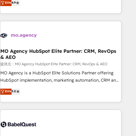
Elite
4.9
processes to generate growth. Our offer spans from
Strategy to Operations. We specialize in CRM onboarding
and implementation, web design, sales & marketing
automation, and digital marketing. With extensive
experience working with tech companies and
manufacturers since 2002, we are committed to
empowering our clients and developing their autonomy. Get
MO Agency HubSpot Elite Partner: CRM, RevOps
& AEO
to grips with HubSpot through guided implementation and
seamless integration of the CRM platform into your digital
提供元：MO Agency HubSpot Elite Partner: CRM, RevOps & AEO
ecosystem. Would you like support in deploying your
MO Agency is a HubSpot Elite Solutions Partner offering
inbound marketing strategy? We'll provide support tailored
HubSpot implementation, marketing automation, CRM and
to your needs and sales objectives. With 125+ certifications,
RevOps consulting, data architecture, sales enablement,
Elite
5.0
we are part of the most certified Canadian agencies, and we
lifecycle automation, lead scoring and revenue reporting.
both hold Onboarding Accreditations. Based in Canada
HubSpot, Salesforce and integrated enterprise stacks.
(coast to coast), our services are offered in both English &
Digital Marketing, Answer Engine Optimisation, and
French.
Generative Engine Optimisation (AI Search), HubSpot
Content Hub, WordPress development, B2B SEO, paid
media, and content. We work with enterprise and growth-