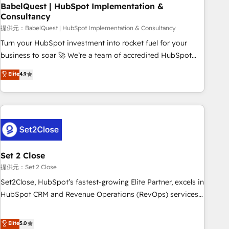
led companies across technology, professional services,
BabelQuest | HubSpot Implementation &
Consultancy
financial services and industrial sectors. Offices in
Johannesburg, Cape Town and London. 500+ HubSpot CRM
提供元：BabelQuest | HubSpot Implementation & Consultancy
implementations delivered. AI visibility coverage across
Turn your HubSpot investment into rocket fuel for your
ChatGPT, Claude, Perplexity, Gemini and Google AI
business to soar 🚀 We’re a team of accredited HubSpot
Overviews. HubSpot Impact Award - Customer First
experts ready to help you. We can implement the platform
Elite
4.9
HubSpot Impact Award - Integrations Innovation HubSpot
into complex business environments, optimise what you've
Impact Award - Platform Migration Excellence HubSpot
got and make sure you can actually use it, build your
Impact Award - Platform Excellence 35+ full-time HubSpot
website in HubSpot or create an inbound marketing
professionals.
strategy for you and execute it on HubSpot. We are on the
G-Cloud 14 CCS (Crown Commercial Service) framework,
meaning we've been accredited by HubSpot and vetted by
the CCS, which means we can support public sector
Set 2 Close
companies as well the other ones listed in our profile. Our
提供元：Set 2 Close
services: - HubSpot implementation - HubSpot CMS
Set2Close, HubSpot’s fastest-growing Elite Partner, excels in
website build We can do lots of things. But everything we
HubSpot CRM and Revenue Operations (RevOps) services
do is there for you to: - Grow revenue, and run your
to boost B2B sales and growth. As a top HubSpot Elite
business more efficiently - Build stronger relationships with
Partner, we specialize in custom HubSpot CRM solutions.
Elite
5.0
customers - Make better decisions with data - Find a new