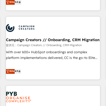
Elite
5.0
extension of your team, we believe in the power of
they form a powerful combination that has driven success
partnership. Together, we embark on a transformational
for over 800 businesses worldwide. As Elite HubSpot
journey that sets your business up for long-term success.
Partners, we specialize in crafting high-performance growth
Unlock your business. If not now, when?
strategies that integrate data-driven marketing, automation,
and revenue intelligence to help companies scale faster and
smarter. 🔹 BOOMS: Demand generation for all your buyers
With BOOMS, you invest in 100% of your buyers,
Campaign Creators // Onboarding, CRM Migration
accelerating your growth and positioning yourself as an
提供元：Campaign Creators // Onboarding, CRM Migration
undisputed leader. 🔹 BOOST: Optimize your digital
With over 600+ HubSpot onboardings and complex
transformation process A methodology designed to
platform implementations delivered, CC is the go-to Elite
implement HubSpot effectively and optimize your digital
Solutions Partner for businesses ready to migrate,
processes. 🔹 Trusted by Industry Leaders With an average
replatform, and scale smarter. We specialize in high-impact
Elite
4.9
rating of 4.9/5 and a proven track record of business
CRM and CMS migrations and onboarding from platforms
transformation, our growth-first approach has helped
like Salesforce, NetSuite, Zoho, Pardot, Marketo, Microsoft
brands dominate their markets.
Dynamics, Wix, WordPress and legacy CRMs, turning
fragmented systems into unified, growth-ready HubSpot
architectures that accelerate revenue operations and
performance. - Multi-object CRM migration, cleanup, and