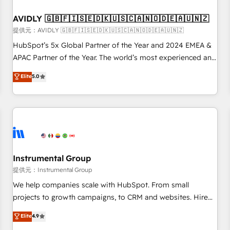
of mapping out AND building your ideal system. + Get best
AVIDLY 🇬🇧🇫🇮🇸🇪🇩🇰🇺🇸🇨🇦🇳🇴🇩🇪🇦🇺🇳🇿
practices and 'don't know what you don't know'
recommendations to maximize conversions! OTF is an Elite
提供元：AVIDLY 🇬🇧🇫🇮🇸🇪🇩🇰🇺🇸🇨🇦🇳🇴🇩🇪🇦🇺🇳🇿
Partner (top 1% of 6,500+ Partners) and was named 2023
HubSpot’s 5x Global Partner of the Year and 2024 EMEA &
HubSpot Partner of the Year 💥 Trusted by 2,500+
APAC Partner of the Year. The world’s most experienced and
companies to help them scale and close more business, by
fully accredited HubSpot Solutions Partner. 🚀 With 2,750+
Elite
5.0
using HubSpot (the right way). ⭐️ Here's more info:
HubSpot projects delivered and 370+ specialists across
www.onthefuze.com/hubspot-admin Contact us to learn
EMEA, APAC and NAM, we de-risk complex CRM
more!
programmes and accelerate ROI across every HubSpot
Hub. 🧭 From multi-region migrations to AI-powered
automation, we turn complexity into clarity, human at global
scale. 🏆 HubSpot’s CEO called us “the partner of the
future.” Others agree it is proof of trust built through
Instrumental Group
measurable impact.
提供元：Instrumental Group
We help companies scale with HubSpot. From small
projects to growth campaigns, to CRM and websites. Hire
an agency that's experienced in every inch of HubSpot and
Elite
4.9
willing to work hand-in-hand with your team to simplify the