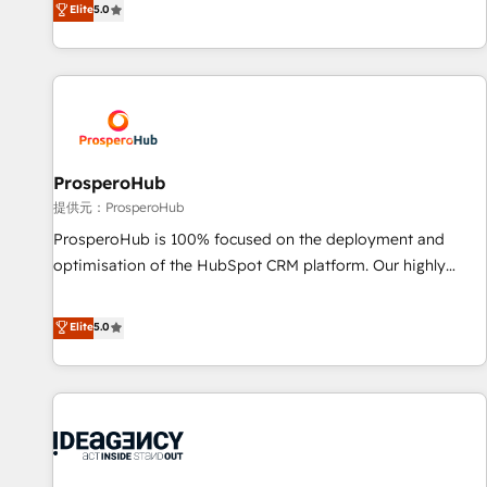
Elite
5.0
the HubSpot ecosystem as a reliable partner capable of
ready Website Design With over 15 years of experience, we
delivering remarkable experiences for our most
help companies bridge the gap between marketing, sales,
sophisticated clients.” - Brian Garvey, VP, Solutions Partner
and customer success through smart automation, data
Program, HubSpot.
hygiene, and tailored HubSpot solutions. Our clients choose
us because we blend the expertise of a global consultancy
with the care and agility of a boutique firm. At Triario, we’re
big enough to deliver but small enough to listen. Our
ProsperoHub
Services: HubSpot implementations & data migration
提供元：ProsperoHub
Custom AI agents Revenue Operations API integrations AI-
ProsperoHub is 100% focused on the deployment and
ready Website design Let’s turn your CRM into your growth
optimisation of the HubSpot CRM platform. Our highly
engine!
experienced team of solutions experts will ensure that you
achieve maximum adoption and ROI from your HubSpot
Elite
5.0
investment. Use our extensive HubSpot, sales, marketing,
service and integrations expertise to lead your team on
their HubSpot journey, design and implement your
processes and skilfully bring your revenue infrastructure to
life. Our collaborative approach keeps you in control whilst
we plan and support the route to your revenue goals. We