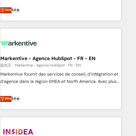
revenue engine. Our unified ecosystem includes specialized
divisions Globalia (AI & Software) and Point Success Media
Elite
5.0
(Paid Media), making this the official home for all three
brands. 🔄 Implementation & Integration - Seamless
migrations and system integrations powered by Globalia’s
technical development team. - 19 HubSpot-certified trainers
to drive platform adoption. 📈 Revenue Generation - Full-
funnel marketing and high-performance advertising via
Markentive - Agence HubSpot - FR - EN
Point Success Media. - Expert deployment of Breeze AI and
custom agents to automate growth. 🏆 Elite Excellence - 8
提供元：Markentive - Agence HubSpot - FR - EN
platform accreditations and deep HIPAA-compliance
Markentive fournit des services de conseil, d'intégration et
expertise. - A team of 250+ experts dedicated to your
d'agence dans la région EMEA et North America. Avec plus
resilient growth.
de 115 experts en marketing automation, Growth, Revops,
CRM et webdesign. Markentive is both a consulting firm, a
Elite
5.0
digital agency and an integrator. With over 115 experts in
marketing automation, growth, revops, CRM and webdesign
(We focus on EMEA - USA customers).