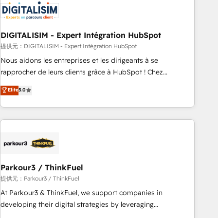
HubSpot set-up for better results 🌐 Website design and
build using HubSpot 🔌 Integrating HubSpot with other
systems 🎓 Training your teams to be HubSpot pros 📊
DIGITALISIM - Expert Intégration HubSpot
Lead generation services using HubSpot Why us? - SIX
HubSpot Accreditations - awarded by HubSpot after a
提供元：DIGITALISIM - Expert Intégration HubSpot
rigorous process for CRM, Solutions Architecture,
Nous aidons les entreprises et les dirigeants à se
Onboarding , Data Migration, Custom Integration & Platform
rapprocher de leurs clients grâce à HubSpot ! Chez
Enablement -Onboarded over 500 businesses to HubSpot -
DIGITALISIM, nous avons l'intime conviction que la réussite
Elite
5.0
Top 1% of partners worldwide -In-house team of 25+
des entreprises passe par l’innovation web, le marketing
experts Contact us today to help you get more from your
digital, et la relation client ! C'est pourquoi, nos experts sont
investment in HubSpot. www.bbdboom.com
à la fois capables de gérer votre projet de création de site
internet, votre référencement, votre stratégie digitale et le
pilotage et l'intégration d'HubSpot ! Les grandes phases
d'un projet HubSpot avec DIGITALISIM : 🧽 Nettoyage,
migration et intégration des bases de données. 🚀
Parkour3 / ThinkFuel
Développement des interfaces avec vos logiciels métiers ⚙️
提供元：Parkour3 / ThinkFuel
Configuration de la plateforme HubSpot 📈 Configuration
At Parkour3 & ThinkFuel, we support companies in
de rapports et tableaux de bord 🤝 Book Process &
developing their digital strategies by leveraging
Guidelines utilisateurs 🎓 Formations des utilisateurs
technologies and automating their marketing and sales