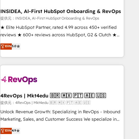
INSIDEA, AI-First HubSpot Onboarding & RevOps
提供元：INSIDEA, AI-First HubSpot Onboarding & RevOps
★ Elite HubSpot Partner, rated 4.99 across 450+ verified
reviews ★ 600+ reviews across HubSpot, G2 & Clutch ★
150+ in-house HubSpot-certified experts ★ 1,500+
Elite
5.0
implementations across 25+ countries ★ AI-first, RevOps-
led, onboarding-obsessed INSIDEA helps growing
companies turn HubSpot into a revenue engine. We
onboard your team, migrate your data, and build AI-
powered workflows that drive adoption from week one, in
your time zone. What we do: ➤ Onboarding: Live in weeks,
with workflows built around your business, not a template.
4RevOps | Mkt4edu 🇧🇷 🇲🇽 🇵🇹 🇦🇪 🇺🇸
➤ Migration: Move from any legacy CRM. Zero downtime,
提供元：4RevOps | Mkt4edu 🇧🇷 🇲🇽 🇵🇹 🇦🇪 🇺🇸
full data integrity. ➤ Implementation: Configure HubSpot to
Unlock Revenue Growth: Specializing in RevOps - Inbound
run your revenue process. Sales, marketing, and service
Marketing, Sales, and Customer Success We specialize in
wired together. ➤ AI and Integrations: Layer Breeze AI,
driving revenue growth for companies across industries
Elite
4.9
custom agents, and APIs to remove manual work. ➤
through tailored marketing, sales, and customer success