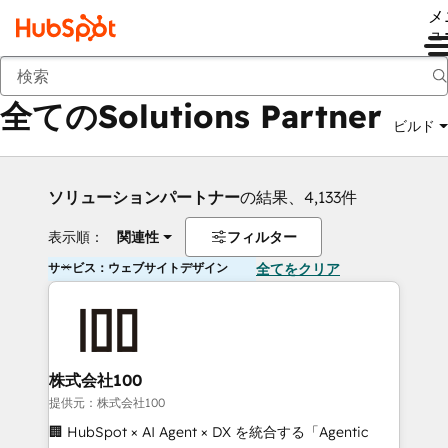
メ
ュ
戻る
全てのSolutions Partner
ビルド
ソリューションパートナー
の結果、4,133件
表示順：
関連性
フィルター
サービス：ウェブサイトデザイン
全てをクリア
株式会社100
提供元：株式会社100
🏢 HubSpot × AI Agent × DX を統合する「Agentic