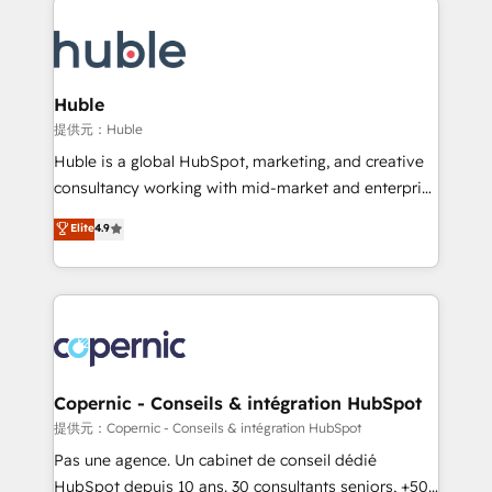
QuickBooks, PandaDoc, ClickUp, Shopify, Mapsly,
consultancy: onboarding, training, data migration -
WooCommerce, BuilderTrend, and more Experience
HubSpot development: websites, custom modules,
the difference — reach out to see how AI + HubSpot
integrations - Marketing & sales solutions: digital
can transform your business.
marketing, advertising, campaigns, content and
Huble
design We connect people, data and technology to
提供元：Huble
improve customer experiences. With our bright
Huble is a global HubSpot, marketing, and creative
people, exciting ideas and can-do mentality, we
consultancy working with mid-market and enterprise
ensure revenue growth on a daily basis. So tell us
businesses. We go beyond implementation, shaping
Elite
4.9
your challenge; our passionate and growth driven
the strategy, processes, and teams that turn
team of 100+ experts is ready for you! Driving digital
HubSpot into a genuine growth engine. Named
growth | www.brightdigital.com
HubSpot's Global Partner of the Year in 2024,
consistently ranked among their top 5 partners
worldwide, and with over 15 years in the ecosystem,
Huble has built a track record that speaks for itself.
One company, one operating model, delivering
Copernic - Conseils & intégration HubSpot
across offices and consulting teams in the UK, USA,
提供元：Copernic - Conseils & intégration HubSpot
Canada, Germany, France, Belgium, Singapore, and
Pas une agence. Un cabinet de conseil dédié
South Africa. Certified compliant with ISO/IEC
HubSpot depuis 10 ans. 30 consultants seniors, +500