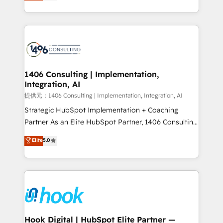
tailored solutions that drive results by leveraging
HubSpot’s platform and data to fuel success.
Technical Solutions: - HubSpot Technical Consulting -
HubSpot CRM Implementation - HubSpot
Onboarding - Data Migration & Integrations -
Technical Audit & Optimization Strategic Solutions: -
Revenue Operations - Inbound Marketing -
1406 Consulting | Implementation,
Integration, AI
Outbound Marketing - HubSpot CMS Website
Design & Development We empower our clients to
提供元：1406 Consulting | Implementation, Integration, AI
reach their full potential by providing transparent,
Strategic HubSpot Implementation + Coaching
relationship-driven support. With over 300 HubSpot
Partner As an Elite HubSpot Partner, 1406 Consulting
certifications and accreditations, we deliver both the
helps mid-market revenue teams transform how
Elite
5.0
technical know-how and strategic guidance you
they sell, market, and serve. We don't just build your
need to succeed.
HubSpot—we teach your team to own it, then stay
to help you keep winning. What We Do ⚙️ CRM
Implementations across Marketing, Sales, Service,
Data & Content 📈 Sales & Marketing Alignment +
Revenue Team Enablement 🤖 Breeze AI & Custom
Agent Creation 🔄 Custom Integrations & Data
Hook Digital | HubSpot Elite Partner —