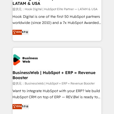
LATAM & USA
Migration Why 1406 We become part of your team.
Your team learns while we build. We fix what others
提供元：Hook Digital | HubSpot Elite Partner — LATAM & USA
broke. Built for mid-market reality—practical
Hook Digital is one of the first 50 HubSpot partners
solutions that work with your actual headcount and
worldwide (since 2010) and a 7x HubSpot Awarded
constraints. By the Numbers 🏆 Top 1% of all
Elite Partner. With 500+ projects across the U.S.,
Elite
4.9
HubSpot partners 🔄 Top 5% globally in client
Brazil, and LATAM, we combine global expertise with
retention 📅 10+ years of consistent results Who We
regional experience. Today, we are Brazil’s largest
Serve Revenue teams, marketing leaders, and sales
HubSpot Elite Partner—trusted by companies across
ops at mid-market companies ready to move
the Americas to scale smarter. ⚙️ CRM
beyond spreadsheets into unified systems that
Implementation & Migration Onboarding across all
drive real business results.
Hubs, plus migrations from Salesforce, Pipedrive, RD
Station, Freshdesk, Intercom, and more. Custom
BusinessWeb | HubSpot + ERP = Revenue
Booster
objects, automations, and integrations built for
growth. 🚀 AI-Driven GTM Orchestration Unify
提供元：BusinessWeb | HubSpot + ERP = Revenue Booster
HubSpot with LinkedIn, WhatsApp, email, paid
Want to integrate HubSpot with your ERP? We build
media, and AI voice to drive pipeline. 🤖 AI Custom
HubSpot CRM on top of ERP — REV.BW is ready to
Agent Development Deploy AI agents for
use business model that you can for fast CRM start
Elite
5.0
prospecting, follow-ups, service triage, and
in your organization. It's not brands that solve