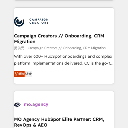
ROI from your HubSpot investment. Use our
certifications, we are part of the most certified
extensive HubSpot, sales, marketing, service and
Canadian agencies, and we both hold Onboarding
integrations expertise to lead your team on their
Accreditations. Based in Canada (coast to coast), our
HubSpot journey, design and implement your
services are offered in both English & French.
processes and skilfully bring your revenue
infrastructure to life. Our collaborative approach
Campaign Creators // Onboarding, CRM
Migration
keeps you in control whilst we plan and support the
route to your revenue goals. We have successfully
提供元：Campaign Creators // Onboarding, CRM Migration
supported over 500 organisations with HubSpot
With over 600+ HubSpot onboardings and complex
implementation, optimisation, training, and
platform implementations delivered, CC is the go-to
adoption assurance. Our tried and tested Roadmap
Elite Solutions Partner for businesses ready to
Elite
4.9
methodology will ensure that you receive the best
migrate, replatform, and scale smarter. We specialize
deployment experience possible. Whether you are
in high-impact CRM and CMS migrations and
new to HubSpot or seeking to turn around a poor
onboarding from platforms like Salesforce, NetSuite,
install, our team have the change management
Zoho, Pardot, Marketo, Microsoft Dynamics, Wix,
expertise to deliver the solutions you need.
WordPress and legacy CRMs, turning fragmented
systems into unified, growth-ready HubSpot
architectures that accelerate revenue operations and
MO Agency HubSpot Elite Partner: CRM,
RevOps & AEO
performance. - Multi-object CRM migration, cleanup,