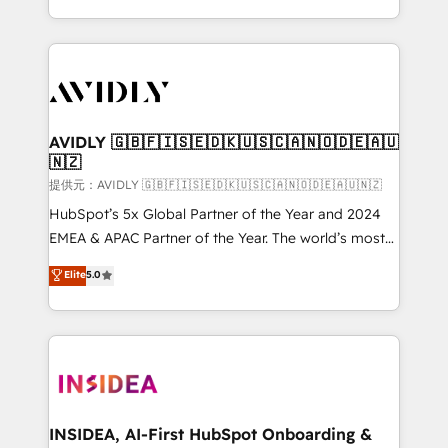
planning and hands-on technical execution - building
the operational foundation companies need to
thrive. Industries we specialize in: - Manufacturing -
Healthcare - Financial Services - Managed IT (MSP) -
Franchises - Professional Services - And more! How
we help: ✔️ Full HubSpot implementations and portal
AVIDLY 🇬🇧🇫🇮🇸🇪🇩🇰🇺🇸🇨🇦🇳🇴🇩🇪🇦🇺
🇳🇿
optimization ✔️ Data migrations, CRM architecture,
and reporting foundations ✔️ Custom integrations
提供元：AVIDLY 🇬🇧🇫🇮🇸🇪🇩🇰🇺🇸🇨🇦🇳🇴🇩🇪🇦🇺🇳🇿
and workflow automation ✔️ User adoption
HubSpot’s 5x Global Partner of the Year and 2024
programs, training, and enablement Through project-
EMEA & APAC Partner of the Year. The world’s most
based engagements and ongoing RevOps
experienced and fully accredited HubSpot Solutions
Elite
5.0
partnerships, we guide organizations through the
Partner. 🚀 With 2,750+ HubSpot projects delivered
revenue maturity model - delivering the right
and 370+ specialists across EMEA, APAC and NAM,
improvements at the right time so operations
we de-risk complex CRM programmes and
evolve strategically and sustainably as the business
accelerate ROI across every HubSpot Hub. 🧭 From
grows.
multi-region migrations to AI-powered automation,
we turn complexity into clarity, human at global
scale. 🏆 HubSpot’s CEO called us “the partner of the
INSIDEA, AI-First HubSpot Onboarding &