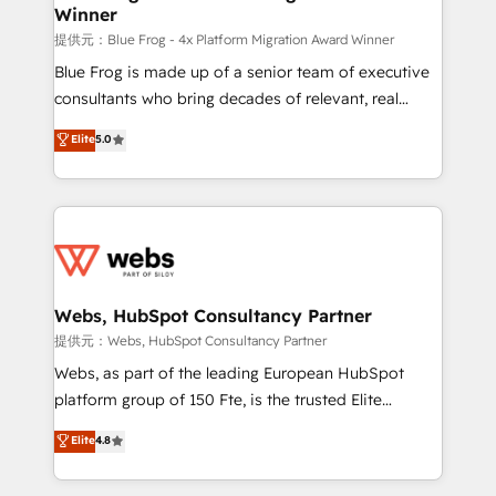
Winner
with other systems 🎓 Training your teams to be
HubSpot pros 📊 Lead generation services using
提供元：Blue Frog - 4x Platform Migration Award Winner
HubSpot Why us? - SIX HubSpot Accreditations -
Blue Frog is made up of a senior team of executive
awarded by HubSpot after a rigorous process for
consultants who bring decades of relevant, real
CRM, Solutions Architecture, Onboarding , Data
world experience to our client engagements. "Blue
Elite
5.0
Migration, Custom Integration & Platform
Frog is a top, trusted partner in HubSpot's
Enablement -Onboarded over 500 businesses to
ecosystem for a reason. Their team brings over a
HubSpot -Top 1% of partners worldwide -In-house
decade of experience to the table, along with deep
team of 25+ experts Contact us today to help you
knowledge of the HubSpot platform and strategies
get more from your investment in HubSpot.
for driving growth. They are committed to helping
www.bbdboom.com
our customers grow and finding solutions that fit
their unique business needs. We are thrilled to have
Webs, HubSpot Consultancy Partner
Blue Frog in the HubSpot ecosystem leading the
提供元：Webs, HubSpot Consultancy Partner
way for customers!" - Yamini Rangan, CEO of
Webs, as part of the leading European HubSpot
HubSpot “Our experience with the team at Blue Frog
platform group of 150 Fte, is the trusted Elite
has been nothing short of extraordinary. Their years
HubSpot CRM Partner offering you a roadmap on
Elite
4.8
of experience and quality of skilled staff has earned
maximizing EBITDA and achieving Commercial
them a trusted reputation within the HubSpot
Excellence. With our targeted processes, we