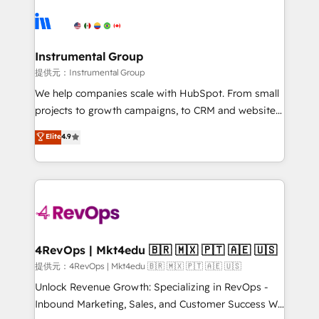
ecosystem, we blend strategy, technology, & award-
Ongoing Management: Monthly tune-ups, feature
winning design to build scalable, globally
rollouts, adoption coaching. Buying HubSpot,
regionalized HubSpot websites, integrated
switching to it, or reviving a stale portal? We are
marketing campaigns, & RevOps frameworks that
Instrumental Group
built for the work.
fuel long-term success We connect the entire
提供元：Instrumental Group
customer lifecycle through seamless integrations,
We help companies scale with HubSpot. From small
ensure long-term adoption with change-
projects to growth campaigns, to CRM and websites.
management programs, and align marketing, sales,
Hire an agency that's experienced in every inch of
Elite
4.9
and service to drive sustainable growth With 6 key
HubSpot and willing to work hand-in-hand with your
HubSpot accreditations and experience across
team to simplify the complex and build a better
hundreds of organizations in dozens of industries,
experience for your team and customers.
there’s a good chance one of our globally integrated
teams has worked with clients just like you Let’s
explore whether S2 is the partner you’ve been
looking for...and get your next big initiative moving!
4RevOps | Mkt4edu 🇧🇷 🇲🇽 🇵🇹 🇦🇪 🇺🇸
提供元：4RevOps | Mkt4edu 🇧🇷 🇲🇽 🇵🇹 🇦🇪 🇺🇸
Unlock Revenue Growth: Specializing in RevOps -
Inbound Marketing, Sales, and Customer Success We