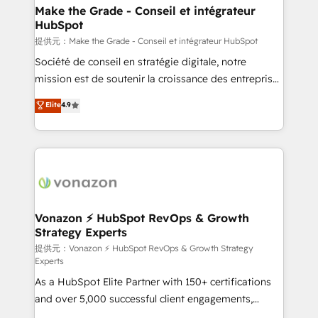
strategies that deliver impactful results. Our mission
Make the Grade - Conseil et intégrateur
HubSpot
is to empower you to unlock HubSpot’s full potential
—faster. Through expert training, unmatched
提供元：Make the Grade - Conseil et intégrateur HubSpot
responsiveness, and ongoing support, we equip
Société de conseil en stratégie digitale, notre
your team to adopt new systems with confidence
mission est de soutenir la croissance des entreprises
and achieve a unified, data-driven approach to
B2B à travers l’acquisition de nouveaux clients,
Elite
4.9
customer engagement.
l'intégration CRM et le développement des revenus
auprès de vos comptes existants. En France et à
l'international, nous travaillons avec des ETI
ambitieuses, des grands groupes voulant aller au-
delà d’une simple transformation digitale et des
startups florissantes. Nos 3 grandes expertises sont :
➤ L’intégration de CRM et de méthodologie RevOps
Vonazon ⚡ HubSpot RevOps & Growth
Strategy Experts
pour aligner les équipes marketing, commerciales et
support client (data migration, synchronisation API,
提供元：Vonazon ⚡ HubSpot RevOps & Growth Strategy
Experts
audit et maintenance) ➤ La création de sites internet
As a HubSpot Elite Partner with 150+ certifications
de conversion qui transforment les visiteurs en
and over 5,000 successful client engagements,
opportunités d'affaires ➤ La mise en place de
Vonazon turns marketing complexity into
stratégies d'acquisition marketing (SEO, SEA,