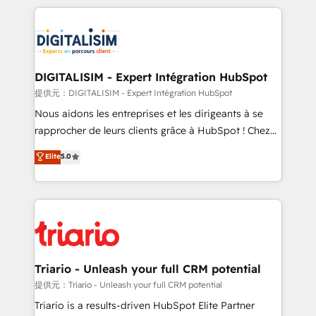
ecosystem as a reliable partner capable of delivering
strengthen your digital transformation and minimize
remarkable experiences for our most sophisticated
costs. As HubSpot's Advanced Accredited CRM
clients.” - Brian Garvey, VP, Solutions Partner
Implementation partner, we provide expertise to
Program, HubSpot.
drive your business forward. Since 2015 we are fully
dedicated to HubSpot and with an experienced
DIGITALISIM - Expert Intégration HubSpot
team (50+), we work with reputable companies in
提供元：DIGITALISIM - Expert Intégration HubSpot
B2B sectors such as manufacturing, SaaS and
Nous aidons les entreprises et les dirigeants à se
business services. We prepare a customized
rapprocher de leurs clients grâce à HubSpot ! Chez
business case that demonstrates the value and
DIGITALISIM, nous avons l'intime conviction que la
Elite
5.0
impact of your digital transformation, including a
réussite des entreprises passe par l’innovation web,
detailed financial rationale with a focus on ROI and
le marketing digital, et la relation client ! C'est
TCO. As a trusted extension of your team, we
pourquoi, nos experts sont à la fois capables de
believe in the power of partnership. Together, we
gérer votre projet de création de site internet, votre
embark on a transformational journey that sets your
référencement, votre stratégie digitale et le pilotage
business up for long-term success. Unlock your
et l'intégration d'HubSpot ! Les grandes phases d'un
business. If not now, when?
projet HubSpot avec DIGITALISIM : 🧽 Nettoyage,
Triario - Unleash your full CRM potential
migration et intégration des bases de données. 🚀
提供元：Triario - Unleash your full CRM potential
Développement des interfaces avec vos logiciels
Triario is a results-driven HubSpot Elite Partner