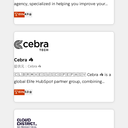
infrastructure—let’s talk.
agency, specialized in helping you improve your
online processes. This means we help you with: -
Elite
4.9
Implementing HubSpot (CRM, Marketing, Sales,
Service and Operations) - Developing fast, good-
looking websites in the HubSpot CMS - Building
(custom) integrations between HubSpot and other
systems you use You need a clear method to reach
your goals. Therefore, we take a critical look at your
current processes together, from which we create a
Cebra 🦓
focused action plan. By implementing these steps in
提供元：Cebra 🦓
your day-to-day business, you will start to see
🇨🇱🇧🇷🇲🇽🇪🇸🇺🇸🇨🇴🇵🇪🇵🇦🇸🇻 Cebra 🦓 is a
results fast. This creates space for growth! Want to
global Elite HubSpot partner group, combining
know how we can help? Contact us to set up a
technology, marketing and media expertise across
Elite
5.0
meeting!
Latin America and Southern Europe, with teams
across 9 countries. Born in Chile, we combine local
insight with international reach to help businesses
grow. For over 12 years, we’ve delivered 500+
HubSpot implementations, building end-to-end