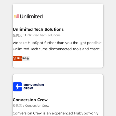
English, Spanish, Portuguese & Italian 👉 Grow
organization. We’re a unique blend of deep HubSpot
smarter with AI and HubSpot.
expertise, strategic thinking, and hands-on
operational know-how. We know that no two
businesses are alike, so we don’t do cookie-cutter
solutions. Instead, we dive in to understand your
Unlimited Tech Solutions
needs, goals, and challenges to deliver solutions that
提供元：Unlimited Tech Solutions
fit like a glove. We’re committed to being both
We take HubSpot further than you thought possible.
highly effective and fun to work with. We believe in
Unlimited Tech turns disconnected tools and chaotic
efficient processes, as well as building great
processes into a seamless, high-performing revenue
Elite
5.0
relationships. Your success is our success, and we’re
engine. We combine RevOps strategy with deep
all in this together! From startup to enterprise, we’ll
technical execution to help teams scale faster—with
make sure your HubSpot setup becomes a
cleaner data, smarter automation, and more
powerhouse of productivity, so you can focus on
predictable revenue. Specialties: · HubSpot
what matters most: growing your business and
Implementation & Migration · Native & Custom
wowing your customers. Let’s make HubSpot work
Integrations · Custom Development · CPQ & FSM ·
smarter for you!
Reporting & Analytics · GTM Architecture · Sales &
Conversion Crew
Marketing Enablement If you’re ready to elevate
提供元：Conversion Crew
HubSpot from “just your CRM” to your growth
Conversion Crew is an experienced HubSpot-only