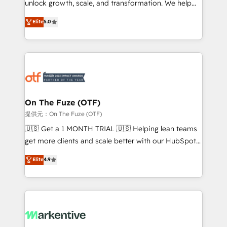
unlock growth, scale, and transformation. We help
accreditations and deep HIPAA-compliance
companies activate HubSpot’s AI-powered
expertise. - A team of 250+ experts dedicated to
Elite
5.0
customer platform and operationalize HubSpot’s
your resilient growth.
Loop Marketing framework through expert-led
services, smart agents, and purpose-built apps,
tailored to your business. Together, we unlock
results, fast. ⚙️CRM & RevOps: Align all Hubs to your
buyer journey for clean data, scalability, & reporting.
🎯Demand Gen & ABM: Drive pipeline with inbound,
On The Fuze (OTF)
ABM, AEO, SEO, & paid media. 👩‍💻Web Design:
提供元：On The Fuze (OTF)
Build high-performing websites with UX, messaging,
🇺🇸 Get a 1 MONTH TRIAL 🇺🇸 Helping lean teams
& conversion strategy that drive results. 🤖AI
get more clients and scale better with our HubSpot
Strategy: Activate Breeze Agents, configure HubSpot
Consulting & 'Done For You' Services. 🚀 Who We
Elite
4.9
AI, & maximize AEO with tailored AI services. 🧩
Work With 🚀 We help lean, growing companies: -
Integrations: Extend HubSpot with custom
Win more business - Reduce no-shows - Improve
integrations, hosting, & maintenance.
lead & deal conversion rates - Scale with less
headcount ...by using HubSpot's full capabilities. 🤓
What do you get? 🤓 Our client's are too busy to
learn the ins-and-outs of HubSpot. We give you a