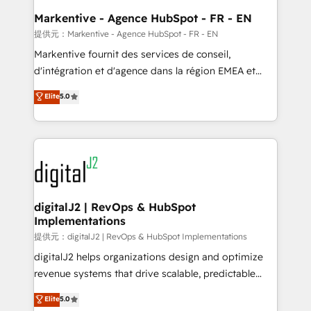
Personal Consultant + Tech Team to handle the
Markentive - Agence HubSpot - FR - EN
heavy lifting of mapping out AND building your ideal
提供元：Markentive - Agence HubSpot - FR - EN
system. + Get best practices and 'don't know what
Markentive fournit des services de conseil,
you don't know' recommendations to maximize
d'intégration et d'agence dans la région EMEA et
conversions! OTF is an Elite Partner (top 1% of
North America. Avec plus de 115 experts en
Elite
5.0
6,500+ Partners) and was named 2023 HubSpot
marketing automation, Growth, Revops, CRM et
Partner of the Year 💥 Trusted by 2,500+ companies
webdesign. Markentive is both a consulting firm, a
to help them scale and close more business, by
digital agency and an integrator. With over 115
using HubSpot (the right way). ⭐️ Here's more info:
experts in marketing automation, growth, revops,
www.onthefuze.com/hubspot-admin Contact us to
CRM and webdesign (We focus on EMEA - USA
learn more!
customers).
digitalJ2 | RevOps & HubSpot
Implementations
提供元：digitalJ2 | RevOps & HubSpot Implementations
digitalJ2 helps organizations design and optimize
revenue systems that drive scalable, predictable
growth. As a triple-accredited HubSpot Solutions
Elite
5.0
Partner, we specialize in both strategic RevOps