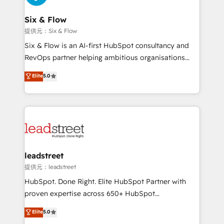
debajo. Te acompañamos a ordenar tu operación
paso a paso, sin frenarla, con la adopción que todos
Six & Flow
buscan y pocos logran. Así HubSpot por fin rinde. Y
提供元：Six & Flow
hay algo más: cada proceso que ordenás construye
Six & Flow is an AI-first HubSpot consultancy and
el contexto real de cómo opera tu empresa —lo
RevOps partner helping ambitious organisations
único que no se compra ni se copia—. En un mundo
grow with clarity, confidence, and intelligence.
Elite
5.0
donde todos tendrán la misma IA, va a ganar quien
Operating across the UK, Netherlands, Ireland, and
tenga el mejor contexto para alimentarla. Sin
Canada, we’ve delivered thousands of successful
contexto, la IA improvisa. Con el tuyo, se vuelve una
HubSpot projects for mid-market and enterprise
ventaja que nadie más tiene. No es teoría: somos
clients worldwide, with over 10 years experience. We
Partner Elite con +700 implementaciones en LATAM.
combine HubSpot, data, and AI to design connected
go-to-market systems that align people, process,
and technology for predictable, scalable revenue
leadstreet
growth. Our expertise spans RevOps, CRM and data
提供元：leadstreet
architecture, AI enablement, and strategic marketing,
HubSpot. Done Right. Elite HubSpot Partner with
delivered through our proprietary FLAIR framework
proven expertise across 650+ HubSpot
for responsible AI adoption. As a HubSpot Elite
implementations. With 12+ years of HubSpot
Elite
5.0
Partner and ISO 27001:2022 certified consultancy,
experience, we help you use the HubSpot platform