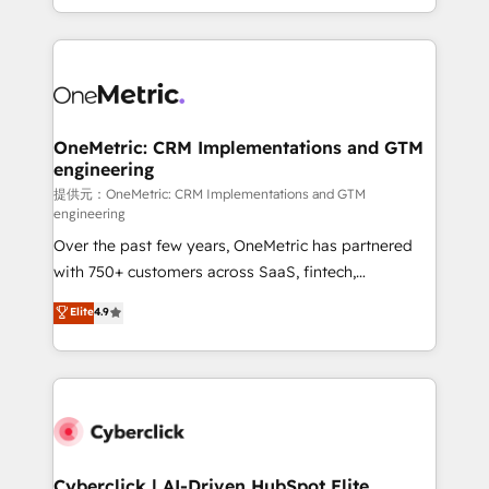
we blend strategy, creativity, and technology to help
to its fullest capacity, improve your current HubSpot
organisations scale smarter and grow stronger.
website, or build your new one.
OneMetric: CRM Implementations and GTM
engineering
提供元：OneMetric: CRM Implementations and GTM
engineering
Over the past few years, OneMetric has partnered
with 750+ customers across SaaS, fintech,
healthcare, real estate, and other industries. With
Elite
4.9
150+ HubSpot-certified experts, we deliver scalable
solutions to complex GTM and RevOps challenges.
Our Expertise 🔹 Onboarding & Implementation:
Accredited HubSpot Partner, ensuring smooth setup
tailored to your GTM motion. 🔹 Migrations:
Accredited HubSpot Partner, ensuring migration
from other CRMs to HubSpot without data loss or
Cyberclick | AI-Driven HubSpot Elite