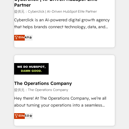
Partner
downtime. 🔹 RevOps Strategy: Align teams,
processes, and data to drive revenue efficiency. 🔹
提供元：Cyberclick | AI-Driven HubSpot Elite Partner
Integrations: Connect HubSpot with your tech stack
Cyberclick is an AI-powered digital growth agency
for better adoption. 🔹 Custom Solutions: Build
that helps brands connect technology, data, and
tailored apps, workflows, and configurations. We are
creativity to achieve measurable results. Founded in
Elite
4.9
SOC 2 Type II and ISO 27001 certified, reinforcing
Barcelona and operating across Spain, LATAM, and
our commitment to data security and compliance. At
the UK, we support global companies in building
OneMetric, we help revenue teams focus on the
smarter marketing, sales, and customer success
OneMetric that matters most: revenue.
strategies. As the only HubSpot Elite Partner in
Iberia (Spain & Portugal), we combine human insight
with intelligent automation to drive sustainable
growth. Our multidisciplinary team designs solutions
The Operations Company
that simplify complexity, boost performance, and
提供元：The Operations Company
turn innovation into real impact. 🌍 Highlights •
Hey there! At The Operations Company, we’re all
HubSpot Partner since 2012 • 2022 EMEA Impact
about turning your operations into a seamless
Award: Best Integration • 150+ successful HubSpot
experience that powers real results. We specialize in
Elite
5.0
projects • Clients in 30+ industries • Proprietary
transforming complex systems into efficient,
technology for integrations • Multilingual team:
scalable solutions that work across your entire