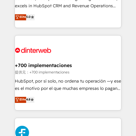
SaaS, Software Dev & IT and consulting, make the
excels in HubSpot CRM and Revenue Operations
most out of their HubSpot experience operating in
(RevOps) services to boost B2B sales and growth.
Elite
5.0
the United States, EU, UAE, Mexico and Latin
As a top HubSpot Elite Partner, we specialize in
America. From casual user to super fan: make
custom HubSpot CRM solutions. Our experts design,
HubSpot an experience you LOVE!
implement, and optimize systems to enhance user
experience, functionality, and adoption across sales,
marketing, and service teams. From setup to
refinement, we streamline workflows, improve lead
management, and speed up deal closures. With 500+
+700 implementaciones
projects completed, our Agile approach ensures your
提供元：+700 implementaciones
HubSpot CRM drives measurable results. Our
HubSpot, por sí solo, no ordena tu operación —y ese
RevOps services align your sales, marketing, and
es el motivo por el que muchas empresas lo pagan y
customer success teams for peak performance. We
aun así no crecen. Suele ser un círculo: procesos que
Elite
4.8
optimize the revenue lifecycle—lead generation to
no generan datos confiables, datos que no permiten
retention—by refining processes and eliminating
decidir bien, y decisiones que no logran mejorar los
inefficiencies. Using HubSpot tools and data-driven
procesos. Y así, vuelta tras vuelta, el negocio gira sin
strategies, we create scalable solutions that
avanzar —un problema que tiene menos que ver con
maximize profitability and adapt to your goals.
el CRM y más con cómo opera la empresa por