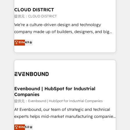
solutions that integrate CRM, AI automation, inbound
and loop marketing, content, and digital creativity.
CLOUD DISTRICT
Our multicultural team works in Spanish, Portuguese,
提供元：CLOUD DISTRICT
and English to design scalable strategies that drive
We’re a culture-driven design and technology
measurable growth. 🌎 Highlights: • 10+ years as a
company made up of builders, designers, and big
HubSpot partner. • 2023 Impact Awards: Platform
thinkers. We blend strategy, design, and
Elite
4.9
Migration Excellence. • Top 3 Partner of the Year
development—always fueled by curiosity—to turn
LATAM 2022, 2023, 2024, 2025. • Partner of the Year
ideas, opportunities, and challenges into meaningful
2024. • Organizer of Aliados.ai (AI, marketing & tech
experiences. To us, technology is more than just
global congress). 👉 Ready to scale your business
code; it’s about creating things that are useful, cool,
with HubSpot? Let Cebra’s experts help you grow
and—most importantly—simple. That’s why we lean
faster, smarter, and with impact.
into bold ideas and shape them into thoughtful
products and strategies that actually make a
Evenbound | HubSpot for Industrial
Companies
difference.
提供元：Evenbound | HubSpot for Industrial Companies
At Evenbound, our team of strategic and technical
experts helps mid-market manufacturing companies
achieve real growth. We specialize in delivering
Elite
5.0