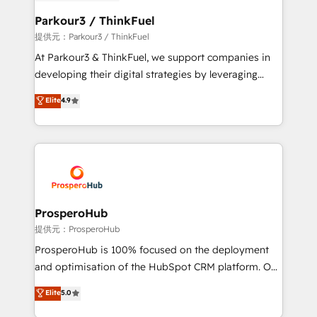
automation, and revenue intelligence to help
companies scale faster and smarter. 🔹 BOOMS:
Parkour3 / ThinkFuel
Demand generation for all your buyers With BOOMS,
提供元：Parkour3 / ThinkFuel
you invest in 100% of your buyers, accelerating your
At Parkour3 & ThinkFuel, we support companies in
growth and positioning yourself as an undisputed
developing their digital strategies by leveraging
leader. 🔹 BOOST: Optimize your digital
technologies and automating their marketing and
Elite
4.9
transformation process A methodology designed to
sales processes to generate growth. Our offer spans
implement HubSpot effectively and optimize your
from Strategy to Operations. We specialize in CRM
digital processes. 🔹 Trusted by Industry Leaders
onboarding and implementation, web design, sales
With an average rating of 4.9/5 and a proven track
& marketing automation, and digital marketing. With
record of business transformation, our growth-first
extensive experience working with tech companies
approach has helped brands dominate their
and manufacturers since 2002, we are committed to
markets.
empowering our clients and developing their
ProsperoHub
autonomy. Get to grips with HubSpot through
提供元：ProsperoHub
guided implementation and seamless integration of
ProsperoHub is 100% focused on the deployment
the CRM platform into your digital ecosystem. Would
and optimisation of the HubSpot CRM platform. Our
you like support in deploying your inbound
highly experienced team of solutions experts will
Elite
5.0
marketing strategy? We'll provide support tailored
ensure that you achieve maximum adoption and
to your needs and sales objectives. With 125+