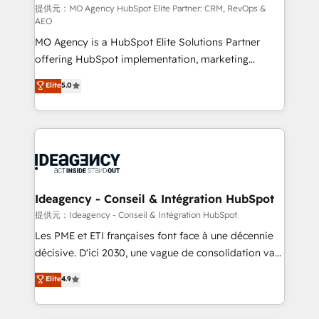
and implementation. - Pre-built and custom
提供元：MO Agency HubSpot Elite Partner: CRM, RevOps &
AEO
integrations across your full tech stack. - Custom
MO Agency is a HubSpot Elite Solutions Partner
object setup, CMS builds, and full-funnel automation.
offering HubSpot implementation, marketing
- Dashboards, lifecycle campaigns, and lead
automation, CRM and RevOps consulting, data
nurturing sequences. - Cross-hub setup across
Elite
5.0
architecture, sales enablement, lifecycle automation,
Marketing, Sales, Operations, and Service Hubs. -
lead scoring and revenue reporting. HubSpot,
Ongoing optimization, managed support, and
Salesforce and integrated enterprise stacks. Digital
scalable retainers. Let’s make HubSpot your most
Marketing, Answer Engine Optimisation, and
powerful growth engine. Built to convert, scale, and
Generative Engine Optimisation (AI Search),
drive results.
HubSpot Content Hub, WordPress development,
B2B SEO, paid media, and content. We work with
Ideagency - Conseil & Intégration HubSpot
enterprise and growth-led companies across
提供元：Ideagency - Conseil & Intégration HubSpot
technology, professional services, financial services
Les PME et ETI françaises font face à une décennie
and industrial sectors. Offices in Johannesburg, Cape
décisive. D'ici 2030, une vague de consolidation va
Town and London. 500+ HubSpot CRM
recomposer le marché. Seules survivront les
Elite
4.9
implementations delivered. AI visibility coverage
entreprises qui auront réussi leur transformation. Le
across ChatGPT, Claude, Perplexity, Gemini and
problème ? 58% des dirigeants savent que l'IA est
Google AI Overviews. HubSpot Impact Award -