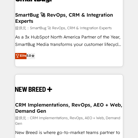
定の代行ではなく、設計の責任」を引き受け、部門横断
"accelerating a mess." ⚙️ Elite Engineering & AI
の統合・浸透・変革管理を実行します。 ▸ CMS戦略設
Scalable Architecture: Zero-technical-debt setup
SmartBug 🚀 RevOps, CRM & Integration
計・構築：リード獲得・CVR・SEOを前提にした情報設
Experts
across all Hubs, validated by our 7 HubSpot
計・導線設計・テンプレート設計をContent Hubで一体
Accreditations. AI-Powered RevOps: Breeze AI,
提供元：SmartBug 🚀 RevOps, CRM & Integration Experts
提供。 ▸ 既存CRM・MAからの移行支援：Salesforce・
custom AI agents, and high-integrity migrations for
As a 3x HubSpot North America Partner of the Year,
Marketo・Pardot等からの移行、カスタム設計、履歴
total reporting clarity. Security & Compliance: SOC 2
SmartBug Media transforms your customer lifecycle
データ移行と活用設計まで。 ▸ AEO対応：ChatGPT・
Type II and HIPAA attested for enterprise-grade data
into a revenue engine. Our unified ecosystem
Elite
5.0
Perplexity等のAI検索からの流入・引用を前提にコンテ
security. 🏆 Why Bluleadz? GTM OS Partner | 16+
includes specialized divisions Globalia (AI &
ンツとサイト構造を最適化。 🏆 なぜ100incを選ぶの
Years Experience | 1,000+ Five-Star Reviews
Software) and Point Success Media (Paid Media),
か？ ✓ HubSpot Eliteパートナー認定 ✓ HubSpotアワ
making this the official home for all three brands. 🔄
ード受賞・HUGリーダー ✓ ISO27001:2022 /
Implementation & Integration - Seamless migrations
ISO9001:2015 取得 ✓ 400社以上の導入実績 ✓
and system integrations powered by Globalia’s
HubSpot大百科 出版 CRM・AI活用に関するご相談、現
technical development team. - 19 HubSpot-certified
状整理の壁打ちなど、構想段階からお気軽にお問い合わ
trainers to drive platform adoption. 📈 Revenue
CRM Implementations, RevOps, AEO + Web,
せください。
Demand Gen
Generation - Full-funnel marketing and high-
performance advertising via Point Success Media. -
提供元：CRM Implementations, RevOps, AEO + Web, Demand
Gen
Expert deployment of Breeze AI and custom agents
New Breed is where go-to-market teams partner to
to automate growth. 🏆 Elite Excellence - 8 platform