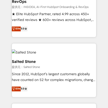
RevOps
future.” Others agree it is proof of trust built through
measurable impact.
提供元：INSIDEA, AI-First HubSpot Onboarding & RevOps
★ Elite HubSpot Partner, rated 4.99 across 450+
verified reviews ★ 600+ reviews across HubSpot,
G2 & Clutch ★ 150+ in-house HubSpot-certified
Elite
5.0
experts ★ 1,500+ implementations across 25+
countries ★ AI-first, RevOps-led, onboarding-
obsessed INSIDEA helps growing companies turn
HubSpot into a revenue engine. We onboard your
team, migrate your data, and build AI-powered
workflows that drive adoption from week one, in
Salted Stone
your time zone. What we do: ➤ Onboarding: Live in
提供元：Salted Stone
weeks, with workflows built around your business,
Since 2012, HubSpot’s largest customers globally
not a template. ➤ Migration: Move from any legacy
have counted on S2 for complex migrations, change
CRM. Zero downtime, full data integrity. ➤
management, systems integration, and creative
Implementation: Configure HubSpot to run your
Elite
5.0
solutions that deliver measurable impact and
revenue process. Sales, marketing, and service wired
transform brand experiences As one of the few full-
together. ➤ AI and Integrations: Layer Breeze AI,
service creative agencies in the HubSpot
custom agents, and APIs to remove manual work. ➤