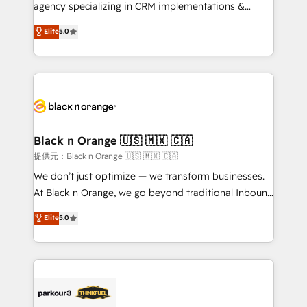
métiers ⚙️ Configuration de la plateforme HubSpot
agency specializing in CRM implementations &
📈 Configuration de rapports et tableaux de bord 🤝
migrations, Revenue Operations, Custom
Elite
5.0
Book Process & Guidelines utilisateurs 🎓
Integrations, Custom AI agents and AI-ready Website
Formations des utilisateurs
Design With over 15 years of experience, we help
companies bridge the gap between marketing, sales,
and customer success through smart automation,
data hygiene, and tailored HubSpot solutions. Our
clients choose us because we blend the expertise of
a global consultancy with the care and agility of a
Black n Orange 🇺🇸 🇲🇽 🇨🇦
boutique firm. At Triario, we’re big enough to deliver
提供元：Black n Orange 🇺🇸 🇲🇽 🇨🇦
but small enough to listen. Our Services: HubSpot
We don’t just optimize — we transform businesses.
implementations & data migration Custom AI agents
At Black n Orange, we go beyond traditional Inbound
Revenue Operations API integrations AI-ready
Marketing with our exclusive methodologies:
Elite
5.0
Website design Let’s turn your CRM into your growth
BOOMS and BOOST. Together, they form a powerful
engine!
combination that has driven success for over 800
businesses worldwide. As Elite HubSpot Partners, we
specialize in crafting high-performance growth
strategies that integrate data-driven marketing,