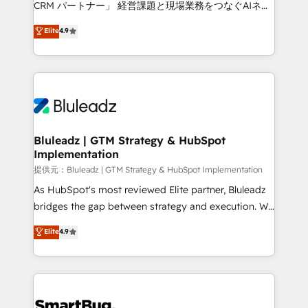
CRM パートナー」 経営課題と現場業務をつなぐAIネイ
ティブ・エージェンシーとして、HubSpot Eliteの実装
Elite
4.9
力で顧客フロント業務を再設計します。 💡 100inc は何
をする会社か？ HubSpotを共通基盤に、AIエージェン
トを組み込んだ顧客フロント業務（マーケティング・営
業・CS）を組織全体で設計・実装する日本のAIネイテ
ィブ・エージェンシーです。事業部・グループ会社・部
門が分立する組織で、データと業務プロセスのサイロ化
を、CRMを軸とした全社共通基盤に再構築します。意
Bluleadz | GTM Strategy & HubSpot
Implementation
思決定者・PMO・現場担当者に並走します。 1️⃣
HubSpot導入・活用支援 顧客データの一元化から、
提供元：Bluleadz | GTM Strategy & HubSpot Implementation
GTMの見える化・自動化まで。全Hub統合運用、デー
As HubSpot's most reviewed Elite partner, Bluleadz
タ品質設計、グループ横断のCRM統合に対応します。
bridges the gap between strategy and execution. We
2️⃣ AIエージェント組織構築 営業・マーケティング業務
don't just "set up tools" — we install the GTM
Elite
4.9
の一部をAIが自律実行する組織への移行を設計・実装。
Operating System (GTM OS) to align your leadership
Breeze・Claude等をHubSpotと連携させ、役割定義・
and engineer a portal that drives predictable
運用ルール・成果指標まで含めて設計します。 3️⃣ 全社
revenue velocity. 🚀 GTM Strategy & Alignment
DX × AI推進のPMO伴走支援 複数部門をまたぐDX×AI変
Workshops & Sprints: Identify "Valleys of Death"
革を、構想から実装・定着までPMOとして主導。「設
stalling growth. Fix your ICP, Math, and Story to stop