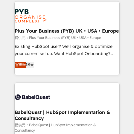
vitale pour leur survie. Mais 57% n'ont aucune
Customer First HubSpot Impact Award - Integrations
stratégie. Et 43% ne maîtrisent même pas leurs
Innovation HubSpot Impact Award - Platform
données. C'est le paradoxe français : conscience
Migration Excellence HubSpot Impact Award -
totale, action nulle. La solution s'appelle l'Entreprise
Platform Excellence 35+ full-time HubSpot
Augmentée. Ce n'est pas une entreprise qui utilise
Plus Your Business (PYB) UK • USA • Europe
professionals.
l'IA. C'est une organisation qui a réussi la symbiose
提供元：Plus Your Business (PYB) UK • USA • Europe
entre l'expertise humaine et l'intelligence artificielle.
Existing HubSpot user? We'll organise & optimize
Pas pour remplacer l'humain, mais pour l'augmenter.
your current set up. Want HubSpot Onboarding?
Chez Ideagency, nous accompagnons cette
We'll customise your CRM & automate your business
Elite
5.0
transformation. D'abord les fondations : des
processes. Welcome to our Profile! We can help
données unifiées, des processus alignés. Ensuite
with... • CRM implementation, reports & workflows,
l'augmentation : l'IA là où elle crée de la valeur. Et
and team training • CRM migration: Salesforce,
surtout : l'humain qui reste au centre. Parce que la
Pipedrive, Dynamics etc • Technical projects inc.
vraie performance vient de l'intérieur. Act Inside.
Custom API integrations & ERP systems inc. SAP and
Stand Out.
Netsuite A little about us... • Boutique 'Elite' Team (12
super skilled members) • 150+ Clients for Sales Hub,
BabelQuest | HubSpot Implementation &
Consultancy
Marketing Hub, Service Hub, Data Hub and Website
(CMS) • ISO/IEC 27001:2022, ISO 9001:2015 and
提供元：BabelQuest | HubSpot Implementation &
Consultancy
now... ISO 42001: 2023 certified • Exclusive AI