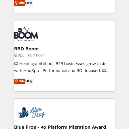
Elite
5.0
measurable, scalable growth. From onboarding to
inbound, automatisation marketing, ABM, IA,
enterprise-grade campaigns, our in-house team
emailing) Informations clés : - 10 ans d'expérience -
builds scalable strategies that drive long-term
100+ intégrations CRM HubSpot réussies - 40
revenue. ⚙️ HubSpot Integration & Optimization •
experts conseil - 150 certifications HubSpot
Seamless CRM, CMS, and automation setup •
cumulées
Complex platform migrations and data cleanups •
Custom APIs and third-party integrations 📈 End-to-
BBD Boom
End Revenue Acceleration • Lifecycle marketing and
提供元：BBD Boom
pipeline growth programs • Sales enablement tools
💥 Helping ambitious B2B businesses grow faster
and CRM optimization • Retention strategies with
with HubSpot. Performance and ROI focused. 💥
customer journey mapping 🏅 Elite-Level HubSpot
BBD Boom is the HubSpot partner that can help you
Elite
5.0
Execution • 750+ onboardings and 2,000+
to HubSpot Better. We work with your teams to
implementations • Deep expertise across marketing,
solve all your HubSpot challenges and improve user
sales, and service hubs • Built-in flexibility for
adoption, sales process and marketing results.
startups to global brands
Services 📚 Onboarding your team to HubSpot for
the first time 🔧 Designing and optimising your
HubSpot set-up for better results 🌐 Website design
and build using HubSpot 🔌 Integrating HubSpot
Blue Frog - 4x Platform Migration Award