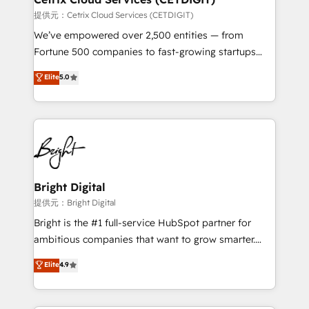
Integrations HubSpot Impact Award 🏆2019
提供元：Cetrix Cloud Services (CETDIGIT)
Marketing Enablement HubSpot Impact Award 🏆
We’ve empowered over 2,500 entities — from
2018 Website Design HubSpot Impact Award 🏆2017
Fortune 500 companies to fast-growing startups
Website Design HubSpot Impact Award 🏆2016
and nonprofits — to streamline operations, scale
Elite
5.0
Growth-Driven Design Agency of the Year 🏆2016
revenue, and unlock the full potential of HubSpot.
Sales Enablement HubSpot Impact Award 🏆2015
With deep technical and industry expertise, we fuse
Growth-Driven Design Agency of the Year 🏆2015
automation, integration, and AI innovation to deliver
Became the 5th Agency to reach Diamond 🏆2014
lasting impact. We specialize in: • Turnkey and end-
HubSpot COS Performance Award 🏆2014 HubSpot
to-end HubSpot implementations • Onboarding for
COS Design Award 🏆2013 HubSpot Marketplace
Sales, Service, Marketing & Content Hubs • AI voice
Provider of the Year 🏆2011 Became a HubSpot
and chat agents, predictive automation, and smart
Bright Digital
Partner 📆Founded in 1997
workflows • Salesforce + HubSpot integration •
提供元：Bright Digital
Website design and CMS development • ERP
Bright is the #1 full-service HubSpot partner for
integration: SAP, NetSuite, Microsoft Dynamics, … •
ambitious companies that want to grow smarter.
Data cleansing and CRM migration from any
From HubSpot onboarding, to training, from
Elite
4.9
platform • Client/member portals built on HubSpot •
developing a new website to lead generation and
CaterSuite for the catering industry • Custom and
digital marketing; we do it all (and with great
complex integrations: SAM.gov, GovWin,
results)! In short, our services include: - HubSpot