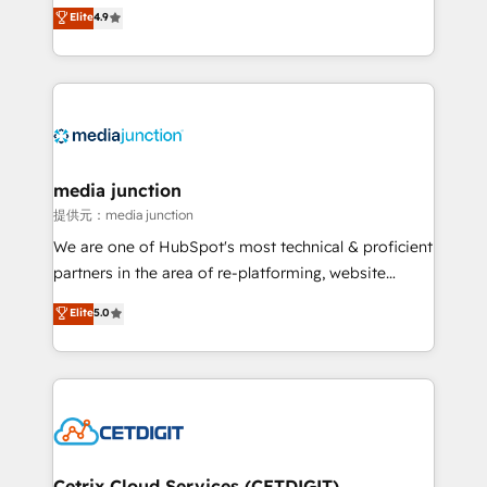
specialize in driving revenue growth for companies
Elite
4.9
across industries through tailored marketing, sales,
and customer success strategies, utilizing RevOps
methodologies. As Latin America's largest HubSpot
partner and a global leader in education market, we
offer unparalleled insights. Operating in five
countries—Brazil, UAE (Abu Dhabi/Dubai/Sharjah),
Mexico, USA, and Portugal—we've executed over a
media junction
hundred successful operations. Our approach,
提供元：media junction
rooted in RevOps principles, integrates analysis,
We are one of HubSpot's most technical & proficient
training, planning, and qualification. Leveraging
partners in the area of re-platforming, website
technology, data analytics, CRM optimization, and
design & development. We specialize in multi-hub
Elite
5.0
inbound marketing tactics, we focus on
implementations for mid-market & enterprise
understanding, nurturing, and converting leads.
companies. We are woman-owned, powered by
Partner with us to unlock your business's full
coffee, and we ❤️ dogs. We produce award-winning
potential and achieve sustained growth in today's
work for our clients. 🏆2023 Technical Expertise
competitive market.
Impact Award 🏆2022 Technical Expertise Impact
Award 🏆2022 Platform Migration Excellence Impact
Award 🏆2020 Elite Solutions Partner 🏆2019
Cetrix Cloud Services (CETDIGIT)