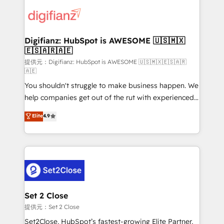
decisions with data - Find a new voice and reach
customer experiences, integrate systems, and
more people - Get the most out of your HubSpot
supercharge revenue operations Key services: • CRM
investment
Implementation • Systems Integration • Digital
Transformation / Web Development • RevOps &
Digifianz: HubSpot is AWESOME 🇺🇸🇲🇽
🇪🇸🇦🇷🇦🇪
Sales Consulting • Marketing Automation What
makes us different? 🚀 Top 0.5% of global HubSpot
提供元：Digifianz: HubSpot is AWESOME 🇺🇸🇲🇽🇪🇸🇦🇷
🇦🇪
agencies ⚙️ The strongest technical ability and
You shouldn't struggle to make business happen. We
integration capabilities 💼 Consultative, long-term
help companies get out of the rut with experienced,
partners who will embed ourselves into your
process-oriented teams implementing HubSpot
business, processes and systems 🏢 We specialise in
Elite
4.9
Marketing, Sales, Service, CMS and Operations Hub,
working with mid-market and enterprise
so selling and actually engaging with your customers
organisations, global organisations and those with
feels easy and pain-free. We are a top ranked
complex use cases 🏆 CRM Implementation,
HubSpot Elite Partner, winner of Rookie of the Year
Platform Enablement, Custom Integration and
and Customer First Awards, 4.9/5 rating in HubSpot
Onboarding Accredited 🔐 ISO27001 & ISO9001
Reviews and 4.9/5 rating in Clutch Reviews. Digifianz
Certified
helps the following industries: logistics & 3PL, home
Set 2 Close
improvement & construction, branding and
提供元：Set 2 Close
commercialization, real estate, health, education,
Set2Close, HubSpot’s fastest-growing Elite Partner,