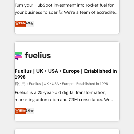
Turn your HubSpot investment into rocket fuel for
'GuardHub' governance framework, based on ISO
your business to soar 🚀 We’re a team of accredited
42001 - helping you 'organise complexity' 𝗥𝗲𝗮𝗱𝘆
HubSpot experts ready to help you. We can
𝗳𝗼𝗿 𝘁𝗵𝗲 𝗻𝗲𝘅𝘁 𝘀𝘁𝗲𝗽? Click the 👈 '𝗖𝗼𝗻𝘁𝗮𝗰𝘁
Elite
4.9
implement the platform into complex business
𝗯𝘂𝘀𝗶𝗻𝗲𝘀𝘀' button to get in touch (𝘸𝘦'𝘳𝘦 𝘴𝘶𝘱𝘦𝘳
environments, optimise what you've got and make
𝘳𝘦𝘴𝘱𝘰𝘯𝘴𝘪𝘷𝘦)
sure you can actually use it, build your website in
HubSpot or create an inbound marketing strategy
for you and execute it on HubSpot. We are on the
G-Cloud 14 CCS (Crown Commercial Service)
framework, meaning we've been accredited by
Fuelius | UK • USA • Europe | Established in
1998
HubSpot and vetted by the CCS, which means we
can support public sector companies as well the
提供元：Fuelius | UK • USA • Europe | Established in 1998
other ones listed in our profile. Our services: -
Fuelius is a 25-year-old digital transformation,
HubSpot implementation - HubSpot CMS website
marketing automation and CRM consultancy. We
build We can do lots of things. But everything we do
enable mid-market and enterprise clients to
Elite
5.0
is there for you to: - Grow revenue, and run your
maximise their return from digital and fuel their
business more efficiently - Build stronger
growth. We modernise platforms, streamline
relationships with customers - Make better
operations that are causing inefficiencies, improve