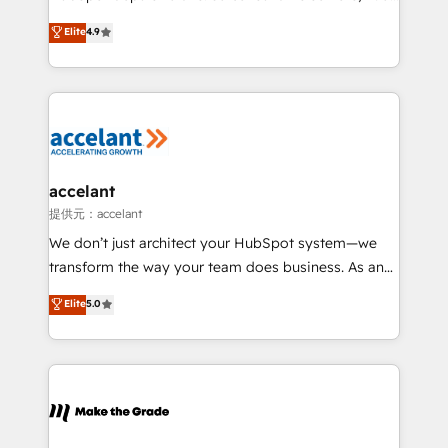
27001:2022 and ISO 9001:2015 across all seven
clients, un ROI mesurable. Notre mission : faire de
Elite
4.9
international offices and 175+ employees.
HubSpot un vrai levier de performance pour votre
organisation. Cela passe par la compréhension de
vos processus, la fiabilisation de vos données et
l'alignement de vos équipes — avant même d'ouvrir
la plateforme. Nos domaines d'intervention : -
Intégration & paramétrage HubSpot - Migration CRM
& reprise de données - Stratégie RevOps &
accelant
alignement Marketing / Sales - Data, reporting &
提供元：accelant
tableaux de bord - Onboarding, audit &
We don’t just architect your HubSpot system—we
optimisation - Intégrations métiers (ERP, téléphonie,
transform the way your team does business. As an
e-commerce) - Formation & accompagnement au
Elite HubSpot Solutions Partner, we specialize in
Elite
5.0
changement Nous intervenons auprès des PME, ETI
creating tailored, end-to-end CRM solutions that
et grandes entreprises en France et à l'international,
accelerate growth, improve operational efficiency,
dans des secteurs variés : SaaS, immobilier,
and ensure faster time to value on HubSpot. What
industrie, éducation, banque & assurance, transport
sets us apart? Our people-centric approach. From
& logistique.
day one, our team takes the time to deeply
understand your unique needs, crafting custom