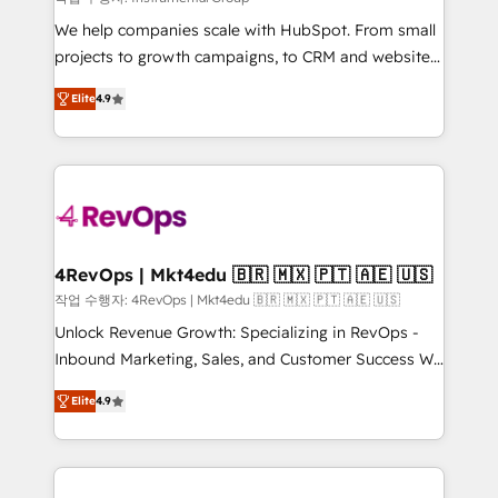
Won HubSpot Theme Challenge 2021 🌟INBOUND’19
HubSpot Rising Star Why us? Harnessing the full
We help companies scale with HubSpot. From small
potential of the powerful HubSpot CRM. ✔️A team of
projects to growth campaigns, to CRM and websites.
HubSpot experts backed by over 10+ years of
Hire an agency that's experienced in every inch of
Elite
4.9
HubSpot experience ✔️Flexible pricing models —
HubSpot and willing to work hand-in-hand with your
Hourly-fee (assigned one Dedicated HubSpot
team to simplify the complex and build a better
Admin); Monthly-fee (HubSpot Admin + Project
experience for your team and customers.
Manager); and Fixed Project Cost (as per
requirement). ✔️Helped over 25,000+ customers so
far with our HubSpot solutions. ✔️Bespoke apps &
on-demand bundle services. Connect with us today!
4RevOps | Mkt4edu 🇧🇷 🇲🇽 🇵🇹 🇦🇪 🇺🇸
작업 수행자: 4RevOps | Mkt4edu 🇧🇷 🇲🇽 🇵🇹 🇦🇪 🇺🇸
Unlock Revenue Growth: Specializing in RevOps -
Inbound Marketing, Sales, and Customer Success We
specialize in driving revenue growth for companies
Elite
4.9
across industries through tailored marketing, sales,
and customer success strategies, utilizing RevOps
methodologies. As Latin America's largest HubSpot
partner and a global leader in education market, we