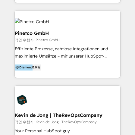
(Marketing, Sales, Service, CMS et Operations) pour
help education teams replace manual tasks, improve
concevoir une architecture cohérente et orientée
reporting, and deliver better experiences for families
résultats. Nos expertises : - Déploiement structuré
and learners. Services are delivered remotely
de HubSpot : cadrage fonctionnel, paramétrage
worldwide or in person within the UK.
avancé, intégrations avec vos outils existants -
Pinetco GmbH
Conduite du changement et montée en
작업 수행자: Pinetco GmbH
compétences : formations opérationnelles et
Effiziente Prozesse, nahtlose Integrationen und
accompagnement sur mesure pour les équipes
maximierte Umsätze – mit unserer HubSpot-
métiers - Data & process : audit de vos données,
Expertise optimieren Sie Ihre Leadgenerierung,
nettoyage de votre base CRM, refonte des pipelines
Diamond
5.0
Vertriebssteuerung und Kundenbindung. Wir sorgen
et automatisations - Optimisation continue : revue
für eine reibungslose Implementierung und
de performance, support expert, ajustements selon
Integration von HubSpot in Ihre bestehende
vos priorités business Fort de plus de 10 ans
Systemlandschaft und verbinden Marketing, Vertrieb
d'expérience dans l'accompagnement de structures
und Customer Success zu einer leistungsstarken
agiles, nous transformons votre portail HubSpot en
Einheit. Durch unser Revenue-Operations-
un socle opérationnel robuste pour accélérer votre
Framework verbessern Sie Ihre Lead-Qualifizierung,
Kevin de Jong | TheRevOpsCompany
croissance.
verkürzen Verkaufszyklen und steigern langfristig
작업 수행자: Kevin de Jong | TheRevOpsCompany
Ihre Kundenbindung. Unsere strategische
Your Personal HubSpot guy.