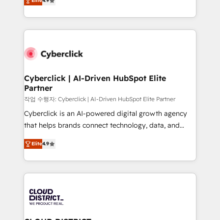
Elite
4.9
Marketing, Sales, Service, CMS and Operations Hub,
l'augmentation : l'IA là où elle crée de la valeur. Et
so selling and actually engaging with your customers
surtout : l'humain qui reste au centre. Parce que la
feels easy and pain-free. We are a top ranked
vraie performance vient de l'intérieur. Act Inside.
HubSpot Elite Partner, winner of Rookie of the Year
Stand Out.
and Customer First Awards, 4.9/5 rating in HubSpot
Reviews and 4.9/5 rating in Clutch Reviews. Digifianz
helps the following industries: logistics & 3PL, home
Cyberclick | AI-Driven HubSpot Elite
Partner
improvement & construction, branding and
commercialization, real estate, health, education,
작업 수행자: Cyberclick | AI-Driven HubSpot Elite Partner
SaaS, Software Dev & IT and consulting, make the
Cyberclick is an AI-powered digital growth agency
most out of their HubSpot experience operating in
that helps brands connect technology, data, and
the United States, EU, UAE, Mexico and Latin
creativity to achieve measurable results. Founded in
Elite
4.9
America. From casual user to super fan: make
Barcelona and operating across Spain, LATAM, and
HubSpot an experience you LOVE!
the UK, we support global companies in building
smarter marketing, sales, and customer success
strategies. As the only HubSpot Elite Partner in
Iberia (Spain & Portugal), we combine human insight
with intelligent automation to drive sustainable
growth. Our multidisciplinary team designs solutions