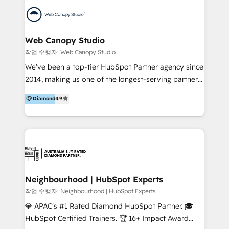
EXPERTISE - FLEXIBLE Engagement Plans - Bespoke
strategies & client-first approach - Team Enablement
🏆 We are HubSpot Diamond Solutions Partner
excelling in 📌 HubSpot Onboarding &
Web Canopy Studio
Implementation 📌 Custom Integrations 📌 CRM
작업 수행자: Web Canopy Studio
Migration 📌 RevOps 📌 CMS Design & Web
We’ve been a top-tier HubSpot Partner agency since
Development 📌 Sales & Marketing Alignment 📌
2014, making us one of the longest-serving partners
Inbound, Growth Marketing 📌 HubSpot Website
in the world. We’ve trained thousands of users and
Templates/ Modules 📌 WhatsApp, SMS, Voice Call
Diamond
4.9
achieved award-winning results for our clients,
Visit : https://www.transfunnel.com/hubspot-
focusing on revenue, profit, churn, and ROI. Our
services/ 🏆 With All 5 HubSpot ACCREDITATIONS,
experience even extends to training and coaching
400+ HubSpot CERTIFICATIONS & many HubSpot
other HubSpot Partner agencies. As officially
Awards, you can trust us, the way HubSpot does.
accredited CRM Onboarding experts with 8 HubSpot
Let's Connect: https://www.transfunnel.com/contact-
Impact Awards to our name, we provide clients with
us
peace of mind that when they come to us, they’ll
Neighbourhood | HubSpot Experts
soon be making full use of their HubSpot portals.
작업 수행자: Neighbourhood | HubSpot Experts
Our success includes building: - Campaigns that
💎 APAC's #1 Rated Diamond HubSpot Partner. 🎓
generated $1.3 million in deals - Websites bringing in
HubSpot Certified Trainers. 🏆 16+ Impact Award
6.8X more customers - CRM systems that tripled