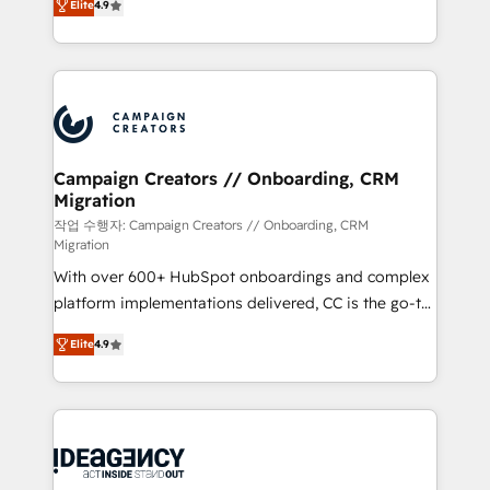
transformation process A methodology designed to
Elite
4.9
sales processes to generate growth. Our offer spans
implement HubSpot effectively and optimize your
from Strategy to Operations. We specialize in CRM
digital processes. 🔹 Trusted by Industry Leaders
onboarding and implementation, web design, sales
With an average rating of 4.9/5 and a proven track
& marketing automation, and digital marketing. With
record of business transformation, our growth-first
extensive experience working with tech companies
approach has helped brands dominate their
and manufacturers since 2002, we are committed to
markets.
empowering our clients and developing their
Campaign Creators // Onboarding, CRM
Migration
autonomy. Get to grips with HubSpot through
guided implementation and seamless integration of
작업 수행자: Campaign Creators // Onboarding, CRM
Migration
the CRM platform into your digital ecosystem. Would
With over 600+ HubSpot onboardings and complex
you like support in deploying your inbound
platform implementations delivered, CC is the go-to
marketing strategy? We'll provide support tailored
Elite Solutions Partner for businesses ready to
to your needs and sales objectives. With 125+
Elite
4.9
migrate, replatform, and scale smarter. We specialize
certifications, we are part of the most certified
in high-impact CRM and CMS migrations and
Canadian agencies, and we both hold Onboarding
onboarding from platforms like Salesforce, NetSuite,
Accreditations. Based in Canada (coast to coast), our
Zoho, Pardot, Marketo, Microsoft Dynamics, Wix,
services are offered in both English & French.
WordPress and legacy CRMs, turning fragmented
systems into unified, growth-ready HubSpot