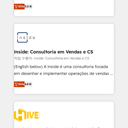
design predictable, scalable revenue-driving
Elite
5.0
strategies. With offices in South Africa and London,
we take a RevOps-led approach that aligns sales,
marketing & service, breaks down silos, and gives
teams the clarity to operate efficiently and with
confidence. We deliver end to end strategy and
implementation, aligning people, processes, data
and technology around a single source of truth to
Inside: Consultoria em Vendas e CS
support sustainable growth and better decision-
작업 수행자: Inside: Consultoria em Vendas e CS
making. Working with clients locally and globally, our
(English below) A Inside é uma consultoria focada
expertise includes HubSpot onboarding and CRM
em desenhar e implementar operações de vendas e
implementation, automation, sales and customer
CS no HubSpot. Equilibramos profundidade técnica
experience strategy, web development, integrations,
Elite
4.8
com prática de execução mão na massa. Nosso
and data-driven campaigns. Winners of the first
diferencial é implementar as ferramentas do
Global HEART Award, Yamini Rogan, CEO of
ecossistema HubSpot com foco em resultados,
HubSpot said "We love the impact you are having in
especialmente novas vendas e expansão de receita.
the community - we are so glad to work with you."
Atendemos principalmente empresas de tecnologia
Connect with us to see how we can do better and be
e de qualquer outro segmento, oferecendo soluções
better together 🏆