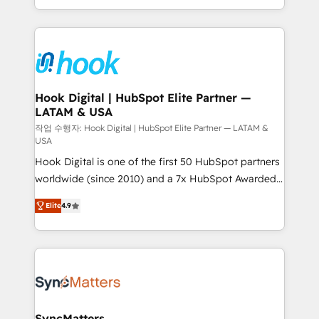
HubSpot—we teach your team to own it, then stay
to help you keep winning. What We Do ⚙️ CRM
Implementations across Marketing, Sales, Service,
Data & Content 📈 Sales & Marketing Alignment +
Revenue Team Enablement 🤖 Breeze AI & Custom
Agent Creation 🔄 Custom Integrations & Data
Hook Digital | HubSpot Elite Partner —
LATAM & USA
Migration Why 1406 We become part of your team.
Your team learns while we build. We fix what others
작업 수행자: Hook Digital | HubSpot Elite Partner — LATAM &
USA
broke. Built for mid-market reality—practical
Hook Digital is one of the first 50 HubSpot partners
solutions that work with your actual headcount and
worldwide (since 2010) and a 7x HubSpot Awarded
constraints. By the Numbers 🏆 Top 1% of all
Elite Partner. With 500+ projects across the U.S.,
HubSpot partners 🔄 Top 5% globally in client
Elite
4.9
Brazil, and LATAM, we combine global expertise with
retention 📅 8+ years of consistent results since 2017
regional experience. Today, we are Brazil’s largest
Who We Serve Revenue teams, marketing leaders,
HubSpot Elite Partner—trusted by companies across
and sales ops at mid-market companies ready to
the Americas to scale smarter. ⚙️ CRM
move beyond spreadsheets into unified systems
Implementation & Migration Onboarding across all
that drive real business results.
Hubs, plus migrations from Salesforce, Pipedrive, RD
Station, Freshdesk, Intercom, and more. Custom
SyncMatters