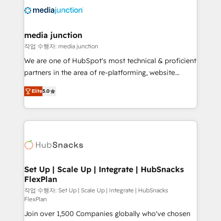
offer unparalleled insights. Operating in five
countries—Brazil, UAE (Abu Dhabi/Dubai/Sharjah),
Mexico, USA, and Portugal—we've executed over a
media junction
hundred successful operations. Our approach,
작업 수행자: media junction
rooted in RevOps principles, integrates analysis,
We are one of HubSpot's most technical & proficient
training, planning, and qualification. Leveraging
partners in the area of re-platforming, website
technology, data analytics, CRM optimization, and
design & development. We specialize in multi-hub
inbound marketing tactics, we focus on
Elite
5.0
implementations for mid-market & enterprise
understanding, nurturing, and converting leads.
companies. We are woman-owned, powered by
Partner with us to unlock your business's full
coffee, and we ❤️ dogs. We produce award-winning
potential and achieve sustained growth in today's
work for our clients. 🏆2023 Technical Expertise
competitive market.
Impact Award 🏆2022 Technical Expertise Impact
Award 🏆2022 Platform Migration Excellence Impact
Award 🏆2020 Elite Solutions Partner 🏆2019
Set Up | Scale Up | Integrate | HubSnacks
FlexPlan
Integrations HubSpot Impact Award 🏆2019
Marketing Enablement HubSpot Impact Award 🏆
작업 수행자: Set Up | Scale Up | Integrate | HubSnacks
FlexPlan
2018 Website Design HubSpot Impact Award 🏆2017
Join over 1,500 Companies globally who've chosen
Website Design HubSpot Impact Award 🏆2016