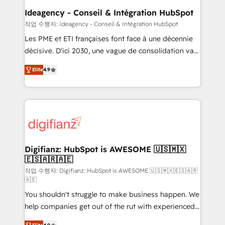
architectures that accelerate revenue operations and
Ideagency - Conseil & Intégration HubSpot
performance. - Multi-object CRM migration, cleanup,
작업 수행자: Ideagency - Conseil & Intégration HubSpot
and implementation. - Pre-built and custom
Les PME et ETI françaises font face à une décennie
integrations across your full tech stack. - Custom
décisive. D'ici 2030, une vague de consolidation va
object setup, CMS builds, and full-funnel automation.
recomposer le marché. Seules survivront les
- Dashboards, lifecycle campaigns, and lead
Elite
4.9
entreprises qui auront réussi leur transformation. Le
nurturing sequences. - Cross-hub setup across
problème ? 58% des dirigeants savent que l'IA est
Marketing, Sales, Operations, and Service Hubs. -
vitale pour leur survie. Mais 57% n'ont aucune
Ongoing optimization, managed support, and
stratégie. Et 43% ne maîtrisent même pas leurs
scalable retainers. Let’s make HubSpot your most
données. C'est le paradoxe français : conscience
powerful growth engine. Built to convert, scale, and
totale, action nulle. La solution s'appelle l'Entreprise
drive results.
Augmentée. Ce n'est pas une entreprise qui utilise
Digifianz: HubSpot is AWESOME 🇺🇸🇲🇽
🇪🇸🇦🇷🇦🇪
l'IA. C'est une organisation qui a réussi la symbiose
entre l'expertise humaine et l'intelligence artificielle.
작업 수행자: Digifianz: HubSpot is AWESOME 🇺🇸🇲🇽🇪🇸🇦🇷
🇦🇪
Pas pour remplacer l'humain, mais pour l'augmenter.
You shouldn't struggle to make business happen. We
Chez Ideagency, nous accompagnons cette
help companies get out of the rut with experienced,
transformation. D'abord les fondations : des
process-oriented teams implementing HubSpot
données unifiées, des processus alignés. Ensuite