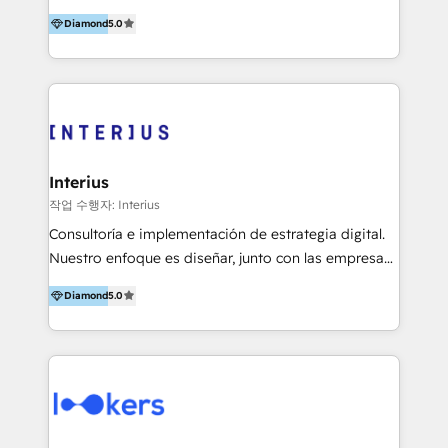
Herangehensweise wurde 2025 mit der „Customer
First“-Auszeichnung als zweitbester HubSpot-
Diamond
5.0
Partner in EMEA honoriert – ein Beleg für nachhaltige
Erfolge und zufriedene Kunden. Der #1 HubSpot
Parter für Bildungsanbieter in Deutschland. Der #2
HubSpot Partner der Kategorie Customer First in
EMEA in Q1 2025.
Interius
작업 수행자: Interius
Consultoría e implementación de estrategia digital.
Nuestro enfoque es diseñar, junto con las empresas,
la mejor forma de conectar con su mercado meta,
Diamond
5.0
ayudándolas a utilizar la tecnología disponible para
hacer rentables sus procesos comerciales.