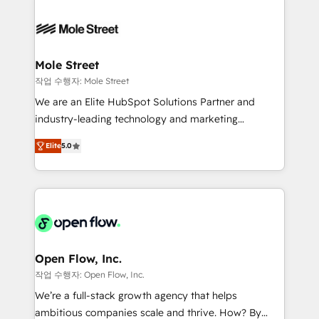
especialista operando a plataforma 24/7. Hoje 300+
design & UX for mid to large to multi national
empresas em 13 países utilizam a Nexforce. Somos
businesses. Our teams are based in North America
a maior parceira da HubSpot na América Latina e
and APAC. We are HubSpot's top-ranked Advanced
líder no ranking global de sucesso do cliente da
Implementation Certified Partner and we contribute
Mole Street
HubSpot.
to their advisory council. We strive to do 'good work
작업 수행자: Mole Street
with good people' and have worked with incredible
We are an Elite HubSpot Solutions Partner and
brands. You can see some of them on our website,
industry-leading technology and marketing
along with plenty of case studies.
consultancy. Our focus is on enterprise and mid-
Elite
5.0
market B2B companies globally that want a strategic
approach to execute their goals through creative
applications of our solutions; Technical HubSpot
Consulting, Content Marketing, Growth-Driven
Design, Migrations + Integrations. Mole Street’s
mission is empowering others to realize their
greatness, which is achieved through creating
Open Flow, Inc.
absolute clarity, derived from a well-defined
작업 수행자: Open Flow, Inc.
strategy, executed well, and reported on with clear
We’re a full-stack growth agency that helps
results. The culture is driven by core values; Joy, Grit,
ambitious companies scale and thrive. How? By