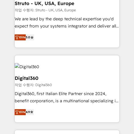
Choose Nexa Cognition? 🚀 HubSpot Expertise: Our
Struto - UK, USA, Europe
certified team specialises in CRM implementation,
작업 수행자: Struto - UK, USA, Europe
marketing automation, and revenue operations. 🤝
We are lead by the deep technical expertise you'd
Custom Solutions: From onboarding and
expect from your systems integrator and deliver all
integrations, to RevOps and training. We align
the agency services you'd expect from your
HubSpot with your business needs. 🌟 Proven
Elite
5.0
HubSpot Solutions Partner. As one of the UK's
Results: We’ve helped businesses of all sizes
longest-standing partners, we are experts at
accelerate revenue growth, improve operational
maximising the value of the HubSpot platform and
efficiency, and achieve ROI. 🔧 Flexible Service
building an integrated growth stack that brings your
Packages: Choose ongoing support or project-based
business, operational and technical requirements to
solutions. We offer service packages designed to fit
life, and creates a 360˚ view of your customer to
Digital360
your requirements. Contact us today!
help your teams do more. We specialise in HubSpot
작업 수행자: Digital360
technical services, website design and development
Digital360, first Italian Elite Partner since 2024,
as well as agency services that help set you up for
benefit corporation, is a multinational specializing in
success. Now, more than ever you need to connect
strategic consulting, technological solutions,
and align your website and marketing to sales and
Elite
4.9
marketing, and communication services, aimed at
customer service. It's time to empower your teams
enhancing business operations and brand
to create great customer experiences that generate
reputation. It collaborates with organizations and
more leads, close more business and engage your