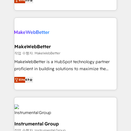
HubSpot implementation - HubSpot CMS website
Elite
5.0
solutions that deliver measurable impact and
build We can do lots of things. But everything we do
transform brand experiences As one of the few full-
is there for you to: - Grow revenue, and run your
service creative agencies in the HubSpot
business more efficiently - Build stronger
ecosystem, we blend strategy, technology, & award-
relationships with customers - Make better
winning design to build scalable, globally
decisions with data - Find a new voice and reach
regionalized HubSpot websites, integrated
more people - Get the most out of your HubSpot
marketing campaigns, & RevOps frameworks that
MakeWebBetter
investment
fuel long-term success We connect the entire
작업 수행자: MakeWebBetter
customer lifecycle through seamless integrations,
MakeWebBetter is a HubSpot technology partner
ensure long-term adoption with change-
proficient in building solutions to maximize the
management programs, and align marketing, sales,
operational efficiency of HubSpot. The fastest-
and service to drive sustainable growth With 6 key
Elite
4.9
growing tech-enabler & facilitator, MakeWebBetter,
HubSpot accreditations and experience across
hands you the blend of HubSpot expertise &
hundreds of organizations in dozens of industries,
eminent solutions & integrations. Trust us to
there’s a good chance one of our globally integrated
streamline your HubSpot experience. 🚀HubSpot
teams has worked with clients just like you Let’s
Elite Partners with 10+ years of HubSpot experience
explore whether S2 is the partner you’ve been
🤝HubSpot Premier Integration partner 🤝Google
looking for...and get your next big initiative moving!
Instrumental Group
Premier Partner 2023 🌟5 HubSpot Accreditations 🌟
작업 수행자: Instrumental Group