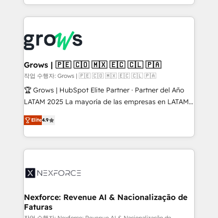
challenges — it's people. Our Revenue Architects
work side-by-side with your team to turn your ERP
data into real sales control. Our mission? Make your
CRM actually drive revenue. We focus on
manufacturing, trade, distribution, logistics and
software companies that run ERP systems and need
Grows | 🇵🇪 🇨🇴 🇲🇽 🇪🇨 🇨🇱 🇵🇦
a proven sales management layer, with pipeline
작업 수행자: Grows | 🇵🇪 🇨🇴 🇲🇽 🇪🇨 🇨🇱 🇵🇦
control, margin visibility, and reliable forecasting.
🏆 Grows | HubSpot Elite Partner · Partner del Año
REV.BW is not another CRM implementation. It's a
LATAM 2025 La mayoría de las empresas en LATAM
ready-made model: data architecture, sales process,
no tienen un problema de herramientas. Tienen un
management reporting, and ERP integration — built
Elite
4.9
problema de orden. Equipos desalineados, datos
from real experience, not experimentation. ✨
dispersos y procesos que dependen de personas
HubSpot Elite Partner, Top 16 globally ✨ 200+ CRM
clave — no de sistemas. Eso frena el crecimiento,
implementations, 70% with ERP integrations ✨ Deep
aunque tengas buena tecnología y ganas de escalar.
ERP integration expertise across multiple platforms
⚙️ Grows ordena los procesos comerciales, alinea
✨ Trusted by Polish market leaders and Stock
marketing, ventas y servicio, e implementa HubSpot
Market companies
de forma que genera resultados reales desde las
Nexforce: Revenue AI & Nacionalização de
Faturas
primeras semanas — no meses. 🤝 No entregamos
작업 수행자: Nexforce: Revenue AI & Nacionalização de