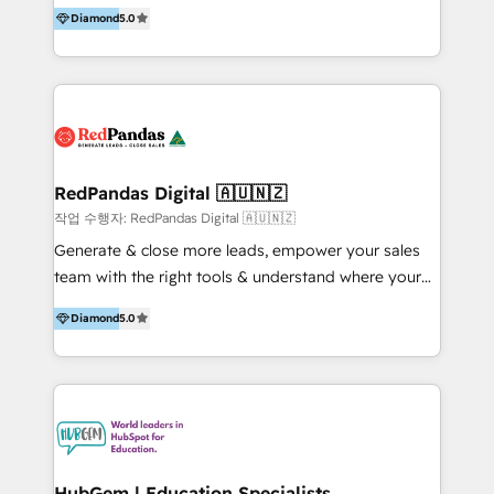
Winners. ⭐ 30+ HubSpot Certifications. 👥 HubSpot
deal closures In other words, we prioritize real
Diamond
5.0
User Group Leader. Neighbourhood is a customer
achievements, not vanity metrics. We also handle
engagement agency that works to do three simple
migrations from Salesforce, Pardot, and other
things for our clients... Find their people, Sell to their
similar platforms. So, looking to make the most out
people, and Keep their people. We build brands,
of your HubSpot? Then partner with a proven leader!
grow sales and shine a light on how businesses can
Get a quote on your next project today!
better serve the world. We help our clients win
hearts and minds throughout the entire customer
RedPandas Digital 🇦🇺🇳🇿
journey, building stronger, longer lasting
작업 수행자: RedPandas Digital 🇦🇺🇳🇿
relationships with their customers. That's where the
Generate & close more leads, empower your sales
name 'Neighbourhood' comes from - we're
team with the right tools & understand where your
community builders. At Neighbourhood, we know
profitable leads are coming from. We're not just
that this is only part of the customer journey and
Diamond
5.0
HubSpot "tick-a-box" tacticians. We generate leads
that there's more to a relationship than a good first
(Google, Meta, LinkedIn ads). We help you close
impression. That's why it's going to be our mission
sales (with HubSpot). We create HubSpot websites
to help brands build their marketing systems,
that convert. Outcomes you can expect working with
develop sales strategies that get them results and
us: ✓ More predictable revenue & fewer missed
work to maintain the relationships they build in the
deals via clean pipelines, standardised processes
long term.
e.g. follow-up processes ✓ Accurate reports &
HubGem | Education Specialists