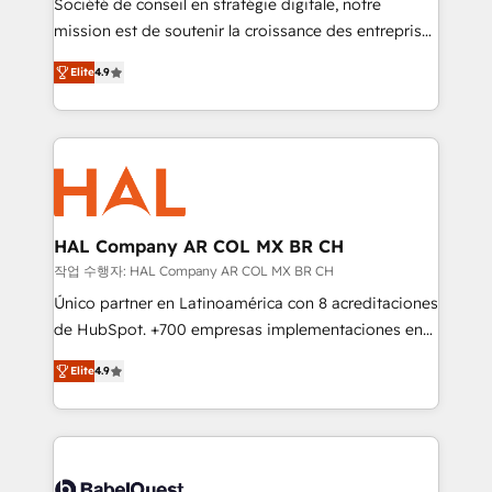
Société de conseil en stratégie digitale, notre
auprès de plus de 400 clients, nous comprenons
mission est de soutenir la croissance des entreprises
rapidement vos enjeux et intégrons parfaitement
B2B à travers l’acquisition de nouveaux clients,
HubSpot dans votre organisation. Pour toute
Elite
4.9
l'intégration CRM et le développement des revenus
question technique ou besoin de structuration de
auprès de vos comptes existants. En France et à
votre projet HubSpot, contactez notre équipe pour
l'international, nous travaillons avec des ETI
un échange dédié.
ambitieuses, des grands groupes voulant aller au-
delà d’une simple transformation digitale et des
startups florissantes. Nos 3 grandes expertises sont :
➤ L’intégration de CRM et de méthodologie RevOps
HAL Company AR COL MX BR CH
pour aligner les équipes marketing, commerciales et
작업 수행자: HAL Company AR COL MX BR CH
support client (data migration, synchronisation API,
Único partner en Latinoamérica con 8 acreditaciones
audit et maintenance) ➤ La création de sites internet
de HubSpot. +700 empresas implementaciones en
de conversion qui transforment les visiteurs en
Latinoamérica. 6 Certified Trainers certificados por
opportunités d'affaires ➤ La mise en place de
Elite
4.9
HubSpot Academy. 167 reseñas verificadas por
stratégies d'acquisition marketing (SEO, SEA,
HubSpot. Somos una consultora técnica y no una
inbound, automatisation marketing, ABM, IA,
agencia de marketing que también vende HubSpot.
emailing) Informations clés : - 10 ans d'expérience -
Mientras otros aprenden, nosotros ya
100+ intégrations CRM HubSpot réussies - 40
implementamos HubSpot, desarrollamos