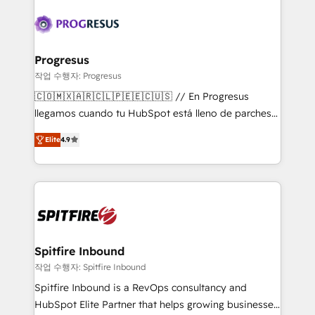
enterprises in both the public and private sectors,
customers. Let's work side-by-side to make it
through a multicultural and multidisciplinary team
happen.
that integrates expertise in humanities, economics,
technology, law, and organization, bringing together
Progresus
managers, entrepreneurs, and seasoned
작업 수행자: Progresus
professionals from companies with over forty years
🇨🇴🇲🇽🇦🇷🇨🇱🇵🇪🇪🇨🇺🇸 // En Progresus
of market presence. Our Pillars: • RevOps
llegamos cuando tu HubSpot está lleno de parches
Consultancy • HubSpot Check-up, Onboarding and
(dashboards que nadie mira, funnels sin dueño,
Training • Marketing, Sales and Customer Service
Elite
4.9
equipos en Excel) o antes de que eso te pase si
Automation • System Integration • Web-design on
estás arrancando desde cero. Más de 600
HubSpot CMS • Inbound Marketing, with AI-based
implementaciones, integraciones a la medida y
TECH-SEO
websites sobre Content Hub nos han enseñado a
diseñar procesos claros, datos limpios y
automatizaciones que tu equipo realmente usa, para
que tu CRM sea una fuente de pipeline predecible y
Spitfire Inbound
no otro proyecto eterno.
작업 수행자: Spitfire Inbound
Spitfire Inbound is a RevOps consultancy and
HubSpot Elite Partner that helps growing businesses