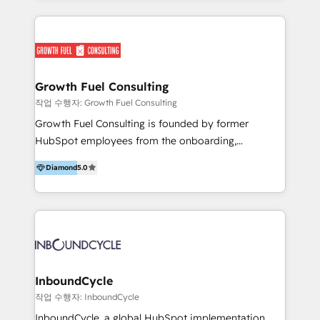
since 2015, we have grown with HubSpot and thrive
operations. Your tried, tested, and proven pathway
in intricate, complex, and sophisticated HubSpot
to AI adoption: our ​5 AI pillars framework guides
solution architecture and implementation.
organisations to scale their Solutions & AI Journey
on HubSpot and AI across People, Data, Process and
Systems, Technology, and Governance​, practically
Growth Fuel Consulting
and safely. We combine deep HubSpot expertise
작업 수행자: Growth Fuel Consulting
with human-led AI strategy and implementation to
Growth Fuel Consulting is founded by former
deliver measurable ROI, faster time-to-value, and
HubSpot employees from the onboarding,
connected systems that actually work. What sets us
professional services, HubSpot Partner, and
apart: structured sprint delivery, transparent value-
Diamond
5.0
HubSpot software sales teams. With over 15 years
based pricing, and a proven 30–90 day impact
of combined in HubSpot experience and more than
framework... no black-box retainers, no vanity
300+ projects delivered, we are able to provide
metrics. From HubSpot onboarding and CRM to AI
unparalleled expertise on HubSpot implementation,
Mastery, Workshops, RevOps, & custom integrations,
ongoing strategy, and day-to-day operation of your
we are your embedded growth partner. Time to
HubSpot software. Supercharge your HubSpot
scale smarter? Let's talk.
growth journey with Growth Fuel Consulting!
InboundCycle
작업 수행자: InboundCycle
InboundCycle, a global HubSpot implementation