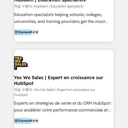
confident forecasting to make better business &
작업 수행자: HubGem | Education Specialists
marketing decisions: Leadership can finally trust the
Education specialists helping schools, colleges,
numbers. ✓ Faster, less chaotic execution across
universities, and training providers get the most
sales & marketing: because of a single source of
from HubSpot. HubGem is the world’s most
truth! Run a unified platform you can trust. We can
Diamond
5.0
experienced HubSpot partner for the education
do the work for you or coach you to do it yourself.
sector, supporting over 200 organisations across 24
Either way, you’ll gain valuable insights and benefit
countries. Our team combines 130+ years of
from the same expertise trusted by brands like
education experience with deep HubSpot expertise
Bupa, Kennards Hire, Penrith Solar, Boston Scientific,
to help you simplify processes, improve
and Kirana Colleges.
engagement, and build sustainable systems that
support long-term growth. We understand
Yes We Sales | Expert en croissance sur
HubSpot
admissions, student recruitment, marketing, and
alumni engagement because many of our team have
작업 수행자: Yes We Sales | Expert en croissance sur
HubSpot
worked in these roles. This means we design
Experts en stratégies de vente et du CRM HubSpot :
HubSpot setups that reflect the way your
pour accélérer votre performance commerciale et
organisation works, giving your teams confidence
améliorer vos processus métiers. Partenaire certifié,
and clarity from day one. We offer specialist
Diamond
5.0
nous intervenons sur l’ensemble des Hubs
onboarding, consultancy, and ongoing support to