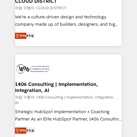
CLOUD DISTRICT
that simplify complexity, boost performance, and
작업 수행자: CLOUD DISTRICT
turn innovation into real impact. 🌍 Highlights •
We’re a culture-driven design and technology
HubSpot Partner since 2012 • 2022 EMEA Impact
company made up of builders, designers, and big
Award: Best Integration • 150+ successful HubSpot
thinkers. We blend strategy, design, and
projects • Clients in 30+ industries • Proprietary
Elite
4.9
development—always fueled by curiosity—to turn
technology for integrations • Multilingual team:
ideas, opportunities, and challenges into meaningful
English, Spanish, Portuguese & Italian 👉 Grow
experiences. To us, technology is more than just
smarter with AI and HubSpot.
code; it’s about creating things that are useful, cool,
and—most importantly—simple. That’s why we lean
into bold ideas and shape them into thoughtful
products and strategies that actually make a
1406 Consulting | Implementation,
Integration, AI
difference.
작업 수행자: 1406 Consulting | Implementation, Integration,
AI
Strategic HubSpot Implementation + Coaching
Partner As an Elite HubSpot Partner, 1406 Consulting
helps mid-market revenue teams transform how
Elite
5.0
they sell, market, and serve. We don't just build your