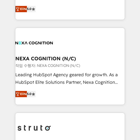
Accountability, Curiosity, Authenticity, Growth
upgrading and streamlining every single revenue-
Mindedness, and Clarity. We are driven to win for the
Elite
5.0
generating aspect of your business. We’re proud
collective good of the company and its clientele, and
HubSpot Elite Solutions Partners and devout CRM
dedicated to breaking the mold from the agency of
nerds who can harness HubSpot’s custom digital
the past into the consultancy of the future. Great
tools to improve each touchpoint of your customer
things are happening.
experience. Working hand-in-hand with your team,
we’ll assemble a RevOps machine that drives more
traffic, generates better leads and crushes your
NEXA COGNITION (N/C)
revenue goals. We've worked with thousands of
작업 수행자: NEXA COGNITION (N/C)
HubSpot customers and we'd love to work with you
Leading HubSpot Agency geared for growth. As a
too! Clients come to us for: Advanced CRM solutions
HubSpot Elite Solutions Partner, Nexa Cognition
System Integrations both Custom and Native to
ranks in the top 1% of global HubSpot Partners and
HubSpot Data System Migrations between systems
Elite
5.0
has been one of the longest-standing partners since
to HubSpot New lead generation strategies Time-
2012. We empower businesses to harness the full
saving automations Fresh growth campaigns Robust
potential of HubSpot by combining strategic
help desk Unified revenue operations Dynamic
insights with technical excellence, we deliver
website development Award-winning creative
bespoke HubSpot solutions tailored to drive
design We live and breathe HubSpot and are ready
measurable growth and operational efficiency. Why
to take on real challenges!