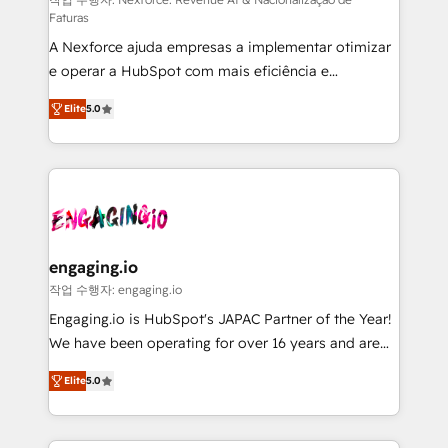
proyectos y nos vamos. Nos quedamos como
Faturas
socios estratégicos, ayudando a sostener y escalar
A Nexforce ajuda empresas a implementar otimizar
lo que construimos juntos. Porque crecer sin orden
e operar a HubSpot com mais eficiência e
no es crecer — es solo moverse rápido. 🌎
previsibilidade de receita. Combinamos Revenue
Operamos en Colombia, Perú, México, Ecuador,
Elite
5.0
Operations (RevOps) e Inteligência Artificial para
Chile, Panamá, Bolivia, Argentina y República
estruturar processos integrar sistemas organizar
Dominicana — con experiencia real en educación,
dados e automatizar operações. O objetivo é
retail, salud, banca, bienes raíces, construcción y
transformar a HubSpot em um verdadeiro sistema
B2B. ✅ Crece con orden. Crece con Grows.
operacional de receita conectando equipes
tecnologia e dados em uma operação integrada.
Também somos distribuidores oficiais da HubSpot
engaging.io
e de mais de 150 softwares globais permitindo
작업 수행자: engaging.io
contratar e pagar a HubSpot em reais com nota
Engaging.io is HubSpot's JAPAC Partner of the Year!
fiscal no Brasil e gerar economia de até 50% na
We have been operating for over 16 years and are
contratação de softwares internacionais.
one of HubSpot's most experienced and technically
Oferecemos ainda agentes de IA especializados em
Elite
5.0
capable Agency Partners globally. We specialise in
HubSpot que automatizam tarefas executam rotinas
complex CRM migrations, implementations,
no CRM e mantêm os dados organizados, como um
integrations, custom CMS portal development,