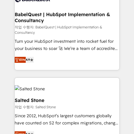
experts conseil - 150 certifications HubSpot
integraciones con otras plataformas, ERPs, LMS y
cumulées
cientos de aplicativos de negocios en +110
BabelQuest | HubSpot Implementation &
Consultancy
empresas de la región. Con presencia en Argentina,
México, Colombia, Perú, Chile, Brasil y casa matriz en
작업 수행자: BabelQuest | HubSpot Implementation &
Consultancy
España formamos parte de un grupo empresarial
Turn your HubSpot investment into rocket fuel for
con más de 20 años de trayectoria.
your business to soar 🚀 We’re a team of accredited
HubSpot experts ready to help you. We can
Elite
4.9
implement the platform into complex business
environments, optimise what you've got and make
sure you can actually use it, build your website in
HubSpot or create an inbound marketing strategy
for you and execute it on HubSpot. We are on the
G-Cloud 14 CCS (Crown Commercial Service)
Salted Stone
framework, meaning we've been accredited by
작업 수행자: Salted Stone
HubSpot and vetted by the CCS, which means we
Since 2012, HubSpot’s largest customers globally
can support public sector companies as well the
have counted on S2 for complex migrations, change
other ones listed in our profile. Our services: -
management, systems integration, and creative