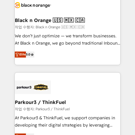
Randstad, Uber Freight, and HubSpot itself. We have
the largest technical consulting team of any HubSpot
partner and expertise across operational strategy,
Black n Orange 🇺🇸 🇲🇽 🇨🇦
business-first process building, system integration,
작업 수행자: Black n Orange 🇺🇸 🇲🇽 🇨🇦
custom development, and extensibility. When you
We don’t just optimize — we transform businesses.
work with Aptitude 8, you get a team – not an
At Black n Orange, we go beyond traditional Inbound
individual – with embedded consulting, strategy,
Marketing with our exclusive methodologies:
development, and project management. We have
Elite
5.0
BOOMS and BOOST. Together, they form a powerful
100% US-based, FTE team members. We offer
combination that has driven success for over 800
project-based and managed services engagements
businesses worldwide. As Elite HubSpot Partners, we
that include new HubSpot implementations,
specialize in crafting high-performance growth
migrations from other platforms, systems
strategies that integrate data-driven marketing,
integration, extensibility, custom development, and
automation, and revenue intelligence to help
ongoing RevOps support.
companies scale faster and smarter. 🔹 BOOMS:
Parkour3 / ThinkFuel
Demand generation for all your buyers With BOOMS,
작업 수행자: Parkour3 / ThinkFuel
you invest in 100% of your buyers, accelerating your
At Parkour3 & ThinkFuel, we support companies in
growth and positioning yourself as an undisputed
developing their digital strategies by leveraging
leader. 🔹 BOOST: Optimize your digital
technologies and automating their marketing and