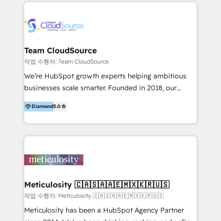
marketing e vendita. Il nostro metodo DAM è stato
ciegas. Podrías seguir probando lo mismo con
validato da oltre 350 manager: inizia con una precisa
resultados parecidos. O podrías hablar con nosotros
mappatura dei canali di acquisizione dei contatti e
y tomar decisiones con datos, no con suerte.
dei processi aziendali. Siamo accreditati da
HubSpot come fornitore ufficiale per le integrazioni
Team CloudSource
tra il CRM e altri sistemi aziendali, tra cui SAP,
작업 수행자: Team CloudSource
AS400, TeamSystem. HubSpot ci ha riconosciuto
We’re HubSpot growth experts helping ambitious
come formatori ufficiali per l'adozione del CRM in
businesses scale smarter. Founded in 2018, our
azienda: il tasso di utilizzo dello strumento è oltre il
Malaysia-based agency works with clients across
50% più alto tra i nostri clienti rispetto le altre
Diamond
5.0
APAC, Australia, and the US. We specialize in high-
aziende. Lavoriamo con aziende B2B tra i 5 e i 35
impact HubSpot implementations—CRM setup, data
milioni di fatturato per migliorare l’efficienza dei
migration, automation, and reporting—built for real
processi, allineare marketing e vendite, e
business outcomes. From sales alignment to
massimizzare il ritorno sugli investimenti.
marketing execution, we turn complexity into clarity.
Industries we serve include SaaS, travel, furniture,
healthcare, and professional services. We also run
Meticulosity 🇨🇦🇸🇦🇦🇪🇲🇽🇰🇷🇺🇸
campaigns across Google Ads, Meta Ads, and social
작업 수행자: Meticulosity 🇨🇦🇸🇦🇦🇪🇲🇽🇰🇷🇺🇸
media with a focus on ROI. If your HubSpot portal
Meticulosity has been a HubSpot Agency Partner
feels underused—or overwhelming—we’ll fix it fast