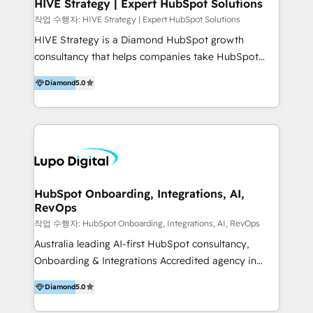
personalizadas que seguem as melhores práticas de
HIVE Strategy | Expert HubSpot Solutions
CRM e capacitação de equipes. [English] Inside is a
작업 수행자: HIVE Strategy | Expert HubSpot Solutions
consulting firm focused on designing and
HIVE Strategy is a Diamond HubSpot growth
implementing sales and Customer Success (CS)
consultancy that helps companies take HubSpot
operations in HubSpot. We balance technical depth
further than anyone else. We design AI-powered
with hands-on execution. Our differentiator is
Diamond
5.0
ecosystems, build complex integrations, and back it
implementing the tools of the HubSpot ecosystem
all with human-centered marketing strategy. We
with a focus on results, especially new sales and
multiply growth by combining HubSpot expertise,
revenue expansion. We serve companies across
advanced development, and AI innovation. We work
various segments, offering customized solutions
in a variety of industries, but have a focus on
that adhere to CRM best practices and team training.
technology (hardware, software, SaaS, IT,
cybersecurity), education (K12 enrollment, hiring,
HubSpot Onboarding, Integrations, AI,
RevOps
eLearning, and university enrollment), health, and
finance. Don't fit into one of those industries? No
작업 수행자: HubSpot Onboarding, Integrations, AI, RevOps
worries. We have clients in over 40 industries! Let's
Australia leading AI-first HubSpot consultancy,
chat. We have also created the only SchoolMint →
Onboarding & Integrations Accredited agency in
HubSpot integration, Avela → HubSpot integration,
Australia. We implement HubSpot & enable mid-
Diamond
5.0
Infinite Campus → HubSpot integration for K12
market businesses & their teams to grow across
schools & networks! As a HubSpot Solutions Partner
sales, marketing, customer service, and revenue