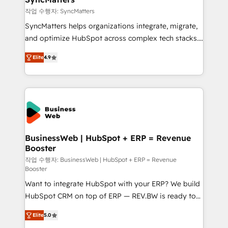
objects, automations, and integrations built for
작업 수행자: SyncMatters
growth. 🚀 AI-Driven GTM Orchestration Unify
SyncMatters helps organizations integrate, migrate,
HubSpot with LinkedIn, WhatsApp, email, paid
and optimize HubSpot across complex tech stacks.
media, and AI voice to drive pipeline. 🤖 AI Custom
From CRM data migrations to real-time integrations
Agent Development Deploy AI agents for
Elite
4.9
and portal consolidations, we ensure clean, reliable
prospecting, follow-ups, service triage, and
data across every system. Core Solutions: -
knowledge retrieval—built in HubSpot. ⚡ Fast-Track
HubSpot CRM Data Migration - Custom HubSpot
& Growth-Track Services Fast-Track: Rapid HubSpot
Integrations (ERP, SaaS, APIs) - Real-Time Data
onboarding in weeks Growth-Track: Unlock
Synchronization - HubSpot Portal Consolidation -
advanced optimization & adoption 📍 São Paulo, BR
Data Quality & Deduplication Use Cases: - Salesforce
• Des Moines, IA • New York, NY
to HubSpot migrations - HubSpot and NetSuite or
BusinessWeb | HubSpot + ERP = Revenue
Booster
ERP integrations - Multi-system data
synchronization - Fixing broken or unreliable
작업 수행자: BusinessWeb | HubSpot + ERP = Revenue
Booster
integrations Trusted by RevOps teams to manage
Want to integrate HubSpot with your ERP? We build
complex, high-risk CRM migrations and integrations.
HubSpot CRM on top of ERP — REV.BW is ready to
use business model that you can for fast CRM start
Elite
5.0
in your organization. It's not brands that solve