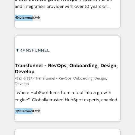
and integration provider with over 10 years of
experience, serves businesses in diverse industries.
Diamond
4.9
With offices in Spain, Chile, Mexico, and Brazil, our
team of 100+ professionals deliver multilingual
services to clients in 15 countries. As the first
HubSpot Elite Partner in Latin America and Spain,
we hold numerous accreditations, including CRM
Implementation and Data Migration. Our services
include HubSpot setup and customization,
Transfunnel - RevOps, Onboarding, Design,
Develop
Marketing Automation, Inbound Marketing, Inbound
Sales, and Account-Based Marketing (ABM). We use
작업 수행자: Transfunnel - RevOps, Onboarding, Design,
Develop
our skills in marketing automation and integrations
"Where HubSpot turns from a tool into a growth
to develop strategies that drive results and growth.
engine". Globally trusted HubSpot experts, enabled
By working with InboundCycle, businesses benefit
1200+ organisations across USA, North America, UK,
from our extensive experience and expertise in
Diamond
4.9
Europe, India, Australia, including big enterprise
HubSpot implementation and integration, helping
accounts to startups alike, Transfunnel is known for:
400+ clients streamline their digital transformation
- CUSTOM MARTECH SOLUTIONS - TECHNICAL
and achieve their goals.