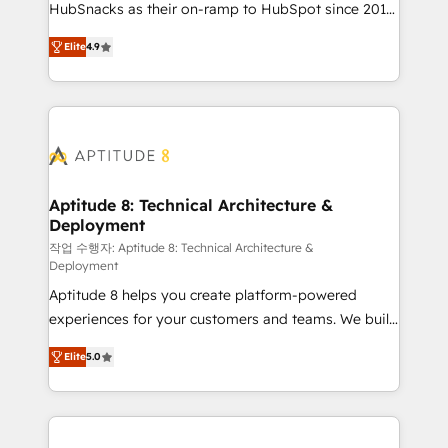
HubSnacks as their on-ramp to HubSpot since 2014
Growth-Driven Design Agency of the Year 🏆2016
Simple pay-as-you-go plans that accelerate value...
Sales Enablement HubSpot Impact Award 🏆2015
Elite
4.9
1️⃣ Set Up | Onboarding New or Check-fixing existing
Growth-Driven Design Agency of the Year 🏆2015
HubSpot portals 2️⃣ Scale Up | 100% HubSpot Task
Became the 5th Agency to reach Diamond 🏆2014
Execution... Global 24/7 ... All Experts 3️⃣ Integrate |
HubSpot COS Performance Award 🏆2014 HubSpot
your entire Tech Stack with Custom Integrations
COS Design Award 🏆2013 HubSpot Marketplace
Slash months from your API Integration project... ⬅️
Provider of the Year 🏆2011 Became a HubSpot
Click "Contact Business" ⬅️ to access 150+ Kickstart
Partner 📆Founded in 1997
Integration templates that put HubSpot in the center
Aptitude 8: Technical Architecture &
Deployment
of your tech stack, syncing... 🛍️ Shopify or
WooCommerce 💲 Stripe or Paypal 💰 Sage or
작업 수행자: Aptitude 8: Technical Architecture &
Deployment
Netsuite 🤖 Google or Microsoft ✍️ DocuSign or
Aptitude 8 helps you create platform-powered
PandaDoc 🌐 Avalara or Quaderno HubSnacks holds
experiences for your customers and teams. We build
the rare Advanced "Custom Integrations"
multi-hub solutions and orchestrate operations
Accreditation, securely sync data across... 🔄 any
Elite
5.0
across your entire tech stack. Aptitude 8 is trusted
apps, in any direction. Stuck on your old CRM..?
by top brands such as Lenovo, Bluetooth,
Migrate | seamlessly off your old CRM onto a clean
International Sports Sciences Association, SXSW,
new HubSpot portal with Advanced Website and
Notion, Soundcloud, American Nurses Association,
CRM Migrations using our in-house "HubScrub" Tool.