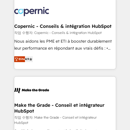
Copernic - Conseils & intégration HubSpot
작업 수행자: Copernic - Conseils & intégration HubSpot
Nous aidons les PME et ETI à booster durablement
leur performance en répondant aux vrais défis : •
Intégration de HubSpot avec d’autres outils (ERP,
Elite
4.9
téléphonie, etc.) • Alignement des équipes grâce à un
outil et des données partagées • Amélioration de la
collecte et de l’analyse des données pour des
décisions éclairées • Optimisation de l’efficacité et
de la productivité des équipes Notre équipe de 30
consultants certifiés HubSpot aborde chaque projet
avec un engagement total, alignant processus
Make the Grade - Conseil et intégrateur
HubSpot
métiers et technologie, et guidant vos équipes à
travers le changement, tout en centrant vos objectifs
작업 수행자: Make the Grade - Conseil et intégrateur
HubSpot
d’entreprise. Grâce à une méthodologie éprouvée