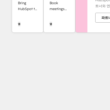
Bring
Book
트너와 연
HubSpot to
meetings
your inbox
quickly and
파트
with the
easily with
앱
앱
HubSpot
HubSpot
integration
and Google
for Gmail.
Calendar.