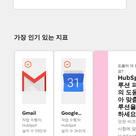
가장 인기 있는 지표
도움이 더
요?
HubS
루션 
의 도
아 맞
루션을
Gmail
Google
하세요
Calendar
작업 수행자:
작업 수행자:
모든 비즈
HubSpot
HubSpot
사항에 
설치 수 53만개
설치 수 26만개
HubSpo