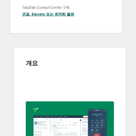
TabaTalk Contact Center 구독
연결
,
Elevate
또는
최적화
플랜
개요
다
른
항
목
을
보
려
면
화