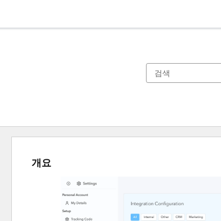
개요
다
른
항
목