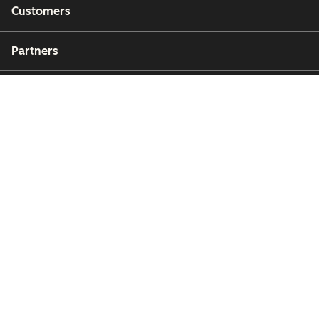
Customers
Partners
Copyright © 2026 HubSpot, Inc.
Legal Center
Privacy Policy
Security
Website Accessibility
Manage Cookies