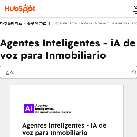
M
Agentes Inteligentes - iA de voz para Inmobiliari
마켓플레이스
솔루션 파트너
Agentes Inteligentes - iA de
voz para Inmobiliario
Agentes Inteligentes - iA de
voz para Inmobiliario