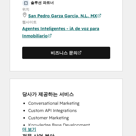
솔루션 파트너
위치
San Pedro Garza García, N.L., MX
웹사이트
Agentes Inteligentes - iA de voz para
Inmobiliario
비즈니스 문의
당사가 제공하는 서비스
Conversational Marketing
Custom API Integrations
Customer Marketing
Knowledge Base Development
더 보기
Programmable Automation