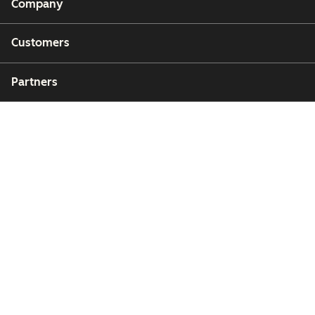
Company
Customers
Partners
Copyright © 2026 HubSpot, Inc.
Legal Center
Privacy Policy
Security