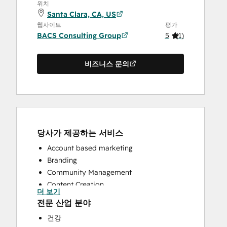
위치
Santa Clara, CA, US
웹사이트
평가
BACS Consulting Group
5
(
1
)
비즈니스 문의
당사가 제공하는 서비스
Account based marketing
Branding
Community Management
Content Creation
더 보기
Conversational Marketing
전문 산업 분야
CRM Implementation
건강
CRM Migration