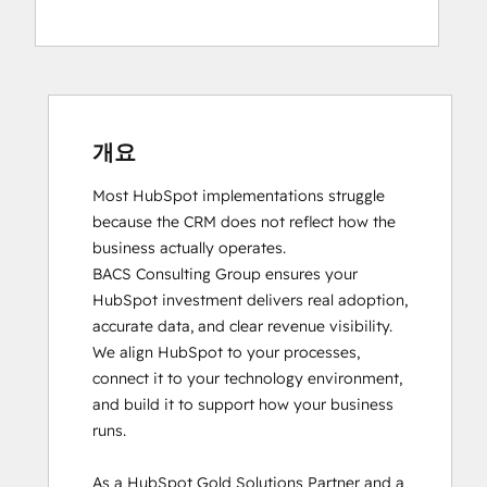
HubSpot Marketing Hub Software
Website Design
Certification
Website Development
HubSpot Sales Hub Software
Website Migration
Certification
HubSpot Solutions Partner
SEO
개요
Most HubSpot implementations struggle 
because the CRM does not reflect how the 
business actually operates. 

BACS Consulting Group ensures your 
HubSpot investment delivers real adoption, 
accurate data, and clear revenue visibility. 
We align HubSpot to your processes, 
connect it to your technology environment, 
and build it to support how your business 
runs.

As a HubSpot Gold Solutions Partner and a 