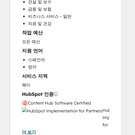
건설 및 보수
Custom API Integrations
금융 및 보험
Customer Marketing
비즈니스 서비스 - 일반
Customer Success Training
의료 및 건강
Customer Support Training
작업 예산
Customer Survey and Analysis
Email Marketing
모든 예산
Full Inbound Marketing Services
지원 언어
Help Desk Implementation
스페인어
HubSpot Onboarding
영어
Knowledge Base Development
서비스 지역
Paid Advertising
Programmable Automation
북미
Public Relations
HubSpot 인증
Sales and Marketing Alignment
Content Hub Software Certified
Sales Coaching and Training
HubSpot
Sales Enablement
Implementation
Search Engine Optimization
for
Social Media
더 보기
Partners
Video Production