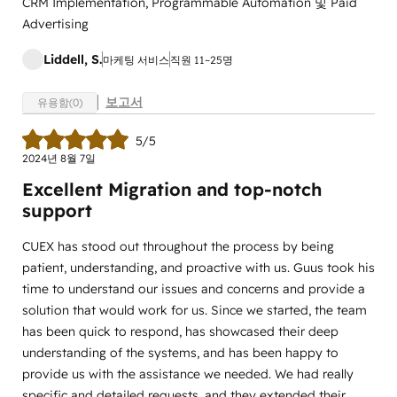
CRM Implementation, Programmable Automation 및 Paid
Advertising
Liddell, S.
마케팅 서비스
직원 11~25명
보고서
유용함(0)
5/5
2024년 8월 7일
Excellent Migration and top-notch
support
CUEX has stood out throughout the process by being
patient, understanding, and proactive with us. Guus took his
time to understand our issues and concerns and provide a
solution that would work for us. Since we started, the team
has been quick to respond, has showcased their deep
understanding of the systems, and has been happy to
provide us with the assistance we needed. We had really
specific and detailed requests, and they extended their