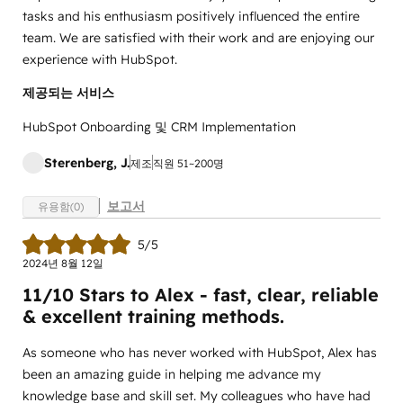
tasks and his enthusiasm positively influenced the entire
team. We are satisfied with their work and are enjoying our
experience with HubSpot.
제공되는 서비스
HubSpot Onboarding 및 CRM Implementation
Sterenberg, J.
제조
직원 51~200명
보고서
유용함(0)
5/5
2024년 8월 12일
11/10 Stars to Alex - fast, clear, reliable
& excellent training methods.
As someone who has never worked with HubSpot, Alex has
been an amazing guide in helping me advance my
knowledge base and skill set. My colleagues who have had