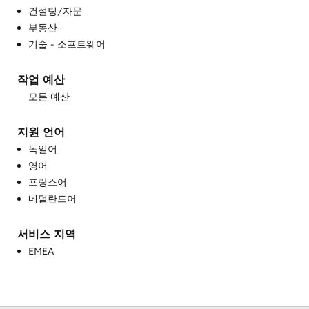
컨설팅/자문
맞춤형 API 통합
부동산
영업 및 마케팅 정렬
기술 - 소프트웨어
영업 지도 및 교육
영업 지원
작업 예산
완전한 인바운드 마케팅 서비스
모든 예산
웹사이트 개발
웹사이트 디자인
지원 언어
웹사이트 마이그레이션
독일어
유료 광고
영어
이메일 마케팅
프랑스어
커뮤니티 관리
네덜란드어
프로그래밍 가능한 자동화
헬프 데스크 구현
서비스 지역
EMEA