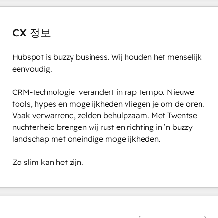
CX 정보
Hubspot is buzzy business. Wij houden het menselijk 
eenvoudig.

CRM-technologie  verandert in rap tempo. Nieuwe 
tools, hypes en mogelijkheden vliegen je om de oren. 
Vaak verwarrend, zelden behulpzaam. Met Twentse 
nuchterheid brengen wij rust en richting in ’n buzzy 
landschap met oneindige mogelijkheden.

Zo slim kan het zijn.
0%
0%
1%
14%
85%
완
완
완
완
완
료
료
료
료
료