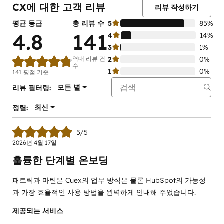
CX에 대한 고객 리뷰
리뷰 작성하기
평균 등급
총 리뷰 수
5
85%
4.8
141
4
14%
3
1%
역대 리뷰 건
2
0%
수
1
0%
141 평점 기준
모든 별
리뷰 필터링:
최신
정렬:
5/5
2026년 4월 17일
훌륭한 단계별 온보딩
패트릭과 마틴은 Cuex의 업무 방식은 물론 HubSpot의 가능성
과 가장 효율적인 사용 방법을 완벽하게 안내해 주었습니다.
제공되는 서비스