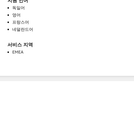
지원 언어
웹사이트 마이그레이션
독일어
유료 광고
영어
이메일 마케팅
프랑스어
커뮤니티 관리
네덜란드어
프로그래밍 가능한 자동화
헬프 데스크 구현
서비스 지역
EMEA