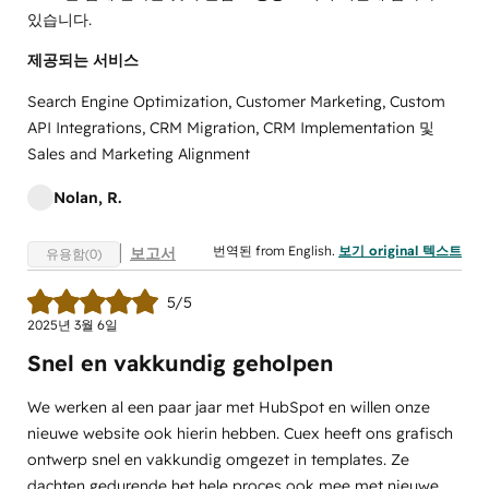
있습니다.
제공되는 서비스
Search Engine Optimization, Customer Marketing, Custom
API Integrations, CRM Migration, CRM Implementation 및
Sales and Marketing Alignment
Nolan, R.
번역된 from English.
보기 original 텍스트
보고서
유용함(0)
5/5
2025년 3월 6일
Snel en vakkundig geholpen
We werken al een paar jaar met HubSpot en willen onze
nieuwe website ook hierin hebben. Cuex heeft ons grafisch
ontwerp snel en vakkundig omgezet in templates. Ze
dachten gedurende het hele proces ook mee met nieuwe