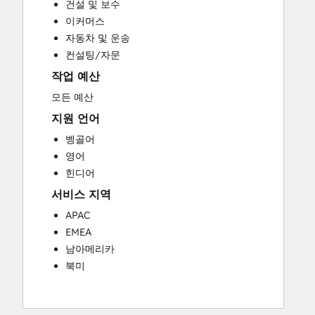
건설 및 보수
Social Media
이커머스
Website Design
자동차 및 운송
Website Development
컨설팅/자문
Website Migration
작업 예산
모든 예산
지원 언어
벵골어
영어
힌디어
서비스 지역
APAC
EMEA
남아메리카
북미