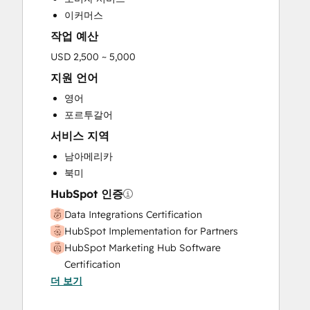
Website Design
이커머스
작업 예산
USD 2,500 ~ 5,000
지원 언어
영어
포르투갈어
서비스 지역
남아메리카
북미
HubSpot 인증
Data Integrations Certification
HubSpot Implementation for Partners
HubSpot Marketing Hub Software
Certification
더 보기
HubSpot Marketing Software
HubSpot Reporting