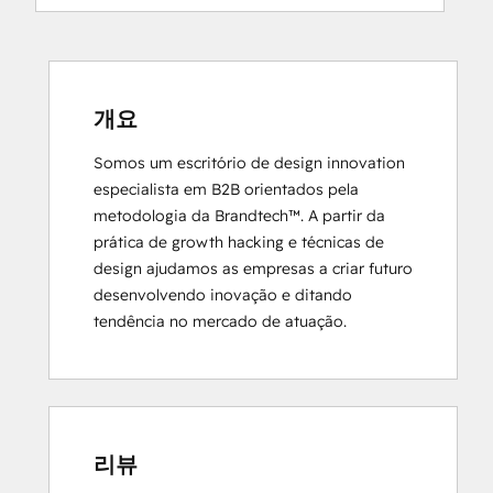
HubSpot Sales Hub Software
Certification
HubSpot Solutions Partner
Inbound
Inbound Marketing
개요
Objectives-Based Onboarding
Somos um escritório de design innovation 
Platform Consulting
especialista em B2B orientados pela 
Revenue Operations
metodologia da Brandtech™. A partir da 
Salesforce Integration Certification
prática de growth hacking e técnicas de 
design ajudamos as empresas a criar futuro 
desenvolvendo inovação e ditando 
tendência no mercado de atuação.
리뷰