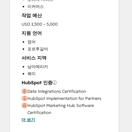
Website Design
이커머스
작업 예산
USD 2,500 ~ 5,000
지원 언어
영어
포르투갈어
서비스 지역
남아메리카
북미
HubSpot 인증
Data Integrations Certification
HubSpot Implementation for Partners
HubSpot Marketing Hub Software
Certification
더 보기
HubSpot Marketing Software
HubSpot Reporting