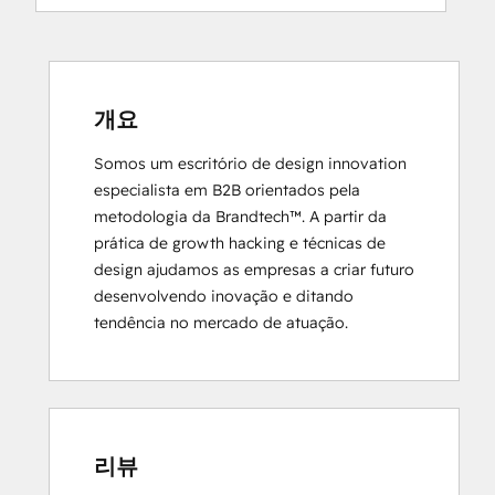
HubSpot Sales Hub Software
Certification
HubSpot Solutions Partner
Inbound
Inbound Marketing
개요
Objectives-Based Onboarding
Somos um escritório de design innovation 
Platform Consulting
especialista em B2B orientados pela 
Revenue Operations
metodologia da Brandtech™. A partir da 
Salesforce Integration Certification
prática de growth hacking e técnicas de 
design ajudamos as empresas a criar futuro 
desenvolvendo inovação e ditando 
tendência no mercado de atuação.
리뷰