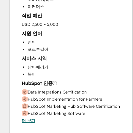
Website Design
이커머스
작업 예산
USD 2,500 ~ 5,000
지원 언어
영어
포르투갈어
서비스 지역
남아메리카
북미
HubSpot 인증
Data Integrations Certification
HubSpot Implementation for Partners
HubSpot Marketing Hub Software Certification
HubSpot Marketing Software
더 보기
HubSpot Reporting
HubSpot Sales Hub Software Certification