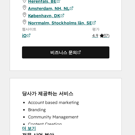
Herentals, BE
Amsterdam, NH, NL
København, DK
Norrmalm, Stockholms län, SE
웹사이트
평가
iO
4.9
(
37
)
비즈니스 문의
당사가 제공하는 서비스
Account based marketing
Branding
Community Management
Content Creation
더 보기
Conversational Marketing