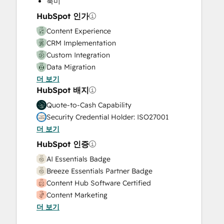
북미
Video Production
HubSpot 인가
Website Design
Content Experience
Website Development
CRM Implementation
Website Migration
Custom Integration
Data Migration
더 보기
Onboarding
HubSpot 배지
Service Implementation
Solutions Architecture Design
Quote-to-Cash Capability
Security Credential Holder: ISO27001
더 보기
HubSpot 인증
AI Essentials Badge
Breeze Essentials Partner Badge
Content Hub Software Certified
Content Marketing
더 보기
CRM Data Migration Certification
Data Integrations Certification