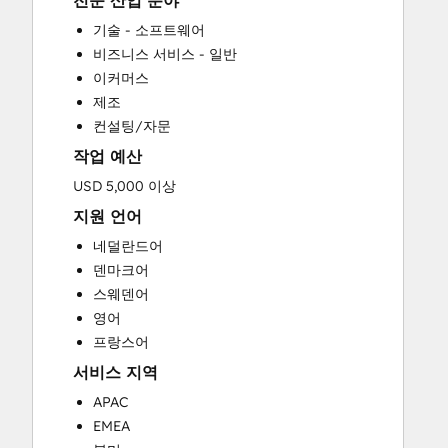
전문 산업 분야
CRM Implementation
기술 - 소프트웨어
CRM Migration
비즈니스 서비스 - 일반
Custom API Integrations
이커머스
Customer Marketing
제조
Customer Success Training
컨설팅/자문
Customer Support Training
작업 예산
Customer Survey and Analysis
Email Marketing
USD 5,000 이상
Full Inbound Marketing Services
지원 언어
Help Desk Implementation
네덜란드어
HubSpot Onboarding
덴마크어
Knowledge Base Development
스웨덴어
Paid Advertising
영어
Programmable Automation
프랑스어
Sales and Marketing Alignment
서비스 지역
Sales Coaching and Training
Sales Enablement
APAC
Search Engine Optimization
EMEA
Social Media