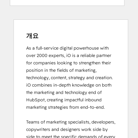
Digital Advertising
Digital Marketing
Email Marketing Certification
Email Marketing Certification
Frictionless Sales
개요
Guided Client Onboarding
As a full-service digital powerhouse with 
HubSpot Architecture I: Data Models and
over 2000 experts, iO is a reliable partner 
APIs
for companies looking to strengthen their 
HubSpot Architecture II: Content and
position in the fields of marketing, 
Messaging Tools
technology, content, strategy and creation. 

HubSpot CMS for Developers II
iO combines in-depth knowledge on both 
HubSpot Content Hub Software
the marketing and technology end of 
HubSpot Email Marketing Software
HubSpot, creating impactful inbound 
Certification
marketing strategies from end-to-end. 

HubSpot Implementation for Partners
HubSpot Marketing Hub Software
Teams of marketing specialists, developers, 
Certification
copywriters and designers work side by 
HubSpot Marketing Software
side to meet the specific demands of every 
HubSpot Reporting