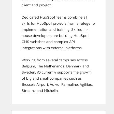
client and project. 

HubSpot Sales Hub Software
Certification
Dedicated HubSpot teams combine all 
HubSpot Solutions Partner
skills for HubSpot projects from strategy to 
HubSpot Trainer Certification
implementation and training. Skilled in-
Inbound
house developers are building HubSpot 
Inbound Marketing
CMS websites and complex API 
Inbound Marketing Optimization
integrations with external platforms.  

Inbound Sales
Integrating With HubSpot I: Foundations
Working from several campuses across 
Marketing Hub Demo
Belgium, The Netherlands, Denmark and 
Objectives-Based Onboarding
Sweden, iO currently supports the growth 
Platform Consulting
of big and small companies such as 
Revenue Operations
Brussels Airport, Volvo, Farmaline, Agilitas, 
Sales Enablement
Streamz and Michelin.
Sales Management Training: Strategies
for Developing a Successful Modern
Sales Team
Salesforce Integration Certification
0%
0%
0%
8%
92%
0%
0%
0%
8%
92%