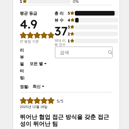
1
0%
평균 등급
총 리
5
92%
4.9
뷰 수
4
8%
37
3
0%
2
0%
역대 리
1
0%
37 평점 기준
뷰 건수
리
뷰
모든 별
필
터
링:
최신
정렬:
5/5
2025년 12월 18일
뛰어난 협업 접근 방식을 갖춘 접근
성이 뛰어난 팀