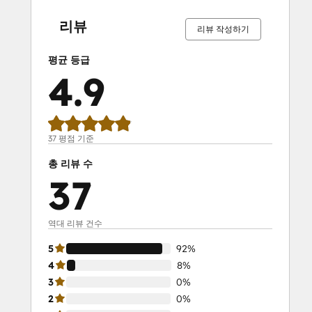
SEO II
완
완
완
완
완
완
완
완
완
완
료
료
료
료
료
료
료
료
료
료
Service Hub Demo Certification
리뷰
리뷰 작성하기
Service Hub Software
Social Media Marketing Certification
평균 등급
Course
4.9
Social Media Marketing Certification II
Solutions Architecture Foundations
37 평점 기준
총 리뷰 수
37
역대 리뷰 건수
5
92%
4
8%
3
0%
2
0%