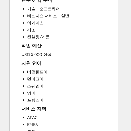
전문 산업 분야
CRM Implementation
기술 - 소프트웨어
CRM Migration
비즈니스 서비스 - 일반
Custom API Integrations
이커머스
Customer Marketing
제조
Customer Success Training
컨설팅/자문
Customer Support Training
작업 예산
Customer Survey and Analysis
Email Marketing
USD 5,000 이상
Full Inbound Marketing Services
지원 언어
Help Desk Implementation
네덜란드어
HubSpot Onboarding
덴마크어
Knowledge Base Development
스웨덴어
Paid Advertising
영어
Programmable Automation
프랑스어
Sales and Marketing Alignment
서비스 지역
Sales Coaching and Training
Sales Enablement
APAC
Search Engine Optimization
EMEA
Social Media