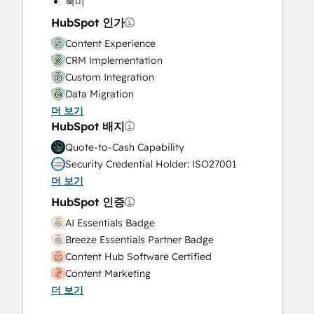
북미
Video Production
HubSpot 인가
Website Design
Content Experience
Website Development
CRM Implementation
Website Migration
Custom Integration
Data Migration
더 보기
Onboarding
HubSpot 배지
Service Implementation
Solutions Architecture Design
Quote-to-Cash Capability
Security Credential Holder: ISO27001
더 보기
HubSpot 인증
AI Essentials Badge
Breeze Essentials Partner Badge
Content Hub Software Certified
Content Marketing
더 보기
CRM Data Migration Certification
Data Integrations Certification