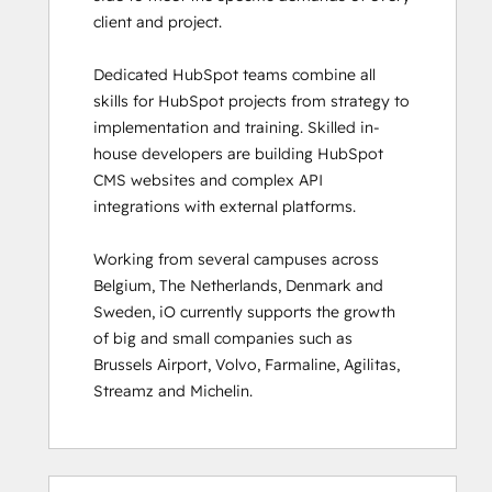
client and project. 

HubSpot Sales Hub Software
Certification
Dedicated HubSpot teams combine all 
HubSpot Solutions Partner
skills for HubSpot projects from strategy to 
HubSpot Trainer Certification
implementation and training. Skilled in-
Inbound
house developers are building HubSpot 
Inbound Marketing
CMS websites and complex API 
Inbound Marketing Optimization
integrations with external platforms.  

Inbound Sales
Integrating With HubSpot I: Foundations
Working from several campuses across 
Marketing Hub Demo
Belgium, The Netherlands, Denmark and 
Objectives-Based Onboarding
Sweden, iO currently supports the growth 
Platform Consulting
of big and small companies such as 
Revenue Operations
Brussels Airport, Volvo, Farmaline, Agilitas, 
Sales Enablement
Streamz and Michelin.
Sales Management Training: Strategies
for Developing a Successful Modern
Sales Team
Salesforce Integration Certification
0%
0%
0%
8%
92%
0%
0%
0%
8%
92%