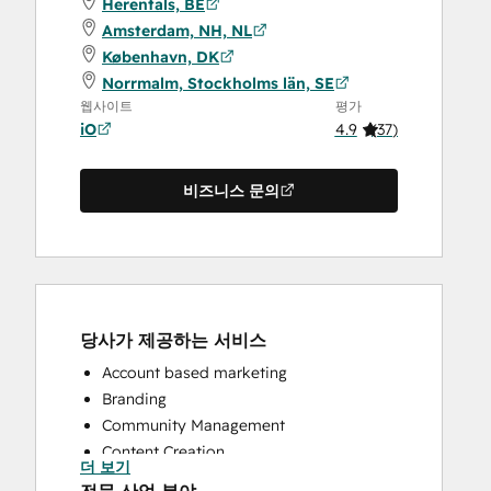
Herentals, BE
Amsterdam, NH, NL
København, DK
Norrmalm, Stockholms län, SE
웹사이트
평가
iO
4.9
(
37
)
비즈니스 문의
당사가 제공하는 서비스
Account based marketing
Branding
Community Management
Content Creation
더 보기
Conversational Marketing