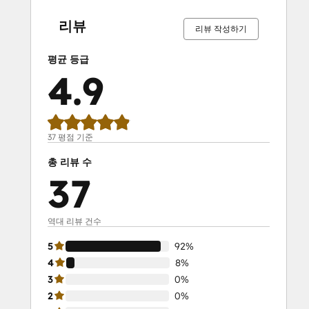
SEO II
완
완
완
완
완
완
완
완
완
완
료
료
료
료
료
료
료
료
료
료
Service Hub Demo Certification
리뷰
리뷰 작성하기
Service Hub Software
Social Media Marketing Certification
평균 등급
Course
4.9
Social Media Marketing Certification II
Solutions Architecture Foundations
37 평점 기준
총 리뷰 수
37
역대 리뷰 건수
5
92%
4
8%
3
0%
2
0%