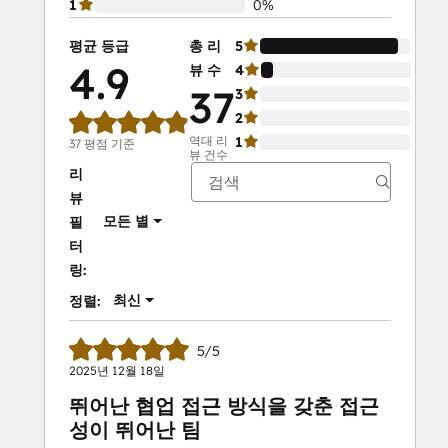
1
0%
평균 등급
총 리
5
92%
4.9
뷰 수
4
8%
37
3
0%
2
0%
역대 리
1
0%
37 평점 기준
뷰 건수
리
뷰
모든 별
필
터
링:
최신
정렬:
5/5
2025년 12월 18일
뛰어난 협업 접근 방식을 갖춘 접근
성이 뛰어난 팀