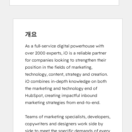
Digital Advertising
Digital Marketing
Email Marketing Certification
Email Marketing Certification
Frictionless Sales
개요
Guided Client Onboarding
As a full-service digital powerhouse with 
HubSpot Architecture I: Data Models and
over 2000 experts, iO is a reliable partner 
APIs
for companies looking to strengthen their 
HubSpot Architecture II: Content and
position in the fields of marketing, 
Messaging Tools
technology, content, strategy and creation. 

HubSpot CMS for Developers II
iO combines in-depth knowledge on both 
HubSpot Content Hub Software
the marketing and technology end of 
HubSpot Email Marketing Software
HubSpot, creating impactful inbound 
Certification
marketing strategies from end-to-end. 

HubSpot Implementation for Partners
HubSpot Marketing Hub Software
Teams of marketing specialists, developers, 
Certification
copywriters and designers work side by 
HubSpot Marketing Software
side to meet the specific demands of every 
HubSpot Reporting