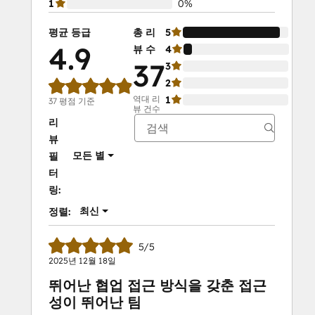
1
0%
평균 등급
총 리
5
92%
4.9
뷰 수
4
8%
37
3
0%
2
0%
역대 리
1
0%
37 평점 기준
뷰 건수
리
뷰
모든 별
필
터
링:
최신
정렬:
5/5
2025년 12월 18일
뛰어난 협업 접근 방식을 갖춘 접근
성이 뛰어난 팀