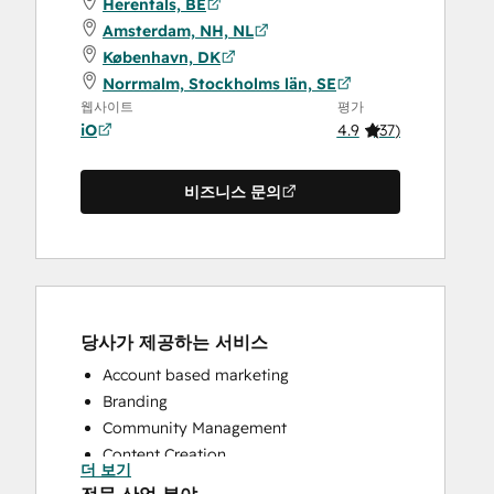
Herentals, BE
Amsterdam, NH, NL
København, DK
Norrmalm, Stockholms län, SE
웹사이트
평가
iO
4.9
(
37
)
비즈니스 문의
당사가 제공하는 서비스
Account based marketing
Branding
Community Management
Content Creation
더 보기
Conversational Marketing