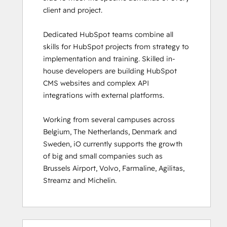
client and project. 

HubSpot Sales Hub Software
Certification
Dedicated HubSpot teams combine all 
HubSpot Solutions Partner
skills for HubSpot projects from strategy to 
HubSpot Trainer Certification
implementation and training. Skilled in-
Inbound
house developers are building HubSpot 
Inbound Marketing
CMS websites and complex API 
Inbound Marketing Optimization
integrations with external platforms.  

Inbound Sales
Integrating With HubSpot I: Foundations
Working from several campuses across 
Marketing Hub Demo
Belgium, The Netherlands, Denmark and 
Objectives-Based Onboarding
Sweden, iO currently supports the growth 
Platform Consulting
of big and small companies such as 
Revenue Operations
Brussels Airport, Volvo, Farmaline, Agilitas, 
Sales Enablement
Streamz and Michelin.
Sales Management Training: Strategies
for Developing a Successful Modern
Sales Team
Salesforce Integration Certification
0%
0%
0%
8%
92%
0%
0%
0%
8%
92%