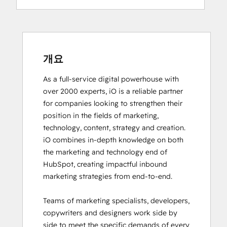
Digital Advertising
Digital Marketing
Email Marketing Certification
Email Marketing Certification
Frictionless Sales
개요
Guided Client Onboarding
As a full-service digital powerhouse with 
HubSpot Architecture I: Data Models and
over 2000 experts, iO is a reliable partner 
APIs
for companies looking to strengthen their 
HubSpot Architecture II: Content and
position in the fields of marketing, 
Messaging Tools
technology, content, strategy and creation. 

HubSpot CMS for Developers II
iO combines in-depth knowledge on both 
HubSpot Content Hub Software
the marketing and technology end of 
HubSpot Email Marketing Software
HubSpot, creating impactful inbound 
Certification
marketing strategies from end-to-end. 

HubSpot Implementation for Partners
HubSpot Marketing Hub Software
Teams of marketing specialists, developers, 
Certification
copywriters and designers work side by 
HubSpot Marketing Software
side to meet the specific demands of every 
HubSpot Reporting