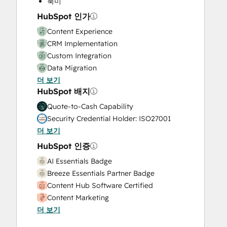
북미
Video Production
HubSpot 인가
Website Design
Content Experience
Website Development
CRM Implementation
Website Migration
Custom Integration
Data Migration
더 보기
Onboarding
HubSpot 배지
Service Implementation
Solutions Architecture Design
Quote-to-Cash Capability
Security Credential Holder: ISO27001
더 보기
HubSpot 인증
AI Essentials Badge
Breeze Essentials Partner Badge
Content Hub Software Certified
Content Marketing
더 보기
CRM Data Migration Certification
Data Integrations Certification