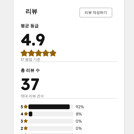
SEO II
완
완
완
완
완
완
완
완
완
완
료
료
료
료
료
료
료
료
료
료
Service Hub Demo Certification
리뷰
리뷰 작성하기
Service Hub Software
Social Media Marketing Certification
평균 등급
Course
4.9
Social Media Marketing Certification II
Solutions Architecture Foundations
37 평점 기준
총 리뷰 수
37
역대 리뷰 건수
5
92%
4
8%
3
0%
2
0%