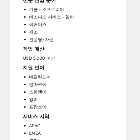
전문 산업 분야
CRM Implementation
기술 - 소프트웨어
CRM Migration
비즈니스 서비스 - 일반
Custom API Integrations
이커머스
Customer Marketing
제조
Customer Success Training
컨설팅/자문
Customer Support Training
작업 예산
Customer Survey and Analysis
Email Marketing
USD 5,000 이상
Full Inbound Marketing Services
지원 언어
Help Desk Implementation
네덜란드어
HubSpot Onboarding
덴마크어
Knowledge Base Development
스웨덴어
Paid Advertising
영어
Programmable Automation
프랑스어
Sales and Marketing Alignment
서비스 지역
Sales Coaching and Training
Sales Enablement
APAC
Search Engine Optimization
EMEA
Social Media