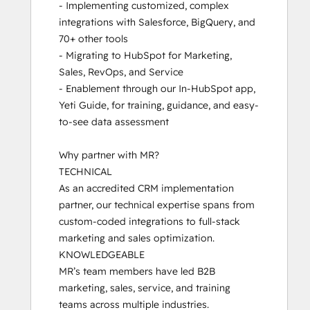
- Implementing customized, complex 
Platform Consulting
integrations with Salesforce, BigQuery, and 
Revenue Operations
70+ other tools

Sales Enablement
- Migrating to HubSpot for Marketing, 
Salesforce Integration Certification
Sales, RevOps, and Service

SEO
- Enablement through our In-HubSpot app, 
Service Hub Software
Yeti Guide, for training, guidance, and easy-
Social Media Marketing Certification
to-see data assessment

Course
Why partner with MR?

TECHNICAL

As an accredited CRM implementation 
partner, our technical expertise spans from 
custom-coded integrations to full-stack 
marketing and sales optimization. 

KNOWLEDGEABLE

MR’s team members have led B2B 
marketing, sales, service, and training 
teams across multiple industries.
