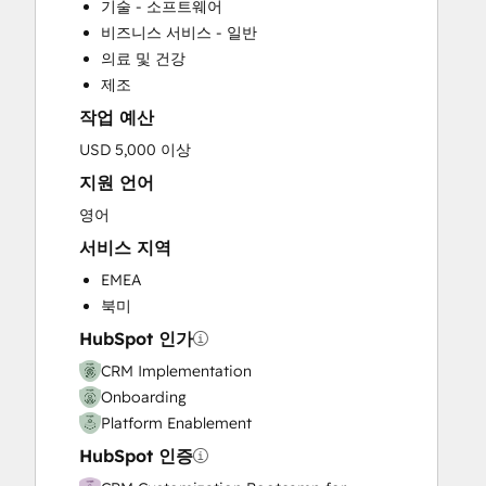
기술 - 소프트웨어
Help Desk Implementation
비즈니스 서비스 - 일반
HubSpot Onboarding
의료 및 건강
Knowledge Base Development
제조
Programmable Automation
작업 예산
Sales and Marketing Alignment
Sales Coaching and Training
USD 5,000 이상
Sales Enablement
지원 언어
영어
서비스 지역
EMEA
북미
HubSpot 인가
CRM Implementation
Onboarding
Platform Enablement
HubSpot 인증