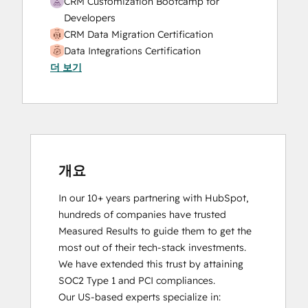
CRM Customization Bootcamp for
Developers
CRM Data Migration Certification
Data Integrations Certification
더 보기
Email Marketing Certification
Guided Client Onboarding
HubSpot Implementation for Partners
HubSpot Marketing Hub Software
Certification
HubSpot Reporting
HubSpot Sales Hub Software
개요
Certification
In our 10+ years partnering with HubSpot, 
HubSpot Solutions Partner
hundreds of companies have trusted 
HubSpot Trainer Certification
Measured Results to guide them to get the 
Inbound
most out of their tech-stack investments. 
Inbound Marketing
We have extended this trust by attaining 
Inbound Sales
SOC2 Type 1 and PCI compliances.

Integrating With HubSpot I: Foundations
Our US-based experts specialize in:

Objectives-Based Onboarding