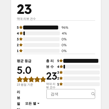
23
역대 리뷰 건수
5
96%
4
4%
3
0%
2
0%
1
0%
평균 등급
총 리
5
96%
5.0
뷰 수
4
4%
23
3
0%
2
0%
역대 리
1
0%
23 평점 기준
뷰 건수
리
뷰
모든 별
필