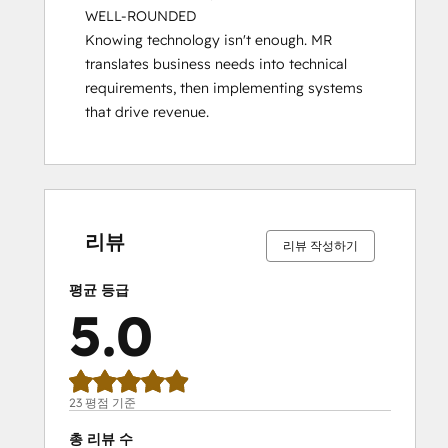
WELL-ROUNDED

Knowing technology isn't enough. MR 
translates business needs into technical 
requirements, then implementing systems 
that drive revenue.
0%
0%
0%
4%
96%
0%
0%
0%
4%
96%
완
완
완
완
완
완
완
완
완
완
료
료
료
료
료
료
료
료
료
료
리뷰
리뷰 작성하기
평균 등급
5.0
23 평점 기준
총 리뷰 수