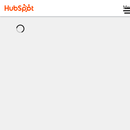
Me
로
드
중